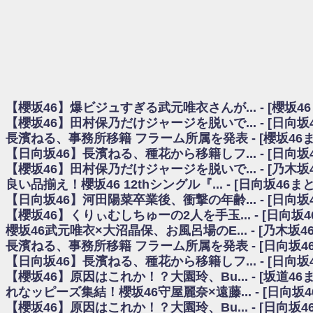
日向坂46まとめのまとめ / 【櫻坂46】田村保乃だけジャージを脱いでいた理
日向坂46まとめのまとめ / 【日向坂46】富田鈴花1st写真集、発売記念記者
乃木坂欅坂まとめのまとめ / 【日向坂46】河田陽菜卒業の影響、ガチでデカそう
欅坂あんてな ～欅坂46のニュース・情報・話題をピックアップ / れなッピ
欅坂/日向坂46まとめのまとめ / 【櫻坂46】田村保乃だけジャージを脱いでい
日向坂46まとめのまとめ / 【日向坂46】若林さん「笑えないぐらい師匠
日向坂46まとめのまとめ / 【元日向坂46】情報解禁前で言えない！？丹生
【櫻坂46】爆ビジュすぎる武元唯衣さんが... - [櫻坂4
乃木坂欅坂まとめのまとめ / 【日向坂46】この月、何かあるのか！？『お
【櫻坂46】田村保乃だけジャージを脱いで... - [日向
欅坂/日向坂46まとめのまとめ / 【櫻坂46】ミーグリで喧嘩！？山下瞳月、
長濱ねる、事務所移籍 フラーム所属を発表 - [櫻坂46
乃木坂46アンテナ / 【櫻坂46】ハリソン守屋「ゆーづのせいです」【ラヴィッ
【日向坂46】長濱ねる、種花から移籍しフ... - [日向
乃木坂あんてな ～乃木坂46・欅坂46・日向坂46のニュース・情報・話題をピック
日向坂46まとめのまとめ / 【日向坂46】この月、何かあるのか！？『お願
【櫻坂46】田村保乃だけジャージを脱いで... - [乃木坂
日向坂46まとめのまとめ / 【元日向坂46】この卒業生、めちゃくちゃテレビ
良い品揃え！櫻坂46 12thシングル『... - [日向坂46
欅坂/日向坂46まとめのまとめ / 【櫻坂46】リアルミーグリであの販売も！『Ma
【日向坂46】河田陽菜卒業後、衝撃の年齢... - [日向
乃木坂46アンテナ / 【櫻坂46】ミーグリで喧嘩！？山下瞳月、これはマジギ
【櫻坂46】くりぃむしちゅーの2人を手玉... - [日向坂
乃木坂あんてな ～乃木坂46・欅坂46・日向坂46のニュース・情報・話題を
櫻坂46武元唯衣×大沼晶保、お風呂場のE... - [乃木坂4
日向坂46まとめのまとめ / 【日向坂46】富田鈴花、次の事務所が決まってそ
長濱ねる、事務所移籍 フラーム所属を発表 - [日向坂4
日向坂46まとめのまとめ / 【日向坂46】富田鈴花、次の事務所が決まってそ
【日向坂46】長濱ねる、種花から移籍しフ... - [日向
乃木坂46アンテナ / 【日向坂46】この月、何かあるのか！？『お願いバッ
【櫻坂46】原因はこれか！？大園玲、Bu... - [坂道4
乃木坂あんてな ～乃木坂46・欅坂46・日向坂46のニュース・情報・話題を
れなッピーズ集結！櫻坂46守屋麗奈×遠藤... - [日向坂
欅坂46/日向坂46まとめのまとめ / 『anan』の表紙の櫻坂46さん、多様性
【櫻坂46】原因はこれか！？大園玲、Bu... - [日向坂
欅坂46/日向坂46まとめのまとめ / 日向坂46より重大発表！！！！