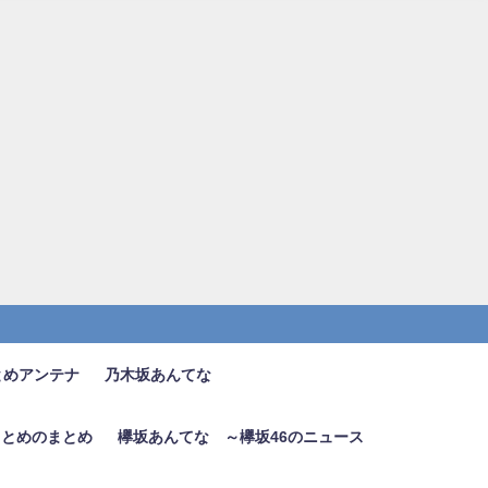
とめアンテナ
乃木坂あんてな
6まとめのまとめ
欅坂あんてな ～欅坂46のニュース