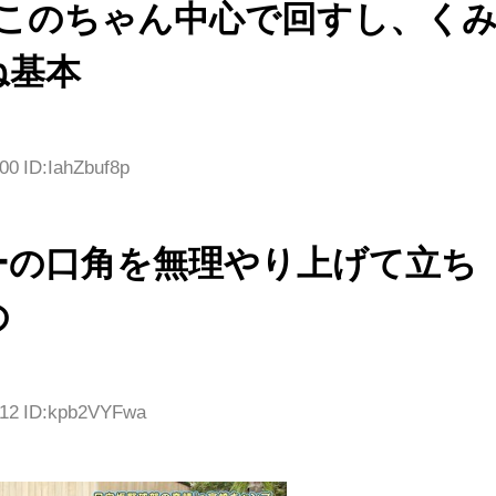
もこのちゃん中心で回すし、く
ね基本
00 ID:IahZbuf8p
ーの口角を無理やり上げて立ち
の
.12 ID:kpb2VYFwa