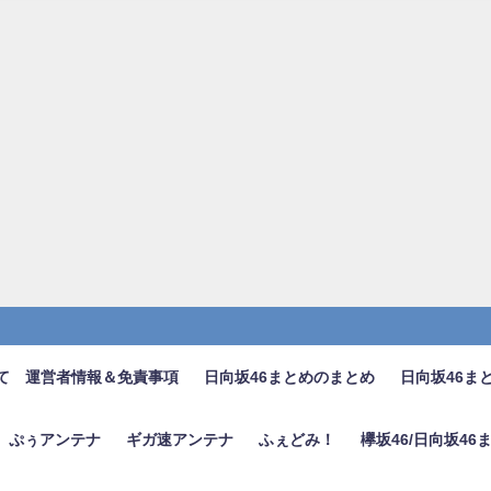
て 運営者情報＆免責事項
日向坂46まとめのまとめ
日向坂46ま
ぷぅアンテナ
ギガ速アンテナ
ふぇどみ！
欅坂46/日向坂4