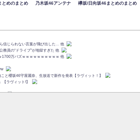
まとめのまとめ
乃木坂46アンテナ
欅坂/日向坂46まとめのまとめ
族から信じられない言葉が飛び出した… 他
代公務員の“ドライブ”が地獄すぎた 他
ｗｗ1700万バズｗｗｗｗｗｗｗｗｗｗ 他
ww
画伯こと櫻坂46守屋麗奈、生放送で新作を発表【ラヴィット！】
」【ラヴィット!】
ちら
ていた...
ピックアップ / 【櫻坂46】ミーグリで喧嘩！？山下瞳月、これはマジギレしてる
46 12thシングル『Make or Break』オフィシャルグッズ絶賛販売受付中
sをざわつかせる...
ピックアップ / 【櫻坂46】久々にあのメンバーがラヴィット出演へ！！！