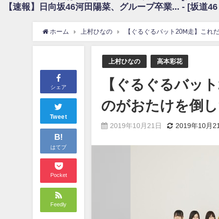
【速報】日向坂46河田陽菜、グループ卒業... - [坂道4
日向坂46まとめのまとめ / 【朗報】増田三莉音さんの生足wwwwwwwwwww
日向坂46まとめのまとめ / 筒井あやめ、アレをチラリ。こういう偶然の方が
日向坂46まとめのまとめ / 【日向坂46】富田鈴花1st写真集の先行カット、
ホーム
上村ひなの
【ぐるぐるバット20Ⅿ走】これ
日向坂46まとめのまとめ / 【日向坂46】五期生着ぐるみ生写真も！ 富田鈴
日向坂46まとめのまとめ / これから彼氏と行為する直前の賀喜遥香、やばい
アイドル – ぷぅアンテナ / 「乃木坂46ののぎおび⊿」北野日奈子が生配信！【2022.
上村ひなの
高本彩花
アイドル – ぷぅアンテナ / 2022年3月22日（火）のメディア情報
アイドル – ぷぅアンテナ / 【乃木坂46】井上和の『なぎおはぎ』って こ
【ぐるぐるバット
アイドル – ぷぅアンテナ / 【乃木坂46】日村勇紀 gif職人が切り抜いた名シーン.
シェア
ふぇどみ！ / 【悲報】呪術廻戦、視聴率5.1%
のがおたけを倒し
ふぇどみ！ / 【画像】スポ－ツキャスターお姉さん・ハメまくりだったｗｗ
ふぇどみ！ / 【悲報】母「裕福な過程が高学歴になるとか大嘘。教育に金
Tweet
2019年10月21日
2019年10月2
Powered by livedoor 相互RSS
B!
はてブ
Pocket
Feedly