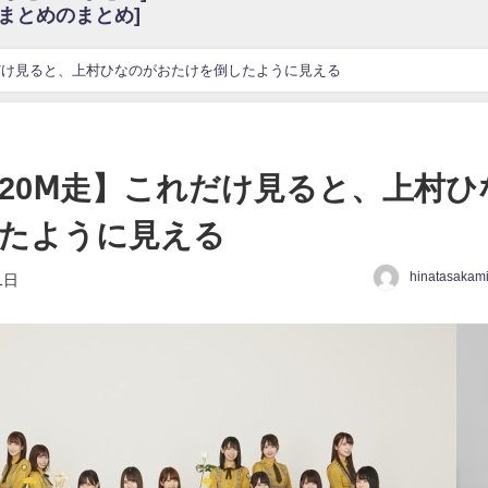
6まとめのまとめ]
w
官能的だよな？
これも素晴らしい
だけ見ると、上村ひなのがおたけを倒したように見える
花考案グッズ＆生写真5種が公開される
3.22 17:15〜 SHOWROOM】
んぺいとう×いちごみるく×マヨラー星人 と同じと考えてよろしいですか？
20Ⅿ走】これだけ見ると、上村ひ
gif
たように見える
ｗｗｗｗｗｗｗｗｗｗ
をかけまくったうちの息子が団地住みの貧乏に学歴で負けた」
hinatasakam
1日