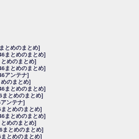
由
会見の模様がこちら！
...
ーズ集結！櫻坂46守屋麗奈×遠藤理子、8/6「ラヴィット！」水曜スタジオ出演決定
た理由
だから」佐々木久美と卒業後初の共演の様子がこちら！【激レアさん】
ちゃん、メンバーと会った模様
6まとめのまとめ]
願いバッハ！』ミーグリ日程がこちら
坂46まとめのまとめ]
これはマジギレしてる
まとめのまとめ]
ト!】
坂46まとめのまとめ]
アップ / 良い品揃え！櫻坂46 12thシングル『Make or Break』オフィシャ
いバッハ！』ミーグリ日程がこちら
46アンテナ]
で見かけるな
まとめのまとめ]
ke or Break』オフィシャルグッズ解禁
坂46まとめのまとめ]
レしてる
46まとめのまとめ]
ピックアップ / れなッピーズ集結！櫻坂46守屋麗奈×遠藤理子、8/6「ラヴィット
6アンテナ]
う！？
6まとめのまとめ]
う！？
坂46まとめのまとめ]
ハ！』ミーグリ日程がこちら
6まとめのまとめ]
ピックアップ / 日向坂46卒業後初共演！佐々木久美さん、師匠オードリー若林さん
46まとめのまとめ]
の時代だと話題に
46まとめのまとめ]