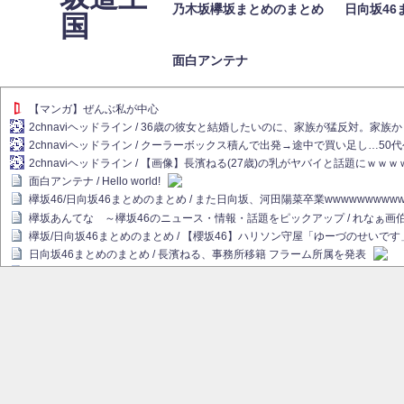
乃木坂欅坂まとめのまとめ
日向坂46
国
面白アンテナ
【マンガ】ぜんぶ私が中心
2chnaviヘッドライン / 36歳の彼女と結婚したいのに、家族が猛反対。家
2chnaviヘッドライン / クーラーボックス積んで出発→途中で買い足し…50
2chnaviヘッドライン / 【画像】長濱ねる(27歳)の乳がヤバイと話題にｗｗ
面白アンテナ / Hello world!
欅坂46/日向坂46まとめのまとめ / また日向坂、河田陽菜卒業wwwwwwwww
欅坂あんてな ～欅坂46のニュース・情報・話題をピックアップ / れなぁ
欅坂/日向坂46まとめのまとめ / 【櫻坂46】ハリソン守屋「ゆーづのせいです
日向坂46まとめのまとめ / 長濱ねる、事務所移籍 フラーム所属を発表
日向坂46まとめのまとめ / 【日向坂46】河田陽菜卒業後、衝撃の年齢順がこ
乃木坂欅坂まとめのまとめ / 【日向坂46】河田陽菜推し、このときに卒業を察し
乃木坂46アンテナ / 長濱ねる、事務所移籍 フラーム所属を発表
乃木坂あんてな ～乃木坂46・欅坂46・日向坂46のニュース・情報・話題を
欅坂あんてな ～欅坂46のニュース・情報・話題をピックアップ / 良い品揃え！櫻坂
欅坂/日向坂46まとめのまとめ / 【櫻坂46】原因はこれか！？大園玲、Buddie
乃木坂46アンテナ / 【櫻坂46】田村保乃だけジャージを脱いでいた理由
乃木坂あんてな ～乃木坂46・欅坂46・日向坂46のニュース・情報・話題を