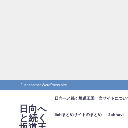
Just another WordPress site
日向へと続く坂道王国 当サイトについ
日向へ
5chまとめサイトのまとめ
2chnavi
と続く
坂道王