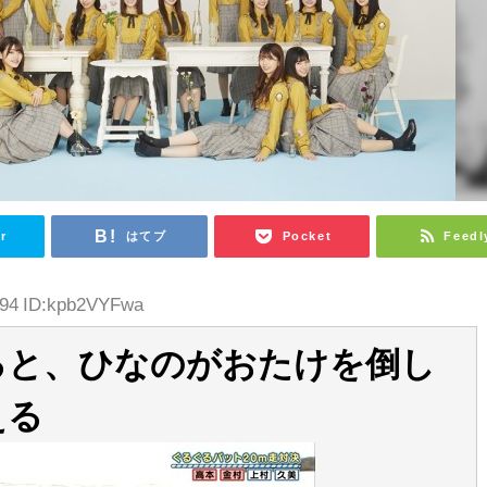
r
はてブ
Pocket
Feedl
.94 ID:kpb2VYFwa
ると、ひなのがおたけを倒し
える