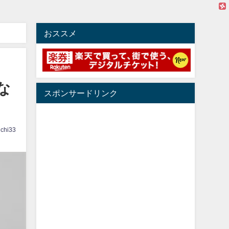
おススメ
な
スポンサードリンク
ichi33