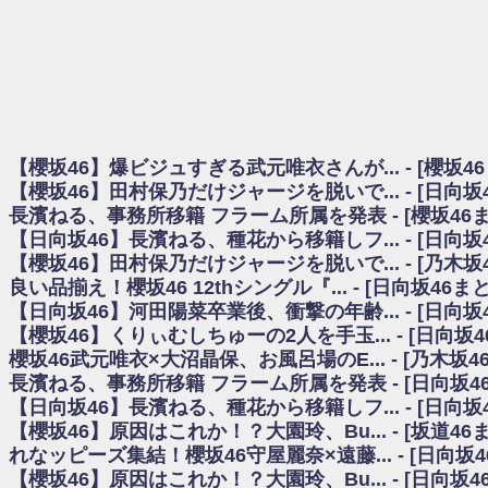
日向坂46まとめのまとめ / 【櫻坂46】田村保乃だけジャージを脱いでいた理
日向坂46まとめのまとめ / 【日向坂46】富田鈴花1st写真集、発売記念記者
乃木坂欅坂まとめのまとめ / 【日向坂46】河田陽菜卒業の影響、ガチでデカそう
欅坂あんてな ～欅坂46のニュース・情報・話題をピックアップ / れなッピ
欅坂/日向坂46まとめのまとめ / 【櫻坂46】田村保乃だけジャージを脱いでい
日向坂46まとめのまとめ / 【日向坂46】若林さん「笑えないぐらい師匠
日向坂46まとめのまとめ / 【元日向坂46】情報解禁前で言えない！？丹生
【櫻坂46】爆ビジュすぎる武元唯衣さんが... - [櫻坂4
乃木坂欅坂まとめのまとめ / 【日向坂46】この月、何かあるのか！？『お
【櫻坂46】田村保乃だけジャージを脱いで... - [日向
欅坂/日向坂46まとめのまとめ / 【櫻坂46】ミーグリで喧嘩！？山下瞳月、
長濱ねる、事務所移籍 フラーム所属を発表 - [櫻坂46
乃木坂46アンテナ / 【櫻坂46】ハリソン守屋「ゆーづのせいです」【ラヴィッ
【日向坂46】長濱ねる、種花から移籍しフ... - [日向
乃木坂あんてな ～乃木坂46・欅坂46・日向坂46のニュース・情報・話題をピック
日向坂46まとめのまとめ / 【日向坂46】この月、何かあるのか！？『お願
【櫻坂46】田村保乃だけジャージを脱いで... - [乃木坂
日向坂46まとめのまとめ / 【元日向坂46】この卒業生、めちゃくちゃテレビ
良い品揃え！櫻坂46 12thシングル『... - [日向坂46
欅坂/日向坂46まとめのまとめ / 【櫻坂46】リアルミーグリであの販売も！『Ma
【日向坂46】河田陽菜卒業後、衝撃の年齢... - [日向
乃木坂46アンテナ / 【櫻坂46】ミーグリで喧嘩！？山下瞳月、これはマジギ
【櫻坂46】くりぃむしちゅーの2人を手玉... - [日向坂
乃木坂あんてな ～乃木坂46・欅坂46・日向坂46のニュース・情報・話題を
櫻坂46武元唯衣×大沼晶保、お風呂場のE... - [乃木坂4
日向坂46まとめのまとめ / 【日向坂46】富田鈴花、次の事務所が決まってそ
長濱ねる、事務所移籍 フラーム所属を発表 - [日向坂4
日向坂46まとめのまとめ / 【日向坂46】富田鈴花、次の事務所が決まってそ
【日向坂46】長濱ねる、種花から移籍しフ... - [日向
乃木坂46アンテナ / 【日向坂46】この月、何かあるのか！？『お願いバッ
【櫻坂46】原因はこれか！？大園玲、Bu... - [坂道4
乃木坂あんてな ～乃木坂46・欅坂46・日向坂46のニュース・情報・話題を
れなッピーズ集結！櫻坂46守屋麗奈×遠藤... - [日向坂
欅坂46/日向坂46まとめのまとめ / 『anan』の表紙の櫻坂46さん、多様性
【櫻坂46】原因はこれか！？大園玲、Bu... - [日向坂
欅坂46/日向坂46まとめのまとめ / 日向坂46より重大発表！！！！