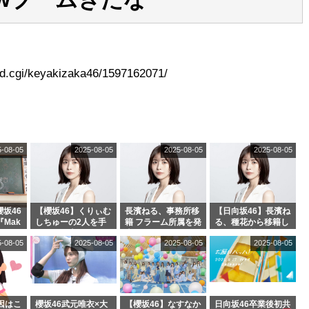
ead.cgi/keyakizaka46/1597162071/
5-08-05
2025-08-05
2025-08-05
2025-08-05
坂46
【櫻坂46】くりぃむ
長濱ねる、事務所移
【日向坂46】長濱ね
『Mak
しちゅーの2人を手
籍 フラーム所属を発
る、種花から移籍し
』オフィ
玉に取る大沼晶保
表
フラーム所属に。こ
5-08-05
2025-08-05
2025-08-05
2025-08-05
絶賛販
【くりぃむナンタ
れで事務所に所属し
ラ】
ているのは... おひさ
まの反応がこちら
因はこ
櫻坂46武元唯衣×大
【櫻坂46】なすなか
日向坂46卒業後初共