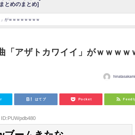
6まとめのまとめ]
w
官能的だよな？
これも素晴らしい
イ」がｗｗｗｗｗｗｗｗ
花考案グッズ＆生写真5種が公開される
3.22 17:15〜 SHOWROOM】
んぺいとう×いちごみるく×マヨラー星人 と同じと考えてよろしいですか？
曲「アザトカワイイ」がｗｗｗｗ
gif
ｗｗｗｗｗｗｗｗｗｗ
をかけまくったうちの息子が団地住みの貧乏に学歴で負けた」
hinatasakam
日
r
はてブ
Pocket
Feedl
9 ID:PUWpdb480
owブームきたな