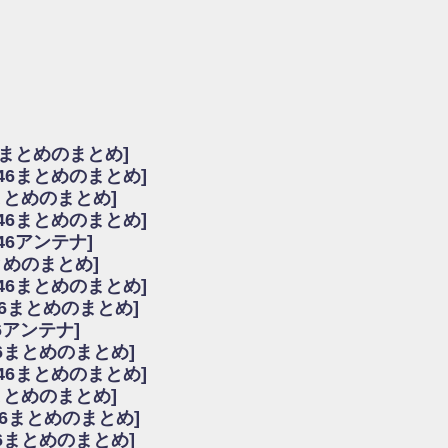
由
会見の模様がこちら！
...
ーズ集結！櫻坂46守屋麗奈×遠藤理子、8/6「ラヴィット！」水曜スタジオ出演決定
た理由
だから」佐々木久美と卒業後初の共演の様子がこちら！【激レアさん】
ちゃん、メンバーと会った模様
6まとめのまとめ]
願いバッハ！』ミーグリ日程がこちら
坂46まとめのまとめ]
これはマジギレしてる
まとめのまとめ]
ト!】
坂46まとめのまとめ]
アップ / 良い品揃え！櫻坂46 12thシングル『Make or Break』オフィシャ
いバッハ！』ミーグリ日程がこちら
46アンテナ]
で見かけるな
まとめのまとめ]
ke or Break』オフィシャルグッズ解禁
坂46まとめのまとめ]
レしてる
46まとめのまとめ]
ピックアップ / れなッピーズ集結！櫻坂46守屋麗奈×遠藤理子、8/6「ラヴィット
6アンテナ]
う！？
6まとめのまとめ]
う！？
坂46まとめのまとめ]
ハ！』ミーグリ日程がこちら
6まとめのまとめ]
ピックアップ / 日向坂46卒業後初共演！佐々木久美さん、師匠オードリー若林さん
46まとめのまとめ]
の時代だと話題に
46まとめのまとめ]