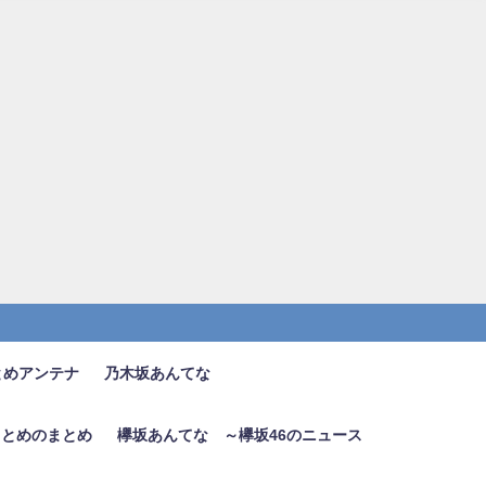
とめアンテナ
乃木坂あんてな
6まとめのまとめ
欅坂あんてな ～欅坂46のニュース