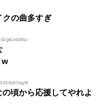
イクの曲多すぎ
2 ID:g8LmDdhLr
な
？w
3 ID:6sK7iiqyM
なの頃から応援してやれよ