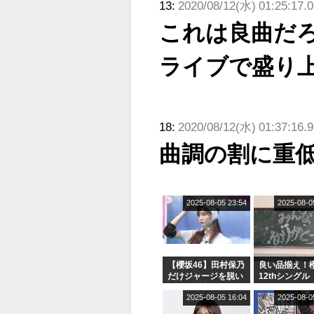
13:
2020/08/12(水) 01:25:17.0
これは良曲だ
ライブで盛り
18:
2020/08/12(水) 01:37:16.
曲調の割に重
2025-08-05 23:54
2025-08-0
【櫻坂46】田村保乃
良い品揃え！櫻
だけジャージを脱い
12thシングル
でいた理由
e or Break
2025-08-05 16:04
2025-08-0
シャルグッズ
売受付中