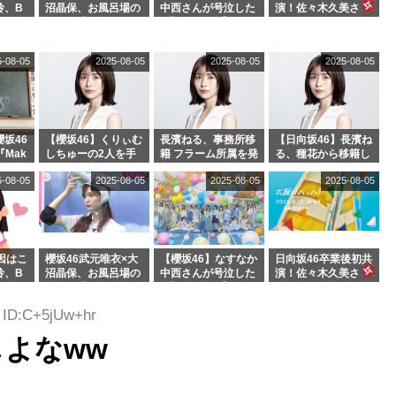
玲、B
沼晶保、お風呂場の
中西さんが号泣した
演！佐々木久美さ
わつかせ
Eカップお姉さんに
2曲目って...【ラヴ
ん、師匠オードリー
恐怖【くりぃむナン
ィット 東京ドーム公
若林さんと再会した
タラ】
演】
結果･･･【激レアさ
5-08-05
2025-08-05
2025-08-05
2025-08-05
んを連れてきた。】
坂46
【櫻坂46】くりぃむ
長濱ねる、事務所移
【日向坂46】長濱ね
『Mak
しちゅーの2人を手
籍 フラーム所属を発
る、種花から移籍し
』オフィ
玉に取る大沼晶保
表
フラーム所属に。こ
5-08-05
2025-08-05
2025-08-05
2025-08-05
絶賛販
【くりぃむナンタ
れで事務所に所属し
ラ】
ているのは... おひさ
まの反応がこちら
因はこ
櫻坂46武元唯衣×大
【櫻坂46】なすなか
日向坂46卒業後初共
玲、B
沼晶保、お風呂場の
中西さんが号泣した
演！佐々木久美さ
わつかせ
Eカップお姉さんに
2曲目って...【ラヴ
ん、師匠オードリー
恐怖【くりぃむナン
ィット 東京ドーム公
若林さんと再会した
3 ID:C+5jUw+hr
タラ】
演】
結果･･･【激レアさ
んを連れてきた。】
よなww