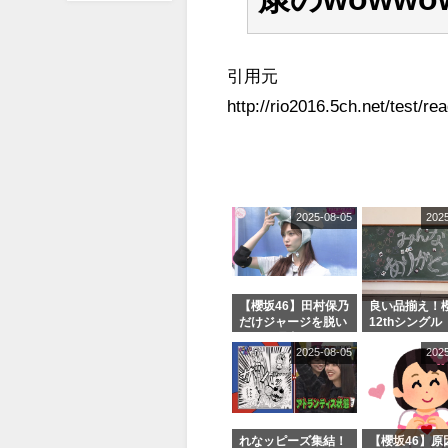
引用元
http://rio2016.5ch.net/test/r
2025-08-05
202
【櫻坂46】田村保乃
良い品揃え！櫻
だけジャージを脱い
12thシングル
でいた理由
e or Break
2025-08-05
202
シャルグッズ
売受付中
れなッピーズ集結！
【櫻坂46】原