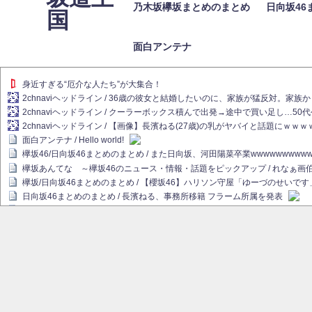
乃木坂欅坂まとめのまとめ
日向坂46
国
面白アンテナ
身近すぎる“厄介な人たち”が大集合！
2chnaviヘッドライン / 36歳の彼女と結婚したいのに、家族が猛反対。家
2chnaviヘッドライン / クーラーボックス積んで出発→途中で買い足し…50
2chnaviヘッドライン / 【画像】長濱ねる(27歳)の乳がヤバイと話題にｗｗ
面白アンテナ / Hello world!
欅坂46/日向坂46まとめのまとめ / また日向坂、河田陽菜卒業wwwwwwwww
欅坂あんてな ～欅坂46のニュース・情報・話題をピックアップ / れなぁ
欅坂/日向坂46まとめのまとめ / 【櫻坂46】ハリソン守屋「ゆーづのせいです
日向坂46まとめのまとめ / 長濱ねる、事務所移籍 フラーム所属を発表
日向坂46まとめのまとめ / 【日向坂46】河田陽菜卒業後、衝撃の年齢順がこ
乃木坂欅坂まとめのまとめ / 【日向坂46】河田陽菜推し、このときに卒業を察し
乃木坂46アンテナ / 長濱ねる、事務所移籍 フラーム所属を発表
乃木坂あんてな ～乃木坂46・欅坂46・日向坂46のニュース・情報・話題を
欅坂あんてな ～欅坂46のニュース・情報・話題をピックアップ / 良い品揃え！櫻坂
欅坂/日向坂46まとめのまとめ / 【櫻坂46】原因はこれか！？大園玲、Buddie
乃木坂46アンテナ / 【櫻坂46】田村保乃だけジャージを脱いでいた理由
乃木坂あんてな ～乃木坂46・欅坂46・日向坂46のニュース・情報・話題を