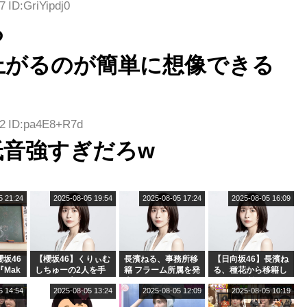
7 ID:GriYipdj0
ろ
上がるのが簡単に想像できる
92 ID:pa4E8+R7d
低音強すぎだろw
5 21:24
2025-08-05 19:54
2025-08-05 17:24
2025-08-05 16:09
坂46
【櫻坂46】くりぃむ
長濱ねる、事務所移
【日向坂46】長濱ね
『Mak
しちゅーの2人を手
籍 フラーム所属を発
る、種花から移籍し
』オフィ
玉に取る大沼晶保
表
フラーム所属に。こ
5 14:54
2025-08-05 13:24
2025-08-05 12:09
2025-08-05 10:19
絶賛販
【くりぃむナンタ
れで事務所に所属し
ラ】
ているのは... おひさ