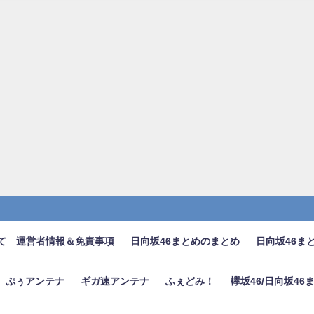
て 運営者情報＆免責事項
日向坂46まとめのまとめ
日向坂46ま
ぷぅアンテナ
ギガ速アンテナ
ふぇどみ！
欅坂46/日向坂4