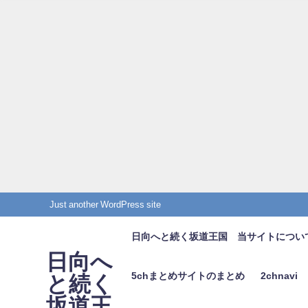
Just another WordPress site
日向へと続く坂道王国 当サイトについ
日向へ
5chまとめサイトのまとめ
2chnavi
と続く
坂道王