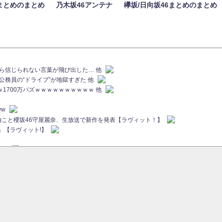
まとめのまとめ
乃木坂46アンテナ
欅坂/日向坂46まとめのまとめ
族から信じられない言葉が飛び出した… 他
代公務員の“ドライブ”が地獄すぎた 他
ｗｗ1700万バズｗｗｗｗｗｗｗｗｗｗ 他
ww
画伯こと櫻坂46守屋麗奈、生放送で新作を発表【ラヴィット！】
」【ラヴィット!】
ちら
ていた...
ピックアップ / 【櫻坂46】ミーグリで喧嘩！？山下瞳月、これはマジギレしてる
46 12thシングル『Make or Break』オフィシャルグッズ絶賛販売受付中
sをざわつかせる...
ピックアップ / 【櫻坂46】久々にあのメンバーがラヴィット出演へ！！！