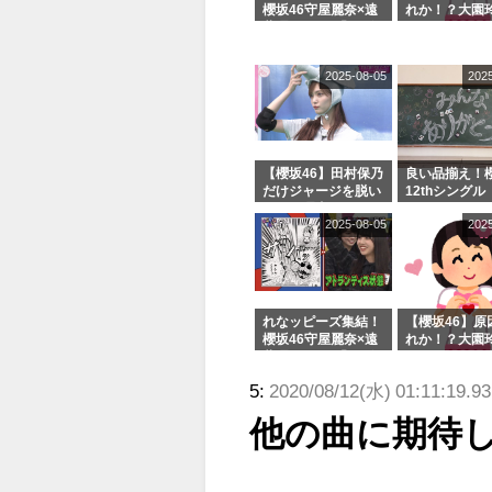
櫻坂46守屋麗奈×遠
れか！？大園
藤理子、8/6「ラヴ
uddiesをざ
ィット！」水曜スタ
る...
ジオ出演決定
2025-08-05
202
【櫻坂46】田村保乃
良い品揃え！櫻
だけジャージを脱い
12thシングル
でいた理由
e or Break
2025-08-05
202
シャルグッズ
売受付中
れなッピーズ集結！
【櫻坂46】原
櫻坂46守屋麗奈×遠
れか！？大園
藤理子、8/6「ラヴ
uddiesをざ
ィット！」水曜スタ
る...
5:
2020/08/12(水) 01:11:19.9
ジオ出演決定
他の曲に期待し