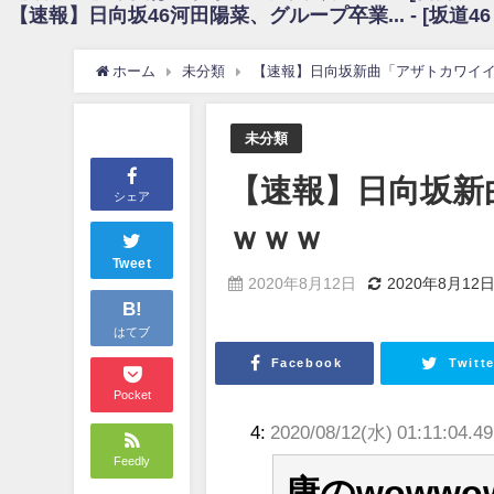
【速報】日向坂46河田陽菜、グループ卒業... - [坂道4
日向坂46まとめのまとめ / 【朗報】増田三莉音さんの生足wwwwwwwwwww
日向坂46まとめのまとめ / 筒井あやめ、アレをチラリ。こういう偶然の方が
日向坂46まとめのまとめ / 【日向坂46】富田鈴花1st写真集の先行カット、
ホーム
未分類
【速報】日向坂新曲「アザトカワイ
日向坂46まとめのまとめ / 【日向坂46】五期生着ぐるみ生写真も！ 富田鈴
日向坂46まとめのまとめ / これから彼氏と行為する直前の賀喜遥香、やばい
アイドル – ぷぅアンテナ / 「乃木坂46ののぎおび⊿」北野日奈子が生配信！【2022.
未分類
アイドル – ぷぅアンテナ / 2022年3月22日（火）のメディア情報
アイドル – ぷぅアンテナ / 【乃木坂46】井上和の『なぎおはぎ』って こ
【速報】日向坂新
アイドル – ぷぅアンテナ / 【乃木坂46】日村勇紀 gif職人が切り抜いた名シーン.
シェア
ふぇどみ！ / 【悲報】呪術廻戦、視聴率5.1%
ｗｗｗ
ふぇどみ！ / 【画像】スポ－ツキャスターお姉さん・ハメまくりだったｗｗ
ふぇどみ！ / 【悲報】母「裕福な過程が高学歴になるとか大嘘。教育に金
Tweet
2020年8月12日
2020年8月12
Powered by livedoor 相互RSS
B!
はてブ
Facebook
Twitte
Pocket
4:
2020/08/12(水) 01:11:04.4
Feedly
康のwoww