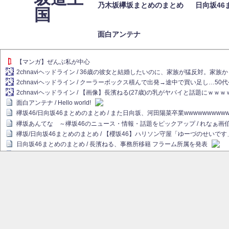
乃木坂欅坂まとめのまとめ
日向坂46
国
面白アンテナ
【マンガ】ぜんぶ私が中心
2chnaviヘッドライン / 36歳の彼女と結婚したいのに、家族が猛反対。家
2chnaviヘッドライン / クーラーボックス積んで出発→途中で買い足し…50
2chnaviヘッドライン / 【画像】長濱ねる(27歳)の乳がヤバイと話題にｗｗ
面白アンテナ / Hello world!
欅坂46/日向坂46まとめのまとめ / また日向坂、河田陽菜卒業wwwwwwwww
欅坂あんてな ～欅坂46のニュース・情報・話題をピックアップ / れなぁ
欅坂/日向坂46まとめのまとめ / 【櫻坂46】ハリソン守屋「ゆーづのせいです
日向坂46まとめのまとめ / 長濱ねる、事務所移籍 フラーム所属を発表
日向坂46まとめのまとめ / 【日向坂46】河田陽菜卒業後、衝撃の年齢順がこ
乃木坂欅坂まとめのまとめ / 【日向坂46】河田陽菜推し、このときに卒業を察し
乃木坂46アンテナ / 長濱ねる、事務所移籍 フラーム所属を発表
乃木坂あんてな ～乃木坂46・欅坂46・日向坂46のニュース・情報・話題を
欅坂あんてな ～欅坂46のニュース・情報・話題をピックアップ / 良い品揃え！櫻坂
欅坂/日向坂46まとめのまとめ / 【櫻坂46】原因はこれか！？大園玲、Buddie
乃木坂46アンテナ / 【櫻坂46】田村保乃だけジャージを脱いでいた理由
乃木坂あんてな ～乃木坂46・欅坂46・日向坂46のニュース・情報・話題を