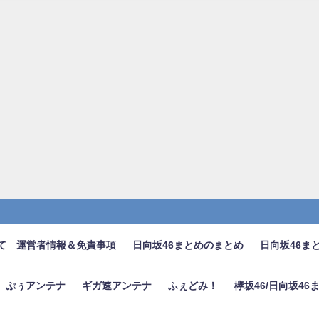
て 運営者情報＆免責事項
日向坂46まとめのまとめ
日向坂46ま
ぷぅアンテナ
ギガ速アンテナ
ふぇどみ！
欅坂46/日向坂4