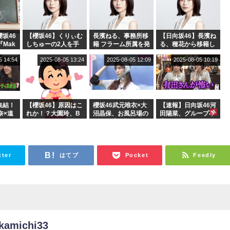
坂46
【櫻坂46】くりぃむ
長濱ねる、事務所移
【日向坂46】長濱ね
『Mak
しちゅーの2人を手
籍 フラーム所属を発
る、種花から移籍し
』オフィ
玉に取る大沼晶保
表
フラーム所属に。こ
5 14:54
2025-08-05 13:24
2025-08-05 12:09
2025-08-05 10:19
絶賛販
【くりぃむナンタ
れで事務所に所属し
ラ】
ているのは... おひさ
まの反応がこちら
集結！
【櫻坂46】原因はこ
櫻坂46武元唯衣×大
【速報】日向坂46河
奈×遠
れか！？大園玲、B
沼晶保、お風呂場の
田陽菜、グループ卒
「ラヴ
uddiesをざわつかせ
Eカップお姉さんに
業を発表
曜スタ
る...
恐怖【くりぃむナン
タラ】
tter
はてブ
Pocket
Feedly
kamichi33