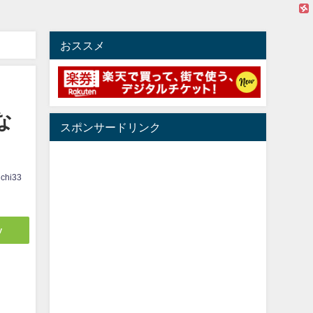
おススメ
な
スポンサードリンク
ichi33
y