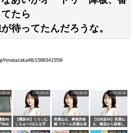
ってたら
線が待ってたんだろうな。
.cgi/hinatazaka46/1588341559/
5-08-05
2025-08-05
2025-08-05
2025-08-05
坂46
【櫻坂46】くりぃむ
長濱ねる、事務所移
【日向坂46】長濱ね
『Mak
しちゅーの2人を手
籍 フラーム所属を発
る、種花から移籍し
』オフィ
玉に取る大沼晶保
表
フラーム所属に。こ