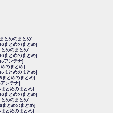
由
会見の模様がこちら！
...
ーズ集結！櫻坂46守屋麗奈×遠藤理子、8/6「ラヴィット！」水曜スタジオ出演決定
た理由
だから」佐々木久美と卒業後初の共演の様子がこちら！【激レアさん】
ちゃん、メンバーと会った模様
6まとめのまとめ]
願いバッハ！』ミーグリ日程がこちら
坂46まとめのまとめ]
これはマジギレしてる
まとめのまとめ]
ト!】
坂46まとめのまとめ]
アップ / 良い品揃え！櫻坂46 12thシングル『Make or Break』オフィシャ
いバッハ！』ミーグリ日程がこちら
46アンテナ]
で見かけるな
まとめのまとめ]
ke or Break』オフィシャルグッズ解禁
坂46まとめのまとめ]
レしてる
46まとめのまとめ]
ピックアップ / れなッピーズ集結！櫻坂46守屋麗奈×遠藤理子、8/6「ラヴィット
6アンテナ]
う！？
6まとめのまとめ]
う！？
坂46まとめのまとめ]
ハ！』ミーグリ日程がこちら
6まとめのまとめ]
ピックアップ / 日向坂46卒業後初共演！佐々木久美さん、師匠オードリー若林さん
46まとめのまとめ]
の時代だと話題に
46まとめのまとめ]