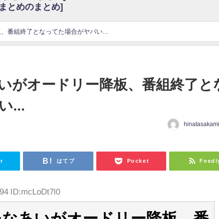
6まとめのまとめ]
w
官能的だよな？
これも素晴らしい
、番組終了となってた場合がヤバい...
花考案グッズ＆生写真5種が公開される
3.22 17:15〜 SHOWROOM】
んぺいとう×いちごみるく×マヨラー星人 と同じと考えてよろしいですか？
いがオードリー降板、番組終了と
gif
...
ｗｗｗｗｗｗｗｗｗｗ
をかけまくったうちの息子が団地住みの貧乏に学歴で負けた」
hinatasakam
r
はてブ
Pocket
Feedl
.94 ID:mcLoDt7l0
ひなあいがオードリー降板、番