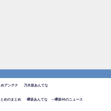
とめアンテナ
乃木坂あんてな
6まとめのまとめ
欅坂あんてな ～欅坂46のニュース