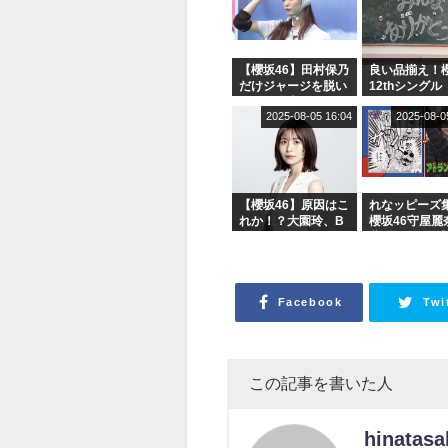
【櫻坂46】田村保乃
良い品揃え！櫻
だけジャージを脱い
12thシングル
でいた理由
e or Break
2025-08-05 16:04
2025-08-0
シャルグッズ
売受付中
【櫻坂46】原因はこ
れなッピーズ
れか！？大園玲、B
櫻坂46守屋麗
uddiesをざわつかせ
藤理子、8/6
る...
ィット！」水
ジオ出演決定
Facebook
Twi
この記事を書いた人
hinatasa