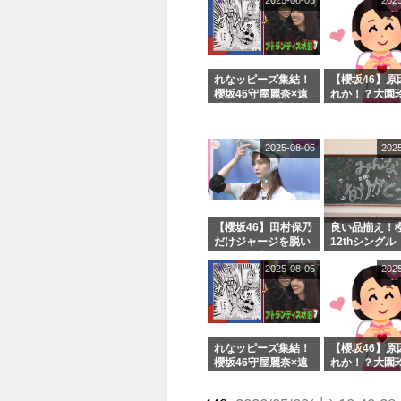
2025-08-05
202
シャルグッズ
売受付中
れなッピーズ集結！
【櫻坂46】原
櫻坂46守屋麗奈×遠
れか！？大園
藤理子、8/6「ラヴ
uddiesをざ
ィット！」水曜スタ
る...
ジオ出演決定
2025-08-05
202
【櫻坂46】田村保乃
良い品揃え！櫻
だけジャージを脱い
12thシングル
でいた理由
e or Break
2025-08-05
202
シャルグッズ
売受付中
れなッピーズ集結！
【櫻坂46】原
櫻坂46守屋麗奈×遠
れか！？大園
藤理子、8/6「ラヴ
uddiesをざ
ィット！」水曜スタ
る...