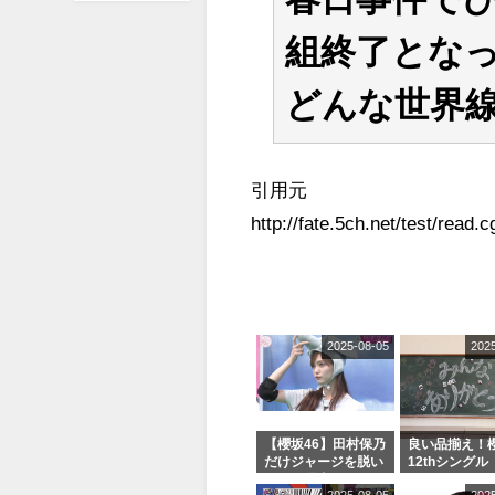
組終了とな
どんな世界
引用元
http://fate.5ch.net/test/read
2025-08-05
202
【櫻坂46】田村保乃
良い品揃え！櫻
だけジャージを脱い
12thシングル
でいた理由
e or Break