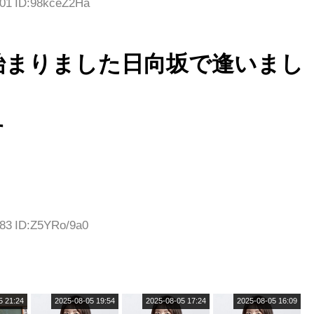
.01 ID:98kceZ2Ha
タラ】
演】
結果･･･【激レアさ
んを連れてきた。】
始まりました日向坂で逢いまし
す
。
.83 ID:Z5YRo/9a0
5 21:24
2025-08-05 19:54
2025-08-05 17:24
2025-08-05 16:09