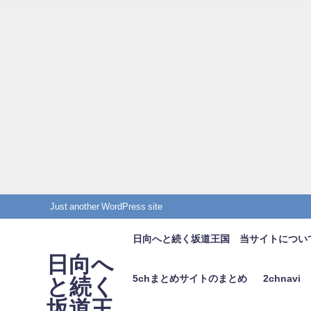
Just another WordPress site
日向へと続く坂道王国 当サイトについ
日向へ
5chまとめサイトのまとめ
2chnavi
と続く
坂道王