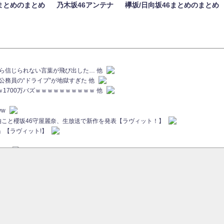
まとめのまとめ
乃木坂46アンテナ
欅坂/日向坂46まとめのまとめ
族から信じられない言葉が飛び出した… 他
代公務員の“ドライブ”が地獄すぎた 他
ｗｗ1700万バズｗｗｗｗｗｗｗｗｗｗ 他
ww
画伯こと櫻坂46守屋麗奈、生放送で新作を発表【ラヴィット！】
」【ラヴィット!】
ちら
ていた...
ピックアップ / 【櫻坂46】ミーグリで喧嘩！？山下瞳月、これはマジギレしてる
46 12thシングル『Make or Break』オフィシャルグッズ絶賛販売受付中
sをざわつかせる...
ピックアップ / 【櫻坂46】久々にあのメンバーがラヴィット出演へ！！！