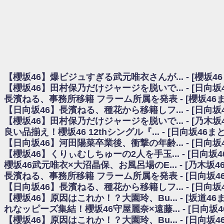
日向坂46まとめのまとめ / 【櫻坂46】田村保乃だけジャージを脱いでいた理
日向坂46まとめのまとめ / 【日向坂46】富田鈴花1st写真集、発売記念記者
乃木坂欅坂まとめのまとめ / 【日向坂46】河田陽菜卒業の影響、ガチでデカそう
欅坂あんてな ～欅坂46のニュース・情報・話題をピックアップ / れなッピ
欅坂/日向坂46まとめのまとめ / 【櫻坂46】田村保乃だけジャージを脱いでい
日向坂46まとめのまとめ / 【日向坂46】若林さん「笑えないぐらい師匠
日向坂46まとめのまとめ / 【元日向坂46】情報解禁前で言えない！？丹生
【櫻坂46】爆ビジュすぎる武元唯衣さんが... - [櫻坂4
乃木坂欅坂まとめのまとめ / 【日向坂46】この月、何かあるのか！？『お
【櫻坂46】田村保乃だけジャージを脱いで... - [日向
欅坂/日向坂46まとめのまとめ / 【櫻坂46】ミーグリで喧嘩！？山下瞳月、
長濱ねる、事務所移籍 フラーム所属を発表 - [櫻坂46
乃木坂46アンテナ / 【櫻坂46】ハリソン守屋「ゆーづのせいです」【ラヴィッ
【日向坂46】長濱ねる、種花から移籍しフ... - [日向
乃木坂あんてな ～乃木坂46・欅坂46・日向坂46のニュース・情報・話題をピック
日向坂46まとめのまとめ / 【日向坂46】この月、何かあるのか！？『お願
【櫻坂46】田村保乃だけジャージを脱いで... - [乃木坂
日向坂46まとめのまとめ / 【元日向坂46】この卒業生、めちゃくちゃテレビ
良い品揃え！櫻坂46 12thシングル『... - [日向坂46
欅坂/日向坂46まとめのまとめ / 【櫻坂46】リアルミーグリであの販売も！『Ma
【日向坂46】河田陽菜卒業後、衝撃の年齢... - [日向
乃木坂46アンテナ / 【櫻坂46】ミーグリで喧嘩！？山下瞳月、これはマジギ
【櫻坂46】くりぃむしちゅーの2人を手玉... - [日向坂
乃木坂あんてな ～乃木坂46・欅坂46・日向坂46のニュース・情報・話題を
櫻坂46武元唯衣×大沼晶保、お風呂場のE... - [乃木坂4
日向坂46まとめのまとめ / 【日向坂46】富田鈴花、次の事務所が決まってそ
長濱ねる、事務所移籍 フラーム所属を発表 - [日向坂4
日向坂46まとめのまとめ / 【日向坂46】富田鈴花、次の事務所が決まってそ
【日向坂46】長濱ねる、種花から移籍しフ... - [日向
乃木坂46アンテナ / 【日向坂46】この月、何かあるのか！？『お願いバッ
【櫻坂46】原因はこれか！？大園玲、Bu... - [坂道4
乃木坂あんてな ～乃木坂46・欅坂46・日向坂46のニュース・情報・話題を
れなッピーズ集結！櫻坂46守屋麗奈×遠藤... - [日向坂
欅坂46/日向坂46まとめのまとめ / 『anan』の表紙の櫻坂46さん、多様性
【櫻坂46】原因はこれか！？大園玲、Bu... - [日向坂
欅坂46/日向坂46まとめのまとめ / 日向坂46より重大発表！！！！