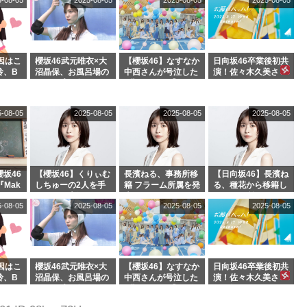
5-08-05
2025-08-05
2025-08-05
2025-08-05
絶賛販
【くりぃむナンタ
れで事務所に所属し
ラ】
ているのは... おひさ
まの反応がこちら
因はこ
櫻坂46武元唯衣×大
【櫻坂46】なすなか
日向坂46卒業後初共
玲、B
沼晶保、お風呂場の
中西さんが号泣した
演！佐々木久美さ
わつかせ
Eカップお姉さんに
2曲目って...【ラヴ
ん、師匠オードリー
恐怖【くりぃむナン
ィット 東京ドーム公
若林さんと再会した
タラ】
演】
結果･･･【激レアさ
5-08-05
2025-08-05
2025-08-05
2025-08-05
んを連れてきた。】
坂46
【櫻坂46】くりぃむ
長濱ねる、事務所移
【日向坂46】長濱ね
『Mak
しちゅーの2人を手
籍 フラーム所属を発
る、種花から移籍し
』オフィ
玉に取る大沼晶保
表
フラーム所属に。こ
5-08-05
2025-08-05
2025-08-05
2025-08-05
絶賛販
【くりぃむナンタ
れで事務所に所属し
ラ】
ているのは... おひさ
まの反応がこちら
因はこ
櫻坂46武元唯衣×大
【櫻坂46】なすなか
日向坂46卒業後初共
玲、B
沼晶保、お風呂場の
中西さんが号泣した
演！佐々木久美さ
わつかせ
Eカップお姉さんに
2曲目って...【ラヴ
ん、師匠オードリー
恐怖【くりぃむナン
ィット 東京ドーム公
若林さんと再会した