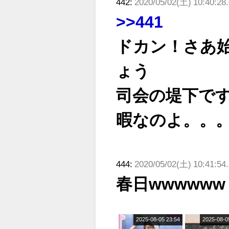
442:
2020/05/02(土) 10:40:28
ジオ出演決定
>>441
ドカン！さあ
ょう
司会の堤下で
暇なのよ。。
444:
2020/05/02(土) 10:41:54
春日wwwwww
2025-08-05 23:54
2025-08-0