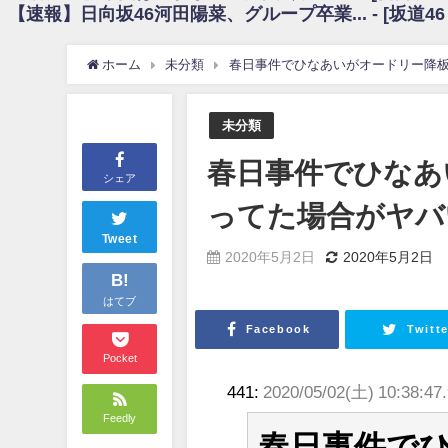
【速報】日向坂46河田陽菜、グループ卒業... - [坂道4
日向坂46まとめのまとめ / 【朗報】増田三莉音さんの生足wwwwwwwwwww
日向坂46まとめのまとめ / 筒井あやめ、アレをチラリ。こういう偶然の方が
日向坂46まとめのまとめ / 【日向坂46】富田鈴花1st写真集の先行カット、
ホーム
未分類
春日事件でひなあいがオードリー降板
日向坂46まとめのまとめ / 【日向坂46】五期生着ぐるみ生写真も！ 富田鈴
日向坂46まとめのまとめ / これから彼氏と行為する直前の賀喜遥香、やばい
アイドル – ぷぅアンテナ / 「乃木坂46ののぎおび⊿」北野日奈子が生配信！【2022.
未分類
アイドル – ぷぅアンテナ / 2022年3月22日（火）のメディア情報
アイドル – ぷぅアンテナ / 【乃木坂46】井上和の『なぎおはぎ』って こ
春日事件でひなあ
アイドル – ぷぅアンテナ / 【乃木坂46】日村勇紀 gif職人が切り抜いた名シーン.
シェア
ふぇどみ！ / 【悲報】呪術廻戦、視聴率5.1%
ってた場合がヤバい
ふぇどみ！ / 【画像】スポ－ツキャスターお姉さん・ハメまくりだったｗｗ
ふぇどみ！ / 【悲報】母「裕福な過程が高学歴になるとか大嘘。教育に金
Tweet
2020年5月2日
2020年5月2日
Powered by livedoor 相互RSS
B!
はてブ
Facebook
Twitte
Pocket
441:
2020/05/02(土) 10:38:47
Feedly
春日事件で