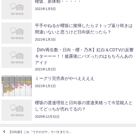
櫻坂、新体制・・・・・
2021年1月5日
平手やねるが櫻坂に復帰したら２トップ返り咲きは
間違いないと思うけど日向坂だったら？
2021年1月3日
【MV再生数・日向・櫻・乃木】紅白＆CDTVの反響
キターーー！！披露後にバズったのはもちろんあの
アイド
2021年1月2日
ミーグリ完売表がやべええええ
2021年1月1日
櫻坂の渡邉理佐と日向坂の渡邉美穂って今芸能人と
してどっちが売れてるの？
2020年12月31日
【日向坂】これ「ウチのガヤ」ヤバすぎだろ...