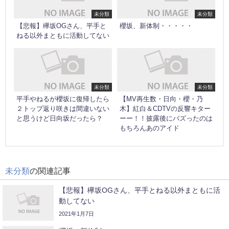
未分類
未分類
【悲報】欅坂OGさん、平手と
櫻坂、新体制・・・・・
ねる以外まともに活動してない
未分類
未分類
平手やねるが櫻坂に復帰したら
【MV再生数・日向・櫻・乃
２トップ返り咲きは間違いない
木】紅白＆CDTVの反響キター
と思うけど日向坂だったら？
ーー！！披露後にバズったのは
もちろんあのアイド
未分類
の関連記事
【悲報】欅坂OGさん、平手とねる以外まともに活
動してない
2021年1月7日