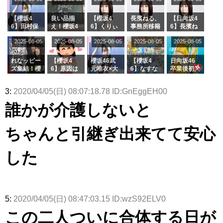
「ラヴィッ
ざわつかせ
さんに恐怖
て...【ラヴ
リー若林さ
ト！」水曜
る...
【くりぃむ
ィット 東
んと再会し
スタジオ出
ナンタラ】
京ドーム公
た結果･･･
【櫻坂4
良い品揃
【櫻坂4
長濱ねる、
【日向坂4
演決定
演】
【激レアさ
6】田村保
え！櫻坂4
6】くりぃ
事務所移籍
6】長濱ね
んを連れて
乃だけジャ
6 12thシン
むしちゅー
フラーム所
る、種花か
2025-08-05
2025-08-05
2025-08-05
2025-08-05
きた。】
2025-08-05
ージを脱い
グル『Mak
の2人を手
属を発表
ら移籍しフ
でいた理由
e or Brea
玉に取る大
ラーム所属
k』オフィ
沼晶保【く
に。これで
れなッピー
【櫻坂4
櫻坂46武
【櫻坂4
日向坂46
シャルグッ
りぃむナン
事務所に所
ズ集結！櫻
6】原因は
元唯衣×大
6】なすな
卒業後初共
ズ絶賛販売
タラ】
属している
坂46守屋
これか！？
沼晶保、お
か中西さん
演！佐々木
受付中
のは... おひ
麗奈×遠藤
大園玲、B
風呂場のE
が号泣した
久美さん、
3:
2020/04/05(日) 08:07:18.78 ID:GnEggEH00
さまの反応
理子、8/6
uddiesを
カップお姉
2曲目っ
師匠オード
がこちら
「ラヴィッ
ざわつかせ
さんに恐怖
て...【ラヴ
リー若林さ
誰かが介護しないと
ト！」水曜
る...
【くりぃむ
ィット 東
んと再会し
スタジオ出
ナンタラ】
京ドーム公
た結果･･･
演決定
演】
【激レアさ
ちゃんと引継ぎ出来てて安心
んを連れて
きた。】
した
5:
2020/04/05(日) 08:47:03.15 ID:wzS92ELV0
この二人ついに合体する日が