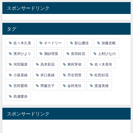
スポンサードリンク
タグ
佐々木久美
オードリー
影山優佳
加藤史帆
濱岸ひより
潮紗理菜
富田鈴花
上村ひなの
河田陽菜
高本彩花
東村芽依
佐々木美玲
小坂菜緒
井口眞緒
丹生明里
松田好花
宮田愛萌
齊藤京子
金村美玖
渡邉美穂
高瀬愛奈
スポンサードリンク