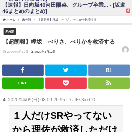
【速報】日向坂46河田陽菜、グループ卒業... - [坂道
日向坂46まとめのまとめ / 【日向坂46】富田鈴花、次の事務所が決まって
46まとめのまとめ]
そう！？
日向坂46まとめのまとめ / 【日向坂46】富田鈴花、次の事務所が決まって
ホーム
未分類
【超朗報】欅坂 べりさ、べりかを救済する
そう！？
乃木坂46アンテナ / 【日向坂46】この月、何かあるのか！？『お願いバッ
未分類
ハ！』ミーグリ日程がこちら
乃木坂あんてな ～乃木坂46・欅坂46・日向坂46のニュース・情報・話題
【超朗報】欅坂 べりさ、べりかを救済する
をピックアップ / 日向坂46卒業後初共演！佐々木久美さん、師匠オードリー若
林さんと再会した結果･･･【激レアさんを連れてきた。】
2020年4月12日
2020年4月12日
欅坂46/日向坂46まとめのまとめ / 『anan』の表紙の櫻坂46さん、多様性
の時代だと話題に
欅坂46/日向坂46まとめのまとめ / 日向坂46より重大発表！！！！
日向坂46まとめのまとめ / 【朗報】増田三莉音さんの生足
wwwwwwwwwwww
日向坂46まとめのまとめ / 筒井あやめ、アレをチラリ。こういう偶然の方
LINE
が官能的だよな？
日向坂46まとめのまとめ / 【日向坂46】富田鈴花1st写真集の先行カット、
これも素晴らしい
4:
2020/04/05(日) 08:09:20.95 ID:JIEs3x+Q0
日向坂46まとめのまとめ / 【日向坂46】五期生着ぐるみ生写真も！ 富田鈴
花考案グッズ＆生写真5種が公開される
１人だけSRやってない
日向坂46まとめのまとめ / これから彼氏と行為する直前の賀喜遥香、やば
い
アイドル – ぷぅアンテナ / 「乃木坂46ののぎおび⊿」北野日奈子が生配
から理佐が救済しただけ
信！【2022.3.22 17:15〜 SHOWROOM】