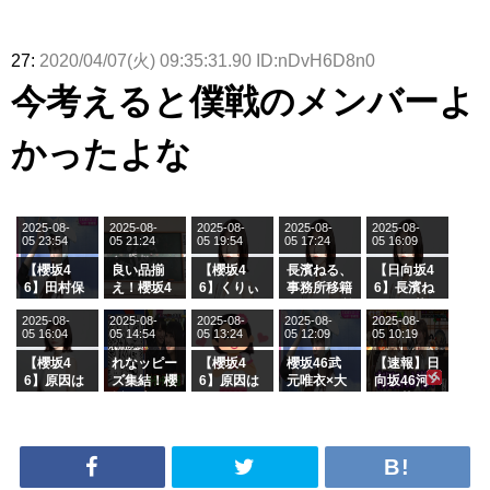
27:
2020/04/07(火) 09:35:31.90 ID:nDvH6D8n0
今考えると僕戦のメンバーよ
かったよな
2025-08-
2025-08-
2025-08-
2025-08-
2025-08-
05 23:54
05 21:24
05 19:54
05 17:24
05 16:09
【櫻坂4
良い品揃
【櫻坂4
長濱ねる、
【日向坂4
6】田村保
え！櫻坂4
6】くりぃ
事務所移籍
6】長濱ね
乃だけジャ
6 12thシン
むしちゅー
フラーム所
る、種花か
2025-08-
2025-08-
2025-08-
2025-08-
2025-08-
ージを脱い
グル『Mak
の2人を手
属を発表
ら移籍しフ
05 16:04
05 14:54
05 13:24
05 12:09
05 10:19
でいた理由
e or Brea
玉に取る大
ラーム所属
k』オフィ
沼晶保【く
に。これで
【櫻坂4
れなッピー
【櫻坂4
櫻坂46武
【速報】日
シャルグッ
りぃむナン
事務所に所
6】原因は
ズ集結！櫻
6】原因は
元唯衣×大
向坂46河
ズ絶賛販売
タラ】
属している
これか！？
坂46守屋
これか！？
沼晶保、お
田陽菜、グ
受付中
のは... おひ
大園玲、B
麗奈×遠藤
大園玲、B
風呂場のE
ループ卒業
さまの反応
uddiesを
理子、8/6
uddiesを
カップお姉
を発表
がこちら
ざわつかせ
「ラヴィッ
ざわつかせ
さんに恐怖
る...
ト！」水曜
る...
【くりぃむ
スタジオ出
ナンタラ】