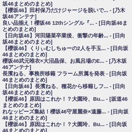
いた理由
坂46まとめのまとめ]
日向坂46まとめのまとめ / 【日向坂46】若林さん「笑えないぐらい師匠だ
【櫻坂46】田村保乃だけジャージを脱いで... - [乃木
から」佐々木久美と卒業後初の共演の様子がこちら！【激レアさん】
坂46アンテナ]
日向坂46まとめのまとめ / 【元日向坂46】情報解禁前で言えない！？丹生
良い品揃え！櫻坂46 12thシングル『... - [日向坂46ま
ちゃん、メンバーと会った模様
とめのまとめ]
乃木坂欅坂まとめのまとめ / 【日向坂46】この月、何かあるのか！？『お
【日向坂46】河田陽菜卒業後、衝撃の年齢... - [日向
願いバッハ！』ミーグリ日程がこちら
欅坂/日向坂46まとめのまとめ / 【櫻坂46】ミーグリで喧嘩！？山下瞳月、
坂46まとめのまとめ]
これはマジギレしてる
【櫻坂46】くりぃむしちゅーの2人を手玉... - [日向坂
乃木坂46アンテナ / 【櫻坂46】ハリソン守屋「ゆーづのせいです」【ラヴ
46まとめのまとめ]
ィット!】
櫻坂46武元唯衣×大沼晶保、お風呂場のE... - [乃木坂
乃木坂あんてな ～乃木坂46・欅坂46・日向坂46のニュース・情報・話題
46アンテナ]
をピックアップ / 良い品揃え！櫻坂46 12thシングル『Make or Break』オフィ
シャルグッズ絶賛販売受付中
長濱ねる、事務所移籍 フラーム所属を発表 - [日向坂
日向坂46まとめのまとめ / 【日向坂46】この月、何かあるのか！？『お願
46まとめのまとめ]
いバッハ！』ミーグリ日程がこちら
【日向坂46】長濱ねる、種花から移籍しフ... - [日向
日向坂46まとめのまとめ / 【元日向坂46】この卒業生、めちゃくちゃテレ
坂46まとめのまとめ]
ビで見かけるな
【櫻坂46】原因はこれか！？大園玲、Bu... - [坂道46
欅坂/日向坂46まとめのまとめ / 【櫻坂46】リアルミーグリであの販売も！
まとめのまとめ]
『Make or Break』オフィシャルグッズ解禁
れなッピーズ集結！櫻坂46守屋麗奈×遠藤... - [日向坂
乃木坂46アンテナ / 【櫻坂46】ミーグリで喧嘩！？山下瞳月、これはマジ
ギレしてる
46まとめのまとめ]
乃木坂あんてな ～乃木坂46・欅坂46・日向坂46のニュース・情報・話題
【櫻坂46】原因はこれか！？大園玲、Bu... - [日向坂
をピックアップ / れなッピーズ集結！櫻坂46守屋麗奈×遠藤理子、8/6「ラヴィ
46まとめのまとめ]
ット！」水曜スタジオ出演決定