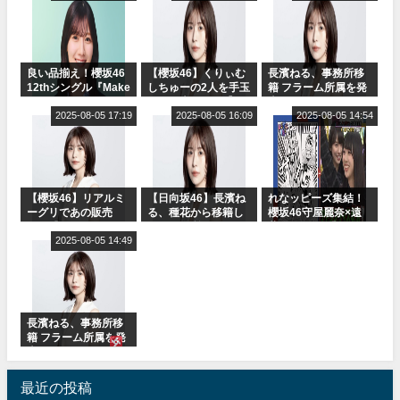
受付中
オ出演決定
良い品揃え！櫻坂46
【櫻坂46】くりぃむ
長濱ねる、事務所移
12thシングル『Make
しちゅーの2人を手玉
籍 フラーム所属を発
or Break』オフィシ
に取る大沼晶保【く
表
ャルグッズ絶賛販売
2025-08-05 17:19
りぃむナンタラ】
2025-08-05 16:09
2025-08-05 14:54
受付中
【櫻坂46】リアルミ
【日向坂46】長濱ね
れなッピーズ集結！
ーグリであの販売
る、種花から移籍し
櫻坂46守屋麗奈×遠
も！『Make or
フラーム所属に。こ
藤理子、8/6「ラヴィ
Break』オフィシャ
2025-08-05 14:49
れで事務所に所属し
ット！」水曜スタジ
ルグッズ解禁
ているのは... おひさ
オ出演決定
まの反応がこちら
長濱ねる、事務所移
籍 フラーム所属を発
表
最近の投稿