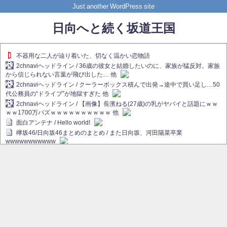
Just another WordPress site
日向へと続く坂道王国
不器用な二人が辿り着いた、切なく温かい恋物語
2chnaviヘッドライン / 36歳の彼女と結婚したいのに、家族が猛反対。家族
から信じられない言葉が飛び出した… 他
2chnaviヘッドライン / クーラーボックス積んで出発→途中で買い足し…50
代公務員の“ドライブ”が地獄すぎた 他
2chnaviヘッドライン / 【画像】長濱ねる(27歳)の乳がヤバイと話題にｗｗ
ｗｗ1700万バズｗｗｗｗｗｗｗｗｗｗ 他
面白アンテナ / Hello world!
欅坂46/日向坂46まとめのまとめ / また日向坂、河田陽菜卒業
wwwwwwwwwww
欅坂あんてな ～欅坂46のニュース・情報・話題をピックアップ / れなぁ
画伯こと櫻坂46守屋麗奈、生放送で新作を発表【ラヴィット！】
欅坂/日向坂46まとめのまとめ / 【櫻坂46】ハリソン守屋「ゆーづのせいで
す」【ラヴィット!】
日向坂46まとめのまとめ / 長濱ねる、事務所移籍 フラーム所属を発表
日向坂46まとめのまとめ / 【日向坂46】河田陽菜卒業後、衝撃の年齢順が
こちら
乃木坂欅坂まとめのまとめ / 【日向坂46】河田陽菜推し、このときに卒業