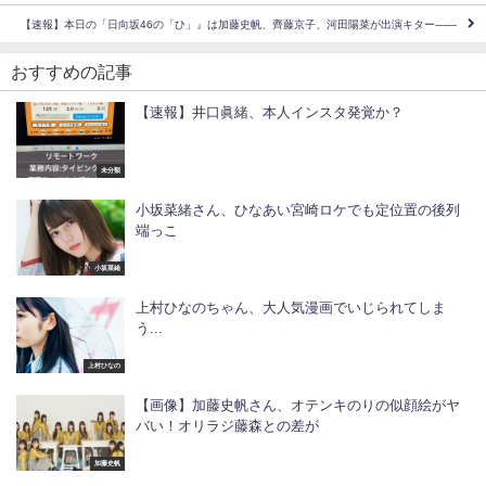
【速報】本日の「日向坂46の「ひ」』は加藤史帆、齊藤京子、河田陽菜が出演キター――
おすすめの記事
【速報】井口眞緒、本人インスタ発覚か？
未分類
小坂菜緒さん、ひなあい宮崎ロケでも定位置の後列
端っこ
小坂菜緒
上村ひなのちゃん、大人気漫画でいじられてしま
う...
上村ひなの
【画像】加藤史帆さん、オテンキのりの似顔絵がヤ
バい！オリラジ藤森との差が
加藤史帆