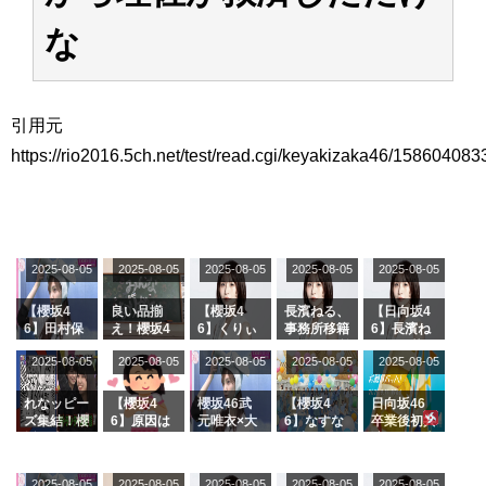
アイドル – ぷぅアンテナ / 2022年3月22日（火）のメディア情報
な
アイドル – ぷぅアンテナ / 【乃木坂46】井上和の『なぎおはぎ』って こん
ぺいとう×いちごみるく×マヨラー星人 と同じと考えてよろしいですか？
アイドル – ぷぅアンテナ / 【乃木坂46】日村勇紀 gif職人が切り抜いた名シ
ーン.gif
ふぇどみ！ / 【悲報】呪術廻戦、視聴率5.1%
引用元
ふぇどみ！ / 【画像】スポ－ツキャスターお姉さん・ハメまくりだったｗｗ
https://rio2016.5ch.net/test/read.cgi/keyakizaka46/158604083
ｗｗｗｗｗｗｗｗｗｗ
ふぇどみ！ / 【悲報】母「裕福な過程が高学歴になるとか大嘘。教育に金を
かけまくったうちの息子が団地住みの貧乏に学歴で負けた」
Powered by livedoor 相互RSS
2025-08-05
2025-08-05
2025-08-05
2025-08-05
2025-08-05
【櫻坂4
良い品揃
【櫻坂4
長濱ねる、
【日向坂4
6】田村保
え！櫻坂4
6】くりぃ
事務所移籍
6】長濱ね
乃だけジャ
6 12thシン
むしちゅー
フラーム所
る、種花か
2025-08-05
2025-08-05
2025-08-05
2025-08-05
2025-08-05
ージを脱い
グル『Mak
の2人を手
属を発表
ら移籍しフ
でいた理由
e or Brea
玉に取る大
ラーム所属
k』オフィ
沼晶保【く
に。これで
れなッピー
【櫻坂4
櫻坂46武
【櫻坂4
日向坂46
シャルグッ
りぃむナン
事務所に所
ズ集結！櫻
6】原因は
元唯衣×大
6】なすな
卒業後初共
ズ絶賛販売
タラ】
属している
坂46守屋
これか！？
沼晶保、お
か中西さん
演！佐々木
受付中
のは... おひ
麗奈×遠藤
大園玲、B
風呂場のE
が号泣した
久美さん、
さまの反応
理子、8/6
uddiesを
カップお姉
2曲目っ
師匠オード
2025-08-05
2025-08-05
2025-08-05
2025-08-05
がこちら
2025-08-05