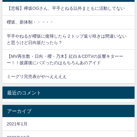
【悲報】欅坂OGさん、平手とねる以外まともに活動してない
櫻坂、新体制・・・・・
平手やねるが櫻坂に復帰したら２トップ返り咲きは間違いない
と思うけど日向坂だったら？
【MV再生数・日向・櫻・乃木】紅白＆CDTVの反響キターー
ー！！披露後にバズったのはもちろんあのアイド
ミーグリ完売表がやべええええ
最近のコメント
アーカイブ
2021年1月