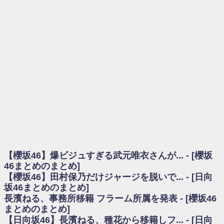
を察していた...
乃木坂46アンテナ / 長濱ねる、事務所移籍 フラーム所属を発表
乃木坂あんてな ～乃木坂46・欅坂46・日向坂46のニュース・情報・話題
をピックアップ / 【櫻坂46】ミーグリで喧嘩！？山下瞳月、これはマジギレし
てる
欅坂あんてな ～欅坂46のニュース・情報・話題をピックアップ / 良い品
揃え！櫻坂46 12thシングル『Make or Break』オフィシャルグッズ絶賛販売受
付中
欅坂/日向坂46まとめのまとめ / 【櫻坂46】原因はこれか！？大園玲、
Buddiesをざわつかせる...
乃木坂46アンテナ / 【櫻坂46】田村保乃だけジャージを脱いでいた理由
乃木坂あんてな ～乃木坂46・欅坂46・日向坂46のニュース・情報・話題
をピックアップ / 【櫻坂46】久々にあのメンバーがラヴィット出演へ！！！
日向坂46まとめのまとめ / 【櫻坂46】田村保乃だけジャージを脱いでいた
理由
【櫻坂46】爆ビジュすぎる武元唯衣さんが... - [櫻坂
日向坂46まとめのまとめ / 【日向坂46】富田鈴花1st写真集、発売記念記者
会見の模様がこちら！
46まとめのまとめ]
乃木坂欅坂まとめのまとめ / 【日向坂46】河田陽菜卒業の影響、ガチでデ
【櫻坂46】田村保乃だけジャージを脱いで... - [日向
カそう...
坂46まとめのまとめ]
欅坂あんてな ～欅坂46のニュース・情報・話題をピックアップ / れなッ
長濱ねる、事務所移籍 フラーム所属を発表 - [櫻坂46
ピーズ集結！櫻坂46守屋麗奈×遠藤理子、8/6「ラヴィット！」水曜スタジオ出
まとめのまとめ]
演決定
【日向坂46】長濱ねる、種花から移籍しフ... - [日向
欅坂/日向坂46まとめのまとめ / 【櫻坂46】田村保乃だけジャージを脱いで