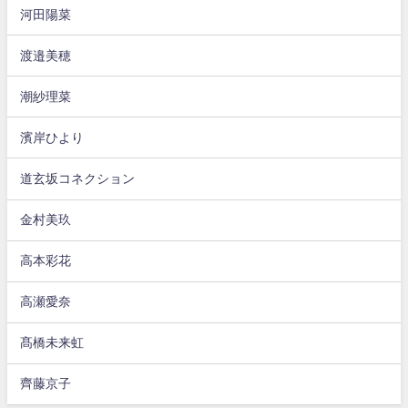
河田陽菜
渡邉美穂
潮紗理菜
濱岸ひより
道玄坂コネクション
金村美玖
高本彩花
高瀬愛奈
髙橋未来虹
齊藤京子