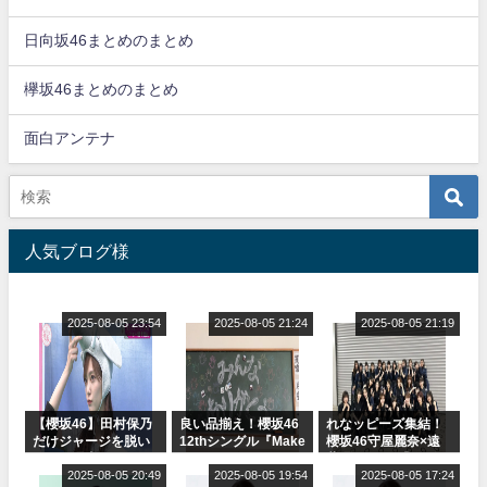
日向坂46まとめのまとめ
欅坂46まとめのまとめ
面白アンテナ
人気ブログ様
2025-08-05 23:54
2025-08-05 21:24
2025-08-05 21:19
【櫻坂46】田村保乃
良い品揃え！櫻坂46
れなッピーズ集結！
だけジャージを脱い
12thシングル『Make
櫻坂46守屋麗奈×遠
でいた理由
or Break』オフィシ
藤理子、8/6「ラヴィ
2025-08-05 20:49
ャルグッズ絶賛販売
2025-08-05 19:54
ット！」水曜スタジ
2025-08-05 17:24