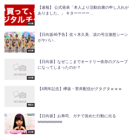
【速報】 公式発表「本人より活動自粛の申し入れが
ありました。」 キターーーー…
未分類
【日向坂46予告】佐々木久美、涙の号泣激怒シーン
がヤバい..
未分類
【日向坂】なぜここまでオードリー依存のグループ
になってしまったのか？
未分類
【4周年記念】欅坂・菅井配信がグタグタｗｗｗ
欅坂46
【日向坂】お寿司、ガチで攻めた行動に出る
wwwwwwwww
未分類