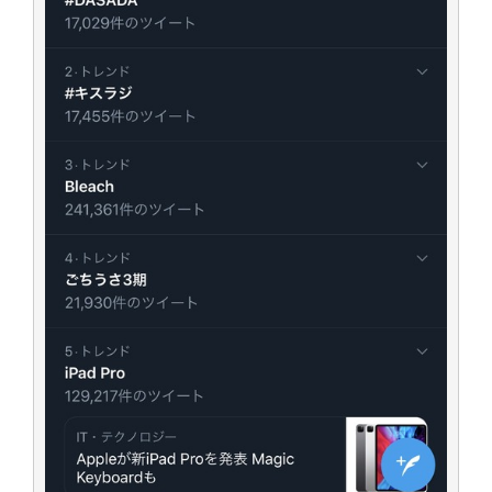
日向坂46まとめのまとめ / 【日向坂46】富田鈴花、次の事務所が決まって
そう！？
日向坂46まとめのまとめ / 【日向坂46】富田鈴花、次の事務所が決まって
そう！？
乃木坂46アンテナ / 【日向坂46】この月、何かあるのか！？『お願いバッ
ハ！』ミーグリ日程がこちら
乃木坂あんてな ～乃木坂46・欅坂46・日向坂46のニュース・情報・話題
をピックアップ / 日向坂46卒業後初共演！佐々木久美さん、師匠オードリー若
林さんと再会した結果･･･【激レアさんを連れてきた。】
欅坂46/日向坂46まとめのまとめ / 『anan』の表紙の櫻坂46さん、多様性
の時代だと話題に
欅坂46/日向坂46まとめのまとめ / 日向坂46より重大発表！！！！
日向坂46まとめのまとめ / 【朗報】増田三莉音さんの生足
wwwwwwwwwwww
日向坂46まとめのまとめ / 筒井あやめ、アレをチラリ。こういう偶然の方
が官能的だよな？
日向坂46まとめのまとめ / 【日向坂46】富田鈴花1st写真集の先行カット、
これも素晴らしい
日向坂46まとめのまとめ / 【日向坂46】五期生着ぐるみ生写真も！ 富田鈴
花考案グッズ＆生写真5種が公開される
日向坂46まとめのまとめ / これから彼氏と行為する直前の賀喜遥香、やば
い
アイドル – ぷぅアンテナ / 「乃木坂46ののぎおび⊿」北野日奈子が生配
信！【2022.3.22 17:15〜 SHOWROOM】