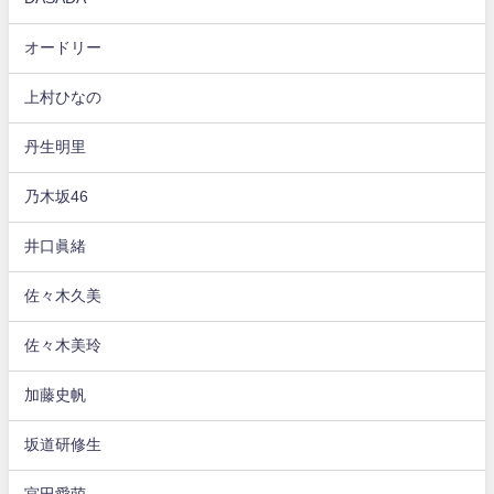
オードリー
上村ひなの
丹生明里
乃木坂46
井口眞緒
佐々木久美
佐々木美玲
加藤史帆
坂道研修生