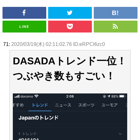
いた理由
日向坂46まとめのまとめ / 【日向坂46】若林さん「笑えないぐらい師匠だ
から」佐々木久美と卒業後初の共演の様子がこちら！【激レアさん】
日向坂46まとめのまとめ / 【元日向坂46】情報解禁前で言えない！？丹生
ちゃん、メンバーと会った模様
LINE
乃木坂欅坂まとめのまとめ / 【日向坂46】この月、何かあるのか！？『お
願いバッハ！』ミーグリ日程がこちら
欅坂/日向坂46まとめのまとめ / 【櫻坂46】ミーグリで喧嘩！？山下瞳月、
71:
2020/03/19(木) 02:11:02.76 ID:eRPCl6zc0
これはマジギレしてる
乃木坂46アンテナ / 【櫻坂46】ハリソン守屋「ゆーづのせいです」【ラヴ
DASADAトレンド一位！
ィット!】
乃木坂あんてな ～乃木坂46・欅坂46・日向坂46のニュース・情報・話題
をピックアップ / 良い品揃え！櫻坂46 12thシングル『Make or Break』オフィ
つぶやき数もすごい！
シャルグッズ絶賛販売受付中
日向坂46まとめのまとめ / 【日向坂46】この月、何かあるのか！？『お願
いバッハ！』ミーグリ日程がこちら
日向坂46まとめのまとめ / 【元日向坂46】この卒業生、めちゃくちゃテレ
ビで見かけるな
欅坂/日向坂46まとめのまとめ / 【櫻坂46】リアルミーグリであの販売も！
『Make or Break』オフィシャルグッズ解禁
乃木坂46アンテナ / 【櫻坂46】ミーグリで喧嘩！？山下瞳月、これはマジ
ギレしてる
乃木坂あんてな ～乃木坂46・欅坂46・日向坂46のニュース・情報・話題
をピックアップ / れなッピーズ集結！櫻坂46守屋麗奈×遠藤理子、8/6「ラヴィ
ット！」水曜スタジオ出演決定