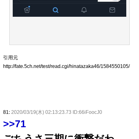
アイドル – ぷぅアンテナ / 2022年3月22日（火）のメディア情報
アイドル – ぷぅアンテナ / 【乃木坂46】井上和の『なぎおはぎ』って こん
ぺいとう×いちごみるく×マヨラー星人 と同じと考えてよろしいですか？
アイドル – ぷぅアンテナ / 【乃木坂46】日村勇紀 gif職人が切り抜いた名シ
ーン.gif
ふぇどみ！ / 【悲報】呪術廻戦、視聴率5.1%
ふぇどみ！ / 【画像】スポ－ツキャスターお姉さん・ハメまくりだったｗｗ
ｗｗｗｗｗｗｗｗｗｗ
ふぇどみ！ / 【悲報】母「裕福な過程が高学歴になるとか大嘘。教育に金を
引用元
かけまくったうちの息子が団地住みの貧乏に学歴で負けた」
http://fate.5ch.net/test/read.cgi/hinatazaka46/1584550105/
Powered by livedoor 相互RSS
81:
2020/03/19(木) 02:13:23.73 ID:66iFoocJ0
>>71
ごちうさ三期に衝撃だわ