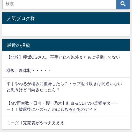
人気ブログ様
最近の投稿
【悲報】欅坂OGさん、平手とねる以外まともに活動してない
櫻坂、新体制・・・・・
平手やねるが櫻坂に復帰したら２トップ返り咲きは間違いない
と思うけど日向坂だったら？
【MV再生数・日向・櫻・乃木】紅白＆CDTVの反響キターー
ー！！披露後にバズったのはもちろんあのアイド
ミーグリ完売表がやべええええ