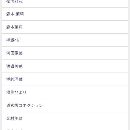
松田好花
森本 茉莉
森本茉莉
欅坂46
河田陽菜
渡邉美穂
潮紗理菜
濱岸ひより
道玄坂コネクション
金村美玖