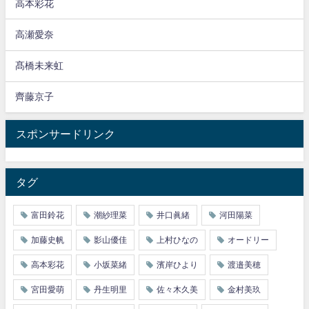
高本彩花
高瀬愛奈
髙橋未来虹
齊藤京子
スポンサードリンク
タグ
富田鈴花
潮紗理菜
井口眞緒
河田陽菜
加藤史帆
影山優佳
上村ひなの
オードリー
高本彩花
小坂菜緒
濱岸ひより
渡邉美穂
宮田愛萌
丹生明里
佐々木久美
金村美玖