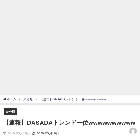
を察していた...
乃木坂46アンテナ / 長濱ねる、事務所移籍 フラーム所属を発表
乃木坂あんてな ～乃木坂46・欅坂46・日向坂46のニュース・情報・話題
をピックアップ / 【櫻坂46】ミーグリで喧嘩！？山下瞳月、これはマジギレし
てる
欅坂あんてな ～欅坂46のニュース・情報・話題をピックアップ / 良い品
揃え！櫻坂46 12thシングル『Make or Break』オフィシャルグッズ絶賛販売受
付中
欅坂/日向坂46まとめのまとめ / 【櫻坂46】原因はこれか！？大園玲、
Buddiesをざわつかせる...
乃木坂46アンテナ / 【櫻坂46】田村保乃だけジャージを脱いでいた理由
乃木坂あんてな ～乃木坂46・欅坂46・日向坂46のニュース・情報・話題
をピックアップ / 【櫻坂46】久々にあのメンバーがラヴィット出演へ！！！
日向坂46まとめのまとめ / 【櫻坂46】田村保乃だけジャージを脱いでいた
理由
日向坂46まとめのまとめ / 【日向坂46】富田鈴花1st写真集、発売記念記者
ホーム
未分類
【速報】DASADAトレンド一位wwwwwwwwww
会見の模様がこちら！
乃木坂欅坂まとめのまとめ / 【日向坂46】河田陽菜卒業の影響、ガチでデ
未分類
カそう...
欅坂あんてな ～欅坂46のニュース・情報・話題をピックアップ / れなッ
【速報】DASADAトレンド一位wwwwwwwwww
ピーズ集結！櫻坂46守屋麗奈×遠藤理子、8/6「ラヴィット！」水曜スタジオ出
演決定
2020年3月19日
2020年3月19日
欅坂/日向坂46まとめのまとめ / 【櫻坂46】田村保乃だけジャージを脱いで