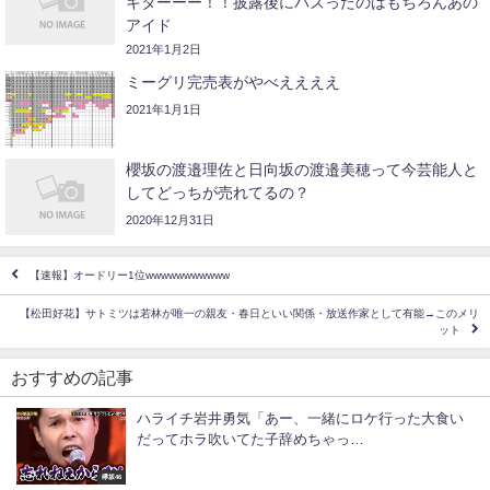
キターーー！！披露後にバズったのはもちろんあの
アイド
2021年1月2日
ミーグリ完売表がやべええええ
2021年1月1日
櫻坂の渡邉理佐と日向坂の渡邉美穂って今芸能人と
してどっちが売れてるの？
2020年12月31日
【速報】オードリー1位wwwwwwwwwww
【松田好花】サトミツは若林が唯一の親友・春日といい関係・放送作家として有能→このメリ
ット
おすすめの記事
ハライチ岩井勇気「あー、一緒にロケ行った大食い
だってホラ吹いてた子辞めちゃっ…
欅坂46