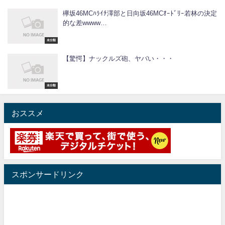
欅坂46MCﾊﾗｲﾁ澤部と日向坂46MCｵｰﾄﾞﾘｰ若林の決定
的な差wwww…
未分類
【驚愕】ナックルズ砲、ヤバい・・・
未分類
おススメ
スポンサードリンク