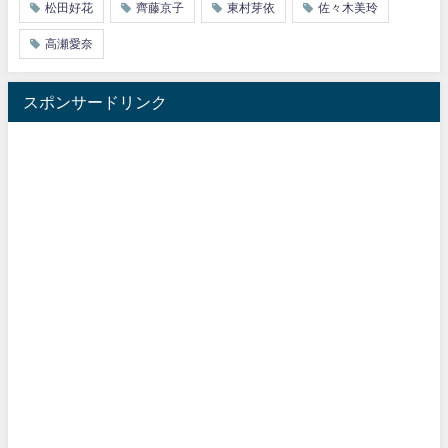
松田好花
齊藤京子
東村芽依
佐々木美玲
高瀬愛奈
スポンサードリンク