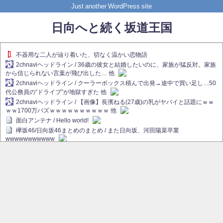
Just another WordPress site
日向へと続く坂道王国
不器用な二人が辿り着いた、切なく温かい恋物語
2chnaviヘッドライン / 36歳の彼女と結婚したいのに、家族が猛反対。家族
から信じられない言葉が飛び出した… 他
2chnaviヘッドライン / クーラーボックス積んで出発→途中で買い足し…50
代公務員の“ドライブ”が地獄すぎた 他
2chnaviヘッドライン / 【画像】長濱ねる(27歳)の乳がヤバイと話題にｗｗ
ｗｗ1700万バズｗｗｗｗｗｗｗｗｗｗ 他
面白アンテナ / Hello world!
欅坂46/日向坂46まとめのまとめ / また日向坂、河田陽菜卒業
wwwwwwwwwww
欅坂あんてな ～欅坂46のニュース・情報・話題をピックアップ / れなぁ
画伯こと櫻坂46守屋麗奈、生放送で新作を発表【ラヴィット！】
欅坂/日向坂46まとめのまとめ / 【櫻坂46】ハリソン守屋「ゆーづのせいで
す」【ラヴィット!】
日向坂46まとめのまとめ / 長濱ねる、事務所移籍 フラーム所属を発表
日向坂46まとめのまとめ / 【日向坂46】河田陽菜卒業後、衝撃の年齢順が
こちら
乃木坂欅坂まとめのまとめ / 【日向坂46】河田陽菜推し、このときに卒業