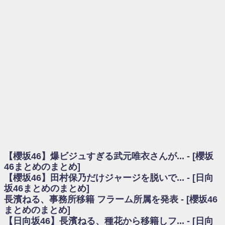
を察していた...
乃木坂46アンテナ / 長濱ねる、事務所移籍 フラーム所属を発表
乃木坂あんてな ～乃木坂46・欅坂46・日向坂46のニュース・情報・話題
をピックアップ / 【櫻坂46】ミーグリで喧嘩！？山下瞳月、これはマジギレし
てる
欅坂あんてな ～欅坂46のニュース・情報・話題をピックアップ / 良い品
揃え！櫻坂46 12thシングル『Make or Break』オフィシャルグッズ絶賛販売受
付中
欅坂/日向坂46まとめのまとめ / 【櫻坂46】原因はこれか！？大園玲、
Buddiesをざわつかせる...
乃木坂46アンテナ / 【櫻坂46】田村保乃だけジャージを脱いでいた理由
乃木坂あんてな ～乃木坂46・欅坂46・日向坂46のニュース・情報・話題
をピックアップ / 【櫻坂46】久々にあのメンバーがラヴィット出演へ！！！
日向坂46まとめのまとめ / 【櫻坂46】田村保乃だけジャージを脱いでいた
理由
【櫻坂46】爆ビジュすぎる武元唯衣さんが... - [櫻坂
日向坂46まとめのまとめ / 【日向坂46】富田鈴花1st写真集、発売記念記者
会見の模様がこちら！
46まとめのまとめ]
乃木坂欅坂まとめのまとめ / 【日向坂46】河田陽菜卒業の影響、ガチでデ
【櫻坂46】田村保乃だけジャージを脱いで... - [日向
カそう...
坂46まとめのまとめ]
欅坂あんてな ～欅坂46のニュース・情報・話題をピックアップ / れなッ
長濱ねる、事務所移籍 フラーム所属を発表 - [櫻坂46
ピーズ集結！櫻坂46守屋麗奈×遠藤理子、8/6「ラヴィット！」水曜スタジオ出
まとめのまとめ]
演決定
【日向坂46】長濱ねる、種花から移籍しフ... - [日向
欅坂/日向坂46まとめのまとめ / 【櫻坂46】田村保乃だけジャージを脱いで