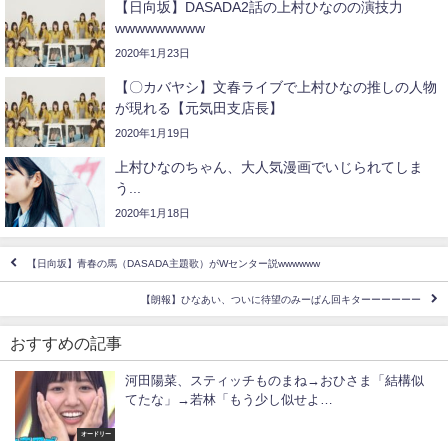
【日向坂】DASADA2話の上村ひなのの演技力
wwwwwwwww
2020年1月23日
【〇カバヤシ】文春ライブで上村ひなの推しの人物
が現れる【元気田支店長】
2020年1月19日
上村ひなのちゃん、大人気漫画でいじられてしま
う...
2020年1月18日
【日向坂】青春の馬（DASADA主題歌）がWセンター説wwwwww
【朗報】ひなあい、ついに待望のみーぱん回キターーーーーー
おすすめの記事
河田陽菜、スティッチものまね→おひさま「結構似
てたな」→若林「もう少し似せよ…
オードリー