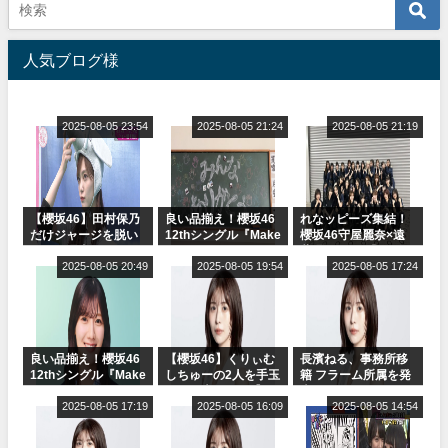
人気ブログ様
2025-08-05 23:54
2025-08-05 21:24
2025-08-05 21:19
【櫻坂46】田村保乃
良い品揃え！櫻坂46
れなッピーズ集結！
だけジャージを脱い
12thシングル『Make
櫻坂46守屋麗奈×遠
でいた理由
or Break』オフィシ
藤理子、8/6「ラヴィ
2025-08-05 20:49
ャルグッズ絶賛販売
2025-08-05 19:54
ット！」水曜スタジ
2025-08-05 17:24
受付中
オ出演決定
良い品揃え！櫻坂46
【櫻坂46】くりぃむ
長濱ねる、事務所移
12thシングル『Make
しちゅーの2人を手玉
籍 フラーム所属を発
or Break』オフィシ
に取る大沼晶保【く
表
ャルグッズ絶賛販売
2025-08-05 17:19
りぃむナンタラ】
2025-08-05 16:09
2025-08-05 14:54
受付中