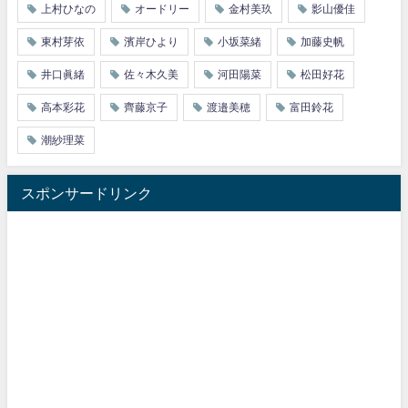
上村ひなの
オードリー
金村美玖
影山優佳
東村芽依
濱岸ひより
小坂菜緒
加藤史帆
井口眞緒
佐々木久美
河田陽菜
松田好花
高本彩花
齊藤京子
渡邉美穂
富田鈴花
潮紗理菜
スポンサードリンク