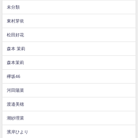
未分類
東村芽依
松田好花
森本 茉莉
森本茉莉
欅坂46
河田陽菜
渡邉美穂
潮紗理菜
濱岸ひより