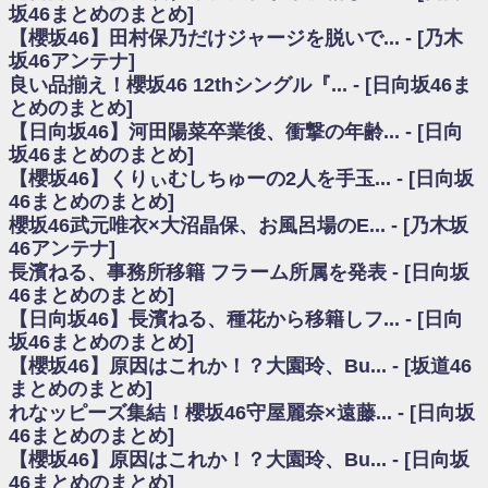
いた理由
坂46まとめのまとめ]
日向坂46まとめのまとめ / 【日向坂46】若林さん「笑えないぐらい師匠だ
【櫻坂46】田村保乃だけジャージを脱いで... - [乃木
から」佐々木久美と卒業後初の共演の様子がこちら！【激レアさん】
坂46アンテナ]
日向坂46まとめのまとめ / 【元日向坂46】情報解禁前で言えない！？丹生
良い品揃え！櫻坂46 12thシングル『... - [日向坂46ま
ちゃん、メンバーと会った模様
とめのまとめ]
乃木坂欅坂まとめのまとめ / 【日向坂46】この月、何かあるのか！？『お
【日向坂46】河田陽菜卒業後、衝撃の年齢... - [日向
願いバッハ！』ミーグリ日程がこちら
欅坂/日向坂46まとめのまとめ / 【櫻坂46】ミーグリで喧嘩！？山下瞳月、
坂46まとめのまとめ]
これはマジギレしてる
【櫻坂46】くりぃむしちゅーの2人を手玉... - [日向坂
乃木坂46アンテナ / 【櫻坂46】ハリソン守屋「ゆーづのせいです」【ラヴ
46まとめのまとめ]
ィット!】
櫻坂46武元唯衣×大沼晶保、お風呂場のE... - [乃木坂
乃木坂あんてな ～乃木坂46・欅坂46・日向坂46のニュース・情報・話題
46アンテナ]
をピックアップ / 良い品揃え！櫻坂46 12thシングル『Make or Break』オフィ
シャルグッズ絶賛販売受付中
長濱ねる、事務所移籍 フラーム所属を発表 - [日向坂
日向坂46まとめのまとめ / 【日向坂46】この月、何かあるのか！？『お願
46まとめのまとめ]
いバッハ！』ミーグリ日程がこちら
【日向坂46】長濱ねる、種花から移籍しフ... - [日向
日向坂46まとめのまとめ / 【元日向坂46】この卒業生、めちゃくちゃテレ
坂46まとめのまとめ]
ビで見かけるな
【櫻坂46】原因はこれか！？大園玲、Bu... - [坂道46
欅坂/日向坂46まとめのまとめ / 【櫻坂46】リアルミーグリであの販売も！
まとめのまとめ]
『Make or Break』オフィシャルグッズ解禁
れなッピーズ集結！櫻坂46守屋麗奈×遠藤... - [日向坂
乃木坂46アンテナ / 【櫻坂46】ミーグリで喧嘩！？山下瞳月、これはマジ
ギレしてる
46まとめのまとめ]
乃木坂あんてな ～乃木坂46・欅坂46・日向坂46のニュース・情報・話題
【櫻坂46】原因はこれか！？大園玲、Bu... - [日向坂
をピックアップ / れなッピーズ集結！櫻坂46守屋麗奈×遠藤理子、8/6「ラヴィ
46まとめのまとめ]
ット！」水曜スタジオ出演決定