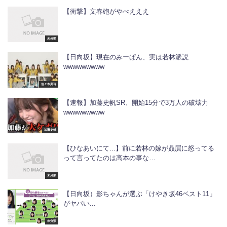
【衝撃】文春砲がやべえええ
未分類
【日向坂】現在のみーぱん、実は若林派説
wwwwwwwww
佐々木美玲
【速報】加藤史帆SR、開始15分で3万人の破壊力
wwwwwwwww
加藤史帆
【ひなあいにて...】前に若林の嫁が贔屓に怒ってる
って言ってたのは高本の事な…
未分類
【日向坂）影ちゃんが選ぶ「けやき坂46ベスト11」
がヤバい...
未分類