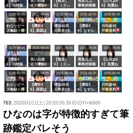
【櫻坂4
良い品揃
【櫻坂4
長濱ねる、
【日向坂4
6】田村保
え！櫻坂4
6】くりぃ
事務所移籍
6】長濱ね
乃だけジャ
6 12thシン
むしちゅー
フラーム所
る、種花か
2025-08-05
2025-08-05
2025-08-05
2025-08-05
2025-08-05
ージを脱い
グル『Mak
の2人を手
属を発表
ら移籍しフ
でいた理由
e or Brea
玉に取る大
ラーム所属
k』オフィ
沼晶保【く
に。これで
れなッピー
【櫻坂4
櫻坂46武
【櫻坂4
日向坂46
シャルグッ
りぃむナン
事務所に所
ズ集結！櫻
6】原因は
元唯衣×大
6】なすな
卒業後初共
ズ絶賛販売
タラ】
属している
坂46守屋
これか！？
沼晶保、お
か中西さん
演！佐々木
受付中
のは... おひ
麗奈×遠藤
大園玲、B
風呂場のE
が号泣した
久美さん、
さまの反応
理子、8/6
uddiesを
カップお姉
2曲目っ
師匠オード
2025-08-05
2025-08-05
2025-08-05
2025-08-05
がこちら
2025-08-05
「ラヴィッ
ざわつかせ
さんに恐怖
て...【ラヴ
リー若林さ
ト！」水曜
る...
【くりぃむ
ィット 東
んと再会し
スタジオ出
ナンタラ】
京ドーム公
た結果･･･
【櫻坂4
良い品揃
【櫻坂4
長濱ねる、
【日向坂4
演決定
演】
【激レアさ
6】田村保
え！櫻坂4
6】くりぃ
事務所移籍
6】長濱ね
んを連れて
乃だけジャ
6 12thシン
むしちゅー
フラーム所
る、種花か
2025-08-05
2025-08-05
2025-08-05
2025-08-05
きた。】
2025-08-05
ージを脱い
グル『Mak
の2人を手
属を発表
ら移籍しフ
でいた理由
e or Brea
玉に取る大
ラーム所属
k』オフィ
沼晶保【く
に。これで
れなッピー
【櫻坂4
櫻坂46武
【櫻坂4
日向坂46
シャルグッ
りぃむナン
事務所に所
ズ集結！櫻
6】原因は
元唯衣×大
6】なすな
卒業後初共
ズ絶賛販売
タラ】
属している
坂46守屋
これか！？
沼晶保、お
か中西さん
演！佐々木
受付中
のは... おひ
麗奈×遠藤
大園玲、B
風呂場のE
が号泣した
久美さん、
763:
2020/01/11(土) 20:33:50.39 ID:QYI+Ik660
さまの反応
理子、8/6
uddiesを
カップお姉
2曲目っ
師匠オード
がこちら
「ラヴィッ
ざわつかせ
さんに恐怖
て...【ラヴ
リー若林さ
ひなのは字が特徴的すぎて筆
ト！」水曜
る...
【くりぃむ
ィット 東
んと再会し
スタジオ出
ナンタラ】
京ドーム公
た結果･･･
演決定
演】
【激レアさ
跡鑑定バレそう
んを連れて
きた。】