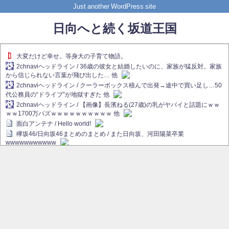
Just another WordPress site
日向へと続く坂道王国
大変だけど幸せ。等身大の子育て物語。
2chnaviヘッドライン / 36歳の彼女と結婚したいのに、家族が猛反対。家族
から信じられない言葉が飛び出した… 他
2chnaviヘッドライン / クーラーボックス積んで出発→途中で買い足し…50
代公務員の“ドライブ”が地獄すぎた 他
2chnaviヘッドライン / 【画像】長濱ねる(27歳)の乳がヤバイと話題にｗｗ
ｗｗ1700万バズｗｗｗｗｗｗｗｗｗｗ 他
面白アンテナ / Hello world!
欅坂46/日向坂46まとめのまとめ / また日向坂、河田陽菜卒業
wwwwwwwwwww
欅坂あんてな ～欅坂46のニュース・情報・話題をピックアップ / れなぁ
画伯こと櫻坂46守屋麗奈、生放送で新作を発表【ラヴィット！】
欅坂/日向坂46まとめのまとめ / 【櫻坂46】ハリソン守屋「ゆーづのせいで
す」【ラヴィット!】
日向坂46まとめのまとめ / 長濱ねる、事務所移籍 フラーム所属を発表
日向坂46まとめのまとめ / 【日向坂46】河田陽菜卒業後、衝撃の年齢順が
こちら
乃木坂欅坂まとめのまとめ / 【日向坂46】河田陽菜推し、このときに卒業