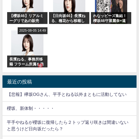
【櫻坂46】リアルミ
【日向坂46】長濱ね
れなッピーズ集結！
ーグリであの販売
る、種花から移籍し
櫻坂46守屋麗奈×遠
も！『Make or
フラーム所属に。こ
藤理子、8/6「ラヴィ
Break』オフィシャ
2025-08-05 14:49
れで事務所に所属し
ット！」水曜スタジ
ルグッズ解禁
ているのは... おひさ
オ出演決定
まの反応がこちら
長濱ねる、事務所移
籍 フラーム所属を発
表
最近の投稿
【悲報】欅坂OGさん、平手とねる以外まともに活動してない
櫻坂、新体制・・・・・
平手やねるが櫻坂に復帰したら２トップ返り咲きは間違いない
と思うけど日向坂だったら？