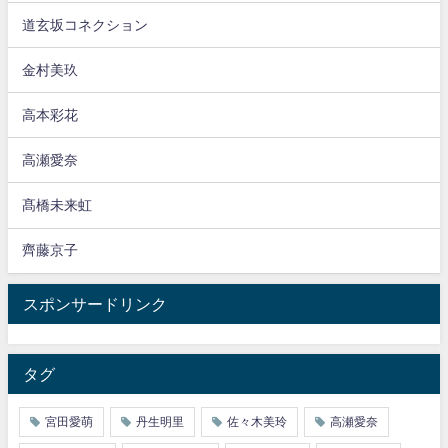
道玄坂コネクション
金村美玖
高本彩花
高瀬愛奈
髙橋未来虹
齊藤京子
スポンサードリンク
タグ
宮田愛萌
丹生明里
佐々木美玲
高瀬愛奈