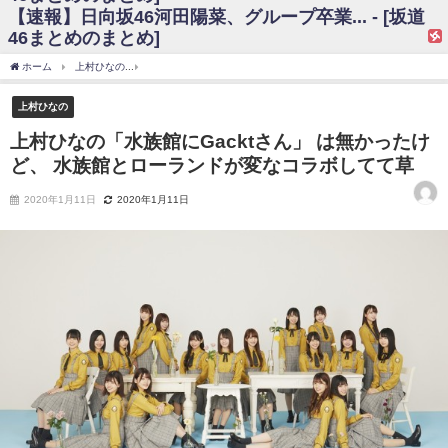
【速報】日向坂46河田陽菜、グループ卒業... - [坂道
日向坂46まとめのまとめ / 【日向坂46】富田鈴花、次の事務所が決まって
46まとめのまとめ]
そう！？
日向坂46まとめのまとめ / 【日向坂46】富田鈴花、次の事務所が決まって
ホーム
上村ひなの
上村ひなの「水族館にGacktさん」 は無かったけど、 水族館と
そう！？
乃木坂46アンテナ / 【日向坂46】この月、何かあるのか！？『お願いバッ
上村ひなの
ハ！』ミーグリ日程がこちら
乃木坂あんてな ～乃木坂46・欅坂46・日向坂46のニュース・情報・話題
上村ひなの「水族館にGacktさん」 は無かったけ
をピックアップ / 日向坂46卒業後初共演！佐々木久美さん、師匠オードリー若
ど、 水族館とローランドが変なコラボしてて草
林さんと再会した結果･･･【激レアさんを連れてきた。】
欅坂46/日向坂46まとめのまとめ / 『anan』の表紙の櫻坂46さん、多様性
の時代だと話題に
2020年1月11日
2020年1月11日
欅坂46/日向坂46まとめのまとめ / 日向坂46より重大発表！！！！
日向坂46まとめのまとめ / 【朗報】増田三莉音さんの生足
wwwwwwwwwwww
日向坂46まとめのまとめ / 筒井あやめ、アレをチラリ。こういう偶然の方
が官能的だよな？
日向坂46まとめのまとめ / 【日向坂46】富田鈴花1st写真集の先行カット、
これも素晴らしい
日向坂46まとめのまとめ / 【日向坂46】五期生着ぐるみ生写真も！ 富田鈴
花考案グッズ＆生写真5種が公開される
日向坂46まとめのまとめ / これから彼氏と行為する直前の賀喜遥香、やば
い
アイドル – ぷぅアンテナ / 「乃木坂46ののぎおび⊿」北野日奈子が生配
信！【2022.3.22 17:15〜 SHOWROOM】