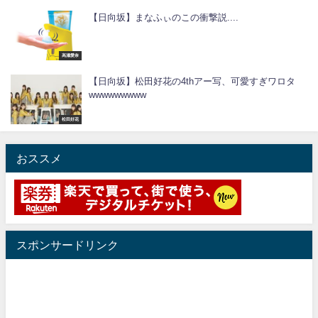
【日向坂】まなふぃのこの衝撃説....
高瀬愛奈
【日向坂】松田好花の4thアー写、可愛すぎワロタ
wwwwwwwww
松田好花
おススメ
スポンサードリンク