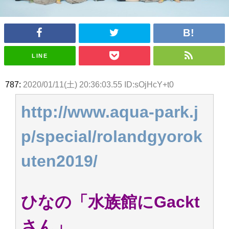
アイドル – ぷぅアンテナ / 2022年3月22日（火）のメディア情報
アイドル – ぷぅアンテナ / 【乃木坂46】井上和の『なぎおはぎ』って こん
ぺいとう×いちごみるく×マヨラー星人 と同じと考えてよろしいですか？
アイドル – ぷぅアンテナ / 【乃木坂46】日村勇紀 gif職人が切り抜いた名シ
ーン.gif
LINE
ふぇどみ！ / 【悲報】呪術廻戦、視聴率5.1%
ふぇどみ！ / 【画像】スポ－ツキャスターお姉さん・ハメまくりだったｗｗ
ｗｗｗｗｗｗｗｗｗｗ
787:
2020/01/11(土) 20:36:03.55 ID:sOjHcY+t0
ふぇどみ！ / 【悲報】母「裕福な過程が高学歴になるとか大嘘。教育に金を
かけまくったうちの息子が団地住みの貧乏に学歴で負けた」
http://www.aqua-park.j
Powered by livedoor 相互RSS
p/special/rolandgyorok
uten2019/
ひなの「水族館にGackt
さん」