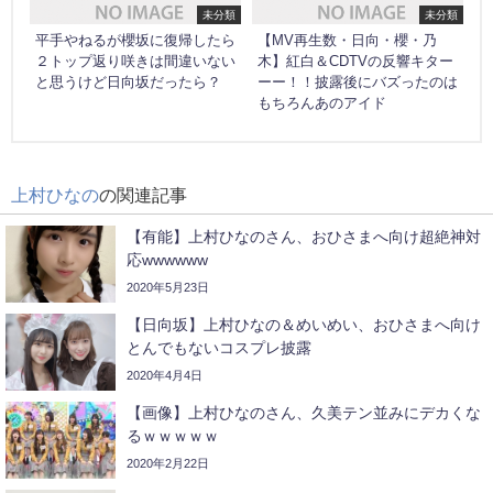
未分類
未分類
平手やねるが櫻坂に復帰したら
【MV再生数・日向・櫻・乃
２トップ返り咲きは間違いない
木】紅白＆CDTVの反響キター
と思うけど日向坂だったら？
ーー！！披露後にバズったのは
もちろんあのアイド
上村ひなの
の関連記事
【有能】上村ひなのさん、おひさまへ向け超絶神対
応wwwwww
2020年5月23日
【日向坂】上村ひなの＆めいめい、おひさまへ向け
とんでもないコスプレ披露
2020年4月4日
【画像】上村ひなのさん、久美テン並みにデカくな
るｗｗｗｗｗ
2020年2月22日