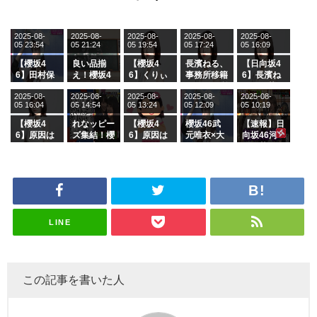
2025-08-
2025-08-
2025-08-
2025-08-
2025-08-
05 23:54
05 21:24
05 19:54
05 17:24
05 16:09
【櫻坂4
良い品揃
【櫻坂4
長濱ねる、
【日向坂4
6】田村保
え！櫻坂4
6】くりぃ
事務所移籍
6】長濱ね
乃だけジャ
6 12thシン
むしちゅー
フラーム所
る、種花か
2025-08-
2025-08-
2025-08-
2025-08-
2025-08-
ージを脱い
グル『Mak
の2人を手
属を発表
ら移籍しフ
05 16:04
05 14:54
05 13:24
05 12:09
05 10:19
でいた理由
e or Brea
玉に取る大
ラーム所属
k』オフィ
沼晶保【く
に。これで
【櫻坂4
れなッピー
【櫻坂4
櫻坂46武
【速報】日
シャルグッ
りぃむナン
事務所に所
6】原因は
ズ集結！櫻
6】原因は
元唯衣×大
向坂46河
ズ絶賛販売
タラ】
属している
これか！？
坂46守屋
これか！？
沼晶保、お
田陽菜、グ
受付中
のは... おひ
大園玲、B
麗奈×遠藤
大園玲、B
風呂場のE
ループ卒業
さまの反応
uddiesを
理子、8/6
uddiesを
カップお姉
を発表
がこちら
ざわつかせ
「ラヴィッ
ざわつかせ
さんに恐怖
る...
ト！」水曜
る...
【くりぃむ
スタジオ出
ナンタラ】
演決定
LINE
この記事を書いた人