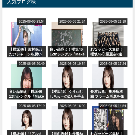
人気ブログ様
2025-08-05 23:54
2025-08-05 21:24
2025-08-05 21:19
【櫻坂46】田村保乃
良い品揃え！櫻坂46
れなッピーズ集結！
だけジャージを脱い
12thシングル『Make
櫻坂46守屋麗奈×遠
でいた理由
or Break』オフィシ
藤理子、8/6「ラヴィ
2025-08-05 20:49
ャルグッズ絶賛販売
2025-08-05 19:54
ット！」水曜スタジ
2025-08-05 17:24
受付中
オ出演決定
良い品揃え！櫻坂46
【櫻坂46】くりぃむ
長濱ねる、事務所移
12thシングル『Make
しちゅーの2人を手玉
籍 フラーム所属を発
or Break』オフィシ
に取る大沼晶保【く
表
ャルグッズ絶賛販売
2025-08-05 17:19
りぃむナンタラ】
2025-08-05 16:09
2025-08-05 14:54
受付中
【櫻坂46】リアルミ
【日向坂46】長濱ね
れなッピーズ集結！