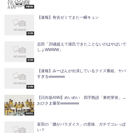
加藤史帆
【速報】有吉ゼミでまた一瞬キュン
未分類
志田「20歳超えて彼氏できたことないのはやばいで
しょWWWW」
未分類
【速報】みーぱんが出演しているクイズ番組、ヤバ
すぎるwwwwww
未分類
【日向坂ANN】めいめい 四字熟語「東村芽依」→
おひさま爆笑wwwwwww
東村芽依
富田の「腰がパラダイス」の意味、ガチでコレっぽ
い？