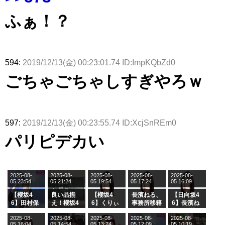
ふぁ！？
594:
2019/12/13(金) 00:23:01.74 ID:ImpKQbZd0
ごちゃごちゃしすぎやろｗ
597:
2019/12/13(金) 00:23:55.74 ID:XcjSnREm0
パリピデカい
2025-08-
2025-08-
2025-08-
2025-08-
2025-08-
05 23:54
05 21:24
05 19:54
05 17:24
05 16:09
【櫻坂4
良い品揃
【櫻坂4
長濱ねる、
【日向坂4
6】田村保
え！櫻坂4
6】くりぃ
事務所移籍
6】長濱ね
乃だけジャ
6 12thシン
むしちゅー
フラーム所
る、種花か
2025-08-
2025-08-
2025-08-
2025-08-
2025-08-
ージを脱い
グル『Mak
の2人を手
属を発表
ら移籍しフ
05 16:04
05 14:54
05 13:24
05 12:09
05 10:19