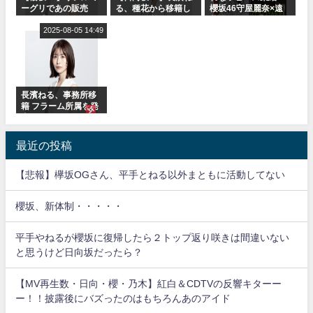
ーグリであの販売
る、種花から移籍し
櫻坂46守屋麗奈×遠
も！『Make or
フラーム所属に。こ
藤理子、8/6「ラヴィ
Break』オフィシャ
2025-08-05 14:49
れで事務所に所属し
ット！」水曜スタジ
ルグッズ解禁
ているのは... おひさ
オ出演決定
まの反応がこちら
長濱ねる、事務所移
籍 フラーム所属を発
表
最近の投稿
【悲報】欅坂OGさん、平手とねる以外まともに活動してない
櫻坂、新体制・・・・・
平手やねるが櫻坂に復帰したら２トップ返り咲きは間違いない
と思うけど日向坂だったら？
【MV再生数・日向・櫻・乃木】紅白＆CDTVの反響キターー
ー！！披露後にバズったのはもちろんあのアイド