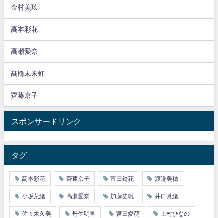
金村美玖
高本彩花
高瀬愛奈
髙橋未来虹
齊藤京子
スポンサードリンク
タグ
高本彩花
齊藤京子
富田鈴花
渡邉美穂
小坂菜緒
高瀬愛奈
加藤史帆
井口眞緒
佐々木久美
丹生明里
宮田愛萌
上村ひなの