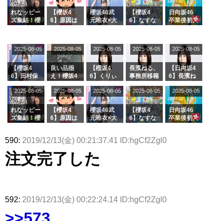
でいた理由
e or Brea
玉に取る大
ラーム所属
k』オフィ
沼晶保【く
に。これで
れなッピー
【櫻坂4
櫻坂46武
【櫻坂4
日向坂46
シャルグッ
りぃむナン
事務所に所
ズ集結！櫻
6】原因は
元唯衣×大
6】なすな
卒業後初共
ズ絶賛販売
タラ】
属している
坂46守屋
これか！？
沼晶保、お
か中西さん
演！佐々木
受付中
のは... おひ
麗奈×遠藤
大園玲、B
風呂場のE
が号泣した
久美さん、
さまの反応
理子、8/6
uddiesを
カップお姉
2曲目っ
師匠オード
2025-08-05
2025-08-05
2025-08-05
2025-08-05
がこちら
2025-08-05
「ラヴィッ
ざわつかせ
さんに恐怖
て...【ラヴ
リー若林さ
ト！」水曜
る...
【くりぃむ
ィット 東
んと再会し
スタジオ出
ナンタラ】
京ドーム公
た結果･･･
【櫻坂4
良い品揃
【櫻坂4
長濱ねる、
【日向坂4
演決定
演】
【激レアさ
6】田村保
え！櫻坂4
6】くりぃ
事務所移籍
6】長濱ね
んを連れて
乃だけジャ
6 12thシン
むしちゅー
フラーム所
る、種花か
2025-08-05
2025-08-05
2025-08-05
2025-08-05
きた。】
2025-08-05
ージを脱い
グル『Mak
の2人を手
属を発表
ら移籍しフ
でいた理由
e or Brea
玉に取る大
ラーム所属
k』オフィ
沼晶保【く
に。これで
れなッピー
【櫻坂4
櫻坂46武
【櫻坂4
日向坂46
シャルグッ
りぃむナン
事務所に所
ズ集結！櫻
6】原因は
元唯衣×大
6】なすな
卒業後初共
ズ絶賛販売
タラ】
属している
坂46守屋
これか！？
沼晶保、お
か中西さん
演！佐々木
受付中
のは... おひ
麗奈×遠藤
大園玲、B
風呂場のE
が号泣した
久美さん、
590:
2019/12/13(金) 00:21:37.41 ID:hgCf2Zgl0
さまの反応
理子、8/6
uddiesを
カップお姉
2曲目っ
師匠オード
がこちら
「ラヴィッ
ざわつかせ
さんに恐怖
て...【ラヴ
リー若林さ
注文完了した
ト！」水曜
る...
【くりぃむ
ィット 東
んと再会し
スタジオ出
ナンタラ】
京ドーム公
た結果･･･
演決定
演】
【激レアさ
んを連れて
きた。】
592:
2019/12/13(金) 00:22:24.14 ID:hgCf2Zgl0
>>573