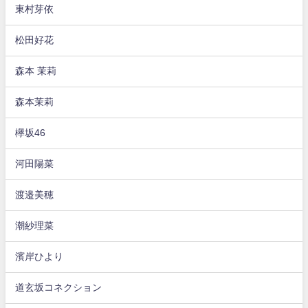
東村芽依
松田好花
森本 茉莉
森本茉莉
欅坂46
河田陽菜
渡邉美穂
潮紗理菜
濱岸ひより
道玄坂コネクション