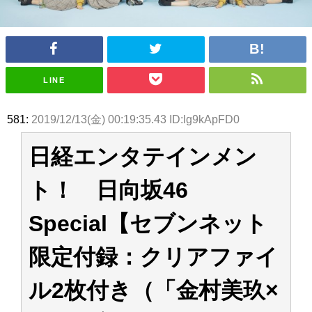
アイドル – ぷぅアンテナ / 2022年3月22日（火）のメディア情報
アイドル – ぷぅアンテナ / 【乃木坂46】井上和の『なぎおはぎ』って こん
ぺいとう×いちごみるく×マヨラー星人 と同じと考えてよろしいですか？
アイドル – ぷぅアンテナ / 【乃木坂46】日村勇紀 gif職人が切り抜いた名シ
ーン.gif
ふぇどみ！ / 【悲報】呪術廻戦、視聴率5.1%
LINE
ふぇどみ！ / 【画像】スポ－ツキャスターお姉さん・ハメまくりだったｗｗ
ｗｗｗｗｗｗｗｗｗｗ
ふぇどみ！ / 【悲報】母「裕福な過程が高学歴になるとか大嘘。教育に金を
581:
2019/12/13(金) 00:19:35.43 ID:lg9kApFD0
かけまくったうちの息子が団地住みの貧乏に学歴で負けた」
Powered by livedoor 相互RSS
日経エンタテインメン
ト！ 日向坂46
Special【セブンネット
限定付録：クリアファイ
ル2枚付き（「金村美玖×