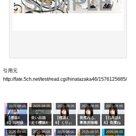
引用元
http://fate.5ch.net/test/read.cgi/hinatazaka46/1576125685/
2025-08-05
2025-08-05
2025-08-05
2025-08-05
2025-08-05
【櫻坂4
良い品揃
【櫻坂4
長濱ねる、
【日向坂4
6】田村保
え！櫻坂4
6】くりぃ
事務所移籍
6】長濱ね
乃だけジャ
6 12thシン
むしちゅー
フラーム所
る、種花か
2025-08-05
2025-08-05
2025-08-05
2025-08-05
2025-08-05
ージを脱い
グル『Mak
の2人を手
属を発表
ら移籍しフ