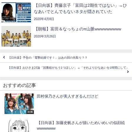
【日向坂】齊藤京子「富田は2期生ではない」→ひ
なあいでとんでもないネタが隠されていた
2020年4月8日
【朗報】富田＆なっちょのπ山脈wwwwwwwww
2020年3月26日
【日向坂】予告の「電撃結婚です！」はあの回の先取り？？
【日向坂】おひさま討論「冠番組がもう1つほしい」→「それよりひなあいを1時間にして」
おすすめの記事
田村保乃さんが美人すぎるんだけど
未分類
【日向坂】加藤史帆さんが描いためいめいの似顔絵
wwwwwww