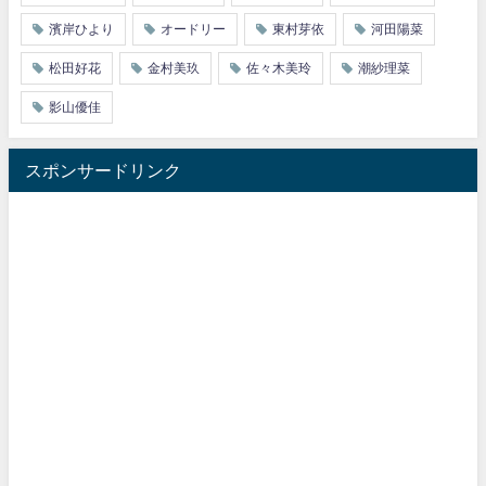
濱岸ひより
オードリー
東村芽依
河田陽菜
松田好花
金村美玖
佐々木美玲
潮紗理菜
影山優佳
スポンサードリンク