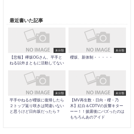
最近書いた記事
未分類
未分類
【悲報】欅坂OGさん、平手と
櫻坂、新体制・・・・・
ねる以外まともに活動してない
未分類
未分類
平手やねるが櫻坂に復帰したら
【MV再生数・日向・櫻・乃
２トップ返り咲きは間違いない
木】紅白＆CDTVの反響キター
と思うけど日向坂だったら？
ーー！！披露後にバズったのは
もちろんあのアイド