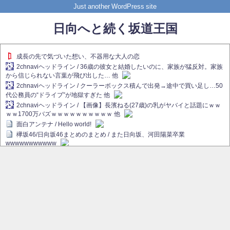
Just another WordPress site
日向へと続く坂道王国
成長の先で気づいた想い、不器用な大人の恋
2chnaviヘッドライン / 36歳の彼女と結婚したいのに、家族が猛反対。家族
から信じられない言葉が飛び出した… 他
2chnaviヘッドライン / クーラーボックス積んで出発→途中で買い足し…50
代公務員の“ドライブ”が地獄すぎた 他
2chnaviヘッドライン / 【画像】長濱ねる(27歳)の乳がヤバイと話題にｗｗ
ｗｗ1700万バズｗｗｗｗｗｗｗｗｗｗ 他
面白アンテナ / Hello world!
欅坂46/日向坂46まとめのまとめ / また日向坂、河田陽菜卒業
wwwwwwwwwww
欅坂あんてな ～欅坂46のニュース・情報・話題をピックアップ / れなぁ
画伯こと櫻坂46守屋麗奈、生放送で新作を発表【ラヴィット！】
欅坂/日向坂46まとめのまとめ / 【櫻坂46】ハリソン守屋「ゆーづのせいで
す」【ラヴィット!】
日向坂46まとめのまとめ / 長濱ねる、事務所移籍 フラーム所属を発表
日向坂46まとめのまとめ / 【日向坂46】河田陽菜卒業後、衝撃の年齢順が
こちら
乃木坂欅坂まとめのまとめ / 【日向坂46】河田陽菜推し、このときに卒業