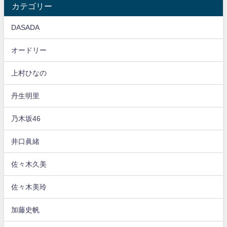
カテゴリー
DASADA
オードリー
上村ひなの
丹生明里
乃木坂46
井口眞緒
佐々木久美
佐々木美玲
加藤史帆