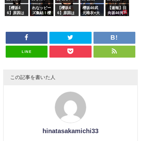
でいた理由
e or Brea
玉に取る大
ラーム所属
k』オフィ
沼晶保【く
に。これで
【櫻坂4
れなッピー
【櫻坂4
櫻坂46武
【速報】日
シャルグッ
りぃむナン
事務所に所
6】原因は
ズ集結！櫻
6】原因は
元唯衣×大
向坂46河
ズ絶賛販売
タラ】
属している
これか！？
坂46守屋
これか！？
沼晶保、お
田陽菜、グ
受付中
のは... おひ
大園玲、B
麗奈×遠藤
大園玲、B
風呂場のE
ループ卒業
さまの反応
uddiesを
理子、8/6
uddiesを
カップお姉
を発表
がこちら
ざわつかせ
「ラヴィッ
ざわつかせ
さんに恐怖
る...
ト！」水曜
る...
【くりぃむ
スタジオ出
ナンタラ】
演決定
LINE
この記事を書いた人
hinatasakamichi33