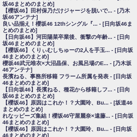
いた理由
坂46まとめのまとめ]
日向坂46まとめのまとめ / 【日向坂46】若林さん「笑えないぐらい師匠だ
【櫻坂46】田村保乃だけジャージを脱いで... - [乃木
から」佐々木久美と卒業後初の共演の様子がこちら！【激レアさん】
坂46アンテナ]
日向坂46まとめのまとめ / 【元日向坂46】情報解禁前で言えない！？丹生
良い品揃え！櫻坂46 12thシングル『... - [日向坂46ま
ちゃん、メンバーと会った模様
とめのまとめ]
乃木坂欅坂まとめのまとめ / 【日向坂46】この月、何かあるのか！？『お
【日向坂46】河田陽菜卒業後、衝撃の年齢... - [日向
願いバッハ！』ミーグリ日程がこちら
欅坂/日向坂46まとめのまとめ / 【櫻坂46】ミーグリで喧嘩！？山下瞳月、
坂46まとめのまとめ]
これはマジギレしてる
【櫻坂46】くりぃむしちゅーの2人を手玉... - [日向坂
乃木坂46アンテナ / 【櫻坂46】ハリソン守屋「ゆーづのせいです」【ラヴ
46まとめのまとめ]
ィット!】
櫻坂46武元唯衣×大沼晶保、お風呂場のE... - [乃木坂
乃木坂あんてな ～乃木坂46・欅坂46・日向坂46のニュース・情報・話題
46アンテナ]
をピックアップ / 良い品揃え！櫻坂46 12thシングル『Make or Break』オフィ
シャルグッズ絶賛販売受付中
長濱ねる、事務所移籍 フラーム所属を発表 - [日向坂
日向坂46まとめのまとめ / 【日向坂46】この月、何かあるのか！？『お願
46まとめのまとめ]
いバッハ！』ミーグリ日程がこちら
【日向坂46】長濱ねる、種花から移籍しフ... - [日向
日向坂46まとめのまとめ / 【元日向坂46】この卒業生、めちゃくちゃテレ
坂46まとめのまとめ]
ビで見かけるな
【櫻坂46】原因はこれか！？大園玲、Bu... - [坂道46
欅坂/日向坂46まとめのまとめ / 【櫻坂46】リアルミーグリであの販売も！
まとめのまとめ]
『Make or Break』オフィシャルグッズ解禁
れなッピーズ集結！櫻坂46守屋麗奈×遠藤... - [日向坂
乃木坂46アンテナ / 【櫻坂46】ミーグリで喧嘩！？山下瞳月、これはマジ
ギレしてる
46まとめのまとめ]
乃木坂あんてな ～乃木坂46・欅坂46・日向坂46のニュース・情報・話題
【櫻坂46】原因はこれか！？大園玲、Bu... - [日向坂
をピックアップ / れなッピーズ集結！櫻坂46守屋麗奈×遠藤理子、8/6「ラヴィ
46まとめのまとめ]
ット！」水曜スタジオ出演決定