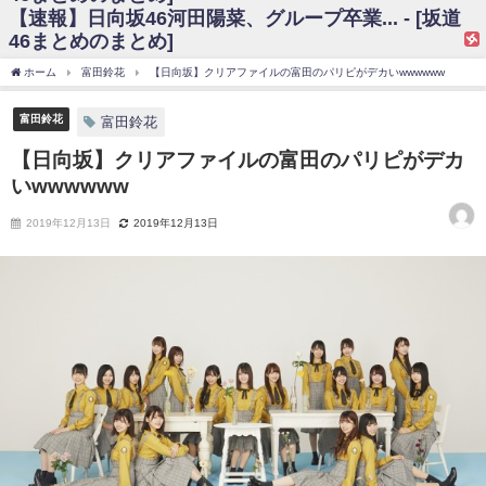
【速報】日向坂46河田陽菜、グループ卒業... - [坂道
日向坂46まとめのまとめ / 【日向坂46】富田鈴花、次の事務所が決まって
46まとめのまとめ]
そう！？
日向坂46まとめのまとめ / 【日向坂46】富田鈴花、次の事務所が決まって
ホーム
富田鈴花
【日向坂】クリアファイルの富田のパリピがデカいwwwwww
そう！？
乃木坂46アンテナ / 【日向坂46】この月、何かあるのか！？『お願いバッ
ハ！』ミーグリ日程がこちら
富田鈴花
富田鈴花
乃木坂あんてな ～乃木坂46・欅坂46・日向坂46のニュース・情報・話題
【日向坂】クリアファイルの富田のパリピがデカ
をピックアップ / 日向坂46卒業後初共演！佐々木久美さん、師匠オードリー若
林さんと再会した結果･･･【激レアさんを連れてきた。】
いwwwwww
欅坂46/日向坂46まとめのまとめ / 『anan』の表紙の櫻坂46さん、多様性
の時代だと話題に
2019年12月13日
2019年12月13日
欅坂46/日向坂46まとめのまとめ / 日向坂46より重大発表！！！！
日向坂46まとめのまとめ / 【朗報】増田三莉音さんの生足
wwwwwwwwwwww
日向坂46まとめのまとめ / 筒井あやめ、アレをチラリ。こういう偶然の方
が官能的だよな？
日向坂46まとめのまとめ / 【日向坂46】富田鈴花1st写真集の先行カット、
これも素晴らしい
日向坂46まとめのまとめ / 【日向坂46】五期生着ぐるみ生写真も！ 富田鈴
花考案グッズ＆生写真5種が公開される
日向坂46まとめのまとめ / これから彼氏と行為する直前の賀喜遥香、やば
い
アイドル – ぷぅアンテナ / 「乃木坂46ののぎおび⊿」北野日奈子が生配
信！【2022.3.22 17:15〜 SHOWROOM】