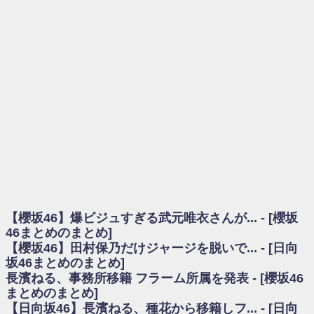
を察していた...
乃木坂46アンテナ / 長濱ねる、事務所移籍 フラーム所属を発表
乃木坂あんてな ～乃木坂46・欅坂46・日向坂46のニュース・情報・話題
をピックアップ / 【櫻坂46】ミーグリで喧嘩！？山下瞳月、これはマジギレし
てる
欅坂あんてな ～欅坂46のニュース・情報・話題をピックアップ / 良い品
揃え！櫻坂46 12thシングル『Make or Break』オフィシャルグッズ絶賛販売受
付中
欅坂/日向坂46まとめのまとめ / 【櫻坂46】原因はこれか！？大園玲、
Buddiesをざわつかせる...
乃木坂46アンテナ / 【櫻坂46】田村保乃だけジャージを脱いでいた理由
乃木坂あんてな ～乃木坂46・欅坂46・日向坂46のニュース・情報・話題
をピックアップ / 【櫻坂46】久々にあのメンバーがラヴィット出演へ！！！
日向坂46まとめのまとめ / 【櫻坂46】田村保乃だけジャージを脱いでいた
理由
【櫻坂46】爆ビジュすぎる武元唯衣さんが... - [櫻坂
日向坂46まとめのまとめ / 【日向坂46】富田鈴花1st写真集、発売記念記者
会見の模様がこちら！
46まとめのまとめ]
乃木坂欅坂まとめのまとめ / 【日向坂46】河田陽菜卒業の影響、ガチでデ
【櫻坂46】田村保乃だけジャージを脱いで... - [日向
カそう...
坂46まとめのまとめ]
欅坂あんてな ～欅坂46のニュース・情報・話題をピックアップ / れなッ
長濱ねる、事務所移籍 フラーム所属を発表 - [櫻坂46
ピーズ集結！櫻坂46守屋麗奈×遠藤理子、8/6「ラヴィット！」水曜スタジオ出
まとめのまとめ]
演決定
【日向坂46】長濱ねる、種花から移籍しフ... - [日向
欅坂/日向坂46まとめのまとめ / 【櫻坂46】田村保乃だけジャージを脱いで