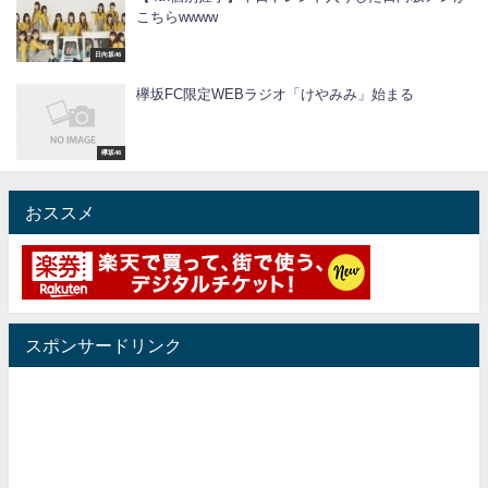
こちらwwww
日向坂46
欅坂FC限定WEBラジオ「けやみみ」始まる
欅坂46
おススメ
スポンサードリンク