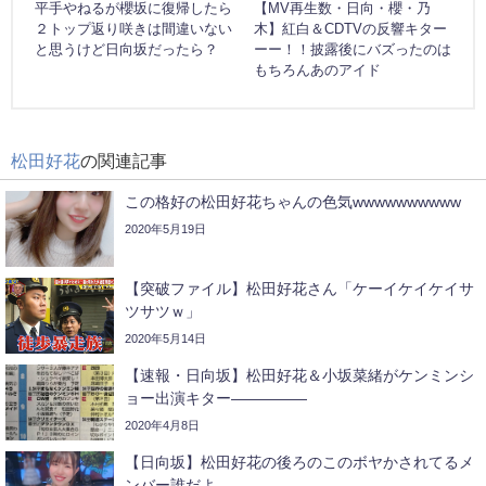
平手やねるが櫻坂に復帰したら
【MV再生数・日向・櫻・乃
２トップ返り咲きは間違いない
木】紅白＆CDTVの反響キター
と思うけど日向坂だったら？
ーー！！披露後にバズったのは
もちろんあのアイド
松田好花
の関連記事
この格好の松田好花ちゃんの色気wwwwwwwwww
2020年5月19日
【突破ファイル】松田好花さん「ケーイケイケイサ
ツサツｗ」
2020年5月14日
【速報・日向坂】松田好花＆小坂菜緒がケンミンシ
ョー出演キター―――――
2020年4月8日
【日向坂】松田好花の後ろのこのボヤかされてるメ
ンバー誰だよ...