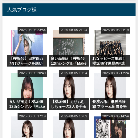
人気ブログ様
2025-08-05 23:54
2025-08-05 21:24
2025-08-05 21:19
【櫻坂46】田村保乃
良い品揃え！櫻坂46
れなッピーズ集結！
だけジャージを脱い
12thシングル『Make
櫻坂46守屋麗奈×遠
でいた理由
or Break』オフィシ
藤理子、8/6「ラヴィ
2025-08-05 20:49
ャルグッズ絶賛販売
2025-08-05 19:54
ット！」水曜スタジ
2025-08-05 17:24
受付中
オ出演決定
良い品揃え！櫻坂46
【櫻坂46】くりぃむ
長濱ねる、事務所移
12thシングル『Make
しちゅーの2人を手玉
籍 フラーム所属を発
or Break』オフィシ
に取る大沼晶保【く
表
ャルグッズ絶賛販売
2025-08-05 17:19
りぃむナンタラ】
2025-08-05 16:09
2025-08-05 14:54
受付中