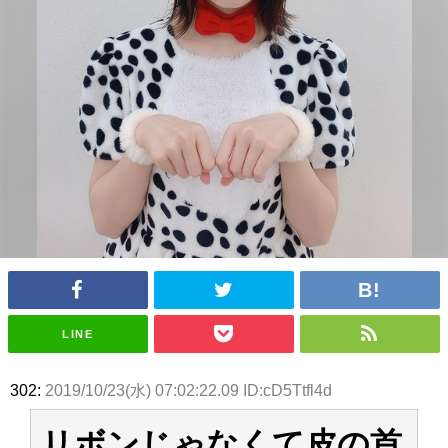
アイドル – ぷぅアンテナ / 2022年3月22日（火）のメディア情報
アイドル – ぷぅアンテナ / 【乃木坂46】井上和の『なぎおはぎ』って こん
ぺいとう×いちごみるく×マヨラー星人 と同じと考えてよろしいですか？
アイドル – ぷぅアンテナ / 【乃木坂46】日村勇紀 gif職人が切り抜いた名シ
ーン.gif
ふぇどみ！ / 【悲報】呪術廻戦、視聴率5.1%
ふぇどみ！ / 【画像】スポ－ツキャスターお姉さん・ハメまくりだったｗｗ
ｗｗｗｗｗｗｗｗｗｗ
ふぇどみ！ / 【悲報】母「裕福な過程が高学歴になるとか大嘘。教育に金を
かけまくったうちの息子が団地住みの貧乏に学歴で負けた」
Powered by livedoor 相互RSS
LINE
302:
2019/10/23(水) 07:02:22.09 ID:cD5Ttfl4d
リボンじゃなくて皮の首