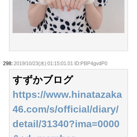
298:
2019/10/23(水) 01:15:01.01 ID:PBP4gvdP0
すずかブログ
https://www.hinatazaka
46.com/s/official/diary/
detail/31340?ima=0000