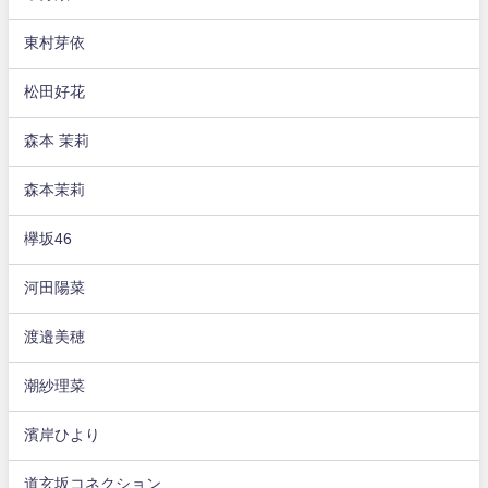
東村芽依
松田好花
森本 茉莉
森本茉莉
欅坂46
河田陽菜
渡邉美穂
潮紗理菜
濱岸ひより
道玄坂コネクション