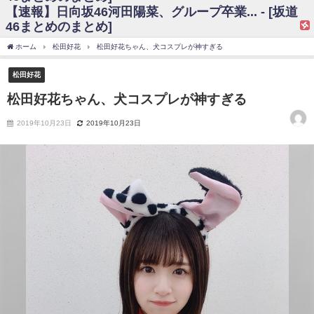
【速報】日向坂46河田陽菜、グループ卒業... - [坂道
日向坂46まとめのまとめ / 【日向坂46】富田鈴花、次の事務所が決まって
46まとめのまとめ]
そう！？
日向坂46まとめのまとめ / 【日向坂46】富田鈴花、次の事務所が決まって
ホーム
松田好花
松田好花ちゃん、犬コスプレが神すぎる
そう！？
乃木坂46アンテナ / 【日向坂46】この月、何かあるのか！？『お願いバッ
松田好花
ハ！』ミーグリ日程がこちら
乃木坂あんてな ～乃木坂46・欅坂46・日向坂46のニュース・情報・話題
松田好花ちゃん、犬コスプレが神すぎる
をピックアップ / 日向坂46卒業後初共演！佐々木久美さん、師匠オードリー若
林さんと再会した結果･･･【激レアさんを連れてきた。】
2019年10月23日
2019年10月23日
欅坂46/日向坂46まとめのまとめ / 『anan』の表紙の櫻坂46さん、多様性
の時代だと話題に
欅坂46/日向坂46まとめのまとめ / 日向坂46より重大発表！！！！
日向坂46まとめのまとめ / 【朗報】増田三莉音さんの生足
wwwwwwwwwwww
日向坂46まとめのまとめ / 筒井あやめ、アレをチラリ。こういう偶然の方
が官能的だよな？
日向坂46まとめのまとめ / 【日向坂46】富田鈴花1st写真集の先行カット、
これも素晴らしい
日向坂46まとめのまとめ / 【日向坂46】五期生着ぐるみ生写真も！ 富田鈴
花考案グッズ＆生写真5種が公開される
日向坂46まとめのまとめ / これから彼氏と行為する直前の賀喜遥香、やば
い
アイドル – ぷぅアンテナ / 「乃木坂46ののぎおび⊿」北野日奈子が生配
信！【2022.3.22 17:15〜 SHOWROOM】