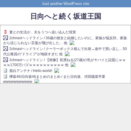
Just another WordPress site
日向へと続く坂道王国
妻との生活が、夫をうつへ追い込んだ現実
2chnaviヘッドライン / 36歳の彼女と結婚したいのに、家族が猛反対。家族
から信じられない言葉が飛び出した… 他
2chnaviヘッドライン / クーラーボックス積んで出発→途中で買い足し…50
代公務員の“ドライブ”が地獄すぎた 他
2chnaviヘッドライン / 【画像】長濱ねる(27歳)の乳がヤバイと話題にｗｗ
ｗｗ1700万バズｗｗｗｗｗｗｗｗｗｗ 他
面白アンテナ / Hello world!
欅坂46/日向坂46まとめのまとめ / また日向坂、河田陽菜卒業
wwwwwwwwwww
欅坂あんてな ～欅坂46のニュース・情報・話題をピックアップ / れなぁ
画伯こと櫻坂46守屋麗奈、生放送で新作を発表【ラヴィット！】
欅坂/日向坂46まとめのまとめ / 【櫻坂46】ハリソン守屋「ゆーづのせいで
す」【ラヴィット!】
日向坂46まとめのまとめ / 長濱ねる、事務所移籍 フラーム所属を発表
日向坂46まとめのまとめ / 【日向坂46】河田陽菜卒業後、衝撃の年齢順が
こちら
乃木坂欅坂まとめのまとめ / 【日向坂46】河田陽菜推し、このときに卒業