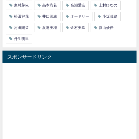
東村芽依
高本彩花
高瀬愛奈
上村ひなの
松田好花
井口眞緒
オードリー
小坂菜緒
河田陽菜
渡邉美穂
金村美玖
影山優佳
丹生明里
スポンサードリンク