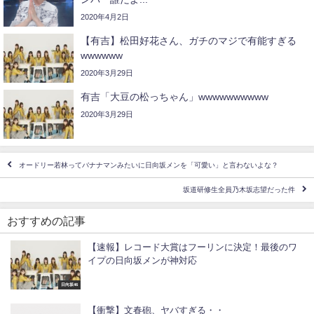
2020年4月2日
【有吉】松田好花さん、ガチのマジで有能すぎる
wwwwww
2020年3月29日
有吉「大豆の松っちゃん」wwwwwwwwww
2020年3月29日
オードリー若林ってバナナマンみたいに日向坂メンを「可愛い」と言わないよな？
坂道研修生全員乃木坂志望だった件
おすすめの記事
【速報】レコード大賞はフーリンに決定！最後のワ
イプの日向坂メンが神対応
日向坂46
【衝撃】文春砲、ヤバすぎる・・