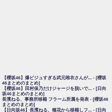
を察していた...
乃木坂46アンテナ / 長濱ねる、事務所移籍 フラーム所属を発表
乃木坂あんてな ～乃木坂46・欅坂46・日向坂46のニュース・情報・話題
をピックアップ / 【櫻坂46】ミーグリで喧嘩！？山下瞳月、これはマジギレし
てる
欅坂あんてな ～欅坂46のニュース・情報・話題をピックアップ / 良い品
揃え！櫻坂46 12thシングル『Make or Break』オフィシャルグッズ絶賛販売受
付中
欅坂/日向坂46まとめのまとめ / 【櫻坂46】原因はこれか！？大園玲、
Buddiesをざわつかせる...
乃木坂46アンテナ / 【櫻坂46】田村保乃だけジャージを脱いでいた理由
乃木坂あんてな ～乃木坂46・欅坂46・日向坂46のニュース・情報・話題
をピックアップ / 【櫻坂46】久々にあのメンバーがラヴィット出演へ！！！
日向坂46まとめのまとめ / 【櫻坂46】田村保乃だけジャージを脱いでいた
理由
【櫻坂46】爆ビジュすぎる武元唯衣さんが... - [櫻坂
日向坂46まとめのまとめ / 【日向坂46】富田鈴花1st写真集、発売記念記者
会見の模様がこちら！
46まとめのまとめ]
乃木坂欅坂まとめのまとめ / 【日向坂46】河田陽菜卒業の影響、ガチでデ
【櫻坂46】田村保乃だけジャージを脱いで... - [日向
カそう...
坂46まとめのまとめ]
欅坂あんてな ～欅坂46のニュース・情報・話題をピックアップ / れなッ
長濱ねる、事務所移籍 フラーム所属を発表 - [櫻坂46
ピーズ集結！櫻坂46守屋麗奈×遠藤理子、8/6「ラヴィット！」水曜スタジオ出
まとめのまとめ]
演決定
【日向坂46】長濱ねる、種花から移籍しフ... - [日向
欅坂/日向坂46まとめのまとめ / 【櫻坂46】田村保乃だけジャージを脱いで