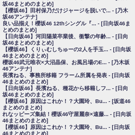
いた理由
坂46まとめのまとめ]
日向坂46まとめのまとめ / 【日向坂46】若林さん「笑えないぐらい師匠だ
【櫻坂46】田村保乃だけジャージを脱いで... - [乃木
から」佐々木久美と卒業後初の共演の様子がこちら！【激レアさん】
坂46アンテナ]
日向坂46まとめのまとめ / 【元日向坂46】情報解禁前で言えない！？丹生
良い品揃え！櫻坂46 12thシングル『... - [日向坂46ま
ちゃん、メンバーと会った模様
とめのまとめ]
乃木坂欅坂まとめのまとめ / 【日向坂46】この月、何かあるのか！？『お
【日向坂46】河田陽菜卒業後、衝撃の年齢... - [日向
願いバッハ！』ミーグリ日程がこちら
欅坂/日向坂46まとめのまとめ / 【櫻坂46】ミーグリで喧嘩！？山下瞳月、
坂46まとめのまとめ]
これはマジギレしてる
【櫻坂46】くりぃむしちゅーの2人を手玉... - [日向坂
乃木坂46アンテナ / 【櫻坂46】ハリソン守屋「ゆーづのせいです」【ラヴ
46まとめのまとめ]
ィット!】
櫻坂46武元唯衣×大沼晶保、お風呂場のE... - [乃木坂
乃木坂あんてな ～乃木坂46・欅坂46・日向坂46のニュース・情報・話題
46アンテナ]
をピックアップ / 良い品揃え！櫻坂46 12thシングル『Make or Break』オフィ
シャルグッズ絶賛販売受付中
長濱ねる、事務所移籍 フラーム所属を発表 - [日向坂
日向坂46まとめのまとめ / 【日向坂46】この月、何かあるのか！？『お願
46まとめのまとめ]
いバッハ！』ミーグリ日程がこちら
【日向坂46】長濱ねる、種花から移籍しフ... - [日向
日向坂46まとめのまとめ / 【元日向坂46】この卒業生、めちゃくちゃテレ
坂46まとめのまとめ]
ビで見かけるな
【櫻坂46】原因はこれか！？大園玲、Bu... - [坂道46
欅坂/日向坂46まとめのまとめ / 【櫻坂46】リアルミーグリであの販売も！
まとめのまとめ]
『Make or Break』オフィシャルグッズ解禁
れなッピーズ集結！櫻坂46守屋麗奈×遠藤... - [日向坂
乃木坂46アンテナ / 【櫻坂46】ミーグリで喧嘩！？山下瞳月、これはマジ
ギレしてる
46まとめのまとめ]
乃木坂あんてな ～乃木坂46・欅坂46・日向坂46のニュース・情報・話題
【櫻坂46】原因はこれか！？大園玲、Bu... - [日向坂
をピックアップ / れなッピーズ集結！櫻坂46守屋麗奈×遠藤理子、8/6「ラヴィ
46まとめのまとめ]
ット！」水曜スタジオ出演決定