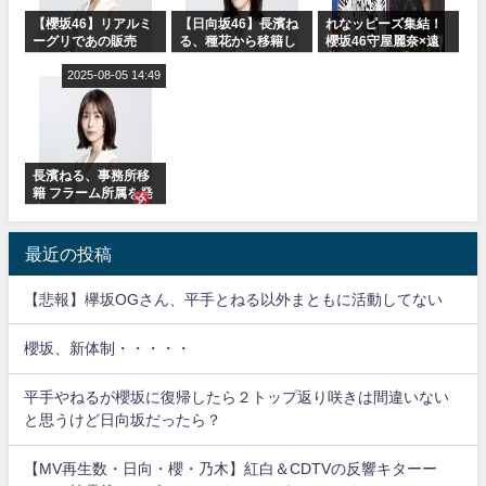
【櫻坂46】リアルミ
【日向坂46】長濱ね
れなッピーズ集結！
ーグリであの販売
る、種花から移籍し
櫻坂46守屋麗奈×遠
も！『Make or
フラーム所属に。こ
藤理子、8/6「ラヴィ
Break』オフィシャ
2025-08-05 14:49
れで事務所に所属し
ット！」水曜スタジ
ルグッズ解禁
ているのは... おひさ
オ出演決定
まの反応がこちら
長濱ねる、事務所移
籍 フラーム所属を発
表
最近の投稿
【悲報】欅坂OGさん、平手とねる以外まともに活動してない
櫻坂、新体制・・・・・
平手やねるが櫻坂に復帰したら２トップ返り咲きは間違いない
と思うけど日向坂だったら？
【MV再生数・日向・櫻・乃木】紅白＆CDTVの反響キターー