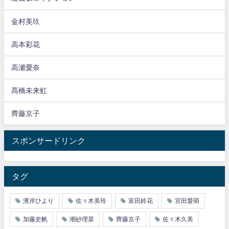
金村美玖
高本彩花
高瀬愛奈
髙橋未来虹
齊藤京子
スポンサードリンク
タグ
濱岸ひより
佐々木美玲
富田鈴花
宮田愛萌
加藤史帆
潮紗理菜
齊藤京子
佐々木久美