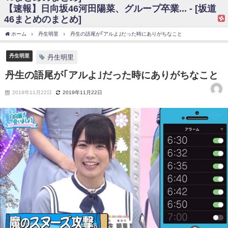
【速報】日向坂46河田陽菜、グループ卒業... - [坂道
日向坂46まとめのまとめ / 【日向坂46】富田鈴花、次の事務所が決まって
46まとめのまとめ]
そう！？
日向坂46まとめのまとめ / 【日向坂46】富田鈴花、次の事務所が決まって
ホーム
丹生明里
丹生の語尾が｢アルよ｣だった時にありがちなこと
そう！？
乃木坂46アンテナ / 【日向坂46】この月、何かあるのか！？『お願いバッ
ハ！』ミーグリ日程がこちら
丹生明里
丹生明里
乃木坂あんてな ～乃木坂46・欅坂46・日向坂46のニュース・情報・話題
丹生の語尾が｢アルよ｣だった時にありがちなこと
をピックアップ / 日向坂46卒業後初共演！佐々木久美さん、師匠オードリー若
林さんと再会した結果･･･【激レアさんを連れてきた。】
欅坂46/日向坂46まとめのまとめ / 『anan』の表紙の櫻坂46さん、多様性
2019年11月22日
2019年11月22日
の時代だと話題に
欅坂46/日向坂46まとめのまとめ / 日向坂46より重大発表！！！！
日向坂46まとめのまとめ / 【朗報】増田三莉音さんの生足
wwwwwwwwwwww
日向坂46まとめのまとめ / 筒井あやめ、アレをチラリ。こういう偶然の方
が官能的だよな？
日向坂46まとめのまとめ / 【日向坂46】富田鈴花1st写真集の先行カット、
これも素晴らしい
日向坂46まとめのまとめ / 【日向坂46】五期生着ぐるみ生写真も！ 富田鈴
花考案グッズ＆生写真5種が公開される
日向坂46まとめのまとめ / これから彼氏と行為する直前の賀喜遥香、やば
い
アイドル – ぷぅアンテナ / 「乃木坂46ののぎおび⊿」北野日奈子が生配
信！【2022.3.22 17:15〜 SHOWROOM】