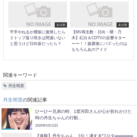
未分類
未分類
平手やねるが櫻坂に復帰したら
【MV再生数・日向・櫻・乃
２トップ返り咲きは間違いない
木】紅白＆CDTVの反響キター
と思うけど日向坂だったら？
ーー！！披露後にバズったのは
もちろんあのアイド
関連キーワード
丹生明里
丹生明里
の関連記事
ひーひー兄弟の時、1度河田さんが心が折れかけた
時の丹生ちゃんの行動...
2020年5月12日
【速報】丹生ちゃん、1位！凄すぎワロタwwwwww