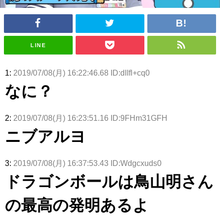
アイドル – ぷぅアンテナ / 2022年3月22日（火）のメディア情報
アイドル – ぷぅアンテナ / 【乃木坂46】井上和の『なぎおはぎ』って こん
ぺいとう×いちごみるく×マヨラー星人 と同じと考えてよろしいですか？
アイドル – ぷぅアンテナ / 【乃木坂46】日村勇紀 gif職人が切り抜いた名シ
ーン.gif
LINE
ふぇどみ！ / 【悲報】呪術廻戦、視聴率5.1%
ふぇどみ！ / 【画像】スポ－ツキャスターお姉さん・ハメまくりだったｗｗ
1:
2019/07/08(月) 16:22:46.68 ID:dIIfl+cq0
ｗｗｗｗｗｗｗｗｗｗ
ふぇどみ！ / 【悲報】母「裕福な過程が高学歴になるとか大嘘。教育に金を
なに？
かけまくったうちの息子が団地住みの貧乏に学歴で負けた」
Powered by livedoor 相互RSS
2:
2019/07/08(月) 16:23:51.16 ID:9FHm31GFH
ニブアルヨ
3:
2019/07/08(月) 16:37:53.43 ID:Wdgcxuds0
ドラゴンボールは鳥山明さん
の最高の発明あるよ