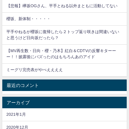
【悲報】欅坂OGさん、平手とねる以外まともに活動してない
櫻坂、新体制・・・・・
平手やねるが櫻坂に復帰したら２トップ返り咲きは間違いない
と思うけど日向坂だったら？
【MV再生数・日向・櫻・乃木】紅白＆CDTVの反響キターー
ー！！披露後にバズったのはもちろんあのアイド
ミーグリ完売表がやべええええ
最近のコメント
アーカイブ
2021年1月
2020年12月