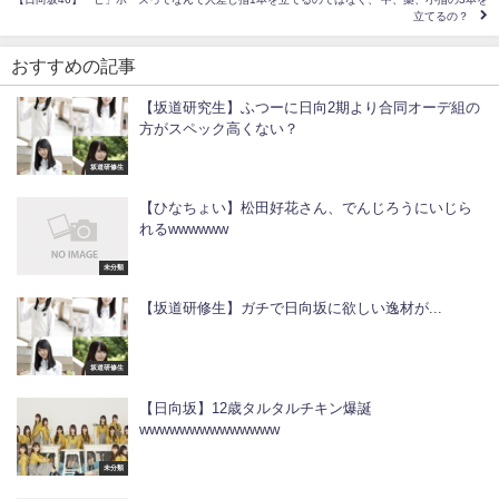
立てるの？
おすすめの記事
【坂道研究生】ふつーに日向2期より合同オーデ組の
方がスペック高くない？
坂道研修生
【ひなちょい】松田好花さん、でんじろうにいじら
れるwwwwww
未分類
【坂道研修生】ガチで日向坂に欲しい逸材が...
坂道研修生
【日向坂】12歳タルタルチキン爆誕
wwwwwwwwwwwwww
未分類