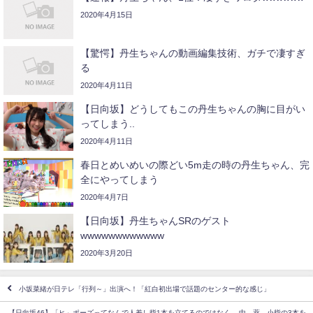
2020年4月15日
【驚愕】丹生ちゃんの動画編集技術、ガチで凄すぎ
る
2020年4月11日
【日向坂】どうしてもこの丹生ちゃんの胸に目がい
ってしまう..
2020年4月11日
春日とめいめいの際どい5m走の時の丹生ちゃん、完
全にやってしまう
2020年4月7日
【日向坂】丹生ちゃんSRのゲスト
wwwwwwwwwwww
2020年3月20日
小坂菜緒が日テレ「行列～」出演へ！「紅白初出場で話題のセンター的な感じ」
【日向坂46】「ヒ」ポーズってなんで人差し指1本を立てるのではなく、 中、薬、小指の3本を