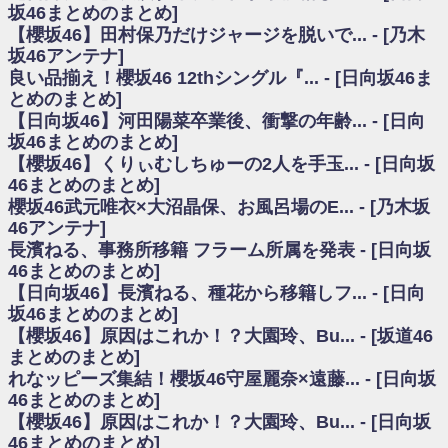
いた理由
坂46まとめのまとめ]
日向坂46まとめのまとめ / 【日向坂46】若林さん「笑えないぐらい師匠だ
【櫻坂46】田村保乃だけジャージを脱いで... - [乃木
から」佐々木久美と卒業後初の共演の様子がこちら！【激レアさん】
坂46アンテナ]
日向坂46まとめのまとめ / 【元日向坂46】情報解禁前で言えない！？丹生
良い品揃え！櫻坂46 12thシングル『... - [日向坂46ま
ちゃん、メンバーと会った模様
とめのまとめ]
乃木坂欅坂まとめのまとめ / 【日向坂46】この月、何かあるのか！？『お
【日向坂46】河田陽菜卒業後、衝撃の年齢... - [日向
願いバッハ！』ミーグリ日程がこちら
欅坂/日向坂46まとめのまとめ / 【櫻坂46】ミーグリで喧嘩！？山下瞳月、
坂46まとめのまとめ]
これはマジギレしてる
【櫻坂46】くりぃむしちゅーの2人を手玉... - [日向坂
乃木坂46アンテナ / 【櫻坂46】ハリソン守屋「ゆーづのせいです」【ラヴ
46まとめのまとめ]
ィット!】
櫻坂46武元唯衣×大沼晶保、お風呂場のE... - [乃木坂
乃木坂あんてな ～乃木坂46・欅坂46・日向坂46のニュース・情報・話題
46アンテナ]
をピックアップ / 良い品揃え！櫻坂46 12thシングル『Make or Break』オフィ
シャルグッズ絶賛販売受付中
長濱ねる、事務所移籍 フラーム所属を発表 - [日向坂
日向坂46まとめのまとめ / 【日向坂46】この月、何かあるのか！？『お願
46まとめのまとめ]
いバッハ！』ミーグリ日程がこちら
【日向坂46】長濱ねる、種花から移籍しフ... - [日向
日向坂46まとめのまとめ / 【元日向坂46】この卒業生、めちゃくちゃテレ
坂46まとめのまとめ]
ビで見かけるな
【櫻坂46】原因はこれか！？大園玲、Bu... - [坂道46
欅坂/日向坂46まとめのまとめ / 【櫻坂46】リアルミーグリであの販売も！
まとめのまとめ]
『Make or Break』オフィシャルグッズ解禁
れなッピーズ集結！櫻坂46守屋麗奈×遠藤... - [日向坂
乃木坂46アンテナ / 【櫻坂46】ミーグリで喧嘩！？山下瞳月、これはマジ
ギレしてる
46まとめのまとめ]
乃木坂あんてな ～乃木坂46・欅坂46・日向坂46のニュース・情報・話題
【櫻坂46】原因はこれか！？大園玲、Bu... - [日向坂
をピックアップ / れなッピーズ集結！櫻坂46守屋麗奈×遠藤理子、8/6「ラヴィ
46まとめのまとめ]
ット！」水曜スタジオ出演決定