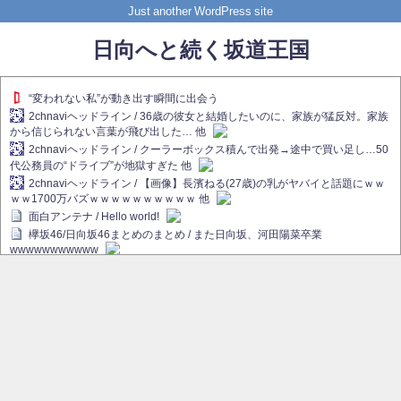
Just another WordPress site
日向へと続く坂道王国
“変われない私”が動き出す瞬間に出会う
2chnaviヘッドライン / 36歳の彼女と結婚したいのに、家族が猛反対。家族
から信じられない言葉が飛び出した… 他
2chnaviヘッドライン / クーラーボックス積んで出発→途中で買い足し…50
代公務員の“ドライブ”が地獄すぎた 他
2chnaviヘッドライン / 【画像】長濱ねる(27歳)の乳がヤバイと話題にｗｗ
ｗｗ1700万バズｗｗｗｗｗｗｗｗｗｗ 他
面白アンテナ / Hello world!
欅坂46/日向坂46まとめのまとめ / また日向坂、河田陽菜卒業
wwwwwwwwwww
欅坂あんてな ～欅坂46のニュース・情報・話題をピックアップ / れなぁ
画伯こと櫻坂46守屋麗奈、生放送で新作を発表【ラヴィット！】
欅坂/日向坂46まとめのまとめ / 【櫻坂46】ハリソン守屋「ゆーづのせいで
す」【ラヴィット!】
日向坂46まとめのまとめ / 長濱ねる、事務所移籍 フラーム所属を発表
日向坂46まとめのまとめ / 【日向坂46】河田陽菜卒業後、衝撃の年齢順が
こちら
乃木坂欅坂まとめのまとめ / 【日向坂46】河田陽菜推し、このときに卒業