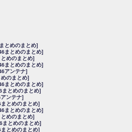
由
会見の模様がこちら！
...
ーズ集結！櫻坂46守屋麗奈×遠藤理子、8/6「ラヴィット！」水曜スタジオ出演決定
た理由
だから」佐々木久美と卒業後初の共演の様子がこちら！【激レアさん】
ちゃん、メンバーと会った模様
6まとめのまとめ]
願いバッハ！』ミーグリ日程がこちら
坂46まとめのまとめ]
これはマジギレしてる
まとめのまとめ]
ト!】
坂46まとめのまとめ]
アップ / 良い品揃え！櫻坂46 12thシングル『Make or Break』オフィシャ
いバッハ！』ミーグリ日程がこちら
46アンテナ]
で見かけるな
まとめのまとめ]
ke or Break』オフィシャルグッズ解禁
坂46まとめのまとめ]
レしてる
46まとめのまとめ]
ピックアップ / れなッピーズ集結！櫻坂46守屋麗奈×遠藤理子、8/6「ラヴィット
6アンテナ]
う！？
6まとめのまとめ]
う！？
坂46まとめのまとめ]
ハ！』ミーグリ日程がこちら
6まとめのまとめ]
ピックアップ / 日向坂46卒業後初共演！佐々木久美さん、師匠オードリー若林さん
46まとめのまとめ]
の時代だと話題に
46まとめのまとめ]