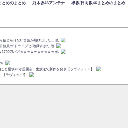
まとめのまとめ
乃木坂46アンテナ
欅坂/日向坂46まとめのまとめ
族から信じられない言葉が飛び出した… 他
代公務員の“ドライブ”が地獄すぎた 他
ｗｗ1700万バズｗｗｗｗｗｗｗｗｗｗ 他
ww
画伯こと櫻坂46守屋麗奈、生放送で新作を発表【ラヴィット！】
」【ラヴィット!】
ちら
ていた...
ピックアップ / 【櫻坂46】ミーグリで喧嘩！？山下瞳月、これはマジギレしてる
46 12thシングル『Make or Break』オフィシャルグッズ絶賛販売受付中
sをざわつかせる...
ピックアップ / 【櫻坂46】久々にあのメンバーがラヴィット出演へ！！！