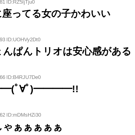
81 ID:RZ5IjTju0
に座ってる女の子かわいい
.93 ID:UOHVy2Dt0
ょんぱんトリオは安心感がある
2.66 ID:B4RJU7De0
(ﾟ∀ﾟ)━━━━!!
5.62 ID:mDMsHZi30
しゃぁぁぁぁぁ