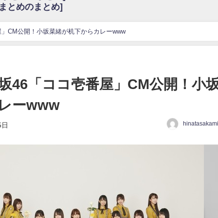
6まとめのまとめ]
w
官能的だよな？
これも素晴らしい
屋」CM公開！小坂菜緒が机下からカレーwww
花考案グッズ＆生写真5種が公開される
3.22 17:15〜 SHOWROOM】
んぺいとう×いちごみるく×マヨラー星人 と同じと考えてよろしいですか？
坂46「ココ壱番屋」CM公開！小
gif
レーwww
ｗｗｗｗｗｗｗｗｗｗ
をかけまくったうちの息子が団地住みの貧乏に学歴で負けた」
hinatasakam
5日