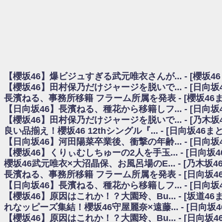
日向坂46まとめのまとめ / 【櫻坂46】田村保乃だけジャージを脱いでいた理
日向坂46まとめのまとめ / 【日向坂46】富田鈴花1st写真集、発売記念記者
乃木坂欅坂まとめのまとめ / 【日向坂46】河田陽菜卒業の影響、ガチでデカそう
欅坂あんてな ～欅坂46のニュース・情報・話題をピックアップ / れなッピ
欅坂/日向坂46まとめのまとめ / 【櫻坂46】田村保乃だけジャージを脱いでい
日向坂46まとめのまとめ / 【日向坂46】若林さん「笑えないぐらい師匠
日向坂46まとめのまとめ / 【元日向坂46】情報解禁前で言えない！？丹生
【櫻坂46】爆ビジュすぎる武元唯衣さんが... - [櫻坂4
乃木坂欅坂まとめのまとめ / 【日向坂46】この月、何かあるのか！？『お
【櫻坂46】田村保乃だけジャージを脱いで... - [日向
欅坂/日向坂46まとめのまとめ / 【櫻坂46】ミーグリで喧嘩！？山下瞳月、
長濱ねる、事務所移籍 フラーム所属を発表 - [櫻坂46
乃木坂46アンテナ / 【櫻坂46】ハリソン守屋「ゆーづのせいです」【ラヴィッ
【日向坂46】長濱ねる、種花から移籍しフ... - [日向
乃木坂あんてな ～乃木坂46・欅坂46・日向坂46のニュース・情報・話題をピック
日向坂46まとめのまとめ / 【日向坂46】この月、何かあるのか！？『お願
【櫻坂46】田村保乃だけジャージを脱いで... - [乃木坂
日向坂46まとめのまとめ / 【元日向坂46】この卒業生、めちゃくちゃテレビ
良い品揃え！櫻坂46 12thシングル『... - [日向坂46
欅坂/日向坂46まとめのまとめ / 【櫻坂46】リアルミーグリであの販売も！『Ma
【日向坂46】河田陽菜卒業後、衝撃の年齢... - [日向
乃木坂46アンテナ / 【櫻坂46】ミーグリで喧嘩！？山下瞳月、これはマジギ
【櫻坂46】くりぃむしちゅーの2人を手玉... - [日向坂
乃木坂あんてな ～乃木坂46・欅坂46・日向坂46のニュース・情報・話題を
櫻坂46武元唯衣×大沼晶保、お風呂場のE... - [乃木坂4
日向坂46まとめのまとめ / 【日向坂46】富田鈴花、次の事務所が決まってそ
長濱ねる、事務所移籍 フラーム所属を発表 - [日向坂4
日向坂46まとめのまとめ / 【日向坂46】富田鈴花、次の事務所が決まってそ
【日向坂46】長濱ねる、種花から移籍しフ... - [日向
乃木坂46アンテナ / 【日向坂46】この月、何かあるのか！？『お願いバッ
【櫻坂46】原因はこれか！？大園玲、Bu... - [坂道4
乃木坂あんてな ～乃木坂46・欅坂46・日向坂46のニュース・情報・話題を
れなッピーズ集結！櫻坂46守屋麗奈×遠藤... - [日向坂
欅坂46/日向坂46まとめのまとめ / 『anan』の表紙の櫻坂46さん、多様性
【櫻坂46】原因はこれか！？大園玲、Bu... - [日向坂
欅坂46/日向坂46まとめのまとめ / 日向坂46より重大発表！！！！