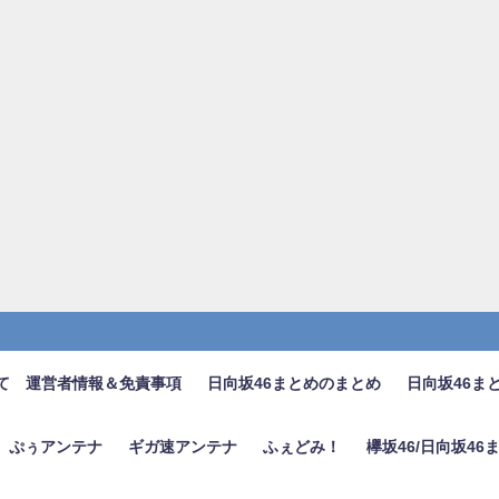
て 運営者情報＆免責事項
日向坂46まとめのまとめ
日向坂46ま
ぷぅアンテナ
ギガ速アンテナ
ふぇどみ！
欅坂46/日向坂4