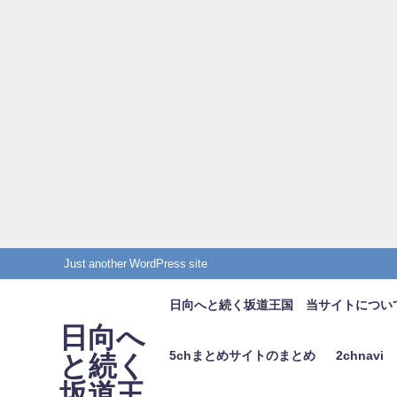
Just another WordPress site
日向へと続く坂道王国 当サイトについ
日向へ
5chまとめサイトのまとめ
2chnavi
と続く
坂道王