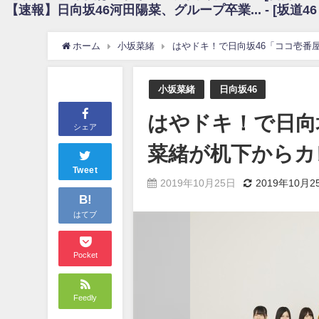
【速報】日向坂46河田陽菜、グループ卒業... - [坂道4
日向坂46まとめのまとめ / 【朗報】増田三莉音さんの生足wwwwwwwwwww
日向坂46まとめのまとめ / 筒井あやめ、アレをチラリ。こういう偶然の方が
日向坂46まとめのまとめ / 【日向坂46】富田鈴花1st写真集の先行カット、
ホーム
小坂菜緒
はやドキ！で日向坂46「ココ壱番
日向坂46まとめのまとめ / 【日向坂46】五期生着ぐるみ生写真も！ 富田鈴
日向坂46まとめのまとめ / これから彼氏と行為する直前の賀喜遥香、やばい
アイドル – ぷぅアンテナ / 「乃木坂46ののぎおび⊿」北野日奈子が生配信！【2022.
小坂菜緒
日向坂46
アイドル – ぷぅアンテナ / 2022年3月22日（火）のメディア情報
アイドル – ぷぅアンテナ / 【乃木坂46】井上和の『なぎおはぎ』って こ
はやドキ！で日向
アイドル – ぷぅアンテナ / 【乃木坂46】日村勇紀 gif職人が切り抜いた名シーン.
シェア
ふぇどみ！ / 【悲報】呪術廻戦、視聴率5.1%
菜緒が机下からカ
ふぇどみ！ / 【画像】スポ－ツキャスターお姉さん・ハメまくりだったｗｗ
ふぇどみ！ / 【悲報】母「裕福な過程が高学歴になるとか大嘘。教育に金
Tweet
2019年10月25日
2019年10月2
Powered by livedoor 相互RSS
B!
はてブ
Pocket
Feedly