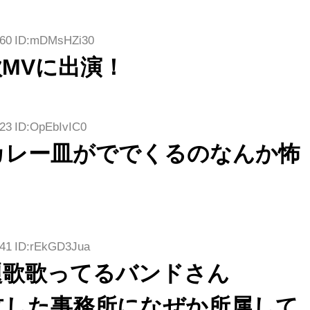
9.60 ID:mDMsHZi30
MVに出演！
.23 ID:OpEbIvIC0
カレー皿がででくるのなんか怖
.41 ID:rEkGD3Jua
題歌歌ってるバンドさん
立した事務所になぜか所属して