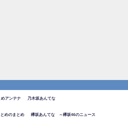
とめアンテナ
乃木坂あんてな
6まとめのまとめ
欅坂あんてな ～欅坂46のニュース