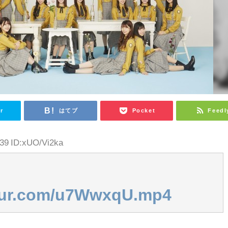
r
はてブ
Pocket
Feedl
.39 ID:xUO/Vi2ka
mgur.com/u7WwxqU.mp4