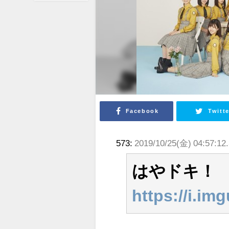
Facebook
Twitte
573:
2019/10/25(金) 04:57:12
はやドキ！
https://i.i