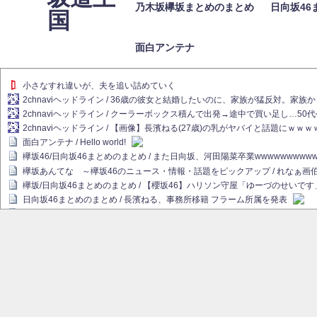
乃木坂欅坂まとめのまとめ
日向坂46
国
面白アンテナ
小さなすれ違いが、夫を追い詰めていく
2chnaviヘッドライン / 36歳の彼女と結婚したいのに、家族が猛反対。家
2chnaviヘッドライン / クーラーボックス積んで出発→途中で買い足し…50
2chnaviヘッドライン / 【画像】長濱ねる(27歳)の乳がヤバイと話題にｗｗ
面白アンテナ / Hello world!
欅坂46/日向坂46まとめのまとめ / また日向坂、河田陽菜卒業wwwwwwwww
欅坂あんてな ～欅坂46のニュース・情報・話題をピックアップ / れなぁ
欅坂/日向坂46まとめのまとめ / 【櫻坂46】ハリソン守屋「ゆーづのせいです
日向坂46まとめのまとめ / 長濱ねる、事務所移籍 フラーム所属を発表
日向坂46まとめのまとめ / 【日向坂46】河田陽菜卒業後、衝撃の年齢順がこ
乃木坂欅坂まとめのまとめ / 【日向坂46】河田陽菜推し、このときに卒業を察し
乃木坂46アンテナ / 長濱ねる、事務所移籍 フラーム所属を発表
乃木坂あんてな ～乃木坂46・欅坂46・日向坂46のニュース・情報・話題を
欅坂あんてな ～欅坂46のニュース・情報・話題をピックアップ / 良い品揃え！櫻坂
欅坂/日向坂46まとめのまとめ / 【櫻坂46】原因はこれか！？大園玲、Buddie
乃木坂46アンテナ / 【櫻坂46】田村保乃だけジャージを脱いでいた理由
乃木坂あんてな ～乃木坂46・欅坂46・日向坂46のニュース・情報・話題を