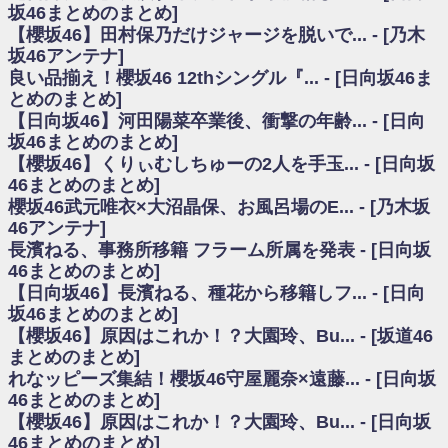
いた理由
坂46まとめのまとめ]
日向坂46まとめのまとめ / 【日向坂46】若林さん「笑えないぐらい師匠だ
【櫻坂46】田村保乃だけジャージを脱いで... - [乃木
から」佐々木久美と卒業後初の共演の様子がこちら！【激レアさん】
坂46アンテナ]
日向坂46まとめのまとめ / 【元日向坂46】情報解禁前で言えない！？丹生
良い品揃え！櫻坂46 12thシングル『... - [日向坂46ま
ちゃん、メンバーと会った模様
とめのまとめ]
乃木坂欅坂まとめのまとめ / 【日向坂46】この月、何かあるのか！？『お
【日向坂46】河田陽菜卒業後、衝撃の年齢... - [日向
願いバッハ！』ミーグリ日程がこちら
欅坂/日向坂46まとめのまとめ / 【櫻坂46】ミーグリで喧嘩！？山下瞳月、
坂46まとめのまとめ]
これはマジギレしてる
【櫻坂46】くりぃむしちゅーの2人を手玉... - [日向坂
乃木坂46アンテナ / 【櫻坂46】ハリソン守屋「ゆーづのせいです」【ラヴ
46まとめのまとめ]
ィット!】
櫻坂46武元唯衣×大沼晶保、お風呂場のE... - [乃木坂
乃木坂あんてな ～乃木坂46・欅坂46・日向坂46のニュース・情報・話題
46アンテナ]
をピックアップ / 良い品揃え！櫻坂46 12thシングル『Make or Break』オフィ
シャルグッズ絶賛販売受付中
長濱ねる、事務所移籍 フラーム所属を発表 - [日向坂
日向坂46まとめのまとめ / 【日向坂46】この月、何かあるのか！？『お願
46まとめのまとめ]
いバッハ！』ミーグリ日程がこちら
【日向坂46】長濱ねる、種花から移籍しフ... - [日向
日向坂46まとめのまとめ / 【元日向坂46】この卒業生、めちゃくちゃテレ
坂46まとめのまとめ]
ビで見かけるな
【櫻坂46】原因はこれか！？大園玲、Bu... - [坂道46
欅坂/日向坂46まとめのまとめ / 【櫻坂46】リアルミーグリであの販売も！
まとめのまとめ]
『Make or Break』オフィシャルグッズ解禁
れなッピーズ集結！櫻坂46守屋麗奈×遠藤... - [日向坂
乃木坂46アンテナ / 【櫻坂46】ミーグリで喧嘩！？山下瞳月、これはマジ
ギレしてる
46まとめのまとめ]
乃木坂あんてな ～乃木坂46・欅坂46・日向坂46のニュース・情報・話題
【櫻坂46】原因はこれか！？大園玲、Bu... - [日向坂
をピックアップ / れなッピーズ集結！櫻坂46守屋麗奈×遠藤理子、8/6「ラヴィ
46まとめのまとめ]
ット！」水曜スタジオ出演決定