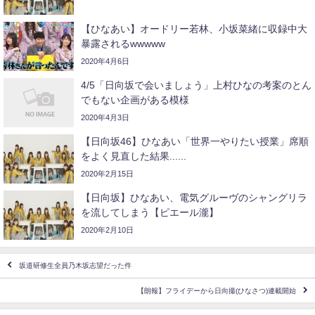
【ひなあい】オードリー若林、小坂菜緒に収録中大
暴露されるwwwww
2020年4月6日
4/5「日向坂で会いましょう」上村ひなの考案のとん
でもない企画がある模様
2020年4月3日
【日向坂46】ひなあい「世界一やりたい授業」席順
をよく見直した結果......
2020年2月15日
【日向坂】ひなあい、電気グルーヴのシャングリラ
を流してしまう【ピエール瀧】
2020年2月10日
坂道研修生全員乃木坂志望だった件
【朗報】フライデーから日向撮(ひなさつ)連載開始