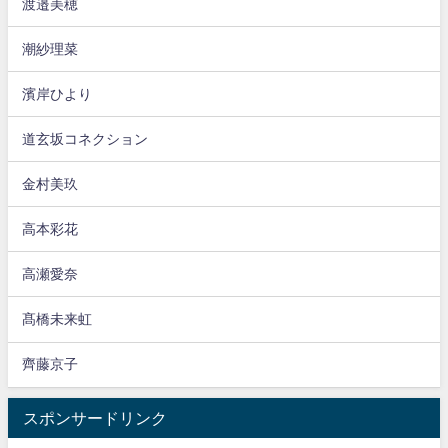
渡邉美穂
潮紗理菜
濱岸ひより
道玄坂コネクション
金村美玖
高本彩花
高瀬愛奈
髙橋未来虹
齊藤京子
スポンサードリンク