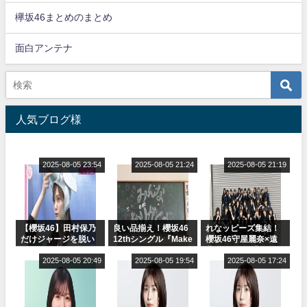
欅坂46まとめのまとめ
面白アンテナ
人気ブログ様
2025-08-05 23:54
2025-08-05 21:24
2025-08-05 21:19
【櫻坂46】田村保乃
良い品揃え！櫻坂46
れなッピーズ集結！
だけジャージを脱い
12thシングル『Make
櫻坂46守屋麗奈×遠
でいた理由
or Break』オフィシ
藤理子、8/6「ラヴィ
2025-08-05 20:49
ャルグッズ絶賛販売
2025-08-05 19:54
ット！」水曜スタジ
2025-08-05 17:24
受付中
オ出演決定