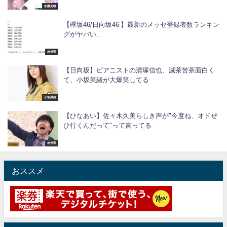
加藤史帆
【欅坂46/日向坂46 】最新のメッセ登録者数ランキン
グがヤバい..
未分類
【日向坂】ピアニストの清塚信也、滅茶苦茶面白く
て、小坂菜緒が大爆笑してる
小坂菜緒
【ひなあい】佐々木久美らしき声が"今度ね、オドぜ
ひ行くんだって"って言ってる
未分類
おススメ