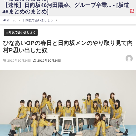
【速報】日向坂46河田陽菜、グループ卒業... - [坂道
日向坂46まとめのまとめ / 【日向坂46】富田鈴花、次の事務所が決まって
46まとめのまとめ]
そう！？
日向坂46まとめのまとめ / 【日向坂46】富田鈴花、次の事務所が決まって
ホーム
日向坂で会いましょう
ひなあいOPの春日と日向坂メンのやり取り見て内村P
そう！？
乃木坂46アンテナ / 【日向坂46】この月、何かあるのか！？『お願いバッ
日向坂で会いましょう
ハ！』ミーグリ日程がこちら
乃木坂あんてな ～乃木坂46・欅坂46・日向坂46のニュース・情報・話題
ひなあいOPの春日と日向坂メンのやり取り見て内
をピックアップ / 日向坂46卒業後初共演！佐々木久美さん、師匠オードリー若
村P思い出した奴
林さんと再会した結果･･･【激レアさんを連れてきた。】
欅坂46/日向坂46まとめのまとめ / 『anan』の表紙の櫻坂46さん、多様性
の時代だと話題に
2019年10月24日
2019年10月24日
欅坂46/日向坂46まとめのまとめ / 日向坂46より重大発表！！！！
日向坂46まとめのまとめ / 【朗報】増田三莉音さんの生足
wwwwwwwwwwww
日向坂46まとめのまとめ / 筒井あやめ、アレをチラリ。こういう偶然の方
が官能的だよな？
日向坂46まとめのまとめ / 【日向坂46】富田鈴花1st写真集の先行カット、
これも素晴らしい
日向坂46まとめのまとめ / 【日向坂46】五期生着ぐるみ生写真も！ 富田鈴
花考案グッズ＆生写真5種が公開される
日向坂46まとめのまとめ / これから彼氏と行為する直前の賀喜遥香、やば
い
アイドル – ぷぅアンテナ / 「乃木坂46ののぎおび⊿」北野日奈子が生配
信！【2022.3.22 17:15〜 SHOWROOM】