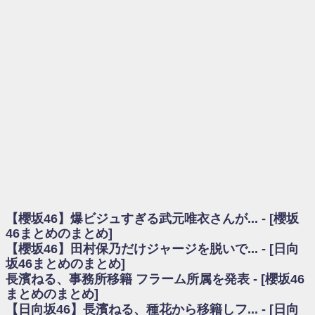
を察していた...
乃木坂46アンテナ / 長濱ねる、事務所移籍 フラーム所属を発表
乃木坂あんてな ～乃木坂46・欅坂46・日向坂46のニュース・情報・話題
をピックアップ / 【櫻坂46】ミーグリで喧嘩！？山下瞳月、これはマジギレし
てる
欅坂あんてな ～欅坂46のニュース・情報・話題をピックアップ / 良い品
揃え！櫻坂46 12thシングル『Make or Break』オフィシャルグッズ絶賛販売受
付中
欅坂/日向坂46まとめのまとめ / 【櫻坂46】原因はこれか！？大園玲、
Buddiesをざわつかせる...
乃木坂46アンテナ / 【櫻坂46】田村保乃だけジャージを脱いでいた理由
乃木坂あんてな ～乃木坂46・欅坂46・日向坂46のニュース・情報・話題
をピックアップ / 【櫻坂46】久々にあのメンバーがラヴィット出演へ！！！
日向坂46まとめのまとめ / 【櫻坂46】田村保乃だけジャージを脱いでいた
理由
【櫻坂46】爆ビジュすぎる武元唯衣さんが... - [櫻坂
日向坂46まとめのまとめ / 【日向坂46】富田鈴花1st写真集、発売記念記者
会見の模様がこちら！
46まとめのまとめ]
乃木坂欅坂まとめのまとめ / 【日向坂46】河田陽菜卒業の影響、ガチでデ
【櫻坂46】田村保乃だけジャージを脱いで... - [日向
カそう...
坂46まとめのまとめ]
欅坂あんてな ～欅坂46のニュース・情報・話題をピックアップ / れなッ
長濱ねる、事務所移籍 フラーム所属を発表 - [櫻坂46
ピーズ集結！櫻坂46守屋麗奈×遠藤理子、8/6「ラヴィット！」水曜スタジオ出
まとめのまとめ]
演決定
【日向坂46】長濱ねる、種花から移籍しフ... - [日向
欅坂/日向坂46まとめのまとめ / 【櫻坂46】田村保乃だけジャージを脱いで