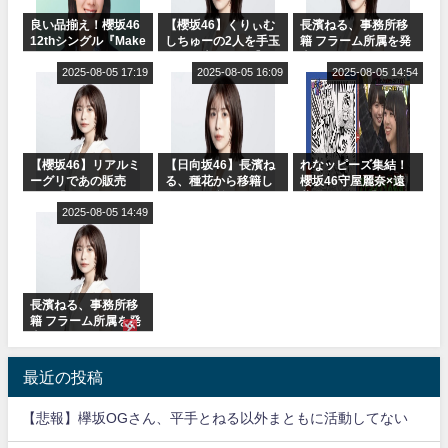
良い品揃え！櫻坂46
【櫻坂46】くりぃむ
長濱ねる、事務所移
12thシングル『Make
しちゅーの2人を手玉
籍 フラーム所属を発
or Break』オフィシ
に取る大沼晶保【く
表
ャルグッズ絶賛販売
2025-08-05 17:19
りぃむナンタラ】
2025-08-05 16:09
2025-08-05 14:54
受付中
【櫻坂46】リアルミ
【日向坂46】長濱ね
れなッピーズ集結！
ーグリであの販売
る、種花から移籍し
櫻坂46守屋麗奈×遠
も！『Make or
フラーム所属に。こ
藤理子、8/6「ラヴィ
Break』オフィシャ
2025-08-05 14:49
れで事務所に所属し
ット！」水曜スタジ
ルグッズ解禁
ているのは... おひさ
オ出演決定
まの反応がこちら
長濱ねる、事務所移
籍 フラーム所属を発
表
最近の投稿
【悲報】欅坂OGさん、平手とねる以外まともに活動してない