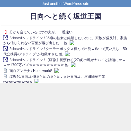
Just another WordPress site
日向へと続く坂道王国
分かり合えているはずの夫が、一番遠い
2chnaviヘッドライン / 36歳の彼女と結婚したいのに、家族が猛反対。家族
から信じられない言葉が飛び出した… 他
2chnaviヘッドライン / クーラーボックス積んで出発→途中で買い足し…50
代公務員の“ドライブ”が地獄すぎた 他
2chnaviヘッドライン / 【画像】長濱ねる(27歳)の乳がヤバイと話題にｗｗ
ｗｗ1700万バズｗｗｗｗｗｗｗｗｗｗ 他
面白アンテナ / Hello world!
欅坂46/日向坂46まとめのまとめ / また日向坂、河田陽菜卒業
wwwwwwwwwww
欅坂あんてな ～欅坂46のニュース・情報・話題をピックアップ / れなぁ
画伯こと櫻坂46守屋麗奈、生放送で新作を発表【ラヴィット！】
欅坂/日向坂46まとめのまとめ / 【櫻坂46】ハリソン守屋「ゆーづのせいで
す」【ラヴィット!】
日向坂46まとめのまとめ / 長濱ねる、事務所移籍 フラーム所属を発表
日向坂46まとめのまとめ / 【日向坂46】河田陽菜卒業後、衝撃の年齢順が
こちら
乃木坂欅坂まとめのまとめ / 【日向坂46】河田陽菜推し、このときに卒業