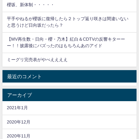
櫻坂、新体制・・・・・
平手やねるが櫻坂に復帰したら２トップ返り咲きは間違いない
と思うけど日向坂だったら？
【MV再生数・日向・櫻・乃木】紅白＆CDTVの反響キターー
ー！！披露後にバズったのはもちろんあのアイド
ミーグリ完売表がやべええええ
最近のコメント
アーカイブ
2021年1月
2020年12月
2020年11月