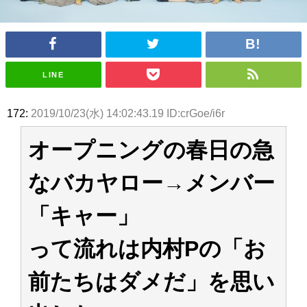
アイドル – ぷぅアンテナ / 2022年3月22日（火）のメディア情報
アイドル – ぷぅアンテナ / 【乃木坂46】井上和の『なぎおはぎ』って こん
ぺいとう×いちごみるく×マヨラー星人 と同じと考えてよろしいですか？
アイドル – ぷぅアンテナ / 【乃木坂46】日村勇紀 gif職人が切り抜いた名シ
ーン.gif
LINE
ふぇどみ！ / 【悲報】呪術廻戦、視聴率5.1%
ふぇどみ！ / 【画像】スポ－ツキャスターお姉さん・ハメまくりだったｗｗ
ｗｗｗｗｗｗｗｗｗｗ
172:
2019/10/23(水) 14:02:43.19 ID:crGoe/i6r
ふぇどみ！ / 【悲報】母「裕福な過程が高学歴になるとか大嘘。教育に金を
かけまくったうちの息子が団地住みの貧乏に学歴で負けた」
オープニングの春日の急
Powered by livedoor 相互RSS
なバカヤロー→メンバー
「キャー」
って流れは内村Pの「お
前たちはダメだ」を思い