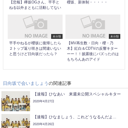
【悲報】欅坂OGさん、平手と
櫻坂、新体制・・・・・
ねる以外まともに活動してない
未分類
未分類
平手やねるが櫻坂に復帰したら
【MV再生数・日向・櫻・乃
２トップ返り咲きは間違いない
木】紅白＆CDTVの反響キター
と思うけど日向坂だったら？
ーー！！披露後にバズったのは
もちろんあのアイド
日向坂で会いましょう
の関連記事
【速報】ひなあい 来週未公開スペシャルキター
2020年4月27日
【速報】ひなましょう、これどうなるんだよ...
2020年4月26日