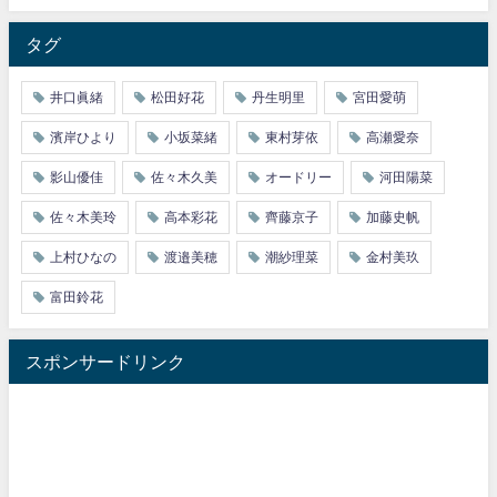
タグ
井口眞緒
松田好花
丹生明里
宮田愛萌
濱岸ひより
小坂菜緒
東村芽依
高瀬愛奈
影山優佳
佐々木久美
オードリー
河田陽菜
佐々木美玲
高本彩花
齊藤京子
加藤史帆
上村ひなの
渡邉美穂
潮紗理菜
金村美玖
富田鈴花
スポンサードリンク