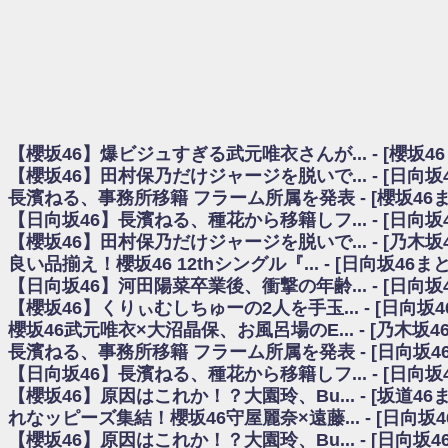
日向坂46まとめのまとめ / 【櫻坂46】田村保乃だけジャージを脱いでいた理
日向坂46まとめのまとめ / 【日向坂46】富田鈴花1st写真集、発売記念記者
乃木坂欅坂まとめのまとめ / 【日向坂46】河田陽菜卒業の影響、ガチでデカそう
欅坂あんてな ～欅坂46のニュース・情報・話題をピックアップ / れなッピ
欅坂/日向坂46まとめのまとめ / 【櫻坂46】田村保乃だけジャージを脱いでい
日向坂46まとめのまとめ / 【日向坂46】若林さん「笑えないぐらい師匠
日向坂46まとめのまとめ / 【元日向坂46】情報解禁前で言えない！？丹生
【櫻坂46】爆ビジュすぎる武元唯衣さんが... - [櫻坂4
乃木坂欅坂まとめのまとめ / 【日向坂46】この月、何かあるのか！？『お
【櫻坂46】田村保乃だけジャージを脱いで... - [日向
欅坂/日向坂46まとめのまとめ / 【櫻坂46】ミーグリで喧嘩！？山下瞳月、
長濱ねる、事務所移籍 フラーム所属を発表 - [櫻坂46
乃木坂46アンテナ / 【櫻坂46】ハリソン守屋「ゆーづのせいです」【ラヴィッ
【日向坂46】長濱ねる、種花から移籍しフ... - [日向
乃木坂あんてな ～乃木坂46・欅坂46・日向坂46のニュース・情報・話題をピック
日向坂46まとめのまとめ / 【日向坂46】この月、何かあるのか！？『お願
【櫻坂46】田村保乃だけジャージを脱いで... - [乃木坂
日向坂46まとめのまとめ / 【元日向坂46】この卒業生、めちゃくちゃテレビ
良い品揃え！櫻坂46 12thシングル『... - [日向坂46
欅坂/日向坂46まとめのまとめ / 【櫻坂46】リアルミーグリであの販売も！『Ma
【日向坂46】河田陽菜卒業後、衝撃の年齢... - [日向
乃木坂46アンテナ / 【櫻坂46】ミーグリで喧嘩！？山下瞳月、これはマジギ
【櫻坂46】くりぃむしちゅーの2人を手玉... - [日向坂
乃木坂あんてな ～乃木坂46・欅坂46・日向坂46のニュース・情報・話題を
櫻坂46武元唯衣×大沼晶保、お風呂場のE... - [乃木坂4
日向坂46まとめのまとめ / 【日向坂46】富田鈴花、次の事務所が決まってそ
長濱ねる、事務所移籍 フラーム所属を発表 - [日向坂4
日向坂46まとめのまとめ / 【日向坂46】富田鈴花、次の事務所が決まってそ
【日向坂46】長濱ねる、種花から移籍しフ... - [日向
乃木坂46アンテナ / 【日向坂46】この月、何かあるのか！？『お願いバッ
【櫻坂46】原因はこれか！？大園玲、Bu... - [坂道4
乃木坂あんてな ～乃木坂46・欅坂46・日向坂46のニュース・情報・話題を
れなッピーズ集結！櫻坂46守屋麗奈×遠藤... - [日向坂
欅坂46/日向坂46まとめのまとめ / 『anan』の表紙の櫻坂46さん、多様性
【櫻坂46】原因はこれか！？大園玲、Bu... - [日向坂
欅坂46/日向坂46まとめのまとめ / 日向坂46より重大発表！！！！