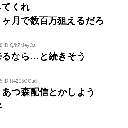
みてくれ
１ヶ月で数百万狙えるだろ
78 ID:Q/bZMeyOa
来るなら…と続きそう
.55 ID:N42S5OOud
とあつ森配信とかしよう
べ