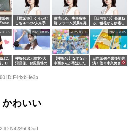
坂46
【櫻坂46】くりぃむ
長濱ねる、事務所移
【日向坂46】長濱ね
『Mak
しちゅーの2人を手
籍 フラーム所属を発
る、種花から移籍し
』オフィ
玉に取る大沼晶保
表
フラーム所属に。こ
5-08-05
2025-08-05
2025-08-05
2025-08-05
絶賛販
【くりぃむナンタ
れで事務所に所属し
ラ】
ているのは... おひさ
まの反応がこちら
因はこ
櫻坂46武元唯衣×大
【櫻坂46】なすなか
日向坂46卒業後初共
玲、B
沼晶保、お風呂場の
中西さんが号泣した
演！佐々木久美さ
わつかせ
Eカップお姉さんに
2曲目って...【ラヴ
ん、師匠オードリー
恐怖【くりぃむナン
ィット 東京ドーム公
若林さんと再会した
.80 ID:F44xbHe2p
タラ】
演】
結果･･･【激レアさ
んを連れてきた。】
、かわいい
.92 ID:N42S5OOud