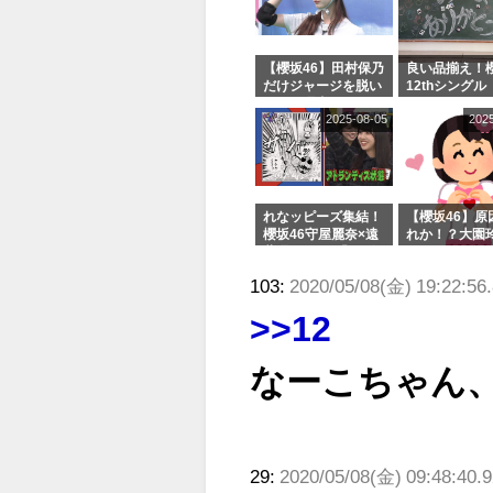
【櫻坂46】田村保乃
良い品揃え！櫻
だけジャージを脱い
12thシングル
でいた理由
e or Break
2025-08-05
202
シャルグッズ
売受付中
れなッピーズ集結！
【櫻坂46】原
櫻坂46守屋麗奈×遠
れか！？大園
藤理子、8/6「ラヴ
uddiesをざ
ィット！」水曜スタ
る...
103:
2020/05/08(金) 19:22:56
ジオ出演決定
>>12
なーこちゃん
29:
2020/05/08(金) 09:48:40