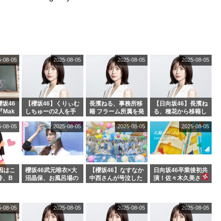
5-08-05
2025-08-05
2025-08-05
2025-08-05
坂46
【櫻坂46】くりぃむ
長濱ねる、事務所移
【日向坂46】長濱ね
『Mak
しちゅーの2人を手
籍 フラーム所属を発
る、種花から移籍し
』オフィ
玉に取る大沼晶保
表
フラーム所属に。こ
5-08-05
2025-08-05
2025-08-05
2025-08-05
絶賛販
【くりぃむナンタ
れで事務所に所属し
ラ】
ているのは... おひさ
まの反応がこちら
因はこ
櫻坂46武元唯衣×大
【櫻坂46】なすなか
日向坂46卒業後初共
玲、B
沼晶保、お風呂場の
中西さんが号泣した
演！佐々木久美さ
わつかせ
Eカップお姉さんに
2曲目って...【ラヴ
ん、師匠オードリー
恐怖【くりぃむナン
ィット 東京ドーム公
若林さんと再会した
タラ】
演】
結果･･･【激レアさ
5-08-05
2025-08-05
2025-08-05
2025-08-05
んを連れてきた。】