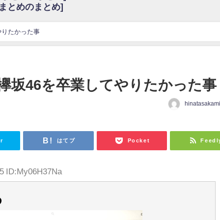
6まとめのまとめ]
w
官能的だよな？
これも素晴らしい
やりたかった事
花考案グッズ＆生写真5種が公開される
3.22 17:15〜 SHOWROOM】
んぺいとう×いちごみるく×マヨラー星人 と同じと考えてよろしいですか？
欅坂46を卒業してやりたかった事
gif
hinatasakam
ｗｗｗｗｗｗｗｗｗｗ
をかけまくったうちの息子が団地住みの貧乏に学歴で負けた」
r
はてブ
Pocket
Feedl
25 ID:My06H37Na
る