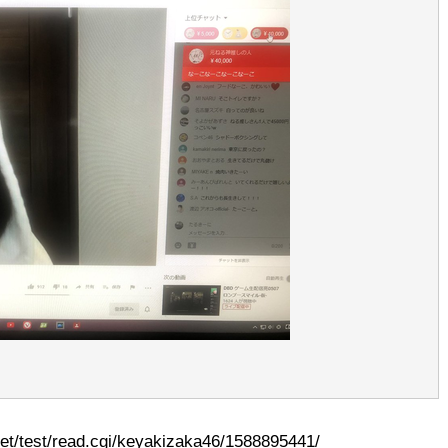
t/test/read.cgi/keyakizaka46/1588895441/