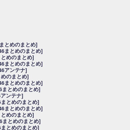
由
会見の模様がこちら！
...
ーズ集結！櫻坂46守屋麗奈×遠藤理子、8/6「ラヴィット！」水曜スタジオ出演決定
た理由
だから」佐々木久美と卒業後初の共演の様子がこちら！【激レアさん】
ちゃん、メンバーと会った模様
6まとめのまとめ]
願いバッハ！』ミーグリ日程がこちら
坂46まとめのまとめ]
これはマジギレしてる
まとめのまとめ]
ト!】
坂46まとめのまとめ]
アップ / 良い品揃え！櫻坂46 12thシングル『Make or Break』オフィシャ
いバッハ！』ミーグリ日程がこちら
46アンテナ]
で見かけるな
まとめのまとめ]
ke or Break』オフィシャルグッズ解禁
坂46まとめのまとめ]
レしてる
46まとめのまとめ]
ピックアップ / れなッピーズ集結！櫻坂46守屋麗奈×遠藤理子、8/6「ラヴィット
6アンテナ]
う！？
6まとめのまとめ]
う！？
坂46まとめのまとめ]
ハ！』ミーグリ日程がこちら
6まとめのまとめ]
ピックアップ / 日向坂46卒業後初共演！佐々木久美さん、師匠オードリー若林さん
46まとめのまとめ]
の時代だと話題に
46まとめのまとめ]