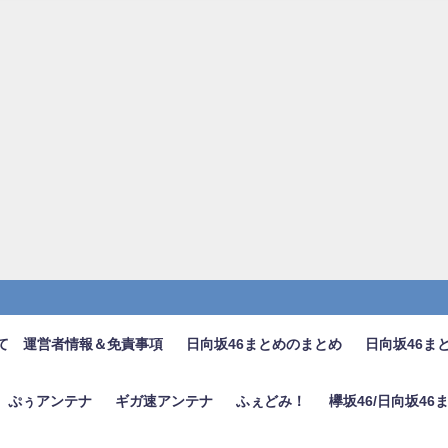
て 運営者情報＆免責事項
日向坂46まとめのまとめ
日向坂46ま
ぷぅアンテナ
ギガ速アンテナ
ふぇどみ！
欅坂46/日向坂4