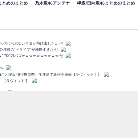
まとめのまとめ
乃木坂46アンテナ
欅坂/日向坂46まとめのまとめ
族から信じられない言葉が飛び出した… 他
代公務員の“ドライブ”が地獄すぎた 他
ｗｗ1700万バズｗｗｗｗｗｗｗｗｗｗ 他
ww
画伯こと櫻坂46守屋麗奈、生放送で新作を発表【ラヴィット！】
」【ラヴィット!】
ちら
ていた...
ピックアップ / 【櫻坂46】ミーグリで喧嘩！？山下瞳月、これはマジギレしてる
46 12thシングル『Make or Break』オフィシャルグッズ絶賛販売受付中
sをざわつかせる...
ピックアップ / 【櫻坂46】久々にあのメンバーがラヴィット出演へ！！！