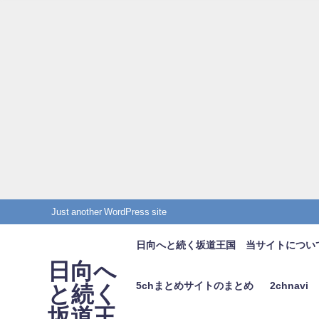
Just another WordPress site
日向へと続く坂道王国 当サイトについ
日向へ
5chまとめサイトのまとめ
2chnavi
と続く
坂道王