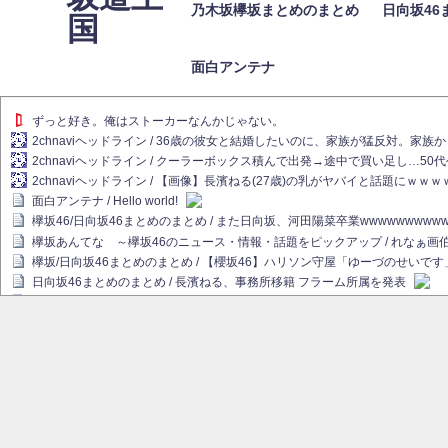
乃木坂欅坂まとめのまとめ
日向坂46
国
面白アンテナ
ずっと好き。俺はストーカーなんかじゃない。
2chnaviヘッドライン / 36歳の彼女と結婚したいのに、家族が猛反対。家
2chnaviヘッドライン / クーラーボックス積んで出発→途中で買い足し…50
2chnaviヘッドライン / 【画像】長濱ねる(27歳)の乳がヤバイと話題にｗｗ
面白アンテナ / Hello world!
欅坂46/日向坂46まとめのまとめ / また日向坂、河田陽菜卒業wwwwwwwww
欅坂あんてな ～欅坂46のニュース・情報・話題をピックアップ / れなぁ
欅坂/日向坂46まとめのまとめ / 【櫻坂46】ハリソン守屋「ゆーづのせいです
日向坂46まとめのまとめ / 長濱ねる、事務所移籍 フラーム所属を発表
日向坂46まとめのまとめ / 【日向坂46】河田陽菜卒業後、衝撃の年齢順がこ
乃木坂欅坂まとめのまとめ / 【日向坂46】河田陽菜推し、このときに卒業を察し
乃木坂46アンテナ / 長濱ねる、事務所移籍 フラーム所属を発表
乃木坂あんてな ～乃木坂46・欅坂46・日向坂46のニュース・情報・話題を
欅坂あんてな ～欅坂46のニュース・情報・話題をピックアップ / 良い品揃え！櫻坂
欅坂/日向坂46まとめのまとめ / 【櫻坂46】原因はこれか！？大園玲、Buddie
乃木坂46アンテナ / 【櫻坂46】田村保乃だけジャージを脱いでいた理由
乃木坂あんてな ～乃木坂46・欅坂46・日向坂46のニュース・情報・話題を