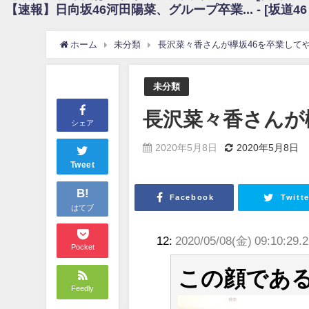
【速報】日向坂46河田陽菜、グループ卒業... - [坂道4
日向坂46まとめのまとめ / 【朗報】増田三莉音さんの生足wwwwwwwwwww
日向坂46まとめのまとめ / 筒井あやめ、アレをチラリ。こういう偶然の方が
日向坂46まとめのまとめ / 【日向坂46】富田鈴花1st写真集の先行カット、
ホーム
未分類
長沢菜々香さんが欅坂46を卒業して
日向坂46まとめのまとめ / 【日向坂46】五期生着ぐるみ生写真も！ 富田鈴
日向坂46まとめのまとめ / これから彼氏と行為する直前の賀喜遥香、やばい
アイドル – ぷぅアンテナ / 「乃木坂46ののぎおび⊿」北野日奈子が生配信！【2022.
未分類
アイドル – ぷぅアンテナ / 2022年3月22日（火）のメディア情報
アイドル – ぷぅアンテナ / 【乃木坂46】井上和の『なぎおはぎ』って こ
長沢菜々香さんが
アイドル – ぷぅアンテナ / 【乃木坂46】日村勇紀 gif職人が切り抜いた名シーン.
シェア
ふぇどみ！ / 【悲報】呪術廻戦、視聴率5.1%
ふぇどみ！ / 【画像】スポ－ツキャスターお姉さん・ハメまくりだったｗｗ
2020年5月8日
2020年5月8日
ふぇどみ！ / 【悲報】母「裕福な過程が高学歴になるとか大嘘。教育に金
Tweet
Powered by livedoor 相互RSS
B!
Facebook
Twitte
はてブ
12:
2020/05/08(金) 09:10:29.
Pocket
この顔であ
Feedly