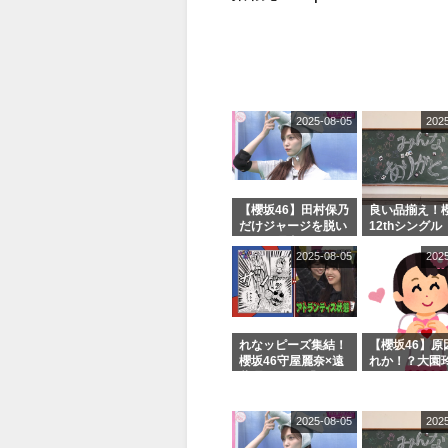
2025-08-05
202
【櫻坂46】田村保乃
良い品揃え！櫻
だけジャージを脱い
12thシングル
でいた理由
e or Break
2025-08-05
202
シャルグッズ
売受付中
れなッピーズ集結！
【櫻坂46】原
櫻坂46守屋麗奈×遠
れか！？大園
藤理子、8/6「ラヴ
uddiesをざ
ィット！」水曜スタ
る...
ジオ出演決定
2025-08-05
202