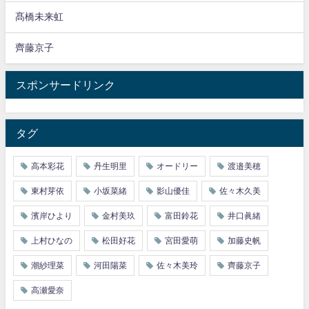
髙橋未来虹
齊藤京子
スポンサードリンク
タグ
高本彩花
丹生明里
オードリー
渡邉美穂
東村芽依
小坂菜緒
影山優佳
佐々木久美
濱岸ひより
金村美玖
富田鈴花
井口眞緒
上村ひなの
松田好花
宮田愛萌
加藤史帆
潮紗理菜
河田陽菜
佐々木美玲
齊藤京子
高瀬愛奈