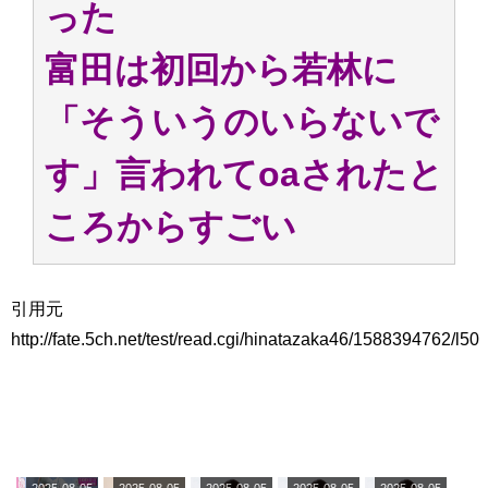
った
アイドル – ぷぅアンテナ / 2022年3月22日（火）のメディア情報
アイドル – ぷぅアンテナ / 【乃木坂46】井上和の『なぎおはぎ』って こん
ぺいとう×いちごみるく×マヨラー星人 と同じと考えてよろしいですか？
富田は初回から若林に
アイドル – ぷぅアンテナ / 【乃木坂46】日村勇紀 gif職人が切り抜いた名シ
ーン.gif
「そういうのいらないで
ふぇどみ！ / 【悲報】呪術廻戦、視聴率5.1%
ふぇどみ！ / 【画像】スポ－ツキャスターお姉さん・ハメまくりだったｗｗ
ｗｗｗｗｗｗｗｗｗｗ
す」言われてoaされたと
ふぇどみ！ / 【悲報】母「裕福な過程が高学歴になるとか大嘘。教育に金を
かけまくったうちの息子が団地住みの貧乏に学歴で負けた」
ころからすごい
Powered by livedoor 相互RSS
引用元
http://fate.5ch.net/test/read.cgi/hinatazaka46/1588394762/l50