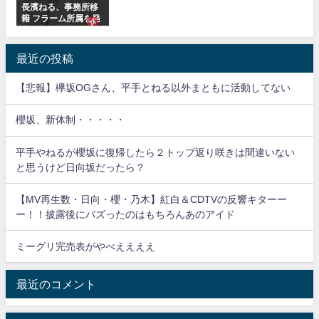
長濱ねる、事務所移
籍 フラーム所属を発
表
最近の投稿
【悲報】欅坂OGさん、平手とねる以外まともに活動してない
櫻坂、新体制・・・・・
平手やねるが櫻坂に復帰したら２トップ返り咲きは間違いない
と思うけど日向坂だったら？
【MV再生数・日向・櫻・乃木】紅白＆CDTVの反響キターー
ー！！披露後にバズったのはもちろんあのアイド
ミーグリ完売表がやべええええ
最近のコメント