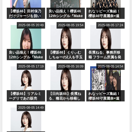
【櫻坂46】田村保乃
良い品揃え！櫻坂46
れなッピーズ集結！
だけジャージを脱い
12thシングル『Make
櫻坂46守屋麗奈×遠
でいた理由
or Break』オフィシ
藤理子、8/6「ラヴィ
2025-08-05 20:49
ャルグッズ絶賛販売
2025-08-05 19:54
ット！」水曜スタジ
2025-08-05 17:24
受付中
オ出演決定
良い品揃え！櫻坂46
【櫻坂46】くりぃむ
長濱ねる、事務所移
12thシングル『Make
しちゅーの2人を手玉
籍 フラーム所属を発
or Break』オフィシ
に取る大沼晶保【く
表
ャルグッズ絶賛販売
2025-08-05 17:19
りぃむナンタラ】
2025-08-05 16:09
2025-08-05 14:54
受付中
【櫻坂46】リアルミ
【日向坂46】長濱ね
れなッピーズ集結！
ーグリであの販売
る、種花から移籍し
櫻坂46守屋麗奈×遠
も！『Make or
フラーム所属に。こ
藤理子、8/6「ラヴィ
Break』オフィシャ
2025-08-05 14:49
れで事務所に所属し
ット！」水曜スタジ
ルグッズ解禁
ているのは... おひさ
オ出演決定
まの反応がこちら