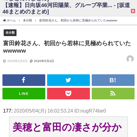
【速報】日向坂46河田陽菜、グループ卒業... - [坂道
日向坂46まとめのまとめ / 【日向坂46】富田鈴花、次の事務所が決まって
46まとめのまとめ]
そう！？
日向坂46まとめのまとめ / 【日向坂46】富田鈴花、次の事務所が決まって
ホーム
未分類
富田鈴花さん、初回から若林に見極められていたwwwww
そう！？
乃木坂46アンテナ / 【日向坂46】この月、何かあるのか！？『お願いバッ
未分類
ハ！』ミーグリ日程がこちら
乃木坂あんてな ～乃木坂46・欅坂46・日向坂46のニュース・情報・話題
富田鈴花さん、初回から若林に見極められていた
をピックアップ / 日向坂46卒業後初共演！佐々木久美さん、師匠オードリー若
wwwww
林さんと再会した結果･･･【激レアさんを連れてきた。】
欅坂46/日向坂46まとめのまとめ / 『anan』の表紙の櫻坂46さん、多様性
の時代だと話題に
2020年5月4日
2020年5月4日
欅坂46/日向坂46まとめのまとめ / 日向坂46より重大発表！！！！
日向坂46まとめのまとめ / 【朗報】増田三莉音さんの生足
wwwwwwwwwwww
日向坂46まとめのまとめ / 筒井あやめ、アレをチラリ。こういう偶然の方
が官能的だよな？
LINE
日向坂46まとめのまとめ / 【日向坂46】富田鈴花1st写真集の先行カット、
これも素晴らしい
日向坂46まとめのまとめ / 【日向坂46】五期生着ぐるみ生写真も！ 富田鈴
177:
2020/05/04(月) 16:02:53.24 ID:nugR74be0
花考案グッズ＆生写真5種が公開される
日向坂46まとめのまとめ / これから彼氏と行為する直前の賀喜遥香、やば
い
美穂と富田の凄さが分か
アイドル – ぷぅアンテナ / 「乃木坂46ののぎおび⊿」北野日奈子が生配
信！【2022.3.22 17:15〜 SHOWROOM】