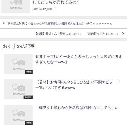
してどっちが売れてるの？
2020年12月31日
瞬き禁止対決でオゼちゃんが守屋軍曹に大健闘できた理由がコチラｗｗｗｗｗｗｗ
【悲報】長沢くん「帰省しました！」 「焼肉行ってきました！」
おすすめの記事
菅井キャプ｢いやーあんときゃちょっと大袈裟に考え
すぎてたなーwww｣
未分類
【若林】お寿司のがな推しひなあい不憫エピソード
一覧がヤバすぎるwwww
金村美玖
【欅ヲタ】頼むから改名後は2期中心にして欲しい
未分類