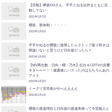
【悲報】欅坂OGさん、平手とねる以外まともに活
動してない
2021年1月7日
櫻坂、新体制・・・・・
2021年1月5日
平手やねるが櫻坂に復帰したら２トップ返り咲きは
間違いないと思うけど日向坂だったら？
2021年1月3日
【MV再生数・日向・櫻・乃木】紅白＆CDTVの反響
キターーー！！披露後にバズったのはもちろんあの
アイド
2021年1月2日
ミーグリ完売表がやべええええ
2021年1月1日
櫻坂の渡邉理佐と日向坂の渡邉美穂って今芸能人と