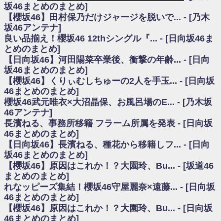
いた理由
坂46まとめのまとめ]
日向坂46まとめのまとめ / 【日向坂46】若林さん「笑えないぐらい師匠だ
【櫻坂46】田村保乃だけジャージを脱いで... - [乃木
から」佐々木久美と卒業後初の共演の様子がこちら！【激レアさん】
坂46アンテナ]
日向坂46まとめのまとめ / 【元日向坂46】情報解禁前で言えない！？丹生
良い品揃え！櫻坂46 12thシングル『... - [日向坂46ま
ちゃん、メンバーと会った模様
とめのまとめ]
乃木坂欅坂まとめのまとめ / 【日向坂46】この月、何かあるのか！？『お
【日向坂46】河田陽菜卒業後、衝撃の年齢... - [日向
願いバッハ！』ミーグリ日程がこちら
欅坂/日向坂46まとめのまとめ / 【櫻坂46】ミーグリで喧嘩！？山下瞳月、
坂46まとめのまとめ]
これはマジギレしてる
【櫻坂46】くりぃむしちゅーの2人を手玉... - [日向坂
乃木坂46アンテナ / 【櫻坂46】ハリソン守屋「ゆーづのせいです」【ラヴ
46まとめのまとめ]
ィット!】
櫻坂46武元唯衣×大沼晶保、お風呂場のE... - [乃木坂
乃木坂あんてな ～乃木坂46・欅坂46・日向坂46のニュース・情報・話題
46アンテナ]
をピックアップ / 良い品揃え！櫻坂46 12thシングル『Make or Break』オフィ
シャルグッズ絶賛販売受付中
長濱ねる、事務所移籍 フラーム所属を発表 - [日向坂
日向坂46まとめのまとめ / 【日向坂46】この月、何かあるのか！？『お願
46まとめのまとめ]
いバッハ！』ミーグリ日程がこちら
【日向坂46】長濱ねる、種花から移籍しフ... - [日向
日向坂46まとめのまとめ / 【元日向坂46】この卒業生、めちゃくちゃテレ
坂46まとめのまとめ]
ビで見かけるな
【櫻坂46】原因はこれか！？大園玲、Bu... - [坂道46
欅坂/日向坂46まとめのまとめ / 【櫻坂46】リアルミーグリであの販売も！
まとめのまとめ]
『Make or Break』オフィシャルグッズ解禁
れなッピーズ集結！櫻坂46守屋麗奈×遠藤... - [日向坂
乃木坂46アンテナ / 【櫻坂46】ミーグリで喧嘩！？山下瞳月、これはマジ
ギレしてる
46まとめのまとめ]
乃木坂あんてな ～乃木坂46・欅坂46・日向坂46のニュース・情報・話題
【櫻坂46】原因はこれか！？大園玲、Bu... - [日向坂
をピックアップ / れなッピーズ集結！櫻坂46守屋麗奈×遠藤理子、8/6「ラヴィ
46まとめのまとめ]
ット！」水曜スタジオ出演決定