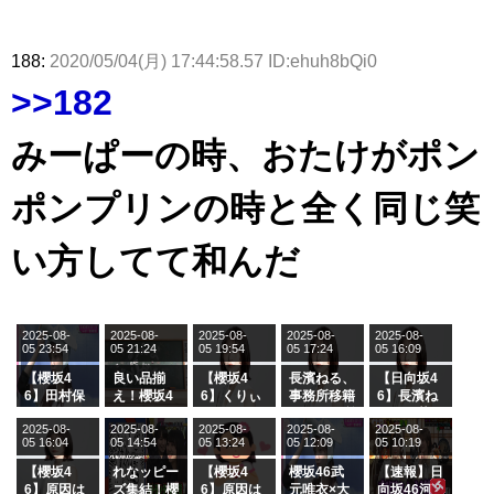
188:
2020/05/04(月) 17:44:58.57 ID:ehuh8bQi0
>>182
みーぱーの時、おたけがポン
ポンプリンの時と全く同じ笑
い方してて和んだ
2025-08-
2025-08-
2025-08-
2025-08-
2025-08-
05 23:54
05 21:24
05 19:54
05 17:24
05 16:09
【櫻坂4
良い品揃
【櫻坂4
長濱ねる、
【日向坂4
6】田村保
え！櫻坂4
6】くりぃ
事務所移籍
6】長濱ね
乃だけジャ
6 12thシン
むしちゅー
フラーム所
る、種花か
2025-08-
2025-08-
2025-08-
2025-08-
2025-08-
ージを脱い
グル『Mak
の2人を手
属を発表
ら移籍しフ
05 16:04
05 14:54
05 13:24
05 12:09
05 10:19
でいた理由
e or Brea
玉に取る大
ラーム所属
k』オフィ
沼晶保【く
に。これで
【櫻坂4
れなッピー
【櫻坂4
櫻坂46武
【速報】日
シャルグッ
りぃむナン
事務所に所
6】原因は
ズ集結！櫻
6】原因は
元唯衣×大
向坂46河