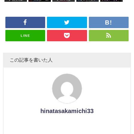
ズ絶賛販売
タラ】
属している
これか！？
坂46守屋
これか！？
沼晶保、お
田陽菜、グ
受付中
のは... おひ
大園玲、B
麗奈×遠藤
大園玲、B
風呂場のE
ループ卒業
さまの反応
uddiesを
理子、8/6
uddiesを
カップお姉
を発表
がこちら
ざわつかせ
「ラヴィッ
ざわつかせ
さんに恐怖
る...
ト！」水曜
る...
【くりぃむ
スタジオ出
ナンタラ】
演決定
LINE
この記事を書いた人
hinatasakamichi33