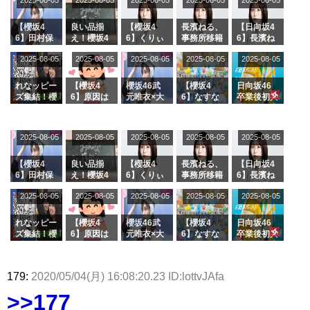
2025-08-05
2025-08-05
2025-08-05
2025-08-05
2025-08-05
【櫻坂4
良い品揃
【櫻坂4
長濱ねる、
【日向坂4
6】田村保
え！櫻坂4
6】くりぃ
事務所移籍
6】長濱ね
乃だけジャ
6 12thシン
むしちゅー
フラーム所
る、種花か
2025-08-05
2025-08-05
2025-08-05
2025-08-05
2025-08-05
ージを脱い
グル『Mak
の2人を手
属を発表
ら移籍しフ
でいた理由
e or Brea
玉に取る大
ラーム所属
k』オフィ
沼晶保【く
に。これで
れなッピー
【櫻坂4
櫻坂46武
【櫻坂4
日向坂46
シャルグッ
りぃむナン
事務所に所
ズ集結！櫻
6】原因は
元唯衣×大
6】なすな
卒業後初共
ズ絶賛販売
タラ】
属している
坂46守屋
これか！？
沼晶保、お
か中西さん
演！佐々木
受付中
のは... おひ
麗奈×遠藤
大園玲、B
風呂場のE
が号泣した
久美さん、
さまの反応
理子、8/6
uddiesを
カップお姉
2曲目っ
師匠オード
2025-08-05
2025-08-05
2025-08-05
2025-08-05
がこちら
2025-08-05
「ラヴィッ
ざわつかせ
さんに恐怖
て...【ラヴ
リー若林さ
ト！」水曜
る...
【くりぃむ
ィット 東
んと再会し
スタジオ出
ナンタラ】
京ドーム公
た結果･･･
【櫻坂4
良い品揃
【櫻坂4
長濱ねる、
【日向坂4
演決定
演】
【激レアさ
6】田村保
え！櫻坂4
6】くりぃ
事務所移籍
6】長濱ね
んを連れて
乃だけジャ
6 12thシン
むしちゅー
フラーム所
る、種花か
2025-08-05
2025-08-05
2025-08-05
2025-08-05
きた。】
2025-08-05
ージを脱い
グル『Mak
の2人を手
属を発表
ら移籍しフ
でいた理由
e or Brea
玉に取る大
ラーム所属
k』オフィ
沼晶保【く
に。これで
れなッピー
【櫻坂4
櫻坂46武
【櫻坂4
日向坂46
シャルグッ
りぃむナン
事務所に所
ズ集結！櫻
6】原因は
元唯衣×大
6】なすな
卒業後初共
ズ絶賛販売
タラ】
属している
坂46守屋
これか！？
沼晶保、お
か中西さん
演！佐々木
受付中
のは... おひ
麗奈×遠藤
大園玲、B
風呂場のE
が号泣した
久美さん、
さまの反応
理子、8/6
uddiesを
カップお姉
2曲目っ
師匠オード
179:
2020/05/04(月) 16:08:20.23 ID:lottvJAfa
がこちら
「ラヴィッ
ざわつかせ
さんに恐怖
て...【ラヴ
リー若林さ
ト！」水曜
る...
【くりぃむ
ィット 東
んと再会し
>>177
スタジオ出
ナンタラ】
京ドーム公
た結果･･･