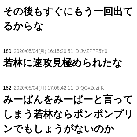
演決定
演】
【激レアさ
んを連れて
その後もすぐにもう一回出て
きた。】
るからな
180:
2020/05/04(月) 16:15:20.51 ID:JVZP7F5Y0
若林に速攻見極められたな
182:
2020/05/04(月) 17:06:42.11 ID:QGv2qziiK
みーぱんをみーぱーと言って
しまう若林ならポンポンプリ
ンでもしょうがないのか