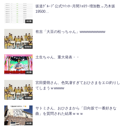
坂道ｸﾞﾙｰﾌﾟ公式ﾂｲｯﾀｰ月間ﾌｫﾛﾜｰ増加数→乃木坂
19500…
未分類
有吉「大豆の松っちゃん」wwwwwwwwww
松田好花
土生ちゃん、重大発表・・
未分類
宮田愛萌さん、色気凄すぎておひさまをエロ釣りし
てしまうｗwwww
宮田愛萌
サトミさん、おひさまから「日向坂で一番好きな
曲」を質問された結果ｗｗｗ
未分類