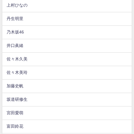
上村ひなの
丹生明里
乃木坂46
井口眞緒
佐々木久美
佐々木美玲
加藤史帆
坂道研修生
宮田愛萌
富田鈴花