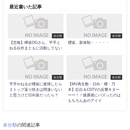
最近書いた記事
未分類
未分類
【悲報】欅坂OGさん、平手と
櫻坂、新体制・・・・・
ねる以外まともに活動してない
未分類
未分類
平手やねるが櫻坂に復帰したら
【MV再生数・日向・櫻・乃
２トップ返り咲きは間違いない
木】紅白＆CDTVの反響キター
と思うけど日向坂だったら？
ーー！！披露後にバズったのは
もちろんあのアイド
未分類
の関連記事