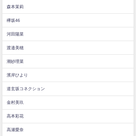
森本茉莉
欅坂46
河田陽菜
渡邉美穂
潮紗理菜
濱岸ひより
道玄坂コネクション
金村美玖
高本彩花
高瀬愛奈