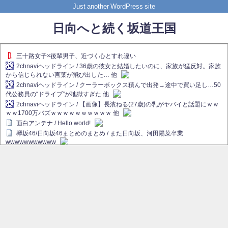
Just another WordPress site
日向へと続く坂道王国
三十路女子×後輩男子、近づく心とすれ違い
2chnaviヘッドライン / 36歳の彼女と結婚したいのに、家族が猛反対。家族
から信じられない言葉が飛び出した… 他
2chnaviヘッドライン / クーラーボックス積んで出発→途中で買い足し…50
代公務員の“ドライブ”が地獄すぎた 他
2chnaviヘッドライン / 【画像】長濱ねる(27歳)の乳がヤバイと話題にｗｗ
ｗｗ1700万バズｗｗｗｗｗｗｗｗｗｗ 他
面白アンテナ / Hello world!
欅坂46/日向坂46まとめのまとめ / また日向坂、河田陽菜卒業
wwwwwwwwwww
欅坂あんてな ～欅坂46のニュース・情報・話題をピックアップ / れなぁ
画伯こと櫻坂46守屋麗奈、生放送で新作を発表【ラヴィット！】
欅坂/日向坂46まとめのまとめ / 【櫻坂46】ハリソン守屋「ゆーづのせいで
す」【ラヴィット!】
日向坂46まとめのまとめ / 長濱ねる、事務所移籍 フラーム所属を発表
日向坂46まとめのまとめ / 【日向坂46】河田陽菜卒業後、衝撃の年齢順が
こちら
乃木坂欅坂まとめのまとめ / 【日向坂46】河田陽菜推し、このときに卒業