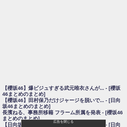
を察していた...
乃木坂46アンテナ / 長濱ねる、事務所移籍 フラーム所属を発表
乃木坂あんてな ～乃木坂46・欅坂46・日向坂46のニュース・情報・話題
をピックアップ / 【櫻坂46】ミーグリで喧嘩！？山下瞳月、これはマジギレし
てる
欅坂あんてな ～欅坂46のニュース・情報・話題をピックアップ / 良い品
揃え！櫻坂46 12thシングル『Make or Break』オフィシャルグッズ絶賛販売受
付中
欅坂/日向坂46まとめのまとめ / 【櫻坂46】原因はこれか！？大園玲、
Buddiesをざわつかせる...
乃木坂46アンテナ / 【櫻坂46】田村保乃だけジャージを脱いでいた理由
乃木坂あんてな ～乃木坂46・欅坂46・日向坂46のニュース・情報・話題
をピックアップ / 【櫻坂46】久々にあのメンバーがラヴィット出演へ！！！
日向坂46まとめのまとめ / 【櫻坂46】田村保乃だけジャージを脱いでいた
理由
【櫻坂46】爆ビジュすぎる武元唯衣さんが... - [櫻坂
日向坂46まとめのまとめ / 【日向坂46】富田鈴花1st写真集、発売記念記者
会見の模様がこちら！
46まとめのまとめ]
乃木坂欅坂まとめのまとめ / 【日向坂46】河田陽菜卒業の影響、ガチでデ
【櫻坂46】田村保乃だけジャージを脱いで... - [日向
カそう...
坂46まとめのまとめ]
欅坂あんてな ～欅坂46のニュース・情報・話題をピックアップ / れなッ
長濱ねる、事務所移籍 フラーム所属を発表 - [櫻坂46
ピーズ集結！櫻坂46守屋麗奈×遠藤理子、8/6「ラヴィット！」水曜スタジオ出
まとめのまとめ]
演決定
広告を閉じる
【日向坂46】長濱ねる、種花から移籍しフ... - [日向
欅坂/日向坂46まとめのまとめ / 【櫻坂46】田村保乃だけジャージを脱いで