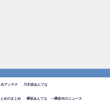
とめアンテナ
乃木坂あんてな
6まとめのまとめ
欅坂あんてな ～欅坂46のニュース