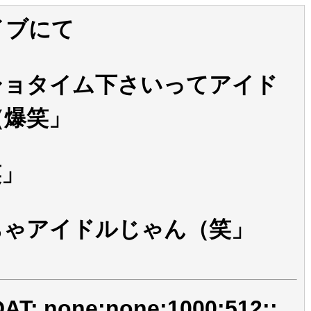
イブにて
ショタイム下さいってアイド
（爆笑」
笑」
ちゃアイドルじゃん（笑」
AT: none:none:1000:512::