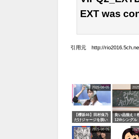
EXT was con
引用元 http://rio2016.5ch.net
2025-08-05
202
【櫻坂46】田村保乃
良い品揃え！櫻
だけジャージを脱い
12thシングル
でいた理由
e or Break
2025-08-05
202
シャルグッズ
売受付中