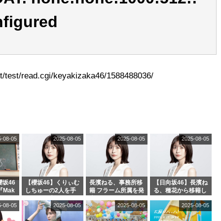
figured
/test/read.cgi/keyakizaka46/1588488036/
5-08-05
2025-08-05
2025-08-05
2025-08-05
坂46
【櫻坂46】くりぃむ
長濱ねる、事務所移
【日向坂46】長濱ね
『Mak
しちゅーの2人を手
籍 フラーム所属を発
る、種花から移籍し
』オフィ
玉に取る大沼晶保
表
フラーム所属に。こ
5-08-05
2025-08-05
2025-08-05
2025-08-05
絶賛販
【くりぃむナンタ
れで事務所に所属し
ラ】
ているのは... おひさ