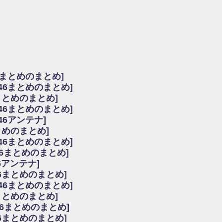
由
会見の模様がこちら！
...
ーズ集結！櫻坂46守屋麗奈×遠藤理子、8/6「ラヴィット！」水曜スタジオ出演決定
た理由
だから」佐々木久美と卒業後初の共演の様子がこちら！【激レアさん】
ちゃん、メンバーと会った模様
6まとめのまとめ]
願いバッハ！』ミーグリ日程がこちら
坂46まとめのまとめ]
これはマジギレしてる
まとめのまとめ]
ト!】
坂46まとめのまとめ]
アップ / 良い品揃え！櫻坂46 12thシングル『Make or Break』オフィシャ
いバッハ！』ミーグリ日程がこちら
46アンテナ]
で見かけるな
まとめのまとめ]
ke or Break』オフィシャルグッズ解禁
坂46まとめのまとめ]
レしてる
46まとめのまとめ]
ピックアップ / れなッピーズ集結！櫻坂46守屋麗奈×遠藤理子、8/6「ラヴィット
6アンテナ]
う！？
6まとめのまとめ]
う！？
坂46まとめのまとめ]
ハ！』ミーグリ日程がこちら
6まとめのまとめ]
ピックアップ / 日向坂46卒業後初共演！佐々木久美さん、師匠オードリー若林さん
46まとめのまとめ]
の時代だと話題に
46まとめのまとめ]