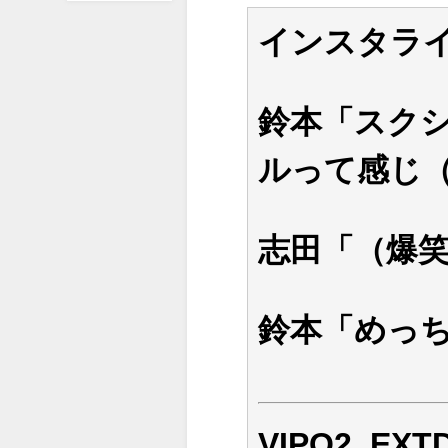
インスタラ
鈴本「スク
ルって感じ
志田「（爆
鈴本「めっ
VIPQ2_EXTD