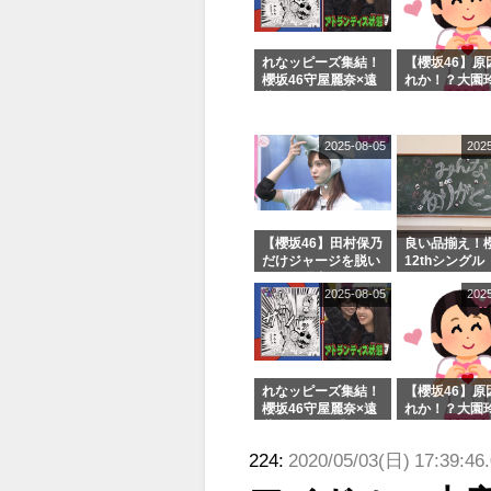
れなッピーズ集結！
【櫻坂46】原
櫻坂46守屋麗奈×遠
れか！？大園
藤理子、8/6「ラヴ
uddiesをざ
ィット！」水曜スタ
る...
ジオ出演決定
2025-08-05
202
【櫻坂46】田村保乃
良い品揃え！櫻
だけジャージを脱い
12thシングル
でいた理由
e or Break
2025-08-05
202
シャルグッズ
売受付中
れなッピーズ集結！
【櫻坂46】原
櫻坂46守屋麗奈×遠
れか！？大園
藤理子、8/6「ラヴ
uddiesをざ
ィット！」水曜スタ
る...
224:
2020/05/03(日) 17:39:46
ジオ出演決定