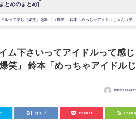
6まとめのまとめ]
w
官能的だよな？
これも素晴らしい
ドルって感じ（爆笑」 志田「（爆笑」 鈴本「めっちゃアイドルじゃん（笑
花考案グッズ＆生写真5種が公開される
3.22 17:15〜 SHOWROOM】
んぺいとう×いちごみるく×マヨラー星人 と同じと考えてよろしいですか？
イム下さいってアイドルって感じ
gif
（爆笑」 鈴本「めっちゃアイドル
ｗｗｗｗｗｗｗｗｗｗ
をかけまくったうちの息子が団地住みの貧乏に学歴で負けた」
hinatasakam
r
はてブ
Pocket
Feedl