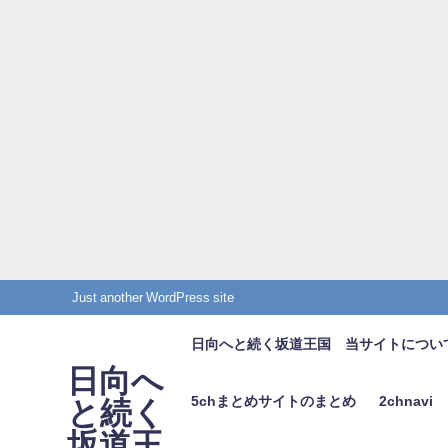
Just another WordPress site
日向へと続く坂道王国 当サイトについ
日向へ
5chまとめサイトのまとめ
2chnavi
と続く
坂道王