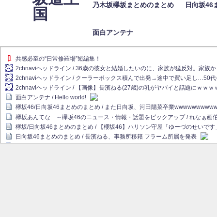
乃木坂欅坂まとめのまとめ
日向坂46
国
面白アンテナ
共感必至の“日常修羅場”短編集！
2chnaviヘッドライン / 36歳の彼女と結婚したいのに、家族が猛反対。家
2chnaviヘッドライン / クーラーボックス積んで出発→途中で買い足し…50
2chnaviヘッドライン / 【画像】長濱ねる(27歳)の乳がヤバイと話題にｗｗ
面白アンテナ / Hello world!
欅坂46/日向坂46まとめのまとめ / また日向坂、河田陽菜卒業wwwwwwwww
欅坂あんてな ～欅坂46のニュース・情報・話題をピックアップ / れなぁ
欅坂/日向坂46まとめのまとめ / 【櫻坂46】ハリソン守屋「ゆーづのせいです
日向坂46まとめのまとめ / 長濱ねる、事務所移籍 フラーム所属を発表
日向坂46まとめのまとめ / 【日向坂46】河田陽菜卒業後、衝撃の年齢順がこ
乃木坂欅坂まとめのまとめ / 【日向坂46】河田陽菜推し、このときに卒業を察し
乃木坂46アンテナ / 長濱ねる、事務所移籍 フラーム所属を発表
乃木坂あんてな ～乃木坂46・欅坂46・日向坂46のニュース・情報・話題を
欅坂あんてな ～欅坂46のニュース・情報・話題をピックアップ / 良い品揃え！櫻坂
欅坂/日向坂46まとめのまとめ / 【櫻坂46】原因はこれか！？大園玲、Buddie
乃木坂46アンテナ / 【櫻坂46】田村保乃だけジャージを脱いでいた理由
乃木坂あんてな ～乃木坂46・欅坂46・日向坂46のニュース・情報・話題を