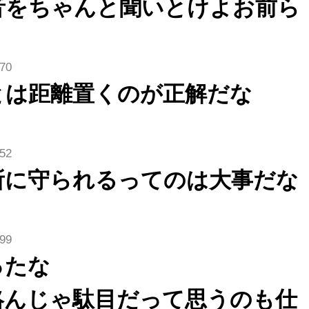
音をちゃんと聞いとけよお前ら
.70
とは距離置くのが正解だな
.52
所に守られるってのは大事だな
.99
ったな
絡んじゃ駄目だって思うのも仕