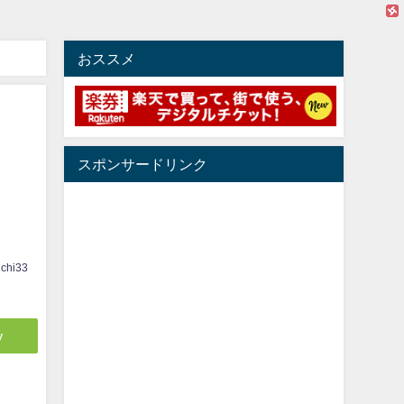
おススメ
」
スポンサードリンク
じ
ichi33
y