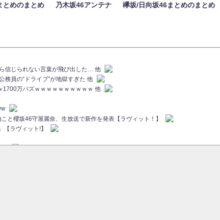
まとめのまとめ
乃木坂46アンテナ
欅坂/日向坂46まとめのまとめ
族から信じられない言葉が飛び出した… 他
代公務員の“ドライブ”が地獄すぎた 他
ｗｗ1700万バズｗｗｗｗｗｗｗｗｗｗ 他
ww
画伯こと櫻坂46守屋麗奈、生放送で新作を発表【ラヴィット！】
」【ラヴィット!】
ちら
ていた...
ピックアップ / 【櫻坂46】ミーグリで喧嘩！？山下瞳月、これはマジギレしてる
46 12thシングル『Make or Break』オフィシャルグッズ絶賛販売受付中
sをざわつかせる...
ピックアップ / 【櫻坂46】久々にあのメンバーがラヴィット出演へ！！！