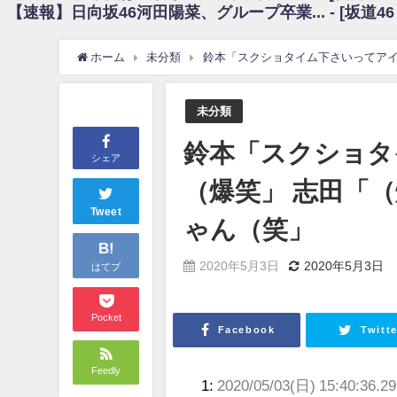
【速報】日向坂46河田陽菜、グループ卒業... - [坂道4
日向坂46まとめのまとめ / 【朗報】増田三莉音さんの生足wwwwwwwwwww
日向坂46まとめのまとめ / 筒井あやめ、アレをチラリ。こういう偶然の方が
日向坂46まとめのまとめ / 【日向坂46】富田鈴花1st写真集の先行カット、
ホーム
未分類
鈴本「スクショタイム下さいってアイ
日向坂46まとめのまとめ / 【日向坂46】五期生着ぐるみ生写真も！ 富田鈴
日向坂46まとめのまとめ / これから彼氏と行為する直前の賀喜遥香、やばい
アイドル – ぷぅアンテナ / 「乃木坂46ののぎおび⊿」北野日奈子が生配信！【2022.
未分類
アイドル – ぷぅアンテナ / 2022年3月22日（火）のメディア情報
アイドル – ぷぅアンテナ / 【乃木坂46】井上和の『なぎおはぎ』って こ
鈴本「スクショタ
アイドル – ぷぅアンテナ / 【乃木坂46】日村勇紀 gif職人が切り抜いた名シーン.
シェア
ふぇどみ！ / 【悲報】呪術廻戦、視聴率5.1%
（爆笑」 志田「
ふぇどみ！ / 【画像】スポ－ツキャスターお姉さん・ハメまくりだったｗｗ
ふぇどみ！ / 【悲報】母「裕福な過程が高学歴になるとか大嘘。教育に金
Tweet
ゃん（笑」
Powered by livedoor 相互RSS
B!
2020年5月3日
2020年5月3日
はてブ
Pocket
Facebook
Twitte
Feedly
1:
2020/05/03(日) 15:40:36.29