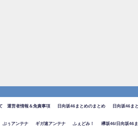
て 運営者情報＆免責事項
日向坂46まとめのまとめ
日向坂46ま
ぷぅアンテナ
ギガ速アンテナ
ふぇどみ！
欅坂46/日向坂4