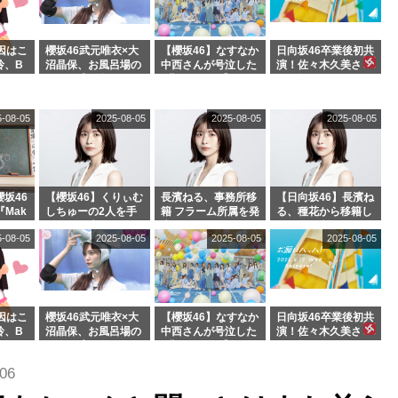
まの反応がこちら
因はこ
櫻坂46武元唯衣×大
【櫻坂46】なすなか
日向坂46卒業後初共
玲、B
沼晶保、お風呂場の
中西さんが号泣した
演！佐々木久美さ
わつかせ
Eカップお姉さんに
2曲目って...【ラヴ
ん、師匠オードリー
恐怖【くりぃむナン
ィット 東京ドーム公
若林さんと再会した
タラ】
演】
結果･･･【激レアさ
5-08-05
2025-08-05
2025-08-05
2025-08-05
んを連れてきた。】
坂46
【櫻坂46】くりぃむ
長濱ねる、事務所移
【日向坂46】長濱ね
『Mak
しちゅーの2人を手
籍 フラーム所属を発
る、種花から移籍し
』オフィ
玉に取る大沼晶保
表
フラーム所属に。こ
5-08-05
2025-08-05
2025-08-05
2025-08-05
絶賛販
【くりぃむナンタ
れで事務所に所属し
ラ】
ているのは... おひさ
まの反応がこちら
因はこ
櫻坂46武元唯衣×大
【櫻坂46】なすなか
日向坂46卒業後初共
玲、B
沼晶保、お風呂場の
中西さんが号泣した
演！佐々木久美さ
わつかせ
Eカップお姉さんに
2曲目って...【ラヴ
ん、師匠オードリー
恐怖【くりぃむナン
ィット 東京ドーム公
若林さんと再会した
.06
タラ】
演】
結果･･･【激レアさ
んを連れてきた。】