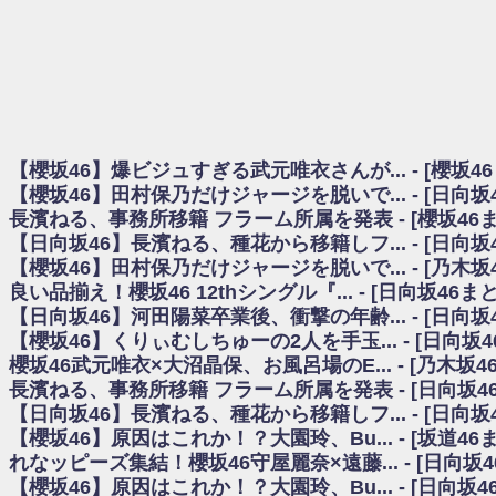
日向坂46まとめのまとめ / 【櫻坂46】田村保乃だけジャージを脱いでいた理
日向坂46まとめのまとめ / 【日向坂46】富田鈴花1st写真集、発売記念記者
乃木坂欅坂まとめのまとめ / 【日向坂46】河田陽菜卒業の影響、ガチでデカそう
欅坂あんてな ～欅坂46のニュース・情報・話題をピックアップ / れなッピ
欅坂/日向坂46まとめのまとめ / 【櫻坂46】田村保乃だけジャージを脱いでい
日向坂46まとめのまとめ / 【日向坂46】若林さん「笑えないぐらい師匠
日向坂46まとめのまとめ / 【元日向坂46】情報解禁前で言えない！？丹生
【櫻坂46】爆ビジュすぎる武元唯衣さんが... - [櫻坂4
乃木坂欅坂まとめのまとめ / 【日向坂46】この月、何かあるのか！？『お
【櫻坂46】田村保乃だけジャージを脱いで... - [日向
欅坂/日向坂46まとめのまとめ / 【櫻坂46】ミーグリで喧嘩！？山下瞳月、
長濱ねる、事務所移籍 フラーム所属を発表 - [櫻坂46
乃木坂46アンテナ / 【櫻坂46】ハリソン守屋「ゆーづのせいです」【ラヴィッ
【日向坂46】長濱ねる、種花から移籍しフ... - [日向
乃木坂あんてな ～乃木坂46・欅坂46・日向坂46のニュース・情報・話題をピック
日向坂46まとめのまとめ / 【日向坂46】この月、何かあるのか！？『お願
【櫻坂46】田村保乃だけジャージを脱いで... - [乃木坂
日向坂46まとめのまとめ / 【元日向坂46】この卒業生、めちゃくちゃテレビ
良い品揃え！櫻坂46 12thシングル『... - [日向坂46
欅坂/日向坂46まとめのまとめ / 【櫻坂46】リアルミーグリであの販売も！『Ma
【日向坂46】河田陽菜卒業後、衝撃の年齢... - [日向
乃木坂46アンテナ / 【櫻坂46】ミーグリで喧嘩！？山下瞳月、これはマジギ
【櫻坂46】くりぃむしちゅーの2人を手玉... - [日向坂
乃木坂あんてな ～乃木坂46・欅坂46・日向坂46のニュース・情報・話題を
櫻坂46武元唯衣×大沼晶保、お風呂場のE... - [乃木坂4
日向坂46まとめのまとめ / 【日向坂46】富田鈴花、次の事務所が決まってそ
長濱ねる、事務所移籍 フラーム所属を発表 - [日向坂4
日向坂46まとめのまとめ / 【日向坂46】富田鈴花、次の事務所が決まってそ
【日向坂46】長濱ねる、種花から移籍しフ... - [日向
乃木坂46アンテナ / 【日向坂46】この月、何かあるのか！？『お願いバッ
【櫻坂46】原因はこれか！？大園玲、Bu... - [坂道4
乃木坂あんてな ～乃木坂46・欅坂46・日向坂46のニュース・情報・話題を
れなッピーズ集結！櫻坂46守屋麗奈×遠藤... - [日向坂
欅坂46/日向坂46まとめのまとめ / 『anan』の表紙の櫻坂46さん、多様性
【櫻坂46】原因はこれか！？大園玲、Bu... - [日向坂
欅坂46/日向坂46まとめのまとめ / 日向坂46より重大発表！！！！