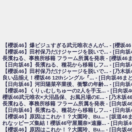
日向坂46まとめのまとめ / 【櫻坂46】田村保乃だけジャージを脱いでいた理
日向坂46まとめのまとめ / 【日向坂46】富田鈴花1st写真集、発売記念記者
乃木坂欅坂まとめのまとめ / 【日向坂46】河田陽菜卒業の影響、ガチでデカそう
欅坂あんてな ～欅坂46のニュース・情報・話題をピックアップ / れなッピ
欅坂/日向坂46まとめのまとめ / 【櫻坂46】田村保乃だけジャージを脱いでい
日向坂46まとめのまとめ / 【日向坂46】若林さん「笑えないぐらい師匠
日向坂46まとめのまとめ / 【元日向坂46】情報解禁前で言えない！？丹生
【櫻坂46】爆ビジュすぎる武元唯衣さんが... - [櫻坂4
乃木坂欅坂まとめのまとめ / 【日向坂46】この月、何かあるのか！？『お
【櫻坂46】田村保乃だけジャージを脱いで... - [日向
欅坂/日向坂46まとめのまとめ / 【櫻坂46】ミーグリで喧嘩！？山下瞳月、
長濱ねる、事務所移籍 フラーム所属を発表 - [櫻坂46
乃木坂46アンテナ / 【櫻坂46】ハリソン守屋「ゆーづのせいです」【ラヴィッ
【日向坂46】長濱ねる、種花から移籍しフ... - [日向
乃木坂あんてな ～乃木坂46・欅坂46・日向坂46のニュース・情報・話題をピック
日向坂46まとめのまとめ / 【日向坂46】この月、何かあるのか！？『お願
【櫻坂46】田村保乃だけジャージを脱いで... - [乃木坂
日向坂46まとめのまとめ / 【元日向坂46】この卒業生、めちゃくちゃテレビ
良い品揃え！櫻坂46 12thシングル『... - [日向坂46
欅坂/日向坂46まとめのまとめ / 【櫻坂46】リアルミーグリであの販売も！『Ma
【日向坂46】河田陽菜卒業後、衝撃の年齢... - [日向
乃木坂46アンテナ / 【櫻坂46】ミーグリで喧嘩！？山下瞳月、これはマジギ
【櫻坂46】くりぃむしちゅーの2人を手玉... - [日向坂
乃木坂あんてな ～乃木坂46・欅坂46・日向坂46のニュース・情報・話題を
櫻坂46武元唯衣×大沼晶保、お風呂場のE... - [乃木坂4
日向坂46まとめのまとめ / 【日向坂46】富田鈴花、次の事務所が決まってそ
長濱ねる、事務所移籍 フラーム所属を発表 - [日向坂4
日向坂46まとめのまとめ / 【日向坂46】富田鈴花、次の事務所が決まってそ
【日向坂46】長濱ねる、種花から移籍しフ... - [日向
乃木坂46アンテナ / 【日向坂46】この月、何かあるのか！？『お願いバッ
【櫻坂46】原因はこれか！？大園玲、Bu... - [坂道4
乃木坂あんてな ～乃木坂46・欅坂46・日向坂46のニュース・情報・話題を
れなッピーズ集結！櫻坂46守屋麗奈×遠藤... - [日向坂
欅坂46/日向坂46まとめのまとめ / 『anan』の表紙の櫻坂46さん、多様性
【櫻坂46】原因はこれか！？大園玲、Bu... - [日向坂
欅坂46/日向坂46まとめのまとめ / 日向坂46より重大発表！！！！