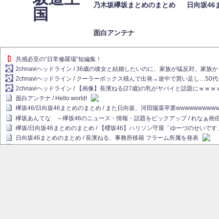
乃木坂欅坂まとめのまとめ
日向坂46
国
面白アンテナ
共感必至の“日常修羅場”短編集！
2chnaviヘッドライン / 36歳の彼女と結婚したいのに、家族が猛反対。家
2chnaviヘッドライン / クーラーボックス積んで出発→途中で買い足し…50
2chnaviヘッドライン / 【画像】長濱ねる(27歳)の乳がヤバイと話題にｗｗ
面白アンテナ / Hello world!
欅坂46/日向坂46まとめのまとめ / また日向坂、河田陽菜卒業wwwwwwwww
欅坂あんてな ～欅坂46のニュース・情報・話題をピックアップ / れなぁ
欅坂/日向坂46まとめのまとめ / 【櫻坂46】ハリソン守屋「ゆーづのせいです
日向坂46まとめのまとめ / 長濱ねる、事務所移籍 フラーム所属を発表
日向坂46まとめのまとめ / 【日向坂46】河田陽菜卒業後、衝撃の年齢順がこ
乃木坂欅坂まとめのまとめ / 【日向坂46】河田陽菜推し、このときに卒業を察し
乃木坂46アンテナ / 長濱ねる、事務所移籍 フラーム所属を発表
乃木坂あんてな ～乃木坂46・欅坂46・日向坂46のニュース・情報・話題を
欅坂あんてな ～欅坂46のニュース・情報・話題をピックアップ / 良い品揃え！櫻坂
欅坂/日向坂46まとめのまとめ / 【櫻坂46】原因はこれか！？大園玲、Buddie
乃木坂46アンテナ / 【櫻坂46】田村保乃だけジャージを脱いでいた理由
乃木坂あんてな ～乃木坂46・欅坂46・日向坂46のニュース・情報・話題を