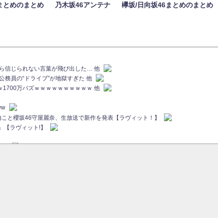
まとめのまとめ
乃木坂46アンテナ
欅坂/日向坂46まとめのまとめ
族から信じられない言葉が飛び出した… 他
代公務員の“ドライブ”が地獄すぎた 他
ｗｗ1700万バズｗｗｗｗｗｗｗｗｗｗ 他
ww
画伯こと櫻坂46守屋麗奈、生放送で新作を発表【ラヴィット！】
」【ラヴィット!】
ちら
ていた...
ピックアップ / 【櫻坂46】ミーグリで喧嘩！？山下瞳月、これはマジギレしてる
46 12thシングル『Make or Break』オフィシャルグッズ絶賛販売受付中
sをざわつかせる...
ピックアップ / 【櫻坂46】久々にあのメンバーがラヴィット出演へ！！！