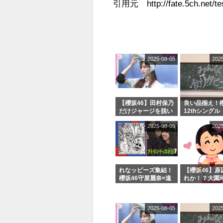
引用元 http://fate.5ch.net/tes
2025-08-05
202
【櫻坂46】田村保乃
良い品揃え！櫻
だけジャージを脱い
12thシングル
でいた理由
e or Break
2025-08-05
202
シャルグッズ
売受付中
れなッピーズ集結！
【櫻坂46】原
櫻坂46守屋麗奈×遠
れか！？大園
藤理子、8/6「ラヴ
uddiesをざ
ィット！」水曜スタ
る...
ジオ出演決定
2025-08-05
202