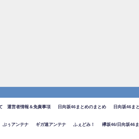
て 運営者情報＆免責事項
日向坂46まとめのまとめ
日向坂46ま
ぷぅアンテナ
ギガ速アンテナ
ふぇどみ！
欅坂46/日向坂4