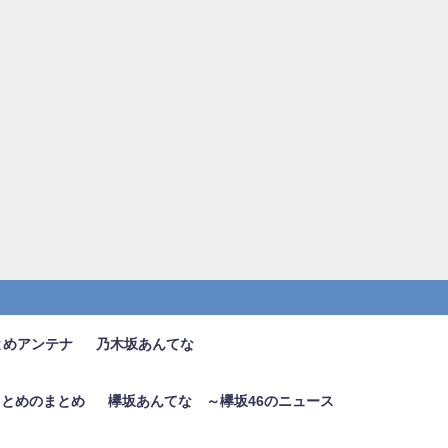
とめアンテナ
乃木坂あんてな
6まとめのまとめ
欅坂あんてな ～欅坂46のニュース