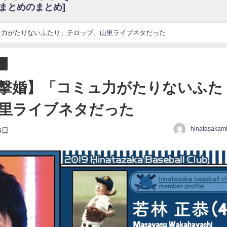
6まとめのまとめ]
w
官能的だよな？
これも素晴らしい
ュ力がたりないふたり」テロップ、山里ライブネタだった
花考案グッズ＆生写真5種が公開される
3.22 17:15〜 SHOWROOM】
う
んぺいとう×いちごみるく×マヨラー星人 と同じと考えてよろしいですか？
撃婚】「コミュ力がたりないふた
gif
里ライブネタだった
ｗｗｗｗｗｗｗｗｗｗ
をかけまくったうちの息子が団地住みの貧乏に学歴で負けた」
hinatasakam
6日