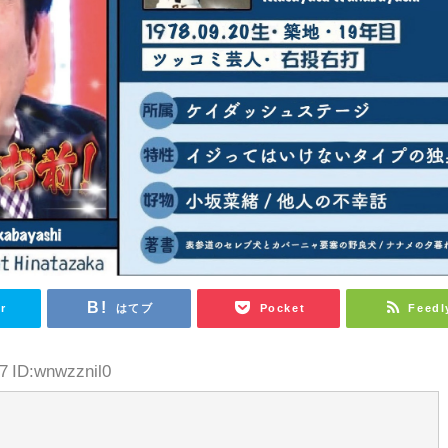
r
はてブ
Pocket
Feedl
7 ID:wnwzznil0