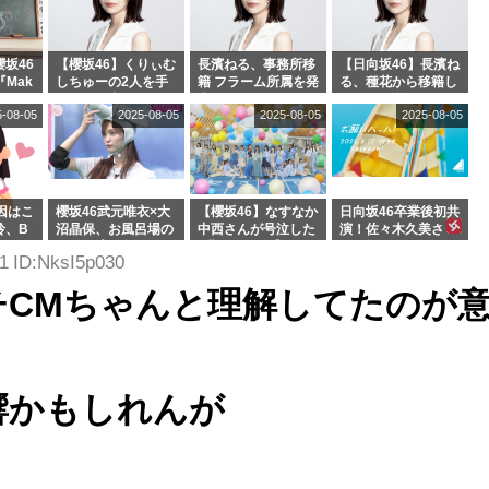
坂46
【櫻坂46】くりぃむ
長濱ねる、事務所移
【日向坂46】長濱ね
『Mak
しちゅーの2人を手
籍 フラーム所属を発
る、種花から移籍し
』オフィ
玉に取る大沼晶保
表
フラーム所属に。こ
5-08-05
2025-08-05
2025-08-05
2025-08-05
絶賛販
【くりぃむナンタ
れで事務所に所属し
ラ】
ているのは... おひさ
まの反応がこちら
因はこ
櫻坂46武元唯衣×大
【櫻坂46】なすなか
日向坂46卒業後初共
玲、B
沼晶保、お風呂場の
中西さんが号泣した
演！佐々木久美さ
わつかせ
Eカップお姉さんに
2曲目って...【ラヴ
ん、師匠オードリー
21 ID:NksI5p030
恐怖【くりぃむナン
ィット 東京ドーム公
若林さんと再会した
タラ】
演】
結果･･･【激レアさ
チCMちゃんと理解してたのが
んを連れてきた。】
響かもしれんが