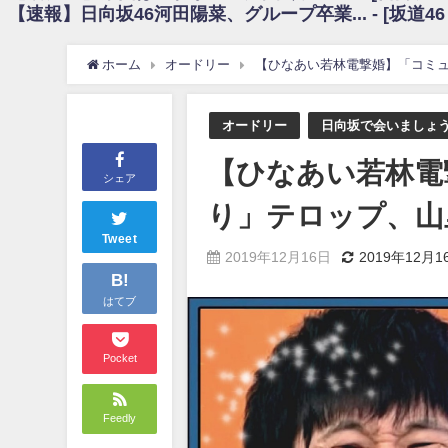
【速報】日向坂46河田陽菜、グループ卒業... - [坂道4
日向坂46まとめのまとめ / 【朗報】増田三莉音さんの生足wwwwwwwwwww
日向坂46まとめのまとめ / 筒井あやめ、アレをチラリ。こういう偶然の方が
日向坂46まとめのまとめ / 【日向坂46】富田鈴花1st写真集の先行カット、
ホーム
オードリー
【ひなあい若林電撃婚】「コミ
日向坂46まとめのまとめ / 【日向坂46】五期生着ぐるみ生写真も！ 富田鈴
日向坂46まとめのまとめ / これから彼氏と行為する直前の賀喜遥香、やばい
アイドル – ぷぅアンテナ / 「乃木坂46ののぎおび⊿」北野日奈子が生配信！【2022.
オードリー
日向坂で会いましょ
アイドル – ぷぅアンテナ / 2022年3月22日（火）のメディア情報
アイドル – ぷぅアンテナ / 【乃木坂46】井上和の『なぎおはぎ』って こ
【ひなあい若林電
アイドル – ぷぅアンテナ / 【乃木坂46】日村勇紀 gif職人が切り抜いた名シーン.
シェア
ふぇどみ！ / 【悲報】呪術廻戦、視聴率5.1%
り」テロップ、山
ふぇどみ！ / 【画像】スポ－ツキャスターお姉さん・ハメまくりだったｗｗ
ふぇどみ！ / 【悲報】母「裕福な過程が高学歴になるとか大嘘。教育に金
Tweet
2019年12月16日
2019年12月1
Powered by livedoor 相互RSS
B!
はてブ
Pocket
Feedly