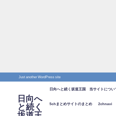
Just another WordPress site
日向へと続く坂道王国 当サイトについ
日向へ
5chまとめサイトのまとめ
2chnavi
と続く
坂道王