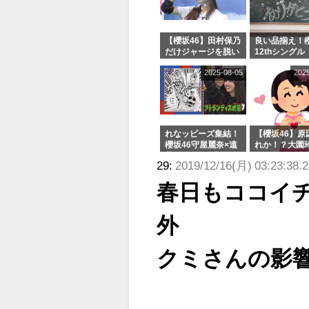
【櫻坂46】田村保乃
良い品揃え！櫻
だけジャージを脱い
12thシングル
でいた理由
e or Break
2025-08-05
202
シャルグッズ
売受付中
れなッピーズ集結！
【櫻坂46】原
櫻坂46守屋麗奈×遠
れか！？大園
藤理子、8/6「ラヴ
uddiesをざ
29:
2019/12/16(月) 03:23:38.
ィット！」水曜スタ
る...
ジオ出演決定
春日もココイ
外
クミさんの影