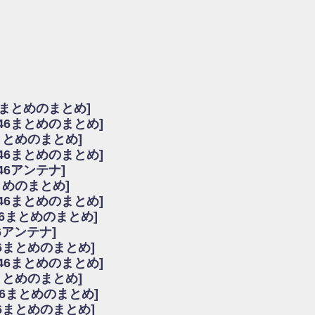
由
会見の模様がこちら！
...
ーズ集結！櫻坂46守屋麗奈×遠藤理子、8/6「ラヴィット！」水曜スタジオ出演決定
た理由
だから」佐々木久美と卒業後初の共演の様子がこちら！【激レアさん】
ちゃん、メンバーと会った模様
6まとめのまとめ]
願いバッハ！』ミーグリ日程がこちら
坂46まとめのまとめ]
これはマジギレしてる
まとめのまとめ]
ト!】
坂46まとめのまとめ]
アップ / 良い品揃え！櫻坂46 12thシングル『Make or Break』オフィシャ
いバッハ！』ミーグリ日程がこちら
46アンテナ]
で見かけるな
まとめのまとめ]
ke or Break』オフィシャルグッズ解禁
坂46まとめのまとめ]
レしてる
46まとめのまとめ]
ピックアップ / れなッピーズ集結！櫻坂46守屋麗奈×遠藤理子、8/6「ラヴィット
6アンテナ]
う！？
6まとめのまとめ]
う！？
坂46まとめのまとめ]
ハ！』ミーグリ日程がこちら
6まとめのまとめ]
ピックアップ / 日向坂46卒業後初共演！佐々木久美さん、師匠オードリー若林さん
46まとめのまとめ]
の時代だと話題に
46まとめのまとめ]