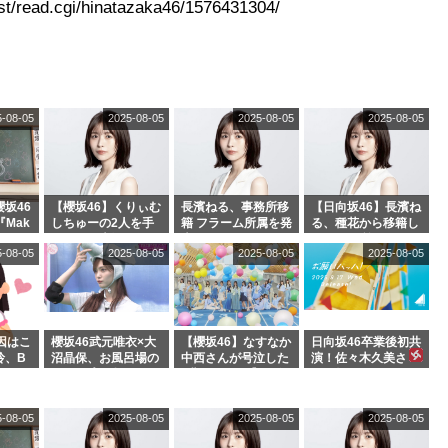
t/read.cgi/hinatazaka46/1576431304/
5-08-05
2025-08-05
2025-08-05
2025-08-05
坂46
【櫻坂46】くりぃむ
長濱ねる、事務所移
【日向坂46】長濱ね
『Mak
しちゅーの2人を手
籍 フラーム所属を発
る、種花から移籍し
』オフィ
玉に取る大沼晶保
表
フラーム所属に。こ
5-08-05
2025-08-05
2025-08-05
2025-08-05
絶賛販
【くりぃむナンタ
れで事務所に所属し
ラ】
ているのは... おひさ
まの反応がこちら
因はこ
櫻坂46武元唯衣×大
【櫻坂46】なすなか
日向坂46卒業後初共
玲、B
沼晶保、お風呂場の
中西さんが号泣した
演！佐々木久美さ
わつかせ
Eカップお姉さんに
2曲目って...【ラヴ
ん、師匠オードリー
恐怖【くりぃむナン
ィット 東京ドーム公
若林さんと再会した
タラ】
演】
結果･･･【激レアさ
5-08-05
2025-08-05
2025-08-05
2025-08-05
んを連れてきた。】