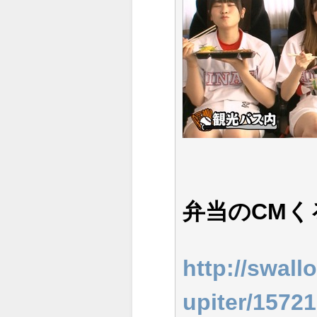
弁当のCMく
http://swallo
upiter/1572