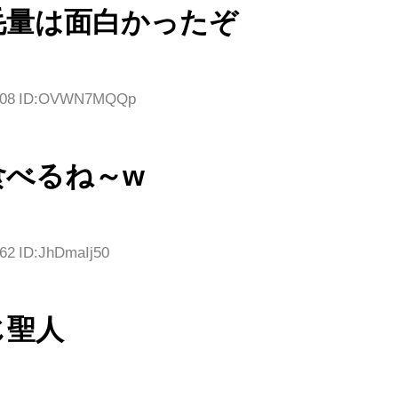
毛量は面白かったぞ
59.08 ID:OVWN7MQQp
食べるね～w
.62 ID:JhDmaIj50
じ聖人