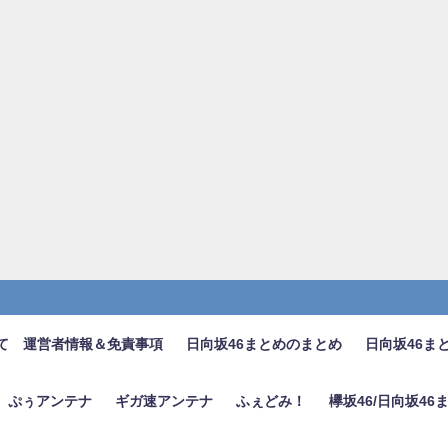
て 運営者情報＆免責事項
日向坂46まとめのまとめ
日向坂46ま
ぷぅアンテナ
ギガ速アンテナ
ふぇどみ！
欅坂46/日向坂4