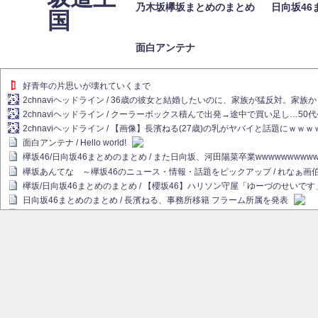
乃木坂欅坂まとめのまとめ
日向坂46
国
面白アンテナ
好青年の片思いが壊れていくまで
2chnaviヘッドライン / 36歳の彼女と結婚したいのに、家族が猛反対。家
2chnaviヘッドライン / クーラーボックス積んで出発→途中で買い足し…50
2chnaviヘッドライン / 【画像】長濱ねる(27歳)の乳がヤバイと話題にｗｗ
面白アンテナ / Hello world!
欅坂46/日向坂46まとめのまとめ / また日向坂、河田陽菜卒業wwwwwwwww
欅坂あんてな ～欅坂46のニュース・情報・話題をピックアップ / れなぁ
欅坂/日向坂46まとめのまとめ / 【櫻坂46】ハリソン守屋「ゆーづのせいです
日向坂46まとめのまとめ / 長濱ねる、事務所移籍 フラーム所属を発表
日向坂46まとめのまとめ / 【日向坂46】河田陽菜卒業後、衝撃の年齢順がこ
乃木坂欅坂まとめのまとめ / 【日向坂46】河田陽菜推し、このときに卒業を察し
乃木坂46アンテナ / 長濱ねる、事務所移籍 フラーム所属を発表
乃木坂あんてな ～乃木坂46・欅坂46・日向坂46のニュース・情報・話題を
欅坂あんてな ～欅坂46のニュース・情報・話題をピックアップ / 良い品揃え！櫻坂
欅坂/日向坂46まとめのまとめ / 【櫻坂46】原因はこれか！？大園玲、Buddie
乃木坂46アンテナ / 【櫻坂46】田村保乃だけジャージを脱いでいた理由
乃木坂あんてな ～乃木坂46・欅坂46・日向坂46のニュース・情報・話題を