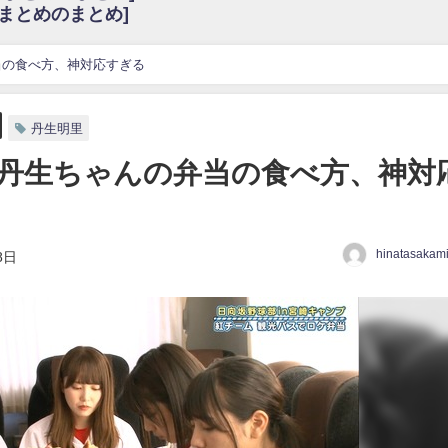
6まとめのまとめ]
w
官能的だよな？
これも素晴らしい
当の食べ方、神対応すぎる
花考案グッズ＆生写真5種が公開される
3.22 17:15〜 SHOWROOM】
丹生明里
んぺいとう×いちごみるく×マヨラー星人 と同じと考えてよろしいですか？
丹生ちゃんの弁当の食べ方、神対
gif
ｗｗｗｗｗｗｗｗｗｗ
をかけまくったうちの息子が団地住みの貧乏に学歴で負けた」
hinatasakam
8日