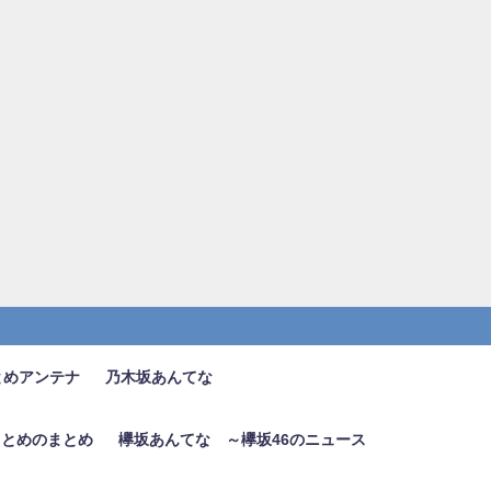
とめアンテナ
乃木坂あんてな
6まとめのまとめ
欅坂あんてな ～欅坂46のニュース