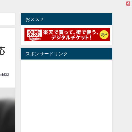
おススメ
応
スポンサードリンク
ichi33