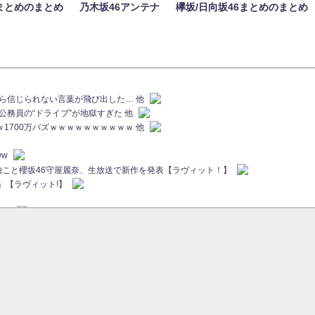
まとめのまとめ
乃木坂46アンテナ
欅坂/日向坂46まとめのまとめ
族から信じられない言葉が飛び出した… 他
代公務員の“ドライブ”が地獄すぎた 他
ｗｗ1700万バズｗｗｗｗｗｗｗｗｗｗ 他
ww
画伯こと櫻坂46守屋麗奈、生放送で新作を発表【ラヴィット！】
」【ラヴィット!】
ちら
ていた...
ピックアップ / 【櫻坂46】ミーグリで喧嘩！？山下瞳月、これはマジギレしてる
46 12thシングル『Make or Break』オフィシャルグッズ絶賛販売受付中
sをざわつかせる...
ピックアップ / 【櫻坂46】久々にあのメンバーがラヴィット出演へ！！！