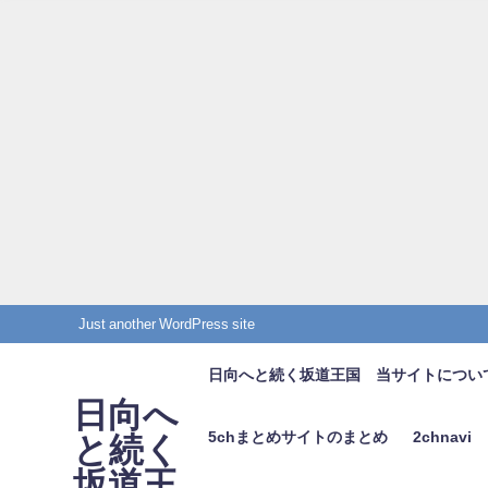
Just another WordPress site
日向へと続く坂道王国 当サイトについ
日向へ
5chまとめサイトのまとめ
2chnavi
と続く
坂道王