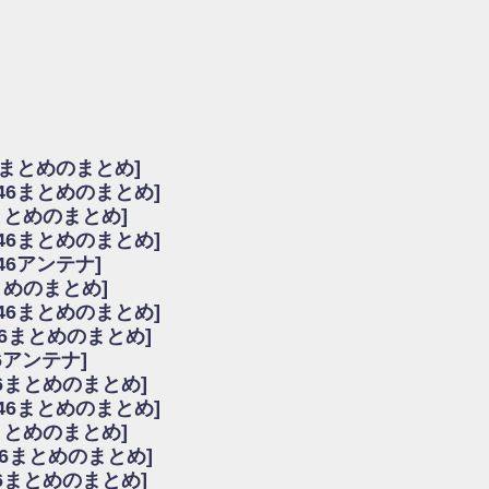
由
会見の模様がこちら！
...
ーズ集結！櫻坂46守屋麗奈×遠藤理子、8/6「ラヴィット！」水曜スタジオ出演決定
た理由
だから」佐々木久美と卒業後初の共演の様子がこちら！【激レアさん】
ちゃん、メンバーと会った模様
6まとめのまとめ]
願いバッハ！』ミーグリ日程がこちら
坂46まとめのまとめ]
これはマジギレしてる
まとめのまとめ]
ト!】
坂46まとめのまとめ]
アップ / 良い品揃え！櫻坂46 12thシングル『Make or Break』オフィシャ
いバッハ！』ミーグリ日程がこちら
46アンテナ]
で見かけるな
まとめのまとめ]
ke or Break』オフィシャルグッズ解禁
坂46まとめのまとめ]
レしてる
46まとめのまとめ]
ピックアップ / れなッピーズ集結！櫻坂46守屋麗奈×遠藤理子、8/6「ラヴィット
6アンテナ]
う！？
6まとめのまとめ]
う！？
坂46まとめのまとめ]
ハ！』ミーグリ日程がこちら
6まとめのまとめ]
ピックアップ / 日向坂46卒業後初共演！佐々木久美さん、師匠オードリー若林さん
46まとめのまとめ]
の時代だと話題に
46まとめのまとめ]