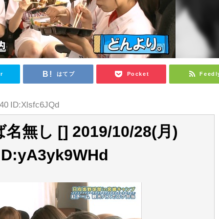
r
はてブ
Pocket
Feedl
.40 ID:Xlsfc6JQd
名無し [] 2019/10/28(月)
 ID:yA3yk9WHd