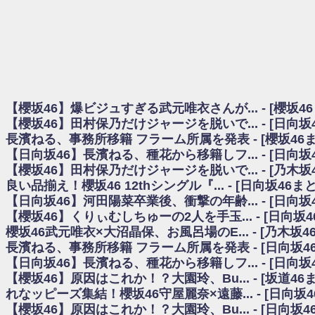
日向坂46まとめのまとめ / 【櫻坂46】田村保乃だけジャージを脱いでいた理
日向坂46まとめのまとめ / 【日向坂46】富田鈴花1st写真集、発売記念記者
乃木坂欅坂まとめのまとめ / 【日向坂46】河田陽菜卒業の影響、ガチでデカそう
欅坂あんてな ～欅坂46のニュース・情報・話題をピックアップ / れなッピ
欅坂/日向坂46まとめのまとめ / 【櫻坂46】田村保乃だけジャージを脱いでい
日向坂46まとめのまとめ / 【日向坂46】若林さん「笑えないぐらい師匠
日向坂46まとめのまとめ / 【元日向坂46】情報解禁前で言えない！？丹生
【櫻坂46】爆ビジュすぎる武元唯衣さんが... - [櫻坂4
乃木坂欅坂まとめのまとめ / 【日向坂46】この月、何かあるのか！？『お
【櫻坂46】田村保乃だけジャージを脱いで... - [日向
欅坂/日向坂46まとめのまとめ / 【櫻坂46】ミーグリで喧嘩！？山下瞳月、
長濱ねる、事務所移籍 フラーム所属を発表 - [櫻坂46
乃木坂46アンテナ / 【櫻坂46】ハリソン守屋「ゆーづのせいです」【ラヴィッ
【日向坂46】長濱ねる、種花から移籍しフ... - [日向
乃木坂あんてな ～乃木坂46・欅坂46・日向坂46のニュース・情報・話題をピック
日向坂46まとめのまとめ / 【日向坂46】この月、何かあるのか！？『お願
【櫻坂46】田村保乃だけジャージを脱いで... - [乃木坂
日向坂46まとめのまとめ / 【元日向坂46】この卒業生、めちゃくちゃテレビ
良い品揃え！櫻坂46 12thシングル『... - [日向坂46
欅坂/日向坂46まとめのまとめ / 【櫻坂46】リアルミーグリであの販売も！『Ma
【日向坂46】河田陽菜卒業後、衝撃の年齢... - [日向
乃木坂46アンテナ / 【櫻坂46】ミーグリで喧嘩！？山下瞳月、これはマジギ
【櫻坂46】くりぃむしちゅーの2人を手玉... - [日向坂
乃木坂あんてな ～乃木坂46・欅坂46・日向坂46のニュース・情報・話題を
櫻坂46武元唯衣×大沼晶保、お風呂場のE... - [乃木坂4
日向坂46まとめのまとめ / 【日向坂46】富田鈴花、次の事務所が決まってそ
長濱ねる、事務所移籍 フラーム所属を発表 - [日向坂4
日向坂46まとめのまとめ / 【日向坂46】富田鈴花、次の事務所が決まってそ
【日向坂46】長濱ねる、種花から移籍しフ... - [日向
乃木坂46アンテナ / 【日向坂46】この月、何かあるのか！？『お願いバッ
【櫻坂46】原因はこれか！？大園玲、Bu... - [坂道4
乃木坂あんてな ～乃木坂46・欅坂46・日向坂46のニュース・情報・話題を
れなッピーズ集結！櫻坂46守屋麗奈×遠藤... - [日向坂
欅坂46/日向坂46まとめのまとめ / 『anan』の表紙の櫻坂46さん、多様性
【櫻坂46】原因はこれか！？大園玲、Bu... - [日向坂
欅坂46/日向坂46まとめのまとめ / 日向坂46より重大発表！！！！