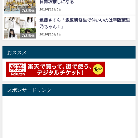
日向坂推しになる
アイドル – ぷぅアンテナ / 2022年3月22日（火）のメディア情報
2019年12月5日
アイドル – ぷぅアンテナ / 【乃木坂46】井上和の『なぎおはぎ』って こん
乃木坂46
ぺいとう×いちごみるく×マヨラー星人 と同じと考えてよろしいですか？
遠藤さくら「坂道研修生で仲いいのは幸阪茉里
アイドル – ぷぅアンテナ / 【乃木坂46】日村勇紀 gif職人が切り抜いた名シ
乃ちゃん！」
ーン.gif
ふぇどみ！ / 【悲報】呪術廻戦、視聴率5.1%
2019年10月9日
乃木坂46
ふぇどみ！ / 【画像】スポ－ツキャスターお姉さん・ハメまくりだったｗｗ
ｗｗｗｗｗｗｗｗｗｗ
ふぇどみ！ / 【悲報】母「裕福な過程が高学歴になるとか大嘘。教育に金を
おススメ
かけまくったうちの息子が団地住みの貧乏に学歴で負けた」
Powered by livedoor 相互RSS
スポンサードリンク