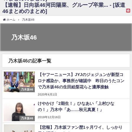
【速報】日向坂46河田陽菜、グループ卒業... - [坂道
日向坂46まとめのまとめ / 【日向坂46】富田鈴花、次の事務所が決まって
46まとめのまとめ]
そう！？
日向坂46まとめのまとめ / 【日向坂46】富田鈴花、次の事務所が決まって
ホーム
乃木坂46
そう！？
乃木坂46アンテナ / 【日向坂46】この月、何かあるのか！？『お願いバッ
ハ！』ミーグリ日程がこちら
乃木坂46
乃木坂あんてな ～乃木坂46・欅坂46・日向坂46のニュース・情報・話題
をピックアップ / 日向坂46卒業後初共演！佐々木久美さん、師匠オードリー若
林さんと再会した結果･･･【激レアさんを連れてきた。】
欅坂46/日向坂46まとめのまとめ / 『anan』の表紙の櫻坂46さん、多様性
の時代だと話題に
乃木坂46の記事一覧
欅坂46/日向坂46まとめのまとめ / 日向坂46より重大発表！！！！
日向坂46まとめのまとめ / 【朗報】増田三莉音さんの生足
【ヤフーニュース】JYJのジェジュンが新型コ
wwwwwwwwwwww
ロナ感染か、事務所が確認中 昨日のうたコン
日向坂46まとめのまとめ / 筒井あやめ、アレをチラリ。こういう偶然の方
が官能的だよな？
で乃木坂46の生田絵梨花らと濃厚接触
乃木坂46
日向坂46まとめのまとめ / 【日向坂46】富田鈴花1st写真集の先行カット、
2020年4月1日
これも素晴らしい
けやかけ「2期生！」ひなあい「上村ひな
日向坂46まとめのまとめ / 【日向坂46】五期生着ぐるみ生写真も！ 富田鈴
花考案グッズ＆生写真5種が公開される
の！」乃木中「あ……秋元真夏！」
日向坂46まとめのまとめ / これから彼氏と行為する直前の賀喜遥香、やば
2019年12月16日
乃木坂46
い
アイドル – ぷぅアンテナ / 「乃木坂46ののぎおび⊿」北野日奈子が生配
【悲報】乃木坂ファン歴1ヶ月ワイ、しっかり
信！【2022.3.22 17:15〜 SHOWROOM】