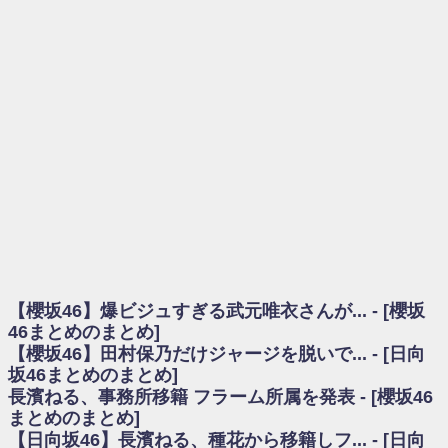
を察していた...
乃木坂46アンテナ / 長濱ねる、事務所移籍 フラーム所属を発表
乃木坂あんてな ～乃木坂46・欅坂46・日向坂46のニュース・情報・話題
をピックアップ / 【櫻坂46】ミーグリで喧嘩！？山下瞳月、これはマジギレし
てる
欅坂あんてな ～欅坂46のニュース・情報・話題をピックアップ / 良い品
揃え！櫻坂46 12thシングル『Make or Break』オフィシャルグッズ絶賛販売受
付中
欅坂/日向坂46まとめのまとめ / 【櫻坂46】原因はこれか！？大園玲、
Buddiesをざわつかせる...
乃木坂46アンテナ / 【櫻坂46】田村保乃だけジャージを脱いでいた理由
乃木坂あんてな ～乃木坂46・欅坂46・日向坂46のニュース・情報・話題
をピックアップ / 【櫻坂46】久々にあのメンバーがラヴィット出演へ！！！
日向坂46まとめのまとめ / 【櫻坂46】田村保乃だけジャージを脱いでいた
理由
【櫻坂46】爆ビジュすぎる武元唯衣さんが... - [櫻坂
日向坂46まとめのまとめ / 【日向坂46】富田鈴花1st写真集、発売記念記者
会見の模様がこちら！
46まとめのまとめ]
乃木坂欅坂まとめのまとめ / 【日向坂46】河田陽菜卒業の影響、ガチでデ
【櫻坂46】田村保乃だけジャージを脱いで... - [日向
カそう...
坂46まとめのまとめ]
欅坂あんてな ～欅坂46のニュース・情報・話題をピックアップ / れなッ
長濱ねる、事務所移籍 フラーム所属を発表 - [櫻坂46
ピーズ集結！櫻坂46守屋麗奈×遠藤理子、8/6「ラヴィット！」水曜スタジオ出
まとめのまとめ]
演決定
【日向坂46】長濱ねる、種花から移籍しフ... - [日向
欅坂/日向坂46まとめのまとめ / 【櫻坂46】田村保乃だけジャージを脱いで