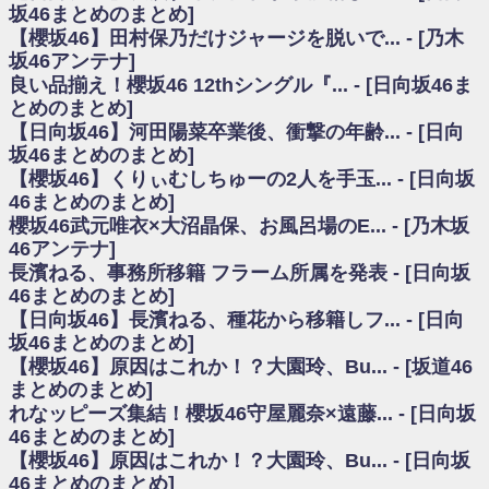
いた理由
坂46まとめのまとめ]
日向坂46まとめのまとめ / 【日向坂46】若林さん「笑えないぐらい師匠だ
【櫻坂46】田村保乃だけジャージを脱いで... - [乃木
から」佐々木久美と卒業後初の共演の様子がこちら！【激レアさん】
坂46アンテナ]
日向坂46まとめのまとめ / 【元日向坂46】情報解禁前で言えない！？丹生
良い品揃え！櫻坂46 12thシングル『... - [日向坂46ま
ちゃん、メンバーと会った模様
とめのまとめ]
乃木坂欅坂まとめのまとめ / 【日向坂46】この月、何かあるのか！？『お
【日向坂46】河田陽菜卒業後、衝撃の年齢... - [日向
願いバッハ！』ミーグリ日程がこちら
欅坂/日向坂46まとめのまとめ / 【櫻坂46】ミーグリで喧嘩！？山下瞳月、
坂46まとめのまとめ]
これはマジギレしてる
【櫻坂46】くりぃむしちゅーの2人を手玉... - [日向坂
乃木坂46アンテナ / 【櫻坂46】ハリソン守屋「ゆーづのせいです」【ラヴ
46まとめのまとめ]
ィット!】
櫻坂46武元唯衣×大沼晶保、お風呂場のE... - [乃木坂
乃木坂あんてな ～乃木坂46・欅坂46・日向坂46のニュース・情報・話題
46アンテナ]
をピックアップ / 良い品揃え！櫻坂46 12thシングル『Make or Break』オフィ
シャルグッズ絶賛販売受付中
長濱ねる、事務所移籍 フラーム所属を発表 - [日向坂
日向坂46まとめのまとめ / 【日向坂46】この月、何かあるのか！？『お願
46まとめのまとめ]
いバッハ！』ミーグリ日程がこちら
【日向坂46】長濱ねる、種花から移籍しフ... - [日向
日向坂46まとめのまとめ / 【元日向坂46】この卒業生、めちゃくちゃテレ
坂46まとめのまとめ]
ビで見かけるな
【櫻坂46】原因はこれか！？大園玲、Bu... - [坂道46
欅坂/日向坂46まとめのまとめ / 【櫻坂46】リアルミーグリであの販売も！
まとめのまとめ]
『Make or Break』オフィシャルグッズ解禁
れなッピーズ集結！櫻坂46守屋麗奈×遠藤... - [日向坂
乃木坂46アンテナ / 【櫻坂46】ミーグリで喧嘩！？山下瞳月、これはマジ
ギレしてる
46まとめのまとめ]
乃木坂あんてな ～乃木坂46・欅坂46・日向坂46のニュース・情報・話題
【櫻坂46】原因はこれか！？大園玲、Bu... - [日向坂
をピックアップ / れなッピーズ集結！櫻坂46守屋麗奈×遠藤理子、8/6「ラヴィ
46まとめのまとめ]
ット！」水曜スタジオ出演決定