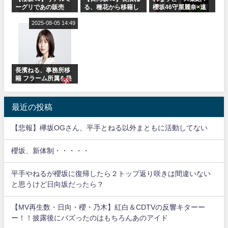
ーグリであの販売
る、種花から移籍し
櫻坂46守屋麗奈×遠
も！『Make or
フラーム所属に。こ
藤理子、8/6「ラヴィ
Break』オフィシャ
2025-08-05 14:49
れで事務所に所属し
ット！」水曜スタジ
ルグッズ解禁
ているのは... おひさ
オ出演決定
まの反応がこちら
長濱ねる、事務所移
籍 フラーム所属を発
表
最近の投稿
【悲報】欅坂OGさん、平手とねる以外まともに活動してない
櫻坂、新体制・・・・・
平手やねるが櫻坂に復帰したら２トップ返り咲きは間違いない
と思うけど日向坂だったら？
【MV再生数・日向・櫻・乃木】紅白＆CDTVの反響キターー
ー！！披露後にバズったのはもちろんあのアイド