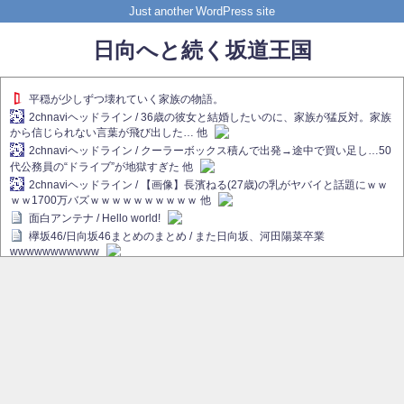
Just another WordPress site
日向へと続く坂道王国
平穏が少しずつ壊れていく家族の物語。
2chnaviヘッドライン / 36歳の彼女と結婚したいのに、家族が猛反対。家族
から信じられない言葉が飛び出した… 他
2chnaviヘッドライン / クーラーボックス積んで出発→途中で買い足し…50
代公務員の“ドライブ”が地獄すぎた 他
2chnaviヘッドライン / 【画像】長濱ねる(27歳)の乳がヤバイと話題にｗｗ
ｗｗ1700万バズｗｗｗｗｗｗｗｗｗｗ 他
面白アンテナ / Hello world!
欅坂46/日向坂46まとめのまとめ / また日向坂、河田陽菜卒業
wwwwwwwwwww
欅坂あんてな ～欅坂46のニュース・情報・話題をピックアップ / れなぁ
画伯こと櫻坂46守屋麗奈、生放送で新作を発表【ラヴィット！】
欅坂/日向坂46まとめのまとめ / 【櫻坂46】ハリソン守屋「ゆーづのせいで
す」【ラヴィット!】
日向坂46まとめのまとめ / 長濱ねる、事務所移籍 フラーム所属を発表
日向坂46まとめのまとめ / 【日向坂46】河田陽菜卒業後、衝撃の年齢順が
こちら
乃木坂欅坂まとめのまとめ / 【日向坂46】河田陽菜推し、このときに卒業