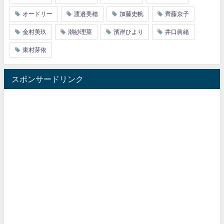
オードリー
渡邉美穂
加藤史帆
齊藤京子
金村美玖
潮紗理菜
濱岸ひより
井口眞緒
東村芽依
スポンサードリンク