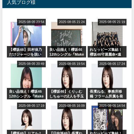
人気ブログ様
2025-08-05 23:54
2025-08-05 21:24
2025-08-05 21:19
【櫻坂46】田村保乃
良い品揃え！櫻坂46
れなッピーズ集結！
だけジャージを脱い
12thシングル『Make
櫻坂46守屋麗奈×遠
でいた理由
or Break』オフィシ
藤理子、8/6「ラヴィ
2025-08-05 20:49
ャルグッズ絶賛販売
2025-08-05 19:54
ット！」水曜スタジ
2025-08-05 17:24
受付中
オ出演決定
良い品揃え！櫻坂46
【櫻坂46】くりぃむ
長濱ねる、事務所移
12thシングル『Make
しちゅーの2人を手玉
籍 フラーム所属を発
or Break』オフィシ
に取る大沼晶保【く
表
ャルグッズ絶賛販売
2025-08-05 17:19
りぃむナンタラ】
2025-08-05 16:09
2025-08-05 14:54
受付中
【櫻坂46】リアルミ
【日向坂46】長濱ね
れなッピーズ集結！