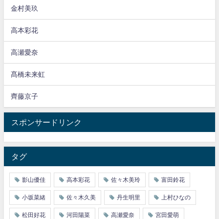
金村美玖
高本彩花
高瀬愛奈
髙橋未来虹
齊藤京子
スポンサードリンク
タグ
影山優佳
高本彩花
佐々木美玲
富田鈴花
小坂菜緒
佐々木久美
丹生明里
上村ひなの
松田好花
河田陽菜
高瀬愛奈
宮田愛萌