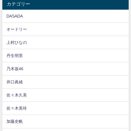
カテゴリー
DASADA
オードリー
上村ひなの
丹生明里
乃木坂46
井口眞緒
佐々木久美
佐々木美玲
加藤史帆