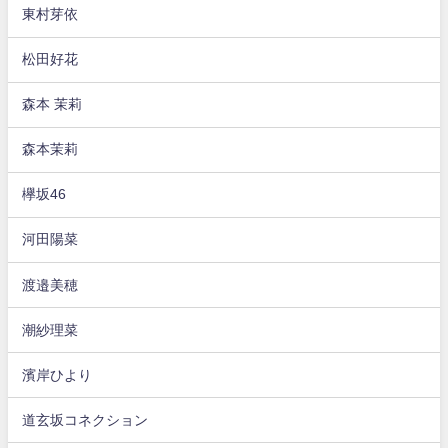
東村芽依
松田好花
森本 茉莉
森本茉莉
欅坂46
河田陽菜
渡邉美穂
潮紗理菜
濱岸ひより
道玄坂コネクション