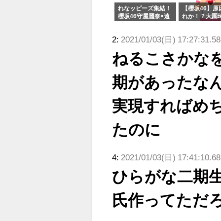
れなッピーズ集結！
【櫻坂46】原
櫻坂46守屋麗奈×遠
れか！？大園
藤理子、8/6「ラヴ
uddiesをざ
ィット！」水曜スタ
る...
2:
2021/01/03(日) 17:27:31.58
ジオ出演決定
ねるこさかな
期があったな
実現すればめ
たのに
4:
2021/01/03(日) 17:41:10.6
ひらがな二期
氏作ってただ