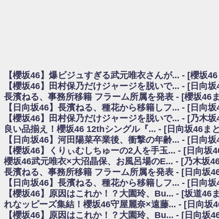
日向坂46まとめのまとめ / 【櫻坂46】田村保乃だけジャージを脱いでいた理
日向坂46まとめのまとめ / 【日向坂46】富田鈴花1st写真集、発売記念記者
乃木坂欅坂まとめのまとめ / 【日向坂46】河田陽菜卒業の影響、ガチでデカそう
欅坂あんてな ～欅坂46のニュース・情報・話題をピックアップ / れなッピ
欅坂/日向坂46まとめのまとめ / 【櫻坂46】田村保乃だけジャージを脱いでい
日向坂46まとめのまとめ / 【日向坂46】若林さん「笑えないぐらい師匠
日向坂46まとめのまとめ / 【元日向坂46】情報解禁前で言えない！？丹生
【櫻坂46】爆ビジュすぎる武元唯衣さんが... - [櫻坂4
乃木坂欅坂まとめのまとめ / 【日向坂46】この月、何かあるのか！？『お
【櫻坂46】田村保乃だけジャージを脱いで... - [日向
欅坂/日向坂46まとめのまとめ / 【櫻坂46】ミーグリで喧嘩！？山下瞳月、
長濱ねる、事務所移籍 フラーム所属を発表 - [櫻坂46
乃木坂46アンテナ / 【櫻坂46】ハリソン守屋「ゆーづのせいです」【ラヴィッ
【日向坂46】長濱ねる、種花から移籍しフ... - [日向
乃木坂あんてな ～乃木坂46・欅坂46・日向坂46のニュース・情報・話題をピック
日向坂46まとめのまとめ / 【日向坂46】この月、何かあるのか！？『お願
【櫻坂46】田村保乃だけジャージを脱いで... - [乃木坂
日向坂46まとめのまとめ / 【元日向坂46】この卒業生、めちゃくちゃテレビ
良い品揃え！櫻坂46 12thシングル『... - [日向坂46
欅坂/日向坂46まとめのまとめ / 【櫻坂46】リアルミーグリであの販売も！『Ma
【日向坂46】河田陽菜卒業後、衝撃の年齢... - [日向
乃木坂46アンテナ / 【櫻坂46】ミーグリで喧嘩！？山下瞳月、これはマジギ
【櫻坂46】くりぃむしちゅーの2人を手玉... - [日向坂
乃木坂あんてな ～乃木坂46・欅坂46・日向坂46のニュース・情報・話題を
櫻坂46武元唯衣×大沼晶保、お風呂場のE... - [乃木坂4
日向坂46まとめのまとめ / 【日向坂46】富田鈴花、次の事務所が決まってそ
長濱ねる、事務所移籍 フラーム所属を発表 - [日向坂4
日向坂46まとめのまとめ / 【日向坂46】富田鈴花、次の事務所が決まってそ
【日向坂46】長濱ねる、種花から移籍しフ... - [日向
乃木坂46アンテナ / 【日向坂46】この月、何かあるのか！？『お願いバッ
【櫻坂46】原因はこれか！？大園玲、Bu... - [坂道4
乃木坂あんてな ～乃木坂46・欅坂46・日向坂46のニュース・情報・話題を
れなッピーズ集結！櫻坂46守屋麗奈×遠藤... - [日向坂
欅坂46/日向坂46まとめのまとめ / 『anan』の表紙の櫻坂46さん、多様性
【櫻坂46】原因はこれか！？大園玲、Bu... - [日向坂
欅坂46/日向坂46まとめのまとめ / 日向坂46より重大発表！！！！