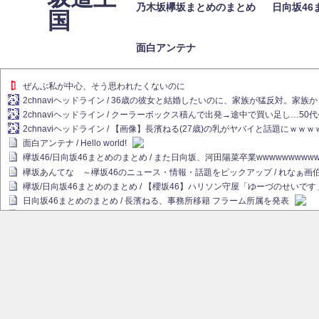
乃木坂欅坂まとめのまとめ
日向坂46
国
面白アンテナ
ぜんぶ私が中心、そう思われたくないのに
2chnaviヘッドライン / 36歳の彼女と結婚したいのに、家族が猛反対。家
2chnaviヘッドライン / クーラーボックス積んで出発→途中で買い足し…50
2chnaviヘッドライン / 【画像】長濱ねる(27歳)の乳がヤバイと話題にｗｗ
面白アンテナ / Hello world!
欅坂46/日向坂46まとめのまとめ / また日向坂、河田陽菜卒業wwwwwwwww
欅坂あんてな ～欅坂46のニュース・情報・話題をピックアップ / れなぁ
欅坂/日向坂46まとめのまとめ / 【櫻坂46】ハリソン守屋「ゆーづのせいです
日向坂46まとめのまとめ / 長濱ねる、事務所移籍 フラーム所属を発表
日向坂46まとめのまとめ / 【日向坂46】河田陽菜卒業後、衝撃の年齢順がこ
乃木坂欅坂まとめのまとめ / 【日向坂46】河田陽菜推し、このときに卒業を察し
乃木坂46アンテナ / 長濱ねる、事務所移籍 フラーム所属を発表
乃木坂あんてな ～乃木坂46・欅坂46・日向坂46のニュース・情報・話題を
欅坂あんてな ～欅坂46のニュース・情報・話題をピックアップ / 良い品揃え！櫻坂
欅坂/日向坂46まとめのまとめ / 【櫻坂46】原因はこれか！？大園玲、Buddie
乃木坂46アンテナ / 【櫻坂46】田村保乃だけジャージを脱いでいた理由
乃木坂あんてな ～乃木坂46・欅坂46・日向坂46のニュース・情報・話題を