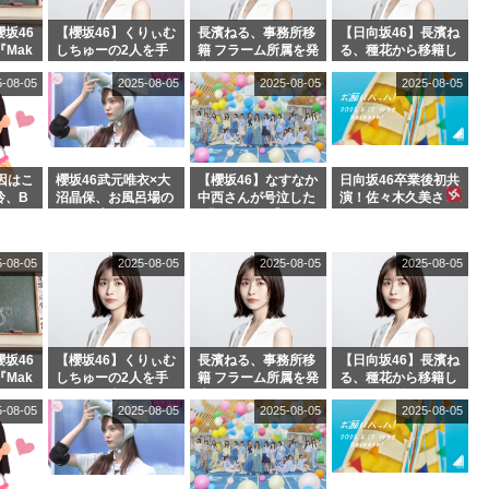
坂46
【櫻坂46】くりぃむ
長濱ねる、事務所移
【日向坂46】長濱ね
『Mak
しちゅーの2人を手
籍 フラーム所属を発
る、種花から移籍し
』オフィ
玉に取る大沼晶保
表
フラーム所属に。こ
5-08-05
2025-08-05
2025-08-05
2025-08-05
絶賛販
【くりぃむナンタ
れで事務所に所属し
ラ】
ているのは... おひさ
まの反応がこちら
因はこ
櫻坂46武元唯衣×大
【櫻坂46】なすなか
日向坂46卒業後初共
玲、B
沼晶保、お風呂場の
中西さんが号泣した
演！佐々木久美さ
わつかせ
Eカップお姉さんに
2曲目って...【ラヴ
ん、師匠オードリー
恐怖【くりぃむナン
ィット 東京ドーム公
若林さんと再会した
タラ】
演】
結果･･･【激レアさ
5-08-05
2025-08-05
2025-08-05
2025-08-05
んを連れてきた。】
坂46
【櫻坂46】くりぃむ
長濱ねる、事務所移
【日向坂46】長濱ね
『Mak
しちゅーの2人を手
籍 フラーム所属を発
る、種花から移籍し
』オフィ
玉に取る大沼晶保
表
フラーム所属に。こ
5-08-05
2025-08-05
2025-08-05
2025-08-05
絶賛販
【くりぃむナンタ
れで事務所に所属し
ラ】
ているのは... おひさ
まの反応がこちら