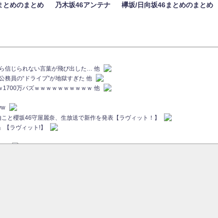
まとめのまとめ
乃木坂46アンテナ
欅坂/日向坂46まとめのまとめ
族から信じられない言葉が飛び出した… 他
代公務員の“ドライブ”が地獄すぎた 他
ｗｗ1700万バズｗｗｗｗｗｗｗｗｗｗ 他
ww
画伯こと櫻坂46守屋麗奈、生放送で新作を発表【ラヴィット！】
」【ラヴィット!】
ちら
ていた...
ピックアップ / 【櫻坂46】ミーグリで喧嘩！？山下瞳月、これはマジギレしてる
46 12thシングル『Make or Break』オフィシャルグッズ絶賛販売受付中
sをざわつかせる...
ピックアップ / 【櫻坂46】久々にあのメンバーがラヴィット出演へ！！！