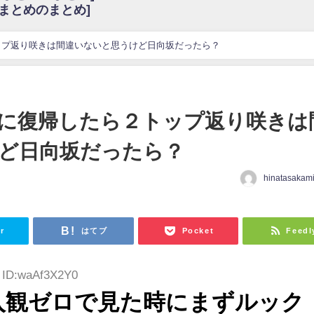
6まとめのまとめ]
w
官能的だよな？
これも素晴らしい
ップ返り咲きは間違いないと思うけど日向坂だったら？
花考案グッズ＆生写真5種が公開される
3.22 17:15〜 SHOWROOM】
んぺいとう×いちごみるく×マヨラー星人 と同じと考えてよろしいですか？
に復帰したら２トップ返り咲きは
gif
ど日向坂だったら？
ｗｗｗｗｗｗｗｗｗｗ
をかけまくったうちの息子が団地住みの貧乏に学歴で負けた」
hinatasakam
r
はてブ
Pocket
Feedl
7 ID:waAf3X2Y0
入観ゼロで見た時にまずルック