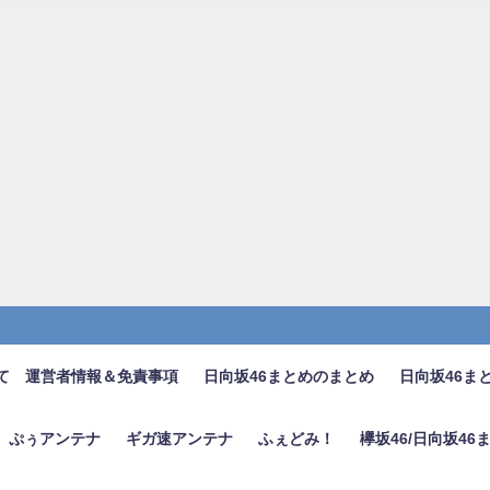
て 運営者情報＆免責事項
日向坂46まとめのまとめ
日向坂46ま
ぷぅアンテナ
ギガ速アンテナ
ふぇどみ！
欅坂46/日向坂4