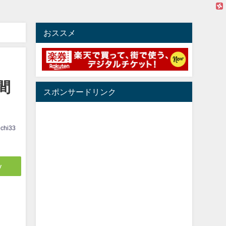
おススメ
間
スポンサードリンク
ichi33
y