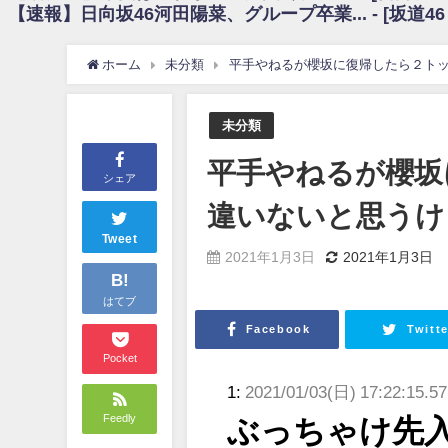
【速報】日向坂46河田陽菜、グループ卒業... - [坂道4
日向坂46まとめのまとめ / 【朗報】増田三莉音さんの生足wwwwwwwwwww
日向坂46まとめのまとめ / 筒井あやめ、アレをチラリ。こういう偶然の方が
日向坂46まとめのまとめ / 【日向坂46】富田鈴花1st写真集の先行カット、
ホーム
未分類
平手やねるが櫻坂に復帰したら２ト
日向坂46まとめのまとめ / 【日向坂46】五期生着ぐるみ生写真も！ 富田鈴
日向坂46まとめのまとめ / これから彼氏と行為する直前の賀喜遥香、やばい
アイドル – ぷぅアンテナ / 「乃木坂46ののぎおび⊿」北野日奈子が生配信！【2022.
未分類
アイドル – ぷぅアンテナ / 2022年3月22日（火）のメディア情報
アイドル – ぷぅアンテナ / 【乃木坂46】井上和の『なぎおはぎ』って こ
平手やねるが櫻坂
アイドル – ぷぅアンテナ / 【乃木坂46】日村勇紀 gif職人が切り抜いた名シーン.
シェア
ふぇどみ！ / 【悲報】呪術廻戦、視聴率5.1%
違いないと思うけ
ふぇどみ！ / 【画像】スポ－ツキャスターお姉さん・ハメまくりだったｗｗ
ふぇどみ！ / 【悲報】母「裕福な過程が高学歴になるとか大嘘。教育に金
Tweet
2021年1月3日
2021年1月3日
Powered by livedoor 相互RSS
B!
はてブ
Facebook
Twitte
Pocket
1:
2021/01/03(日) 17:22:15.5
Feedly
ぶっちゃけ先