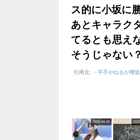
ス的に小坂に
あとキャラク
てるとも思え
そうじゃない
引用元:
・平手やねるが櫻坂
2025-08-05
202