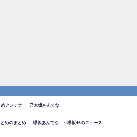
とめアンテナ
乃木坂あんてな
6まとめのまとめ
欅坂あんてな ～欅坂46のニュース