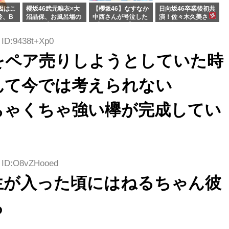
因はこ
櫻坂46武元唯衣×大
【櫻坂46】なすなか
日向坂46卒業後初共
玲、B
沼晶保、お風呂場の
中西さんが号泣した
演！佐々木久美さ
わつかせ
Eカップお姉さんに
2曲目って...【ラヴ
ん、師匠オードリー
恐怖【くりぃむナン
ィット 東京ドーム公
若林さんと再会した
 ID:9438t+Xp0
タラ】
演】
結果･･･【激レアさ
んを連れてきた。】
をペア売りしようとしていた時
んて今では考えられない
ちゃくちゃ強い欅が完成してい
8 ID:O8vZHooed
生が入った頃にはねるちゃん彼
ろ