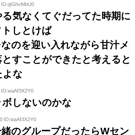
9 ID:qlGhvMbU0
やる気なくてぐだってた時期に
フトしとけば
ひなのを迎い入れながら甘汁メ
落とすことができたと考えると
たよな
2 ID:waAf3X2Y0
ラボしないのかな
80 ID:waAf3X2Y0
一緒のグループだったらWセン