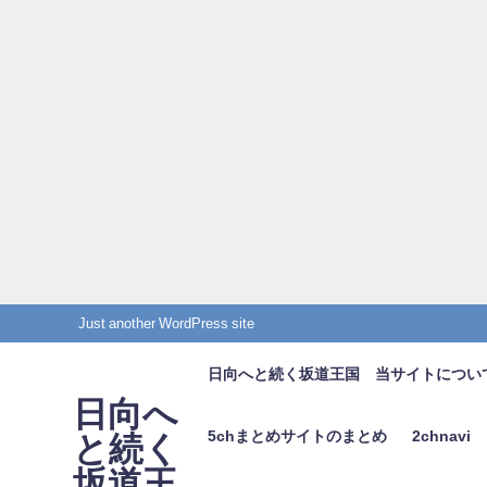
Just another WordPress site
日向へと続く坂道王国 当サイトについ
日向へ
5chまとめサイトのまとめ
2chnavi
と続く
坂道王