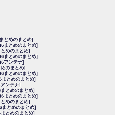
由
会見の模様がこちら！
...
ーズ集結！櫻坂46守屋麗奈×遠藤理子、8/6「ラヴィット！」水曜スタジオ出演決定
た理由
だから」佐々木久美と卒業後初の共演の様子がこちら！【激レアさん】
ちゃん、メンバーと会った模様
6まとめのまとめ]
願いバッハ！』ミーグリ日程がこちら
坂46まとめのまとめ]
これはマジギレしてる
まとめのまとめ]
ト!】
坂46まとめのまとめ]
アップ / 良い品揃え！櫻坂46 12thシングル『Make or Break』オフィシャ
いバッハ！』ミーグリ日程がこちら
46アンテナ]
で見かけるな
まとめのまとめ]
ke or Break』オフィシャルグッズ解禁
坂46まとめのまとめ]
レしてる
46まとめのまとめ]
ピックアップ / れなッピーズ集結！櫻坂46守屋麗奈×遠藤理子、8/6「ラヴィット
6アンテナ]
う！？
6まとめのまとめ]
う！？
坂46まとめのまとめ]
ハ！』ミーグリ日程がこちら
6まとめのまとめ]
ピックアップ / 日向坂46卒業後初共演！佐々木久美さん、師匠オードリー若林さん
46まとめのまとめ]
の時代だと話題に
46まとめのまとめ]