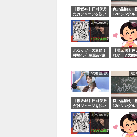
【櫻坂46】田村保乃
良い品揃え！櫻
だけジャージを脱い
12thシングル
でいた理由
e or Break
2025-08-05
202
シャルグッズ
売受付中
れなッピーズ集結！
【櫻坂46】原
櫻坂46守屋麗奈×遠
れか！？大園
藤理子、8/6「ラヴ
uddiesをざ
ィット！」水曜スタ
る...
ジオ出演決定
2025-08-05
202
【櫻坂46】田村保乃
良い品揃え！櫻
だけジャージを脱い
12thシングル
でいた理由
e or Break
2025-08-05
202
シャルグッズ
売受付中