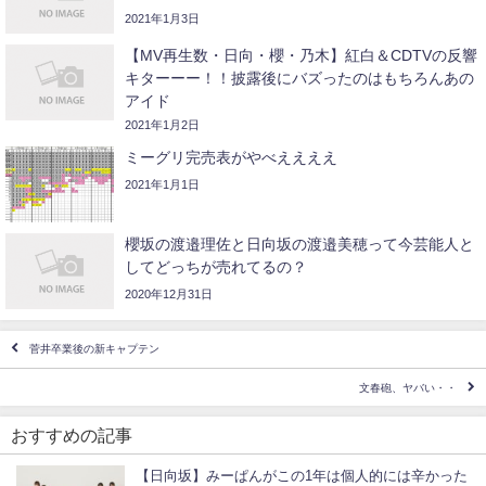
2021年1月3日
【MV再生数・日向・櫻・乃木】紅白＆CDTVの反響
キターーー！！披露後にバズったのはもちろんあの
アイド
2021年1月2日
ミーグリ完売表がやべええええ
2021年1月1日
櫻坂の渡邉理佐と日向坂の渡邉美穂って今芸能人と
してどっちが売れてるの？
2020年12月31日
菅井卒業後の新キャプテン
文春砲、ヤバい・・
おすすめの記事
【日向坂】みーぱんがこの1年は個人的には辛かった