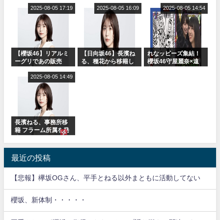
or Break』オフィシ
に取る大沼晶保【く
表
ャルグッズ絶賛販売
2025-08-05 17:19
りぃむナンタラ】
2025-08-05 16:09
2025-08-05 14:54
受付中
【櫻坂46】リアルミ
【日向坂46】長濱ね
れなッピーズ集結！
ーグリであの販売
る、種花から移籍し
櫻坂46守屋麗奈×遠
も！『Make or
フラーム所属に。こ
藤理子、8/6「ラヴィ
Break』オフィシャ
2025-08-05 14:49
れで事務所に所属し
ット！」水曜スタジ
ルグッズ解禁
ているのは... おひさ
オ出演決定
まの反応がこちら
長濱ねる、事務所移
籍 フラーム所属を発
表
最近の投稿
【悲報】欅坂OGさん、平手とねる以外まともに活動してない
櫻坂、新体制・・・・・