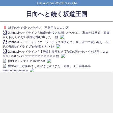
Just another WordPress site
日向へと続く坂道王国
成長の先で気づいた想い、不器用な大人の恋
2chnaviヘッドライン / 36歳の彼女と結婚したいのに、家族が猛反対。家族
から信じられない言葉が飛び出した… 他
2chnaviヘッドライン / クーラーボックス積んで出発→途中で買い足し…50
代公務員の“ドライブ”が地獄すぎた 他
2chnaviヘッドライン / 【画像】長濱ねる(27歳)の乳がヤバイと話題にｗｗ
ｗｗ1700万バズｗｗｗｗｗｗｗｗｗｗ 他
面白アンテナ / Hello world!
欅坂46/日向坂46まとめのまとめ / また日向坂、河田陽菜卒業
wwwwwwwwwww
欅坂あんてな ～欅坂46のニュース・情報・話題をピックアップ / れなぁ
画伯こと櫻坂46守屋麗奈、生放送で新作を発表【ラヴィット！】
欅坂/日向坂46まとめのまとめ / 【櫻坂46】ハリソン守屋「ゆーづのせいで
す」【ラヴィット!】
日向坂46まとめのまとめ / 長濱ねる、事務所移籍 フラーム所属を発表
日向坂46まとめのまとめ / 【日向坂46】河田陽菜卒業後、衝撃の年齢順が
こちら
乃木坂欅坂まとめのまとめ / 【日向坂46】河田陽菜推し、このときに卒業