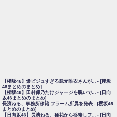
を察していた...
乃木坂46アンテナ / 長濱ねる、事務所移籍 フラーム所属を発表
乃木坂あんてな ～乃木坂46・欅坂46・日向坂46のニュース・情報・話題
をピックアップ / 【櫻坂46】ミーグリで喧嘩！？山下瞳月、これはマジギレし
てる
欅坂あんてな ～欅坂46のニュース・情報・話題をピックアップ / 良い品
揃え！櫻坂46 12thシングル『Make or Break』オフィシャルグッズ絶賛販売受
付中
欅坂/日向坂46まとめのまとめ / 【櫻坂46】原因はこれか！？大園玲、
Buddiesをざわつかせる...
乃木坂46アンテナ / 【櫻坂46】田村保乃だけジャージを脱いでいた理由
乃木坂あんてな ～乃木坂46・欅坂46・日向坂46のニュース・情報・話題
をピックアップ / 【櫻坂46】久々にあのメンバーがラヴィット出演へ！！！
日向坂46まとめのまとめ / 【櫻坂46】田村保乃だけジャージを脱いでいた
理由
【櫻坂46】爆ビジュすぎる武元唯衣さんが... - [櫻坂
日向坂46まとめのまとめ / 【日向坂46】富田鈴花1st写真集、発売記念記者
会見の模様がこちら！
46まとめのまとめ]
乃木坂欅坂まとめのまとめ / 【日向坂46】河田陽菜卒業の影響、ガチでデ
【櫻坂46】田村保乃だけジャージを脱いで... - [日向
カそう...
坂46まとめのまとめ]
欅坂あんてな ～欅坂46のニュース・情報・話題をピックアップ / れなッ
長濱ねる、事務所移籍 フラーム所属を発表 - [櫻坂46
ピーズ集結！櫻坂46守屋麗奈×遠藤理子、8/6「ラヴィット！」水曜スタジオ出
まとめのまとめ]
演決定
【日向坂46】長濱ねる、種花から移籍しフ... - [日向
欅坂/日向坂46まとめのまとめ / 【櫻坂46】田村保乃だけジャージを脱いで