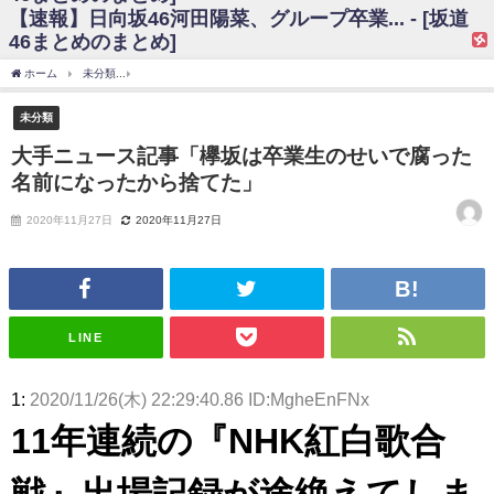
【速報】日向坂46河田陽菜、グループ卒業... - [坂道
日向坂46まとめのまとめ / 【日向坂46】富田鈴花、次の事務所が決まって
46まとめのまとめ]
そう！？
日向坂46まとめのまとめ / 【日向坂46】富田鈴花、次の事務所が決まって
ホーム
未分類
大手ニュース記事「欅坂は卒業生のせいで腐った名前になったから捨
そう！？
乃木坂46アンテナ / 【日向坂46】この月、何かあるのか！？『お願いバッ
未分類
ハ！』ミーグリ日程がこちら
乃木坂あんてな ～乃木坂46・欅坂46・日向坂46のニュース・情報・話題
大手ニュース記事「欅坂は卒業生のせいで腐った
をピックアップ / 日向坂46卒業後初共演！佐々木久美さん、師匠オードリー若
名前になったから捨てた」
林さんと再会した結果･･･【激レアさんを連れてきた。】
欅坂46/日向坂46まとめのまとめ / 『anan』の表紙の櫻坂46さん、多様性
の時代だと話題に
2020年11月27日
2020年11月27日
欅坂46/日向坂46まとめのまとめ / 日向坂46より重大発表！！！！
日向坂46まとめのまとめ / 【朗報】増田三莉音さんの生足
wwwwwwwwwwww
日向坂46まとめのまとめ / 筒井あやめ、アレをチラリ。こういう偶然の方
が官能的だよな？
LINE
日向坂46まとめのまとめ / 【日向坂46】富田鈴花1st写真集の先行カット、
これも素晴らしい
日向坂46まとめのまとめ / 【日向坂46】五期生着ぐるみ生写真も！ 富田鈴
1:
2020/11/26(木) 22:29:40.86 ID:MgheEnFNx
花考案グッズ＆生写真5種が公開される
日向坂46まとめのまとめ / これから彼氏と行為する直前の賀喜遥香、やば
11年連続の『NHK紅白歌合
い
アイドル – ぷぅアンテナ / 「乃木坂46ののぎおび⊿」北野日奈子が生配
戦』出場記録が途絶えてしま
信！【2022.3.22 17:15〜 SHOWROOM】