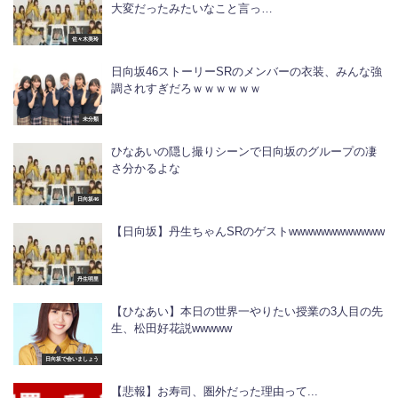
大変だったみたいなこと言っ…
佐々木美玲
日向坂46ストーリーSRのメンバーの衣装、みんな強
調されすぎだろｗｗｗｗｗｗ
未分類
ひなあいの隠し撮りシーンで日向坂のグループの凄
さ分かるよな
日向坂46
【日向坂】丹生ちゃんSRのゲストwwwwwwwwwwww
丹生明里
【ひなあい】本日の世界一やりたい授業の3人目の先
生、松田好花説wwwww
日向坂で会いましょう
【悲報】お寿司、圏外だった理由って...