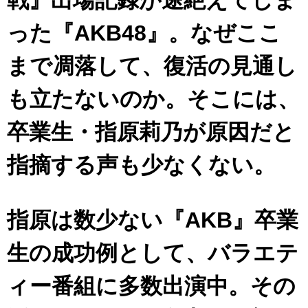
アイドル – ぷぅアンテナ / 2022年3月22日（火）のメディア情報
アイドル – ぷぅアンテナ / 【乃木坂46】井上和の『なぎおはぎ』って こん
った『AKB48』。なぜここ
ぺいとう×いちごみるく×マヨラー星人 と同じと考えてよろしいですか？
アイドル – ぷぅアンテナ / 【乃木坂46】日村勇紀 gif職人が切り抜いた名シ
まで凋落して、復活の見通し
ーン.gif
ふぇどみ！ / 【悲報】呪術廻戦、視聴率5.1%
ふぇどみ！ / 【画像】スポ－ツキャスターお姉さん・ハメまくりだったｗｗ
も立たないのか。そこには、
ｗｗｗｗｗｗｗｗｗｗ
ふぇどみ！ / 【悲報】母「裕福な過程が高学歴になるとか大嘘。教育に金を
卒業生・指原莉乃が原因だと
かけまくったうちの息子が団地住みの貧乏に学歴で負けた」
Powered by livedoor 相互RSS
指摘する声も少なくない。
指原は数少ない『AKB』卒業
生の成功例として、バラエテ
ィー番組に多数出演中。その