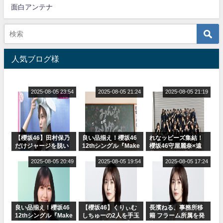
面白アンテナ
人気ブログ様
2025-08-05 23:54
2025-08-05 21:24
2025-08-05 21:19
【櫻坂46】田村保乃
良い品揃え！櫻坂46
れなッピーズ集結！
だけジャージを脱い
12thシングル『Make
櫻坂46守屋麗奈×遠
でいた理由
or Break』オフィシ
藤理子、8/6「ラヴィ
2025-08-05 20:49
ャルグッズ絶賛販売
2025-08-05 19:54
ット！」水曜スタジ
2025-08-05 17:24
受付中
オ出演決定
良い品揃え！櫻坂46
【櫻坂46】くりぃむ
長濱ねる、事務所移
12thシングル『Make
しちゅーの2人を手玉
籍 フラーム所属を発