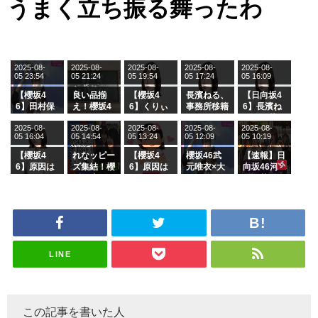
うまく立ち振る舞ったわ
2025-08-
2025-08-
2025-08-
2025-08-
2025-08-
05 23:54
05 21:24
05 19:54
05 17:24
05 16:09
【櫻坂4
良い品揃
【櫻坂4
長濱ねる、
【日向坂4
6】田村保
え！櫻坂4
6】くりぃ
事務所移籍
6】長濱ね
乃だけジャ
6 12thシン
むしちゅー
フラーム所
る、種花か
2025-08-
2025-08-
2025-08-
2025-08-
2025-08-
ージを脱い
グル『Mak
の2人を手
属を発表
ら移籍しフ
05 16:04
05 14:54
05 13:24
05 12:09
05 10:19
でいた理由
e or Brea
玉に取る大
ラーム所属
k』オフィ
沼晶保【く
に。これで
【櫻坂4
れなッピー
【櫻坂4
櫻坂46武
【速報】日
シャルグッ
りぃむナン
事務所に所
6】原因は
ズ集結！櫻
6】原因は
元唯衣×大
向坂46河
ズ絶賛販売
タラ】
属している
これか！？
坂46守屋
これか！？
沼晶保、お
田陽菜、グ
受付中
のは... おひ
大園玲、B
麗奈×遠藤
大園玲、B
風呂場のE
ループ卒業
さまの反応
uddiesを
理子、8/6
uddiesを
カップお姉
を発表
がこちら
ざわつかせ
「ラヴィッ
ざわつかせ
さんに恐怖
る...
ト！」水曜
る...
【くりぃむ
スタジオ出
ナンタラ】
演決定
LINE
この記事を書いた人