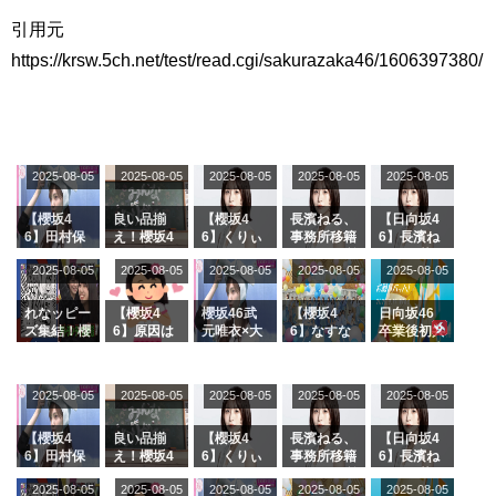
引用元
https://krsw.5ch.net/test/read.cgi/sakurazaka46/1606397380/
2025-08-05
2025-08-05
2025-08-05
2025-08-05
2025-08-05
【櫻坂4
良い品揃
【櫻坂4
長濱ねる、
【日向坂4
6】田村保
え！櫻坂4
6】くりぃ
事務所移籍
6】長濱ね
乃だけジャ
6 12thシン
むしちゅー
フラーム所
る、種花か
2025-08-05
2025-08-05
2025-08-05
2025-08-05
2025-08-05
ージを脱い
グル『Mak
の2人を手
属を発表
ら移籍しフ
でいた理由
e or Brea
玉に取る大
ラーム所属
k』オフィ
沼晶保【く
に。これで
れなッピー
【櫻坂4
櫻坂46武
【櫻坂4
日向坂46
シャルグッ
りぃむナン
事務所に所
ズ集結！櫻
6】原因は
元唯衣×大
6】なすな
卒業後初共
ズ絶賛販売
タラ】
属している
坂46守屋
これか！？
沼晶保、お
か中西さん
演！佐々木
受付中
のは... おひ
麗奈×遠藤
大園玲、B
風呂場のE
が号泣した
久美さん、
さまの反応
理子、8/6
uddiesを
カップお姉
2曲目っ
師匠オード
2025-08-05
2025-08-05
2025-08-05
2025-08-05
がこちら
2025-08-05
「ラヴィッ
ざわつかせ
さんに恐怖
て...【ラヴ
リー若林さ
ト！」水曜
る...
【くりぃむ
ィット 東
んと再会し
スタジオ出
ナンタラ】
京ドーム公
た結果･･･
【櫻坂4
良い品揃
【櫻坂4
長濱ねる、
【日向坂4
演決定
演】
【激レアさ
6】田村保
え！櫻坂4
6】くりぃ
事務所移籍
6】長濱ね
んを連れて
乃だけジャ
6 12thシン
むしちゅー
フラーム所
る、種花か
2025-08-05
2025-08-05
2025-08-05
2025-08-05
きた。】
2025-08-05
ージを脱い
グル『Mak
の2人を手
属を発表
ら移籍しフ