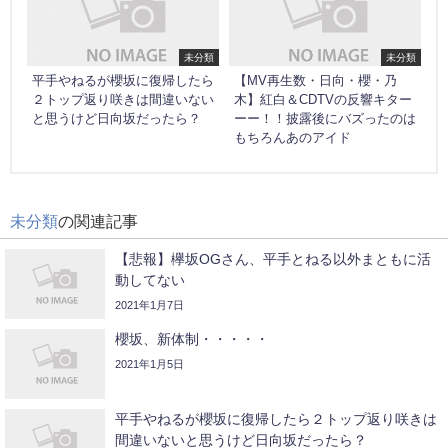
未分類
未分類
平手やねるが櫻坂に復帰したら
【MV再生数・日向・櫻・乃
２トップ返り咲きは間違いない
木】紅白＆CDTVの反響キター
と思うけど日向坂だったら？
ーー！！披露後にバズったのは
もちろんあのアイド
未分類
の関連記事
【悲報】欅坂OGさん、平手とねる以外まともに活
動してない
2021年1月7日
櫻坂、新体制・・・・・
2021年1月5日
平手やねるが櫻坂に復帰したら２トップ返り咲きは
間違いないと思うけど日向坂だったら？