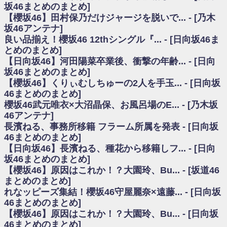
いた理由
坂46まとめのまとめ]
日向坂46まとめのまとめ / 【日向坂46】若林さん「笑えないぐらい師匠だ
【櫻坂46】田村保乃だけジャージを脱いで... - [乃木
から」佐々木久美と卒業後初の共演の様子がこちら！【激レアさん】
坂46アンテナ]
日向坂46まとめのまとめ / 【元日向坂46】情報解禁前で言えない！？丹生
良い品揃え！櫻坂46 12thシングル『... - [日向坂46ま
ちゃん、メンバーと会った模様
とめのまとめ]
乃木坂欅坂まとめのまとめ / 【日向坂46】この月、何かあるのか！？『お
【日向坂46】河田陽菜卒業後、衝撃の年齢... - [日向
願いバッハ！』ミーグリ日程がこちら
欅坂/日向坂46まとめのまとめ / 【櫻坂46】ミーグリで喧嘩！？山下瞳月、
坂46まとめのまとめ]
これはマジギレしてる
【櫻坂46】くりぃむしちゅーの2人を手玉... - [日向坂
乃木坂46アンテナ / 【櫻坂46】ハリソン守屋「ゆーづのせいです」【ラヴ
46まとめのまとめ]
ィット!】
櫻坂46武元唯衣×大沼晶保、お風呂場のE... - [乃木坂
乃木坂あんてな ～乃木坂46・欅坂46・日向坂46のニュース・情報・話題
46アンテナ]
をピックアップ / 良い品揃え！櫻坂46 12thシングル『Make or Break』オフィ
シャルグッズ絶賛販売受付中
長濱ねる、事務所移籍 フラーム所属を発表 - [日向坂
日向坂46まとめのまとめ / 【日向坂46】この月、何かあるのか！？『お願
46まとめのまとめ]
いバッハ！』ミーグリ日程がこちら
【日向坂46】長濱ねる、種花から移籍しフ... - [日向
日向坂46まとめのまとめ / 【元日向坂46】この卒業生、めちゃくちゃテレ
坂46まとめのまとめ]
ビで見かけるな
【櫻坂46】原因はこれか！？大園玲、Bu... - [坂道46
欅坂/日向坂46まとめのまとめ / 【櫻坂46】リアルミーグリであの販売も！
まとめのまとめ]
『Make or Break』オフィシャルグッズ解禁
れなッピーズ集結！櫻坂46守屋麗奈×遠藤... - [日向坂
乃木坂46アンテナ / 【櫻坂46】ミーグリで喧嘩！？山下瞳月、これはマジ
ギレしてる
46まとめのまとめ]
乃木坂あんてな ～乃木坂46・欅坂46・日向坂46のニュース・情報・話題
【櫻坂46】原因はこれか！？大園玲、Bu... - [日向坂
をピックアップ / れなッピーズ集結！櫻坂46守屋麗奈×遠藤理子、8/6「ラヴィ
46まとめのまとめ]
ット！」水曜スタジオ出演決定