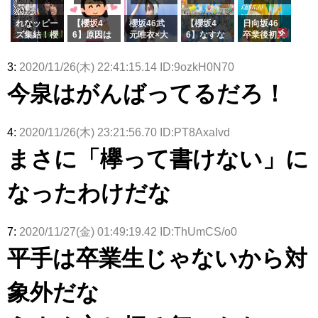
でいた理由
e or Brea
玉に取る大
ラーム所属
k』オフィ
沼晶保【く
に。これで
れなッピー
【櫻坂4
櫻坂46武
【櫻坂4
日向坂46
シャルグッ
りぃむナン
事務所に所
ズ集結！櫻
6】原因は
元唯衣×大
6】なすな
卒業後初共
ズ絶賛販売
タラ】
属している
坂46守屋
これか！？
沼晶保、お
か中西さん
演！佐々木
受付中
のは... おひ
麗奈×遠藤
大園玲、B
風呂場のE
が号泣した
久美さん、
3:
2020/11/26(木) 22:41:15.14 ID:9ozkH0N70
さまの反応
理子、8/6
uddiesを
カップお姉
2曲目っ
師匠オード
がこちら
「ラヴィッ
ざわつかせ
さんに恐怖
て...【ラヴ
リー若林さ
今泉はがんばってるだろ！
ト！」水曜
る...
【くりぃむ
ィット 東
んと再会し
スタジオ出
ナンタラ】
京ドーム公
た結果･･･
演決定
演】
【激レアさ
んを連れて
4:
2020/11/26(木) 23:21:56.70 ID:PT8AxaIvd
きた。】
まさに「欅って書けない」に
なったわけだな
7:
2020/11/27(金) 01:49:19.42 ID:ThUmCS/o0
平手は卒業生じゃないから対
象外だな