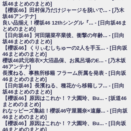
いた理由
坂46まとめのまとめ]
日向坂46まとめのまとめ / 【日向坂46】若林さん「笑えないぐらい師匠だ
【櫻坂46】田村保乃だけジャージを脱いで... - [乃木
から」佐々木久美と卒業後初の共演の様子がこちら！【激レアさん】
坂46アンテナ]
日向坂46まとめのまとめ / 【元日向坂46】情報解禁前で言えない！？丹生
良い品揃え！櫻坂46 12thシングル『... - [日向坂46ま
ちゃん、メンバーと会った模様
とめのまとめ]
乃木坂欅坂まとめのまとめ / 【日向坂46】この月、何かあるのか！？『お
【日向坂46】河田陽菜卒業後、衝撃の年齢... - [日向
願いバッハ！』ミーグリ日程がこちら
欅坂/日向坂46まとめのまとめ / 【櫻坂46】ミーグリで喧嘩！？山下瞳月、
坂46まとめのまとめ]
これはマジギレしてる
【櫻坂46】くりぃむしちゅーの2人を手玉... - [日向坂
乃木坂46アンテナ / 【櫻坂46】ハリソン守屋「ゆーづのせいです」【ラヴ
46まとめのまとめ]
ィット!】
櫻坂46武元唯衣×大沼晶保、お風呂場のE... - [乃木坂
乃木坂あんてな ～乃木坂46・欅坂46・日向坂46のニュース・情報・話題
46アンテナ]
をピックアップ / 良い品揃え！櫻坂46 12thシングル『Make or Break』オフィ
シャルグッズ絶賛販売受付中
長濱ねる、事務所移籍 フラーム所属を発表 - [日向坂
日向坂46まとめのまとめ / 【日向坂46】この月、何かあるのか！？『お願
46まとめのまとめ]
いバッハ！』ミーグリ日程がこちら
【日向坂46】長濱ねる、種花から移籍しフ... - [日向
日向坂46まとめのまとめ / 【元日向坂46】この卒業生、めちゃくちゃテレ
坂46まとめのまとめ]
ビで見かけるな
【櫻坂46】原因はこれか！？大園玲、Bu... - [坂道46
欅坂/日向坂46まとめのまとめ / 【櫻坂46】リアルミーグリであの販売も！
まとめのまとめ]
『Make or Break』オフィシャルグッズ解禁
れなッピーズ集結！櫻坂46守屋麗奈×遠藤... - [日向坂
乃木坂46アンテナ / 【櫻坂46】ミーグリで喧嘩！？山下瞳月、これはマジ
ギレしてる
46まとめのまとめ]
乃木坂あんてな ～乃木坂46・欅坂46・日向坂46のニュース・情報・話題
【櫻坂46】原因はこれか！？大園玲、Bu... - [日向坂
をピックアップ / れなッピーズ集結！櫻坂46守屋麗奈×遠藤理子、8/6「ラヴィ
46まとめのまとめ]
ット！」水曜スタジオ出演決定