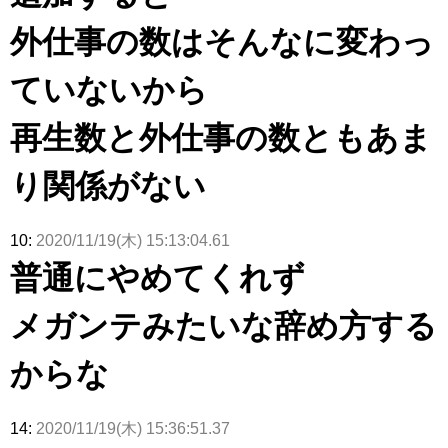
スタジオ出
ナンタラ】
京ドーム公
た結果･･･
演決定
演】
【激レアさ
外仕事の数はそんなに変わっ
んを連れて
きた。】
ていないから
再生数と外仕事の数ともあま
り関係がない
10:
2020/11/19(木) 15:13:04.61
普通にやめてくれず
メガンテみたいな辞め方する
からな
14:
2020/11/19(木) 15:36:51.37