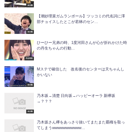
未分類
【潮紗理菜ガムランボール】ツッコミの代名詞に澤
部チョイスしたとこが若林のセン…
未分類
ひーひー兄弟の時、1度河田さんが心が折れかけた時
の丹生ちゃんの行動...
丹生明里
Mステで確信した 改名後のセンターは天ちゃんし
かいない
未分類
乃木坂→清楚 日向坂→ハッピーオーラ 新欅坂
→？？？
未分類
乃木坂さん欅をあっさり抜いてまたまた覇権を取っ
てしまうwwwwwwwwwww…