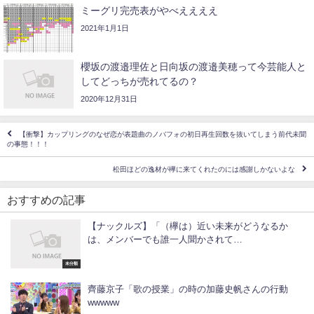
ミーグリ完売表がやべええええ
2021年1月1日
櫻坂の渡邉理佐と日向坂の渡邉美穂って今芸能人と
してどっちが売れてるの？
2020年12月31日
【衝撃】カップリングのなぜ恋が表題曲のノバフォの初日再生回数を抜いてしまう前代未聞
の事態！！！
松田ほどの逸材が欅に来てくれたのには感謝しかないよな
おすすめの記事
【ナックルズ】「（欅は）近い未来がどうなるか
は、メンバーでも誰一人聞かされて…
未分類
齊藤京子「歌の授業」の時の加藤史帆さんの行動
wwwww