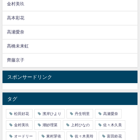
金村美玖
高本彩花
高瀬愛奈
髙橋未来虹
齊藤京子
スポンサードリンク
タグ
松田好花
濱岸ひより
丹生明里
高瀬愛奈
金村美玖
潮紗理菜
上村ひなの
佐々木久美
オードリー
東村芽依
佐々木美玲
富田鈴花