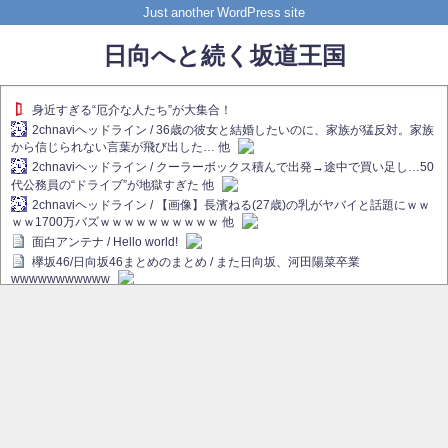
Just another WordPress site
日向へと続く坂道王国
身近すぎる“厄介な人たち”が大集合！
2chnaviヘッドライン / 36歳の彼女と結婚したいのに、家族が猛反対。家族
から信じられない言葉が飛び出した… 他
2chnaviヘッドライン / クーラーボックス積んで出発→途中で買い足し…50
代公務員の“ドライブ”が地獄すぎた 他
2chnaviヘッドライン / 【画像】長濱ねる(27歳)の乳がヤバイと話題にｗｗ
ｗｗ1700万バズｗｗｗｗｗｗｗｗｗｗ 他
面白アンテナ / Hello world!
欅坂46/日向坂46まとめのまとめ / また日向坂、河田陽菜卒業
wwwwwwwwwww
欅坂あんてな ～欅坂46のニュース・情報・話題をピックアップ / れなぁ
画伯こと櫻坂46守屋麗奈、生放送で新作を発表【ラヴィット！】
欅坂/日向坂46まとめのまとめ / 【櫻坂46】ハリソン守屋「ゆーづのせいで
す」【ラヴィット!】
日向坂46まとめのまとめ / 長濱ねる、事務所移籍 フラーム所属を発表
日向坂46まとめのまとめ / 【日向坂46】河田陽菜卒業後、衝撃の年齢順が
こちら
乃木坂欅坂まとめのまとめ / 【日向坂46】河田陽菜推し、このときに卒業