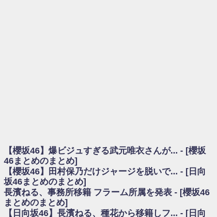
を察していた...
乃木坂46アンテナ / 長濱ねる、事務所移籍 フラーム所属を発表
乃木坂あんてな ～乃木坂46・欅坂46・日向坂46のニュース・情報・話題
をピックアップ / 【櫻坂46】ミーグリで喧嘩！？山下瞳月、これはマジギレし
てる
欅坂あんてな ～欅坂46のニュース・情報・話題をピックアップ / 良い品
揃え！櫻坂46 12thシングル『Make or Break』オフィシャルグッズ絶賛販売受
付中
欅坂/日向坂46まとめのまとめ / 【櫻坂46】原因はこれか！？大園玲、
Buddiesをざわつかせる...
乃木坂46アンテナ / 【櫻坂46】田村保乃だけジャージを脱いでいた理由
乃木坂あんてな ～乃木坂46・欅坂46・日向坂46のニュース・情報・話題
をピックアップ / 【櫻坂46】久々にあのメンバーがラヴィット出演へ！！！
日向坂46まとめのまとめ / 【櫻坂46】田村保乃だけジャージを脱いでいた
理由
【櫻坂46】爆ビジュすぎる武元唯衣さんが... - [櫻坂
日向坂46まとめのまとめ / 【日向坂46】富田鈴花1st写真集、発売記念記者
会見の模様がこちら！
46まとめのまとめ]
乃木坂欅坂まとめのまとめ / 【日向坂46】河田陽菜卒業の影響、ガチでデ
【櫻坂46】田村保乃だけジャージを脱いで... - [日向
カそう...
坂46まとめのまとめ]
欅坂あんてな ～欅坂46のニュース・情報・話題をピックアップ / れなッ
長濱ねる、事務所移籍 フラーム所属を発表 - [櫻坂46
ピーズ集結！櫻坂46守屋麗奈×遠藤理子、8/6「ラヴィット！」水曜スタジオ出
まとめのまとめ]
演決定
【日向坂46】長濱ねる、種花から移籍しフ... - [日向
欅坂/日向坂46まとめのまとめ / 【櫻坂46】田村保乃だけジャージを脱いで