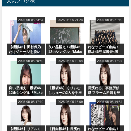
人気ブログ様
2025-08-05 23:54
2025-08-05 21:24
2025-08-05 21:19
【櫻坂46】田村保乃
良い品揃え！櫻坂46
れなッピーズ集結！
だけジャージを脱い
12thシングル『Make
櫻坂46守屋麗奈×遠
でいた理由
or Break』オフィシ
藤理子、8/6「ラヴィ
2025-08-05 20:49
ャルグッズ絶賛販売
2025-08-05 19:54
ット！」水曜スタジ
2025-08-05 17:24
受付中
オ出演決定
良い品揃え！櫻坂46
【櫻坂46】くりぃむ
長濱ねる、事務所移
12thシングル『Make
しちゅーの2人を手玉
籍 フラーム所属を発
or Break』オフィシ
に取る大沼晶保【く
表
ャルグッズ絶賛販売
2025-08-05 17:19
りぃむナンタラ】
2025-08-05 16:09
2025-08-05 14:54
受付中
【櫻坂46】リアルミ
【日向坂46】長濱ね
れなッピーズ集結！