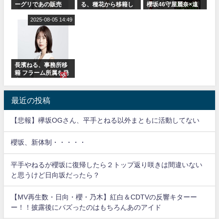
ーグリであの販売
る、種花から移籍し
櫻坂46守屋麗奈×遠
も！『Make or
フラーム所属に。こ
藤理子、8/6「ラヴィ
Break』オフィシャ
2025-08-05 14:49
れで事務所に所属し
ット！」水曜スタジ
ルグッズ解禁
ているのは... おひさ
オ出演決定
まの反応がこちら
長濱ねる、事務所移
籍 フラーム所属を発
表
最近の投稿
【悲報】欅坂OGさん、平手とねる以外まともに活動してない
櫻坂、新体制・・・・・
平手やねるが櫻坂に復帰したら２トップ返り咲きは間違いない
と思うけど日向坂だったら？
【MV再生数・日向・櫻・乃木】紅白＆CDTVの反響キターー
ー！！披露後にバズったのはもちろんあのアイド