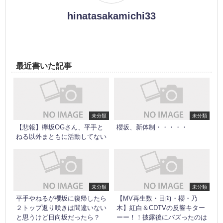
hinatasakamichi33
最近書いた記事
未分類
未分類
【悲報】欅坂OGさん、平手と
櫻坂、新体制・・・・・
ねる以外まともに活動してない
未分類
未分類
平手やねるが櫻坂に復帰したら
【MV再生数・日向・櫻・乃
２トップ返り咲きは間違いない
木】紅白＆CDTVの反響キター
と思うけど日向坂だったら？
ーー！！披露後にバズったのは