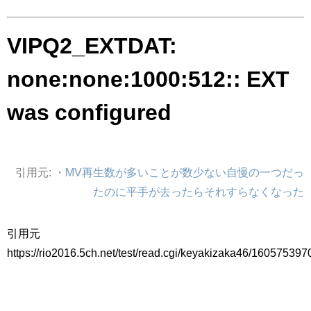
アイドル – ぷぅアンテナ / 2022年3月22日（火）のメディア情報
アイドル – ぷぅアンテナ / 【乃木坂46】井上和の『なぎおはぎ』って こん
ぺいとう×いちごみるく×マヨラー星人 と同じと考えてよろしいですか？
VIPQ2_EXTDAT:
アイドル – ぷぅアンテナ / 【乃木坂46】日村勇紀 gif職人が切り抜いた名シ
ーン.gif
none:none:1000:512:: EXT
ふぇどみ！ / 【悲報】呪術廻戦、視聴率5.1%
ふぇどみ！ / 【画像】スポ－ツキャスターお姉さん・ハメまくりだったｗｗ
ｗｗｗｗｗｗｗｗｗｗ
was configured
ふぇどみ！ / 【悲報】母「裕福な過程が高学歴になるとか大嘘。教育に金を
かけまくったうちの息子が団地住みの貧乏に学歴で負けた」
Powered by livedoor 相互RSS
引用元:
・MV再生数が多いことが数少ない自慢の一つだっ
たのに平手が去ったらそれすらなくなった
引用元
https://rio2016.5ch.net/test/read.cgi/keyakizaka46/160575397