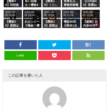
【櫻坂4
良い品揃
【櫻坂4
長濱ねる、
【日向坂4
6】田村保
え！櫻坂4
6】くりぃ
事務所移籍
6】長濱ね
乃だけジャ
6 12thシン
むしちゅー
フラーム所
る、種花か
2025-08-
2025-08-
2025-08-
2025-08-
2025-08-
ージを脱い
グル『Mak
の2人を手
属を発表
ら移籍しフ
05 16:04
05 14:54
05 13:24
05 12:09
05 10:19
でいた理由
e or Brea
玉に取る大
ラーム所属
k』オフィ
沼晶保【く
に。これで
【櫻坂4
れなッピー
【櫻坂4
櫻坂46武
【速報】日
シャルグッ
りぃむナン
事務所に所
6】原因は
ズ集結！櫻
6】原因は
元唯衣×大
向坂46河
ズ絶賛販売
タラ】
属している
これか！？
坂46守屋
これか！？
沼晶保、お
田陽菜、グ
受付中
のは... おひ
大園玲、B
麗奈×遠藤
大園玲、B
風呂場のE
ループ卒業
さまの反応
uddiesを
理子、8/6
uddiesを
カップお姉
を発表
がこちら
ざわつかせ
「ラヴィッ
ざわつかせ
さんに恐怖
る...
ト！」水曜
る...
【くりぃむ
スタジオ出
ナンタラ】
演決定
LINE
この記事を書いた人