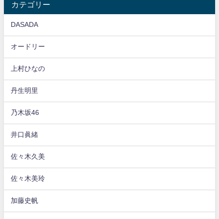
カテゴリー
DASADA
オードリー
上村ひなの
丹生明里
乃木坂46
井口眞緒
佐々木久美
佐々木美玲
加藤史帆