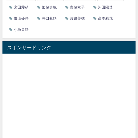
宮田愛萌
加藤史帆
齊藤京子
河田陽菜
影山優佳
井口眞緒
渡邉美穂
高本彩花
小坂菜緒
スポンサードリンク