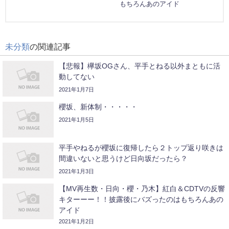
もちろんあのアイド
未分類
の関連記事
【悲報】欅坂OGさん、平手とねる以外まともに活
動してない
2021年1月7日
櫻坂、新体制・・・・・
2021年1月5日
平手やねるが櫻坂に復帰したら２トップ返り咲きは
間違いないと思うけど日向坂だったら？
2021年1月3日
【MV再生数・日向・櫻・乃木】紅白＆CDTVの反響
キターーー！！披露後にバズったのはもちろんあの
アイド
2021年1月2日