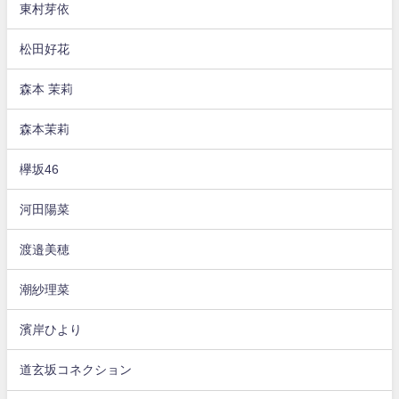
東村芽依
松田好花
森本 茉莉
森本茉莉
欅坂46
河田陽菜
渡邉美穂
潮紗理菜
濱岸ひより
道玄坂コネクション