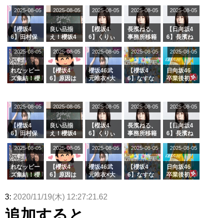
2025-08-05
2025-08-05
2025-08-05
2025-08-05
2025-08-05
【櫻坂4
良い品揃
【櫻坂4
長濱ねる、
【日向坂4
6】田村保
え！櫻坂4
6】くりぃ
事務所移籍
6】長濱ね
乃だけジャ
6 12thシン
むしちゅー
フラーム所
る、種花か
2025-08-05
2025-08-05
2025-08-05
2025-08-05
2025-08-05
ージを脱い
グル『Mak
の2人を手
属を発表
ら移籍しフ
でいた理由
e or Brea
玉に取る大
ラーム所属
k』オフィ
沼晶保【く
に。これで
れなッピー
【櫻坂4
櫻坂46武
【櫻坂4
日向坂46
シャルグッ
りぃむナン
事務所に所
ズ集結！櫻
6】原因は
元唯衣×大
6】なすな
卒業後初共
ズ絶賛販売
タラ】
属している
坂46守屋
これか！？
沼晶保、お
か中西さん
演！佐々木
受付中
のは... おひ
麗奈×遠藤
大園玲、B
風呂場のE
が号泣した
久美さん、
さまの反応
理子、8/6
uddiesを
カップお姉
2曲目っ
師匠オード
2025-08-05
2025-08-05
2025-08-05
2025-08-05
がこちら
2025-08-05
「ラヴィッ
ざわつかせ
さんに恐怖
て...【ラヴ
リー若林さ
ト！」水曜
る...
【くりぃむ
ィット 東
んと再会し
スタジオ出
ナンタラ】
京ドーム公
た結果･･･
【櫻坂4
良い品揃
【櫻坂4
長濱ねる、
【日向坂4
演決定
演】
【激レアさ
6】田村保
え！櫻坂4
6】くりぃ
事務所移籍
6】長濱ね
んを連れて
乃だけジャ
6 12thシン
むしちゅー
フラーム所
る、種花か
2025-08-05
2025-08-05
2025-08-05
2025-08-05
きた。】
2025-08-05
ージを脱い
グル『Mak
の2人を手
属を発表
ら移籍しフ
でいた理由
e or Brea
玉に取る大
ラーム所属
k』オフィ
沼晶保【く
に。これで
れなッピー
【櫻坂4
櫻坂46武
【櫻坂4
日向坂46
シャルグッ
りぃむナン
事務所に所
ズ集結！櫻
6】原因は
元唯衣×大
6】なすな
卒業後初共
ズ絶賛販売
タラ】
属している
坂46守屋
これか！？
沼晶保、お
か中西さん
演！佐々木
受付中
のは... おひ
麗奈×遠藤
大園玲、B
風呂場のE
が号泣した
久美さん、
3:
2020/11/19(木) 12:27:21.62
さまの反応
理子、8/6
uddiesを
カップお姉
2曲目っ
師匠オード
がこちら
「ラヴィッ
ざわつかせ
さんに恐怖
て...【ラヴ
リー若林さ
追加すると
ト！」水曜
る...
【くりぃむ
ィット 東
んと再会し