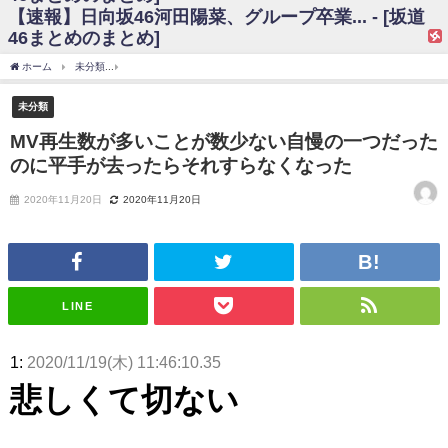
【速報】日向坂46河田陽菜、グループ卒業... - [坂道
日向坂46まとめのまとめ / 【日向坂46】富田鈴花、次の事務所が決まって
46まとめのまとめ]
そう！？
日向坂46まとめのまとめ / 【日向坂46】富田鈴花、次の事務所が決まって
ホーム
未分類
MV再生数が多いことが数少ない自慢の一つだったのに平手が去ったら
そう！？
乃木坂46アンテナ / 【日向坂46】この月、何かあるのか！？『お願いバッ
未分類
ハ！』ミーグリ日程がこちら
乃木坂あんてな ～乃木坂46・欅坂46・日向坂46のニュース・情報・話題
MV再生数が多いことが数少ない自慢の一つだった
をピックアップ / 日向坂46卒業後初共演！佐々木久美さん、師匠オードリー若
のに平手が去ったらそれすらなくなった
林さんと再会した結果･･･【激レアさんを連れてきた。】
欅坂46/日向坂46まとめのまとめ / 『anan』の表紙の櫻坂46さん、多様性
の時代だと話題に
2020年11月20日
2020年11月20日
欅坂46/日向坂46まとめのまとめ / 日向坂46より重大発表！！！！
日向坂46まとめのまとめ / 【朗報】増田三莉音さんの生足
wwwwwwwwwwww
日向坂46まとめのまとめ / 筒井あやめ、アレをチラリ。こういう偶然の方
が官能的だよな？
LINE
日向坂46まとめのまとめ / 【日向坂46】富田鈴花1st写真集の先行カット、
これも素晴らしい
日向坂46まとめのまとめ / 【日向坂46】五期生着ぐるみ生写真も！ 富田鈴
1:
2020/11/19(木) 11:46:10.35
花考案グッズ＆生写真5種が公開される
日向坂46まとめのまとめ / これから彼氏と行為する直前の賀喜遥香、やば
悲しくて切ない
い
アイドル – ぷぅアンテナ / 「乃木坂46ののぎおび⊿」北野日奈子が生配
信！【2022.3.22 17:15〜 SHOWROOM】