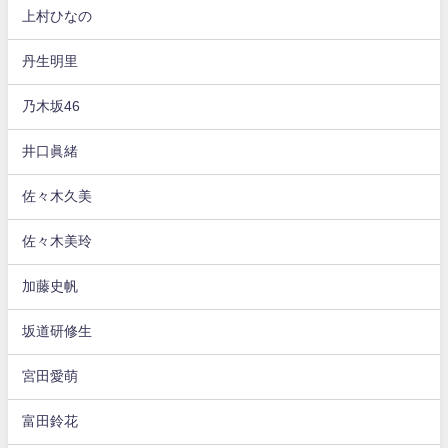
上村ひなの
丹生明里
乃木坂46
井口眞緒
佐々木久美
佐々木美玲
加藤史帆
坂道研修生
宮田愛萌
富田鈴花