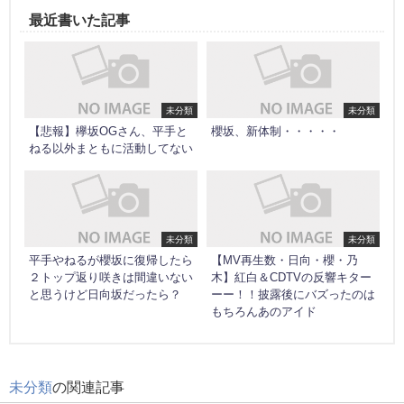
最近書いた記事
未分類
未分類
【悲報】欅坂OGさん、平手と
櫻坂、新体制・・・・・
ねる以外まともに活動してない
未分類
未分類
平手やねるが櫻坂に復帰したら
【MV再生数・日向・櫻・乃
２トップ返り咲きは間違いない
木】紅白＆CDTVの反響キター
と思うけど日向坂だったら？
ーー！！披露後にバズったのは
もちろんあのアイド
未分類
の関連記事