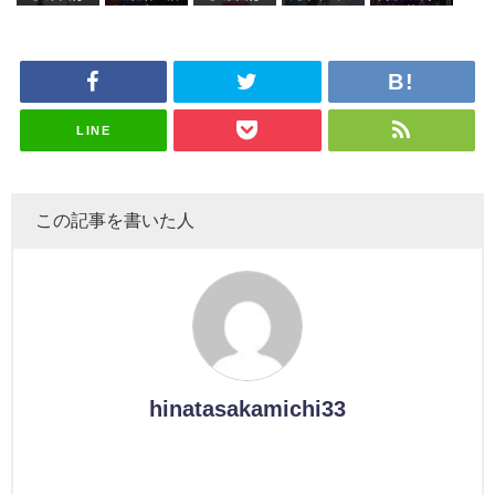
ズ絶賛販売
タラ】
属している
これか！？
坂46守屋
これか！？
沼晶保、お
田陽菜、グ
受付中
のは... おひ
大園玲、B
麗奈×遠藤
大園玲、B
風呂場のE
ループ卒業
さまの反応
uddiesを
理子、8/6
uddiesを
カップお姉
を発表
がこちら
ざわつかせ
「ラヴィッ
ざわつかせ
さんに恐怖
る...
ト！」水曜
る...
【くりぃむ
スタジオ出
ナンタラ】
演決定
LINE
この記事を書いた人
hinatasakamichi33