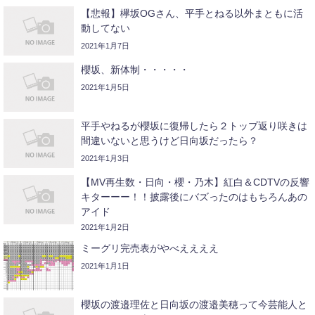
【悲報】欅坂OGさん、平手とねる以外まともに活
動してない
2021年1月7日
櫻坂、新体制・・・・・
2021年1月5日
平手やねるが櫻坂に復帰したら２トップ返り咲きは
間違いないと思うけど日向坂だったら？
2021年1月3日
【MV再生数・日向・櫻・乃木】紅白＆CDTVの反響
キターーー！！披露後にバズったのはもちろんあの
アイド
2021年1月2日
ミーグリ完売表がやべええええ
2021年1月1日
櫻坂の渡邉理佐と日向坂の渡邉美穂って今芸能人と