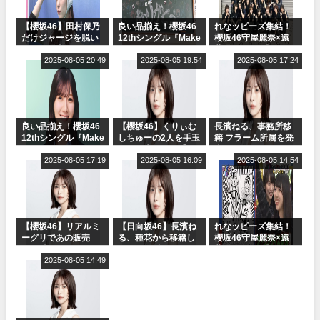
【櫻坂46】田村保乃
良い品揃え！櫻坂46
れなッピーズ集結！
だけジャージを脱い
12thシングル『Make
櫻坂46守屋麗奈×遠
でいた理由
or Break』オフィシ
藤理子、8/6「ラヴィ
2025-08-05 20:49
ャルグッズ絶賛販売
2025-08-05 19:54
ット！」水曜スタジ
2025-08-05 17:24
受付中
オ出演決定
良い品揃え！櫻坂46
【櫻坂46】くりぃむ
長濱ねる、事務所移
12thシングル『Make
しちゅーの2人を手玉
籍 フラーム所属を発
or Break』オフィシ
に取る大沼晶保【く
表
ャルグッズ絶賛販売
2025-08-05 17:19
りぃむナンタラ】
2025-08-05 16:09
2025-08-05 14:54
受付中
【櫻坂46】リアルミ
【日向坂46】長濱ね
れなッピーズ集結！
ーグリであの販売
る、種花から移籍し
櫻坂46守屋麗奈×遠
も！『Make or
フラーム所属に。こ
藤理子、8/6「ラヴィ
Break』オフィシャ
2025-08-05 14:49
れで事務所に所属し
ット！」水曜スタジ
ルグッズ解禁
ているのは... おひさ
オ出演決定
まの反応がこちら