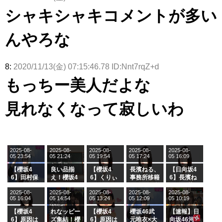
シャキシャキコメントが多い
んやろな
8:
2020/11/13(金) 07:15:46.78 ID:Nnt7rqZ+d
もっちー美人だよな
見れなくなって寂しいわ
2025-08-
2025-08-
2025-08-
2025-08-
2025-08-
05 23:54
05 21:24
05 19:54
05 17:24
05 16:09
【櫻坂4
良い品揃
【櫻坂4
長濱ねる、
【日向坂4
6】田村保
え！櫻坂4
6】くりぃ
事務所移籍
6】長濱ね
乃だけジャ
6 12thシン
むしちゅー
フラーム所
る、種花か
2025-08-
2025-08-
2025-08-
2025-08-
2025-08-
ージを脱い
グル『Mak
の2人を手
属を発表
ら移籍しフ
05 16:04
05 14:54
05 13:24
05 12:09
05 10:19
でいた理由
e or Brea
玉に取る大
ラーム所属
k』オフィ
沼晶保【く
に。これで
【櫻坂4
れなッピー
【櫻坂4
櫻坂46武
【速報】日
シャルグッ
りぃむナン
事務所に所
6】原因は
ズ集結！櫻
6】原因は
元唯衣×大
向坂46河