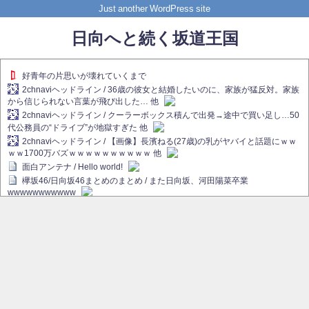
Just another WordPress site
日向へと続く坂道王国
好青年の片思いが壊れていくまで
2chnaviヘッドライン / 36歳の彼女と結婚したいのに、家族が猛反対。家族
から信じられない言葉が飛び出した… 他
2chnaviヘッドライン / クーラーボックス積んで出発→途中で買い足し…50
代公務員の“ドライブ”が地獄すぎた 他
2chnaviヘッドライン / 【画像】長濱ねる(27歳)の乳がヤバイと話題にｗｗ
ｗｗ1700万バズｗｗｗｗｗｗｗｗｗｗ 他
面白アンテナ / Hello world!
欅坂46/日向坂46まとめのまとめ / また日向坂、河田陽菜卒業
wwwwwwwwwww
欅坂あんてな ～欅坂46のニュース・情報・話題をピックアップ / れなぁ
画伯こと櫻坂46守屋麗奈、生放送で新作を発表【ラヴィット！】
欅坂/日向坂46まとめのまとめ / 【櫻坂46】ハリソン守屋「ゆーづのせいで
す」【ラヴィット!】
日向坂46まとめのまとめ / 長濱ねる、事務所移籍 フラーム所属を発表
日向坂46まとめのまとめ / 【日向坂46】河田陽菜卒業後、衝撃の年齢順が
こちら
乃木坂欅坂まとめのまとめ / 【日向坂46】河田陽菜推し、このときに卒業