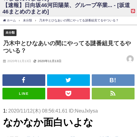
【速報】日向坂46河田陽菜、グループ卒業... - [坂道
日向坂46まとめのまとめ / 【日向坂46】富田鈴花、次の事務所が決まって
46まとめのまとめ]
そう！？
日向坂46まとめのまとめ / 【日向坂46】富田鈴花、次の事務所が決まって
ホーム
未分類
乃木中とひなあいの間にやってる謎番組見てるやついる？
そう！？
乃木坂46アンテナ / 【日向坂46】この月、何かあるのか！？『お願いバッ
未分類
ハ！』ミーグリ日程がこちら
乃木坂あんてな ～乃木坂46・欅坂46・日向坂46のニュース・情報・話題
乃木中とひなあいの間にやってる謎番組見てるや
をピックアップ / 日向坂46卒業後初共演！佐々木久美さん、師匠オードリー若
ついる？
林さんと再会した結果･･･【激レアさんを連れてきた。】
欅坂46/日向坂46まとめのまとめ / 『anan』の表紙の櫻坂46さん、多様性
の時代だと話題に
2020年11月13日
2020年11月13日
欅坂46/日向坂46まとめのまとめ / 日向坂46より重大発表！！！！
日向坂46まとめのまとめ / 【朗報】増田三莉音さんの生足
wwwwwwwwwwww
日向坂46まとめのまとめ / 筒井あやめ、アレをチラリ。こういう偶然の方
が官能的だよな？
LINE
日向坂46まとめのまとめ / 【日向坂46】富田鈴花1st写真集の先行カット、
これも素晴らしい
日向坂46まとめのまとめ / 【日向坂46】五期生着ぐるみ生写真も！ 富田鈴
1:
2020/11/12(木) 08:56:41.61 ID:NeuJxIysa
花考案グッズ＆生写真5種が公開される
日向坂46まとめのまとめ / これから彼氏と行為する直前の賀喜遥香、やば
なかなか面白いよな
い
アイドル – ぷぅアンテナ / 「乃木坂46ののぎおび⊿」北野日奈子が生配
信！【2022.3.22 17:15〜 SHOWROOM】