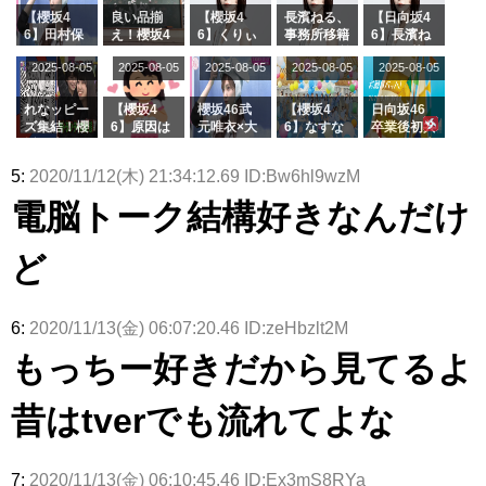
スタジオ出
ナンタラ】
京ドーム公
た結果･･･
【櫻坂4
良い品揃
【櫻坂4
長濱ねる、
【日向坂4
演決定
演】
【激レアさ
6】田村保
え！櫻坂4
6】くりぃ
事務所移籍
6】長濱ね
んを連れて
乃だけジャ
6 12thシン
むしちゅー
フラーム所
る、種花か
2025-08-05
2025-08-05
2025-08-05
2025-08-05
きた。】
2025-08-05
ージを脱い
グル『Mak
の2人を手
属を発表
ら移籍しフ
でいた理由
e or Brea
玉に取る大
ラーム所属
k』オフィ
沼晶保【く
に。これで
れなッピー
【櫻坂4
櫻坂46武
【櫻坂4
日向坂46
シャルグッ
りぃむナン
事務所に所
ズ集結！櫻
6】原因は
元唯衣×大
6】なすな
卒業後初共
ズ絶賛販売
タラ】
属している
坂46守屋
これか！？
沼晶保、お
か中西さん
演！佐々木
受付中
のは... おひ
麗奈×遠藤
大園玲、B
風呂場のE
が号泣した
久美さん、
5:
2020/11/12(木) 21:34:12.69 ID:Bw6hl9wzM
さまの反応
理子、8/6
uddiesを
カップお姉
2曲目っ
師匠オード
がこちら
「ラヴィッ
ざわつかせ
さんに恐怖
て...【ラヴ
リー若林さ
電脳トーク結構好きなんだけ
ト！」水曜
る...
【くりぃむ
ィット 東
んと再会し
スタジオ出
ナンタラ】
京ドーム公
た結果･･･
演決定
演】
【激レアさ
ど
んを連れて
きた。】
6:
2020/11/13(金) 06:07:20.46 ID:zeHbzlt2M
もっちー好きだから見てるよ
昔はtverでも流れてよな
7:
2020/11/13(金) 06:10:45.46 ID:Ex3mS8RYa