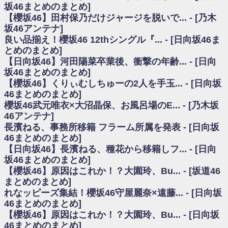
いた理由
坂46まとめのまとめ]
日向坂46まとめのまとめ / 【日向坂46】若林さん「笑えないぐらい師匠だ
【櫻坂46】田村保乃だけジャージを脱いで... - [乃木
から」佐々木久美と卒業後初の共演の様子がこちら！【激レアさん】
坂46アンテナ]
日向坂46まとめのまとめ / 【元日向坂46】情報解禁前で言えない！？丹生
良い品揃え！櫻坂46 12thシングル『... - [日向坂46ま
ちゃん、メンバーと会った模様
とめのまとめ]
乃木坂欅坂まとめのまとめ / 【日向坂46】この月、何かあるのか！？『お
【日向坂46】河田陽菜卒業後、衝撃の年齢... - [日向
願いバッハ！』ミーグリ日程がこちら
欅坂/日向坂46まとめのまとめ / 【櫻坂46】ミーグリで喧嘩！？山下瞳月、
坂46まとめのまとめ]
これはマジギレしてる
【櫻坂46】くりぃむしちゅーの2人を手玉... - [日向坂
乃木坂46アンテナ / 【櫻坂46】ハリソン守屋「ゆーづのせいです」【ラヴ
46まとめのまとめ]
ィット!】
櫻坂46武元唯衣×大沼晶保、お風呂場のE... - [乃木坂
乃木坂あんてな ～乃木坂46・欅坂46・日向坂46のニュース・情報・話題
46アンテナ]
をピックアップ / 良い品揃え！櫻坂46 12thシングル『Make or Break』オフィ
シャルグッズ絶賛販売受付中
長濱ねる、事務所移籍 フラーム所属を発表 - [日向坂
日向坂46まとめのまとめ / 【日向坂46】この月、何かあるのか！？『お願
46まとめのまとめ]
いバッハ！』ミーグリ日程がこちら
【日向坂46】長濱ねる、種花から移籍しフ... - [日向
日向坂46まとめのまとめ / 【元日向坂46】この卒業生、めちゃくちゃテレ
坂46まとめのまとめ]
ビで見かけるな
【櫻坂46】原因はこれか！？大園玲、Bu... - [坂道46
欅坂/日向坂46まとめのまとめ / 【櫻坂46】リアルミーグリであの販売も！
まとめのまとめ]
『Make or Break』オフィシャルグッズ解禁
れなッピーズ集結！櫻坂46守屋麗奈×遠藤... - [日向坂
乃木坂46アンテナ / 【櫻坂46】ミーグリで喧嘩！？山下瞳月、これはマジ
ギレしてる
46まとめのまとめ]
乃木坂あんてな ～乃木坂46・欅坂46・日向坂46のニュース・情報・話題
【櫻坂46】原因はこれか！？大園玲、Bu... - [日向坂
をピックアップ / れなッピーズ集結！櫻坂46守屋麗奈×遠藤理子、8/6「ラヴィ
46まとめのまとめ]
ット！」水曜スタジオ出演決定