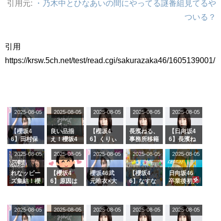
引用元:
・乃木中とひなあいの間にやってる謎番組見てるや
アイドル – ぷぅアンテナ / 2022年3月22日（火）のメディア情報
ついる？
アイドル – ぷぅアンテナ / 【乃木坂46】井上和の『なぎおはぎ』って こん
ぺいとう×いちごみるく×マヨラー星人 と同じと考えてよろしいですか？
アイドル – ぷぅアンテナ / 【乃木坂46】日村勇紀 gif職人が切り抜いた名シ
ーン.gif
引用
ふぇどみ！ / 【悲報】呪術廻戦、視聴率5.1%
https://krsw.5ch.net/test/read.cgi/sakurazaka46/1605139001/
ふぇどみ！ / 【画像】スポ－ツキャスターお姉さん・ハメまくりだったｗｗ
ｗｗｗｗｗｗｗｗｗｗ
ふぇどみ！ / 【悲報】母「裕福な過程が高学歴になるとか大嘘。教育に金を
かけまくったうちの息子が団地住みの貧乏に学歴で負けた」
Powered by livedoor 相互RSS
2025-08-05
2025-08-05
2025-08-05
2025-08-05
2025-08-05
【櫻坂4
良い品揃
【櫻坂4
長濱ねる、
【日向坂4
6】田村保
え！櫻坂4
6】くりぃ
事務所移籍
6】長濱ね
乃だけジャ
6 12thシン
むしちゅー
フラーム所
る、種花か
2025-08-05
2025-08-05
2025-08-05
2025-08-05
2025-08-05
ージを脱い
グル『Mak
の2人を手
属を発表
ら移籍しフ
でいた理由
e or Brea
玉に取る大
ラーム所属
k』オフィ
沼晶保【く
に。これで
れなッピー
【櫻坂4
櫻坂46武
【櫻坂4
日向坂46
シャルグッ
りぃむナン
事務所に所
ズ集結！櫻
6】原因は
元唯衣×大
6】なすな
卒業後初共
ズ絶賛販売
タラ】
属している
坂46守屋
これか！？
沼晶保、お
か中西さん
演！佐々木
受付中
のは... おひ
麗奈×遠藤
大園玲、B
風呂場のE
が号泣した
久美さん、
さまの反応
理子、8/6
uddiesを
カップお姉
2曲目っ
師匠オード
2025-08-05
2025-08-05
2025-08-05
2025-08-05
がこちら
2025-08-05
「ラヴィッ
ざわつかせ
さんに恐怖
て...【ラヴ
リー若林さ
ト！」水曜
る...
【くりぃむ
ィット 東
んと再会し