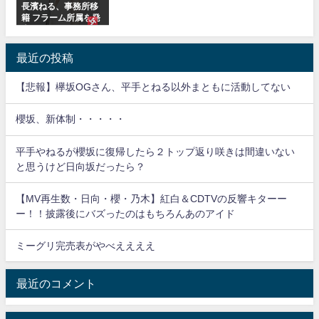
長濱ねる、事務所移
籍 フラーム所属を発
表
最近の投稿
【悲報】欅坂OGさん、平手とねる以外まともに活動してない
櫻坂、新体制・・・・・
平手やねるが櫻坂に復帰したら２トップ返り咲きは間違いない
と思うけど日向坂だったら？
【MV再生数・日向・櫻・乃木】紅白＆CDTVの反響キターー
ー！！披露後にバズったのはもちろんあのアイド
ミーグリ完売表がやべええええ
最近のコメント