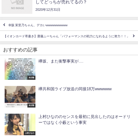
してどっちが売れてるの？
2020年12月31日
幸阪 茉里乃ちゃん、デカいwwwwwwwwww
【イオンカード寄書き】齋藤ふーちゃん「パフォーマンスの戦力になれるように努力！！」
おすすめの記事
欅坂、また衝撃事実が....
未分類
欅共和国ライブ放送の同接18万wwwwww
未分類
上村ひなののセンスを最初に見出したのはオードリ
ーではなく小藪という事実
上村ひなの