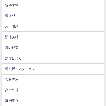
森本茉莉
欅坂46
河田陽菜
渡邉美穂
潮紗理菜
濱岸ひより
道玄坂コネクション
金村美玖
高本彩花
高瀬愛奈