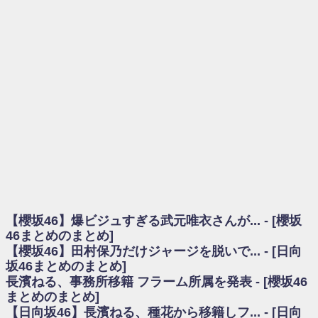
を察していた...
乃木坂46アンテナ / 長濱ねる、事務所移籍 フラーム所属を発表
乃木坂あんてな ～乃木坂46・欅坂46・日向坂46のニュース・情報・話題
をピックアップ / 【櫻坂46】ミーグリで喧嘩！？山下瞳月、これはマジギレし
てる
欅坂あんてな ～欅坂46のニュース・情報・話題をピックアップ / 良い品
揃え！櫻坂46 12thシングル『Make or Break』オフィシャルグッズ絶賛販売受
付中
欅坂/日向坂46まとめのまとめ / 【櫻坂46】原因はこれか！？大園玲、
Buddiesをざわつかせる...
乃木坂46アンテナ / 【櫻坂46】田村保乃だけジャージを脱いでいた理由
乃木坂あんてな ～乃木坂46・欅坂46・日向坂46のニュース・情報・話題
をピックアップ / 【櫻坂46】久々にあのメンバーがラヴィット出演へ！！！
日向坂46まとめのまとめ / 【櫻坂46】田村保乃だけジャージを脱いでいた
理由
【櫻坂46】爆ビジュすぎる武元唯衣さんが... - [櫻坂
日向坂46まとめのまとめ / 【日向坂46】富田鈴花1st写真集、発売記念記者
会見の模様がこちら！
46まとめのまとめ]
乃木坂欅坂まとめのまとめ / 【日向坂46】河田陽菜卒業の影響、ガチでデ
【櫻坂46】田村保乃だけジャージを脱いで... - [日向
カそう...
坂46まとめのまとめ]
欅坂あんてな ～欅坂46のニュース・情報・話題をピックアップ / れなッ
長濱ねる、事務所移籍 フラーム所属を発表 - [櫻坂46
ピーズ集結！櫻坂46守屋麗奈×遠藤理子、8/6「ラヴィット！」水曜スタジオ出
まとめのまとめ]
演決定
【日向坂46】長濱ねる、種花から移籍しフ... - [日向
欅坂/日向坂46まとめのまとめ / 【櫻坂46】田村保乃だけジャージを脱いで