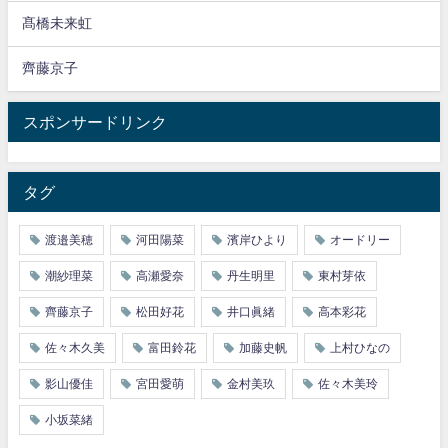
髙橋未来虹
齊藤京子
スポンサードリンク
タグ
渡邉美穂
河田陽菜
濱岸ひより
オードリー
潮紗理菜
高瀬愛奈
丹生明里
東村芽依
齊藤京子
松田好花
井口眞緒
高本彩花
佐々木久美
富田鈴花
加藤史帆
上村ひなの
影山優佳
宮田愛萌
金村美玖
佐々木美玲
小坂菜緒