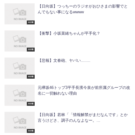
【日向坂】つっちーのラジオがおひさまの影響でと
んでもない事になるwwww
未分類
【衝撃】小坂菜緒ちゃんが平手化？
未分類
【悲報】文春砲、ヤバい........
未分類
元欅坂46トップ3平手長濱今泉が前所属グループの改
名に一切触れない理由
未分類
【日向坂】若林「「情報解禁がまだなんです」とか
言うけどさ、調子のんなよなー。…
未分類