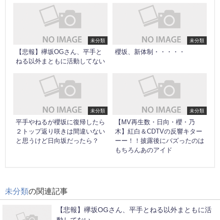
未分類
未分類
【悲報】欅坂OGさん、平手と
櫻坂、新体制・・・・・
ねる以外まともに活動してない
未分類
未分類
平手やねるが櫻坂に復帰したら
【MV再生数・日向・櫻・乃
２トップ返り咲きは間違いない
木】紅白＆CDTVの反響キター
と思うけど日向坂だったら？
ーー！！披露後にバズったのは
もちろんあのアイド
未分類
の関連記事
【悲報】欅坂OGさん、平手とねる以外まともに活
動してない