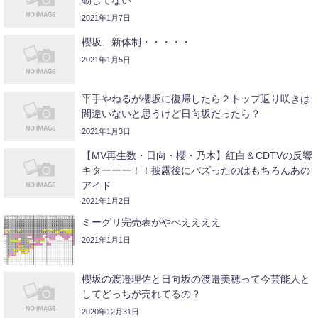
2021年1月7日
櫻坂、新体制・・・・・
2021年1月5日
平手やねるが櫻坂に復帰したら２トップ返り咲きは
間違いないと思うけど日向坂だったら？
2021年1月3日
【MV再生数・日向・櫻・乃木】紅白＆CDTVの反響
キターーー！！披露後にバズったのはもちろんあの
アイド
2021年1月2日
ミーグリ完売表がやべええええ
2021年1月1日
櫻坂の渡邉理佐と日向坂の渡邉美穂って今芸能人と
してどっちが売れてるの？
2020年12月31日