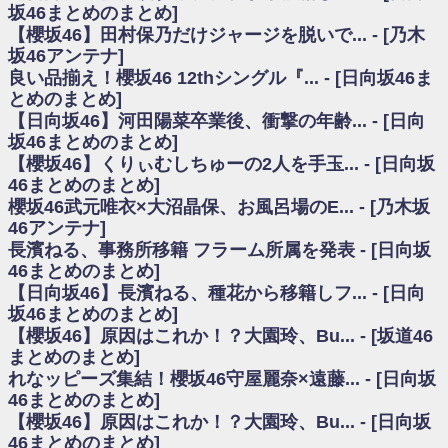
いた理由
坂46まとめのまとめ]
日向坂46まとめのまとめ / 【日向坂46】若林さん「笑えないぐらい師匠だ
【櫻坂46】田村保乃だけジャージを脱いで... - [乃木
から」佐々木久美と卒業後初の共演の様子がこちら！【激レアさん】
坂46アンテナ]
日向坂46まとめのまとめ / 【元日向坂46】情報解禁前で言えない！？丹生
良い品揃え！櫻坂46 12thシングル『... - [日向坂46ま
ちゃん、メンバーと会った模様
とめのまとめ]
乃木坂欅坂まとめのまとめ / 【日向坂46】この月、何かあるのか！？『お
【日向坂46】河田陽菜卒業後、衝撃の年齢... - [日向
願いバッハ！』ミーグリ日程がこちら
欅坂/日向坂46まとめのまとめ / 【櫻坂46】ミーグリで喧嘩！？山下瞳月、
坂46まとめのまとめ]
これはマジギレしてる
【櫻坂46】くりぃむしちゅーの2人を手玉... - [日向坂
乃木坂46アンテナ / 【櫻坂46】ハリソン守屋「ゆーづのせいです」【ラヴ
46まとめのまとめ]
ィット!】
櫻坂46武元唯衣×大沼晶保、お風呂場のE... - [乃木坂
乃木坂あんてな ～乃木坂46・欅坂46・日向坂46のニュース・情報・話題
46アンテナ]
をピックアップ / 良い品揃え！櫻坂46 12thシングル『Make or Break』オフィ
シャルグッズ絶賛販売受付中
長濱ねる、事務所移籍 フラーム所属を発表 - [日向坂
日向坂46まとめのまとめ / 【日向坂46】この月、何かあるのか！？『お願
46まとめのまとめ]
いバッハ！』ミーグリ日程がこちら
【日向坂46】長濱ねる、種花から移籍しフ... - [日向
日向坂46まとめのまとめ / 【元日向坂46】この卒業生、めちゃくちゃテレ
坂46まとめのまとめ]
ビで見かけるな
【櫻坂46】原因はこれか！？大園玲、Bu... - [坂道46
欅坂/日向坂46まとめのまとめ / 【櫻坂46】リアルミーグリであの販売も！
まとめのまとめ]
『Make or Break』オフィシャルグッズ解禁
れなッピーズ集結！櫻坂46守屋麗奈×遠藤... - [日向坂
乃木坂46アンテナ / 【櫻坂46】ミーグリで喧嘩！？山下瞳月、これはマジ
ギレしてる
46まとめのまとめ]
乃木坂あんてな ～乃木坂46・欅坂46・日向坂46のニュース・情報・話題
【櫻坂46】原因はこれか！？大園玲、Bu... - [日向坂
をピックアップ / れなッピーズ集結！櫻坂46守屋麗奈×遠藤理子、8/6「ラヴィ
46まとめのまとめ]
ット！」水曜スタジオ出演決定