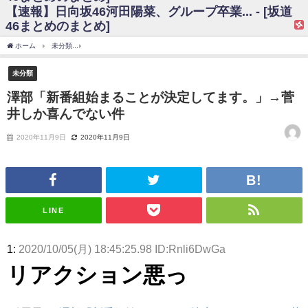
【速報】日向坂46河田陽菜、グループ卒業... - [坂道
日向坂46まとめのまとめ / 【日向坂46】富田鈴花、次の事務所が決まって
46まとめのまとめ]
そう！？
日向坂46まとめのまとめ / 【日向坂46】富田鈴花、次の事務所が決まって
ホーム
未分類
澤部「新番組始まることが決定してます。」→菅井しか喜んでない件
そう！？
乃木坂46アンテナ / 【日向坂46】この月、何かあるのか！？『お願いバッ
未分類
ハ！』ミーグリ日程がこちら
乃木坂あんてな ～乃木坂46・欅坂46・日向坂46のニュース・情報・話題
澤部「新番組始まることが決定してます。」→菅
をピックアップ / 日向坂46卒業後初共演！佐々木久美さん、師匠オードリー若
井しか喜んでない件
林さんと再会した結果･･･【激レアさんを連れてきた。】
欅坂46/日向坂46まとめのまとめ / 『anan』の表紙の櫻坂46さん、多様性
の時代だと話題に
2020年11月9日
2020年11月9日
欅坂46/日向坂46まとめのまとめ / 日向坂46より重大発表！！！！
日向坂46まとめのまとめ / 【朗報】増田三莉音さんの生足
wwwwwwwwwwww
日向坂46まとめのまとめ / 筒井あやめ、アレをチラリ。こういう偶然の方
が官能的だよな？
LINE
日向坂46まとめのまとめ / 【日向坂46】富田鈴花1st写真集の先行カット、
これも素晴らしい
日向坂46まとめのまとめ / 【日向坂46】五期生着ぐるみ生写真も！ 富田鈴
1:
2020/10/05(月) 18:45:25.98 ID:Rnli6DwGa
花考案グッズ＆生写真5種が公開される
日向坂46まとめのまとめ / これから彼氏と行為する直前の賀喜遥香、やば
リアクション悪っ
い
アイドル – ぷぅアンテナ / 「乃木坂46ののぎおび⊿」北野日奈子が生配
信！【2022.3.22 17:15〜 SHOWROOM】