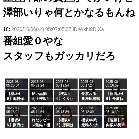
澤部いりゃ何とかなるもんね
18:
2020/10/06(火) 05:07:05.37 ID:Wkhi9DjXa
番組愛０やな
スタッフもガッカリだろ
2025-08-
2025-08-
2025-08-
2025-08-
2025-08-
05 23:54
05 21:24
05 19:54
05 17:24
05 16:09
【櫻坂4
良い品揃
【櫻坂4
長濱ねる、
【日向坂4
6】田村保
え！櫻坂4
6】くりぃ
事務所移籍
6】長濱ね
乃だけジャ
6 12thシン
むしちゅー
フラーム所
る、種花か
2025-08-
2025-08-
2025-08-
2025-08-
2025-08-
ージを脱い
グル『Mak
の2人を手
属を発表
ら移籍しフ
05 16:04
05 14:54
05 13:24
05 12:09
05 10:19
でいた理由
e or Brea
玉に取る大
ラーム所属
k』オフィ
沼晶保【く
に。これで
【櫻坂4
れなッピー
【櫻坂4
櫻坂46武
【速報】日
シャルグッ
りぃむナン
事務所に所
6】原因は
ズ集結！櫻
6】原因は
元唯衣×大
向坂46河
ズ絶賛販売
タラ】
属している
これか！？
坂46守屋
これか！？
沼晶保、お
田陽菜、グ
受付中
のは... おひ
大園玲、B
麗奈×遠藤
大園玲、B
風呂場のE
ループ卒業
さまの反応