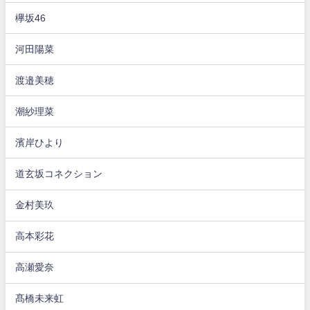
欅坂46
河田陽菜
渡邉美穂
潮紗理菜
濱岸ひより
道玄坂コネクション
金村美玖
高本彩花
高瀬愛奈
髙橋未来虹