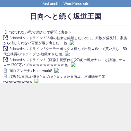
Just another WordPress site
日向へと続く坂道王国
“変われない私”が動き出す瞬間に出会う
2chnaviヘッドライン / 36歳の彼女と結婚したいのに、家族が猛反対。家族
から信じられない言葉が飛び出した… 他
2chnaviヘッドライン / クーラーボックス積んで出発→途中で買い足し…50
代公務員の“ドライブ”が地獄すぎた 他
2chnaviヘッドライン / 【画像】長濱ねる(27歳)の乳がヤバイと話題にｗｗ
ｗｗ1700万バズｗｗｗｗｗｗｗｗｗｗ 他
面白アンテナ / Hello world!
欅坂46/日向坂46まとめのまとめ / また日向坂、河田陽菜卒業
wwwwwwwwwww
欅坂あんてな ～欅坂46のニュース・情報・話題をピックアップ / れなぁ
画伯こと櫻坂46守屋麗奈、生放送で新作を発表【ラヴィット！】
欅坂/日向坂46まとめのまとめ / 【櫻坂46】ハリソン守屋「ゆーづのせいで
す」【ラヴィット!】
日向坂46まとめのまとめ / 長濱ねる、事務所移籍 フラーム所属を発表
日向坂46まとめのまとめ / 【日向坂46】河田陽菜卒業後、衝撃の年齢順が
こちら
乃木坂欅坂まとめのまとめ / 【日向坂46】河田陽菜推し、このときに卒業