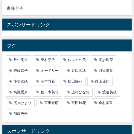
齊藤京子
スポンサードリンク
タグ
丹生明里
東村芽依
佐々木久美
潮紗理菜
齊藤京子
オードリー
井口眞緒
河田陽菜
小坂菜緒
高本彩花
松田好花
影山優佳
高瀬愛奈
佐々木美玲
上村ひなの
渡邉美穂
濱岸ひより
宮田愛萌
富田鈴花
金村美玖
加藤史帆
スポンサードリンク