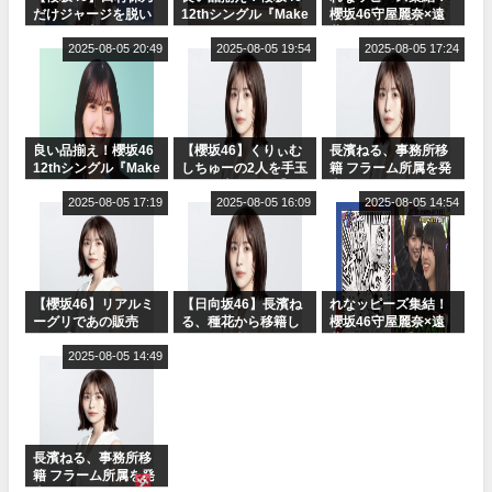
だけジャージを脱い
12thシングル『Make
櫻坂46守屋麗奈×遠
でいた理由
or Break』オフィシ
藤理子、8/6「ラヴィ
2025-08-05 20:49
ャルグッズ絶賛販売
2025-08-05 19:54
ット！」水曜スタジ
2025-08-05 17:24
受付中
オ出演決定
良い品揃え！櫻坂46
【櫻坂46】くりぃむ
長濱ねる、事務所移
12thシングル『Make
しちゅーの2人を手玉
籍 フラーム所属を発
or Break』オフィシ
に取る大沼晶保【く
表
ャルグッズ絶賛販売
2025-08-05 17:19
りぃむナンタラ】
2025-08-05 16:09
2025-08-05 14:54
受付中
【櫻坂46】リアルミ
【日向坂46】長濱ね
れなッピーズ集結！
ーグリであの販売
る、種花から移籍し
櫻坂46守屋麗奈×遠
も！『Make or
フラーム所属に。こ
藤理子、8/6「ラヴィ
Break』オフィシャ
2025-08-05 14:49
れで事務所に所属し
ット！」水曜スタジ
ルグッズ解禁
ているのは... おひさ
オ出演決定
まの反応がこちら
長濱ねる、事務所移
籍 フラーム所属を発