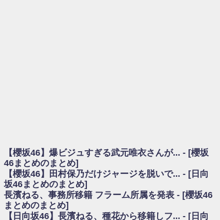
を察していた...
乃木坂46アンテナ / 長濱ねる、事務所移籍 フラーム所属を発表
乃木坂あんてな ～乃木坂46・欅坂46・日向坂46のニュース・情報・話題
をピックアップ / 【櫻坂46】ミーグリで喧嘩！？山下瞳月、これはマジギレし
てる
欅坂あんてな ～欅坂46のニュース・情報・話題をピックアップ / 良い品
揃え！櫻坂46 12thシングル『Make or Break』オフィシャルグッズ絶賛販売受
付中
欅坂/日向坂46まとめのまとめ / 【櫻坂46】原因はこれか！？大園玲、
Buddiesをざわつかせる...
乃木坂46アンテナ / 【櫻坂46】田村保乃だけジャージを脱いでいた理由
乃木坂あんてな ～乃木坂46・欅坂46・日向坂46のニュース・情報・話題
をピックアップ / 【櫻坂46】久々にあのメンバーがラヴィット出演へ！！！
日向坂46まとめのまとめ / 【櫻坂46】田村保乃だけジャージを脱いでいた
理由
【櫻坂46】爆ビジュすぎる武元唯衣さんが... - [櫻坂
日向坂46まとめのまとめ / 【日向坂46】富田鈴花1st写真集、発売記念記者
会見の模様がこちら！
46まとめのまとめ]
乃木坂欅坂まとめのまとめ / 【日向坂46】河田陽菜卒業の影響、ガチでデ
【櫻坂46】田村保乃だけジャージを脱いで... - [日向
カそう...
坂46まとめのまとめ]
欅坂あんてな ～欅坂46のニュース・情報・話題をピックアップ / れなッ
長濱ねる、事務所移籍 フラーム所属を発表 - [櫻坂46
ピーズ集結！櫻坂46守屋麗奈×遠藤理子、8/6「ラヴィット！」水曜スタジオ出
まとめのまとめ]
演決定
【日向坂46】長濱ねる、種花から移籍しフ... - [日向
欅坂/日向坂46まとめのまとめ / 【櫻坂46】田村保乃だけジャージを脱いで