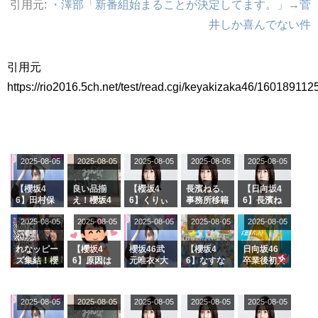
引用元:
・澤部「新番組始まることが決定してます。」→菅
アイドル – ぷぅアンテナ / 2022年3月22日（火）のメディア情報
井しか喜んでない件
アイドル – ぷぅアンテナ / 【乃木坂46】井上和の『なぎおはぎ』って こん
ぺいとう×いちごみるく×マヨラー星人 と同じと考えてよろしいですか？
アイドル – ぷぅアンテナ / 【乃木坂46】日村勇紀 gif職人が切り抜いた名シ
ーン.gif
引用元
ふぇどみ！ / 【悲報】呪術廻戦、視聴率5.1%
https://rio2016.5ch.net/test/read.cgi/keyakizaka46/1601891125
ふぇどみ！ / 【画像】スポ－ツキャスターお姉さん・ハメまくりだったｗｗ
ｗｗｗｗｗｗｗｗｗｗ
ふぇどみ！ / 【悲報】母「裕福な過程が高学歴になるとか大嘘。教育に金を
かけまくったうちの息子が団地住みの貧乏に学歴で負けた」
Powered by livedoor 相互RSS
2025-08-05
2025-08-05
2025-08-05
2025-08-05
2025-08-05
【櫻坂4
良い品揃
【櫻坂4
長濱ねる、
【日向坂4
6】田村保
え！櫻坂4
6】くりぃ
事務所移籍
6】長濱ね
乃だけジャ
6 12thシン
むしちゅー
フラーム所
る、種花か
2025-08-05
2025-08-05
2025-08-05
2025-08-05
2025-08-05
ージを脱い
グル『Mak
の2人を手
属を発表
ら移籍しフ
でいた理由
e or Brea
玉に取る大
ラーム所属
k』オフィ
沼晶保【く
に。これで
れなッピー
【櫻坂4
櫻坂46武
【櫻坂4
日向坂46
シャルグッ
りぃむナン
事務所に所
ズ集結！櫻
6】原因は
元唯衣×大
6】なすな
卒業後初共
ズ絶賛販売
タラ】
属している
坂46守屋
これか！？
沼晶保、お
か中西さん
演！佐々木
受付中
のは... おひ
麗奈×遠藤
大園玲、B
風呂場のE
が号泣した
久美さん、
さまの反応
理子、8/6
uddiesを
カップお姉
2曲目っ
師匠オード
2025-08-05
2025-08-05
2025-08-05
2025-08-05
がこちら
2025-08-05
「ラヴィッ
ざわつかせ
さんに恐怖
て...【ラヴ
リー若林さ
ト！」水曜
る...
【くりぃむ
ィット 東
んと再会し