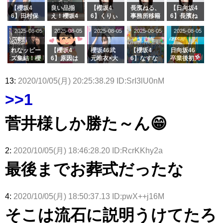
スタジオ出
ナンタラ】
京ドーム公
た結果･･･
【櫻坂4
良い品揃
【櫻坂4
長濱ねる、
【日向坂4
演決定
演】
【激レアさ
6】田村保
え！櫻坂4
6】くりぃ
事務所移籍
6】長濱ね
んを連れて
乃だけジャ
6 12thシン
むしちゅー
フラーム所
る、種花か
2025-08-05
2025-08-05
2025-08-05
2025-08-05
きた。】
2025-08-05
ージを脱い
グル『Mak
の2人を手
属を発表
ら移籍しフ
でいた理由
e or Brea
玉に取る大
ラーム所属
k』オフィ
沼晶保【く
に。これで
れなッピー
【櫻坂4
櫻坂46武
【櫻坂4
日向坂46
シャルグッ
りぃむナン
事務所に所
ズ集結！櫻
6】原因は
元唯衣×大
6】なすな
卒業後初共
ズ絶賛販売
タラ】
属している
坂46守屋
これか！？
沼晶保、お
か中西さん
演！佐々木
受付中
のは... おひ
麗奈×遠藤
大園玲、B
風呂場のE
が号泣した
久美さん、
13:
2020/10/05(月) 20:25:38.29 ID:SrI3lU0nM
さまの反応
理子、8/6
uddiesを
カップお姉
2曲目っ
師匠オード
がこちら
「ラヴィッ
ざわつかせ
さんに恐怖
て...【ラヴ
リー若林さ
>>1
ト！」水曜
る...
【くりぃむ
ィット 東
んと再会し
スタジオ出
ナンタラ】
京ドーム公
た結果･･･
演決定
演】
【激レアさ
菅井様しか勝た～ん😁
んを連れて
きた。】
2:
2020/10/05(月) 18:46:28.20 ID:RcrKKhy2a
最後までお葬式だったな
4:
2020/10/05(月) 18:50:37.13 ID:pwX++j16M
そこは流石に説明うけてたろ