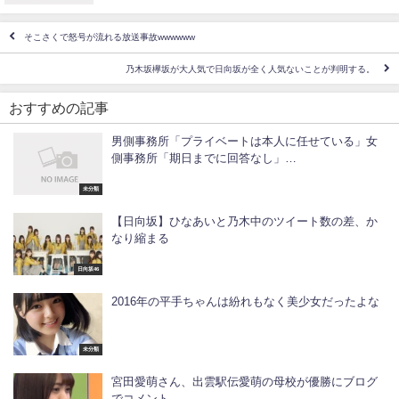
そこさくで怒号が流れる放送事故wwwwww
乃木坂欅坂が大人気で日向坂が全く人気ないことが判明する。
おすすめの記事
男側事務所「プライベートは本人に任せている」女
側事務所「期日までに回答なし」…
未分類
【日向坂】ひなあいと乃木中のツイート数の差、か
なり縮まる
日向坂46
2016年の平手ちゃんは紛れもなく美少女だったよな
未分類
宮田愛萌さん、出雲駅伝愛萌の母校が優勝にブログ
でコメント