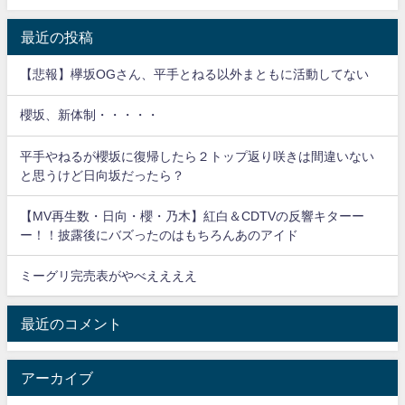
表
最近の投稿
【悲報】欅坂OGさん、平手とねる以外まともに活動してない
櫻坂、新体制・・・・・
平手やねるが櫻坂に復帰したら２トップ返り咲きは間違いない
と思うけど日向坂だったら？
【MV再生数・日向・櫻・乃木】紅白＆CDTVの反響キターー
ー！！披露後にバズったのはもちろんあのアイド
ミーグリ完売表がやべええええ
最近のコメント
アーカイブ