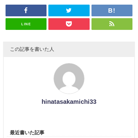
uddiesを
理子、8/6
uddiesを
カップお姉
を発表
がこちら
ざわつかせ
「ラヴィッ
ざわつかせ
さんに恐怖
る...
ト！」水曜
る...
【くりぃむ
スタジオ出
ナンタラ】
演決定
LINE
この記事を書いた人
hinatasakamichi33
最近書いた記事