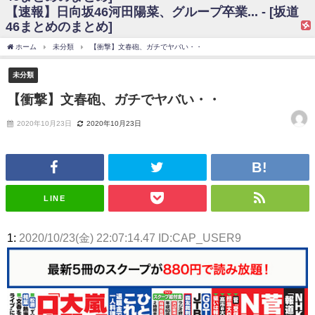
【速報】日向坂46河田陽菜、グループ卒業... - [坂道
日向坂46まとめのまとめ / 【日向坂46】富田鈴花、次の事務所が決まって
46まとめのまとめ]
そう！？
日向坂46まとめのまとめ / 【日向坂46】富田鈴花、次の事務所が決まって
ホーム
未分類
【衝撃】文春砲、ガチでヤバい・・
そう！？
乃木坂46アンテナ / 【日向坂46】この月、何かあるのか！？『お願いバッ
未分類
ハ！』ミーグリ日程がこちら
乃木坂あんてな ～乃木坂46・欅坂46・日向坂46のニュース・情報・話題
【衝撃】文春砲、ガチでヤバい・・
をピックアップ / 日向坂46卒業後初共演！佐々木久美さん、師匠オードリー若
林さんと再会した結果･･･【激レアさんを連れてきた。】
2020年10月23日
2020年10月23日
欅坂46/日向坂46まとめのまとめ / 『anan』の表紙の櫻坂46さん、多様性
の時代だと話題に
欅坂46/日向坂46まとめのまとめ / 日向坂46より重大発表！！！！
日向坂46まとめのまとめ / 【朗報】増田三莉音さんの生足
wwwwwwwwwwww
日向坂46まとめのまとめ / 筒井あやめ、アレをチラリ。こういう偶然の方
LINE
が官能的だよな？
日向坂46まとめのまとめ / 【日向坂46】富田鈴花1st写真集の先行カット、
これも素晴らしい
1:
2020/10/23(金) 22:07:14.47 ID:CAP_USER9
日向坂46まとめのまとめ / 【日向坂46】五期生着ぐるみ生写真も！ 富田鈴
花考案グッズ＆生写真5種が公開される
日向坂46まとめのまとめ / これから彼氏と行為する直前の賀喜遥香、やば
い
アイドル – ぷぅアンテナ / 「乃木坂46ののぎおび⊿」北野日奈子が生配
信！【2022.3.22 17:15〜 SHOWROOM】