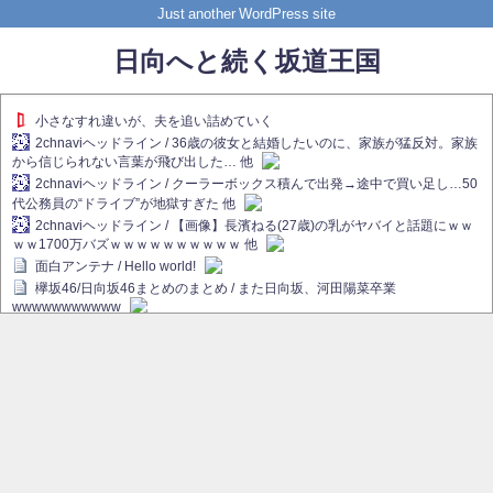
Just another WordPress site
日向へと続く坂道王国
小さなすれ違いが、夫を追い詰めていく
2chnaviヘッドライン / 36歳の彼女と結婚したいのに、家族が猛反対。家族
から信じられない言葉が飛び出した… 他
2chnaviヘッドライン / クーラーボックス積んで出発→途中で買い足し…50
代公務員の“ドライブ”が地獄すぎた 他
2chnaviヘッドライン / 【画像】長濱ねる(27歳)の乳がヤバイと話題にｗｗ
ｗｗ1700万バズｗｗｗｗｗｗｗｗｗｗ 他
面白アンテナ / Hello world!
欅坂46/日向坂46まとめのまとめ / また日向坂、河田陽菜卒業
wwwwwwwwwww
欅坂あんてな ～欅坂46のニュース・情報・話題をピックアップ / れなぁ
画伯こと櫻坂46守屋麗奈、生放送で新作を発表【ラヴィット！】
欅坂/日向坂46まとめのまとめ / 【櫻坂46】ハリソン守屋「ゆーづのせいで
す」【ラヴィット!】
日向坂46まとめのまとめ / 長濱ねる、事務所移籍 フラーム所属を発表
日向坂46まとめのまとめ / 【日向坂46】河田陽菜卒業後、衝撃の年齢順が
こちら
乃木坂欅坂まとめのまとめ / 【日向坂46】河田陽菜推し、このときに卒業