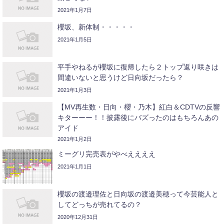
2021年1月7日
櫻坂、新体制・・・・・
2021年1月5日
平手やねるが櫻坂に復帰したら２トップ返り咲きは
間違いないと思うけど日向坂だったら？
2021年1月3日
【MV再生数・日向・櫻・乃木】紅白＆CDTVの反響
キターーー！！披露後にバズったのはもちろんあの
アイド
2021年1月2日
ミーグリ完売表がやべええええ
2021年1月1日
櫻坂の渡邉理佐と日向坂の渡邉美穂って今芸能人と
してどっちが売れてるの？
2020年12月31日