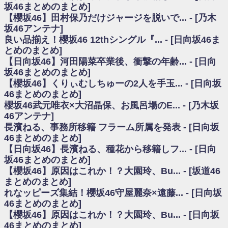
いた理由
坂46まとめのまとめ]
日向坂46まとめのまとめ / 【日向坂46】若林さん「笑えないぐらい師匠だ
【櫻坂46】田村保乃だけジャージを脱いで... - [乃木
から」佐々木久美と卒業後初の共演の様子がこちら！【激レアさん】
坂46アンテナ]
日向坂46まとめのまとめ / 【元日向坂46】情報解禁前で言えない！？丹生
良い品揃え！櫻坂46 12thシングル『... - [日向坂46ま
ちゃん、メンバーと会った模様
とめのまとめ]
乃木坂欅坂まとめのまとめ / 【日向坂46】この月、何かあるのか！？『お
【日向坂46】河田陽菜卒業後、衝撃の年齢... - [日向
願いバッハ！』ミーグリ日程がこちら
欅坂/日向坂46まとめのまとめ / 【櫻坂46】ミーグリで喧嘩！？山下瞳月、
坂46まとめのまとめ]
これはマジギレしてる
【櫻坂46】くりぃむしちゅーの2人を手玉... - [日向坂
乃木坂46アンテナ / 【櫻坂46】ハリソン守屋「ゆーづのせいです」【ラヴ
46まとめのまとめ]
ィット!】
櫻坂46武元唯衣×大沼晶保、お風呂場のE... - [乃木坂
乃木坂あんてな ～乃木坂46・欅坂46・日向坂46のニュース・情報・話題
46アンテナ]
をピックアップ / 良い品揃え！櫻坂46 12thシングル『Make or Break』オフィ
シャルグッズ絶賛販売受付中
長濱ねる、事務所移籍 フラーム所属を発表 - [日向坂
日向坂46まとめのまとめ / 【日向坂46】この月、何かあるのか！？『お願
46まとめのまとめ]
いバッハ！』ミーグリ日程がこちら
【日向坂46】長濱ねる、種花から移籍しフ... - [日向
日向坂46まとめのまとめ / 【元日向坂46】この卒業生、めちゃくちゃテレ
坂46まとめのまとめ]
ビで見かけるな
【櫻坂46】原因はこれか！？大園玲、Bu... - [坂道46
欅坂/日向坂46まとめのまとめ / 【櫻坂46】リアルミーグリであの販売も！
まとめのまとめ]
『Make or Break』オフィシャルグッズ解禁
れなッピーズ集結！櫻坂46守屋麗奈×遠藤... - [日向坂
乃木坂46アンテナ / 【櫻坂46】ミーグリで喧嘩！？山下瞳月、これはマジ
ギレしてる
46まとめのまとめ]
乃木坂あんてな ～乃木坂46・欅坂46・日向坂46のニュース・情報・話題
【櫻坂46】原因はこれか！？大園玲、Bu... - [日向坂
をピックアップ / れなッピーズ集結！櫻坂46守屋麗奈×遠藤理子、8/6「ラヴィ
46まとめのまとめ]
ット！」水曜スタジオ出演決定