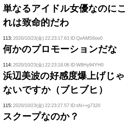
がこちら
「ラヴィッ
ざわつかせ
さんに恐怖
て...【ラヴ
リー若林さ
単なるアイドル女優なのにこ
ト！」水曜
る...
【くりぃむ
ィット 東
んと再会し
スタジオ出
ナンタラ】
京ドーム公
た結果･･･
演決定
演】
【激レアさ
れは致命的だわ
んを連れて
きた。】
113:
2020/10/23(金) 22:23:17.63 ID:QxAMS6oo0
何かのプロモーションだな
114:
2020/10/23(金) 22:23:18.06 ID:W8Hy94YH0
浜辺美波の好感度爆上げじゃ
ないですか（ブヒブヒ）
115:
2020/10/23(金) 22:23:27.57 ID:sN++g7320
スクープなのか？