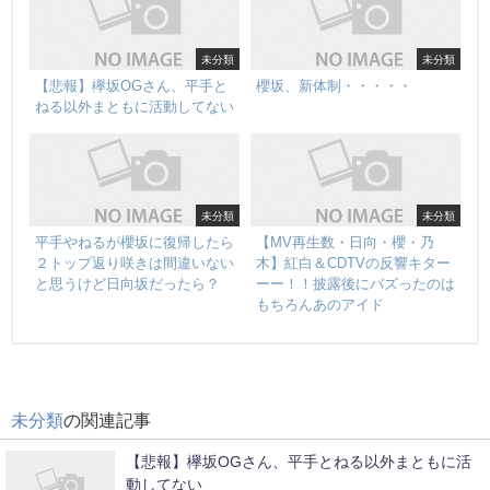
未分類
未分類
【悲報】欅坂OGさん、平手と
櫻坂、新体制・・・・・
ねる以外まともに活動してない
未分類
未分類
平手やねるが櫻坂に復帰したら
【MV再生数・日向・櫻・乃
２トップ返り咲きは間違いない
木】紅白＆CDTVの反響キター
と思うけど日向坂だったら？
ーー！！披露後にバズったのは
もちろんあのアイド
未分類
の関連記事
【悲報】欅坂OGさん、平手とねる以外まともに活
動してない