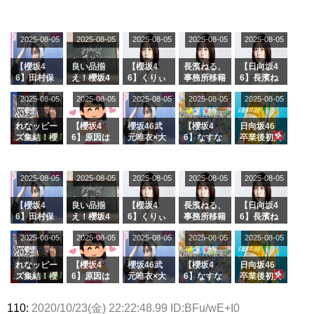
2025-08-05
2025-08-05
2025-08-05
2025-08-05
2025-08-05
【櫻坂4
良い品揃
【櫻坂4
長濱ねる、
【日向坂4
6】田村保
え！櫻坂4
6】くりぃ
事務所移籍
6】長濱ね
乃だけジャ
6 12thシン
むしちゅー
フラーム所
る、種花か
2025-08-05
2025-08-05
2025-08-05
2025-08-05
2025-08-05
ージを脱い
グル『Mak
の2人を手
属を発表
ら移籍しフ
でいた理由
e or Brea
玉に取る大
ラーム所属
k』オフィ
沼晶保【く
に。これで
れなッピー
【櫻坂4
櫻坂46武
【櫻坂4
日向坂46
シャルグッ
りぃむナン
事務所に所
ズ集結！櫻
6】原因は
元唯衣×大
6】なすな
卒業後初共
ズ絶賛販売
タラ】
属している
坂46守屋
これか！？
沼晶保、お
か中西さん
演！佐々木
受付中
のは... おひ
麗奈×遠藤
大園玲、B
風呂場のE
が号泣した
久美さん、
さまの反応
理子、8/6
uddiesを
カップお姉
2曲目っ
師匠オード
2025-08-05
2025-08-05
2025-08-05
2025-08-05
がこちら
2025-08-05
「ラヴィッ
ざわつかせ
さんに恐怖
て...【ラヴ
リー若林さ
ト！」水曜
る...
【くりぃむ
ィット 東
んと再会し
スタジオ出
ナンタラ】
京ドーム公
た結果･･･
【櫻坂4
良い品揃
【櫻坂4
長濱ねる、
【日向坂4
演決定
演】
【激レアさ
6】田村保
え！櫻坂4
6】くりぃ
事務所移籍
6】長濱ね
んを連れて
乃だけジャ
6 12thシン
むしちゅー
フラーム所
る、種花か
2025-08-05
2025-08-05
2025-08-05
2025-08-05
きた。】
2025-08-05
ージを脱い
グル『Mak
の2人を手
属を発表
ら移籍しフ
でいた理由
e or Brea
玉に取る大
ラーム所属
k』オフィ
沼晶保【く
に。これで
れなッピー
【櫻坂4
櫻坂46武
【櫻坂4
日向坂46
シャルグッ
りぃむナン
事務所に所
ズ集結！櫻
6】原因は
元唯衣×大
6】なすな
卒業後初共
ズ絶賛販売
タラ】
属している
坂46守屋
これか！？
沼晶保、お
か中西さん
演！佐々木
受付中
のは... おひ
麗奈×遠藤
大園玲、B
風呂場のE
が号泣した
久美さん、
110:
2020/10/23(金) 22:22:48.99 ID:BFu/wE+I0
さまの反応
理子、8/6
uddiesを
カップお姉
2曲目っ
師匠オード