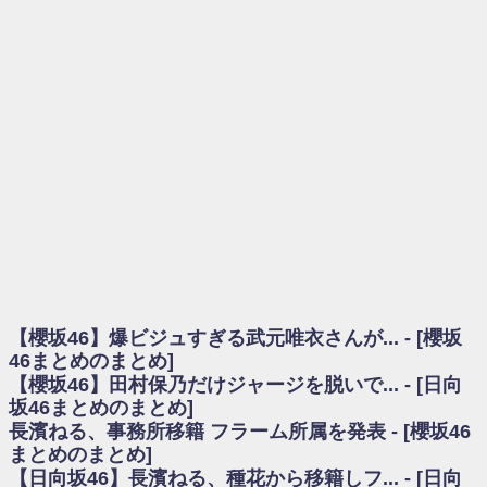
を察していた...
乃木坂46アンテナ / 長濱ねる、事務所移籍 フラーム所属を発表
乃木坂あんてな ～乃木坂46・欅坂46・日向坂46のニュース・情報・話題
をピックアップ / 【櫻坂46】ミーグリで喧嘩！？山下瞳月、これはマジギレし
てる
欅坂あんてな ～欅坂46のニュース・情報・話題をピックアップ / 良い品
揃え！櫻坂46 12thシングル『Make or Break』オフィシャルグッズ絶賛販売受
付中
欅坂/日向坂46まとめのまとめ / 【櫻坂46】原因はこれか！？大園玲、
Buddiesをざわつかせる...
乃木坂46アンテナ / 【櫻坂46】田村保乃だけジャージを脱いでいた理由
乃木坂あんてな ～乃木坂46・欅坂46・日向坂46のニュース・情報・話題
をピックアップ / 【櫻坂46】久々にあのメンバーがラヴィット出演へ！！！
日向坂46まとめのまとめ / 【櫻坂46】田村保乃だけジャージを脱いでいた
理由
【櫻坂46】爆ビジュすぎる武元唯衣さんが... - [櫻坂
日向坂46まとめのまとめ / 【日向坂46】富田鈴花1st写真集、発売記念記者
会見の模様がこちら！
46まとめのまとめ]
乃木坂欅坂まとめのまとめ / 【日向坂46】河田陽菜卒業の影響、ガチでデ
【櫻坂46】田村保乃だけジャージを脱いで... - [日向
カそう...
坂46まとめのまとめ]
欅坂あんてな ～欅坂46のニュース・情報・話題をピックアップ / れなッ
長濱ねる、事務所移籍 フラーム所属を発表 - [櫻坂46
ピーズ集結！櫻坂46守屋麗奈×遠藤理子、8/6「ラヴィット！」水曜スタジオ出
まとめのまとめ]
演決定
【日向坂46】長濱ねる、種花から移籍しフ... - [日向
欅坂/日向坂46まとめのまとめ / 【櫻坂46】田村保乃だけジャージを脱いで