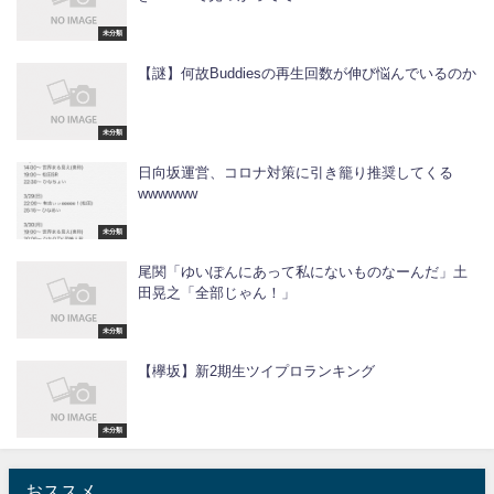
未分類
【謎】何故Buddiesの再生回数が伸び悩んでいるのか
未分類
日向坂運営、コロナ対策に引き籠り推奨してくる
wwwwww
未分類
尾関「ゆいぽんにあって私にないものなーんだ」土
田晃之「全部じゃん！」
未分類
【欅坂】新2期生ツイプロランキング
未分類
おススメ