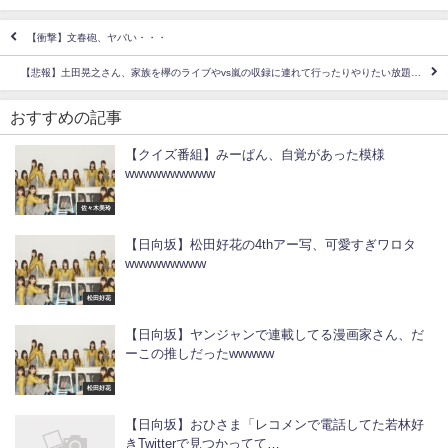
【衝撃】文春砲、ヤバい・・・
【悲報】土田晃之さん、家族を欅のライブやvs嵐の収録に連れて行ったりやりたい放題…
おすすめの記事
【クイズ番組】みーぱん、自覚があった模様
wwwwwwwwww
佐々木美玲
【日向坂】松田好花の4thアー写、可愛すぎワロタ
wwwwwwwww
松田好花
【日向坂】ヤンジャンで連載してる漫画家さん、だ
ーこの推しだったwwwww
松田好花
【日向坂】おひさま「レコメンで電話してた若林好
きTwitterで見つかってて…