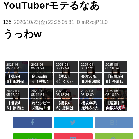
YouTuberモテるなあ
135:
2020/10/23(金) 22:25:05.31 ID:mRzojP1L0
うっわw
2025-08-
2025-08-
2025-08-
2025-08-
2025-08-
05 23:54
05 21:24
05 19:54
05 17:24
05 16:09
【櫻坂4
良い品揃
【櫻坂4
長濱ねる、
【日向坂4
6】田村保
え！櫻坂4
6】くりぃ
事務所移籍
6】長濱ね
乃だけジャ
6 12thシン
むしちゅー
フラーム所
る、種花か
2025-08-
2025-08-
2025-08-
2025-08-
2025-08-
ージを脱い
グル『Mak
の2人を手
属を発表
ら移籍しフ
05 16:04
05 14:54
05 13:24
05 12:09
05 10:19
でいた理由
e or Brea
玉に取る大
ラーム所属
k』オフィ
沼晶保【く
に。これで
【櫻坂4
れなッピー
【櫻坂4
櫻坂46武
【速報】日
シャルグッ
りぃむナン
事務所に所
6】原因は
ズ集結！櫻
6】原因は
元唯衣×大
向坂46河
ズ絶賛販売
タラ】
属している
これか！？
坂46守屋
これか！？
沼晶保、お
田陽菜、グ
受付中
のは... おひ
大園玲、B
麗奈×遠藤
大園玲、B
風呂場のE
ループ卒業
さまの反応
uddiesを
理子、8/6
uddiesを
カップお姉
を発表
がこちら
ざわつかせ
「ラヴィッ
ざわつかせ
さんに恐怖
る...
ト！」水曜
る...
【くりぃむ
スタジオ出
ナンタラ】