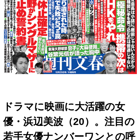
アイドル – ぷぅアンテナ / 2022年3月22日（火）のメディア情報
アイドル – ぷぅアンテナ / 【乃木坂46】井上和の『なぎおはぎ』って こん
ぺいとう×いちごみるく×マヨラー星人 と同じと考えてよろしいですか？
アイドル – ぷぅアンテナ / 【乃木坂46】日村勇紀 gif職人が切り抜いた名シ
ーン.gif
ふぇどみ！ / 【悲報】呪術廻戦、視聴率5.1%
ふぇどみ！ / 【画像】スポ－ツキャスターお姉さん・ハメまくりだったｗｗ
ｗｗｗｗｗｗｗｗｗｗ
ふぇどみ！ / 【悲報】母「裕福な過程が高学歴になるとか大嘘。教育に金を
かけまくったうちの息子が団地住みの貧乏に学歴で負けた」
Powered by livedoor 相互RSS
ドラマに映画に大活躍の女
優・浜辺美波（20）。注目の
若手女優ナンバーワンとの呼