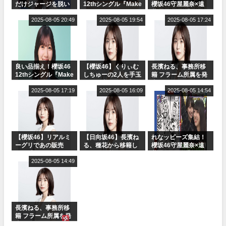
だけジャージを脱い
12thシングル『Make
櫻坂46守屋麗奈×遠
でいた理由
or Break』オフィシ
藤理子、8/6「ラヴィ
2025-08-05 20:49
ャルグッズ絶賛販売
2025-08-05 19:54
ット！」水曜スタジ
2025-08-05 17:24
受付中
オ出演決定
良い品揃え！櫻坂46
【櫻坂46】くりぃむ
長濱ねる、事務所移
12thシングル『Make
しちゅーの2人を手玉
籍 フラーム所属を発
or Break』オフィシ
に取る大沼晶保【く
表
ャルグッズ絶賛販売
2025-08-05 17:19
りぃむナンタラ】
2025-08-05 16:09
2025-08-05 14:54
受付中
【櫻坂46】リアルミ
【日向坂46】長濱ね
れなッピーズ集結！
ーグリであの販売
る、種花から移籍し
櫻坂46守屋麗奈×遠
も！『Make or
フラーム所属に。こ
藤理子、8/6「ラヴィ
Break』オフィシャ
2025-08-05 14:49
れで事務所に所属し
ット！」水曜スタジ
ルグッズ解禁
ているのは... おひさ
オ出演決定
まの反応がこちら
長濱ねる、事務所移
籍 フラーム所属を発
表