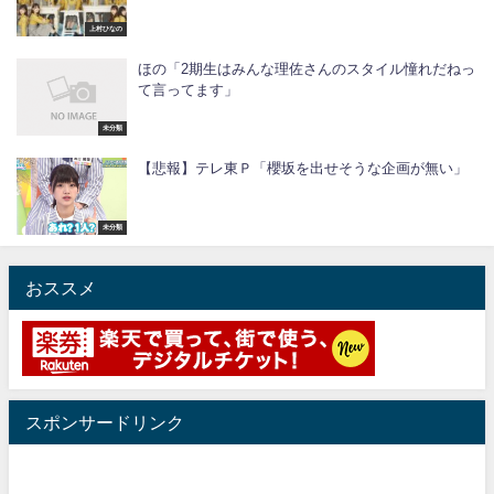
上村ひなの
ほの「2期生はみんな理佐さんのスタイル憧れだねっ
て言ってます」
未分類
【悲報】テレ東Ｐ「櫻坂を出せそうな企画が無い」
未分類
おススメ
スポンサードリンク