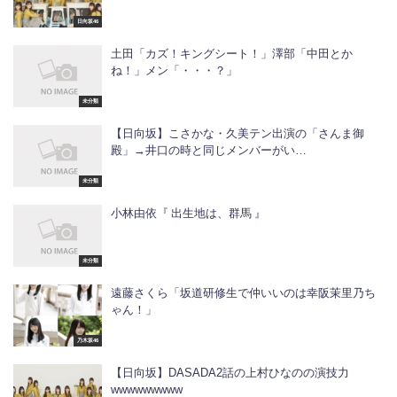
日向坂46
土田「カズ！キングシート！」澤部「中田とか
ね！」メン「・・・？」
未分類
【日向坂】こさかな・久美テン出演の「さんま御
殿」→井口の時と同じメンバーがい…
未分類
小林由依『 出生地は、群馬 』
未分類
遠藤さくら「坂道研修生で仲いいのは幸阪茉里乃ち
ゃん！」
乃木坂46
【日向坂】DASADA2話の上村ひなのの演技力
wwwwwwwww