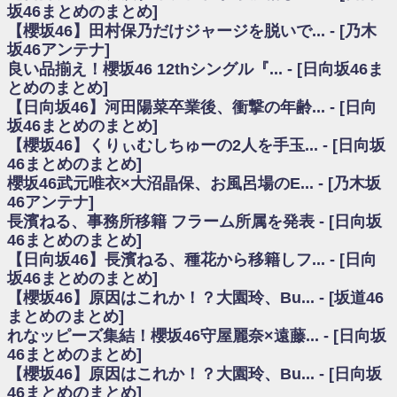
いた理由
坂46まとめのまとめ]
日向坂46まとめのまとめ / 【日向坂46】若林さん「笑えないぐらい師匠だ
【櫻坂46】田村保乃だけジャージを脱いで... - [乃木
から」佐々木久美と卒業後初の共演の様子がこちら！【激レアさん】
坂46アンテナ]
日向坂46まとめのまとめ / 【元日向坂46】情報解禁前で言えない！？丹生
良い品揃え！櫻坂46 12thシングル『... - [日向坂46ま
ちゃん、メンバーと会った模様
とめのまとめ]
乃木坂欅坂まとめのまとめ / 【日向坂46】この月、何かあるのか！？『お
【日向坂46】河田陽菜卒業後、衝撃の年齢... - [日向
願いバッハ！』ミーグリ日程がこちら
欅坂/日向坂46まとめのまとめ / 【櫻坂46】ミーグリで喧嘩！？山下瞳月、
坂46まとめのまとめ]
これはマジギレしてる
【櫻坂46】くりぃむしちゅーの2人を手玉... - [日向坂
乃木坂46アンテナ / 【櫻坂46】ハリソン守屋「ゆーづのせいです」【ラヴ
46まとめのまとめ]
ィット!】
櫻坂46武元唯衣×大沼晶保、お風呂場のE... - [乃木坂
乃木坂あんてな ～乃木坂46・欅坂46・日向坂46のニュース・情報・話題
46アンテナ]
をピックアップ / 良い品揃え！櫻坂46 12thシングル『Make or Break』オフィ
シャルグッズ絶賛販売受付中
長濱ねる、事務所移籍 フラーム所属を発表 - [日向坂
日向坂46まとめのまとめ / 【日向坂46】この月、何かあるのか！？『お願
46まとめのまとめ]
いバッハ！』ミーグリ日程がこちら
【日向坂46】長濱ねる、種花から移籍しフ... - [日向
日向坂46まとめのまとめ / 【元日向坂46】この卒業生、めちゃくちゃテレ
坂46まとめのまとめ]
ビで見かけるな
【櫻坂46】原因はこれか！？大園玲、Bu... - [坂道46
欅坂/日向坂46まとめのまとめ / 【櫻坂46】リアルミーグリであの販売も！
まとめのまとめ]
『Make or Break』オフィシャルグッズ解禁
れなッピーズ集結！櫻坂46守屋麗奈×遠藤... - [日向坂
乃木坂46アンテナ / 【櫻坂46】ミーグリで喧嘩！？山下瞳月、これはマジ
ギレしてる
46まとめのまとめ]
乃木坂あんてな ～乃木坂46・欅坂46・日向坂46のニュース・情報・話題
【櫻坂46】原因はこれか！？大園玲、Bu... - [日向坂
をピックアップ / れなッピーズ集結！櫻坂46守屋麗奈×遠藤理子、8/6「ラヴィ
46まとめのまとめ]
ット！」水曜スタジオ出演決定