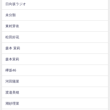
日向坂ラジオ
未分類
東村芽依
松田好花
森本 茉莉
森本茉莉
欅坂46
河田陽菜
渡邉美穂
潮紗理菜