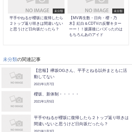
未分類
未分類
平手やねるが櫻坂に復帰したら
【MV再生数・日向・櫻・乃
２トップ返り咲きは間違いない
木】紅白＆CDTVの反響キター
と思うけど日向坂だったら？
ーー！！披露後にバズったのは
もちろんあのアイド
未分類
の関連記事
【悲報】欅坂OGさん、平手とねる以外まともに活
動してない
2021年1月7日
櫻坂、新体制・・・・・
2021年1月5日
平手やねるが櫻坂に復帰したら２トップ返り咲きは
間違いないと思うけど日向坂だったら？
2021年1月3日