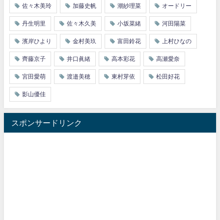
佐々木美玲
加藤史帆
潮紗理菜
オードリー
丹生明里
佐々木久美
小坂菜緒
河田陽菜
濱岸ひより
金村美玖
富田鈴花
上村ひなの
齊藤京子
井口眞緒
高本彩花
高瀬愛奈
宮田愛萌
渡邉美穂
東村芽依
松田好花
影山優佳
スポンサードリンク