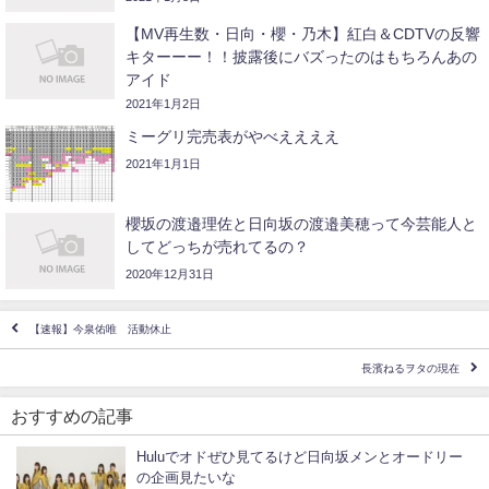
【MV再生数・日向・櫻・乃木】紅白＆CDTVの反響
キターーー！！披露後にバズったのはもちろんあの
アイド
2021年1月2日
ミーグリ完売表がやべええええ
2021年1月1日
櫻坂の渡邉理佐と日向坂の渡邉美穂って今芸能人と
してどっちが売れてるの？
2020年12月31日
【速報】今泉佑唯 活動休止
長濱ねるヲタの現在
おすすめの記事
Huluでオドぜひ見てるけど日向坂メンとオードリー
の企画見たいな