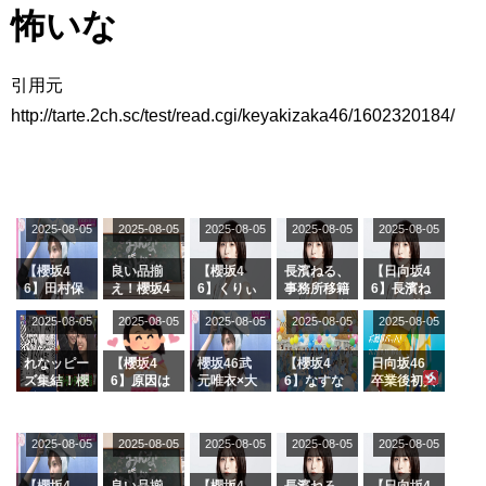
怖いな
アイドル – ぷぅアンテナ / 2022年3月22日（火）のメディア情報
アイドル – ぷぅアンテナ / 【乃木坂46】井上和の『なぎおはぎ』って こん
ぺいとう×いちごみるく×マヨラー星人 と同じと考えてよろしいですか？
アイドル – ぷぅアンテナ / 【乃木坂46】日村勇紀 gif職人が切り抜いた名シ
引用元
ーン.gif
http://tarte.2ch.sc/test/read.cgi/keyakizaka46/1602320184/
ふぇどみ！ / 【悲報】呪術廻戦、視聴率5.1%
ふぇどみ！ / 【画像】スポ－ツキャスターお姉さん・ハメまくりだったｗｗ
ｗｗｗｗｗｗｗｗｗｗ
ふぇどみ！ / 【悲報】母「裕福な過程が高学歴になるとか大嘘。教育に金を
かけまくったうちの息子が団地住みの貧乏に学歴で負けた」
2025-08-05
2025-08-05
2025-08-05
2025-08-05
2025-08-05
Powered by livedoor 相互RSS
【櫻坂4
良い品揃
【櫻坂4
長濱ねる、
【日向坂4
6】田村保
え！櫻坂4
6】くりぃ
事務所移籍
6】長濱ね
乃だけジャ
6 12thシン
むしちゅー
フラーム所
る、種花か
2025-08-05
2025-08-05
2025-08-05
2025-08-05
2025-08-05
ージを脱い
グル『Mak
の2人を手
属を発表
ら移籍しフ
でいた理由
e or Brea
玉に取る大
ラーム所属
k』オフィ
沼晶保【く
に。これで
れなッピー
【櫻坂4
櫻坂46武
【櫻坂4
日向坂46
シャルグッ
りぃむナン
事務所に所
ズ集結！櫻
6】原因は
元唯衣×大
6】なすな
卒業後初共
ズ絶賛販売
タラ】
属している
坂46守屋
これか！？
沼晶保、お
か中西さん
演！佐々木
受付中
のは... おひ
麗奈×遠藤
大園玲、B
風呂場のE
が号泣した
久美さん、
さまの反応
理子、8/6
uddiesを
カップお姉
2曲目っ
師匠オード
2025-08-05
2025-08-05
2025-08-05
2025-08-05
がこちら
2025-08-05
「ラヴィッ
ざわつかせ
さんに恐怖
て...【ラヴ
リー若林さ
ト！」水曜
る...
【くりぃむ
ィット 東
んと再会し
スタジオ出
ナンタラ】
京ドーム公
た結果･･･
【櫻坂4
良い品揃
【櫻坂4
長濱ねる、
【日向坂4