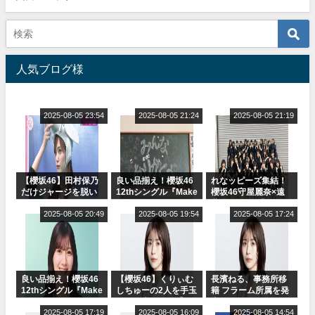
人気ブログ様
2025-08-05 23:54
2025-08-05 21:24
2025-08-05 21:19
【櫻坂46】田村保乃
良い品揃え！櫻坂46
れなッピーズ集結！
だけジャージを脱い
12thシングル『Make
櫻坂46守屋麗奈×遠
でいた理由
or Break』オフィシ
藤理子、8/6「ラヴィ
2025-08-05 20:49
ャルグッズ絶賛販売
2025-08-05 19:54
ット！」水曜スタジ
2025-08-05 17:24
受付中
オ出演決定
良い品揃え！櫻坂46
【櫻坂46】くりぃむ
長濱ねる、事務所移
12thシングル『Make
しちゅーの2人を手玉
籍 フラーム所属を発
or Break』オフィシ
に取る大沼晶保【く
表
ャルグッズ絶賛販売
2025-08-05 17:19
りぃむナンタラ】
2025-08-05 16:09
2025-08-05 14:54