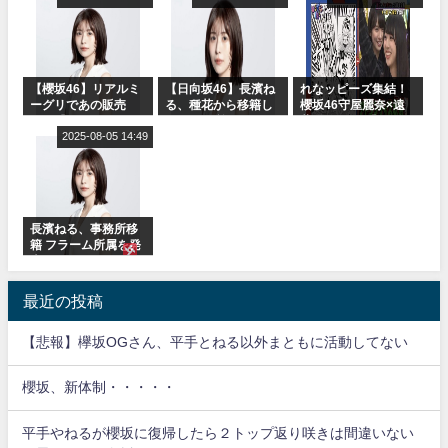
受付中
【櫻坂46】リアルミ
【日向坂46】長濱ね
れなッピーズ集結！
ーグリであの販売
る、種花から移籍し
櫻坂46守屋麗奈×遠
も！『Make or
フラーム所属に。こ
藤理子、8/6「ラヴィ
Break』オフィシャ
2025-08-05 14:49
れで事務所に所属し
ット！」水曜スタジ
ルグッズ解禁
ているのは... おひさ
オ出演決定
まの反応がこちら
長濱ねる、事務所移
籍 フラーム所属を発
表
最近の投稿
【悲報】欅坂OGさん、平手とねる以外まともに活動してない
櫻坂、新体制・・・・・
平手やねるが櫻坂に復帰したら２トップ返り咲きは間違いない