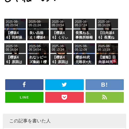
2025-08-
2025-08-
2025-08-
2025-08-
2025-08-
05 23:54
05 21:24
05 19:54
05 17:24
05 16:09
【櫻坂4
良い品揃
【櫻坂4
長濱ねる、
【日向坂4
6】田村保
え！櫻坂4
6】くりぃ
事務所移籍
6】長濱ね
乃だけジャ
6 12thシン
むしちゅー
フラーム所
る、種花か
2025-08-
2025-08-
2025-08-
2025-08-
2025-08-
ージを脱い
グル『Mak
の2人を手
属を発表
ら移籍しフ
05 16:04
05 14:54
05 13:24
05 12:09
05 10:19
でいた理由
e or Brea
玉に取る大
ラーム所属
k』オフィ
沼晶保【く
に。これで
【櫻坂4
れなッピー
【櫻坂4
櫻坂46武
【速報】日
シャルグッ
りぃむナン
事務所に所
6】原因は
ズ集結！櫻
6】原因は
元唯衣×大
向坂46河
ズ絶賛販売
タラ】
属している
これか！？
坂46守屋
これか！？
沼晶保、お
田陽菜、グ
受付中
のは... おひ
大園玲、B
麗奈×遠藤
大園玲、B
風呂場のE
ループ卒業
さまの反応
uddiesを
理子、8/6
uddiesを
カップお姉
を発表
がこちら
ざわつかせ
「ラヴィッ
ざわつかせ
さんに恐怖
る...
ト！」水曜
る...
【くりぃむ
スタジオ出
ナンタラ】
演決定
LINE
この記事を書いた人