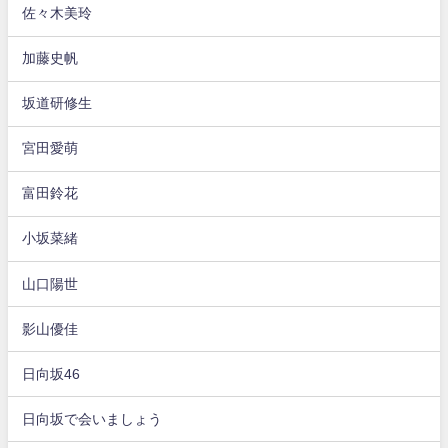
佐々木美玲
加藤史帆
坂道研修生
宮田愛萌
富田鈴花
小坂菜緒
山口陽世
影山優佳
日向坂46
日向坂で会いましょう