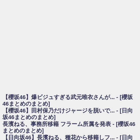
を察していた...
乃木坂46アンテナ / 長濱ねる、事務所移籍 フラーム所属を発表
乃木坂あんてな ～乃木坂46・欅坂46・日向坂46のニュース・情報・話題
をピックアップ / 【櫻坂46】ミーグリで喧嘩！？山下瞳月、これはマジギレし
てる
欅坂あんてな ～欅坂46のニュース・情報・話題をピックアップ / 良い品
揃え！櫻坂46 12thシングル『Make or Break』オフィシャルグッズ絶賛販売受
付中
欅坂/日向坂46まとめのまとめ / 【櫻坂46】原因はこれか！？大園玲、
Buddiesをざわつかせる...
乃木坂46アンテナ / 【櫻坂46】田村保乃だけジャージを脱いでいた理由
乃木坂あんてな ～乃木坂46・欅坂46・日向坂46のニュース・情報・話題
をピックアップ / 【櫻坂46】久々にあのメンバーがラヴィット出演へ！！！
日向坂46まとめのまとめ / 【櫻坂46】田村保乃だけジャージを脱いでいた
理由
【櫻坂46】爆ビジュすぎる武元唯衣さんが... - [櫻坂
日向坂46まとめのまとめ / 【日向坂46】富田鈴花1st写真集、発売記念記者
会見の模様がこちら！
46まとめのまとめ]
乃木坂欅坂まとめのまとめ / 【日向坂46】河田陽菜卒業の影響、ガチでデ
【櫻坂46】田村保乃だけジャージを脱いで... - [日向
カそう...
坂46まとめのまとめ]
欅坂あんてな ～欅坂46のニュース・情報・話題をピックアップ / れなッ
長濱ねる、事務所移籍 フラーム所属を発表 - [櫻坂46
ピーズ集結！櫻坂46守屋麗奈×遠藤理子、8/6「ラヴィット！」水曜スタジオ出
まとめのまとめ]
演決定
【日向坂46】長濱ねる、種花から移籍しフ... - [日向
欅坂/日向坂46まとめのまとめ / 【櫻坂46】田村保乃だけジャージを脱いで