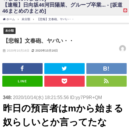
【速報】日向坂46河田陽菜、グループ卒業... - [坂道
日向坂46まとめのまとめ / 【日向坂46】富田鈴花、次の事務所が決まって
46まとめのまとめ]
そう！？
日向坂46まとめのまとめ / 【日向坂46】富田鈴花、次の事務所が決まって
ホーム
未分類
【悲報】文春砲、ヤバい・・
そう！？
乃木坂46アンテナ / 【日向坂46】この月、何かあるのか！？『お願いバッ
未分類
ハ！』ミーグリ日程がこちら
乃木坂あんてな ～乃木坂46・欅坂46・日向坂46のニュース・情報・話題
【悲報】文春砲、ヤバい・・
をピックアップ / 日向坂46卒業後初共演！佐々木久美さん、師匠オードリー若
林さんと再会した結果･･･【激レアさんを連れてきた。】
2020年10月16日
2020年10月16日
欅坂46/日向坂46まとめのまとめ / 『anan』の表紙の櫻坂46さん、多様性
の時代だと話題に
欅坂46/日向坂46まとめのまとめ / 日向坂46より重大発表！！！！
日向坂46まとめのまとめ / 【朗報】増田三莉音さんの生足
wwwwwwwwwwww
日向坂46まとめのまとめ / 筒井あやめ、アレをチラリ。こういう偶然の方
LINE
が官能的だよな？
日向坂46まとめのまとめ / 【日向坂46】富田鈴花1st写真集の先行カット、
これも素晴らしい
348:
2020/10/14(水) 18:21:55.56 ID:yy7P9R+QM
日向坂46まとめのまとめ / 【日向坂46】五期生着ぐるみ生写真も！ 富田鈴
昨日の預言者はmから始まる
花考案グッズ＆生写真5種が公開される
日向坂46まとめのまとめ / これから彼氏と行為する直前の賀喜遥香、やば
い
奴らしいとか言ってたな
アイドル – ぷぅアンテナ / 「乃木坂46ののぎおび⊿」北野日奈子が生配
信！【2022.3.22 17:15〜 SHOWROOM】