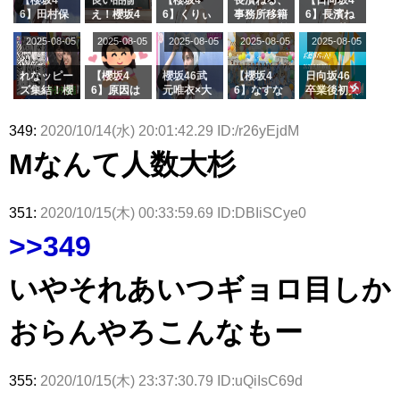
演決定
演】
【激レアさ
6】田村保
え！櫻坂4
6】くりぃ
事務所移籍
6】長濱ね
んを連れて
乃だけジャ
6 12thシン
むしちゅー
フラーム所
る、種花か
2025-08-05
2025-08-05
2025-08-05
2025-08-05
きた。】
2025-08-05
ージを脱い
グル『Mak
の2人を手
属を発表
ら移籍しフ
でいた理由
e or Brea
玉に取る大
ラーム所属
k』オフィ
沼晶保【く
に。これで
れなッピー
【櫻坂4
櫻坂46武
【櫻坂4
日向坂46
シャルグッ
りぃむナン
事務所に所
ズ集結！櫻
6】原因は
元唯衣×大
6】なすな
卒業後初共
ズ絶賛販売
タラ】
属している
坂46守屋
これか！？
沼晶保、お
か中西さん
演！佐々木
受付中
のは... おひ
麗奈×遠藤
大園玲、B
風呂場のE
が号泣した
久美さん、
349:
2020/10/14(水) 20:01:42.29 ID:/r26yEjdM
さまの反応
理子、8/6
uddiesを
カップお姉
2曲目っ
師匠オード
がこちら
「ラヴィッ
ざわつかせ
さんに恐怖
て...【ラヴ
リー若林さ
Mなんて人数大杉
ト！」水曜
る...
【くりぃむ
ィット 東
んと再会し
スタジオ出
ナンタラ】
京ドーム公
た結果･･･
演決定
演】
【激レアさ
んを連れて
351:
2020/10/15(木) 00:33:59.69 ID:DBIiSCye0
きた。】
>>349
いやそれあいつギョロ目しか
おらんやろこんなもー
355:
2020/10/15(木) 23:37:30.79 ID:uQiIsC69d