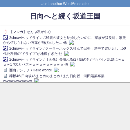
Just another WordPress site
日向へと続く坂道王国
【マンガ】ぜんぶ私が中心
2chnaviヘッドライン / 36歳の彼女と結婚したいのに、家族が猛反対。家族
から信じられない言葉が飛び出した… 他
2chnaviヘッドライン / クーラーボックス積んで出発→途中で買い足し…50
代公務員の“ドライブ”が地獄すぎた 他
2chnaviヘッドライン / 【画像】長濱ねる(27歳)の乳がヤバイと話題にｗｗ
ｗｗ1700万バズｗｗｗｗｗｗｗｗｗｗ 他
面白アンテナ / Hello world!
欅坂46/日向坂46まとめのまとめ / また日向坂、河田陽菜卒業
wwwwwwwwwww
欅坂あんてな ～欅坂46のニュース・情報・話題をピックアップ / れなぁ
画伯こと櫻坂46守屋麗奈、生放送で新作を発表【ラヴィット！】
欅坂/日向坂46まとめのまとめ / 【櫻坂46】ハリソン守屋「ゆーづのせいで
す」【ラヴィット!】
日向坂46まとめのまとめ / 長濱ねる、事務所移籍 フラーム所属を発表
日向坂46まとめのまとめ / 【日向坂46】河田陽菜卒業後、衝撃の年齢順が
こちら
乃木坂欅坂まとめのまとめ / 【日向坂46】河田陽菜推し、このときに卒業