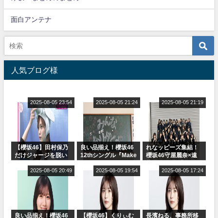
面白アンテナ
人気ブログ様
2025-08-05 23:54
2025-08-05 21:24
2025-08-05 21:19
【櫻坂46】田村保乃
良い品揃え！櫻坂46
れなッピーズ集結！
だけジャージを脱い
12thシングル『Make
櫻坂46守屋麗奈×遠
でいた理由
or Break』オフィシ
藤理子、8/6「ラヴィ
2025-08-05 20:49
ャルグッズ絶賛販売
2025-08-05 19:54
ット！」水曜スタジ
2025-08-05 17:24
受付中
オ出演決定
良い品揃え！櫻坂46
【櫻坂46】くりぃむ
長濱ねる、事務所移