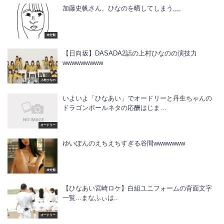
加藤史帆さん、ひなのを晒してしまう,,,,
未分類
【日向坂】DASADA2話の上村ひなのの演技力
wwwwwwwww
上村ひなの
いよいよ「ひなあい」でオードリーと丹生ちゃんの
ドラゴンボールネタの応酬はじま…
オードリー
ゆいぽんのえちえちすぎる谷間wwwwwww
未分類
【ひなあい宮崎ロケ】白組ユニフォームの背面文字
一覧...まなふぃは..
オードリー