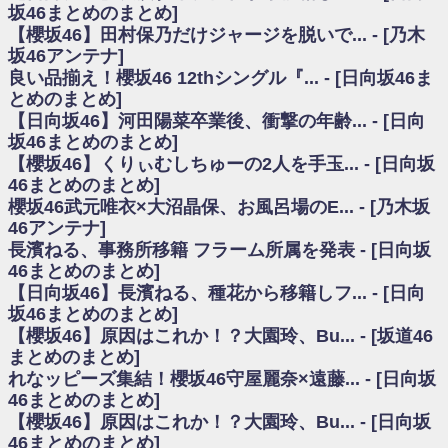
いた理由
坂46まとめのまとめ]
日向坂46まとめのまとめ / 【日向坂46】若林さん「笑えないぐらい師匠だ
【櫻坂46】田村保乃だけジャージを脱いで... - [乃木
から」佐々木久美と卒業後初の共演の様子がこちら！【激レアさん】
坂46アンテナ]
日向坂46まとめのまとめ / 【元日向坂46】情報解禁前で言えない！？丹生
良い品揃え！櫻坂46 12thシングル『... - [日向坂46ま
ちゃん、メンバーと会った模様
とめのまとめ]
乃木坂欅坂まとめのまとめ / 【日向坂46】この月、何かあるのか！？『お
【日向坂46】河田陽菜卒業後、衝撃の年齢... - [日向
願いバッハ！』ミーグリ日程がこちら
欅坂/日向坂46まとめのまとめ / 【櫻坂46】ミーグリで喧嘩！？山下瞳月、
坂46まとめのまとめ]
これはマジギレしてる
【櫻坂46】くりぃむしちゅーの2人を手玉... - [日向坂
乃木坂46アンテナ / 【櫻坂46】ハリソン守屋「ゆーづのせいです」【ラヴ
46まとめのまとめ]
ィット!】
櫻坂46武元唯衣×大沼晶保、お風呂場のE... - [乃木坂
乃木坂あんてな ～乃木坂46・欅坂46・日向坂46のニュース・情報・話題
46アンテナ]
をピックアップ / 良い品揃え！櫻坂46 12thシングル『Make or Break』オフィ
シャルグッズ絶賛販売受付中
長濱ねる、事務所移籍 フラーム所属を発表 - [日向坂
日向坂46まとめのまとめ / 【日向坂46】この月、何かあるのか！？『お願
46まとめのまとめ]
いバッハ！』ミーグリ日程がこちら
【日向坂46】長濱ねる、種花から移籍しフ... - [日向
日向坂46まとめのまとめ / 【元日向坂46】この卒業生、めちゃくちゃテレ
坂46まとめのまとめ]
ビで見かけるな
【櫻坂46】原因はこれか！？大園玲、Bu... - [坂道46
欅坂/日向坂46まとめのまとめ / 【櫻坂46】リアルミーグリであの販売も！
まとめのまとめ]
『Make or Break』オフィシャルグッズ解禁
れなッピーズ集結！櫻坂46守屋麗奈×遠藤... - [日向坂
乃木坂46アンテナ / 【櫻坂46】ミーグリで喧嘩！？山下瞳月、これはマジ
ギレしてる
46まとめのまとめ]
乃木坂あんてな ～乃木坂46・欅坂46・日向坂46のニュース・情報・話題
【櫻坂46】原因はこれか！？大園玲、Bu... - [日向坂
をピックアップ / れなッピーズ集結！櫻坂46守屋麗奈×遠藤理子、8/6「ラヴィ
46まとめのまとめ]
ット！」水曜スタジオ出演決定