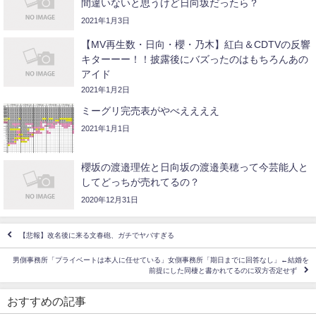
間違いないと思うけど日向坂だったら？
2021年1月3日
【MV再生数・日向・櫻・乃木】紅白＆CDTVの反響
キターーー！！披露後にバズったのはもちろんあの
アイド
2021年1月2日
ミーグリ完売表がやべええええ
2021年1月1日
櫻坂の渡邉理佐と日向坂の渡邉美穂って今芸能人と
してどっちが売れてるの？
2020年12月31日
【悲報】改名後に来る文春砲、ガチでヤバすぎる
男側事務所「プライベートは本人に任せている」女側事務所「期日までに回答なし」←結婚を
前提にした同棲と書かれてるのに双方否定せず
おすすめの記事