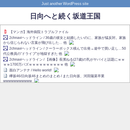
Just another WordPress site
日向へと続く坂道王国
【マンガ】海外病院トラブルファイル
2chnaviヘッドライン / 36歳の彼女と結婚したいのに、家族が猛反対。家族
から信じられない言葉が飛び出した… 他
2chnaviヘッドライン / クーラーボックス積んで出発→途中で買い足し…50
代公務員の“ドライブ”が地獄すぎた 他
2chnaviヘッドライン / 【画像】長濱ねる(27歳)の乳がヤバイと話題にｗｗ
ｗｗ1700万バズｗｗｗｗｗｗｗｗｗｗ 他
面白アンテナ / Hello world!
欅坂46/日向坂46まとめのまとめ / また日向坂、河田陽菜卒業
wwwwwwwwwww
欅坂あんてな ～欅坂46のニュース・情報・話題をピックアップ / れなぁ
画伯こと櫻坂46守屋麗奈、生放送で新作を発表【ラヴィット！】
欅坂/日向坂46まとめのまとめ / 【櫻坂46】ハリソン守屋「ゆーづのせいで
す」【ラヴィット!】
日向坂46まとめのまとめ / 長濱ねる、事務所移籍 フラーム所属を発表
日向坂46まとめのまとめ / 【日向坂46】河田陽菜卒業後、衝撃の年齢順が
こちら
乃木坂欅坂まとめのまとめ / 【日向坂46】河田陽菜推し、このときに卒業