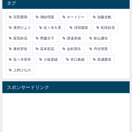
タグ
宮田愛萌
潮紗理菜
オードリー
加藤史帆
濱岸ひより
佐々木久美
河田陽菜
松田好花
富田鈴花
齊藤京子
渡邉美穂
影山優佳
東村芽依
高本彩花
金村美玖
丹生明里
佐々木美玲
小坂菜緒
井口眞緒
高瀬愛奈
上村ひなの
スポンサードリンク