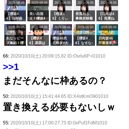
2025-08-05
2025-08-05
2025-08-05
2025-08-05
がこちら
2025-08-05
「ラヴィッ
ざわつかせ
さんに恐怖
て...【ラヴ
リー若林さ
ト！」水曜
る...
【くりぃむ
ィット 東
んと再会し
スタジオ出
ナンタラ】
京ドーム公
た結果･･･
【櫻坂4
良い品揃
【櫻坂4
長濱ねる、
【日向坂4
演決定
演】
【激レアさ
6】田村保
え！櫻坂4
6】くりぃ
事務所移籍
6】長濱ね
んを連れて
乃だけジャ
6 12thシン
むしちゅー
フラーム所
る、種花か
2025-08-05
2025-08-05
2025-08-05
2025-08-05
きた。】
2025-08-05
ージを脱い
グル『Mak
の2人を手
属を発表
ら移籍しフ
でいた理由
e or Brea
玉に取る大
ラーム所属
k』オフィ
沼晶保【く
に。これで
れなッピー
【櫻坂4
櫻坂46武
【櫻坂4
日向坂46
シャルグッ
りぃむナン
事務所に所
ズ集結！櫻
6】原因は
元唯衣×大
6】なすな
卒業後初共
ズ絶賛販売
タラ】
属している
坂46守屋
これか！？
沼晶保、お
か中西さん
演！佐々木
受付中
のは... おひ
麗奈×遠藤
大園玲、B
風呂場のE
が号泣した
久美さん、
66:
2020/10/10(土) 20:09:15.82 ID:Osrlu6P+01010
さまの反応
理子、8/6
uddiesを
カップお姉
2曲目っ
師匠オード
がこちら
「ラヴィッ
ざわつかせ
さんに恐怖
て...【ラヴ
リー若林さ
>>1
ト！」水曜
る...
【くりぃむ
ィット 東
んと再会し
スタジオ出
ナンタラ】
京ドーム公
た結果･･･
演決定
演】
【激レアさ
まだそんなに枠あるの？
んを連れて
きた。】
50:
2020/10/10(土) 15:41:44.65 ID:X4stKmO901010
置き換える必要もないしｗ
55:
2020/10/10(土) 17:00:27.75 ID:0xPuf1FdM1010