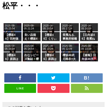
松平・・・
2025-08-
2025-08-
2025-08-
2025-08-
2025-08-
05 23:54
05 21:24
05 19:54
05 17:24
05 16:09
【櫻坂4
良い品揃
【櫻坂4
長濱ねる、
【日向坂4
6】田村保
え！櫻坂4
6】くりぃ
事務所移籍
6】長濱ね
乃だけジャ
6 12thシン
むしちゅー
フラーム所
る、種花か
2025-08-
2025-08-
2025-08-
2025-08-
2025-08-
ージを脱い
グル『Mak
の2人を手
属を発表
ら移籍しフ
05 16:04
05 14:54
05 13:24
05 12:09
05 10:19
でいた理由
e or Brea
玉に取る大
ラーム所属
k』オフィ
沼晶保【く
に。これで
【櫻坂4
れなッピー
【櫻坂4
櫻坂46武
【速報】日
シャルグッ
りぃむナン
事務所に所
6】原因は
ズ集結！櫻
6】原因は
元唯衣×大
向坂46河
ズ絶賛販売
タラ】
属している
これか！？
坂46守屋
これか！？
沼晶保、お
田陽菜、グ
受付中
のは... おひ
大園玲、B
麗奈×遠藤
大園玲、B
風呂場のE
ループ卒業
さまの反応
uddiesを
理子、8/6
uddiesを
カップお姉
を発表
がこちら
ざわつかせ
「ラヴィッ
ざわつかせ
さんに恐怖
る...
ト！」水曜
る...
【くりぃむ
スタジオ出
ナンタラ】
演決定
LINE