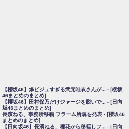
を察していた...
乃木坂46アンテナ / 長濱ねる、事務所移籍 フラーム所属を発表
乃木坂あんてな ～乃木坂46・欅坂46・日向坂46のニュース・情報・話題
をピックアップ / 【櫻坂46】ミーグリで喧嘩！？山下瞳月、これはマジギレし
てる
欅坂あんてな ～欅坂46のニュース・情報・話題をピックアップ / 良い品
揃え！櫻坂46 12thシングル『Make or Break』オフィシャルグッズ絶賛販売受
付中
欅坂/日向坂46まとめのまとめ / 【櫻坂46】原因はこれか！？大園玲、
Buddiesをざわつかせる...
乃木坂46アンテナ / 【櫻坂46】田村保乃だけジャージを脱いでいた理由
乃木坂あんてな ～乃木坂46・欅坂46・日向坂46のニュース・情報・話題
をピックアップ / 【櫻坂46】久々にあのメンバーがラヴィット出演へ！！！
日向坂46まとめのまとめ / 【櫻坂46】田村保乃だけジャージを脱いでいた
理由
【櫻坂46】爆ビジュすぎる武元唯衣さんが... - [櫻坂
日向坂46まとめのまとめ / 【日向坂46】富田鈴花1st写真集、発売記念記者
会見の模様がこちら！
46まとめのまとめ]
乃木坂欅坂まとめのまとめ / 【日向坂46】河田陽菜卒業の影響、ガチでデ
【櫻坂46】田村保乃だけジャージを脱いで... - [日向
カそう...
坂46まとめのまとめ]
欅坂あんてな ～欅坂46のニュース・情報・話題をピックアップ / れなッ
長濱ねる、事務所移籍 フラーム所属を発表 - [櫻坂46
ピーズ集結！櫻坂46守屋麗奈×遠藤理子、8/6「ラヴィット！」水曜スタジオ出
まとめのまとめ]
演決定
【日向坂46】長濱ねる、種花から移籍しフ... - [日向
欅坂/日向坂46まとめのまとめ / 【櫻坂46】田村保乃だけジャージを脱いで