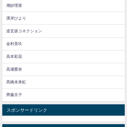
潮紗理菜
濱岸ひより
道玄坂コネクション
金村美玖
高本彩花
高瀬愛奈
髙橋未来虹
齊藤京子
スポンサードリンク