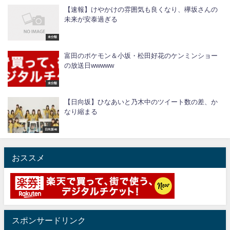
【速報】けやかけの雰囲気も良くなり、欅坂さんの
未来が安泰過ぎる
未分類
富田のポケモン＆小坂・松田好花のケンミンショー
の放送日wwwww
未分類
【日向坂】ひなあいと乃木中のツイート数の差、か
なり縮まる
日向坂46
おススメ
スポンサードリンク