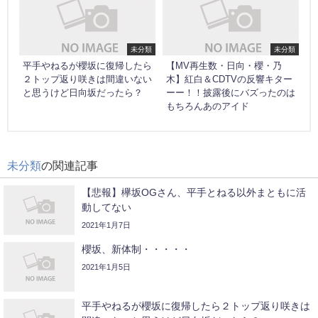
未分類
未分類
平手やねるが櫻坂に復帰したら
【MV再生数・日向・櫻・乃
２トップ返り咲きは間違いない
木】紅白＆CDTVの反響キター
と思うけど日向坂だったら？
ーー！！披露後にバズったのは
もちろんあのアイド
未分類
の関連記事
【悲報】欅坂OGさん、平手とねる以外まともに活
動してない
2021年1月7日
櫻坂、新体制・・・・・
2021年1月5日
平手やねるが櫻坂に復帰したら２トップ返り咲きは