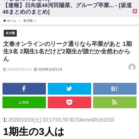
【速報】日向坂46河田陽菜、グループ卒業... - [坂道
日向坂46まとめのまとめ / 【日向坂46】富田鈴花、次の事務所が決まって
46まとめのまとめ]
そう！？
日向坂46まとめのまとめ / 【日向坂46】富田鈴花、次の事務所が決まって
ホーム
未分類
文春オンラインのリーク通りなら卒業があと 1期生3名 2期生1名だけ
そう！？
乃木坂46アンテナ / 【日向坂46】この月、何かあるのか！？『お願いバッ
未分類
ハ！』ミーグリ日程がこちら
乃木坂あんてな ～乃木坂46・欅坂46・日向坂46のニュース・情報・話題
文春オンラインのリーク通りなら卒業があと 1期
をピックアップ / 日向坂46卒業後初共演！佐々木久美さん、師匠オードリー若
生3名 2期生1名だけど2期生が誰だか全然わから
林さんと再会した結果･･･【激レアさんを連れてきた。】
欅坂46/日向坂46まとめのまとめ / 『anan』の表紙の櫻坂46さん、多様性
ん
の時代だと話題に
欅坂46/日向坂46まとめのまとめ / 日向坂46より重大発表！！！！
2020年10月11日
2020年10月11日
日向坂46まとめのまとめ / 【朗報】増田三莉音さんの生足
wwwwwwwwwwww
日向坂46まとめのまとめ / 筒井あやめ、アレをチラリ。こういう偶然の方
が官能的だよな？
日向坂46まとめのまとめ / 【日向坂46】富田鈴花1st写真集の先行カット、
LINE
これも素晴らしい
日向坂46まとめのまとめ / 【日向坂46】五期生着ぐるみ生写真も！ 富田鈴
花考案グッズ＆生写真5種が公開される
1:
2020/10/10(土) 10:17:01.50 ID:SIecnmDUd1010
日向坂46まとめのまとめ / これから彼氏と行為する直前の賀喜遥香、やば
い
1期生の3人は
アイドル – ぷぅアンテナ / 「乃木坂46ののぎおび⊿」北野日奈子が生配
信！【2022.3.22 17:15〜 SHOWROOM】