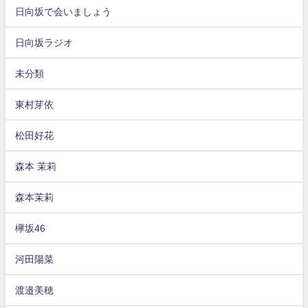
日向坂で会いましょう
日向坂ラジオ
未分類
東村芽依
松田好花
森本 茉莉
森本茉莉
欅坂46
河田陽菜
渡邉美穂