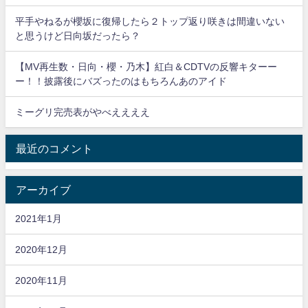
平手やねるが櫻坂に復帰したら２トップ返り咲きは間違いない
と思うけど日向坂だったら？
【MV再生数・日向・櫻・乃木】紅白＆CDTVの反響キターー
ー！！披露後にバズったのはもちろんあのアイド
ミーグリ完売表がやべええええ
最近のコメント
アーカイブ
2021年1月
2020年12月
2020年11月