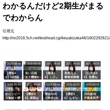
わかるんだけど2期生がまる
アイドル – ぷぅアンテナ / 2022年3月22日（火）のメディア情報
アイドル – ぷぅアンテナ / 【乃木坂46】井上和の『なぎおはぎ』って こん
ぺいとう×いちごみるく×マヨラー星人 と同じと考えてよろしいですか？
でわからん
アイドル – ぷぅアンテナ / 【乃木坂46】日村勇紀 gif職人が切り抜いた名シ
ーン.gif
ふぇどみ！ / 【悲報】呪術廻戦、視聴率5.1%
引用元
ふぇどみ！ / 【画像】スポ－ツキャスターお姉さん・ハメまくりだったｗｗ
ｗｗｗｗｗｗｗｗｗｗ
http://rio2016.5ch.net/test/read.cgi/keyakizaka46/1602292621
ふぇどみ！ / 【悲報】母「裕福な過程が高学歴になるとか大嘘。教育に金を
かけまくったうちの息子が団地住みの貧乏に学歴で負けた」
Powered by livedoor 相互RSS
2025-08-05
2025-08-05
2025-08-05
2025-08-05
2025-08-05
【櫻坂4
良い品揃
【櫻坂4
長濱ねる、
【日向坂4
6】田村保
え！櫻坂4
6】くりぃ
事務所移籍
6】長濱ね
乃だけジャ
6 12thシン
むしちゅー
フラーム所
る、種花か
2025-08-05
2025-08-05
2025-08-05
2025-08-05
2025-08-05
ージを脱い
グル『Mak
の2人を手
属を発表
ら移籍しフ
でいた理由
e or Brea
玉に取る大
ラーム所属
k』オフィ
沼晶保【く
に。これで
れなッピー
【櫻坂4
櫻坂46武
【櫻坂4
日向坂46
シャルグッ
りぃむナン
事務所に所
ズ集結！櫻
6】原因は
元唯衣×大
6】なすな
卒業後初共
ズ絶賛販売
タラ】
属している
坂46守屋
これか！？
沼晶保、お
か中西さん
演！佐々木
受付中
のは... おひ
麗奈×遠藤
大園玲、B
風呂場のE
が号泣した
久美さん、
さまの反応
理子、8/6
uddiesを
カップお姉
2曲目っ
師匠オード