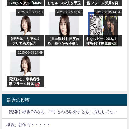
12thシングル『Make
しちゅーの2人を手玉
籍 フラーム所属を発
or Break』オフィシ
に取る大沼晶保【く
表
ャルグッズ絶賛販売
2025-08-05 17:19
りぃむナンタラ】
2025-08-05 16:09
2025-08-05 14:54
受付中
【櫻坂46】リアルミ
【日向坂46】長濱ね
れなッピーズ集結！
ーグリであの販売
る、種花から移籍し
櫻坂46守屋麗奈×遠
も！『Make or
フラーム所属に。こ
藤理子、8/6「ラヴィ
Break』オフィシャ
2025-08-05 14:49
れで事務所に所属し
ット！」水曜スタジ
ルグッズ解禁
ているのは... おひさ
オ出演決定
まの反応がこちら
長濱ねる、事務所移
籍 フラーム所属を発
表
最近の投稿
【悲報】欅坂OGさん、平手とねる以外まともに活動してない
櫻坂、新体制・・・・・