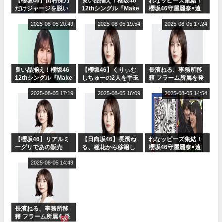
【櫻坂46】田村保乃
良い品揃え！櫻坂46
れなッピーズ集結！
だけジャージを脱い
12thシングル『Make
櫻坂46守屋麗奈×遠
でいた理由
or Break』オフィシ
藤理子、8/6「ラヴィ
2025-08-05 20:49
ャルグッズ絶賛販売
2025-08-05 19:54
ット！」水曜スタジ
2025-08-05 17:24
受付中
オ出演決定
良い品揃え！櫻坂46
【櫻坂46】くりぃむ
長濱ねる、事務所移
12thシングル『Make
しちゅーの2人を手玉
籍 フラーム所属を発
or Break』オフィシ
に取る大沼晶保【く
表
ャルグッズ絶賛販売
2025-08-05 17:19
りぃむナンタラ】
2025-08-05 16:09
2025-08-05 14:54
受付中
【櫻坂46】リアルミ
【日向坂46】長濱ね
れなッピーズ集結！
ーグリであの販売
る、種花から移籍し
櫻坂46守屋麗奈×遠
も！『Make or
フラーム所属に。こ
藤理子、8/6「ラヴィ
Break』オフィシャ
2025-08-05 14:49
れで事務所に所属し
ット！」水曜スタジ
ルグッズ解禁
ているのは... おひさ
オ出演決定
まの反応がこちら
長濱ねる、事務所移
籍 フラーム所属を発