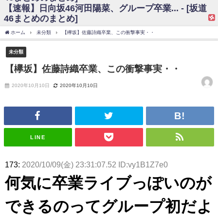
【速報】日向坂46河田陽菜、グループ卒業... - [坂道
日向坂46まとめのまとめ / 【日向坂46】富田鈴花、次の事務所が決まって
46まとめのまとめ]
そう！？
日向坂46まとめのまとめ / 【日向坂46】富田鈴花、次の事務所が決まって
ホーム
未分類
【欅坂】佐藤詩織卒業、この衝撃事実・・
そう！？
乃木坂46アンテナ / 【日向坂46】この月、何かあるのか！？『お願いバッ
未分類
ハ！』ミーグリ日程がこちら
乃木坂あんてな ～乃木坂46・欅坂46・日向坂46のニュース・情報・話題
【欅坂】佐藤詩織卒業、この衝撃事実・・
をピックアップ / 日向坂46卒業後初共演！佐々木久美さん、師匠オードリー若
林さんと再会した結果･･･【激レアさんを連れてきた。】
2020年10月10日
2020年10月10日
欅坂46/日向坂46まとめのまとめ / 『anan』の表紙の櫻坂46さん、多様性
の時代だと話題に
欅坂46/日向坂46まとめのまとめ / 日向坂46より重大発表！！！！
日向坂46まとめのまとめ / 【朗報】増田三莉音さんの生足
wwwwwwwwwwww
日向坂46まとめのまとめ / 筒井あやめ、アレをチラリ。こういう偶然の方
LINE
が官能的だよな？
日向坂46まとめのまとめ / 【日向坂46】富田鈴花1st写真集の先行カット、
これも素晴らしい
173:
2020/10/09(金) 23:31:07.52 ID:vy1B1Z7e0
日向坂46まとめのまとめ / 【日向坂46】五期生着ぐるみ生写真も！ 富田鈴
何気に卒業ライブっぽいのが
花考案グッズ＆生写真5種が公開される
日向坂46まとめのまとめ / これから彼氏と行為する直前の賀喜遥香、やば
い
できるのってグループ初だよ
アイドル – ぷぅアンテナ / 「乃木坂46ののぎおび⊿」北野日奈子が生配
信！【2022.3.22 17:15〜 SHOWROOM】