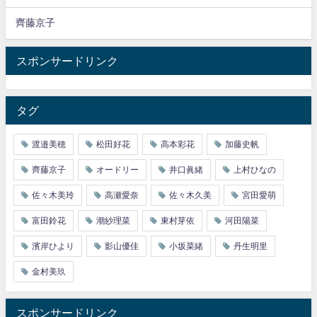
齊藤京子
スポンサードリンク
タグ
渡邉美穂
松田好花
高本彩花
加藤史帆
齊藤京子
オードリー
井口眞緒
上村ひなの
佐々木美玲
高瀬愛奈
佐々木久美
宮田愛萌
富田鈴花
潮紗理菜
東村芽依
河田陽菜
濱岸ひより
影山優佳
小坂菜緒
丹生明里
金村美玖
スポンサードリンク