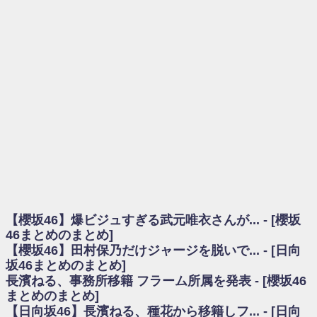
を察していた...
乃木坂46アンテナ / 長濱ねる、事務所移籍 フラーム所属を発表
乃木坂あんてな ～乃木坂46・欅坂46・日向坂46のニュース・情報・話題
をピックアップ / 【櫻坂46】ミーグリで喧嘩！？山下瞳月、これはマジギレし
てる
欅坂あんてな ～欅坂46のニュース・情報・話題をピックアップ / 良い品
揃え！櫻坂46 12thシングル『Make or Break』オフィシャルグッズ絶賛販売受
付中
欅坂/日向坂46まとめのまとめ / 【櫻坂46】原因はこれか！？大園玲、
Buddiesをざわつかせる...
乃木坂46アンテナ / 【櫻坂46】田村保乃だけジャージを脱いでいた理由
乃木坂あんてな ～乃木坂46・欅坂46・日向坂46のニュース・情報・話題
をピックアップ / 【櫻坂46】久々にあのメンバーがラヴィット出演へ！！！
日向坂46まとめのまとめ / 【櫻坂46】田村保乃だけジャージを脱いでいた
理由
【櫻坂46】爆ビジュすぎる武元唯衣さんが... - [櫻坂
日向坂46まとめのまとめ / 【日向坂46】富田鈴花1st写真集、発売記念記者
会見の模様がこちら！
46まとめのまとめ]
乃木坂欅坂まとめのまとめ / 【日向坂46】河田陽菜卒業の影響、ガチでデ
【櫻坂46】田村保乃だけジャージを脱いで... - [日向
カそう...
坂46まとめのまとめ]
欅坂あんてな ～欅坂46のニュース・情報・話題をピックアップ / れなッ
長濱ねる、事務所移籍 フラーム所属を発表 - [櫻坂46
ピーズ集結！櫻坂46守屋麗奈×遠藤理子、8/6「ラヴィット！」水曜スタジオ出
まとめのまとめ]
演決定
【日向坂46】長濱ねる、種花から移籍しフ... - [日向
欅坂/日向坂46まとめのまとめ / 【櫻坂46】田村保乃だけジャージを脱いで