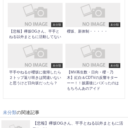
未分類
未分類
【悲報】欅坂OGさん、平手と
櫻坂、新体制・・・・・
ねる以外まともに活動してない
未分類
未分類
平手やねるが櫻坂に復帰したら
【MV再生数・日向・櫻・乃
２トップ返り咲きは間違いない
木】紅白＆CDTVの反響キター
と思うけど日向坂だったら？
ーー！！披露後にバズったのは
もちろんあのアイド
未分類
の関連記事
【悲報】欅坂OGさん、平手とねる以外まともに活