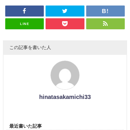
さまの反応
uddiesを
理子、8/6
uddiesを
カップお姉
を発表
がこちら
ざわつかせ
「ラヴィッ
ざわつかせ
さんに恐怖
る...
ト！」水曜
る...
【くりぃむ
スタジオ出
ナンタラ】
演決定
LINE
この記事を書いた人
hinatasakamichi33
最近書いた記事