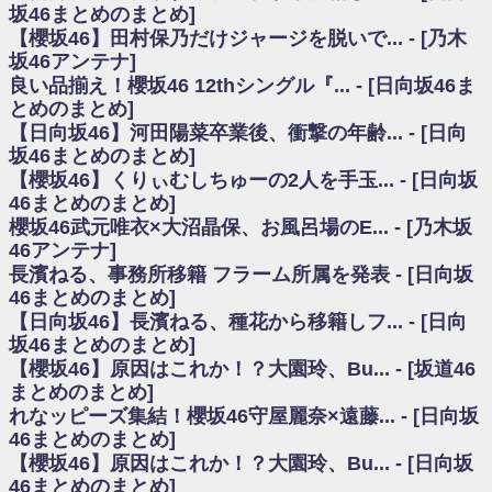
いた理由
坂46まとめのまとめ]
日向坂46まとめのまとめ / 【日向坂46】若林さん「笑えないぐらい師匠だ
【櫻坂46】田村保乃だけジャージを脱いで... - [乃木
から」佐々木久美と卒業後初の共演の様子がこちら！【激レアさん】
坂46アンテナ]
日向坂46まとめのまとめ / 【元日向坂46】情報解禁前で言えない！？丹生
良い品揃え！櫻坂46 12thシングル『... - [日向坂46ま
ちゃん、メンバーと会った模様
とめのまとめ]
乃木坂欅坂まとめのまとめ / 【日向坂46】この月、何かあるのか！？『お
【日向坂46】河田陽菜卒業後、衝撃の年齢... - [日向
願いバッハ！』ミーグリ日程がこちら
欅坂/日向坂46まとめのまとめ / 【櫻坂46】ミーグリで喧嘩！？山下瞳月、
坂46まとめのまとめ]
これはマジギレしてる
【櫻坂46】くりぃむしちゅーの2人を手玉... - [日向坂
乃木坂46アンテナ / 【櫻坂46】ハリソン守屋「ゆーづのせいです」【ラヴ
46まとめのまとめ]
ィット!】
櫻坂46武元唯衣×大沼晶保、お風呂場のE... - [乃木坂
乃木坂あんてな ～乃木坂46・欅坂46・日向坂46のニュース・情報・話題
46アンテナ]
をピックアップ / 良い品揃え！櫻坂46 12thシングル『Make or Break』オフィ
シャルグッズ絶賛販売受付中
長濱ねる、事務所移籍 フラーム所属を発表 - [日向坂
日向坂46まとめのまとめ / 【日向坂46】この月、何かあるのか！？『お願
46まとめのまとめ]
いバッハ！』ミーグリ日程がこちら
【日向坂46】長濱ねる、種花から移籍しフ... - [日向
日向坂46まとめのまとめ / 【元日向坂46】この卒業生、めちゃくちゃテレ
坂46まとめのまとめ]
ビで見かけるな
【櫻坂46】原因はこれか！？大園玲、Bu... - [坂道46
欅坂/日向坂46まとめのまとめ / 【櫻坂46】リアルミーグリであの販売も！
まとめのまとめ]
『Make or Break』オフィシャルグッズ解禁
れなッピーズ集結！櫻坂46守屋麗奈×遠藤... - [日向坂
乃木坂46アンテナ / 【櫻坂46】ミーグリで喧嘩！？山下瞳月、これはマジ
ギレしてる
46まとめのまとめ]
乃木坂あんてな ～乃木坂46・欅坂46・日向坂46のニュース・情報・話題
【櫻坂46】原因はこれか！？大園玲、Bu... - [日向坂
をピックアップ / れなッピーズ集結！櫻坂46守屋麗奈×遠藤理子、8/6「ラヴィ
46まとめのまとめ]
ット！」水曜スタジオ出演決定