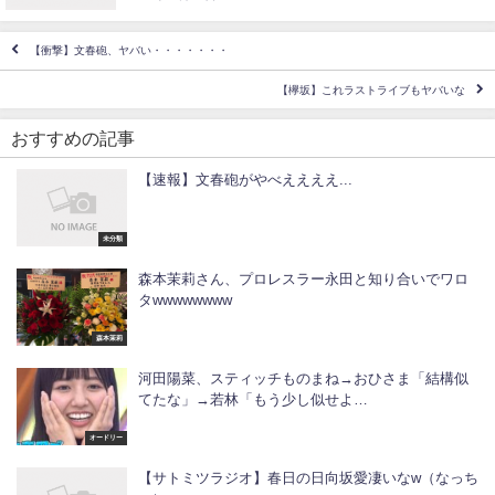
【衝撃】文春砲、ヤバい・・・・・・・
【欅坂】これラストライブもヤバいな
おすすめの記事
【速報】文春砲がやべええええ...
未分類
森本茉莉さん、プロレスラー永田と知り合いでワロ
タwwwwwwww
森本茉莉
河田陽菜、スティッチものまね→おひさま「結構似
てたな」→若林「もう少し似せよ…
オードリー
【サトミツラジオ】春日の日向坂愛凄いなw（なっち