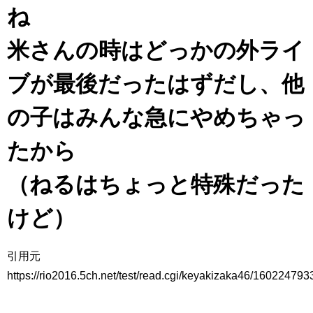
ね
アイドル – ぷぅアンテナ / 2022年3月22日（火）のメディア情報
アイドル – ぷぅアンテナ / 【乃木坂46】井上和の『なぎおはぎ』って こん
ぺいとう×いちごみるく×マヨラー星人 と同じと考えてよろしいですか？
米さんの時はどっかの外ライ
アイドル – ぷぅアンテナ / 【乃木坂46】日村勇紀 gif職人が切り抜いた名シ
ーン.gif
ブが最後だったはずだし、他
ふぇどみ！ / 【悲報】呪術廻戦、視聴率5.1%
ふぇどみ！ / 【画像】スポ－ツキャスターお姉さん・ハメまくりだったｗｗ
ｗｗｗｗｗｗｗｗｗｗ
の子はみんな急にやめちゃっ
ふぇどみ！ / 【悲報】母「裕福な過程が高学歴になるとか大嘘。教育に金を
かけまくったうちの息子が団地住みの貧乏に学歴で負けた」
たから
Powered by livedoor 相互RSS
（ねるはちょっと特殊だった
けど）
引用元
https://rio2016.5ch.net/test/read.cgi/keyakizaka46/160224793