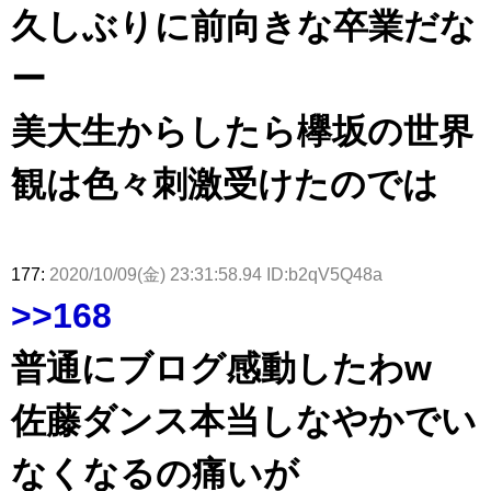
「ラヴィッ
ざわつかせ
さんに恐怖
て...【ラヴ
リー若林さ
久しぶりに前向きな卒業だな
ト！」水曜
る...
【くりぃむ
ィット 東
んと再会し
スタジオ出
ナンタラ】
京ドーム公
た結果･･･
演決定
演】
【激レアさ
ー
んを連れて
きた。】
美大生からしたら欅坂の世界
観は色々刺激受けたのでは
177:
2020/10/09(金) 23:31:58.94 ID:b2qV5Q48a
>>168
普通にブログ感動したわw
佐藤ダンス本当しなやかでい
なくなるの痛いが