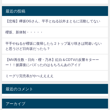
表
最近の投稿
【悲報】欅坂OGさん、平手とねる以外まともに活動してない
櫻坂、新体制・・・・・
平手やねるが櫻坂に復帰したら２トップ返り咲きは間違いない
と思うけど日向坂だったら？
【MV再生数・日向・櫻・乃木】紅白＆CDTVの反響キターー
ー！！披露後にバズったのはもちろんあのアイド
ミーグリ完売表がやべええええ
最近のコメント
アーカイブ