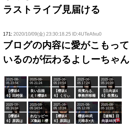
ラストライブ見届ける
171:
2020/10/09(金) 23:30:18.25 ID:4UTeAfxu0
ブログの内容に愛がこもって
いるのが伝わるよしーちゃん
2025-08-
2025-08-
2025-08-
2025-08-
2025-08-
05 23:54
05 21:24
05 19:54
05 17:24
05 16:09
【櫻坂4
良い品揃
【櫻坂4
長濱ねる、
【日向坂4
6】田村保
え！櫻坂4
6】くりぃ
事務所移籍
6】長濱ね
乃だけジャ
6 12thシン
むしちゅー
フラーム所
る、種花か
2025-08-
2025-08-
2025-08-
2025-08-
2025-08-
ージを脱い
グル『Mak
の2人を手
属を発表
ら移籍しフ
05 16:04
05 14:54
05 13:24
05 12:09
05 10:19
でいた理由
e or Brea
玉に取る大
ラーム所属
k』オフィ
沼晶保【く
に。これで
【櫻坂4
れなッピー
【櫻坂4
櫻坂46武
【速報】日
シャルグッ
りぃむナン
事務所に所
6】原因は
ズ集結！櫻
6】原因は
元唯衣×大
向坂46河
ズ絶賛販売
タラ】
属している
これか！？
坂46守屋
これか！？
沼晶保、お
田陽菜、グ
受付中
のは... おひ
大園玲、B
麗奈×遠藤
大園玲、B
風呂場のE
ループ卒業