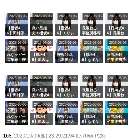
2025-08-05
2025-08-05
2025-08-05
2025-08-05
2025-08-05
【櫻坂4
良い品揃
【櫻坂4
長濱ねる、
【日向坂4
6】田村保
え！櫻坂4
6】くりぃ
事務所移籍
6】長濱ね
乃だけジャ
6 12thシン
むしちゅー
フラーム所
る、種花か
2025-08-05
2025-08-05
2025-08-05
2025-08-05
2025-08-05
ージを脱い
グル『Mak
の2人を手
属を発表
ら移籍しフ
でいた理由
e or Brea
玉に取る大
ラーム所属
k』オフィ
沼晶保【く
に。これで
れなッピー
【櫻坂4
櫻坂46武
【櫻坂4
日向坂46
シャルグッ
りぃむナン
事務所に所
ズ集結！櫻
6】原因は
元唯衣×大
6】なすな
卒業後初共
ズ絶賛販売
タラ】
属している
坂46守屋
これか！？
沼晶保、お
か中西さん
演！佐々木
受付中
のは... おひ
麗奈×遠藤
大園玲、B
風呂場のE
が号泣した
久美さん、
さまの反応
理子、8/6
uddiesを
カップお姉
2曲目っ
師匠オード
2025-08-05
2025-08-05
2025-08-05
2025-08-05
がこちら
2025-08-05
「ラヴィッ
ざわつかせ
さんに恐怖
て...【ラヴ
リー若林さ
ト！」水曜
る...
【くりぃむ
ィット 東
んと再会し
スタジオ出
ナンタラ】
京ドーム公
た結果･･･
【櫻坂4
良い品揃
【櫻坂4
長濱ねる、
【日向坂4
演決定
演】
【激レアさ
6】田村保
え！櫻坂4
6】くりぃ
事務所移籍
6】長濱ね
んを連れて
乃だけジャ
6 12thシン
むしちゅー
フラーム所
る、種花か
2025-08-05
2025-08-05
2025-08-05
2025-08-05
きた。】
2025-08-05
ージを脱い
グル『Mak
の2人を手
属を発表
ら移籍しフ
でいた理由
e or Brea
玉に取る大
ラーム所属
k』オフィ
沼晶保【く
に。これで
れなッピー
【櫻坂4
櫻坂46武
【櫻坂4
日向坂46
シャルグッ
りぃむナン
事務所に所
ズ集結！櫻
6】原因は
元唯衣×大
6】なすな
卒業後初共
ズ絶賛販売
タラ】
属している
坂46守屋
これか！？
沼晶保、お
か中西さん
演！佐々木
受付中
のは... おひ
麗奈×遠藤
大園玲、B
風呂場のE
が号泣した
久美さん、
168:
2020/10/09(金) 23:29:21.94 ID:70/dqP28d
さまの反応
理子、8/6
uddiesを
カップお姉
2曲目っ
師匠オード
がこちら