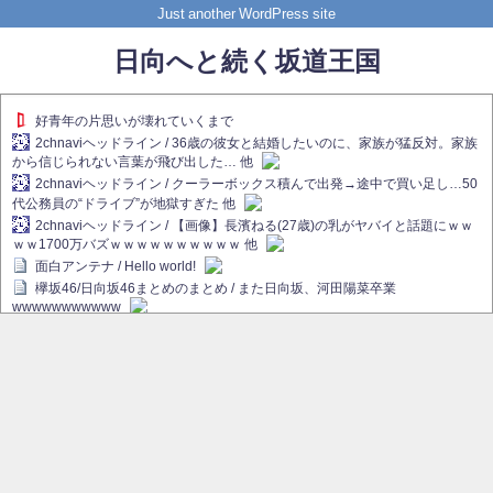
Just another WordPress site
日向へと続く坂道王国
好青年の片思いが壊れていくまで
2chnaviヘッドライン / 36歳の彼女と結婚したいのに、家族が猛反対。家族
から信じられない言葉が飛び出した… 他
2chnaviヘッドライン / クーラーボックス積んで出発→途中で買い足し…50
代公務員の“ドライブ”が地獄すぎた 他
2chnaviヘッドライン / 【画像】長濱ねる(27歳)の乳がヤバイと話題にｗｗ
ｗｗ1700万バズｗｗｗｗｗｗｗｗｗｗ 他
面白アンテナ / Hello world!
欅坂46/日向坂46まとめのまとめ / また日向坂、河田陽菜卒業
wwwwwwwwwww
欅坂あんてな ～欅坂46のニュース・情報・話題をピックアップ / れなぁ
画伯こと櫻坂46守屋麗奈、生放送で新作を発表【ラヴィット！】
欅坂/日向坂46まとめのまとめ / 【櫻坂46】ハリソン守屋「ゆーづのせいで
す」【ラヴィット!】
日向坂46まとめのまとめ / 長濱ねる、事務所移籍 フラーム所属を発表
日向坂46まとめのまとめ / 【日向坂46】河田陽菜卒業後、衝撃の年齢順が
こちら
乃木坂欅坂まとめのまとめ / 【日向坂46】河田陽菜推し、このときに卒業