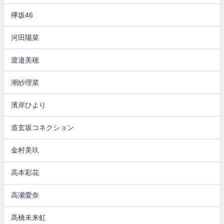
欅坂46
河田陽菜
渡邉美穂
潮紗理菜
濱岸ひより
道玄坂コネクション
金村美玖
高本彩花
高瀬愛奈
髙橋未来虹