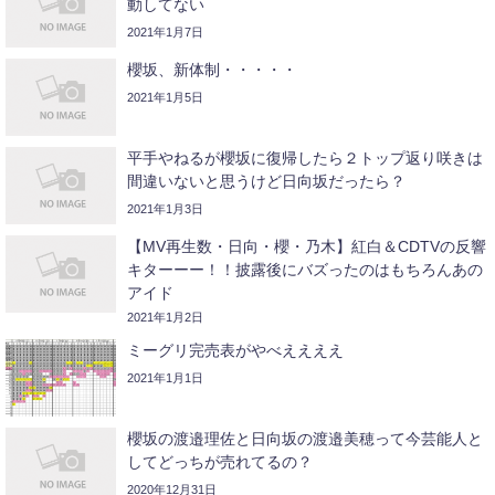
動してない
2021年1月7日
櫻坂、新体制・・・・・
2021年1月5日
平手やねるが櫻坂に復帰したら２トップ返り咲きは
間違いないと思うけど日向坂だったら？
2021年1月3日
【MV再生数・日向・櫻・乃木】紅白＆CDTVの反響
キターーー！！披露後にバズったのはもちろんあの
アイド
2021年1月2日
ミーグリ完売表がやべええええ
2021年1月1日
櫻坂の渡邉理佐と日向坂の渡邉美穂って今芸能人と
してどっちが売れてるの？
2020年12月31日