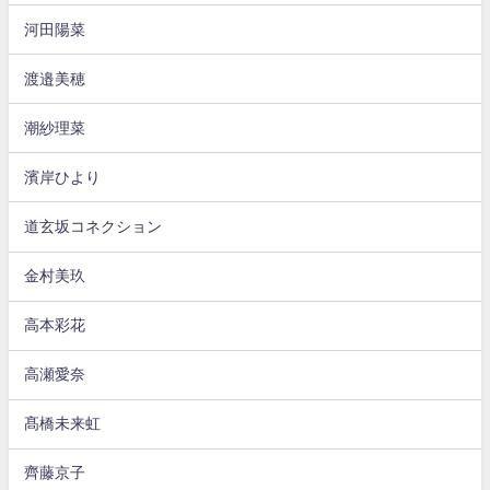
河田陽菜
渡邉美穂
潮紗理菜
濱岸ひより
道玄坂コネクション
金村美玖
高本彩花
高瀬愛奈
髙橋未来虹
齊藤京子