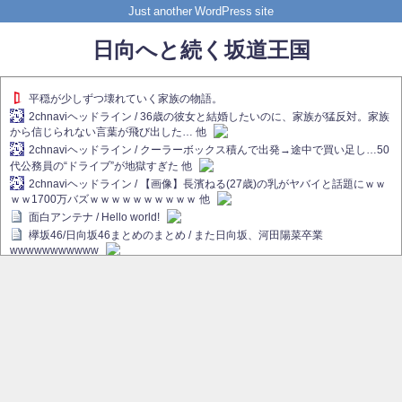
Just another WordPress site
日向へと続く坂道王国
平穏が少しずつ壊れていく家族の物語。
2chnaviヘッドライン / 36歳の彼女と結婚したいのに、家族が猛反対。家族
から信じられない言葉が飛び出した… 他
2chnaviヘッドライン / クーラーボックス積んで出発→途中で買い足し…50
代公務員の“ドライブ”が地獄すぎた 他
2chnaviヘッドライン / 【画像】長濱ねる(27歳)の乳がヤバイと話題にｗｗ
ｗｗ1700万バズｗｗｗｗｗｗｗｗｗｗ 他
面白アンテナ / Hello world!
欅坂46/日向坂46まとめのまとめ / また日向坂、河田陽菜卒業
wwwwwwwwwww
欅坂あんてな ～欅坂46のニュース・情報・話題をピックアップ / れなぁ
画伯こと櫻坂46守屋麗奈、生放送で新作を発表【ラヴィット！】
欅坂/日向坂46まとめのまとめ / 【櫻坂46】ハリソン守屋「ゆーづのせいで
す」【ラヴィット!】
日向坂46まとめのまとめ / 長濱ねる、事務所移籍 フラーム所属を発表
日向坂46まとめのまとめ / 【日向坂46】河田陽菜卒業後、衝撃の年齢順が
こちら
乃木坂欅坂まとめのまとめ / 【日向坂46】河田陽菜推し、このときに卒業