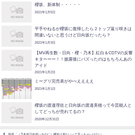
櫻坂、新体制・・・・・
2021年1月5日
平手やねるが櫻坂に復帰したら２トップ返り咲きは
間違いないと思うけど日向坂だったら？
2021年1月3日
【MV再生数・日向・櫻・乃木】紅白＆CDTVの反響
キターーー！！披露後にバズったのはもちろんあの
アイド
2021年1月2日
ミーグリ完売表がやべええええ
2021年1月1日
櫻坂の渡邉理佐と日向坂の渡邉美穂って今芸能人と
してどっちが売れてるの？
2020年12月31日
指原「（乃木坂日向坂いるのに）欅坂は居ないって言っちゃいけない」