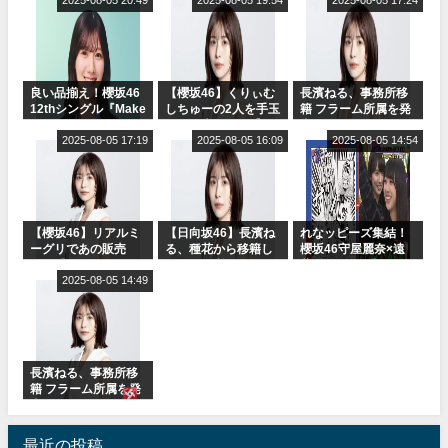
2025-08-05 20:49
ャルグッズ絶賛販売
2025-08-05 19:54
ット！」水曜スタジ
2025-08-05 17:24
受付中
オ出演決定
良い品揃え！櫻坂46
【櫻坂46】くりぃむ
長濱ねる、事務所移
12thシングル『Make
しちゅーの2人を手玉
籍 フラーム所属を発
or Break』オフィシ
に取る大沼晶保【く
表
ャルグッズ絶賛販売
2025-08-05 17:19
りぃむナンタラ】
2025-08-05 16:09
2025-08-05 14:54
受付中
【櫻坂46】リアルミ
【日向坂46】長濱ね
れなッピーズ集結！
ーグリであの販売
る、種花から移籍し
櫻坂46守屋麗奈×遠
も！『Make or
フラーム所属に。こ
藤理子、8/6「ラヴィ
Break』オフィシャ
2025-08-05 14:49
れで事務所に所属し
ット！」水曜スタジ
ルグッズ解禁
ているのは... おひさ
オ出演決定
まの反応がこちら
長濱ねる、事務所移
籍 フラーム所属を発
表
最近の投稿