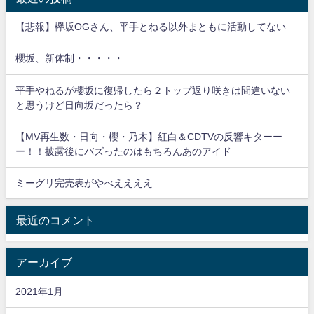
【悲報】欅坂OGさん、平手とねる以外まともに活動してない
櫻坂、新体制・・・・・
平手やねるが櫻坂に復帰したら２トップ返り咲きは間違いない
と思うけど日向坂だったら？
【MV再生数・日向・櫻・乃木】紅白＆CDTVの反響キターー
ー！！披露後にバズったのはもちろんあのアイド
ミーグリ完売表がやべええええ
最近のコメント
アーカイブ
2021年1月