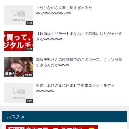
上村ひなのさん勝ち組すぎわろた
wxwxwxwxwxwxwxw
未分類
【日向坂】リモートまなふぃの若林いじりがヤバす
ぎるwwwwwww
未分類
加藤史帆さんの歌謡祭でのこのポーズ、クッソ可愛
すぎるんだがwwww
加藤史帆
有吉、おひさまに絡まれて衝撃コメントをする
wwwwwww
未分類
おススメ