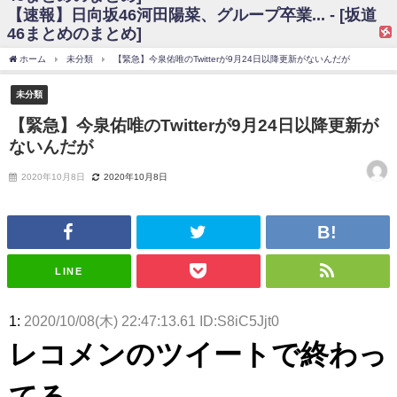
【速報】日向坂46河田陽菜、グループ卒業... - [坂道
日向坂46まとめのまとめ / 【日向坂46】富田鈴花、次の事務所が決まって
46まとめのまとめ]
そう！？
日向坂46まとめのまとめ / 【日向坂46】富田鈴花、次の事務所が決まって
ホーム
未分類
【緊急】今泉佑唯のTwitterが9月24日以降更新がないんだが
そう！？
乃木坂46アンテナ / 【日向坂46】この月、何かあるのか！？『お願いバッ
未分類
ハ！』ミーグリ日程がこちら
乃木坂あんてな ～乃木坂46・欅坂46・日向坂46のニュース・情報・話題
【緊急】今泉佑唯のTwitterが9月24日以降更新が
をピックアップ / 日向坂46卒業後初共演！佐々木久美さん、師匠オードリー若
ないんだが
林さんと再会した結果･･･【激レアさんを連れてきた。】
欅坂46/日向坂46まとめのまとめ / 『anan』の表紙の櫻坂46さん、多様性
の時代だと話題に
2020年10月8日
2020年10月8日
欅坂46/日向坂46まとめのまとめ / 日向坂46より重大発表！！！！
日向坂46まとめのまとめ / 【朗報】増田三莉音さんの生足
wwwwwwwwwwww
日向坂46まとめのまとめ / 筒井あやめ、アレをチラリ。こういう偶然の方
が官能的だよな？
LINE
日向坂46まとめのまとめ / 【日向坂46】富田鈴花1st写真集の先行カット、
これも素晴らしい
日向坂46まとめのまとめ / 【日向坂46】五期生着ぐるみ生写真も！ 富田鈴
1:
2020/10/08(木) 22:47:13.61 ID:S8iC5Jjt0
花考案グッズ＆生写真5種が公開される
日向坂46まとめのまとめ / これから彼氏と行為する直前の賀喜遥香、やば
レコメンのツイートで終わっ
い
アイドル – ぷぅアンテナ / 「乃木坂46ののぎおび⊿」北野日奈子が生配
てる
信！【2022.3.22 17:15〜 SHOWROOM】