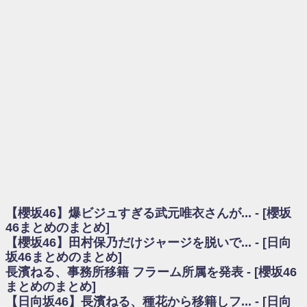
を察していた...
乃木坂46アンテナ / 長濱ねる、事務所移籍 フラーム所属を発表
乃木坂あんてな ～乃木坂46・欅坂46・日向坂46のニュース・情報・話題
をピックアップ / 【櫻坂46】ミーグリで喧嘩！？山下瞳月、これはマジギレし
てる
欅坂あんてな ～欅坂46のニュース・情報・話題をピックアップ / 良い品
揃え！櫻坂46 12thシングル『Make or Break』オフィシャルグッズ絶賛販売受
付中
欅坂/日向坂46まとめのまとめ / 【櫻坂46】原因はこれか！？大園玲、
Buddiesをざわつかせる...
乃木坂46アンテナ / 【櫻坂46】田村保乃だけジャージを脱いでいた理由
乃木坂あんてな ～乃木坂46・欅坂46・日向坂46のニュース・情報・話題
をピックアップ / 【櫻坂46】久々にあのメンバーがラヴィット出演へ！！！
日向坂46まとめのまとめ / 【櫻坂46】田村保乃だけジャージを脱いでいた
理由
【櫻坂46】爆ビジュすぎる武元唯衣さんが... - [櫻坂
日向坂46まとめのまとめ / 【日向坂46】富田鈴花1st写真集、発売記念記者
会見の模様がこちら！
46まとめのまとめ]
乃木坂欅坂まとめのまとめ / 【日向坂46】河田陽菜卒業の影響、ガチでデ
【櫻坂46】田村保乃だけジャージを脱いで... - [日向
カそう...
坂46まとめのまとめ]
欅坂あんてな ～欅坂46のニュース・情報・話題をピックアップ / れなッ
長濱ねる、事務所移籍 フラーム所属を発表 - [櫻坂46
ピーズ集結！櫻坂46守屋麗奈×遠藤理子、8/6「ラヴィット！」水曜スタジオ出
まとめのまとめ]
演決定
【日向坂46】長濱ねる、種花から移籍しフ... - [日向
欅坂/日向坂46まとめのまとめ / 【櫻坂46】田村保乃だけジャージを脱いで