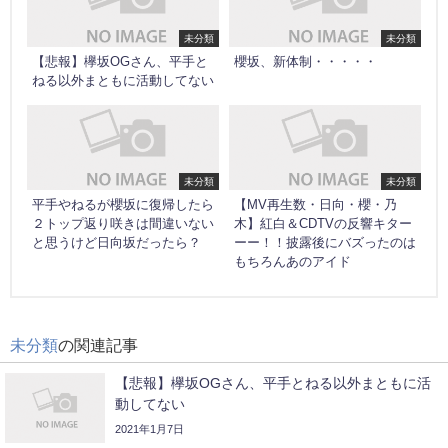
未分類
未分類
【悲報】欅坂OGさん、平手と
櫻坂、新体制・・・・・
ねる以外まともに活動してない
未分類
未分類
平手やねるが櫻坂に復帰したら
【MV再生数・日向・櫻・乃
２トップ返り咲きは間違いない
木】紅白＆CDTVの反響キター
と思うけど日向坂だったら？
ーー！！披露後にバズったのは
もちろんあのアイド
未分類
の関連記事
【悲報】欅坂OGさん、平手とねる以外まともに活
動してない
2021年1月7日