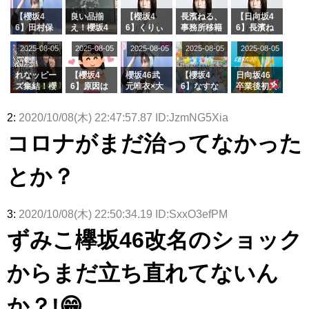
ト！」水曜
る...
【くりぃむ
ィット 東
んと再会し
スタジオ出
ナンタラ】
京ドーム公
た結果･･･
【櫻坂4
良い品揃
【櫻坂4
長濱ねる、
【日向坂4
演決定
演】
【激レアさ
6】田村保
え！櫻坂4
6】くりぃ
事務所移籍
6】長濱ね
んを連れて
乃だけジャ
6 12thシン
むしちゅー
フラーム所
る、種花か
2025-08-05
2025-08-05
2025-08-05
2025-08-05
きた。】
2025-08-05
ージを脱い
グル『Mak
の2人を手
属を発表
ら移籍しフ
でいた理由
e or Brea
玉に取る大
ラーム所属
k』オフィ
沼晶保【く
に。これで
れなッピー
【櫻坂4
櫻坂46武
【櫻坂4
日向坂46
シャルグッ
りぃむナン
事務所に所
ズ集結！櫻
6】原因は
元唯衣×大
6】なすな
卒業後初共
ズ絶賛販売
タラ】
属している
坂46守屋
これか！？
沼晶保、お
か中西さん
演！佐々木
受付中
のは... おひ
麗奈×遠藤
大園玲、B
風呂場のE
が号泣した
久美さん、
2:
2020/10/08(木) 22:47:57.87 ID:JzmNG5Xia
さまの反応
理子、8/6
uddiesを
カップお姉
2曲目っ
師匠オード
がこちら
「ラヴィッ
ざわつかせ
さんに恐怖
て...【ラヴ
リー若林さ
コロナがまだ治ってなかった
ト！」水曜
る...
【くりぃむ
ィット 東
んと再会し
スタジオ出
ナンタラ】
京ドーム公
た結果･･･
演決定
演】
【激レアさ
とか？
んを連れて
きた。】
3:
2020/10/08(木) 22:50:34.19 ID:SxxO3efPM
ずみこ欅坂46改名のショック
からまだ立ち直れてないん
か？!😁