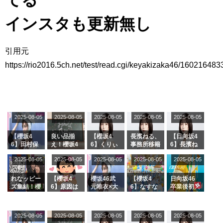
アイドル – ぷぅアンテナ / 2022年3月22日（火）のメディア情報
アイドル – ぷぅアンテナ / 【乃木坂46】井上和の『なぎおはぎ』って こん
インスタも更新無し
ぺいとう×いちごみるく×マヨラー星人 と同じと考えてよろしいですか？
アイドル – ぷぅアンテナ / 【乃木坂46】日村勇紀 gif職人が切り抜いた名シ
ーン.gif
引用元
ふぇどみ！ / 【悲報】呪術廻戦、視聴率5.1%
https://rio2016.5ch.net/test/read.cgi/keyakizaka46/160216483
ふぇどみ！ / 【画像】スポ－ツキャスターお姉さん・ハメまくりだったｗｗ
ｗｗｗｗｗｗｗｗｗｗ
ふぇどみ！ / 【悲報】母「裕福な過程が高学歴になるとか大嘘。教育に金を
かけまくったうちの息子が団地住みの貧乏に学歴で負けた」
Powered by livedoor 相互RSS
2025-08-05
2025-08-05
2025-08-05
2025-08-05
2025-08-05
【櫻坂4
良い品揃
【櫻坂4
長濱ねる、
【日向坂4
6】田村保
え！櫻坂4
6】くりぃ
事務所移籍
6】長濱ね
乃だけジャ
6 12thシン
むしちゅー
フラーム所
る、種花か
2025-08-05
2025-08-05
2025-08-05
2025-08-05
2025-08-05
ージを脱い
グル『Mak
の2人を手
属を発表
ら移籍しフ
でいた理由
e or Brea
玉に取る大
ラーム所属
k』オフィ
沼晶保【く
に。これで
れなッピー
【櫻坂4
櫻坂46武
【櫻坂4
日向坂46
シャルグッ
りぃむナン
事務所に所
ズ集結！櫻
6】原因は
元唯衣×大
6】なすな
卒業後初共
ズ絶賛販売
タラ】
属している
坂46守屋
これか！？
沼晶保、お
か中西さん
演！佐々木
受付中
のは... おひ
麗奈×遠藤
大園玲、B
風呂場のE
が号泣した
久美さん、
さまの反応
理子、8/6
uddiesを
カップお姉
2曲目っ
師匠オード
2025-08-05
2025-08-05
2025-08-05
2025-08-05
がこちら
2025-08-05
「ラヴィッ
ざわつかせ
さんに恐怖
て...【ラヴ
リー若林さ