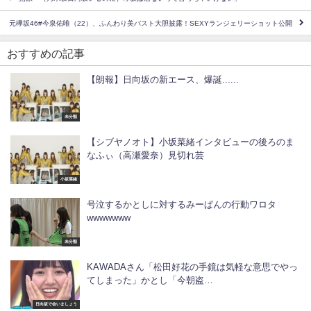
元欅坂46#今泉佑唯（22）、ふんわり美バスト大胆披露！SEXYランジェリーショット公開
おすすめの記事
【朗報】日向坂の新エース、爆誕......
未分類
【シブヤノオト】小坂菜緒インタビューの後ろのま
なふぃ（高瀬愛奈）見切れ芸
小坂菜緒
号泣するかとしに対するみーぱんの行動ワロタ
wwwwwww
未分類
KAWADAさん「松田好花の手鏡は気軽な意思でやっ
てしまった」かとし「今朝盗…
日向坂で会いましょう