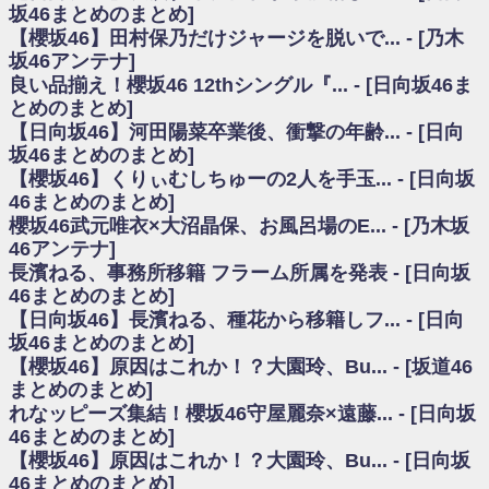
いた理由
坂46まとめのまとめ]
日向坂46まとめのまとめ / 【日向坂46】若林さん「笑えないぐらい師匠だ
【櫻坂46】田村保乃だけジャージを脱いで... - [乃木
から」佐々木久美と卒業後初の共演の様子がこちら！【激レアさん】
坂46アンテナ]
日向坂46まとめのまとめ / 【元日向坂46】情報解禁前で言えない！？丹生
良い品揃え！櫻坂46 12thシングル『... - [日向坂46ま
ちゃん、メンバーと会った模様
とめのまとめ]
乃木坂欅坂まとめのまとめ / 【日向坂46】この月、何かあるのか！？『お
【日向坂46】河田陽菜卒業後、衝撃の年齢... - [日向
願いバッハ！』ミーグリ日程がこちら
欅坂/日向坂46まとめのまとめ / 【櫻坂46】ミーグリで喧嘩！？山下瞳月、
坂46まとめのまとめ]
これはマジギレしてる
【櫻坂46】くりぃむしちゅーの2人を手玉... - [日向坂
乃木坂46アンテナ / 【櫻坂46】ハリソン守屋「ゆーづのせいです」【ラヴ
46まとめのまとめ]
ィット!】
櫻坂46武元唯衣×大沼晶保、お風呂場のE... - [乃木坂
乃木坂あんてな ～乃木坂46・欅坂46・日向坂46のニュース・情報・話題
46アンテナ]
をピックアップ / 良い品揃え！櫻坂46 12thシングル『Make or Break』オフィ
シャルグッズ絶賛販売受付中
長濱ねる、事務所移籍 フラーム所属を発表 - [日向坂
日向坂46まとめのまとめ / 【日向坂46】この月、何かあるのか！？『お願
46まとめのまとめ]
いバッハ！』ミーグリ日程がこちら
【日向坂46】長濱ねる、種花から移籍しフ... - [日向
日向坂46まとめのまとめ / 【元日向坂46】この卒業生、めちゃくちゃテレ
坂46まとめのまとめ]
ビで見かけるな
【櫻坂46】原因はこれか！？大園玲、Bu... - [坂道46
欅坂/日向坂46まとめのまとめ / 【櫻坂46】リアルミーグリであの販売も！
まとめのまとめ]
『Make or Break』オフィシャルグッズ解禁
れなッピーズ集結！櫻坂46守屋麗奈×遠藤... - [日向坂
乃木坂46アンテナ / 【櫻坂46】ミーグリで喧嘩！？山下瞳月、これはマジ
ギレしてる
46まとめのまとめ]
乃木坂あんてな ～乃木坂46・欅坂46・日向坂46のニュース・情報・話題
【櫻坂46】原因はこれか！？大園玲、Bu... - [日向坂
をピックアップ / れなッピーズ集結！櫻坂46守屋麗奈×遠藤理子、8/6「ラヴィ
46まとめのまとめ]
ット！」水曜スタジオ出演決定