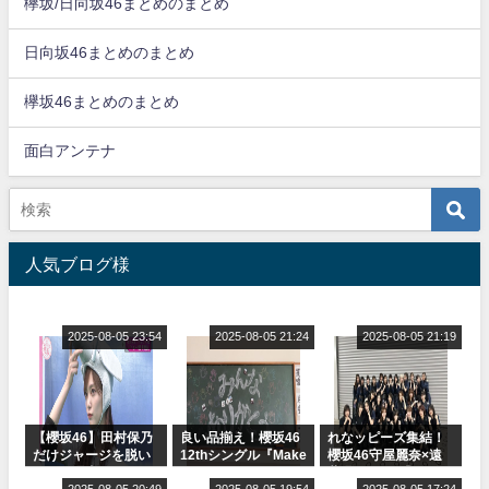
欅坂/日向坂46まとめのまとめ
日向坂46まとめのまとめ
欅坂46まとめのまとめ
面白アンテナ
人気ブログ様
2025-08-05 23:54
2025-08-05 21:24
2025-08-05 21:19
【櫻坂46】田村保乃
良い品揃え！櫻坂46
れなッピーズ集結！
だけジャージを脱い
12thシングル『Make
櫻坂46守屋麗奈×遠
でいた理由
or Break』オフィシ
藤理子、8/6「ラヴィ