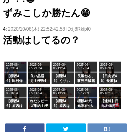
ずみこしか勝たん😁
4:
2020/10/08(木) 22:52:42.58 ID:ij8RkfpI0
活動はしてるの？
2025-08-
2025-08-
2025-08-
2025-08-
2025-08-
05 23:54
05 21:24
05 19:54
05 17:24
05 16:09
【櫻坂4
良い品揃
【櫻坂4
長濱ねる、
【日向坂4
6】田村保
え！櫻坂4
6】くりぃ
事務所移籍
6】長濱ね
乃だけジャ
6 12thシン
むしちゅー
フラーム所
る、種花か
2025-08-
2025-08-
2025-08-
2025-08-
2025-08-
ージを脱い
グル『Mak
の2人を手
属を発表
ら移籍しフ
05 16:04
05 14:54
05 13:24
05 12:09
05 10:19
でいた理由
e or Brea
玉に取る大
ラーム所属
k』オフィ
沼晶保【く
に。これで
【櫻坂4
れなッピー
【櫻坂4
櫻坂46武
【速報】日
シャルグッ
りぃむナン
事務所に所
6】原因は
ズ集結！櫻
6】原因は
元唯衣×大
向坂46河
ズ絶賛販売
タラ】
属している
これか！？
坂46守屋
これか！？
沼晶保、お
田陽菜、グ
受付中
のは... おひ
大園玲、B
麗奈×遠藤
大園玲、B
風呂場のE
ループ卒業
さまの反応
uddiesを
理子、8/6
uddiesを
カップお姉
を発表
がこちら
ざわつかせ
「ラヴィッ
ざわつかせ
さんに恐怖
る...
ト！」水曜
る...
【くりぃむ