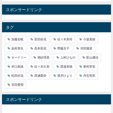
スポンサードリンク
タグ
加藤史帆
富田鈴花
佐々木美玲
小坂菜緒
金村美玖
高本彩花
齊藤京子
河田陽菜
オードリー
潮紗理菜
上村ひなの
影山優佳
井口眞緒
佐々木久美
渡邉美穂
東村芽依
松田好花
高瀬愛奈
濱岸ひより
丹生明里
宮田愛萌
スポンサードリンク