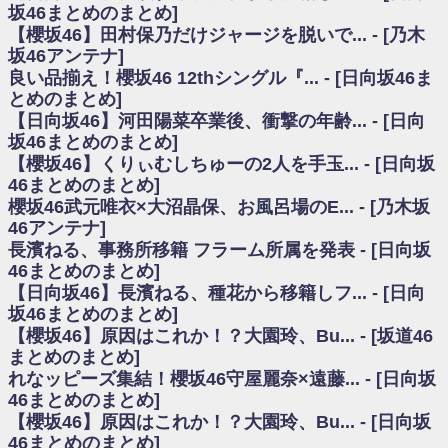
いた理由
坂46まとめのまとめ]
日向坂46まとめのまとめ / 【日向坂46】若林さん「笑えないぐらい師匠だ
【櫻坂46】田村保乃だけジャージを脱いで... - [乃木
から」佐々木久美と卒業後初の共演の様子がこちら！【激レアさん】
坂46アンテナ]
日向坂46まとめのまとめ / 【元日向坂46】情報解禁前で言えない！？丹生
良い品揃え！櫻坂46 12thシングル『... - [日向坂46ま
ちゃん、メンバーと会った模様
とめのまとめ]
乃木坂欅坂まとめのまとめ / 【日向坂46】この月、何かあるのか！？『お
【日向坂46】河田陽菜卒業後、衝撃の年齢... - [日向
願いバッハ！』ミーグリ日程がこちら
欅坂/日向坂46まとめのまとめ / 【櫻坂46】ミーグリで喧嘩！？山下瞳月、
坂46まとめのまとめ]
これはマジギレしてる
【櫻坂46】くりぃむしちゅーの2人を手玉... - [日向坂
乃木坂46アンテナ / 【櫻坂46】ハリソン守屋「ゆーづのせいです」【ラヴ
46まとめのまとめ]
ィット!】
櫻坂46武元唯衣×大沼晶保、お風呂場のE... - [乃木坂
乃木坂あんてな ～乃木坂46・欅坂46・日向坂46のニュース・情報・話題
46アンテナ]
をピックアップ / 良い品揃え！櫻坂46 12thシングル『Make or Break』オフィ
シャルグッズ絶賛販売受付中
長濱ねる、事務所移籍 フラーム所属を発表 - [日向坂
日向坂46まとめのまとめ / 【日向坂46】この月、何かあるのか！？『お願
46まとめのまとめ]
いバッハ！』ミーグリ日程がこちら
【日向坂46】長濱ねる、種花から移籍しフ... - [日向
日向坂46まとめのまとめ / 【元日向坂46】この卒業生、めちゃくちゃテレ
坂46まとめのまとめ]
ビで見かけるな
【櫻坂46】原因はこれか！？大園玲、Bu... - [坂道46
欅坂/日向坂46まとめのまとめ / 【櫻坂46】リアルミーグリであの販売も！
まとめのまとめ]
『Make or Break』オフィシャルグッズ解禁
れなッピーズ集結！櫻坂46守屋麗奈×遠藤... - [日向坂
乃木坂46アンテナ / 【櫻坂46】ミーグリで喧嘩！？山下瞳月、これはマジ
ギレしてる
46まとめのまとめ]
乃木坂あんてな ～乃木坂46・欅坂46・日向坂46のニュース・情報・話題
【櫻坂46】原因はこれか！？大園玲、Bu... - [日向坂
をピックアップ / れなッピーズ集結！櫻坂46守屋麗奈×遠藤理子、8/6「ラヴィ
46まとめのまとめ]
ット！」水曜スタジオ出演決定