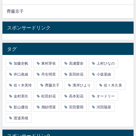
齊藤京子
スポンサードリンク
タグ
加藤史帆
東村芽依
高瀬愛奈
上村ひなの
井口眞緒
丹生明里
富田鈴花
小坂菜緒
佐々木美玲
齊藤京子
濱岸ひより
佐々木久美
金村美玖
松田好花
高本彩花
オードリー
影山優佳
潮紗理菜
宮田愛萌
河田陽菜
渡邉美穂
スポンサードリンク