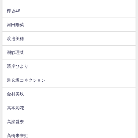
欅坂46
河田陽菜
渡邉美穂
潮紗理菜
濱岸ひより
道玄坂コネクション
金村美玖
高本彩花
高瀬愛奈
髙橋未来虹