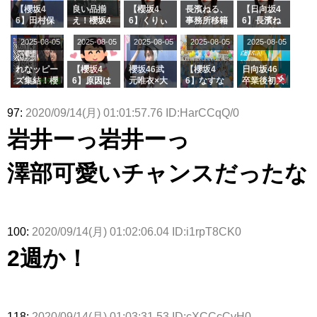
スタジオ出
ナンタラ】
京ドーム公
た結果･･･
【櫻坂4
良い品揃
【櫻坂4
長濱ねる、
【日向坂4
演決定
演】
【激レアさ
6】田村保
え！櫻坂4
6】くりぃ
事務所移籍
6】長濱ね
んを連れて
乃だけジャ
6 12thシン
むしちゅー
フラーム所
る、種花か
2025-08-05
2025-08-05
2025-08-05
2025-08-05
きた。】
2025-08-05
ージを脱い
グル『Mak
の2人を手
属を発表
ら移籍しフ
でいた理由
e or Brea
玉に取る大
ラーム所属
k』オフィ
沼晶保【く
に。これで
れなッピー
【櫻坂4
櫻坂46武
【櫻坂4
日向坂46
シャルグッ
りぃむナン
事務所に所
ズ集結！櫻
6】原因は
元唯衣×大
6】なすな
卒業後初共
ズ絶賛販売
タラ】
属している
坂46守屋
これか！？
沼晶保、お
か中西さん
演！佐々木
受付中
のは... おひ
麗奈×遠藤
大園玲、B
風呂場のE
が号泣した
久美さん、
97:
2020/09/14(月) 01:01:57.76 ID:HarCCqQ/0
さまの反応
理子、8/6
uddiesを
カップお姉
2曲目っ
師匠オード
がこちら
「ラヴィッ
ざわつかせ
さんに恐怖
て...【ラヴ
リー若林さ
岩井ーっ岩井ーっ
ト！」水曜
る...
【くりぃむ
ィット 東
んと再会し
スタジオ出
ナンタラ】
京ドーム公
た結果･･･
演決定
演】
【激レアさ
澤部可愛いチャンスだったな
んを連れて
きた。】
100:
2020/09/14(月) 01:02:06.04 ID:i1rpT8CK0
2週か！
118:
2020/09/14(月) 01:03:31.53 ID:cXCCcCvH0