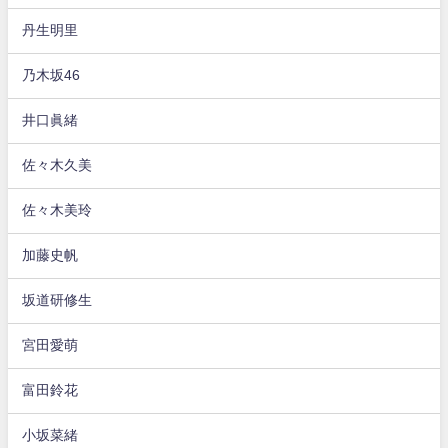
丹生明里
乃木坂46
井口眞緒
佐々木久美
佐々木美玲
加藤史帆
坂道研修生
宮田愛萌
富田鈴花
小坂菜緒