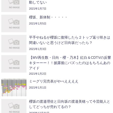
動してない
2021年1月7日
櫻坂、新体制・・・・・
2021年1月5日
平手やねるが櫻坂に復帰したら２トップ返り咲きは
間違いないと思うけど日向坂だったら？
2021年1月3日
【MV再生数・日向・櫻・乃木】紅白＆CDTVの反響
キターーー！！披露後にバズったのはもちろんあの
アイド
2021年1月2日
ミーグリ完売表がやべええええ
2021年1月1日
櫻坂の渡邉理佐と日向坂の渡邉美穂って今芸能人と
してどっちが売れてるの？
2020年12月31日