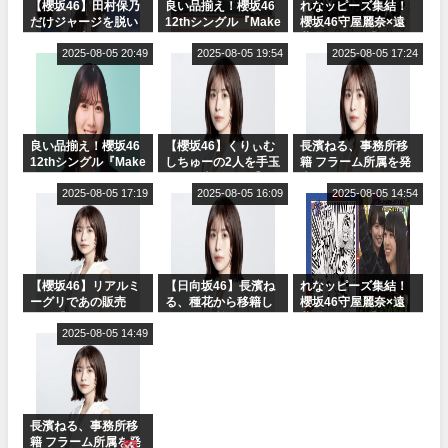
【櫻坂46】田村保乃
良い品揃え！櫻坂46
れなッピーズ集結！
だけジャージを脱い
12thシングル『Make
櫻坂46守屋麗奈×遠
でいた理由
or Break』オフィシ
藤理子、8/6「ラヴィ
2025-08-05 20:49
ャルグッズ絶賛販売
2025-08-05 19:54
ット！」水曜スタジ
2025-08-05 17:24
受付中
オ出演決定
良い品揃え！櫻坂46
【櫻坂46】くりぃむ
長濱ねる、事務所移
12thシングル『Make
しちゅーの2人を手玉
籍 フラーム所属を発
or Break』オフィシ
に取る大沼晶保【く
表
ャルグッズ絶賛販売
2025-08-05 17:19
りぃむナンタラ】
2025-08-05 16:09
2025-08-05 14:54
受付中
【櫻坂46】リアルミ
【日向坂46】長濱ね
れなッピーズ集結！
ーグリであの販売
る、種花から移籍し
櫻坂46守屋麗奈×遠
も！『Make or
フラーム所属に。こ
藤理子、8/6「ラヴィ
Break』オフィシャ
2025-08-05 14:49
れで事務所に所属し
ット！」水曜スタジ
ルグッズ解禁
ているのは... おひさ
オ出演決定
まの反応がこちら
長濱ねる、事務所移
籍 フラーム所属を発