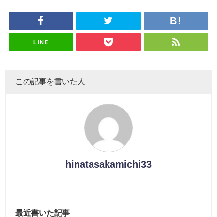
さまの反応
uddiesを
理子、8/6
uddiesを
カップお姉
を発表
がこちら
ざわつかせ
「ラヴィッ
ざわつかせ
さんに恐怖
る...
ト！」水曜
る...
【くりぃむ
スタジオ出
ナンタラ】
演決定
LINE
この記事を書いた人
hinatasakamichi33
最近書いた記事