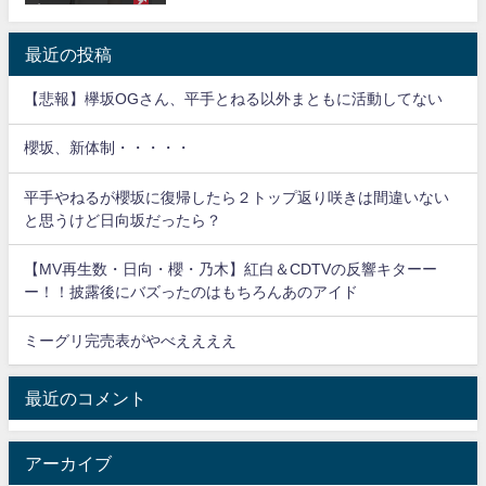
表
最近の投稿
【悲報】欅坂OGさん、平手とねる以外まともに活動してない
櫻坂、新体制・・・・・
平手やねるが櫻坂に復帰したら２トップ返り咲きは間違いない
と思うけど日向坂だったら？
【MV再生数・日向・櫻・乃木】紅白＆CDTVの反響キターー
ー！！披露後にバズったのはもちろんあのアイド
ミーグリ完売表がやべええええ
最近のコメント
アーカイブ