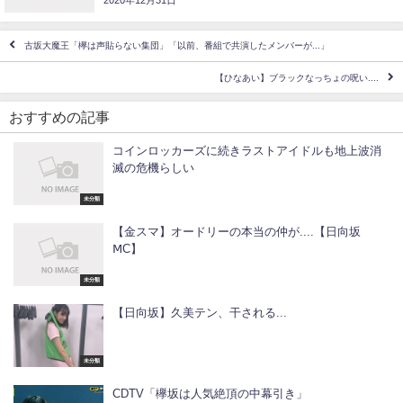
古坂大魔王「欅は声貼らない集団」「以前、番組で共演したメンバーが...」
【ひなあい】ブラックなっちょの呪い....
おすすめの記事
コインロッカーズに続きラストアイドルも地上波消
滅の危機らしい
未分類
【金スマ】オードリーの本当の仲が....【日向坂
ⅯC】
未分類
【日向坂】久美テン、干される...
未分類
CDTV「欅坂は人気絶頂の中幕引き」