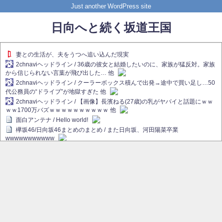
Just another WordPress site
日向へと続く坂道王国
妻との生活が、夫をうつへ追い込んだ現実
2chnaviヘッドライン / 36歳の彼女と結婚したいのに、家族が猛反対。家族
から信じられない言葉が飛び出した… 他
2chnaviヘッドライン / クーラーボックス積んで出発→途中で買い足し…50
代公務員の“ドライブ”が地獄すぎた 他
2chnaviヘッドライン / 【画像】長濱ねる(27歳)の乳がヤバイと話題にｗｗ
ｗｗ1700万バズｗｗｗｗｗｗｗｗｗｗ 他
面白アンテナ / Hello world!
欅坂46/日向坂46まとめのまとめ / また日向坂、河田陽菜卒業
wwwwwwwwwww
欅坂あんてな ～欅坂46のニュース・情報・話題をピックアップ / れなぁ
画伯こと櫻坂46守屋麗奈、生放送で新作を発表【ラヴィット！】
欅坂/日向坂46まとめのまとめ / 【櫻坂46】ハリソン守屋「ゆーづのせいで
す」【ラヴィット!】
日向坂46まとめのまとめ / 長濱ねる、事務所移籍 フラーム所属を発表
日向坂46まとめのまとめ / 【日向坂46】河田陽菜卒業後、衝撃の年齢順が
こちら
乃木坂欅坂まとめのまとめ / 【日向坂46】河田陽菜推し、このときに卒業