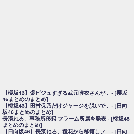
を察していた...
乃木坂46アンテナ / 長濱ねる、事務所移籍 フラーム所属を発表
乃木坂あんてな ～乃木坂46・欅坂46・日向坂46のニュース・情報・話題
をピックアップ / 【櫻坂46】ミーグリで喧嘩！？山下瞳月、これはマジギレし
てる
欅坂あんてな ～欅坂46のニュース・情報・話題をピックアップ / 良い品
揃え！櫻坂46 12thシングル『Make or Break』オフィシャルグッズ絶賛販売受
付中
欅坂/日向坂46まとめのまとめ / 【櫻坂46】原因はこれか！？大園玲、
Buddiesをざわつかせる...
乃木坂46アンテナ / 【櫻坂46】田村保乃だけジャージを脱いでいた理由
乃木坂あんてな ～乃木坂46・欅坂46・日向坂46のニュース・情報・話題
をピックアップ / 【櫻坂46】久々にあのメンバーがラヴィット出演へ！！！
日向坂46まとめのまとめ / 【櫻坂46】田村保乃だけジャージを脱いでいた
理由
【櫻坂46】爆ビジュすぎる武元唯衣さんが... - [櫻坂
日向坂46まとめのまとめ / 【日向坂46】富田鈴花1st写真集、発売記念記者
会見の模様がこちら！
46まとめのまとめ]
乃木坂欅坂まとめのまとめ / 【日向坂46】河田陽菜卒業の影響、ガチでデ
【櫻坂46】田村保乃だけジャージを脱いで... - [日向
カそう...
坂46まとめのまとめ]
欅坂あんてな ～欅坂46のニュース・情報・話題をピックアップ / れなッ
長濱ねる、事務所移籍 フラーム所属を発表 - [櫻坂46
ピーズ集結！櫻坂46守屋麗奈×遠藤理子、8/6「ラヴィット！」水曜スタジオ出
まとめのまとめ]
演決定
【日向坂46】長濱ねる、種花から移籍しフ... - [日向
欅坂/日向坂46まとめのまとめ / 【櫻坂46】田村保乃だけジャージを脱いで