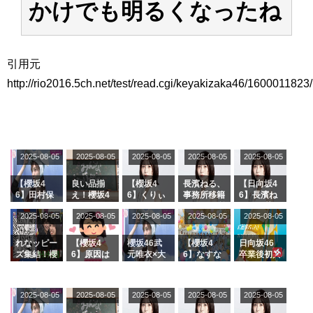
かけでも明るくなったね
アイドル – ぷぅアンテナ / 2022年3月22日（火）のメディア情報
アイドル – ぷぅアンテナ / 【乃木坂46】井上和の『なぎおはぎ』って こん
ぺいとう×いちごみるく×マヨラー星人 と同じと考えてよろしいですか？
アイドル – ぷぅアンテナ / 【乃木坂46】日村勇紀 gif職人が切り抜いた名シ
引用元
ーン.gif
ふぇどみ！ / 【悲報】呪術廻戦、視聴率5.1%
http://rio2016.5ch.net/test/read.cgi/keyakizaka46/1600011823/
ふぇどみ！ / 【画像】スポ－ツキャスターお姉さん・ハメまくりだったｗｗ
ｗｗｗｗｗｗｗｗｗｗ
ふぇどみ！ / 【悲報】母「裕福な過程が高学歴になるとか大嘘。教育に金を
かけまくったうちの息子が団地住みの貧乏に学歴で負けた」
Powered by livedoor 相互RSS
2025-08-05
2025-08-05
2025-08-05
2025-08-05
2025-08-05
【櫻坂4
良い品揃
【櫻坂4
長濱ねる、
【日向坂4
6】田村保
え！櫻坂4
6】くりぃ
事務所移籍
6】長濱ね
乃だけジャ
6 12thシン
むしちゅー
フラーム所
る、種花か
2025-08-05
2025-08-05
2025-08-05
2025-08-05
2025-08-05
ージを脱い
グル『Mak
の2人を手
属を発表
ら移籍しフ
でいた理由
e or Brea
玉に取る大
ラーム所属
k』オフィ
沼晶保【く
に。これで
れなッピー
【櫻坂4
櫻坂46武
【櫻坂4
日向坂46
シャルグッ
りぃむナン
事務所に所
ズ集結！櫻
6】原因は
元唯衣×大
6】なすな
卒業後初共
ズ絶賛販売
タラ】
属している
坂46守屋
これか！？
沼晶保、お
か中西さん
演！佐々木
受付中
のは... おひ
麗奈×遠藤
大園玲、B
風呂場のE
が号泣した
久美さん、
さまの反応
理子、8/6
uddiesを
カップお姉
2曲目っ
師匠オード
2025-08-05
2025-08-05
2025-08-05
2025-08-05
がこちら
2025-08-05
「ラヴィッ
ざわつかせ
さんに恐怖
て...【ラヴ
リー若林さ
ト！」水曜
る...
【くりぃむ
ィット 東
んと再会し