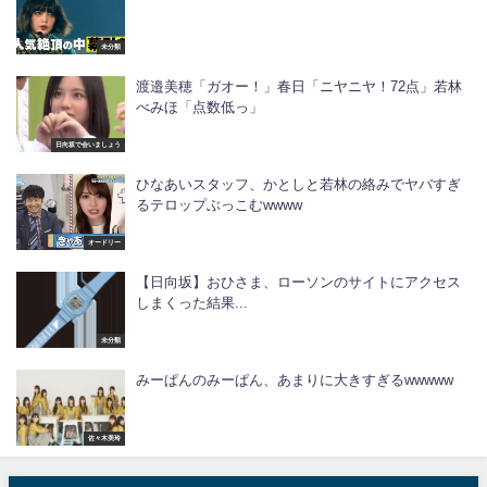
未分類
渡邉美穂「ガオー！」春日「ニヤニヤ！72点」若林
べみほ「点数低っ」
日向坂で会いましょう
ひなあいスタッフ、かとしと若林の絡みでヤバすぎ
るテロップぶっこむwwww
オードリー
【日向坂】おひさま、ローソンのサイトにアクセス
しまくった結果...
未分類
みーぱんのみーぱん、あまりに大きすぎるwwwww
佐々木美玲