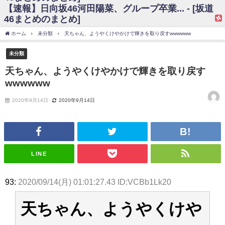
【速報】日向坂46河田陽菜、グループ卒業... - [坂道
日向坂46まとめのまとめ / 【日向坂46】富田鈴花、次の事務所が決まって
46まとめのまとめ]
そう！？
日向坂46まとめのまとめ / 【日向坂46】富田鈴花、次の事務所が決まって
ホーム
未分類
天ちゃん、ようやくけやかけで輝きを取り戻すwwwwww
そう！？
乃木坂46アンテナ / 【日向坂46】この月、何かあるのか！？『お願いバッ
未分類
ハ！』ミーグリ日程がこちら
乃木坂あんてな ～乃木坂46・欅坂46・日向坂46のニュース・情報・話題
天ちゃん、ようやくけやかけで輝きを取り戻す
をピックアップ / 日向坂46卒業後初共演！佐々木久美さん、師匠オードリー若
wwwwww
林さんと再会した結果･･･【激レアさんを連れてきた。】
欅坂46/日向坂46まとめのまとめ / 『anan』の表紙の櫻坂46さん、多様性
の時代だと話題に
2020年9月14日
2020年9月14日
欅坂46/日向坂46まとめのまとめ / 日向坂46より重大発表！！！！
日向坂46まとめのまとめ / 【朗報】増田三莉音さんの生足
wwwwwwwwwwww
日向坂46まとめのまとめ / 筒井あやめ、アレをチラリ。こういう偶然の方
が官能的だよな？
LINE
日向坂46まとめのまとめ / 【日向坂46】富田鈴花1st写真集の先行カット、
これも素晴らしい
日向坂46まとめのまとめ / 【日向坂46】五期生着ぐるみ生写真も！ 富田鈴
93:
2020/09/14(月) 01:01:27.43 ID:VCBb1Lk20
花考案グッズ＆生写真5種が公開される
日向坂46まとめのまとめ / これから彼氏と行為する直前の賀喜遥香、やば
い
天ちゃん、ようやくけや
アイドル – ぷぅアンテナ / 「乃木坂46ののぎおび⊿」北野日奈子が生配
信！【2022.3.22 17:15〜 SHOWROOM】