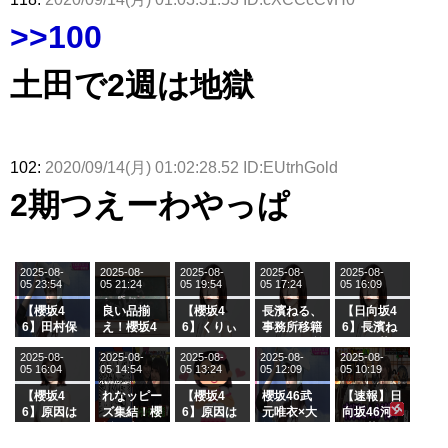
>>100
土田で2週は地獄
102:
2020/09/14(月) 01:02:28.52 ID:EUtrhGold
2期つえーわやっぱ
2025-08-
2025-08-
2025-08-
2025-08-
2025-08-
05 23:54
05 21:24
05 19:54
05 17:24
05 16:09
【櫻坂4
良い品揃
【櫻坂4
長濱ねる、
【日向坂4
6】田村保
え！櫻坂4
6】くりぃ
事務所移籍
6】長濱ね
乃だけジャ
6 12thシン
むしちゅー
フラーム所
る、種花か
2025-08-
2025-08-
2025-08-
2025-08-
2025-08-
ージを脱い
グル『Mak
の2人を手
属を発表
ら移籍しフ
05 16:04
05 14:54
05 13:24
05 12:09
05 10:19
でいた理由
e or Brea
玉に取る大
ラーム所属
k』オフィ
沼晶保【く
に。これで
【櫻坂4
れなッピー
【櫻坂4
櫻坂46武
【速報】日
シャルグッ
りぃむナン
事務所に所
6】原因は
ズ集結！櫻
6】原因は
元唯衣×大
向坂46河
ズ絶賛販売
タラ】
属している
これか！？
坂46守屋
これか！？
沼晶保、お
田陽菜、グ
受付中
のは... おひ
大園玲、B
麗奈×遠藤
大園玲、B
風呂場のE
ループ卒業