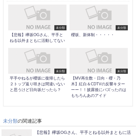
未分類
未分類
【悲報】欅坂OGさん、平手と
櫻坂、新体制・・・・・
ねる以外まともに活動してない
未分類
未分類
平手やねるが櫻坂に復帰したら
【MV再生数・日向・櫻・乃
２トップ返り咲きは間違いない
木】紅白＆CDTVの反響キター
と思うけど日向坂だったら？
ーー！！披露後にバズったのは
もちろんあのアイド
未分類
の関連記事
【悲報】欅坂OGさん、平手とねる以外まともに活