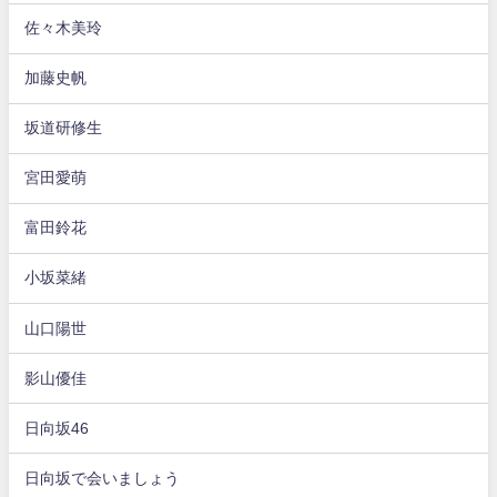
佐々木美玲
加藤史帆
坂道研修生
宮田愛萌
富田鈴花
小坂菜緒
山口陽世
影山優佳
日向坂46
日向坂で会いましょう