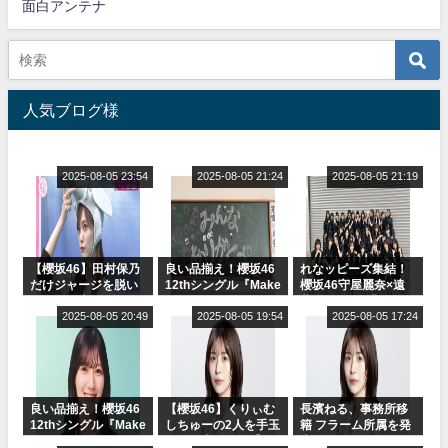
面白アンテナ
人気ブログ様
2025-08-05 23:54
2025-08-05 21:24
2025-08-05 21:19
【櫻坂46】田村保乃
良い品揃え！櫻坂46
れなッピーズ集結！
だけジャージを脱い
12thシングル『Make
櫻坂46守屋麗奈×遠
でいた理由
or Break』オフィシ
藤理子、8/6「ラヴィ
2025-08-05 20:49
ャルグッズ絶賛販売
2025-08-05 19:54
ット！」水曜スタジ
2025-08-05 17:24
受付中
オ出演決定
良い品揃え！櫻坂46
【櫻坂46】くりぃむ
長濱ねる、事務所移
12thシングル『Make
しちゅーの2人を手玉
籍 フラーム所属を発
or Break』オフィシ
に取る大沼晶保【く
表