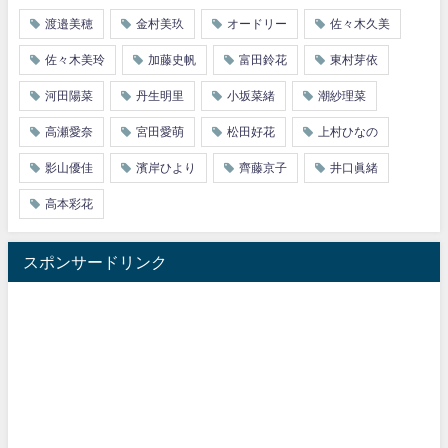
渡邉美穂
金村美玖
オードリー
佐々木久美
佐々木美玲
加藤史帆
富田鈴花
東村芽依
河田陽菜
丹生明里
小坂菜緒
潮紗理菜
高瀬愛奈
宮田愛萌
松田好花
上村ひなの
影山優佳
濱岸ひより
齊藤京子
井口眞緒
高本彩花
スポンサードリンク