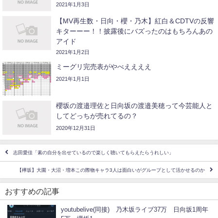
2021年1月3日
【MV再生数・日向・櫻・乃木】紅白＆CDTVの反響
キターーー！！披露後にバズったのはもちろんあの
アイド
2021年1月2日
ミーグリ完売表がやべええええ
2021年1月1日
櫻坂の渡邉理佐と日向坂の渡邉美穂って今芸能人と
してどっちが売れてるの？
2020年12月31日
志田愛佳「素の自分を出せているので楽しく聴いてもらえたらうれしい」
【欅坂】大園・大沼・増本この際物キャラ3人は面白いがグループとして活かせるのか
おすすめの記事
youtubelive(同接) 乃木坂ライブ37万 日向坂1周年