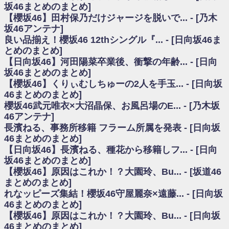
いた理由
坂46まとめのまとめ]
日向坂46まとめのまとめ / 【日向坂46】若林さん「笑えないぐらい師匠だ
【櫻坂46】田村保乃だけジャージを脱いで... - [乃木
から」佐々木久美と卒業後初の共演の様子がこちら！【激レアさん】
坂46アンテナ]
日向坂46まとめのまとめ / 【元日向坂46】情報解禁前で言えない！？丹生
良い品揃え！櫻坂46 12thシングル『... - [日向坂46ま
ちゃん、メンバーと会った模様
とめのまとめ]
乃木坂欅坂まとめのまとめ / 【日向坂46】この月、何かあるのか！？『お
【日向坂46】河田陽菜卒業後、衝撃の年齢... - [日向
願いバッハ！』ミーグリ日程がこちら
欅坂/日向坂46まとめのまとめ / 【櫻坂46】ミーグリで喧嘩！？山下瞳月、
坂46まとめのまとめ]
これはマジギレしてる
【櫻坂46】くりぃむしちゅーの2人を手玉... - [日向坂
乃木坂46アンテナ / 【櫻坂46】ハリソン守屋「ゆーづのせいです」【ラヴ
46まとめのまとめ]
ィット!】
櫻坂46武元唯衣×大沼晶保、お風呂場のE... - [乃木坂
乃木坂あんてな ～乃木坂46・欅坂46・日向坂46のニュース・情報・話題
46アンテナ]
をピックアップ / 良い品揃え！櫻坂46 12thシングル『Make or Break』オフィ
シャルグッズ絶賛販売受付中
長濱ねる、事務所移籍 フラーム所属を発表 - [日向坂
日向坂46まとめのまとめ / 【日向坂46】この月、何かあるのか！？『お願
46まとめのまとめ]
いバッハ！』ミーグリ日程がこちら
【日向坂46】長濱ねる、種花から移籍しフ... - [日向
日向坂46まとめのまとめ / 【元日向坂46】この卒業生、めちゃくちゃテレ
坂46まとめのまとめ]
ビで見かけるな
【櫻坂46】原因はこれか！？大園玲、Bu... - [坂道46
欅坂/日向坂46まとめのまとめ / 【櫻坂46】リアルミーグリであの販売も！
まとめのまとめ]
『Make or Break』オフィシャルグッズ解禁
れなッピーズ集結！櫻坂46守屋麗奈×遠藤... - [日向坂
乃木坂46アンテナ / 【櫻坂46】ミーグリで喧嘩！？山下瞳月、これはマジ
ギレしてる
46まとめのまとめ]
乃木坂あんてな ～乃木坂46・欅坂46・日向坂46のニュース・情報・話題
【櫻坂46】原因はこれか！？大園玲、Bu... - [日向坂
をピックアップ / れなッピーズ集結！櫻坂46守屋麗奈×遠藤理子、8/6「ラヴィ
46まとめのまとめ]
ット！」水曜スタジオ出演決定