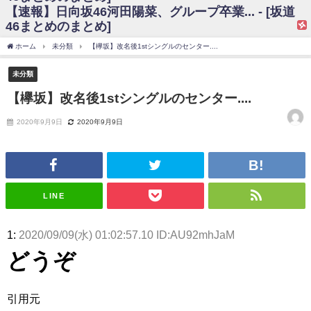
【速報】日向坂46河田陽菜、グループ卒業... - [坂道
日向坂46まとめのまとめ / 【日向坂46】富田鈴花、次の事務所が決まって
46まとめのまとめ]
そう！？
日向坂46まとめのまとめ / 【日向坂46】富田鈴花、次の事務所が決まって
ホーム
未分類
【欅坂】改名後1stシングルのセンター....
そう！？
乃木坂46アンテナ / 【日向坂46】この月、何かあるのか！？『お願いバッ
未分類
ハ！』ミーグリ日程がこちら
乃木坂あんてな ～乃木坂46・欅坂46・日向坂46のニュース・情報・話題
【欅坂】改名後1stシングルのセンター....
をピックアップ / 日向坂46卒業後初共演！佐々木久美さん、師匠オードリー若
林さんと再会した結果･･･【激レアさんを連れてきた。】
2020年9月9日
2020年9月9日
欅坂46/日向坂46まとめのまとめ / 『anan』の表紙の櫻坂46さん、多様性
の時代だと話題に
欅坂46/日向坂46まとめのまとめ / 日向坂46より重大発表！！！！
日向坂46まとめのまとめ / 【朗報】増田三莉音さんの生足
wwwwwwwwwwww
日向坂46まとめのまとめ / 筒井あやめ、アレをチラリ。こういう偶然の方
LINE
が官能的だよな？
日向坂46まとめのまとめ / 【日向坂46】富田鈴花1st写真集の先行カット、
これも素晴らしい
1:
2020/09/09(水) 01:02:57.10 ID:AU92mhJaM
日向坂46まとめのまとめ / 【日向坂46】五期生着ぐるみ生写真も！ 富田鈴
どうぞ
花考案グッズ＆生写真5種が公開される
日向坂46まとめのまとめ / これから彼氏と行為する直前の賀喜遥香、やば
い
アイドル – ぷぅアンテナ / 「乃木坂46ののぎおび⊿」北野日奈子が生配
引用元
信！【2022.3.22 17:15〜 SHOWROOM】