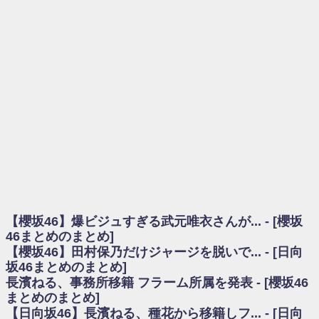
を察していた...
乃木坂46アンテナ / 長濱ねる、事務所移籍 フラーム所属を発表
乃木坂あんてな ～乃木坂46・欅坂46・日向坂46のニュース・情報・話題
をピックアップ / 【櫻坂46】ミーグリで喧嘩！？山下瞳月、これはマジギレし
てる
欅坂あんてな ～欅坂46のニュース・情報・話題をピックアップ / 良い品
揃え！櫻坂46 12thシングル『Make or Break』オフィシャルグッズ絶賛販売受
付中
欅坂/日向坂46まとめのまとめ / 【櫻坂46】原因はこれか！？大園玲、
Buddiesをざわつかせる...
乃木坂46アンテナ / 【櫻坂46】田村保乃だけジャージを脱いでいた理由
乃木坂あんてな ～乃木坂46・欅坂46・日向坂46のニュース・情報・話題
をピックアップ / 【櫻坂46】久々にあのメンバーがラヴィット出演へ！！！
日向坂46まとめのまとめ / 【櫻坂46】田村保乃だけジャージを脱いでいた
理由
【櫻坂46】爆ビジュすぎる武元唯衣さんが... - [櫻坂
日向坂46まとめのまとめ / 【日向坂46】富田鈴花1st写真集、発売記念記者
会見の模様がこちら！
46まとめのまとめ]
乃木坂欅坂まとめのまとめ / 【日向坂46】河田陽菜卒業の影響、ガチでデ
【櫻坂46】田村保乃だけジャージを脱いで... - [日向
カそう...
坂46まとめのまとめ]
欅坂あんてな ～欅坂46のニュース・情報・話題をピックアップ / れなッ
長濱ねる、事務所移籍 フラーム所属を発表 - [櫻坂46
ピーズ集結！櫻坂46守屋麗奈×遠藤理子、8/6「ラヴィット！」水曜スタジオ出
まとめのまとめ]
演決定
【日向坂46】長濱ねる、種花から移籍しフ... - [日向
欅坂/日向坂46まとめのまとめ / 【櫻坂46】田村保乃だけジャージを脱いで