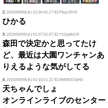
ズ集結！櫻
6】原因は
元唯衣×大
6】なすな
卒業後初共
ズ絶賛販売
タラ】
属している
坂46守屋
これか！？
沼晶保、お
か中西さん
演！佐々木
受付中
のは... おひ
麗奈×遠藤
大園玲、B
風呂場のE
が号泣した
久美さん、
2:
2020/09/09(水) 01:04:42.17 ID:P6q1iIPn0
さまの反応
理子、8/6
uddiesを
カップお姉
2曲目っ
師匠オード
がこちら
「ラヴィッ
ざわつかせ
さんに恐怖
て...【ラヴ
リー若林さ
ひかる
ト！」水曜
る...
【くりぃむ
ィット 東
んと再会し
スタジオ出
ナンタラ】
京ドーム公
た結果･･･
演決定
演】
【激レアさ
んを連れて
3:
2020/09/09(水) 01:07:52.07 ID:Y10ajMzO0
きた。】
森田で決定かと思ってたけ
ど、最近は大園ワンチャンあ
りえるような気がしてる
4:
2020/09/09(水) 01:10:11.22 ID:9WMDD3pN0
天ちゃんでしょ
オンラインライブのセンター