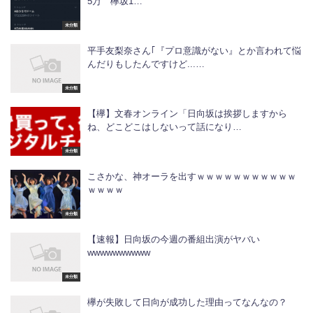
5万 欅坂1…
未分類
平手友梨奈さん｢『プロ意識がない』とか言われて悩
んだりもしたんですけど...…
未分類
【欅】文春オンライン「日向坂は挨拶しますから
ね、どこどこはしないって話になり…
未分類
こさかな、神オーラを出すｗｗｗｗｗｗｗｗｗｗｗ
ｗｗｗｗ
未分類
【速報】日向坂の今週の番組出演がヤバい
wwwwwwwwww
未分類
欅が失敗して日向が成功した理由ってなんなの？