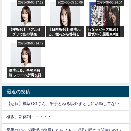
ャルグッズ絶賛販売
2025-08-05 17:19
りぃむナンタラ】
2025-08-05 16:09
2025-08-05 14:54
受付中
【櫻坂46】リアルミ
【日向坂46】長濱ね
れなッピーズ集結！
ーグリであの販売
る、種花から移籍し
櫻坂46守屋麗奈×遠
も！『Make or
フラーム所属に。こ
藤理子、8/6「ラヴィ
Break』オフィシャ
2025-08-05 14:49
れで事務所に所属し
ット！」水曜スタジ
ルグッズ解禁
ているのは... おひさ
オ出演決定
まの反応がこちら
長濱ねる、事務所移
籍 フラーム所属を発
表
最近の投稿
【悲報】欅坂OGさん、平手とねる以外まともに活動してない
櫻坂、新体制・・・・・
平手やねるが櫻坂に復帰したら２トップ返り咲きは間違いない