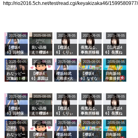
http://rio2016.5ch.net/test/read.cgi/keyakizaka46/1599580977/
アイドル – ぷぅアンテナ / 2022年3月22日（火）のメディア情報
アイドル – ぷぅアンテナ / 【乃木坂46】井上和の『なぎおはぎ』って こん
ぺいとう×いちごみるく×マヨラー星人 と同じと考えてよろしいですか？
アイドル – ぷぅアンテナ / 【乃木坂46】日村勇紀 gif職人が切り抜いた名シ
ーン.gif
ふぇどみ！ / 【悲報】呪術廻戦、視聴率5.1%
2025-08-05
2025-08-05
2025-08-05
2025-08-05
2025-08-05
ふぇどみ！ / 【画像】スポ－ツキャスターお姉さん・ハメまくりだったｗｗ
ｗｗｗｗｗｗｗｗｗｗ
【櫻坂4
良い品揃
【櫻坂4
長濱ねる、
【日向坂4
ふぇどみ！ / 【悲報】母「裕福な過程が高学歴になるとか大嘘。教育に金を
6】田村保
え！櫻坂4
6】くりぃ
事務所移籍
6】長濱ね
かけまくったうちの息子が団地住みの貧乏に学歴で負けた」
乃だけジャ
6 12thシン
むしちゅー
フラーム所
る、種花か
2025-08-05
2025-08-05
2025-08-05
2025-08-05
2025-08-05
ージを脱い
グル『Mak
の2人を手
属を発表
ら移籍しフ
Powered by livedoor 相互RSS
でいた理由
e or Brea
玉に取る大
ラーム所属
k』オフィ
沼晶保【く
に。これで
れなッピー
【櫻坂4
櫻坂46武
【櫻坂4
日向坂46
シャルグッ
りぃむナン
事務所に所
ズ集結！櫻
6】原因は
元唯衣×大
6】なすな
卒業後初共
ズ絶賛販売
タラ】
属している
坂46守屋
これか！？
沼晶保、お
か中西さん
演！佐々木
受付中
のは... おひ
麗奈×遠藤
大園玲、B
風呂場のE
が号泣した
久美さん、
さまの反応
理子、8/6
uddiesを
カップお姉
2曲目っ
師匠オード
2025-08-05
2025-08-05
2025-08-05
2025-08-05
がこちら
2025-08-05
「ラヴィッ
ざわつかせ
さんに恐怖
て...【ラヴ
リー若林さ
ト！」水曜
る...
【くりぃむ
ィット 東
んと再会し
スタジオ出
ナンタラ】
京ドーム公
た結果･･･
【櫻坂4
良い品揃
【櫻坂4
長濱ねる、
【日向坂4
演決定
演】
【激レアさ
6】田村保
え！櫻坂4
6】くりぃ
事務所移籍
6】長濱ね
んを連れて
乃だけジャ
6 12thシン
むしちゅー
フラーム所
る、種花か
2025-08-05
2025-08-05
2025-08-05
2025-08-05
きた。】
2025-08-05
ージを脱い
グル『Mak
の2人を手
属を発表
ら移籍しフ
でいた理由
e or Brea
玉に取る大
ラーム所属
k』オフィ
沼晶保【く
に。これで
れなッピー
【櫻坂4
櫻坂46武
【櫻坂4
日向坂46
シャルグッ
りぃむナン
事務所に所