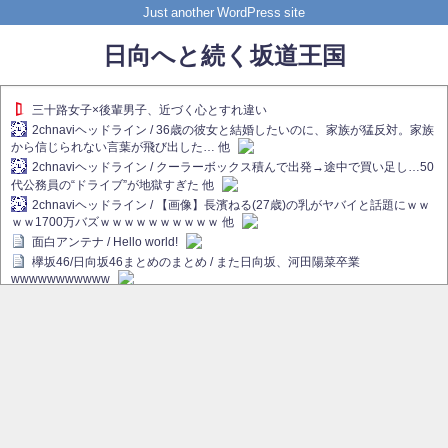
Just another WordPress site
日向へと続く坂道王国
三十路女子×後輩男子、近づく心とすれ違い
2chnaviヘッドライン / 36歳の彼女と結婚したいのに、家族が猛反対。家族
から信じられない言葉が飛び出した… 他
2chnaviヘッドライン / クーラーボックス積んで出発→途中で買い足し…50
代公務員の“ドライブ”が地獄すぎた 他
2chnaviヘッドライン / 【画像】長濱ねる(27歳)の乳がヤバイと話題にｗｗ
ｗｗ1700万バズｗｗｗｗｗｗｗｗｗｗ 他
面白アンテナ / Hello world!
欅坂46/日向坂46まとめのまとめ / また日向坂、河田陽菜卒業
wwwwwwwwwww
欅坂あんてな ～欅坂46のニュース・情報・話題をピックアップ / れなぁ
画伯こと櫻坂46守屋麗奈、生放送で新作を発表【ラヴィット！】
欅坂/日向坂46まとめのまとめ / 【櫻坂46】ハリソン守屋「ゆーづのせいで
す」【ラヴィット!】
日向坂46まとめのまとめ / 長濱ねる、事務所移籍 フラーム所属を発表
日向坂46まとめのまとめ / 【日向坂46】河田陽菜卒業後、衝撃の年齢順が
こちら
乃木坂欅坂まとめのまとめ / 【日向坂46】河田陽菜推し、このときに卒業