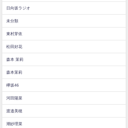
日向坂ラジオ
未分類
東村芽依
松田好花
森本 茉莉
森本茉莉
欅坂46
河田陽菜
渡邉美穂
潮紗理菜