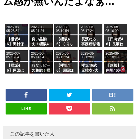
ム感が無いんだよなぁ…
2025-08-
2025-08-
2025-08-
2025-08-
2025-08-
05 23:54
05 21:24
05 19:54
05 17:24
05 16:09
【櫻坂4
良い品揃
【櫻坂4
長濱ねる、
【日向坂4
6】田村保
え！櫻坂4
6】くりぃ
事務所移籍
6】長濱ね
乃だけジャ
6 12thシン
むしちゅー
フラーム所
る、種花か
2025-08-
2025-08-
2025-08-
2025-08-
2025-08-
ージを脱い
グル『Mak
の2人を手
属を発表
ら移籍しフ
05 16:04
05 14:54
05 13:24
05 12:09
05 10:19
でいた理由
e or Brea
玉に取る大
ラーム所属
k』オフィ
沼晶保【く
に。これで
【櫻坂4
れなッピー
【櫻坂4
櫻坂46武
【速報】日
シャルグッ
りぃむナン
事務所に所
6】原因は
ズ集結！櫻
6】原因は
元唯衣×大
向坂46河
ズ絶賛販売
タラ】
属している
これか！？
坂46守屋
これか！？
沼晶保、お
田陽菜、グ
受付中
のは... おひ
大園玲、B
麗奈×遠藤
大園玲、B
風呂場のE
ループ卒業
さまの反応
uddiesを
理子、8/6
uddiesを
カップお姉
を発表
がこちら
ざわつかせ
「ラヴィッ
ざわつかせ
さんに恐怖
る...
ト！」水曜
る...
【くりぃむ
スタジオ出
ナンタラ】
演決定
LINE
この記事を書いた人