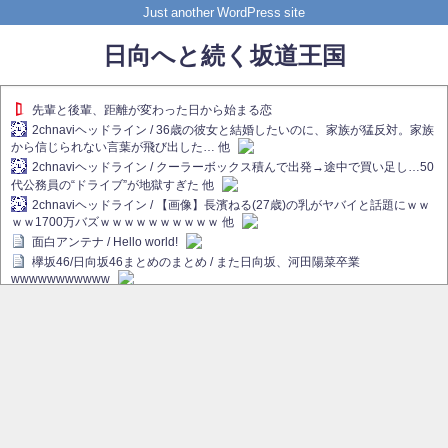
Just another WordPress site
日向へと続く坂道王国
先輩と後輩、距離が変わった日から始まる恋
2chnaviヘッドライン / 36歳の彼女と結婚したいのに、家族が猛反対。家族
から信じられない言葉が飛び出した… 他
2chnaviヘッドライン / クーラーボックス積んで出発→途中で買い足し…50
代公務員の“ドライブ”が地獄すぎた 他
2chnaviヘッドライン / 【画像】長濱ねる(27歳)の乳がヤバイと話題にｗｗ
ｗｗ1700万バズｗｗｗｗｗｗｗｗｗｗ 他
面白アンテナ / Hello world!
欅坂46/日向坂46まとめのまとめ / また日向坂、河田陽菜卒業
wwwwwwwwwww
欅坂あんてな ～欅坂46のニュース・情報・話題をピックアップ / れなぁ
画伯こと櫻坂46守屋麗奈、生放送で新作を発表【ラヴィット！】
欅坂/日向坂46まとめのまとめ / 【櫻坂46】ハリソン守屋「ゆーづのせいで
す」【ラヴィット!】
日向坂46まとめのまとめ / 長濱ねる、事務所移籍 フラーム所属を発表
日向坂46まとめのまとめ / 【日向坂46】河田陽菜卒業後、衝撃の年齢順が
こちら
乃木坂欅坂まとめのまとめ / 【日向坂46】河田陽菜推し、このときに卒業