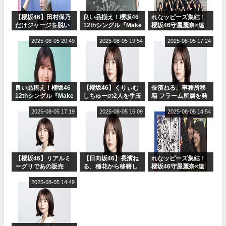
【櫻坂46】田村保乃
良い品揃え！櫻坂46
れなッピーズ集結！
だけジャージを脱い
12thシングル『Make
櫻坂46守屋麗奈×遠
でいた理由
or Break』オフィシ
藤理子、8/6「ラヴィ
2025-08-05 20:49
ャルグッズ絶賛販売
2025-08-05 19:54
ット！」水曜スタジ
2025-08-05 17:24
受付中
オ出演決定
良い品揃え！櫻坂46
【櫻坂46】くりぃむ
長濱ねる、事務所移
12thシングル『Make
しちゅーの2人を手玉
籍 フラーム所属を発
or Break』オフィシ
に取る大沼晶保【く
表
ャルグッズ絶賛販売
2025-08-05 17:19
りぃむナンタラ】
2025-08-05 16:09
2025-08-05 14:54
受付中
【櫻坂46】リアルミ
【日向坂46】長濱ね
れなッピーズ集結！
ーグリであの販売
る、種花から移籍し
櫻坂46守屋麗奈×遠
も！『Make or
フラーム所属に。こ
藤理子、8/6「ラヴィ
Break』オフィシャ
2025-08-05 14:49
れで事務所に所属し
ット！」水曜スタジ
ルグッズ解禁
ているのは... おひさ
オ出演決定
まの反応がこちら