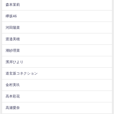
森本茉莉
欅坂46
河田陽菜
渡邉美穂
潮紗理菜
濱岸ひより
道玄坂コネクション
金村美玖
高本彩花
高瀬愛奈