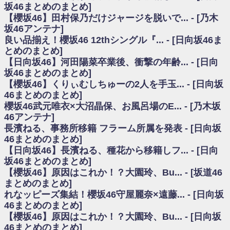
いた理由
坂46まとめのまとめ]
日向坂46まとめのまとめ / 【日向坂46】若林さん「笑えないぐらい師匠だ
【櫻坂46】田村保乃だけジャージを脱いで... - [乃木
から」佐々木久美と卒業後初の共演の様子がこちら！【激レアさん】
坂46アンテナ]
日向坂46まとめのまとめ / 【元日向坂46】情報解禁前で言えない！？丹生
良い品揃え！櫻坂46 12thシングル『... - [日向坂46ま
ちゃん、メンバーと会った模様
とめのまとめ]
乃木坂欅坂まとめのまとめ / 【日向坂46】この月、何かあるのか！？『お
【日向坂46】河田陽菜卒業後、衝撃の年齢... - [日向
願いバッハ！』ミーグリ日程がこちら
欅坂/日向坂46まとめのまとめ / 【櫻坂46】ミーグリで喧嘩！？山下瞳月、
坂46まとめのまとめ]
これはマジギレしてる
【櫻坂46】くりぃむしちゅーの2人を手玉... - [日向坂
乃木坂46アンテナ / 【櫻坂46】ハリソン守屋「ゆーづのせいです」【ラヴ
46まとめのまとめ]
ィット!】
櫻坂46武元唯衣×大沼晶保、お風呂場のE... - [乃木坂
乃木坂あんてな ～乃木坂46・欅坂46・日向坂46のニュース・情報・話題
46アンテナ]
をピックアップ / 良い品揃え！櫻坂46 12thシングル『Make or Break』オフィ
シャルグッズ絶賛販売受付中
長濱ねる、事務所移籍 フラーム所属を発表 - [日向坂
日向坂46まとめのまとめ / 【日向坂46】この月、何かあるのか！？『お願
46まとめのまとめ]
いバッハ！』ミーグリ日程がこちら
【日向坂46】長濱ねる、種花から移籍しフ... - [日向
日向坂46まとめのまとめ / 【元日向坂46】この卒業生、めちゃくちゃテレ
坂46まとめのまとめ]
ビで見かけるな
【櫻坂46】原因はこれか！？大園玲、Bu... - [坂道46
欅坂/日向坂46まとめのまとめ / 【櫻坂46】リアルミーグリであの販売も！
まとめのまとめ]
『Make or Break』オフィシャルグッズ解禁
れなッピーズ集結！櫻坂46守屋麗奈×遠藤... - [日向坂
乃木坂46アンテナ / 【櫻坂46】ミーグリで喧嘩！？山下瞳月、これはマジ
ギレしてる
46まとめのまとめ]
乃木坂あんてな ～乃木坂46・欅坂46・日向坂46のニュース・情報・話題
【櫻坂46】原因はこれか！？大園玲、Bu... - [日向坂
をピックアップ / れなッピーズ集結！櫻坂46守屋麗奈×遠藤理子、8/6「ラヴィ
46まとめのまとめ]
ット！」水曜スタジオ出演決定