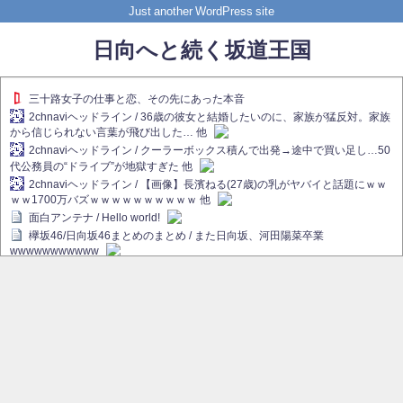
Just another WordPress site
日向へと続く坂道王国
三十路女子の仕事と恋、その先にあった本音
2chnaviヘッドライン / 36歳の彼女と結婚したいのに、家族が猛反対。家族
から信じられない言葉が飛び出した… 他
2chnaviヘッドライン / クーラーボックス積んで出発→途中で買い足し…50
代公務員の“ドライブ”が地獄すぎた 他
2chnaviヘッドライン / 【画像】長濱ねる(27歳)の乳がヤバイと話題にｗｗ
ｗｗ1700万バズｗｗｗｗｗｗｗｗｗｗ 他
面白アンテナ / Hello world!
欅坂46/日向坂46まとめのまとめ / また日向坂、河田陽菜卒業
wwwwwwwwwww
欅坂あんてな ～欅坂46のニュース・情報・話題をピックアップ / れなぁ
画伯こと櫻坂46守屋麗奈、生放送で新作を発表【ラヴィット！】
欅坂/日向坂46まとめのまとめ / 【櫻坂46】ハリソン守屋「ゆーづのせいで
す」【ラヴィット!】
日向坂46まとめのまとめ / 長濱ねる、事務所移籍 フラーム所属を発表
日向坂46まとめのまとめ / 【日向坂46】河田陽菜卒業後、衝撃の年齢順が
こちら
乃木坂欅坂まとめのまとめ / 【日向坂46】河田陽菜推し、このときに卒業