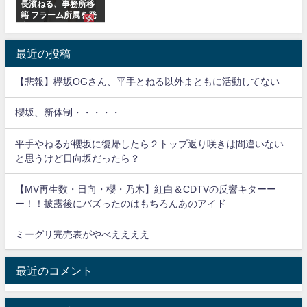
長濱ねる、事務所移
籍 フラーム所属を発
表
最近の投稿
【悲報】欅坂OGさん、平手とねる以外まともに活動してない
櫻坂、新体制・・・・・
平手やねるが櫻坂に復帰したら２トップ返り咲きは間違いない
と思うけど日向坂だったら？
【MV再生数・日向・櫻・乃木】紅白＆CDTVの反響キターー
ー！！披露後にバズったのはもちろんあのアイド
ミーグリ完売表がやべええええ
最近のコメント