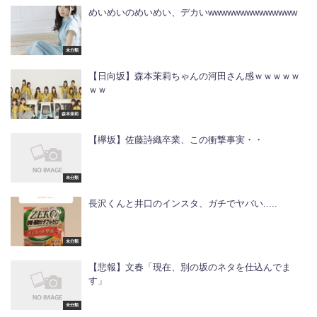
めいめいのめいめい、デカいwwwwwwwwwwwwww
未分類
【日向坂】森本茉莉ちゃんの河田さん感ｗｗｗｗｗ
ｗｗ
森本茉莉
【欅坂】佐藤詩織卒業、この衝撃事実・・
未分類
長沢くんと井口のインスタ、ガチでヤバい.....
未分類
【悲報】文春「現在、別の坂のネタを仕込んでま
す」
未分類