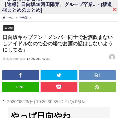
【速報】日向坂46河田陽菜、グループ卒業... - [坂道
日向坂46まとめのまとめ / 【日向坂46】富田鈴花、次の事務所が決まって
46まとめのまとめ]
そう！？
日向坂46まとめのまとめ / 【日向坂46】富田鈴花、次の事務所が決まって
ホーム
未分類
日向坂キャプテン「メンバー同士でお酒飲まないしアイドルなので公
そう！？
乃木坂46アンテナ / 【日向坂46】この月、何かあるのか！？『お願いバッ
未分類
ハ！』ミーグリ日程がこちら
乃木坂あんてな ～乃木坂46・欅坂46・日向坂46のニュース・情報・話題
日向坂キャプテン「メンバー同士でお酒飲まない
をピックアップ / 日向坂46卒業後初共演！佐々木久美さん、師匠オードリー若
しアイドルなので公の場でお酒の話はしないよう
林さんと再会した結果･･･【激レアさんを連れてきた。】
欅坂46/日向坂46まとめのまとめ / 『anan』の表紙の櫻坂46さん、多様性
にしてる」
の時代だと話題に
欅坂46/日向坂46まとめのまとめ / 日向坂46より重大発表！！！！
2020年8月23日
2020年8月23日
日向坂46まとめのまとめ / 【朗報】増田三莉音さんの生足
wwwwwwwwwwww
日向坂46まとめのまとめ / 筒井あやめ、アレをチラリ。こういう偶然の方
が官能的だよな？
日向坂46まとめのまとめ / 【日向坂46】富田鈴花1st写真集の先行カット、
LINE
これも素晴らしい
日向坂46まとめのまとめ / 【日向坂46】五期生着ぐるみ生写真も！ 富田鈴
花考案グッズ＆生写真5種が公開される
1:
2020/08/23(日) 10:20:30.35 ID:YxQxP/jUa
日向坂46まとめのまとめ / これから彼氏と行為する直前の賀喜遥香、やば
い
アイドル – ぷぅアンテナ / 「乃木坂46ののぎおび⊿」北野日奈子が生配
やっぱ日向やね
信！【2022.3.22 17:15〜 SHOWROOM】