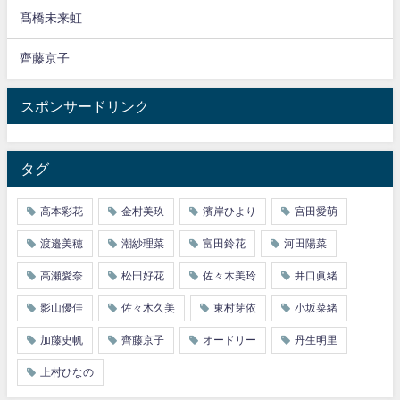
髙橋未来虹
齊藤京子
スポンサードリンク
タグ
高本彩花
金村美玖
濱岸ひより
宮田愛萌
渡邉美穂
潮紗理菜
富田鈴花
河田陽菜
高瀬愛奈
松田好花
佐々木美玲
井口眞緒
影山優佳
佐々木久美
東村芽依
小坂菜緒
加藤史帆
齊藤京子
オードリー
丹生明里
上村ひなの