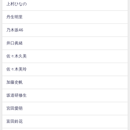
上村ひなの
丹生明里
乃木坂46
井口眞緒
佐々木久美
佐々木美玲
加藤史帆
坂道研修生
宮田愛萌
富田鈴花