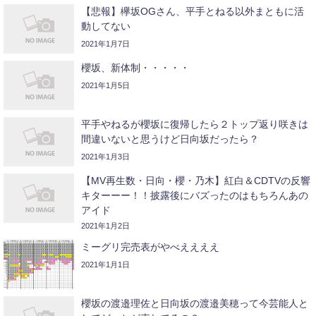
【悲報】欅坂OGさん、平手とねる以外まともに活
動してない
2021年1月7日
櫻坂、新体制・・・・・
2021年1月5日
平手やねるが櫻坂に復帰したら２トップ返り咲きは
間違いないと思うけど日向坂だったら？
2021年1月3日
【MV再生数・日向・櫻・乃木】紅白＆CDTVの反響
キターーー！！披露後にバズったのはもちろんあの
アイド
2021年1月2日
ミーグリ完売表がやべええええ
2021年1月1日
櫻坂の渡邉理佐と日向坂の渡邉美穂って今芸能人と