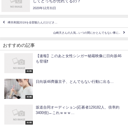
してどっちが売れてるの？
2020年12月31日
欅共和国2019を全部観たんだけどさ…
山崎天さんの人気...いつの間にかとんでもない事に..
おすすめの記事
【速報】このあと女性シンガー秘蔵映像に日向坂46
も登場❗
未分類
日向坂46齊藤京子、とんでもない行動に出る...
未分類
坂道合同オーディション(応募者129182人、倍率約
3400倍)←これｗｗｗ…
未分類