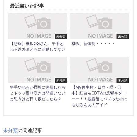
最近書いた記事
未分類
未分類
【悲報】欅坂OGさん、平手と
櫻坂、新体制・・・・・
ねる以外まともに活動してない
未分類
未分類
平手やねるが櫻坂に復帰したら
【MV再生数・日向・櫻・乃
２トップ返り咲きは間違いない
木】紅白＆CDTVの反響キター
と思うけど日向坂だったら？
ーー！！披露後にバズったのは
もちろんあのアイド
未分類
の関連記事