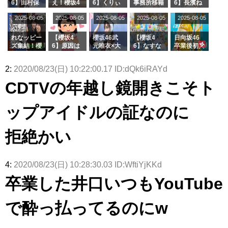
演決定
演】
【激レアさ
6】田村保
え！櫻坂4
6】くりぃ
事務所移籍
6】長濱ね
んを連れて
乃だけジャ
6 12thシン
むしちゅー
フラーム所
る、種花か
2025-08-05
2025-08-05
2025-08-05
2025-08-05
きた。】
2025-08-05
ージを脱い
グル『Mak
の2人を手
属を発表
ら移籍しフ
でいた理由
e or Brea
玉に取る大
ラーム所属
k』オフィ
沼晶保【く
に。これで
れなッピー
【櫻坂4
櫻坂46武
【櫻坂4
日向坂46
シャルグッ
りぃむナン
事務所に所
ズ集結！櫻
6】原因は
元唯衣×大
6】なすな
卒業後初共
ズ絶賛販売
タラ】
属している
坂46守屋
これか！？
沼晶保、お
か中西さん
演！佐々木
受付中
のは... おひ
麗奈×遠藤
大園玲、B
風呂場のE
が号泣した
久美さん、
2:
2020/08/23(日) 10:22:00.17 ID:dQk6iRAYd
さまの反応
理子、8/6
uddiesを
カップお姉
2曲目っ
師匠オード
がこちら
「ラヴィッ
ざわつかせ
さんに恐怖
て...【ラヴ
リー若林さ
CDTVの年越し鏡開きこそト
ト！」水曜
る...
【くりぃむ
ィット 東
んと再会し
スタジオ出
ナンタラ】
京ドーム公
た結果･･･
演決定
演】
【激レアさ
ップアイドルの証なのに
んを連れて
きた。】
拒絶かい
4:
2020/08/23(日) 10:28:30.03 ID:WftiYjKKd
卒業した井口いつもYouTube
で酔っ払ってるのにw