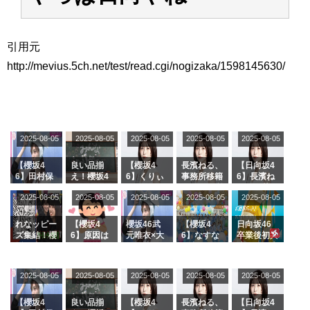
アイドル – ぷぅアンテナ / 2022年3月22日（火）のメディア情報
アイドル – ぷぅアンテナ / 【乃木坂46】井上和の『なぎおはぎ』って こん
ぺいとう×いちごみるく×マヨラー星人 と同じと考えてよろしいですか？
引用元
アイドル – ぷぅアンテナ / 【乃木坂46】日村勇紀 gif職人が切り抜いた名シ
ーン.gif
http://mevius.5ch.net/test/read.cgi/nogizaka/1598145630/
ふぇどみ！ / 【悲報】呪術廻戦、視聴率5.1%
ふぇどみ！ / 【画像】スポ－ツキャスターお姉さん・ハメまくりだったｗｗ
ｗｗｗｗｗｗｗｗｗｗ
ふぇどみ！ / 【悲報】母「裕福な過程が高学歴になるとか大嘘。教育に金を
かけまくったうちの息子が団地住みの貧乏に学歴で負けた」
2025-08-05
2025-08-05
2025-08-05
2025-08-05
2025-08-05
Powered by livedoor 相互RSS
【櫻坂4
良い品揃
【櫻坂4
長濱ねる、
【日向坂4
6】田村保
え！櫻坂4
6】くりぃ
事務所移籍
6】長濱ね
乃だけジャ
6 12thシン
むしちゅー
フラーム所
る、種花か
2025-08-05
2025-08-05
2025-08-05
2025-08-05
2025-08-05
ージを脱い
グル『Mak
の2人を手
属を発表
ら移籍しフ
でいた理由
e or Brea
玉に取る大
ラーム所属
k』オフィ
沼晶保【く
に。これで
れなッピー
【櫻坂4
櫻坂46武
【櫻坂4
日向坂46
シャルグッ
りぃむナン
事務所に所
ズ集結！櫻
6】原因は
元唯衣×大
6】なすな
卒業後初共
ズ絶賛販売
タラ】
属している
坂46守屋
これか！？
沼晶保、お
か中西さん
演！佐々木
受付中
のは... おひ
麗奈×遠藤
大園玲、B
風呂場のE
が号泣した
久美さん、
さまの反応
理子、8/6
uddiesを
カップお姉
2曲目っ
師匠オード
2025-08-05
2025-08-05
2025-08-05
2025-08-05
がこちら
2025-08-05
「ラヴィッ
ざわつかせ
さんに恐怖
て...【ラヴ
リー若林さ
ト！」水曜
る...
【くりぃむ
ィット 東
んと再会し
スタジオ出
ナンタラ】
京ドーム公
た結果･･･
【櫻坂4
良い品揃
【櫻坂4
長濱ねる、
【日向坂4