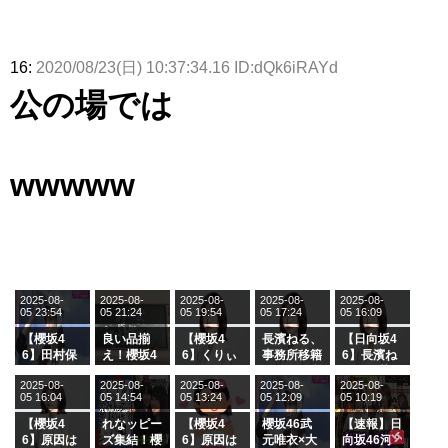
16:
2020/08/23(日) 10:37:34.16 ID:dQk6iRAYd
公の場では
wwwww
2025-08-
2025-08-
2025-08-
2025-08-
2025-08-
05 23:54
05 21:24
05 19:54
05 17:24
05 16:09
【櫻坂4
良い品揃
【櫻坂4
長濱ねる、
【日向坂4
6】田村保
え！櫻坂4
6】くりぃ
事務所移籍
6】長濱ね
乃だけジャ
6 12thシン
むしちゅー
フラーム所
る、種花か
2025-08-
2025-08-
2025-08-
2025-08-
2025-08-
ージを脱い
グル『Mak
の2人を手
属を発表
ら移籍しフ
05 16:04
05 14:54
05 13:24
05 12:09
05 10:19
でいた理由
e or Brea
玉に取る大
ラーム所属
k』オフィ
沼晶保【く
に。これで
【櫻坂4
れなッピー
【櫻坂4
櫻坂46武
【速報】日
シャルグッ
りぃむナン
事務所に所
6】原因は
ズ集結！櫻
6】原因は
元唯衣×大
向坂46河