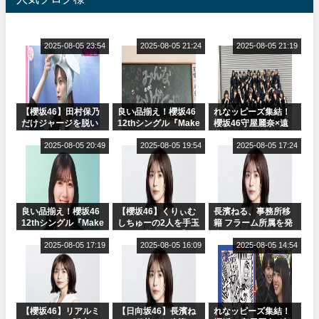
2025-08-05 23:54
2025-08-05 21:24
2025-08-05 21:19
【櫻坂46】田村保乃
良い品揃え！櫻坂46
れなッピーズ集結！
だけジャージを脱い
12thシングル『Make
櫻坂46守屋麗奈×遠
でいた理由
or Break』オフィシ
藤理子、8/6「ラヴィ
2025-08-05 20:49
ャルグッズ絶賛販売
2025-08-05 19:54
ット！」水曜スタジ
2025-08-05 17:24
受付中
オ出演決定
良い品揃え！櫻坂46
【櫻坂46】くりぃむ
長濱ねる、事務所移
12thシングル『Make
しちゅーの2人を手玉
籍 フラーム所属を発
or Break』オフィシ
に取る大沼晶保【く
表
ャルグッズ絶賛販売
2025-08-05 17:19
りぃむナンタラ】
2025-08-05 16:09
2025-08-05 14:54
受付中
【櫻坂46】リアルミ
【日向坂46】長濱ね
れなッピーズ集結！