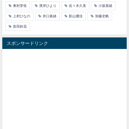
東村芽依
濱岸ひより
佐々木久美
小坂菜緒
上村ひなの
井口眞緒
影山優佳
加藤史帆
富田鈴花
スポンサードリンク