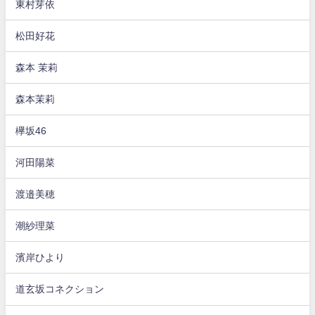
東村芽依
松田好花
森本 茉莉
森本茉莉
欅坂46
河田陽菜
渡邉美穂
潮紗理菜
濱岸ひより
道玄坂コネクション