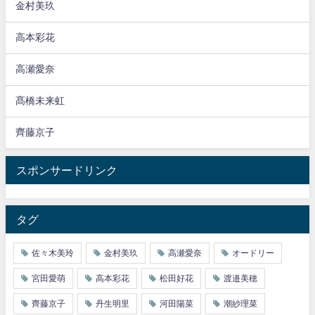
金村美玖
高本彩花
高瀬愛奈
髙橋未来虹
齊藤京子
スポンサードリンク
タグ
佐々木美玲
金村美玖
高瀬愛奈
オードリー
宮田愛萌
高本彩花
松田好花
渡邉美穂
齊藤京子
丹生明里
河田陽菜
潮紗理菜