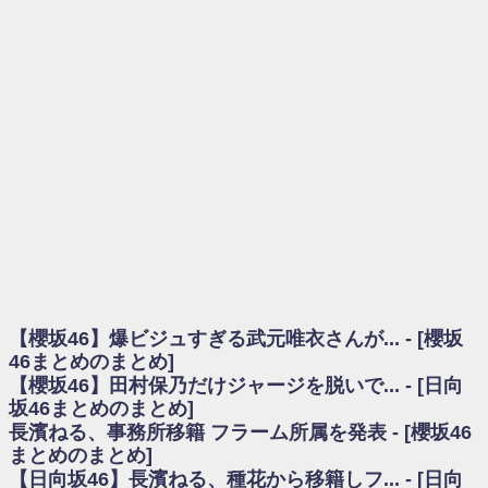
を察していた...
乃木坂46アンテナ / 長濱ねる、事務所移籍 フラーム所属を発表
乃木坂あんてな ～乃木坂46・欅坂46・日向坂46のニュース・情報・話題
をピックアップ / 【櫻坂46】ミーグリで喧嘩！？山下瞳月、これはマジギレし
てる
欅坂あんてな ～欅坂46のニュース・情報・話題をピックアップ / 良い品
揃え！櫻坂46 12thシングル『Make or Break』オフィシャルグッズ絶賛販売受
付中
欅坂/日向坂46まとめのまとめ / 【櫻坂46】原因はこれか！？大園玲、
Buddiesをざわつかせる...
乃木坂46アンテナ / 【櫻坂46】田村保乃だけジャージを脱いでいた理由
乃木坂あんてな ～乃木坂46・欅坂46・日向坂46のニュース・情報・話題
をピックアップ / 【櫻坂46】久々にあのメンバーがラヴィット出演へ！！！
日向坂46まとめのまとめ / 【櫻坂46】田村保乃だけジャージを脱いでいた
理由
【櫻坂46】爆ビジュすぎる武元唯衣さんが... - [櫻坂
日向坂46まとめのまとめ / 【日向坂46】富田鈴花1st写真集、発売記念記者
会見の模様がこちら！
46まとめのまとめ]
乃木坂欅坂まとめのまとめ / 【日向坂46】河田陽菜卒業の影響、ガチでデ
【櫻坂46】田村保乃だけジャージを脱いで... - [日向
カそう...
坂46まとめのまとめ]
欅坂あんてな ～欅坂46のニュース・情報・話題をピックアップ / れなッ
長濱ねる、事務所移籍 フラーム所属を発表 - [櫻坂46
ピーズ集結！櫻坂46守屋麗奈×遠藤理子、8/6「ラヴィット！」水曜スタジオ出
まとめのまとめ]
演決定
【日向坂46】長濱ねる、種花から移籍しフ... - [日向
欅坂/日向坂46まとめのまとめ / 【櫻坂46】田村保乃だけジャージを脱いで