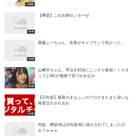
小坂菜緒
【欅坂】これ次期センターが...
未分類
齋藤ふーちゃん「友香がキャプテンで良かった」
未分類
山﨑天ちゃん、早泣き対決にこっそり参加！！スタ
ッフとMCが無能で気づかれなか…
未分類
【日向坂】最新のまなふぃのブログまたまた深いな
毎度泣かされるわ
未分類
何故、欅坂46は日向坂46に抜かされてしまったの
か？ｗｗｗ