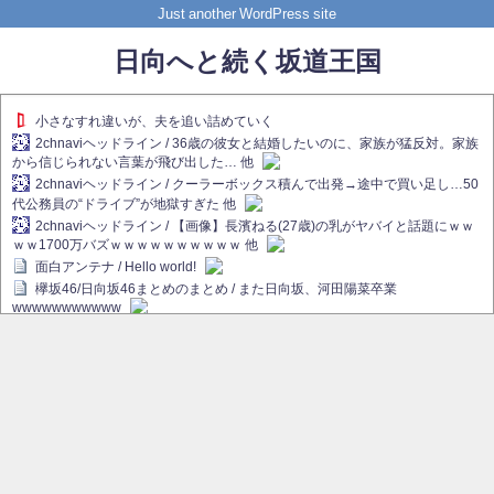
Just another WordPress site
日向へと続く坂道王国
小さなすれ違いが、夫を追い詰めていく
2chnaviヘッドライン / 36歳の彼女と結婚したいのに、家族が猛反対。家族
から信じられない言葉が飛び出した… 他
2chnaviヘッドライン / クーラーボックス積んで出発→途中で買い足し…50
代公務員の“ドライブ”が地獄すぎた 他
2chnaviヘッドライン / 【画像】長濱ねる(27歳)の乳がヤバイと話題にｗｗ
ｗｗ1700万バズｗｗｗｗｗｗｗｗｗｗ 他
面白アンテナ / Hello world!
欅坂46/日向坂46まとめのまとめ / また日向坂、河田陽菜卒業
wwwwwwwwwww
欅坂あんてな ～欅坂46のニュース・情報・話題をピックアップ / れなぁ
画伯こと櫻坂46守屋麗奈、生放送で新作を発表【ラヴィット！】
欅坂/日向坂46まとめのまとめ / 【櫻坂46】ハリソン守屋「ゆーづのせいで
す」【ラヴィット!】
日向坂46まとめのまとめ / 長濱ねる、事務所移籍 フラーム所属を発表
日向坂46まとめのまとめ / 【日向坂46】河田陽菜卒業後、衝撃の年齢順が
こちら
乃木坂欅坂まとめのまとめ / 【日向坂46】河田陽菜推し、このときに卒業