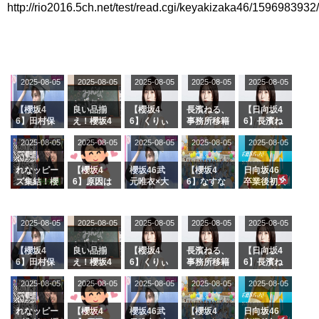
http://rio2016.5ch.net/test/read.cgi/keyakizaka46/1596983932/
アイドル – ぷぅアンテナ / 2022年3月22日（火）のメディア情報
アイドル – ぷぅアンテナ / 【乃木坂46】井上和の『なぎおはぎ』って こん
ぺいとう×いちごみるく×マヨラー星人 と同じと考えてよろしいですか？
アイドル – ぷぅアンテナ / 【乃木坂46】日村勇紀 gif職人が切り抜いた名シ
ーン.gif
ふぇどみ！ / 【悲報】呪術廻戦、視聴率5.1%
2025-08-05
2025-08-05
2025-08-05
2025-08-05
2025-08-05
ふぇどみ！ / 【画像】スポ－ツキャスターお姉さん・ハメまくりだったｗｗ
ｗｗｗｗｗｗｗｗｗｗ
【櫻坂4
良い品揃
【櫻坂4
長濱ねる、
【日向坂4
ふぇどみ！ / 【悲報】母「裕福な過程が高学歴になるとか大嘘。教育に金を
6】田村保
え！櫻坂4
6】くりぃ
事務所移籍
6】長濱ね
かけまくったうちの息子が団地住みの貧乏に学歴で負けた」
乃だけジャ
6 12thシン
むしちゅー
フラーム所
る、種花か
2025-08-05
2025-08-05
2025-08-05
2025-08-05
2025-08-05
ージを脱い
グル『Mak
の2人を手
属を発表
ら移籍しフ
Powered by livedoor 相互RSS
でいた理由
e or Brea
玉に取る大
ラーム所属
k』オフィ
沼晶保【く
に。これで
れなッピー
【櫻坂4
櫻坂46武
【櫻坂4
日向坂46
シャルグッ
りぃむナン
事務所に所
ズ集結！櫻
6】原因は
元唯衣×大
6】なすな
卒業後初共
ズ絶賛販売
タラ】
属している
坂46守屋
これか！？
沼晶保、お
か中西さん
演！佐々木
受付中
のは... おひ
麗奈×遠藤
大園玲、B
風呂場のE
が号泣した
久美さん、
さまの反応
理子、8/6
uddiesを
カップお姉
2曲目っ
師匠オード
2025-08-05
2025-08-05
2025-08-05
2025-08-05
がこちら
2025-08-05
「ラヴィッ
ざわつかせ
さんに恐怖
て...【ラヴ
リー若林さ
ト！」水曜
る...
【くりぃむ
ィット 東
んと再会し
スタジオ出
ナンタラ】
京ドーム公
た結果･･･
【櫻坂4
良い品揃
【櫻坂4
長濱ねる、
【日向坂4
演決定
演】
【激レアさ
6】田村保
え！櫻坂4
6】くりぃ
事務所移籍
6】長濱ね
んを連れて
乃だけジャ
6 12thシン
むしちゅー
フラーム所
る、種花か
2025-08-05
2025-08-05
2025-08-05
2025-08-05
きた。】
2025-08-05
ージを脱い
グル『Mak
の2人を手
属を発表
ら移籍しフ
でいた理由
e or Brea
玉に取る大
ラーム所属
k』オフィ
沼晶保【く
に。これで
れなッピー
【櫻坂4
櫻坂46武
【櫻坂4
日向坂46
シャルグッ
りぃむナン
事務所に所