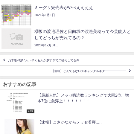
ミーグリ完売表がやべええええ
2021年1月1日
櫻坂の渡邉理佐と日向坂の渡邉美穂って今芸能人と
してどっちが売れてるの？
2020年12月31日
乃木坂4期16人→早くも人が多すぎて二極化してる件
【速報】とんでもないスキャンダルキターーーーーーー
おすすめの記事
【最新人気】メッセ購読数ランキングで大園2位、増
本7位に急浮上！！！！！！！
未分類
【速報】こさかなからメッセ着弾.....