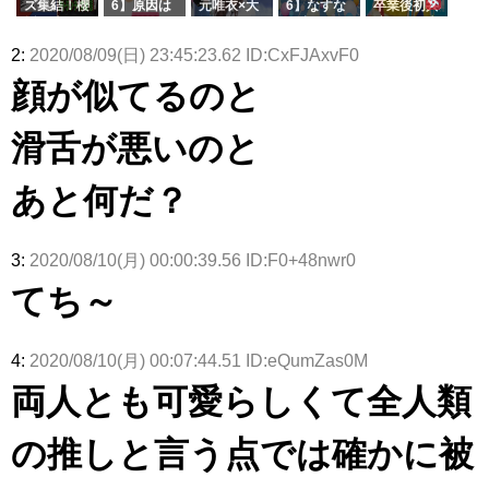
ズ集結！櫻
6】原因は
元唯衣×大
6】なすな
卒業後初共
ズ絶賛販売
タラ】
属している
坂46守屋
これか！？
沼晶保、お
か中西さん
演！佐々木
受付中
のは... おひ
麗奈×遠藤
大園玲、B
風呂場のE
が号泣した
久美さん、
2:
2020/08/09(日) 23:45:23.62 ID:CxFJAxvF0
さまの反応
理子、8/6
uddiesを
カップお姉
2曲目っ
師匠オード
がこちら
「ラヴィッ
ざわつかせ
さんに恐怖
て...【ラヴ
リー若林さ
顔が似てるのと
ト！」水曜
る...
【くりぃむ
ィット 東
んと再会し
スタジオ出
ナンタラ】
京ドーム公
た結果･･･
演決定
演】
【激レアさ
滑舌が悪いのと
んを連れて
きた。】
あと何だ？
3:
2020/08/10(月) 00:00:39.56 ID:F0+48nwr0
てち～
4:
2020/08/10(月) 00:07:44.51 ID:eQumZas0M
両人とも可愛らしくて全人類
の推しと言う点では確かに被