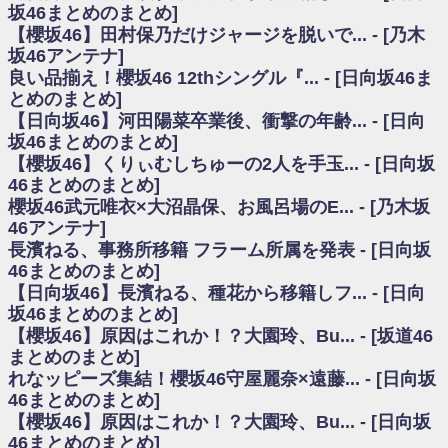
いた理由
坂46まとめのまとめ]
日向坂46まとめのまとめ / 【日向坂46】若林さん「笑えないぐらい師匠だ
【櫻坂46】田村保乃だけジャージを脱いで... - [乃木
から」佐々木久美と卒業後初の共演の様子がこちら！【激レアさん】
坂46アンテナ]
日向坂46まとめのまとめ / 【元日向坂46】情報解禁前で言えない！？丹生
良い品揃え！櫻坂46 12thシングル『... - [日向坂46ま
ちゃん、メンバーと会った模様
とめのまとめ]
乃木坂欅坂まとめのまとめ / 【日向坂46】この月、何かあるのか！？『お
【日向坂46】河田陽菜卒業後、衝撃の年齢... - [日向
願いバッハ！』ミーグリ日程がこちら
欅坂/日向坂46まとめのまとめ / 【櫻坂46】ミーグリで喧嘩！？山下瞳月、
坂46まとめのまとめ]
これはマジギレしてる
【櫻坂46】くりぃむしちゅーの2人を手玉... - [日向坂
乃木坂46アンテナ / 【櫻坂46】ハリソン守屋「ゆーづのせいです」【ラヴ
46まとめのまとめ]
ィット!】
櫻坂46武元唯衣×大沼晶保、お風呂場のE... - [乃木坂
乃木坂あんてな ～乃木坂46・欅坂46・日向坂46のニュース・情報・話題
46アンテナ]
をピックアップ / 良い品揃え！櫻坂46 12thシングル『Make or Break』オフィ
シャルグッズ絶賛販売受付中
長濱ねる、事務所移籍 フラーム所属を発表 - [日向坂
日向坂46まとめのまとめ / 【日向坂46】この月、何かあるのか！？『お願
46まとめのまとめ]
いバッハ！』ミーグリ日程がこちら
【日向坂46】長濱ねる、種花から移籍しフ... - [日向
日向坂46まとめのまとめ / 【元日向坂46】この卒業生、めちゃくちゃテレ
坂46まとめのまとめ]
ビで見かけるな
【櫻坂46】原因はこれか！？大園玲、Bu... - [坂道46
欅坂/日向坂46まとめのまとめ / 【櫻坂46】リアルミーグリであの販売も！
まとめのまとめ]
『Make or Break』オフィシャルグッズ解禁
れなッピーズ集結！櫻坂46守屋麗奈×遠藤... - [日向坂
乃木坂46アンテナ / 【櫻坂46】ミーグリで喧嘩！？山下瞳月、これはマジ
ギレしてる
46まとめのまとめ]
乃木坂あんてな ～乃木坂46・欅坂46・日向坂46のニュース・情報・話題
【櫻坂46】原因はこれか！？大園玲、Bu... - [日向坂
をピックアップ / れなッピーズ集結！櫻坂46守屋麗奈×遠藤理子、8/6「ラヴィ
46まとめのまとめ]
ット！」水曜スタジオ出演決定