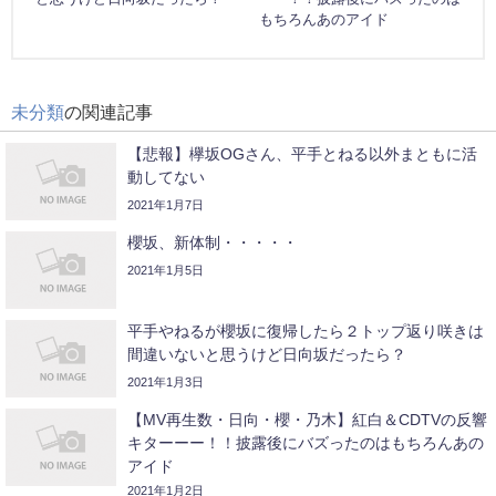
もちろんあのアイド
未分類
の関連記事
【悲報】欅坂OGさん、平手とねる以外まともに活
動してない
2021年1月7日
櫻坂、新体制・・・・・
2021年1月5日
平手やねるが櫻坂に復帰したら２トップ返り咲きは
間違いないと思うけど日向坂だったら？
2021年1月3日
【MV再生数・日向・櫻・乃木】紅白＆CDTVの反響
キターーー！！披露後にバズったのはもちろんあの
アイド
2021年1月2日