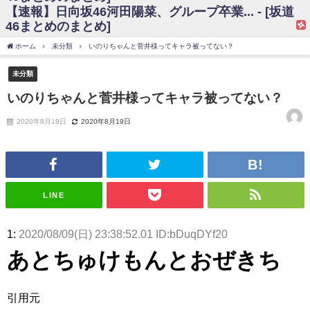
【速報】日向坂46河田陽菜、グループ卒業... - [坂道
日向坂46まとめのまとめ / 【日向坂46】富田鈴花、次の事務所が決まって
46まとめのまとめ]
そう！？
日向坂46まとめのまとめ / 【日向坂46】富田鈴花、次の事務所が決まって
ホーム
未分類
いのりちゃんと菅井様ってキャラ被ってない？
そう！？
乃木坂46アンテナ / 【日向坂46】この月、何かあるのか！？『お願いバッ
未分類
ハ！』ミーグリ日程がこちら
乃木坂あんてな ～乃木坂46・欅坂46・日向坂46のニュース・情報・話題
いのりちゃんと菅井様ってキャラ被ってない？
をピックアップ / 日向坂46卒業後初共演！佐々木久美さん、師匠オードリー若
林さんと再会した結果･･･【激レアさんを連れてきた。】
2020年8月19日
2020年8月19日
欅坂46/日向坂46まとめのまとめ / 『anan』の表紙の櫻坂46さん、多様性
の時代だと話題に
欅坂46/日向坂46まとめのまとめ / 日向坂46より重大発表！！！！
日向坂46まとめのまとめ / 【朗報】増田三莉音さんの生足
wwwwwwwwwwww
日向坂46まとめのまとめ / 筒井あやめ、アレをチラリ。こういう偶然の方
LINE
が官能的だよな？
日向坂46まとめのまとめ / 【日向坂46】富田鈴花1st写真集の先行カット、
これも素晴らしい
1:
2020/08/09(日) 23:38:52.01 ID:bDuqDYf20
日向坂46まとめのまとめ / 【日向坂46】五期生着ぐるみ生写真も！ 富田鈴
あとちゅけもんとおぜきち
花考案グッズ＆生写真5種が公開される
日向坂46まとめのまとめ / これから彼氏と行為する直前の賀喜遥香、やば
い
アイドル – ぷぅアンテナ / 「乃木坂46ののぎおび⊿」北野日奈子が生配
引用元
信！【2022.3.22 17:15〜 SHOWROOM】