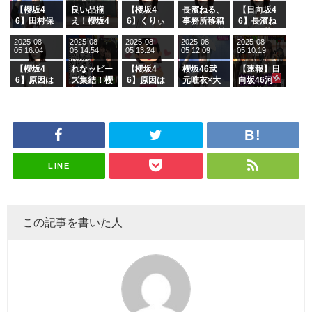
【櫻坂4
良い品揃
【櫻坂4
長濱ねる、
【日向坂4
6】田村保
え！櫻坂4
6】くりぃ
事務所移籍
6】長濱ね
乃だけジャ
6 12thシン
むしちゅー
フラーム所
る、種花か
2025-08-
2025-08-
2025-08-
2025-08-
2025-08-
ージを脱い
グル『Mak
の2人を手
属を発表
ら移籍しフ
05 16:04
05 14:54
05 13:24
05 12:09
05 10:19
でいた理由
e or Brea
玉に取る大
ラーム所属
k』オフィ
沼晶保【く
に。これで
【櫻坂4
れなッピー
【櫻坂4
櫻坂46武
【速報】日
シャルグッ
りぃむナン
事務所に所
6】原因は
ズ集結！櫻
6】原因は
元唯衣×大
向坂46河
ズ絶賛販売
タラ】
属している
これか！？
坂46守屋
これか！？
沼晶保、お
田陽菜、グ
受付中
のは... おひ
大園玲、B
麗奈×遠藤
大園玲、B
風呂場のE
ループ卒業
さまの反応
uddiesを
理子、8/6
uddiesを
カップお姉
を発表
がこちら
ざわつかせ
「ラヴィッ
ざわつかせ
さんに恐怖
る...
ト！」水曜
る...
【くりぃむ
スタジオ出
ナンタラ】
演決定
LINE
この記事を書いた人