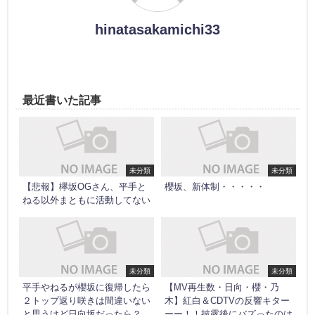
hinatasakamichi33
最近書いた記事
未分類
未分類
【悲報】欅坂OGさん、平手と
櫻坂、新体制・・・・・
ねる以外まともに活動してない
未分類
未分類
平手やねるが櫻坂に復帰したら
【MV再生数・日向・櫻・乃
２トップ返り咲きは間違いない
木】紅白＆CDTVの反響キター
と思うけど日向坂だったら？
ーー！！披露後にバズったのは