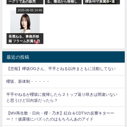
ーグリであの販売
る、種花から移籍し
櫻坂46守屋麗奈×遠
も！『Make or
フラーム所属に。こ
藤理子、8/6「ラヴィ
Break』オフィシャ
2025-08-05 14:49
れで事務所に所属し
ット！」水曜スタジ
ルグッズ解禁
ているのは... おひさ
オ出演決定
まの反応がこちら
長濱ねる、事務所移
籍 フラーム所属を発
表
最近の投稿
【悲報】欅坂OGさん、平手とねる以外まともに活動してない
櫻坂、新体制・・・・・
平手やねるが櫻坂に復帰したら２トップ返り咲きは間違いない
と思うけど日向坂だったら？
【MV再生数・日向・櫻・乃木】紅白＆CDTVの反響キターー
ー！！披露後にバズったのはもちろんあのアイド