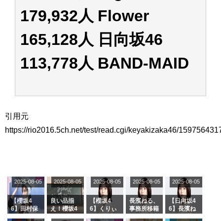
179,932人 Flower
165,128人 日向坂46
113,778人 BAND-MAID
引用元
https://rio2016.5ch.net/test/read.cgi/keyakizaka46/159756431
2025-08-05
2025-08-05
2025-08-05
2025-08-05
2025-08-05
【櫻坂4
良い品揃
【櫻坂4
長濱ねる、
【日向坂4
6】田村保
え！櫻坂4
6】くりぃ
事務所移籍
6】長濱ね
乃だけジャ
6 12thシン
むしちゅー
フラーム所
る、種花か