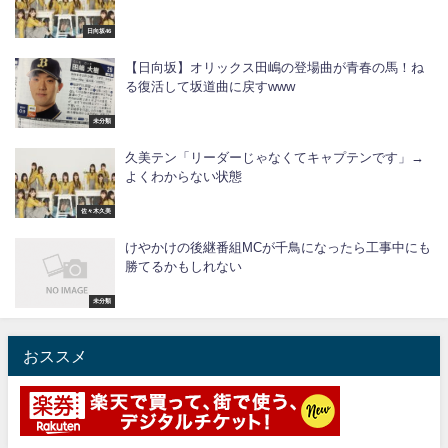
日向坂46
【日向坂】オリックス田嶋の登場曲が青春の馬！ね
る復活して坂道曲に戻すwww
未分類
久美テン「リーダーじゃなくてキャプテンです」→
よくわからない状態
佐々木久美
けやかけの後継番組MCが千鳥になったら工事中にも
勝てるかもしれない
未分類
おススメ