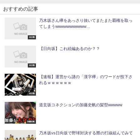
おすすめの記事
乃木坂さん欅をあっさり抜いてまたまた覇権を取っ
てしまうwwwwwwwwwww…
未分類
【日向坂】これ続編あるのか？？
未分類
【速報】運営から謎の「漢字欅」のワードが投下さ
れるｗｗｗｗｗｗ
未分類
道玄坂コネクションの加藤史帆の髪型wwwww
加藤史帆
乃木坂vs日向坂で野球対決する際の打線組んでみて