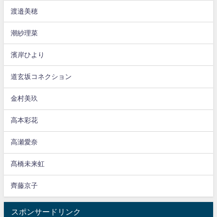
渡邉美穂
潮紗理菜
濱岸ひより
道玄坂コネクション
金村美玖
高本彩花
高瀬愛奈
髙橋未来虹
齊藤京子
スポンサードリンク