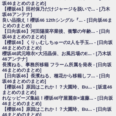
いた理由
坂46まとめのまとめ]
日向坂46まとめのまとめ / 【日向坂46】若林さん「笑えないぐらい師匠だ
【櫻坂46】田村保乃だけジャージを脱いで... - [乃木
から」佐々木久美と卒業後初の共演の様子がこちら！【激レアさん】
坂46アンテナ]
日向坂46まとめのまとめ / 【元日向坂46】情報解禁前で言えない！？丹生
良い品揃え！櫻坂46 12thシングル『... - [日向坂46ま
ちゃん、メンバーと会った模様
とめのまとめ]
乃木坂欅坂まとめのまとめ / 【日向坂46】この月、何かあるのか！？『お
【日向坂46】河田陽菜卒業後、衝撃の年齢... - [日向
願いバッハ！』ミーグリ日程がこちら
欅坂/日向坂46まとめのまとめ / 【櫻坂46】ミーグリで喧嘩！？山下瞳月、
坂46まとめのまとめ]
これはマジギレしてる
【櫻坂46】くりぃむしちゅーの2人を手玉... - [日向坂
乃木坂46アンテナ / 【櫻坂46】ハリソン守屋「ゆーづのせいです」【ラヴ
46まとめのまとめ]
ィット!】
櫻坂46武元唯衣×大沼晶保、お風呂場のE... - [乃木坂
乃木坂あんてな ～乃木坂46・欅坂46・日向坂46のニュース・情報・話題
46アンテナ]
をピックアップ / 良い品揃え！櫻坂46 12thシングル『Make or Break』オフィ
シャルグッズ絶賛販売受付中
長濱ねる、事務所移籍 フラーム所属を発表 - [日向坂
日向坂46まとめのまとめ / 【日向坂46】この月、何かあるのか！？『お願
46まとめのまとめ]
いバッハ！』ミーグリ日程がこちら
【日向坂46】長濱ねる、種花から移籍しフ... - [日向
日向坂46まとめのまとめ / 【元日向坂46】この卒業生、めちゃくちゃテレ
坂46まとめのまとめ]
ビで見かけるな
【櫻坂46】原因はこれか！？大園玲、Bu... - [坂道46
欅坂/日向坂46まとめのまとめ / 【櫻坂46】リアルミーグリであの販売も！
まとめのまとめ]
『Make or Break』オフィシャルグッズ解禁
れなッピーズ集結！櫻坂46守屋麗奈×遠藤... - [日向坂
乃木坂46アンテナ / 【櫻坂46】ミーグリで喧嘩！？山下瞳月、これはマジ
ギレしてる
46まとめのまとめ]
乃木坂あんてな ～乃木坂46・欅坂46・日向坂46のニュース・情報・話題
【櫻坂46】原因はこれか！？大園玲、Bu... - [日向坂
をピックアップ / れなッピーズ集結！櫻坂46守屋麗奈×遠藤理子、8/6「ラヴィ
46まとめのまとめ]
ット！」水曜スタジオ出演決定