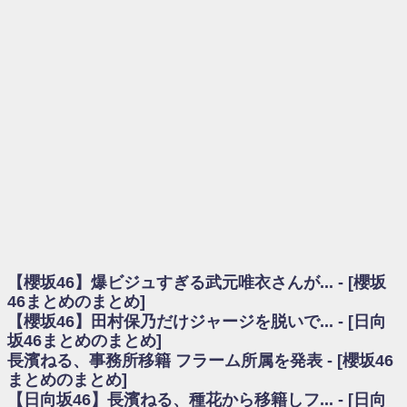
を察していた...
乃木坂46アンテナ / 長濱ねる、事務所移籍 フラーム所属を発表
乃木坂あんてな ～乃木坂46・欅坂46・日向坂46のニュース・情報・話題
をピックアップ / 【櫻坂46】ミーグリで喧嘩！？山下瞳月、これはマジギレし
てる
欅坂あんてな ～欅坂46のニュース・情報・話題をピックアップ / 良い品
揃え！櫻坂46 12thシングル『Make or Break』オフィシャルグッズ絶賛販売受
付中
欅坂/日向坂46まとめのまとめ / 【櫻坂46】原因はこれか！？大園玲、
Buddiesをざわつかせる...
乃木坂46アンテナ / 【櫻坂46】田村保乃だけジャージを脱いでいた理由
乃木坂あんてな ～乃木坂46・欅坂46・日向坂46のニュース・情報・話題
をピックアップ / 【櫻坂46】久々にあのメンバーがラヴィット出演へ！！！
日向坂46まとめのまとめ / 【櫻坂46】田村保乃だけジャージを脱いでいた
理由
【櫻坂46】爆ビジュすぎる武元唯衣さんが... - [櫻坂
日向坂46まとめのまとめ / 【日向坂46】富田鈴花1st写真集、発売記念記者
会見の模様がこちら！
46まとめのまとめ]
乃木坂欅坂まとめのまとめ / 【日向坂46】河田陽菜卒業の影響、ガチでデ
【櫻坂46】田村保乃だけジャージを脱いで... - [日向
カそう...
坂46まとめのまとめ]
欅坂あんてな ～欅坂46のニュース・情報・話題をピックアップ / れなッ
長濱ねる、事務所移籍 フラーム所属を発表 - [櫻坂46
ピーズ集結！櫻坂46守屋麗奈×遠藤理子、8/6「ラヴィット！」水曜スタジオ出
まとめのまとめ]
演決定
【日向坂46】長濱ねる、種花から移籍しフ... - [日向
欅坂/日向坂46まとめのまとめ / 【櫻坂46】田村保乃だけジャージを脱いで