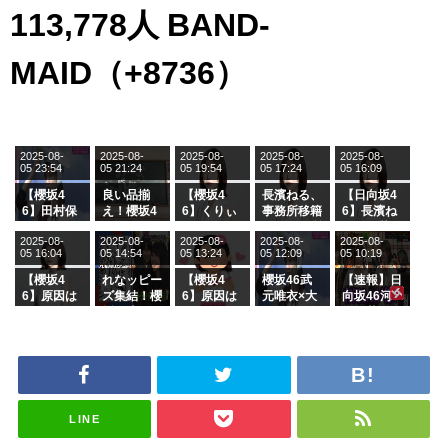
113,778人 BAND-
MAID（+8736）
2025-08-
2025-08-
2025-08-
2025-08-
2025-08-
05 23:54
05 21:24
05 19:54
05 17:24
05 16:09
【櫻坂4
良い品揃
【櫻坂4
長濱ねる、
【日向坂4
6】田村保
え！櫻坂4
6】くりぃ
事務所移籍
6】長濱ね
乃だけジャ
6 12thシン
むしちゅー
フラーム所
る、種花か
2025-08-
2025-08-
2025-08-
2025-08-
2025-08-
ージを脱い
グル『Mak
の2人を手
属を発表
ら移籍しフ
05 16:04
05 14:54
05 13:24
05 12:09
05 10:19
でいた理由
e or Brea
玉に取る大
ラーム所属
k』オフィ
沼晶保【く
に。これで
【櫻坂4
れなッピー
【櫻坂4
櫻坂46武
【速報】日
シャルグッ
りぃむナン
事務所に所
6】原因は
ズ集結！櫻
6】原因は
元唯衣×大
向坂46河
ズ絶賛販売
タラ】
属している
これか！？
坂46守屋
これか！？
沼晶保、お
田陽菜、グ
受付中
のは... おひ
大園玲、B
麗奈×遠藤
大園玲、B
風呂場のE
ループ卒業
さまの反応
uddiesを
理子、8/6
uddiesを
カップお姉
を発表
がこちら
ざわつかせ
「ラヴィッ
ざわつかせ
さんに恐怖
る...
ト！」水曜
る...
【くりぃむ
スタジオ出
ナンタラ】
演決定
LINE