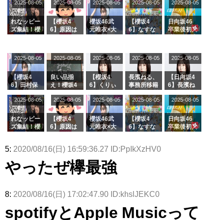
2025-08-05
2025-08-05
2025-08-05
2025-08-05
2025-08-05
ージを脱い
グル『Mak
の2人を手
属を発表
ら移籍しフ
でいた理由
e or Brea
玉に取る大
ラーム所属
k』オフィ
沼晶保【く
に。これで
れなッピー
【櫻坂4
櫻坂46武
【櫻坂4
日向坂46
シャルグッ
りぃむナン
事務所に所
ズ集結！櫻
6】原因は
元唯衣×大
6】なすな
卒業後初共
ズ絶賛販売
タラ】
属している
坂46守屋
これか！？
沼晶保、お
か中西さん
演！佐々木
受付中
のは... おひ
麗奈×遠藤
大園玲、B
風呂場のE
が号泣した
久美さん、
さまの反応
理子、8/6
uddiesを
カップお姉
2曲目っ
師匠オード
2025-08-05
2025-08-05
2025-08-05
2025-08-05
がこちら
2025-08-05
「ラヴィッ
ざわつかせ
さんに恐怖
て...【ラヴ
リー若林さ
ト！」水曜
る...
【くりぃむ
ィット 東
んと再会し
スタジオ出
ナンタラ】
京ドーム公
た結果･･･
【櫻坂4
良い品揃
【櫻坂4
長濱ねる、
【日向坂4
演決定
演】
【激レアさ
6】田村保
え！櫻坂4
6】くりぃ
事務所移籍
6】長濱ね
んを連れて
乃だけジャ
6 12thシン
むしちゅー
フラーム所
る、種花か
2025-08-05
2025-08-05
2025-08-05
2025-08-05
きた。】
2025-08-05
ージを脱い
グル『Mak
の2人を手
属を発表
ら移籍しフ
でいた理由
e or Brea
玉に取る大
ラーム所属
k』オフィ
沼晶保【く
に。これで
れなッピー
【櫻坂4
櫻坂46武
【櫻坂4
日向坂46
シャルグッ
りぃむナン
事務所に所
ズ集結！櫻
6】原因は
元唯衣×大
6】なすな
卒業後初共
ズ絶賛販売
タラ】
属している
坂46守屋
これか！？
沼晶保、お
か中西さん
演！佐々木
受付中
のは... おひ
麗奈×遠藤
大園玲、B
風呂場のE
が号泣した
久美さん、
5:
2020/08/16(日) 16:59:36.27 ID:PpIkXzHV0
さまの反応
理子、8/6
uddiesを
カップお姉
2曲目っ
師匠オード
がこちら
「ラヴィッ
ざわつかせ
さんに恐怖
て...【ラヴ
リー若林さ
やったぜ欅最強
ト！」水曜
る...
【くりぃむ
ィット 東
んと再会し
スタジオ出
ナンタラ】
京ドーム公
た結果･･･
演決定
演】
【激レアさ
んを連れて
8:
2020/08/16(日) 17:02:47.90 ID:khslJEKC0
きた。】
spotifyとApple Musicって