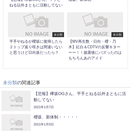
ねる以外まともに活動してない
未分類
未分類
平手やねるが櫻坂に復帰したら
【MV再生数・日向・櫻・乃
２トップ返り咲きは間違いない
木】紅白＆CDTVの反響キター
と思うけど日向坂だったら？
ーー！！披露後にバズったのは
もちろんあのアイド
未分類
の関連記事
【悲報】欅坂OGさん、平手とねる以外まともに活
動してない
2021年1月7日
櫻坂、新体制・・・・・
2021年1月5日