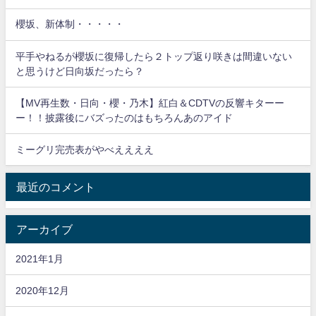
櫻坂、新体制・・・・・
平手やねるが櫻坂に復帰したら２トップ返り咲きは間違いない
と思うけど日向坂だったら？
【MV再生数・日向・櫻・乃木】紅白＆CDTVの反響キターー
ー！！披露後にバズったのはもちろんあのアイド
ミーグリ完売表がやべええええ
最近のコメント
アーカイブ
2021年1月
2020年12月