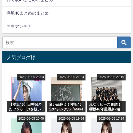
欅坂46まとめのまとめ
面白アンテナ
人気ブログ様
2025-08-05 23:54
2025-08-05 21:24
2025-08-05 21:19
【櫻坂46】田村保乃
良い品揃え！櫻坂46
れなッピーズ集結！
だけジャージを脱い
12thシングル『Make
櫻坂46守屋麗奈×遠
でいた理由
or Break』オフィシ
藤理子、8/6「ラヴィ
2025-08-05 20:49
ャルグッズ絶賛販売
2025-08-05 19:54
ット！」水曜スタジ
2025-08-05 17:24
受付中
オ出演決定