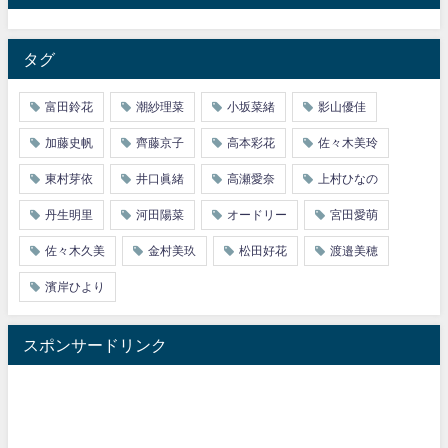
タグ
富田鈴花
潮紗理菜
小坂菜緒
影山優佳
加藤史帆
齊藤京子
高本彩花
佐々木美玲
東村芽依
井口眞緒
高瀬愛奈
上村ひなの
丹生明里
河田陽菜
オードリー
宮田愛萌
佐々木久美
金村美玖
松田好花
渡邉美穂
濱岸ひより
スポンサードリンク