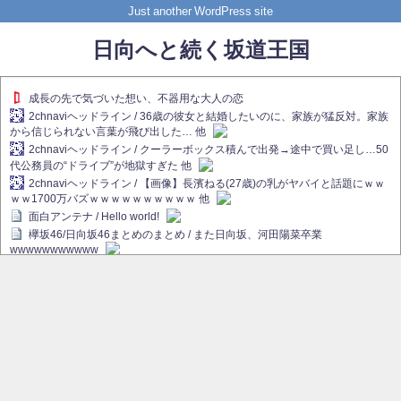
Just another WordPress site
日向へと続く坂道王国
成長の先で気づいた想い、不器用な大人の恋
2chnaviヘッドライン / 36歳の彼女と結婚したいのに、家族が猛反対。家族
から信じられない言葉が飛び出した… 他
2chnaviヘッドライン / クーラーボックス積んで出発→途中で買い足し…50
代公務員の“ドライブ”が地獄すぎた 他
2chnaviヘッドライン / 【画像】長濱ねる(27歳)の乳がヤバイと話題にｗｗ
ｗｗ1700万バズｗｗｗｗｗｗｗｗｗｗ 他
面白アンテナ / Hello world!
欅坂46/日向坂46まとめのまとめ / また日向坂、河田陽菜卒業
wwwwwwwwwww
欅坂あんてな ～欅坂46のニュース・情報・話題をピックアップ / れなぁ
画伯こと櫻坂46守屋麗奈、生放送で新作を発表【ラヴィット！】
欅坂/日向坂46まとめのまとめ / 【櫻坂46】ハリソン守屋「ゆーづのせいで
す」【ラヴィット!】
日向坂46まとめのまとめ / 長濱ねる、事務所移籍 フラーム所属を発表
日向坂46まとめのまとめ / 【日向坂46】河田陽菜卒業後、衝撃の年齢順が
こちら
乃木坂欅坂まとめのまとめ / 【日向坂46】河田陽菜推し、このときに卒業