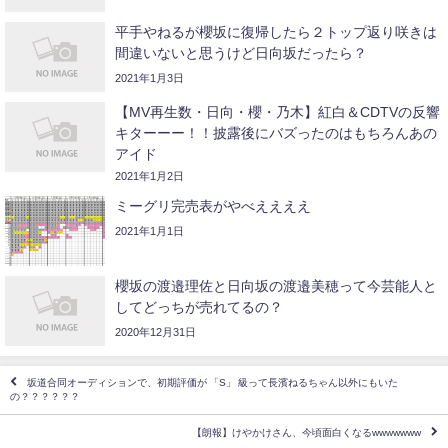
平手やねるが櫻坂に復帰したら２トップ返り咲きは
間違いないと思うけど日向坂だったら？
2021年1月3日
【MV再生数・日向・櫻・乃木】紅白＆CDTVの反響
キターーー！！披露後にバズったのはもちろんあの
アイド
2021年1月2日
ミーグリ完売表がやべええええ
2021年1月1日
櫻坂の渡邉理佐と日向坂の渡邉美穂って今芸能人と
してどっちが売れてるの？
2020年12月31日
坂道合同オーディションで、初期評価が 「S」 級って長濱ねるちゃん以外にもいた
の？？？？？？
【朗報】けやかけさん、今頃面白くなるwwwwwww