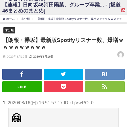
【速報】日向坂46河田陽菜、グループ卒業... - [坂道
日向坂46まとめのまとめ / 【日向坂46】富田鈴花、次の事務所が決まって
46まとめのまとめ]
そう！？
日向坂46まとめのまとめ / 【日向坂46】富田鈴花、次の事務所が決まって
ホーム
未分類
【朗報・欅坂】最新版Spotifyリスナー数、爆増ｗｗｗｗｗｗｗｗｗ
そう！？
乃木坂46アンテナ / 【日向坂46】この月、何かあるのか！？『お願いバッ
未分類
ハ！』ミーグリ日程がこちら
乃木坂あんてな ～乃木坂46・欅坂46・日向坂46のニュース・情報・話題
【朗報・欅坂】最新版Spotifyリスナー数、爆増ｗ
をピックアップ / 日向坂46卒業後初共演！佐々木久美さん、師匠オードリー若
ｗｗｗｗｗｗｗｗ
林さんと再会した結果･･･【激レアさんを連れてきた。】
欅坂46/日向坂46まとめのまとめ / 『anan』の表紙の櫻坂46さん、多様性
の時代だと話題に
2020年8月16日
2020年8月16日
欅坂46/日向坂46まとめのまとめ / 日向坂46より重大発表！！！！
日向坂46まとめのまとめ / 【朗報】増田三莉音さんの生足
wwwwwwwwwwww
日向坂46まとめのまとめ / 筒井あやめ、アレをチラリ。こういう偶然の方
が官能的だよな？
LINE
日向坂46まとめのまとめ / 【日向坂46】富田鈴花1st写真集の先行カット、
これも素晴らしい
日向坂46まとめのまとめ / 【日向坂46】五期生着ぐるみ生写真も！ 富田鈴
1:
2020/08/16(日) 16:51:57.17 ID:kLjVwPQL0
花考案グッズ＆生写真5種が公開される
日向坂46まとめのまとめ / これから彼氏と行為する直前の賀喜遥香、やば
い
🤗
アイドル – ぷぅアンテナ / 「乃木坂46ののぎおび⊿」北野日奈子が生配
信！【2022.3.22 17:15〜 SHOWROOM】