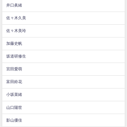
井口眞緒
佐々木久美
佐々木美玲
加藤史帆
坂道研修生
宮田愛萌
富田鈴花
小坂菜緒
山口陽世
影山優佳