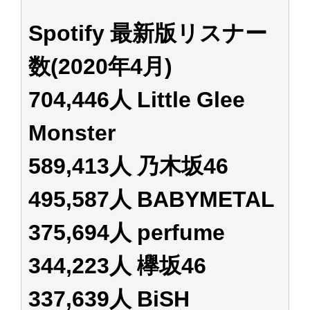
アイドル – ぷぅアンテナ / 2022年3月22日（火）のメディア情報
アイドル – ぷぅアンテナ / 【乃木坂46】井上和の『なぎおはぎ』って こん
Spotify 最新版リスナー
ぺいとう×いちごみるく×マヨラー星人 と同じと考えてよろしいですか？
アイドル – ぷぅアンテナ / 【乃木坂46】日村勇紀 gif職人が切り抜いた名シ
数(2020年4月)
ーン.gif
ふぇどみ！ / 【悲報】呪術廻戦、視聴率5.1%
ふぇどみ！ / 【画像】スポ－ツキャスターお姉さん・ハメまくりだったｗｗ
704,446人 Little Glee
ｗｗｗｗｗｗｗｗｗｗ
ふぇどみ！ / 【悲報】母「裕福な過程が高学歴になるとか大嘘。教育に金を
Monster
かけまくったうちの息子が団地住みの貧乏に学歴で負けた」
Powered by livedoor 相互RSS
589,413人 乃木坂46
495,587人 BABYMETAL
375,694人 perfume
344,223人 欅坂46
337,639人 BiSH