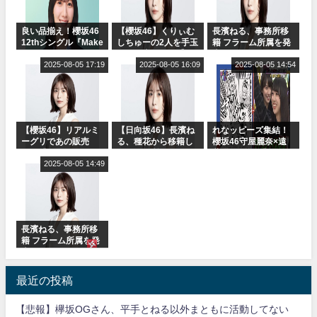
良い品揃え！櫻坂46
【櫻坂46】くりぃむ
長濱ねる、事務所移
12thシングル『Make
しちゅーの2人を手玉
籍 フラーム所属を発
or Break』オフィシ
に取る大沼晶保【く
表
ャルグッズ絶賛販売
2025-08-05 17:19
りぃむナンタラ】
2025-08-05 16:09
2025-08-05 14:54
受付中
【櫻坂46】リアルミ
【日向坂46】長濱ね
れなッピーズ集結！
ーグリであの販売
る、種花から移籍し
櫻坂46守屋麗奈×遠
も！『Make or
フラーム所属に。こ
藤理子、8/6「ラヴィ
Break』オフィシャ
2025-08-05 14:49
れで事務所に所属し
ット！」水曜スタジ
ルグッズ解禁
ているのは... おひさ
オ出演決定
まの反応がこちら
長濱ねる、事務所移
籍 フラーム所属を発
表
最近の投稿
【悲報】欅坂OGさん、平手とねる以外まともに活動してない