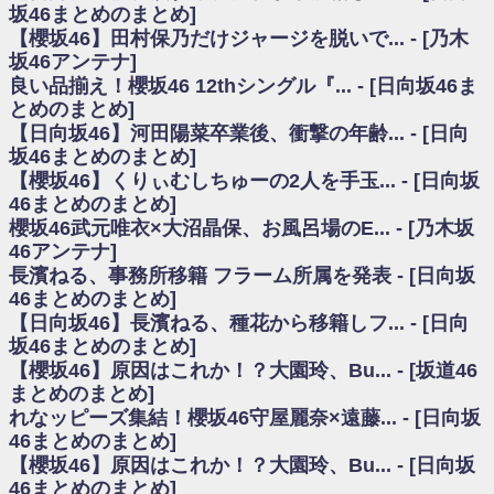
いた理由
坂46まとめのまとめ]
日向坂46まとめのまとめ / 【日向坂46】若林さん「笑えないぐらい師匠だ
【櫻坂46】田村保乃だけジャージを脱いで... - [乃木
から」佐々木久美と卒業後初の共演の様子がこちら！【激レアさん】
坂46アンテナ]
日向坂46まとめのまとめ / 【元日向坂46】情報解禁前で言えない！？丹生
良い品揃え！櫻坂46 12thシングル『... - [日向坂46ま
ちゃん、メンバーと会った模様
とめのまとめ]
乃木坂欅坂まとめのまとめ / 【日向坂46】この月、何かあるのか！？『お
【日向坂46】河田陽菜卒業後、衝撃の年齢... - [日向
願いバッハ！』ミーグリ日程がこちら
欅坂/日向坂46まとめのまとめ / 【櫻坂46】ミーグリで喧嘩！？山下瞳月、
坂46まとめのまとめ]
これはマジギレしてる
【櫻坂46】くりぃむしちゅーの2人を手玉... - [日向坂
乃木坂46アンテナ / 【櫻坂46】ハリソン守屋「ゆーづのせいです」【ラヴ
46まとめのまとめ]
ィット!】
櫻坂46武元唯衣×大沼晶保、お風呂場のE... - [乃木坂
乃木坂あんてな ～乃木坂46・欅坂46・日向坂46のニュース・情報・話題
46アンテナ]
をピックアップ / 良い品揃え！櫻坂46 12thシングル『Make or Break』オフィ
シャルグッズ絶賛販売受付中
長濱ねる、事務所移籍 フラーム所属を発表 - [日向坂
日向坂46まとめのまとめ / 【日向坂46】この月、何かあるのか！？『お願
46まとめのまとめ]
いバッハ！』ミーグリ日程がこちら
【日向坂46】長濱ねる、種花から移籍しフ... - [日向
日向坂46まとめのまとめ / 【元日向坂46】この卒業生、めちゃくちゃテレ
坂46まとめのまとめ]
ビで見かけるな
【櫻坂46】原因はこれか！？大園玲、Bu... - [坂道46
欅坂/日向坂46まとめのまとめ / 【櫻坂46】リアルミーグリであの販売も！
まとめのまとめ]
『Make or Break』オフィシャルグッズ解禁
れなッピーズ集結！櫻坂46守屋麗奈×遠藤... - [日向坂
乃木坂46アンテナ / 【櫻坂46】ミーグリで喧嘩！？山下瞳月、これはマジ
ギレしてる
46まとめのまとめ]
乃木坂あんてな ～乃木坂46・欅坂46・日向坂46のニュース・情報・話題
【櫻坂46】原因はこれか！？大園玲、Bu... - [日向坂
をピックアップ / れなッピーズ集結！櫻坂46守屋麗奈×遠藤理子、8/6「ラヴィ
46まとめのまとめ]
ット！」水曜スタジオ出演決定