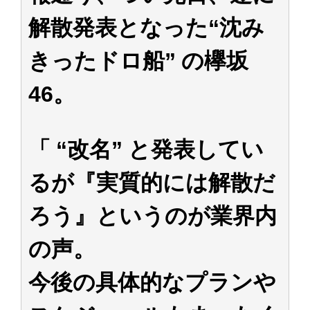
アイドル – ぷぅアンテナ / 2022年3月22日（火）のメディア情報
解散発表となった“沈み
アイドル – ぷぅアンテナ / 【乃木坂46】井上和の『なぎおはぎ』って こん
ぺいとう×いちごみるく×マヨラー星人 と同じと考えてよろしいですか？
アイドル – ぷぅアンテナ / 【乃木坂46】日村勇紀 gif職人が切り抜いた名シ
きったドロ船” の欅坂
ーン.gif
ふぇどみ！ / 【悲報】呪術廻戦、視聴率5.1%
46。
ふぇどみ！ / 【画像】スポ－ツキャスターお姉さん・ハメまくりだったｗｗ
ｗｗｗｗｗｗｗｗｗｗ
ふぇどみ！ / 【悲報】母「裕福な過程が高学歴になるとか大嘘。教育に金を
かけまくったうちの息子が団地住みの貧乏に学歴で負けた」
「 “改名” と発表してい
Powered by livedoor 相互RSS
るが『実質的には解散だ
ろう』というのが業界内
の声。
今後の具体的なプランや