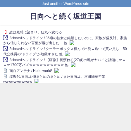
Just another WordPress site
日向へと続く坂道王国
恋は疑惑に染まり、狂気へ変わる
2chnaviヘッドライン / 36歳の彼女と結婚したいのに、家族が猛反対。家族
から信じられない言葉が飛び出した… 他
2chnaviヘッドライン / クーラーボックス積んで出発→途中で買い足し…50
代公務員の“ドライブ”が地獄すぎた 他
2chnaviヘッドライン / 【画像】長濱ねる(27歳)の乳がヤバイと話題にｗｗ
ｗｗ1700万バズｗｗｗｗｗｗｗｗｗｗ 他
面白アンテナ / Hello world!
欅坂46/日向坂46まとめのまとめ / また日向坂、河田陽菜卒業
wwwwwwwwwww
欅坂あんてな ～欅坂46のニュース・情報・話題をピックアップ / れなぁ
画伯こと櫻坂46守屋麗奈、生放送で新作を発表【ラヴィット！】
欅坂/日向坂46まとめのまとめ / 【櫻坂46】ハリソン守屋「ゆーづのせいで
す」【ラヴィット!】
日向坂46まとめのまとめ / 長濱ねる、事務所移籍 フラーム所属を発表
日向坂46まとめのまとめ / 【日向坂46】河田陽菜卒業後、衝撃の年齢順が
こちら
乃木坂欅坂まとめのまとめ / 【日向坂46】河田陽菜推し、このときに卒業