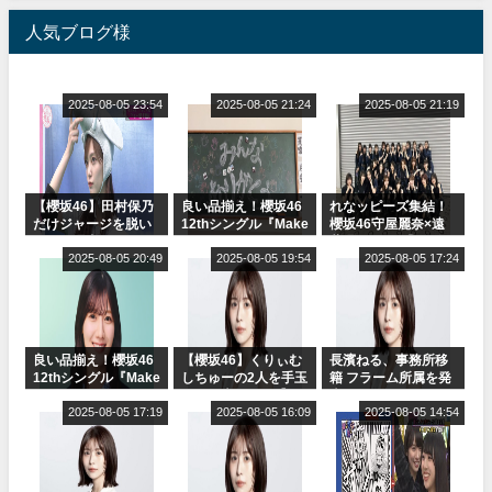
人気ブログ様
2025-08-05 23:54
2025-08-05 21:24
2025-08-05 21:19
【櫻坂46】田村保乃
良い品揃え！櫻坂46
れなッピーズ集結！
だけジャージを脱い
12thシングル『Make
櫻坂46守屋麗奈×遠
でいた理由
or Break』オフィシ
藤理子、8/6「ラヴィ
2025-08-05 20:49
ャルグッズ絶賛販売
2025-08-05 19:54
ット！」水曜スタジ
2025-08-05 17:24
受付中
オ出演決定
良い品揃え！櫻坂46
【櫻坂46】くりぃむ
長濱ねる、事務所移
12thシングル『Make
しちゅーの2人を手玉
籍 フラーム所属を発
or Break』オフィシ
に取る大沼晶保【く
表
ャルグッズ絶賛販売
2025-08-05 17:19
りぃむナンタラ】
2025-08-05 16:09
2025-08-05 14:54
受付中