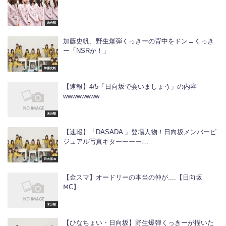
未分類
加藤史帆、野生爆弾くっきーの背中をドン→くっき
ー「NSRか！」
加藤史帆
【速報】4/5「日向坂で会いましょう」の内容
wwwwwwww
未分類
【速報】「DASADA 」登場人物！日向坂メンバービ
ジュアル写真キターーーー…
日向坂46
【金スマ】オードリーの本当の仲が....【日向坂
ⅯC】
未分類
【ひなちょい・日向坂】野生爆弾くっきーが描いた