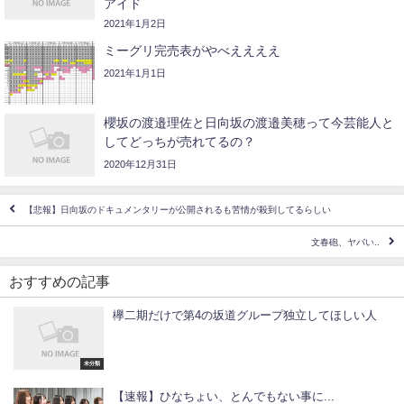
アイド
2021年1月2日
ミーグリ完売表がやべええええ
2021年1月1日
櫻坂の渡邉理佐と日向坂の渡邉美穂って今芸能人と
してどっちが売れてるの？
2020年12月31日
【悲報】日向坂のドキュメンタリーが公開されるも苦情が殺到してるらしい
文春砲、ヤバい..
おすすめの記事
欅二期だけで第4の坂道グループ独立してほしい人
未分類
【速報】ひなちょい、とんでもない事に...