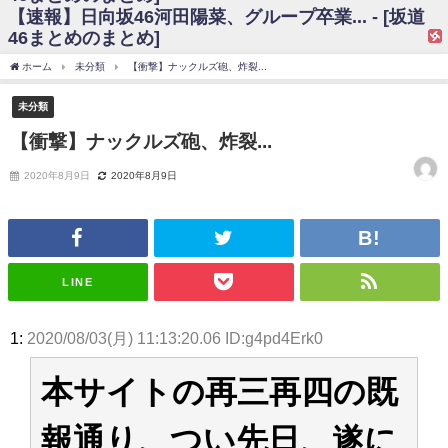
【速報】日向坂46河田陽菜、グループ卒業... - [坂道
日向坂46まとめのまとめ / 【日向坂46】富田鈴花、次の事務所が決まって
46まとめのまとめ]
そう！？
日向坂46まとめのまとめ / 【日向坂46】富田鈴花、次の事務所が決まって
ホーム
未分類
【衝撃】ナックルズ砲、炸裂...
そう！？
乃木坂46アンテナ / 【日向坂46】この月、何かあるのか！？『お願いバッ
未分類
ハ！』ミーグリ日程がこちら
乃木坂あんてな ～乃木坂46・欅坂46・日向坂46のニュース・情報・話題
【衝撃】ナックルズ砲、炸裂...
をピックアップ / 日向坂46卒業後初共演！佐々木久美さん、師匠オードリー若
林さんと再会した結果･･･【激レアさんを連れてきた。】
2020年8月9日
2020年8月9日
欅坂46/日向坂46まとめのまとめ / 『anan』の表紙の櫻坂46さん、多様性
の時代だと話題に
欅坂46/日向坂46まとめのまとめ / 日向坂46より重大発表！！！！
日向坂46まとめのまとめ / 【朗報】増田三莉音さんの生足
wwwwwwwwwwww
日向坂46まとめのまとめ / 筒井あやめ、アレをチラリ。こういう偶然の方
LINE
が官能的だよな？
日向坂46まとめのまとめ / 【日向坂46】富田鈴花1st写真集の先行カット、
これも素晴らしい
1:
2020/08/03(月) 11:13:20.06 ID:g4pd4Erk0
日向坂46まとめのまとめ / 【日向坂46】五期生着ぐるみ生写真も！ 富田鈴
花考案グッズ＆生写真5種が公開される
本サイトの再三再四の既
日向坂46まとめのまとめ / これから彼氏と行為する直前の賀喜遥香、やば
い
アイドル – ぷぅアンテナ / 「乃木坂46ののぎおび⊿」北野日奈子が生配
報通り、つい先日、遂に
信！【2022.3.22 17:15〜 SHOWROOM】