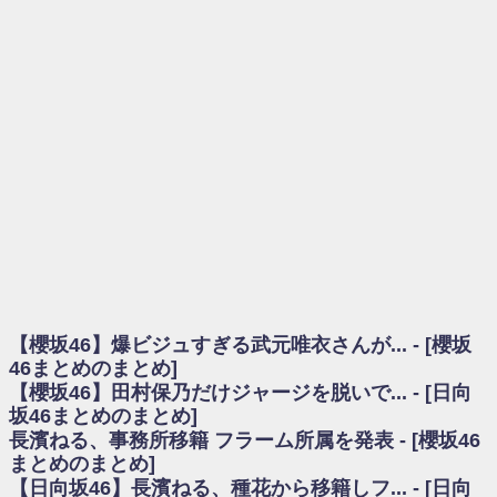
を察していた...
乃木坂46アンテナ / 長濱ねる、事務所移籍 フラーム所属を発表
乃木坂あんてな ～乃木坂46・欅坂46・日向坂46のニュース・情報・話題
をピックアップ / 【櫻坂46】ミーグリで喧嘩！？山下瞳月、これはマジギレし
てる
欅坂あんてな ～欅坂46のニュース・情報・話題をピックアップ / 良い品
揃え！櫻坂46 12thシングル『Make or Break』オフィシャルグッズ絶賛販売受
付中
欅坂/日向坂46まとめのまとめ / 【櫻坂46】原因はこれか！？大園玲、
Buddiesをざわつかせる...
乃木坂46アンテナ / 【櫻坂46】田村保乃だけジャージを脱いでいた理由
乃木坂あんてな ～乃木坂46・欅坂46・日向坂46のニュース・情報・話題
をピックアップ / 【櫻坂46】久々にあのメンバーがラヴィット出演へ！！！
日向坂46まとめのまとめ / 【櫻坂46】田村保乃だけジャージを脱いでいた
理由
【櫻坂46】爆ビジュすぎる武元唯衣さんが... - [櫻坂
日向坂46まとめのまとめ / 【日向坂46】富田鈴花1st写真集、発売記念記者
会見の模様がこちら！
46まとめのまとめ]
乃木坂欅坂まとめのまとめ / 【日向坂46】河田陽菜卒業の影響、ガチでデ
【櫻坂46】田村保乃だけジャージを脱いで... - [日向
カそう...
坂46まとめのまとめ]
欅坂あんてな ～欅坂46のニュース・情報・話題をピックアップ / れなッ
長濱ねる、事務所移籍 フラーム所属を発表 - [櫻坂46
ピーズ集結！櫻坂46守屋麗奈×遠藤理子、8/6「ラヴィット！」水曜スタジオ出
まとめのまとめ]
演決定
【日向坂46】長濱ねる、種花から移籍しフ... - [日向
欅坂/日向坂46まとめのまとめ / 【櫻坂46】田村保乃だけジャージを脱いで