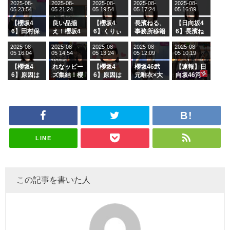
2025-08-
2025-08-
2025-08-
2025-08-
2025-08-
05 23:54
05 21:24
05 19:54
05 17:24
05 16:09
【櫻坂4
良い品揃
【櫻坂4
長濱ねる、
【日向坂4
6】田村保
え！櫻坂4
6】くりぃ
事務所移籍
6】長濱ね
乃だけジャ
6 12thシン
むしちゅー
フラーム所
る、種花か
2025-08-
2025-08-
2025-08-
2025-08-
2025-08-
ージを脱い
グル『Mak
の2人を手
属を発表
ら移籍しフ
05 16:04
05 14:54
05 13:24
05 12:09
05 10:19
でいた理由
e or Brea
玉に取る大
ラーム所属
k』オフィ
沼晶保【く
に。これで
【櫻坂4
れなッピー
【櫻坂4
櫻坂46武
【速報】日
シャルグッ
りぃむナン
事務所に所
6】原因は
ズ集結！櫻
6】原因は
元唯衣×大
向坂46河
ズ絶賛販売
タラ】
属している
これか！？
坂46守屋
これか！？
沼晶保、お
田陽菜、グ
受付中
のは... おひ
大園玲、B
麗奈×遠藤
大園玲、B
風呂場のE
ループ卒業
さまの反応
uddiesを
理子、8/6
uddiesを
カップお姉
を発表
がこちら
ざわつかせ
「ラヴィッ
ざわつかせ
さんに恐怖
る...
ト！」水曜
る...
【くりぃむ
スタジオ出
ナンタラ】
演決定
LINE
この記事を書いた人