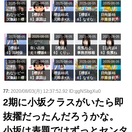
2025-08-05
2025-08-05
2025-08-05
2025-08-05
2025-08-05
ージを脱い
グル『Mak
の2人を手
属を発表
ら移籍しフ
でいた理由
e or Brea
玉に取る大
ラーム所属
k』オフィ
沼晶保【く
に。これで
れなッピー
【櫻坂4
櫻坂46武
【櫻坂4
日向坂46
シャルグッ
りぃむナン
事務所に所
ズ集結！櫻
6】原因は
元唯衣×大
6】なすな
卒業後初共
ズ絶賛販売
タラ】
属している
坂46守屋
これか！？
沼晶保、お
か中西さん
演！佐々木
受付中
のは... おひ
麗奈×遠藤
大園玲、B
風呂場のE
が号泣した
久美さん、
さまの反応
理子、8/6
uddiesを
カップお姉
2曲目っ
師匠オード
2025-08-05
2025-08-05
2025-08-05
2025-08-05
がこちら
2025-08-05
「ラヴィッ
ざわつかせ
さんに恐怖
て...【ラヴ
リー若林さ
ト！」水曜
る...
【くりぃむ
ィット 東
んと再会し
スタジオ出
ナンタラ】
京ドーム公
た結果･･･
【櫻坂4
良い品揃
【櫻坂4
長濱ねる、
【日向坂4
演決定
演】
【激レアさ
6】田村保
え！櫻坂4
6】くりぃ
事務所移籍
6】長濱ね
んを連れて
乃だけジャ
6 12thシン
むしちゅー
フラーム所
る、種花か
2025-08-05
2025-08-05
2025-08-05
2025-08-05
きた。】
2025-08-05
ージを脱い
グル『Mak
の2人を手
属を発表
ら移籍しフ
でいた理由
e or Brea
玉に取る大
ラーム所属
k』オフィ
沼晶保【く
に。これで
れなッピー
【櫻坂4
櫻坂46武
【櫻坂4
日向坂46
シャルグッ
りぃむナン
事務所に所
ズ集結！櫻
6】原因は
元唯衣×大
6】なすな
卒業後初共
ズ絶賛販売
タラ】
属している
坂46守屋
これか！？
沼晶保、お
か中西さん
演！佐々木
受付中
のは... おひ
麗奈×遠藤
大園玲、B
風呂場のE
が号泣した
久美さん、
77:
2020/08/03(月) 12:37:52.92 ID:ggNSbgXu0
さまの反応
理子、8/6
uddiesを
カップお姉
2曲目っ
師匠オード
がこちら
「ラヴィッ
ざわつかせ
さんに恐怖
て...【ラヴ
リー若林さ
2期に小坂クラスがいたら即
ト！」水曜
る...
【くりぃむ
ィット 東
んと再会し
スタジオ出
ナンタラ】
京ドーム公
た結果･･･
演決定
演】
【激レアさ
抜擢だったんだろうかな。
んを連れて
きた。】
小坂は表題ではずっとセンタ