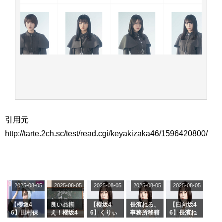
引用元
http://tarte.2ch.sc/test/read.cgi/keyakizaka46/1596420800/
2025-08-05
2025-08-05
2025-08-05
2025-08-05
2025-08-05
【櫻坂4
良い品揃
【櫻坂4
長濱ねる、
【日向坂4
6】田村保
え！櫻坂4
6】くりぃ
事務所移籍
6】長濱ね
乃だけジャ
6 12thシン
むしちゅー
フラーム所
る、種花か