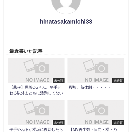
hinatasakamichi33
最近書いた記事
未分類
未分類
【悲報】欅坂OGさん、平手と
櫻坂、新体制・・・・・
ねる以外まともに活動してない
未分類
未分類
平手やねるが櫻坂に復帰したら
【MV再生数・日向・櫻・乃