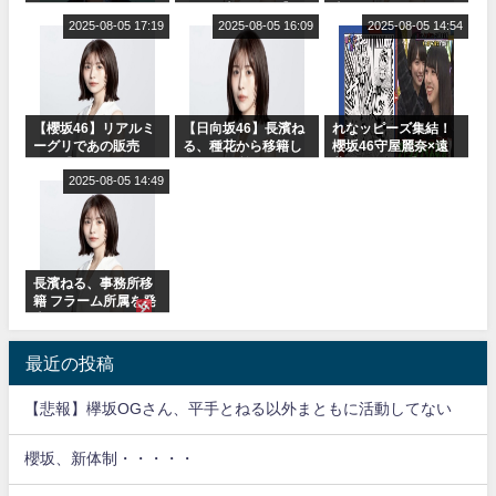
or Break』オフィシ
に取る大沼晶保【く
表
ャルグッズ絶賛販売
2025-08-05 17:19
りぃむナンタラ】
2025-08-05 16:09
2025-08-05 14:54
受付中
【櫻坂46】リアルミ
【日向坂46】長濱ね
れなッピーズ集結！
ーグリであの販売
る、種花から移籍し
櫻坂46守屋麗奈×遠
も！『Make or
フラーム所属に。こ
藤理子、8/6「ラヴィ
Break』オフィシャ
2025-08-05 14:49
れで事務所に所属し
ット！」水曜スタジ
ルグッズ解禁
ているのは... おひさ
オ出演決定
まの反応がこちら
長濱ねる、事務所移
籍 フラーム所属を発
表
最近の投稿
【悲報】欅坂OGさん、平手とねる以外まともに活動してない
櫻坂、新体制・・・・・