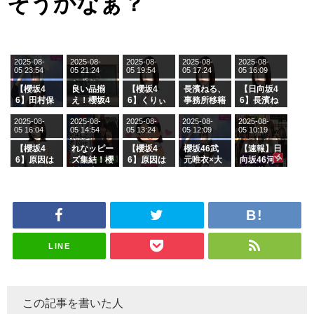
そうかなぁ？
2025-08-
2025-08-
2025-08-
2025-08-
2025-08-
05 23:54
05 21:24
05 19:54
05 17:24
05 16:09
【櫻坂4
良い品揃
【櫻坂4
長濱ねる、
【日向坂4
6】田村保
え！櫻坂4
6】くりぃ
事務所移籍
6】長濱ね
乃だけジャ
6 12thシン
むしちゅー
フラーム所
る、種花か
2025-08-
2025-08-
2025-08-
2025-08-
2025-08-
ージを脱い
グル『Mak
の2人を手
属を発表
ら移籍しフ
05 16:04
05 14:54
05 13:24
05 12:09
05 10:19
でいた理由
e or Brea
玉に取る大
ラーム所属
k』オフィ
沼晶保【く
に。これで
【櫻坂4
れなッピー
【櫻坂4
櫻坂46武
【速報】日
シャルグッ
りぃむナン
事務所に所
6】原因は
ズ集結！櫻
6】原因は
元唯衣×大
向坂46河
ズ絶賛販売
タラ】
属している
これか！？
坂46守屋
これか！？
沼晶保、お
田陽菜、グ
受付中
のは... おひ
大園玲、B
麗奈×遠藤
大園玲、B
風呂場のE
ループ卒業
さまの反応
uddiesを
理子、8/6
uddiesを
カップお姉
を発表
がこちら
ざわつかせ
「ラヴィッ
ざわつかせ
さんに恐怖
る...
ト！」水曜
る...
【くりぃむ
スタジオ出
ナンタラ】
演決定
LINE
この記事を書いた人