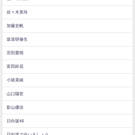
佐々木美玲
加藤史帆
坂道研修生
宮田愛萌
富田鈴花
小坂菜緒
山口陽世
影山優佳
日向坂46
日向坂で会いましょう