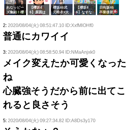
でいた理由
e or Brea
玉に取る大
ラーム所属
k』オフィ
沼晶保【く
に。これで
れなッピー
【櫻坂4
櫻坂46武
【櫻坂4
日向坂46
シャルグッ
りぃむナン
事務所に所
ズ集結！櫻
6】原因は
元唯衣×大
6】なすな
卒業後初共
ズ絶賛販売
タラ】
属している
坂46守屋
これか！？
沼晶保、お
か中西さん
演！佐々木
受付中
のは... おひ
麗奈×遠藤
大園玲、B
風呂場のE
が号泣した
久美さん、
2:
2020/08/04(火) 08:51:47.10 ID:XxfMlOHf0
さまの反応
理子、8/6
uddiesを
カップお姉
2曲目っ
師匠オード
がこちら
「ラヴィッ
ざわつかせ
さんに恐怖
て...【ラヴ
リー若林さ
普通にカワイイ
ト！」水曜
る...
【くりぃむ
ィット 東
んと再会し
スタジオ出
ナンタラ】
京ドーム公
た結果･･･
演決定
演】
【激レアさ
んを連れて
3:
2020/08/04(火) 08:58:50.94 ID:NMaAnjxk0
きた。】
メイク変えたか可愛くなった
ね
心臓強そうだから前に出てこ
れると良さそう
5:
2020/08/04(火) 09:27:34.82 ID:A8Ds3y170