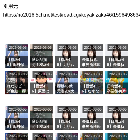
アイドル – ぷぅアンテナ / 2022年3月22日（火）のメディア情報
引用元
アイドル – ぷぅアンテナ / 【乃木坂46】井上和の『なぎおはぎ』って こん
https://rio2016.5ch.net/test/read.cgi/keyakizaka46/159649863
ぺいとう×いちごみるく×マヨラー星人 と同じと考えてよろしいですか？
アイドル – ぷぅアンテナ / 【乃木坂46】日村勇紀 gif職人が切り抜いた名シ
ーン.gif
ふぇどみ！ / 【悲報】呪術廻戦、視聴率5.1%
ふぇどみ！ / 【画像】スポ－ツキャスターお姉さん・ハメまくりだったｗｗ
ｗｗｗｗｗｗｗｗｗｗ
2025-08-05
2025-08-05
2025-08-05
2025-08-05
2025-08-05
ふぇどみ！ / 【悲報】母「裕福な過程が高学歴になるとか大嘘。教育に金を
かけまくったうちの息子が団地住みの貧乏に学歴で負けた」
【櫻坂4
良い品揃
【櫻坂4
長濱ねる、
【日向坂4
6】田村保
え！櫻坂4
6】くりぃ
事務所移籍
6】長濱ね
Powered by livedoor 相互RSS
乃だけジャ
6 12thシン
むしちゅー
フラーム所
る、種花か
2025-08-05
2025-08-05
2025-08-05
2025-08-05
2025-08-05
ージを脱い
グル『Mak
の2人を手
属を発表
ら移籍しフ
でいた理由
e or Brea
玉に取る大
ラーム所属
k』オフィ
沼晶保【く
に。これで
れなッピー
【櫻坂4
櫻坂46武
【櫻坂4
日向坂46
シャルグッ
りぃむナン
事務所に所
ズ集結！櫻
6】原因は
元唯衣×大
6】なすな
卒業後初共
ズ絶賛販売
タラ】
属している
坂46守屋
これか！？
沼晶保、お
か中西さん
演！佐々木
受付中
のは... おひ
麗奈×遠藤
大園玲、B
風呂場のE
が号泣した
久美さん、
さまの反応
理子、8/6
uddiesを
カップお姉
2曲目っ
師匠オード
2025-08-05
2025-08-05
2025-08-05
2025-08-05
がこちら
2025-08-05
「ラヴィッ
ざわつかせ
さんに恐怖
て...【ラヴ
リー若林さ
ト！」水曜
る...
【くりぃむ
ィット 東
んと再会し
スタジオ出
ナンタラ】
京ドーム公
た結果･･･
【櫻坂4
良い品揃
【櫻坂4
長濱ねる、
【日向坂4
演決定
演】
【激レアさ
6】田村保
え！櫻坂4
6】くりぃ
事務所移籍
6】長濱ね
んを連れて
乃だけジャ
6 12thシン
むしちゅー
フラーム所
る、種花か
2025-08-05
2025-08-05
2025-08-05
2025-08-05
きた。】
2025-08-05
ージを脱い
グル『Mak
の2人を手
属を発表
ら移籍しフ