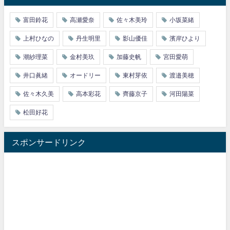
富田鈴花
高瀬愛奈
佐々木美玲
小坂菜緒
上村ひなの
丹生明里
影山優佳
濱岸ひより
潮紗理菜
金村美玖
加藤史帆
宮田愛萌
井口眞緒
オードリー
東村芽依
渡邉美穂
佐々木久美
高本彩花
齊藤京子
河田陽菜
松田好花
スポンサードリンク