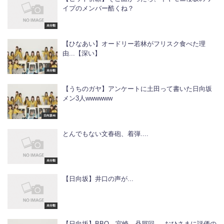
イプのメンバー酷くね？
未分類
【ひなあい】オードリー若林がフリスク食べた理
由...【深い】
未分類
【うちのガヤ】アンケートに土田って書いた日向坂
メン3人wwwwww
日向坂46
とんでもない文春砲、着弾....
未分類
【日向坂】井口の声が...
未分類
【日向坂】BBQ、宮崎、贔屓回.....おひさまに評価の