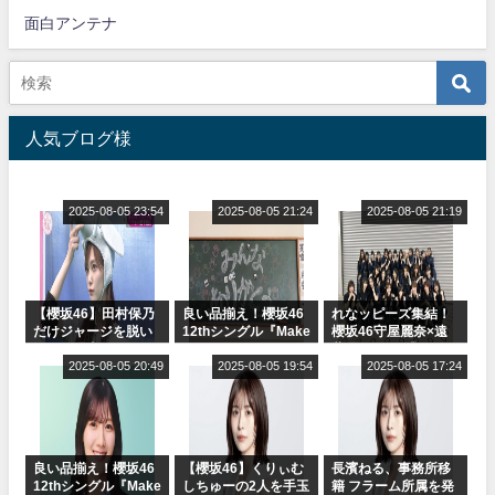
面白アンテナ
人気ブログ様
2025-08-05 23:54
2025-08-05 21:24
2025-08-05 21:19
【櫻坂46】田村保乃
良い品揃え！櫻坂46
れなッピーズ集結！
だけジャージを脱い
12thシングル『Make
櫻坂46守屋麗奈×遠
でいた理由
or Break』オフィシ
藤理子、8/6「ラヴィ
2025-08-05 20:49
ャルグッズ絶賛販売
2025-08-05 19:54
ット！」水曜スタジ
2025-08-05 17:24
受付中
オ出演決定
良い品揃え！櫻坂46
【櫻坂46】くりぃむ
長濱ねる、事務所移
12thシングル『Make
しちゅーの2人を手玉
籍 フラーム所属を発