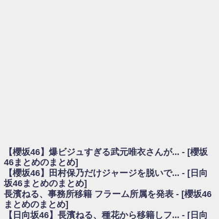
を察していた...
乃木坂46アンテナ / 長濱ねる、事務所移籍 フラーム所属を発表
乃木坂あんてな ～乃木坂46・欅坂46・日向坂46のニュース・情報・話題
をピックアップ / 【櫻坂46】ミーグリで喧嘩！？山下瞳月、これはマジギレし
てる
欅坂あんてな ～欅坂46のニュース・情報・話題をピックアップ / 良い品
揃え！櫻坂46 12thシングル『Make or Break』オフィシャルグッズ絶賛販売受
付中
欅坂/日向坂46まとめのまとめ / 【櫻坂46】原因はこれか！？大園玲、
Buddiesをざわつかせる...
乃木坂46アンテナ / 【櫻坂46】田村保乃だけジャージを脱いでいた理由
乃木坂あんてな ～乃木坂46・欅坂46・日向坂46のニュース・情報・話題
をピックアップ / 【櫻坂46】久々にあのメンバーがラヴィット出演へ！！！
日向坂46まとめのまとめ / 【櫻坂46】田村保乃だけジャージを脱いでいた
理由
【櫻坂46】爆ビジュすぎる武元唯衣さんが... - [櫻坂
日向坂46まとめのまとめ / 【日向坂46】富田鈴花1st写真集、発売記念記者
会見の模様がこちら！
46まとめのまとめ]
乃木坂欅坂まとめのまとめ / 【日向坂46】河田陽菜卒業の影響、ガチでデ
【櫻坂46】田村保乃だけジャージを脱いで... - [日向
カそう...
坂46まとめのまとめ]
欅坂あんてな ～欅坂46のニュース・情報・話題をピックアップ / れなッ
長濱ねる、事務所移籍 フラーム所属を発表 - [櫻坂46
ピーズ集結！櫻坂46守屋麗奈×遠藤理子、8/6「ラヴィット！」水曜スタジオ出
まとめのまとめ]
演決定
【日向坂46】長濱ねる、種花から移籍しフ... - [日向
欅坂/日向坂46まとめのまとめ / 【櫻坂46】田村保乃だけジャージを脱いで