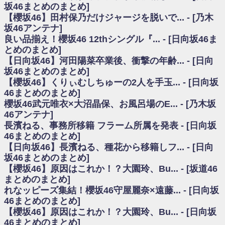
いた理由
坂46まとめのまとめ]
日向坂46まとめのまとめ / 【日向坂46】若林さん「笑えないぐらい師匠だ
【櫻坂46】田村保乃だけジャージを脱いで... - [乃木
から」佐々木久美と卒業後初の共演の様子がこちら！【激レアさん】
坂46アンテナ]
日向坂46まとめのまとめ / 【元日向坂46】情報解禁前で言えない！？丹生
良い品揃え！櫻坂46 12thシングル『... - [日向坂46ま
ちゃん、メンバーと会った模様
とめのまとめ]
乃木坂欅坂まとめのまとめ / 【日向坂46】この月、何かあるのか！？『お
【日向坂46】河田陽菜卒業後、衝撃の年齢... - [日向
願いバッハ！』ミーグリ日程がこちら
欅坂/日向坂46まとめのまとめ / 【櫻坂46】ミーグリで喧嘩！？山下瞳月、
坂46まとめのまとめ]
これはマジギレしてる
【櫻坂46】くりぃむしちゅーの2人を手玉... - [日向坂
乃木坂46アンテナ / 【櫻坂46】ハリソン守屋「ゆーづのせいです」【ラヴ
46まとめのまとめ]
ィット!】
櫻坂46武元唯衣×大沼晶保、お風呂場のE... - [乃木坂
乃木坂あんてな ～乃木坂46・欅坂46・日向坂46のニュース・情報・話題
46アンテナ]
をピックアップ / 良い品揃え！櫻坂46 12thシングル『Make or Break』オフィ
シャルグッズ絶賛販売受付中
長濱ねる、事務所移籍 フラーム所属を発表 - [日向坂
日向坂46まとめのまとめ / 【日向坂46】この月、何かあるのか！？『お願
46まとめのまとめ]
いバッハ！』ミーグリ日程がこちら
【日向坂46】長濱ねる、種花から移籍しフ... - [日向
日向坂46まとめのまとめ / 【元日向坂46】この卒業生、めちゃくちゃテレ
坂46まとめのまとめ]
ビで見かけるな
【櫻坂46】原因はこれか！？大園玲、Bu... - [坂道46
欅坂/日向坂46まとめのまとめ / 【櫻坂46】リアルミーグリであの販売も！
まとめのまとめ]
『Make or Break』オフィシャルグッズ解禁
れなッピーズ集結！櫻坂46守屋麗奈×遠藤... - [日向坂
乃木坂46アンテナ / 【櫻坂46】ミーグリで喧嘩！？山下瞳月、これはマジ
ギレしてる
46まとめのまとめ]
乃木坂あんてな ～乃木坂46・欅坂46・日向坂46のニュース・情報・話題
【櫻坂46】原因はこれか！？大園玲、Bu... - [日向坂
をピックアップ / れなッピーズ集結！櫻坂46守屋麗奈×遠藤理子、8/6「ラヴィ
46まとめのまとめ]
ット！」水曜スタジオ出演決定