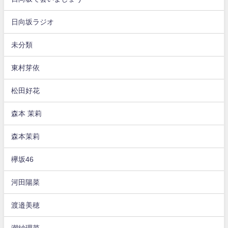
日向坂ラジオ
未分類
東村芽依
松田好花
森本 茉莉
森本茉莉
欅坂46
河田陽菜
渡邉美穂
潮紗理菜