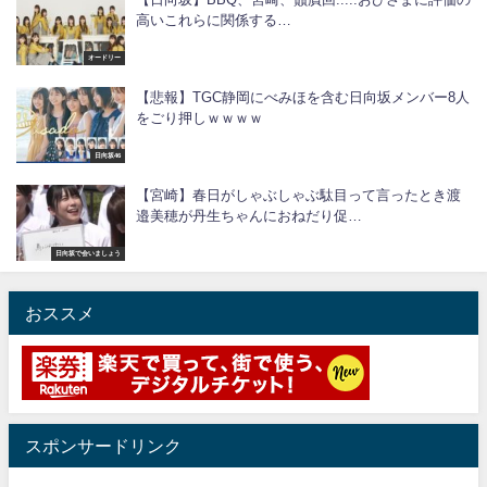
高いこれらに関係する…
オードリー
【悲報】TGC静岡にべみほを含む日向坂メンバー8人
をごり押しｗｗｗｗ
日向坂46
【宮崎】春日がしゃぶしゃぶ駄目って言ったとき渡
邉美穂が丹生ちゃんにおねだり促…
日向坂で会いましょう
おススメ
スポンサードリンク