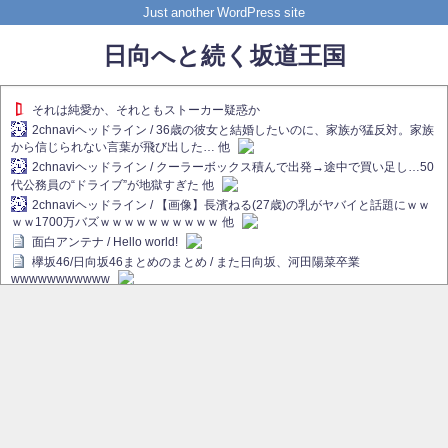
Just another WordPress site
日向へと続く坂道王国
それは純愛か、それともストーカー疑惑か
2chnaviヘッドライン / 36歳の彼女と結婚したいのに、家族が猛反対。家族
から信じられない言葉が飛び出した… 他
2chnaviヘッドライン / クーラーボックス積んで出発→途中で買い足し…50
代公務員の“ドライブ”が地獄すぎた 他
2chnaviヘッドライン / 【画像】長濱ねる(27歳)の乳がヤバイと話題にｗｗ
ｗｗ1700万バズｗｗｗｗｗｗｗｗｗｗ 他
面白アンテナ / Hello world!
欅坂46/日向坂46まとめのまとめ / また日向坂、河田陽菜卒業
wwwwwwwwwww
欅坂あんてな ～欅坂46のニュース・情報・話題をピックアップ / れなぁ
画伯こと櫻坂46守屋麗奈、生放送で新作を発表【ラヴィット！】
欅坂/日向坂46まとめのまとめ / 【櫻坂46】ハリソン守屋「ゆーづのせいで
す」【ラヴィット!】
日向坂46まとめのまとめ / 長濱ねる、事務所移籍 フラーム所属を発表
日向坂46まとめのまとめ / 【日向坂46】河田陽菜卒業後、衝撃の年齢順が
こちら
乃木坂欅坂まとめのまとめ / 【日向坂46】河田陽菜推し、このときに卒業