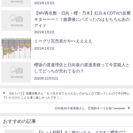
2021年1月3日
【MV再生数・日向・櫻・乃木】紅白＆CDTVの反響
キターーー！！披露後にバズったのはもちろんあの
アイド
2021年1月2日
ミーグリ完売表がやべええええ
2021年1月1日
櫻坂の渡邉理佐と日向坂の渡邉美穂って今芸能人と
してどっちが売れてるの？
2020年12月31日
【ゆうパラ】加藤史帆さん「もう出させてもらえないのかなと心で思っていたので今日呼ん
でいただけたことも凄く嬉しかったです！」
日向坂46小坂菜緒さん、圧倒的オーラを放つwwwww
おすすめの記事
【ヒット祈願】そこ曲がったら、イヤモニ櫻坂のワ