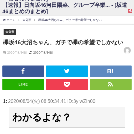
【速報】日向坂46河田陽菜、グループ卒業... - [坂道
日向坂46まとめのまとめ / 【日向坂46】富田鈴花、次の事務所が決まって
46まとめのまとめ]
そう！？
日向坂46まとめのまとめ / 【日向坂46】富田鈴花、次の事務所が決まって
ホーム
未分類
欅坂46大沼ちゃん、ガチで欅の希望でしかない
そう！？
乃木坂46アンテナ / 【日向坂46】この月、何かあるのか！？『お願いバッ
未分類
ハ！』ミーグリ日程がこちら
乃木坂あんてな ～乃木坂46・欅坂46・日向坂46のニュース・情報・話題
欅坂46大沼ちゃん、ガチで欅の希望でしかない
をピックアップ / 日向坂46卒業後初共演！佐々木久美さん、師匠オードリー若
林さんと再会した結果･･･【激レアさんを連れてきた。】
2020年8月4日
2020年8月4日
欅坂46/日向坂46まとめのまとめ / 『anan』の表紙の櫻坂46さん、多様性
の時代だと話題に
欅坂46/日向坂46まとめのまとめ / 日向坂46より重大発表！！！！
日向坂46まとめのまとめ / 【朗報】増田三莉音さんの生足
wwwwwwwwwwww
日向坂46まとめのまとめ / 筒井あやめ、アレをチラリ。こういう偶然の方
LINE
が官能的だよな？
日向坂46まとめのまとめ / 【日向坂46】富田鈴花1st写真集の先行カット、
これも素晴らしい
1:
2020/08/04(火) 08:50:34.41 ID:3yiwZIn00
日向坂46まとめのまとめ / 【日向坂46】五期生着ぐるみ生写真も！ 富田鈴
花考案グッズ＆生写真5種が公開される
わかるよな？
日向坂46まとめのまとめ / これから彼氏と行為する直前の賀喜遥香、やば
い
アイドル – ぷぅアンテナ / 「乃木坂46ののぎおび⊿」北野日奈子が生配
信！【2022.3.22 17:15〜 SHOWROOM】