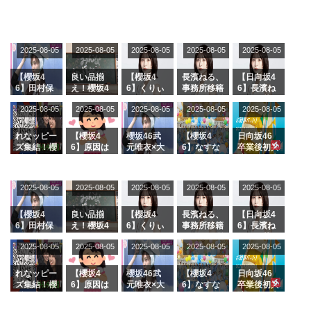
2025-08-05
2025-08-05
2025-08-05
2025-08-05
2025-08-05
【櫻坂4
良い品揃
【櫻坂4
長濱ねる、
【日向坂4
6】田村保
え！櫻坂4
6】くりぃ
事務所移籍
6】長濱ね
乃だけジャ
6 12thシン
むしちゅー
フラーム所
る、種花か
2025-08-05
2025-08-05
2025-08-05
2025-08-05
2025-08-05
ージを脱い
グル『Mak
の2人を手
属を発表
ら移籍しフ
でいた理由
e or Brea
玉に取る大
ラーム所属
k』オフィ
沼晶保【く
に。これで
れなッピー
【櫻坂4
櫻坂46武
【櫻坂4
日向坂46
シャルグッ
りぃむナン
事務所に所
ズ集結！櫻
6】原因は
元唯衣×大
6】なすな
卒業後初共
ズ絶賛販売
タラ】
属している
坂46守屋
これか！？
沼晶保、お
か中西さん
演！佐々木
受付中
のは... おひ
麗奈×遠藤
大園玲、B
風呂場のE
が号泣した
久美さん、
さまの反応
理子、8/6
uddiesを
カップお姉
2曲目っ
師匠オード
2025-08-05
2025-08-05
2025-08-05
2025-08-05
がこちら
2025-08-05
「ラヴィッ
ざわつかせ
さんに恐怖
て...【ラヴ
リー若林さ
ト！」水曜
る...
【くりぃむ
ィット 東
んと再会し
スタジオ出
ナンタラ】
京ドーム公
た結果･･･
【櫻坂4
良い品揃
【櫻坂4
長濱ねる、
【日向坂4
演決定
演】
【激レアさ
6】田村保
え！櫻坂4
6】くりぃ
事務所移籍
6】長濱ね
んを連れて
乃だけジャ
6 12thシン
むしちゅー
フラーム所
る、種花か
2025-08-05
2025-08-05
2025-08-05
2025-08-05
きた。】
2025-08-05
ージを脱い
グル『Mak
の2人を手
属を発表
ら移籍しフ
でいた理由
e or Brea
玉に取る大
ラーム所属
k』オフィ
沼晶保【く
に。これで
れなッピー
【櫻坂4
櫻坂46武
【櫻坂4
日向坂46
シャルグッ
りぃむナン
事務所に所
ズ集結！櫻
6】原因は
元唯衣×大
6】なすな
卒業後初共
ズ絶賛販売
タラ】
属している
坂46守屋
これか！？
沼晶保、お
か中西さん
演！佐々木
受付中
のは... おひ
麗奈×遠藤
大園玲、B
風呂場のE
が号泣した
久美さん、