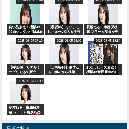
2025-08-05 20:49
ャルグッズ絶賛販売
2025-08-05 19:54
ット！」水曜スタジ
2025-08-05 17:24
受付中
オ出演決定
良い品揃え！櫻坂46
【櫻坂46】くりぃむ
長濱ねる、事務所移
12thシングル『Make
しちゅーの2人を手玉
籍 フラーム所属を発
or Break』オフィシ
に取る大沼晶保【く
表
ャルグッズ絶賛販売
2025-08-05 17:19
りぃむナンタラ】
2025-08-05 16:09
2025-08-05 14:54
受付中
【櫻坂46】リアルミ
【日向坂46】長濱ね
れなッピーズ集結！
ーグリであの販売
る、種花から移籍し
櫻坂46守屋麗奈×遠
も！『Make or
フラーム所属に。こ
藤理子、8/6「ラヴィ
Break』オフィシャ
2025-08-05 14:49
れで事務所に所属し
ット！」水曜スタジ
ルグッズ解禁
ているのは... おひさ
オ出演決定
まの反応がこちら
長濱ねる、事務所移
籍 フラーム所属を発
表
最近の投稿