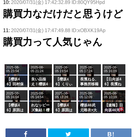
10:
2020/07/31(金) 17:42:32.89 ID:80QY95Hpd
さまの反応
理子、8/6
uddiesを
カップお姉
2曲目っ
師匠オード
がこちら
「ラヴィッ
ざわつかせ
さんに恐怖
て...【ラヴ
リー若林さ
購買力なだけだと思うけど
ト！」水曜
る...
【くりぃむ
ィット 東
んと再会し
スタジオ出
ナンタラ】
京ドーム公
た結果･･･
演決定
演】
【激レアさ
んを連れて
11:
2020/07/31(金) 17:47:49.88 ID:xOBXK19Ap
きた。】
購買力って人気じゃん
2025-08-
2025-08-
2025-08-
2025-08-
2025-08-
05 23:54
05 21:24
05 19:54
05 17:24
05 16:09
【櫻坂4
良い品揃
【櫻坂4
長濱ねる、
【日向坂4
6】田村保
え！櫻坂4
6】くりぃ
事務所移籍
6】長濱ね
乃だけジャ
6 12thシン
むしちゅー
フラーム所
る、種花か
2025-08-
2025-08-
2025-08-
2025-08-
2025-08-
ージを脱い
グル『Mak
の2人を手
属を発表
ら移籍しフ
05 16:04
05 14:54
05 13:24
05 12:09
05 10:19
でいた理由
e or Brea
玉に取る大
ラーム所属
k』オフィ
沼晶保【く
に。これで
【櫻坂4
れなッピー
【櫻坂4
櫻坂46武
【速報】日
シャルグッ
りぃむナン
事務所に所
6】原因は
ズ集結！櫻
6】原因は
元唯衣×大
向坂46河
ズ絶賛販売
タラ】
属している
これか！？
坂46守屋
これか！？
沼晶保、お
田陽菜、グ
受付中
のは... おひ
大園玲、B
麗奈×遠藤
大園玲、B
風呂場のE
ループ卒業
さまの反応
uddiesを
理子、8/6
uddiesを
カップお姉
を発表
がこちら
ざわつかせ
「ラヴィッ
ざわつかせ
さんに恐怖
る...
ト！」水曜
る...
【くりぃむ