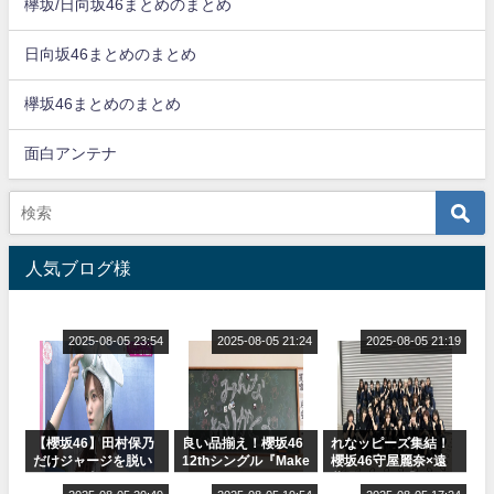
欅坂/日向坂46まとめのまとめ
日向坂46まとめのまとめ
欅坂46まとめのまとめ
面白アンテナ
人気ブログ様
2025-08-05 23:54
2025-08-05 21:24
2025-08-05 21:19
【櫻坂46】田村保乃
良い品揃え！櫻坂46
れなッピーズ集結！
だけジャージを脱い
12thシングル『Make
櫻坂46守屋麗奈×遠
でいた理由
or Break』オフィシ
藤理子、8/6「ラヴィ