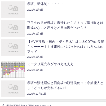
櫻坂、新体制・・・・・
2021年1月5日
平手やねるが櫻坂に復帰したら２トップ返り咲きは
間違いないと思うけど日向坂だったら？
2021年1月3日
【MV再生数・日向・櫻・乃木】紅白＆CDTVの反響
キターーー！！披露後にバズったのはもちろんあの
アイド
2021年1月2日
ミーグリ完売表がやべええええ
2021年1月1日
櫻坂の渡邉理佐と日向坂の渡邉美穂って今芸能人と
してどっちが売れてるの？
2020年12月31日
欅坂が再結成出来る可能性が出てきた？？