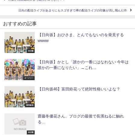
日向の配信ライブがあまりにもスゴすぎて欅の配信ライブの印象が消し飛んだ件
おすすめの記事
【日向坂】おひさま、とんでもないのを発見する
wwww
未分類
【日向坂】かとし「誰かの一番にはなれない 今年は
誰かの一番になりたい」→これ…
オードリー
【日向坂46】富田鈴花って絶対性格いいよな？
富田鈴花
齋藤冬優花さん、ブログの最後で長濱ねるに触れ
る…
未分類