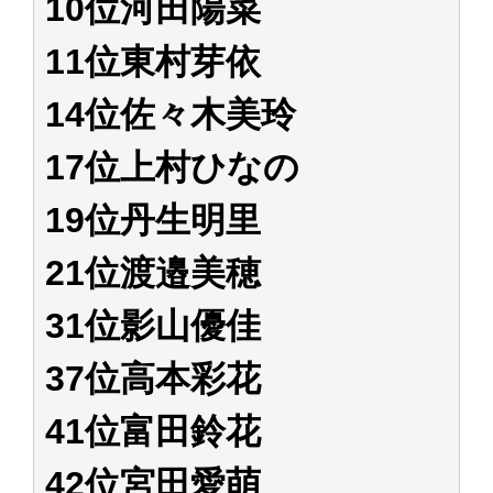
10位河田陽菜
11位東村芽依
14位佐々木美玲
17位上村ひなの
19位丹生明里
21位渡邉美穂
31位影山優佳
37位高本彩花
41位富田鈴花
42位宮田愛萌