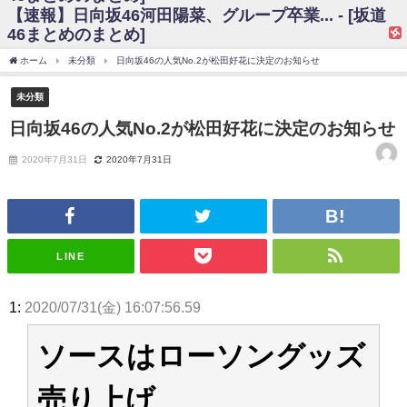
【速報】日向坂46河田陽菜、グループ卒業... - [坂道
日向坂46まとめのまとめ / 【日向坂46】富田鈴花、次の事務所が決まって
46まとめのまとめ]
そう！？
日向坂46まとめのまとめ / 【日向坂46】富田鈴花、次の事務所が決まって
ホーム
未分類
日向坂46の人気No.2が松田好花に決定のお知らせ
そう！？
乃木坂46アンテナ / 【日向坂46】この月、何かあるのか！？『お願いバッ
未分類
ハ！』ミーグリ日程がこちら
乃木坂あんてな ～乃木坂46・欅坂46・日向坂46のニュース・情報・話題
日向坂46の人気No.2が松田好花に決定のお知らせ
をピックアップ / 日向坂46卒業後初共演！佐々木久美さん、師匠オードリー若
林さんと再会した結果･･･【激レアさんを連れてきた。】
2020年7月31日
2020年7月31日
欅坂46/日向坂46まとめのまとめ / 『anan』の表紙の櫻坂46さん、多様性
の時代だと話題に
欅坂46/日向坂46まとめのまとめ / 日向坂46より重大発表！！！！
日向坂46まとめのまとめ / 【朗報】増田三莉音さんの生足
wwwwwwwwwwww
日向坂46まとめのまとめ / 筒井あやめ、アレをチラリ。こういう偶然の方
LINE
が官能的だよな？
日向坂46まとめのまとめ / 【日向坂46】富田鈴花1st写真集の先行カット、
これも素晴らしい
1:
2020/07/31(金) 16:07:56.59
日向坂46まとめのまとめ / 【日向坂46】五期生着ぐるみ生写真も！ 富田鈴
花考案グッズ＆生写真5種が公開される
ソースはローソングッズ
日向坂46まとめのまとめ / これから彼氏と行為する直前の賀喜遥香、やば
い
アイドル – ぷぅアンテナ / 「乃木坂46ののぎおび⊿」北野日奈子が生配
売り上げ
信！【2022.3.22 17:15〜 SHOWROOM】