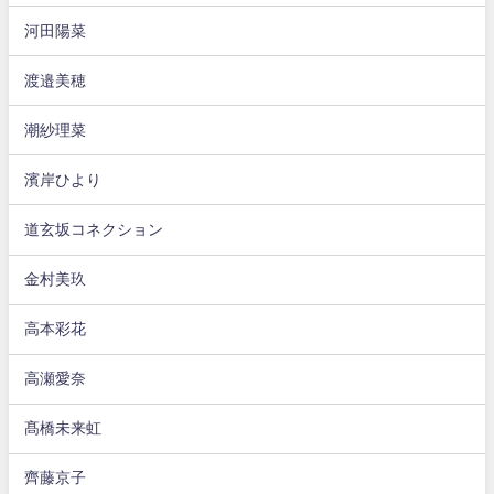
河田陽菜
渡邉美穂
潮紗理菜
濱岸ひより
道玄坂コネクション
金村美玖
高本彩花
高瀬愛奈
髙橋未来虹
齊藤京子