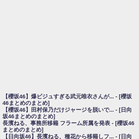
を察していた...
乃木坂46アンテナ / 長濱ねる、事務所移籍 フラーム所属を発表
乃木坂あんてな ～乃木坂46・欅坂46・日向坂46のニュース・情報・話題
をピックアップ / 【櫻坂46】ミーグリで喧嘩！？山下瞳月、これはマジギレし
てる
欅坂あんてな ～欅坂46のニュース・情報・話題をピックアップ / 良い品
揃え！櫻坂46 12thシングル『Make or Break』オフィシャルグッズ絶賛販売受
付中
欅坂/日向坂46まとめのまとめ / 【櫻坂46】原因はこれか！？大園玲、
Buddiesをざわつかせる...
乃木坂46アンテナ / 【櫻坂46】田村保乃だけジャージを脱いでいた理由
乃木坂あんてな ～乃木坂46・欅坂46・日向坂46のニュース・情報・話題
をピックアップ / 【櫻坂46】久々にあのメンバーがラヴィット出演へ！！！
日向坂46まとめのまとめ / 【櫻坂46】田村保乃だけジャージを脱いでいた
理由
【櫻坂46】爆ビジュすぎる武元唯衣さんが... - [櫻坂
日向坂46まとめのまとめ / 【日向坂46】富田鈴花1st写真集、発売記念記者
会見の模様がこちら！
46まとめのまとめ]
乃木坂欅坂まとめのまとめ / 【日向坂46】河田陽菜卒業の影響、ガチでデ
【櫻坂46】田村保乃だけジャージを脱いで... - [日向
カそう...
坂46まとめのまとめ]
欅坂あんてな ～欅坂46のニュース・情報・話題をピックアップ / れなッ
長濱ねる、事務所移籍 フラーム所属を発表 - [櫻坂46
ピーズ集結！櫻坂46守屋麗奈×遠藤理子、8/6「ラヴィット！」水曜スタジオ出
まとめのまとめ]
演決定
【日向坂46】長濱ねる、種花から移籍しフ... - [日向
欅坂/日向坂46まとめのまとめ / 【櫻坂46】田村保乃だけジャージを脱いで