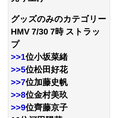
アイドル – ぷぅアンテナ / 2022年3月22日（火）のメディア情報
アイドル – ぷぅアンテナ / 【乃木坂46】井上和の『なぎおはぎ』って こん
ぺいとう×いちごみるく×マヨラー星人 と同じと考えてよろしいですか？
グッズのみのカテゴリー
アイドル – ぷぅアンテナ / 【乃木坂46】日村勇紀 gif職人が切り抜いた名シ
ーン.gif
HMV 7/30 7時 ストラッ
ふぇどみ！ / 【悲報】呪術廻戦、視聴率5.1%
ふぇどみ！ / 【画像】スポ－ツキャスターお姉さん・ハメまくりだったｗｗ
ｗｗｗｗｗｗｗｗｗｗ
プ
ふぇどみ！ / 【悲報】母「裕福な過程が高学歴になるとか大嘘。教育に金を
かけまくったうちの息子が団地住みの貧乏に学歴で負けた」
>>1
位小坂菜緒
Powered by livedoor 相互RSS
>>5
位松田好花
>>7
位加藤史帆
>>8
位金村美玖
>>9
位齊藤京子