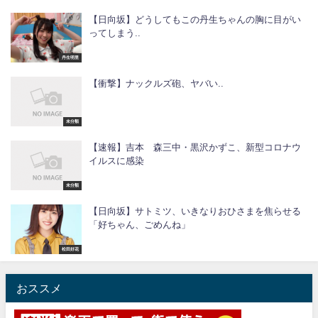
【日向坂】どうしてもこの丹生ちゃんの胸に目がい
ってしまう..
丹生明里
【衝撃】ナックルズ砲、ヤバい..
未分類
【速報】吉本 森三中・黒沢かずこ、新型コロナウ
イルスに感染
未分類
【日向坂】サトミツ、いきなりおひさまを焦らせる
「好ちゃん、ごめんね」
松田好花
おススメ