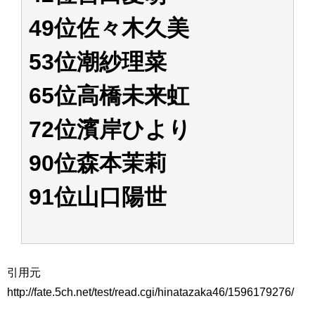
49位佐々木久美
53位潮紗理菜
65位高橋未来虹
72位濱岸ひより
90位森本茉莉
91位山口陽世
引用元
http://fate.5ch.net/test/read.cgi/hinatazaka46/1596179276/