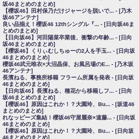
いた理由
坂46まとめのまとめ]
日向坂46まとめのまとめ / 【日向坂46】若林さん「笑えないぐらい師匠だ
【櫻坂46】田村保乃だけジャージを脱いで... - [乃木
から」佐々木久美と卒業後初の共演の様子がこちら！【激レアさん】
坂46アンテナ]
日向坂46まとめのまとめ / 【元日向坂46】情報解禁前で言えない！？丹生
良い品揃え！櫻坂46 12thシングル『... - [日向坂46ま
ちゃん、メンバーと会った模様
とめのまとめ]
乃木坂欅坂まとめのまとめ / 【日向坂46】この月、何かあるのか！？『お
【日向坂46】河田陽菜卒業後、衝撃の年齢... - [日向
願いバッハ！』ミーグリ日程がこちら
欅坂/日向坂46まとめのまとめ / 【櫻坂46】ミーグリで喧嘩！？山下瞳月、
坂46まとめのまとめ]
これはマジギレしてる
【櫻坂46】くりぃむしちゅーの2人を手玉... - [日向坂
乃木坂46アンテナ / 【櫻坂46】ハリソン守屋「ゆーづのせいです」【ラヴ
46まとめのまとめ]
ィット!】
櫻坂46武元唯衣×大沼晶保、お風呂場のE... - [乃木坂
乃木坂あんてな ～乃木坂46・欅坂46・日向坂46のニュース・情報・話題
46アンテナ]
をピックアップ / 良い品揃え！櫻坂46 12thシングル『Make or Break』オフィ
シャルグッズ絶賛販売受付中
長濱ねる、事務所移籍 フラーム所属を発表 - [日向坂
日向坂46まとめのまとめ / 【日向坂46】この月、何かあるのか！？『お願
46まとめのまとめ]
いバッハ！』ミーグリ日程がこちら
【日向坂46】長濱ねる、種花から移籍しフ... - [日向
日向坂46まとめのまとめ / 【元日向坂46】この卒業生、めちゃくちゃテレ
坂46まとめのまとめ]
ビで見かけるな
【櫻坂46】原因はこれか！？大園玲、Bu... - [坂道46
欅坂/日向坂46まとめのまとめ / 【櫻坂46】リアルミーグリであの販売も！
まとめのまとめ]
『Make or Break』オフィシャルグッズ解禁
れなッピーズ集結！櫻坂46守屋麗奈×遠藤... - [日向坂
乃木坂46アンテナ / 【櫻坂46】ミーグリで喧嘩！？山下瞳月、これはマジ
ギレしてる
46まとめのまとめ]
乃木坂あんてな ～乃木坂46・欅坂46・日向坂46のニュース・情報・話題
【櫻坂46】原因はこれか！？大園玲、Bu... - [日向坂
をピックアップ / れなッピーズ集結！櫻坂46守屋麗奈×遠藤理子、8/6「ラヴィ
46まとめのまとめ]
ット！」水曜スタジオ出演決定