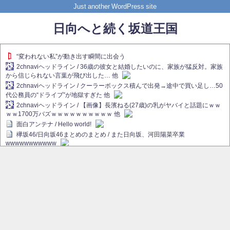
Just another WordPress site
日向へと続く坂道王国
“変われない私”が動き出す瞬間に出会う
2chnaviヘッドライン / 36歳の彼女と結婚したいのに、家族が猛反対。家族
から信じられない言葉が飛び出した… 他
2chnaviヘッドライン / クーラーボックス積んで出発→途中で買い足し…50
代公務員の“ドライブ”が地獄すぎた 他
2chnaviヘッドライン / 【画像】長濱ねる(27歳)の乳がヤバイと話題にｗｗ
ｗｗ1700万バズｗｗｗｗｗｗｗｗｗｗ 他
面白アンテナ / Hello world!
欅坂46/日向坂46まとめのまとめ / また日向坂、河田陽菜卒業
wwwwwwwwwww
欅坂あんてな ～欅坂46のニュース・情報・話題をピックアップ / れなぁ
画伯こと櫻坂46守屋麗奈、生放送で新作を発表【ラヴィット！】
欅坂/日向坂46まとめのまとめ / 【櫻坂46】ハリソン守屋「ゆーづのせいで
す」【ラヴィット!】
日向坂46まとめのまとめ / 長濱ねる、事務所移籍 フラーム所属を発表
日向坂46まとめのまとめ / 【日向坂46】河田陽菜卒業後、衝撃の年齢順が
こちら
乃木坂欅坂まとめのまとめ / 【日向坂46】河田陽菜推し、このときに卒業