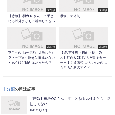
未分類
未分類
【悲報】欅坂OGさん、平手と
櫻坂、新体制・・・・・
ねる以外まともに活動してない
未分類
未分類
平手やねるが櫻坂に復帰したら
【MV再生数・日向・櫻・乃
２トップ返り咲きは間違いない
木】紅白＆CDTVの反響キター
と思うけど日向坂だったら？
ーー！！披露後にバズったのは
もちろんあのアイド
未分類
の関連記事
【悲報】欅坂OGさん、平手とねる以外まともに活
動してない
2021年1月7日