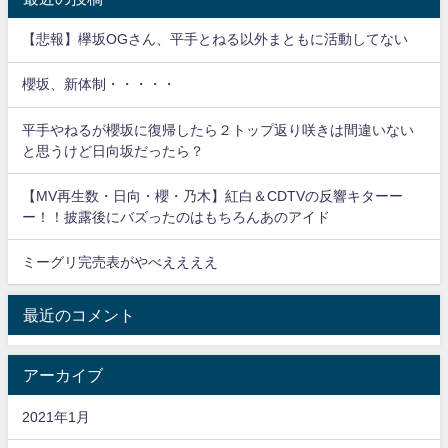
【悲報】欅坂OGさん、平手とねる以外まともに活動してない
櫻坂、新体制・・・・・
平手やねるが櫻坂に復帰したら２トップ返り咲きは間違いない
と思うけど日向坂だったら？
【MV再生数・日向・櫻・乃木】紅白＆CDTVの反響キターー
ー！！披露後にバズったのはもちろんあのアイド
ミーグリ完売表がやべええええ
最近のコメント
アーカイブ
2021年1月