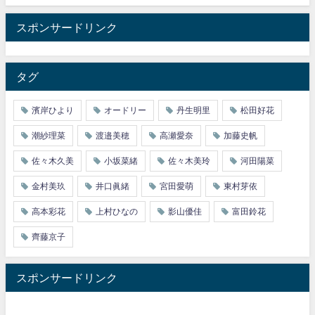
スポンサードリンク
タグ
濱岸ひより
オードリー
丹生明里
松田好花
潮紗理菜
渡邉美穂
高瀬愛奈
加藤史帆
佐々木久美
小坂菜緒
佐々木美玲
河田陽菜
金村美玖
井口眞緒
宮田愛萌
東村芽依
高本彩花
上村ひなの
影山優佳
富田鈴花
齊藤京子
スポンサードリンク