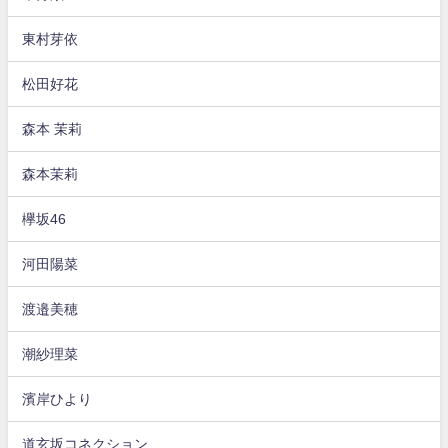
東村芽依
松田好花
森本 茉莉
森本茉莉
欅坂46
河田陽菜
渡邉美穂
潮紗理菜
濱岸ひより
道玄坂コネクション