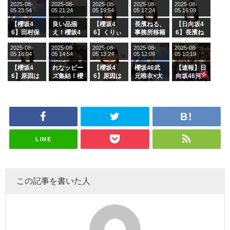
2025-08-
2025-08-
2025-08-
2025-08-
2025-08-
05 23:54
05 21:24
05 19:54
05 17:24
05 16:09
【櫻坂4
良い品揃
【櫻坂4
長濱ねる、
【日向坂4
6】田村保
え！櫻坂4
6】くりぃ
事務所移籍
6】長濱ね
乃だけジャ
6 12thシン
むしちゅー
フラーム所
る、種花か
2025-08-
2025-08-
2025-08-
2025-08-
2025-08-
ージを脱い
グル『Mak
の2人を手
属を発表
ら移籍しフ
05 16:04
05 14:54
05 13:24
05 12:09
05 10:19
でいた理由
e or Brea
玉に取る大
ラーム所属
k』オフィ
沼晶保【く
に。これで
【櫻坂4
れなッピー
【櫻坂4
櫻坂46武
【速報】日
シャルグッ
りぃむナン
事務所に所
6】原因は
ズ集結！櫻
6】原因は
元唯衣×大
向坂46河
ズ絶賛販売
タラ】
属している
これか！？
坂46守屋
これか！？
沼晶保、お
田陽菜、グ
受付中
のは... おひ
大園玲、B
麗奈×遠藤
大園玲、B
風呂場のE
ループ卒業
さまの反応
uddiesを
理子、8/6
uddiesを
カップお姉
を発表
がこちら
ざわつかせ
「ラヴィッ
ざわつかせ
さんに恐怖
る...
ト！」水曜
る...
【くりぃむ
スタジオ出
ナンタラ】
演決定
LINE
この記事を書いた人