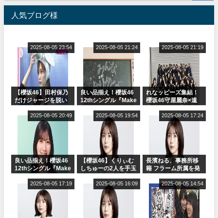
人気ブログ様
2025-08-05 23:54
2025-08-05 21:24
2025-08-05 21:19
【櫻坂46】田村保乃
良い品揃え！櫻坂46
れなッピーズ集結！
だけジャージを脱い
12thシングル『Make
櫻坂46守屋麗奈×遠
でいた理由
or Break』オフィシ
藤理子、8/6「ラヴィ
2025-08-05 20:49
ャルグッズ絶賛販売
2025-08-05 19:54
ット！」水曜スタジ
2025-08-05 17:24
受付中
オ出演決定
良い品揃え！櫻坂46
【櫻坂46】くりぃむ
長濱ねる、事務所移
12thシングル『Make
しちゅーの2人を手玉
籍 フラーム所属を発
or Break』オフィシ
に取る大沼晶保【く
表
ャルグッズ絶賛販売
2025-08-05 17:19
りぃむナンタラ】
2025-08-05 16:09
2025-08-05 14:54
受付中