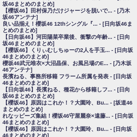
いた理由
坂46まとめのまとめ]
日向坂46まとめのまとめ / 【日向坂46】若林さん「笑えないぐらい師匠だ
【櫻坂46】田村保乃だけジャージを脱いで... - [乃木
から」佐々木久美と卒業後初の共演の様子がこちら！【激レアさん】
坂46アンテナ]
日向坂46まとめのまとめ / 【元日向坂46】情報解禁前で言えない！？丹生
良い品揃え！櫻坂46 12thシングル『... - [日向坂46ま
ちゃん、メンバーと会った模様
とめのまとめ]
乃木坂欅坂まとめのまとめ / 【日向坂46】この月、何かあるのか！？『お
【日向坂46】河田陽菜卒業後、衝撃の年齢... - [日向
願いバッハ！』ミーグリ日程がこちら
欅坂/日向坂46まとめのまとめ / 【櫻坂46】ミーグリで喧嘩！？山下瞳月、
坂46まとめのまとめ]
これはマジギレしてる
【櫻坂46】くりぃむしちゅーの2人を手玉... - [日向坂
乃木坂46アンテナ / 【櫻坂46】ハリソン守屋「ゆーづのせいです」【ラヴ
46まとめのまとめ]
ィット!】
櫻坂46武元唯衣×大沼晶保、お風呂場のE... - [乃木坂
乃木坂あんてな ～乃木坂46・欅坂46・日向坂46のニュース・情報・話題
46アンテナ]
をピックアップ / 良い品揃え！櫻坂46 12thシングル『Make or Break』オフィ
シャルグッズ絶賛販売受付中
長濱ねる、事務所移籍 フラーム所属を発表 - [日向坂
日向坂46まとめのまとめ / 【日向坂46】この月、何かあるのか！？『お願
46まとめのまとめ]
いバッハ！』ミーグリ日程がこちら
【日向坂46】長濱ねる、種花から移籍しフ... - [日向
日向坂46まとめのまとめ / 【元日向坂46】この卒業生、めちゃくちゃテレ
坂46まとめのまとめ]
ビで見かけるな
【櫻坂46】原因はこれか！？大園玲、Bu... - [坂道46
欅坂/日向坂46まとめのまとめ / 【櫻坂46】リアルミーグリであの販売も！
まとめのまとめ]
『Make or Break』オフィシャルグッズ解禁
れなッピーズ集結！櫻坂46守屋麗奈×遠藤... - [日向坂
乃木坂46アンテナ / 【櫻坂46】ミーグリで喧嘩！？山下瞳月、これはマジ
ギレしてる
46まとめのまとめ]
乃木坂あんてな ～乃木坂46・欅坂46・日向坂46のニュース・情報・話題
【櫻坂46】原因はこれか！？大園玲、Bu... - [日向坂
をピックアップ / れなッピーズ集結！櫻坂46守屋麗奈×遠藤理子、8/6「ラヴィ
46まとめのまとめ]
ット！」水曜スタジオ出演決定