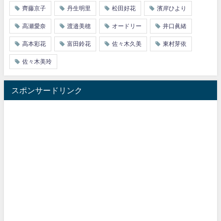
齊藤京子
丹生明里
松田好花
濱岸ひより
高瀬愛奈
渡邉美穂
オードリー
井口眞緒
高本彩花
富田鈴花
佐々木久美
東村芽依
佐々木美玲
スポンサードリンク