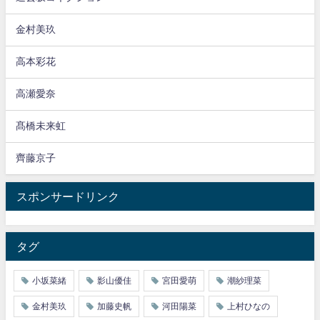
金村美玖
高本彩花
高瀬愛奈
髙橋未来虹
齊藤京子
スポンサードリンク
タグ
小坂菜緒
影山優佳
宮田愛萌
潮紗理菜
金村美玖
加藤史帆
河田陽菜
上村ひなの