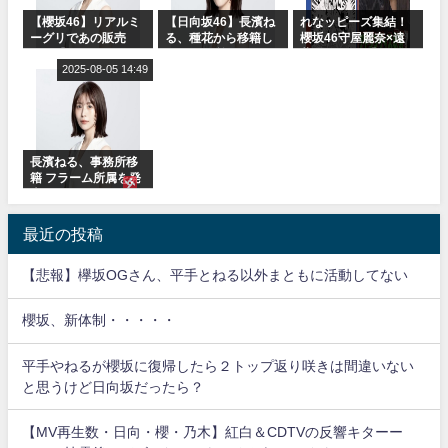
【櫻坂46】リアルミ
【日向坂46】長濱ね
れなッピーズ集結！
ーグリであの販売
る、種花から移籍し
櫻坂46守屋麗奈×遠
も！『Make or
フラーム所属に。こ
藤理子、8/6「ラヴィ
Break』オフィシャ
2025-08-05 14:49
れで事務所に所属し
ット！」水曜スタジ
ルグッズ解禁
ているのは... おひさ
オ出演決定
まの反応がこちら
長濱ねる、事務所移
籍 フラーム所属を発
表
最近の投稿
【悲報】欅坂OGさん、平手とねる以外まともに活動してない
櫻坂、新体制・・・・・
平手やねるが櫻坂に復帰したら２トップ返り咲きは間違いない
と思うけど日向坂だったら？
【MV再生数・日向・櫻・乃木】紅白＆CDTVの反響キターー