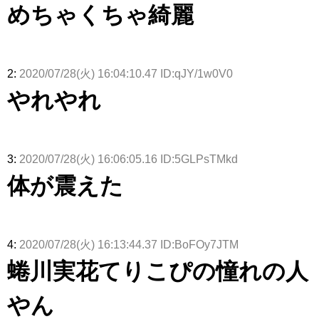
演決定
演】
【激レアさ
めちゃくちゃ綺麗
んを連れて
きた。】
2:
2020/07/28(火) 16:04:10.47 ID:qJY/1w0V0
やれやれ
3:
2020/07/28(火) 16:06:05.16 ID:5GLPsTMkd
体が震えた
4:
2020/07/28(火) 16:13:44.37 ID:BoFOy7JTM
蜷川実花てりこぴの憧れの人
やん