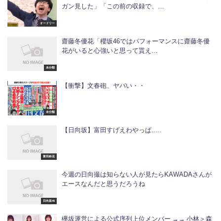
ガン見した」「この前の収録で、…
オードリー
齋藤冬優花「櫻坂46ではパフォーマンスに齋藤冬優
花がいると心強いと思って貰え…
未分類
【衝撃】文春砲、ヤバい・・
未分類
【日向坂】富田すげえわやっぱ.....
富田鈴花
今週の日向撮は知らない人が見たらKAWADAさんが
エースなんだと思うだろうね
日向坂46
欅坂運営による公式序列上位メンバー →→ 小林＞森