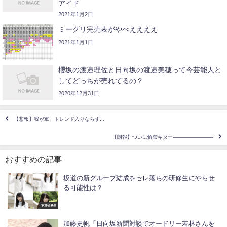
アイド
2021年1月2日
ミーグリ完売表がやべええええ
2021年1月1日
櫻坂の渡邉理佐と日向坂の渡邉美穂って今芸能人と
してどっちが売れてるの？
2020年12月31日
【悲報】我が軍、トレンド入りならず...
【朗報】ついに解禁キター――――――――
おすすめの記事
坂道の新グループ結成をセレ落ちの研修生にやらせ
る可能性は？
坂道研修生
加藤史帆「日向坂新聞対談でオードリー若林さんを