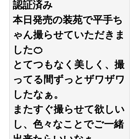
認証済み
アイドル – ぷぅアンテナ / 2022年3月22日（火）のメディア情報
アイドル – ぷぅアンテナ / 【乃木坂46】井上和の『なぎおはぎ』って こん
ぺいとう×いちごみるく×マヨラー星人 と同じと考えてよろしいですか？
本日発売の装苑で平手ち
アイドル – ぷぅアンテナ / 【乃木坂46】日村勇紀 gif職人が切り抜いた名シ
ーン.gif
ゃん撮らせていただきま
ふぇどみ！ / 【悲報】呪術廻戦、視聴率5.1%
ふぇどみ！ / 【画像】スポ－ツキャスターお姉さん・ハメまくりだったｗｗ
ｗｗｗｗｗｗｗｗｗｗ
した🍊
ふぇどみ！ / 【悲報】母「裕福な過程が高学歴になるとか大嘘。教育に金を
かけまくったうちの息子が団地住みの貧乏に学歴で負けた」
とてつもなく美しく、撮
Powered by livedoor 相互RSS
ってる間ずっとザワザワ
したなぁ。
またすぐ撮らせて欲しい
し、色々なことでご一緒
出来たらいいなぁ。