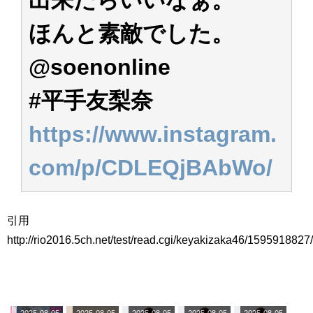
ほんと素敵でした。
@soenonline
#平手友梨奈
https://www.instagram.
com/p/CDLEQjBAbWo/
引用
http://rio2016.5ch.net/test/read.cgi/keyakizaka46/1595918827