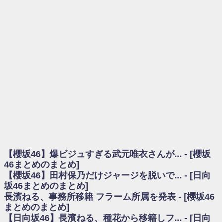
を察していた...
乃木坂46アンテナ / 長濱ねる、事務所移籍 フラーム所属を発表
乃木坂あんてな ～乃木坂46・欅坂46・日向坂46のニュース・情報・話題
をピックアップ / 【櫻坂46】ミーグリで喧嘩！？山下瞳月、これはマジギレし
てる
欅坂あんてな ～欅坂46のニュース・情報・話題をピックアップ / 良い品
揃え！櫻坂46 12thシングル『Make or Break』オフィシャルグッズ絶賛販売受
付中
欅坂/日向坂46まとめのまとめ / 【櫻坂46】原因はこれか！？大園玲、
Buddiesをざわつかせる...
乃木坂46アンテナ / 【櫻坂46】田村保乃だけジャージを脱いでいた理由
乃木坂あんてな ～乃木坂46・欅坂46・日向坂46のニュース・情報・話題
をピックアップ / 【櫻坂46】久々にあのメンバーがラヴィット出演へ！！！
日向坂46まとめのまとめ / 【櫻坂46】田村保乃だけジャージを脱いでいた
理由
【櫻坂46】爆ビジュすぎる武元唯衣さんが... - [櫻坂
日向坂46まとめのまとめ / 【日向坂46】富田鈴花1st写真集、発売記念記者
会見の模様がこちら！
46まとめのまとめ]
乃木坂欅坂まとめのまとめ / 【日向坂46】河田陽菜卒業の影響、ガチでデ
【櫻坂46】田村保乃だけジャージを脱いで... - [日向
カそう...
坂46まとめのまとめ]
欅坂あんてな ～欅坂46のニュース・情報・話題をピックアップ / れなッ
長濱ねる、事務所移籍 フラーム所属を発表 - [櫻坂46
ピーズ集結！櫻坂46守屋麗奈×遠藤理子、8/6「ラヴィット！」水曜スタジオ出
まとめのまとめ]
演決定
【日向坂46】長濱ねる、種花から移籍しフ... - [日向
欅坂/日向坂46まとめのまとめ / 【櫻坂46】田村保乃だけジャージを脱いで