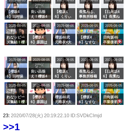
2025-08-05
2025-08-05
2025-08-05
2025-08-05
2025-08-05
【櫻坂4
良い品揃
【櫻坂4
長濱ねる、
【日向坂4
6】田村保
え！櫻坂4
6】くりぃ
事務所移籍
6】長濱ね
乃だけジャ
6 12thシン
むしちゅー
フラーム所
る、種花か
2025-08-05
2025-08-05
2025-08-05
2025-08-05
2025-08-05
ージを脱い
グル『Mak
の2人を手
属を発表
ら移籍しフ
でいた理由
e or Brea
玉に取る大
ラーム所属
k』オフィ
沼晶保【く
に。これで
れなッピー
【櫻坂4
櫻坂46武
【櫻坂4
日向坂46
シャルグッ
りぃむナン
事務所に所
ズ集結！櫻
6】原因は
元唯衣×大
6】なすな
卒業後初共
ズ絶賛販売
タラ】
属している
坂46守屋
これか！？
沼晶保、お
か中西さん
演！佐々木
受付中
のは... おひ
麗奈×遠藤
大園玲、B
風呂場のE
が号泣した
久美さん、
さまの反応
理子、8/6
uddiesを
カップお姉
2曲目っ
師匠オード
2025-08-05
2025-08-05
2025-08-05
2025-08-05
がこちら
2025-08-05
「ラヴィッ
ざわつかせ
さんに恐怖
て...【ラヴ
リー若林さ
ト！」水曜
る...
【くりぃむ
ィット 東
んと再会し
スタジオ出
ナンタラ】
京ドーム公
た結果･･･
【櫻坂4
良い品揃
【櫻坂4
長濱ねる、
【日向坂4
演決定
演】
【激レアさ
6】田村保
え！櫻坂4
6】くりぃ
事務所移籍
6】長濱ね
んを連れて
乃だけジャ
6 12thシン
むしちゅー
フラーム所
る、種花か
2025-08-05
2025-08-05
2025-08-05
2025-08-05
きた。】
2025-08-05
ージを脱い
グル『Mak
の2人を手
属を発表
ら移籍しフ
でいた理由
e or Brea
玉に取る大
ラーム所属
k』オフィ
沼晶保【く
に。これで
れなッピー
【櫻坂4
櫻坂46武
【櫻坂4
日向坂46
シャルグッ
りぃむナン
事務所に所
ズ集結！櫻
6】原因は
元唯衣×大
6】なすな
卒業後初共
ズ絶賛販売
タラ】
属している
坂46守屋
これか！？
沼晶保、お
か中西さん
演！佐々木
受付中
のは... おひ
麗奈×遠藤
大園玲、B
風呂場のE
が号泣した
久美さん、
23:
2020/07/28(火) 20:19:22.10 ID:SVDkClmjd
さまの反応
理子、8/6
uddiesを
カップお姉
2曲目っ
師匠オード
がこちら
「ラヴィッ
ざわつかせ
さんに恐怖
て...【ラヴ
リー若林さ
>>1
ト！」水曜
る...
【くりぃむ
ィット 東
んと再会し
スタジオ出
ナンタラ】
京ドーム公
た結果･･･