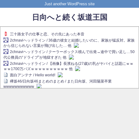
Just another WordPress site
日向へと続く坂道王国
三十路女子の仕事と恋、その先にあった本音
2chnaviヘッドライン / 36歳の彼女と結婚したいのに、家族が猛反対。家族
から信じられない言葉が飛び出した… 他
2chnaviヘッドライン / クーラーボックス積んで出発→途中で買い足し…50
代公務員の“ドライブ”が地獄すぎた 他
2chnaviヘッドライン / 【画像】長濱ねる(27歳)の乳がヤバイと話題にｗｗ
ｗｗ1700万バズｗｗｗｗｗｗｗｗｗｗ 他
面白アンテナ / Hello world!
欅坂46/日向坂46まとめのまとめ / また日向坂、河田陽菜卒業
wwwwwwwwwww
欅坂あんてな ～欅坂46のニュース・情報・話題をピックアップ / れなぁ
画伯こと櫻坂46守屋麗奈、生放送で新作を発表【ラヴィット！】
欅坂/日向坂46まとめのまとめ / 【櫻坂46】ハリソン守屋「ゆーづのせいで
す」【ラヴィット!】
日向坂46まとめのまとめ / 長濱ねる、事務所移籍 フラーム所属を発表
日向坂46まとめのまとめ / 【日向坂46】河田陽菜卒業後、衝撃の年齢順が
こちら
乃木坂欅坂まとめのまとめ / 【日向坂46】河田陽菜推し、このときに卒業