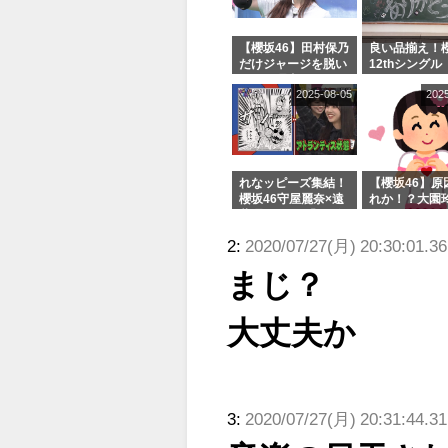
【櫻坂46】田村保乃
良い品揃え！櫻
だけジャージを脱い
12thシングル
でいた理由
e or Break
2025-08-05
202
シャルグッズ
売受付中
れなッピーズ集結！
【櫻坂46】原
櫻坂46守屋麗奈×遠
れか！？大園
藤理子、8/6「ラヴ
uddiesをざ
ィット！」水曜スタ
る...
2:
2020/07/27(月) 20:30:01.3
ジオ出演決定
まじ？
大丈夫か
3:
2020/07/27(月) 20:31:44.3