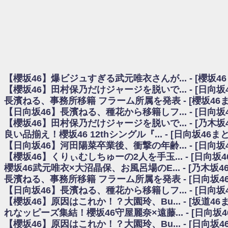
日向坂46まとめのまとめ / 【櫻坂46】田村保乃だけジャージを脱いでいた理
日向坂46まとめのまとめ / 【日向坂46】富田鈴花1st写真集、発売記念記者
乃木坂欅坂まとめのまとめ / 【日向坂46】河田陽菜卒業の影響、ガチでデカそう
欅坂あんてな ～欅坂46のニュース・情報・話題をピックアップ / れなッピ
欅坂/日向坂46まとめのまとめ / 【櫻坂46】田村保乃だけジャージを脱いでい
日向坂46まとめのまとめ / 【日向坂46】若林さん「笑えないぐらい師匠
日向坂46まとめのまとめ / 【元日向坂46】情報解禁前で言えない！？丹生
【櫻坂46】爆ビジュすぎる武元唯衣さんが... - [櫻坂4
乃木坂欅坂まとめのまとめ / 【日向坂46】この月、何かあるのか！？『お
【櫻坂46】田村保乃だけジャージを脱いで... - [日向
欅坂/日向坂46まとめのまとめ / 【櫻坂46】ミーグリで喧嘩！？山下瞳月、
長濱ねる、事務所移籍 フラーム所属を発表 - [櫻坂46
乃木坂46アンテナ / 【櫻坂46】ハリソン守屋「ゆーづのせいです」【ラヴィッ
【日向坂46】長濱ねる、種花から移籍しフ... - [日向
乃木坂あんてな ～乃木坂46・欅坂46・日向坂46のニュース・情報・話題をピック
日向坂46まとめのまとめ / 【日向坂46】この月、何かあるのか！？『お願
【櫻坂46】田村保乃だけジャージを脱いで... - [乃木坂
日向坂46まとめのまとめ / 【元日向坂46】この卒業生、めちゃくちゃテレビ
良い品揃え！櫻坂46 12thシングル『... - [日向坂46
欅坂/日向坂46まとめのまとめ / 【櫻坂46】リアルミーグリであの販売も！『Ma
【日向坂46】河田陽菜卒業後、衝撃の年齢... - [日向
乃木坂46アンテナ / 【櫻坂46】ミーグリで喧嘩！？山下瞳月、これはマジギ
【櫻坂46】くりぃむしちゅーの2人を手玉... - [日向坂
乃木坂あんてな ～乃木坂46・欅坂46・日向坂46のニュース・情報・話題を
櫻坂46武元唯衣×大沼晶保、お風呂場のE... - [乃木坂4
日向坂46まとめのまとめ / 【日向坂46】富田鈴花、次の事務所が決まってそ
長濱ねる、事務所移籍 フラーム所属を発表 - [日向坂4
日向坂46まとめのまとめ / 【日向坂46】富田鈴花、次の事務所が決まってそ
【日向坂46】長濱ねる、種花から移籍しフ... - [日向
乃木坂46アンテナ / 【日向坂46】この月、何かあるのか！？『お願いバッ
【櫻坂46】原因はこれか！？大園玲、Bu... - [坂道4
乃木坂あんてな ～乃木坂46・欅坂46・日向坂46のニュース・情報・話題を
れなッピーズ集結！櫻坂46守屋麗奈×遠藤... - [日向坂
欅坂46/日向坂46まとめのまとめ / 『anan』の表紙の櫻坂46さん、多様性
【櫻坂46】原因はこれか！？大園玲、Bu... - [日向坂
欅坂46/日向坂46まとめのまとめ / 日向坂46より重大発表！！！！