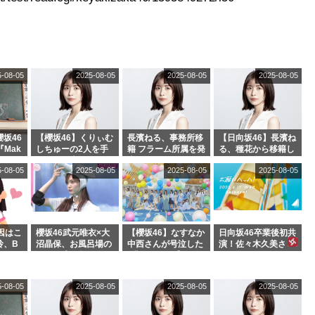
5-08-05
2025-08-05
2025-08-05
2025-08-05
坂46
【櫻坂46】くりぃむ
長濱ねる、事務所移
【日向坂46】長濱ね
『Mak
しちゅーの2人を手
籍 フラーム所属を発
る、種花から移籍し
』オフィ
玉に取る大沼晶保
表
フラーム所属に。こ
5-08-05
2025-08-05
2025-08-05
2025-08-05
絶賛販
【くりぃむナンタ
れで事務所に所属し
ラ】
ているのは... おひさ
まの反応がこちら
因はこ
櫻坂46武元唯衣×大
【櫻坂46】なすなか
日向坂46卒業後初共
玲、B
沼晶保、お風呂場の
中西さんが号泣した
演！佐々木久美さ
わつかせ
Eカップお姉さんに
2曲目って...【ラヴ
ん、師匠オードリー
恐怖【くりぃむナン
ィット 東京ドーム公
若林さんと再会した
タラ】
演】
結果･･･【激レアさ
5-08-05
2025-08-05
2025-08-05
2025-08-05
んを連れてきた。】