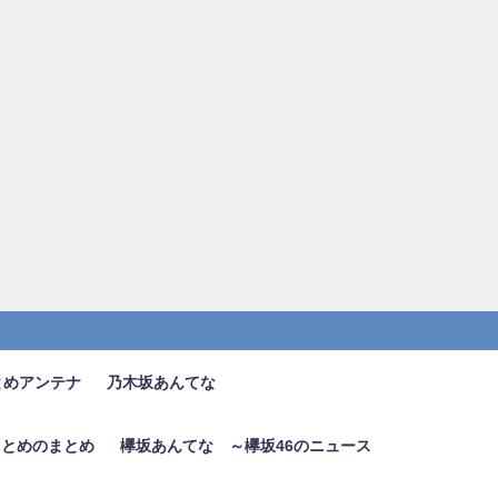
とめアンテナ
乃木坂あんてな
6まとめのまとめ
欅坂あんてな ～欅坂46のニュース