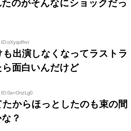
れたのがそんなにショックだっ
 ID:oXyqufhvr
けも出演しなくなってラストラ
たら面白いんだけど
1 ID:0a+OnzLg0
てたからほっとしたのも束の間
かな？