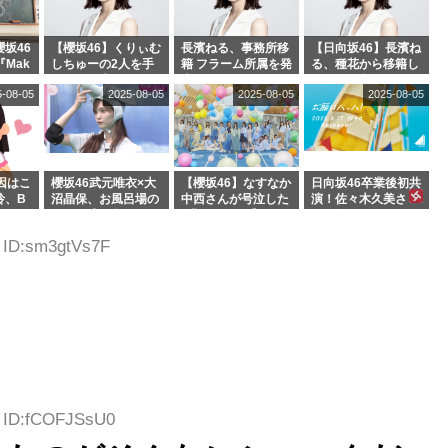
坂46
【櫻坂46】くりぃむ
長濱ねる、事務所移
【日向坂46】長濱ね
『Mak
しちゅーの2人を手
籍 フラーム所属を発
る、種花から移籍し
』オフィ
玉に取る大沼晶保
表
フラーム所属に。こ
5-08-05
2025-08-05
2025-08-05
2025-08-05
絶賛販
【くりぃむナンタ
れで事務所に所属し
ラ】
ているのは... おひさ
まの反応がこちら
因はこ
櫻坂46武元唯衣×大
【櫻坂46】なすなか
日向坂46卒業後初共
玲、B
沼晶保、お風呂場の
中西さんが号泣した
演！佐々木久美さ
わつかせ
Eカップお姉さんに
2曲目って...【ラヴ
ん、師匠オードリー
恐怖【くりぃむナン
ィット 東京ドーム公
若林さんと再会した
6 ID:sm3gtVs7F
タラ】
演】
結果･･･【激レアさ
んを連れてきた。】
1 ID:fCOFJSsU0