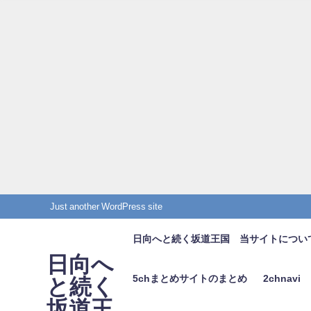
Just another WordPress site
日向へと続く坂道王国 当サイトについ
日向へ
5chまとめサイトのまとめ
2chnavi
と続く
坂道王