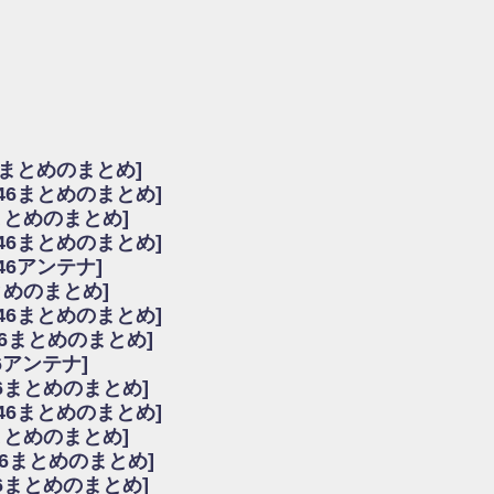
由
会見の模様がこちら！
...
ーズ集結！櫻坂46守屋麗奈×遠藤理子、8/6「ラヴィット！」水曜スタジオ出演決定
た理由
だから」佐々木久美と卒業後初の共演の様子がこちら！【激レアさん】
ちゃん、メンバーと会った模様
6まとめのまとめ]
願いバッハ！』ミーグリ日程がこちら
坂46まとめのまとめ]
これはマジギレしてる
まとめのまとめ]
ト!】
坂46まとめのまとめ]
アップ / 良い品揃え！櫻坂46 12thシングル『Make or Break』オフィシャ
いバッハ！』ミーグリ日程がこちら
46アンテナ]
で見かけるな
まとめのまとめ]
ke or Break』オフィシャルグッズ解禁
坂46まとめのまとめ]
レしてる
46まとめのまとめ]
ピックアップ / れなッピーズ集結！櫻坂46守屋麗奈×遠藤理子、8/6「ラヴィット
6アンテナ]
う！？
6まとめのまとめ]
う！？
坂46まとめのまとめ]
ハ！』ミーグリ日程がこちら
6まとめのまとめ]
ピックアップ / 日向坂46卒業後初共演！佐々木久美さん、師匠オードリー若林さん
46まとめのまとめ]
の時代だと話題に
46まとめのまとめ]