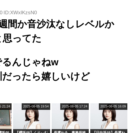
20 ID:XWxlKzsN0
1週間か音沙汰なしレベルか
と思ってた
でるんじゃねw
訓だったら嬉しいけど
5 21:24
2025-08-05 19:54
2025-08-05 17:24
2025-08-05 16:09
坂46
【櫻坂46】くりぃむ
長濱ねる、事務所移
【日向坂46】長濱ね