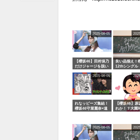
2025-08-05
202
【櫻坂46】田村保乃
良い品揃え！櫻
だけジャージを脱い
12thシングル
でいた理由
e or Break
2025-08-05
202
シャルグッズ
売受付中
れなッピーズ集結！
【櫻坂46】原
櫻坂46守屋麗奈×遠
れか！？大園
藤理子、8/6「ラヴ
uddiesをざ
ィット！」水曜スタ
る...
ジオ出演決定
2025-08-05
202