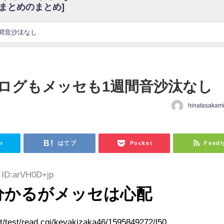
6まとめのまとめ]
w
官能的だよな？
これも素晴らしい
間音沙汰なし
花考案グッズ＆生写真5種が公開される
3.22 17:15〜 SHOWROOM】
んぺいとう×いちごみるく×マヨラー星人 と同じと考えてよろしいですか？
ログもメッセも1週間音沙汰なし
gif
hinatasakam
ｗｗｗｗｗｗｗｗｗｗ
日
をかけまくったうちの息子が団地住みの貧乏に学歴で負けた」
r
はてブ
Pocket
Feedl
8 ID:arVH0D+jp
分かるがメッセは心配
test/read.cgi/keyakizaka46/1595849272/l50