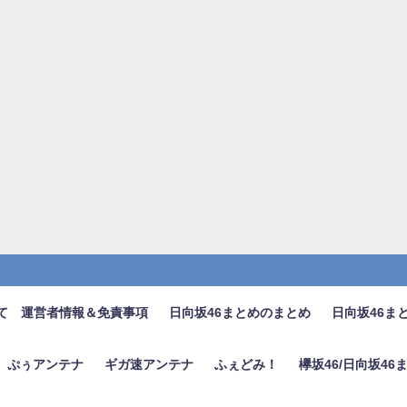
て 運営者情報＆免責事項
日向坂46まとめのまとめ
日向坂46ま
ぷぅアンテナ
ギガ速アンテナ
ふぇどみ！
欅坂46/日向坂4