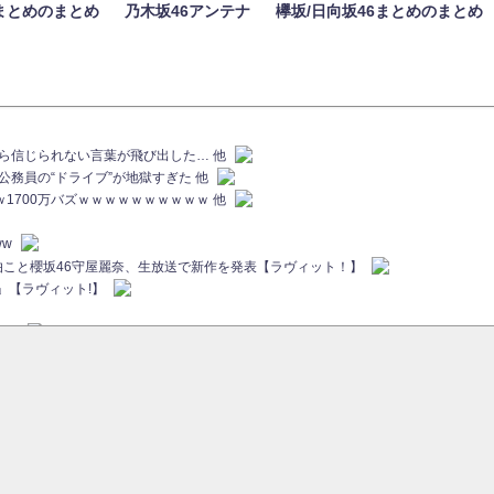
まとめのまとめ
乃木坂46アンテナ
欅坂/日向坂46まとめのまとめ
族から信じられない言葉が飛び出した… 他
代公務員の“ドライブ”が地獄すぎた 他
ｗｗ1700万バズｗｗｗｗｗｗｗｗｗｗ 他
ww
画伯こと櫻坂46守屋麗奈、生放送で新作を発表【ラヴィット！】
」【ラヴィット!】
ちら
ていた...
ピックアップ / 【櫻坂46】ミーグリで喧嘩！？山下瞳月、これはマジギレしてる
46 12thシングル『Make or Break』オフィシャルグッズ絶賛販売受付中
sをざわつかせる...
ピックアップ / 【櫻坂46】久々にあのメンバーがラヴィット出演へ！！！