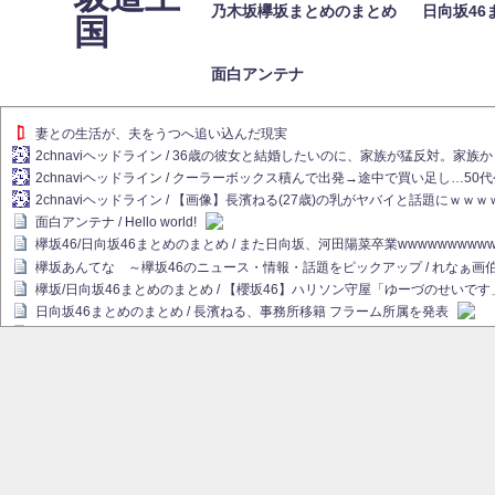
乃木坂欅坂まとめのまとめ
日向坂46
国
面白アンテナ
妻との生活が、夫をうつへ追い込んだ現実
2chnaviヘッドライン / 36歳の彼女と結婚したいのに、家族が猛反対。家
2chnaviヘッドライン / クーラーボックス積んで出発→途中で買い足し…50
2chnaviヘッドライン / 【画像】長濱ねる(27歳)の乳がヤバイと話題にｗｗ
面白アンテナ / Hello world!
欅坂46/日向坂46まとめのまとめ / また日向坂、河田陽菜卒業wwwwwwwww
欅坂あんてな ～欅坂46のニュース・情報・話題をピックアップ / れなぁ
欅坂/日向坂46まとめのまとめ / 【櫻坂46】ハリソン守屋「ゆーづのせいです
日向坂46まとめのまとめ / 長濱ねる、事務所移籍 フラーム所属を発表
日向坂46まとめのまとめ / 【日向坂46】河田陽菜卒業後、衝撃の年齢順がこ
乃木坂欅坂まとめのまとめ / 【日向坂46】河田陽菜推し、このときに卒業を察し
乃木坂46アンテナ / 長濱ねる、事務所移籍 フラーム所属を発表
乃木坂あんてな ～乃木坂46・欅坂46・日向坂46のニュース・情報・話題を
欅坂あんてな ～欅坂46のニュース・情報・話題をピックアップ / 良い品揃え！櫻坂
欅坂/日向坂46まとめのまとめ / 【櫻坂46】原因はこれか！？大園玲、Buddie
乃木坂46アンテナ / 【櫻坂46】田村保乃だけジャージを脱いでいた理由
乃木坂あんてな ～乃木坂46・欅坂46・日向坂46のニュース・情報・話題を