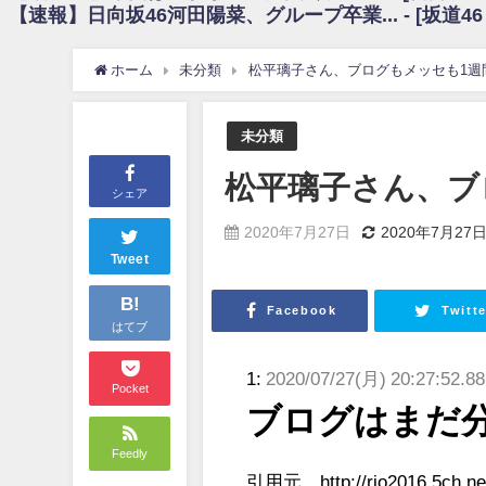
【速報】日向坂46河田陽菜、グループ卒業... - [坂道4
日向坂46まとめのまとめ / 【朗報】増田三莉音さんの生足wwwwwwwwwww
日向坂46まとめのまとめ / 筒井あやめ、アレをチラリ。こういう偶然の方が
日向坂46まとめのまとめ / 【日向坂46】富田鈴花1st写真集の先行カット、
ホーム
未分類
松平璃子さん、ブログもメッセも1週
日向坂46まとめのまとめ / 【日向坂46】五期生着ぐるみ生写真も！ 富田鈴
日向坂46まとめのまとめ / これから彼氏と行為する直前の賀喜遥香、やばい
アイドル – ぷぅアンテナ / 「乃木坂46ののぎおび⊿」北野日奈子が生配信！【2022.
未分類
アイドル – ぷぅアンテナ / 2022年3月22日（火）のメディア情報
アイドル – ぷぅアンテナ / 【乃木坂46】井上和の『なぎおはぎ』って こ
松平璃子さん、ブ
アイドル – ぷぅアンテナ / 【乃木坂46】日村勇紀 gif職人が切り抜いた名シーン.
シェア
ふぇどみ！ / 【悲報】呪術廻戦、視聴率5.1%
ふぇどみ！ / 【画像】スポ－ツキャスターお姉さん・ハメまくりだったｗｗ
2020年7月27日
2020年7月27
ふぇどみ！ / 【悲報】母「裕福な過程が高学歴になるとか大嘘。教育に金
Tweet
Powered by livedoor 相互RSS
B!
Facebook
Twitte
はてブ
1:
2020/07/27(月) 20:27:52.8
Pocket
ブログはまだ
Feedly
引用元 http://rio2016.5ch.net/