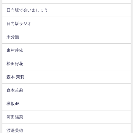
日向坂で会いましょう
日向坂ラジオ
未分類
東村芽依
松田好花
森本 茉莉
森本茉莉
欅坂46
河田陽菜
渡邉美穂