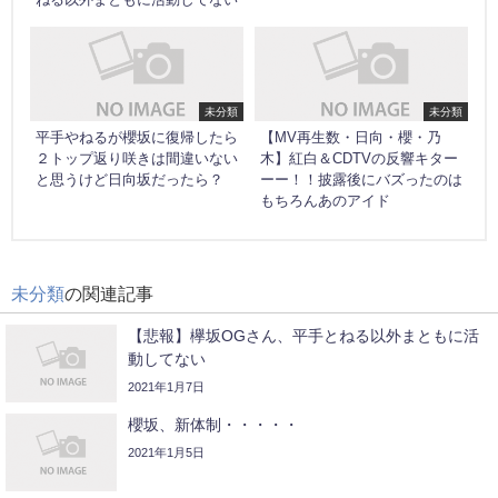
未分類
未分類
平手やねるが櫻坂に復帰したら
【MV再生数・日向・櫻・乃
２トップ返り咲きは間違いない
木】紅白＆CDTVの反響キター
と思うけど日向坂だったら？
ーー！！披露後にバズったのは
もちろんあのアイド
未分類
の関連記事
【悲報】欅坂OGさん、平手とねる以外まともに活
動してない
2021年1月7日
櫻坂、新体制・・・・・
2021年1月5日