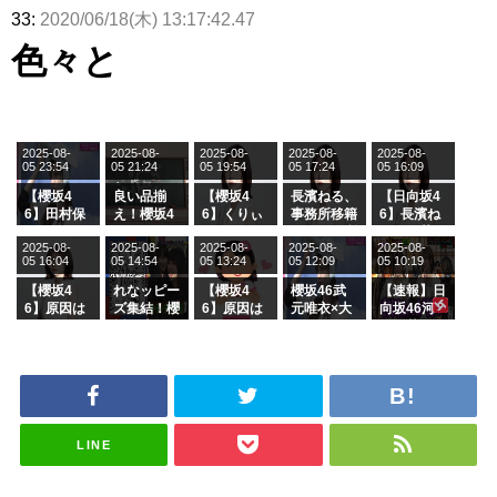
33:
2020/06/18(木) 13:17:42.47
色々と
2025-08-
2025-08-
2025-08-
2025-08-
2025-08-
05 23:54
05 21:24
05 19:54
05 17:24
05 16:09
【櫻坂4
良い品揃
【櫻坂4
長濱ねる、
【日向坂4
6】田村保
え！櫻坂4
6】くりぃ
事務所移籍
6】長濱ね
乃だけジャ
6 12thシン
むしちゅー
フラーム所
る、種花か
2025-08-
2025-08-
2025-08-
2025-08-
2025-08-
ージを脱い
グル『Mak
の2人を手
属を発表
ら移籍しフ
05 16:04
05 14:54
05 13:24
05 12:09
05 10:19
でいた理由
e or Brea
玉に取る大
ラーム所属
k』オフィ
沼晶保【く
に。これで
【櫻坂4
れなッピー
【櫻坂4
櫻坂46武
【速報】日
シャルグッ
りぃむナン
事務所に所
6】原因は
ズ集結！櫻
6】原因は
元唯衣×大
向坂46河
ズ絶賛販売
タラ】
属している
これか！？
坂46守屋
これか！？
沼晶保、お
田陽菜、グ
受付中
のは... おひ
大園玲、B
麗奈×遠藤
大園玲、B
風呂場のE
ループ卒業
さまの反応
uddiesを
理子、8/6
uddiesを
カップお姉
を発表
がこちら
ざわつかせ
「ラヴィッ
ざわつかせ
さんに恐怖
る...
ト！」水曜
る...
【くりぃむ
スタジオ出
ナンタラ】
演決定
LINE