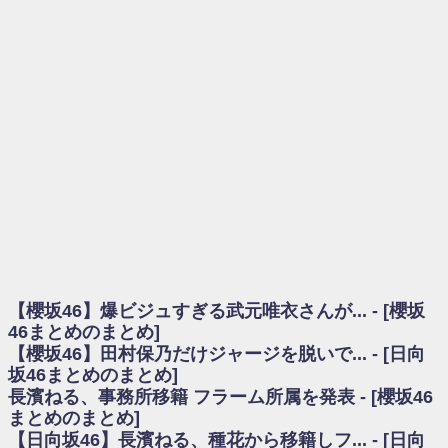
を察していた...
乃木坂46アンテナ / 長濱ねる、事務所移籍 フラーム所属を発表
乃木坂あんてな ～乃木坂46・欅坂46・日向坂46のニュース・情報・話題
をピックアップ / 【櫻坂46】ミーグリで喧嘩！？山下瞳月、これはマジギレし
てる
欅坂あんてな ～欅坂46のニュース・情報・話題をピックアップ / 良い品
揃え！櫻坂46 12thシングル『Make or Break』オフィシャルグッズ絶賛販売受
付中
欅坂/日向坂46まとめのまとめ / 【櫻坂46】原因はこれか！？大園玲、
Buddiesをざわつかせる...
乃木坂46アンテナ / 【櫻坂46】田村保乃だけジャージを脱いでいた理由
乃木坂あんてな ～乃木坂46・欅坂46・日向坂46のニュース・情報・話題
をピックアップ / 【櫻坂46】久々にあのメンバーがラヴィット出演へ！！！
日向坂46まとめのまとめ / 【櫻坂46】田村保乃だけジャージを脱いでいた
理由
【櫻坂46】爆ビジュすぎる武元唯衣さんが... - [櫻坂
日向坂46まとめのまとめ / 【日向坂46】富田鈴花1st写真集、発売記念記者
会見の模様がこちら！
46まとめのまとめ]
乃木坂欅坂まとめのまとめ / 【日向坂46】河田陽菜卒業の影響、ガチでデ
【櫻坂46】田村保乃だけジャージを脱いで... - [日向
カそう...
坂46まとめのまとめ]
欅坂あんてな ～欅坂46のニュース・情報・話題をピックアップ / れなッ
長濱ねる、事務所移籍 フラーム所属を発表 - [櫻坂46
ピーズ集結！櫻坂46守屋麗奈×遠藤理子、8/6「ラヴィット！」水曜スタジオ出
まとめのまとめ]
演決定
【日向坂46】長濱ねる、種花から移籍しフ... - [日向
欅坂/日向坂46まとめのまとめ / 【櫻坂46】田村保乃だけジャージを脱いで