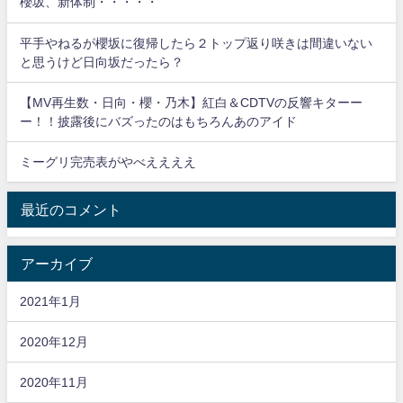
櫻坂、新体制・・・・・
平手やねるが櫻坂に復帰したら２トップ返り咲きは間違いない
と思うけど日向坂だったら？
【MV再生数・日向・櫻・乃木】紅白＆CDTVの反響キターー
ー！！披露後にバズったのはもちろんあのアイド
ミーグリ完売表がやべええええ
最近のコメント
アーカイブ
2021年1月
2020年12月
2020年11月