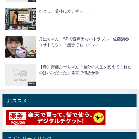
かとし、若林にガチギレ.......
未分類
丹生ちゃん、SRで音声出ないトラブル！佐藤満春
（サトミツ）「無音でもコメント…
丹生明里
【欅】齋藤ふーちゃん「自分の人生を変えてくれた
のはパンだった」発言で何故か吹…
欅坂46
おススメ
スポンサードリンク