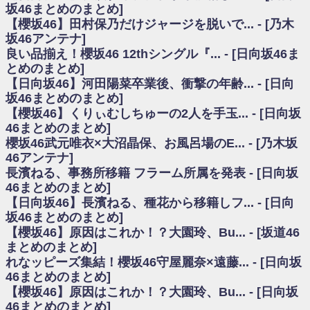
いた理由
坂46まとめのまとめ]
日向坂46まとめのまとめ / 【日向坂46】若林さん「笑えないぐらい師匠だ
【櫻坂46】田村保乃だけジャージを脱いで... - [乃木
から」佐々木久美と卒業後初の共演の様子がこちら！【激レアさん】
坂46アンテナ]
日向坂46まとめのまとめ / 【元日向坂46】情報解禁前で言えない！？丹生
良い品揃え！櫻坂46 12thシングル『... - [日向坂46ま
ちゃん、メンバーと会った模様
とめのまとめ]
乃木坂欅坂まとめのまとめ / 【日向坂46】この月、何かあるのか！？『お
【日向坂46】河田陽菜卒業後、衝撃の年齢... - [日向
願いバッハ！』ミーグリ日程がこちら
欅坂/日向坂46まとめのまとめ / 【櫻坂46】ミーグリで喧嘩！？山下瞳月、
坂46まとめのまとめ]
これはマジギレしてる
【櫻坂46】くりぃむしちゅーの2人を手玉... - [日向坂
乃木坂46アンテナ / 【櫻坂46】ハリソン守屋「ゆーづのせいです」【ラヴ
46まとめのまとめ]
ィット!】
櫻坂46武元唯衣×大沼晶保、お風呂場のE... - [乃木坂
乃木坂あんてな ～乃木坂46・欅坂46・日向坂46のニュース・情報・話題
46アンテナ]
をピックアップ / 良い品揃え！櫻坂46 12thシングル『Make or Break』オフィ
シャルグッズ絶賛販売受付中
長濱ねる、事務所移籍 フラーム所属を発表 - [日向坂
日向坂46まとめのまとめ / 【日向坂46】この月、何かあるのか！？『お願
46まとめのまとめ]
いバッハ！』ミーグリ日程がこちら
【日向坂46】長濱ねる、種花から移籍しフ... - [日向
日向坂46まとめのまとめ / 【元日向坂46】この卒業生、めちゃくちゃテレ
坂46まとめのまとめ]
ビで見かけるな
【櫻坂46】原因はこれか！？大園玲、Bu... - [坂道46
欅坂/日向坂46まとめのまとめ / 【櫻坂46】リアルミーグリであの販売も！
まとめのまとめ]
『Make or Break』オフィシャルグッズ解禁
れなッピーズ集結！櫻坂46守屋麗奈×遠藤... - [日向坂
乃木坂46アンテナ / 【櫻坂46】ミーグリで喧嘩！？山下瞳月、これはマジ
ギレしてる
46まとめのまとめ]
乃木坂あんてな ～乃木坂46・欅坂46・日向坂46のニュース・情報・話題
【櫻坂46】原因はこれか！？大園玲、Bu... - [日向坂
をピックアップ / れなッピーズ集結！櫻坂46守屋麗奈×遠藤理子、8/6「ラヴィ
46まとめのまとめ]
ット！」水曜スタジオ出演決定