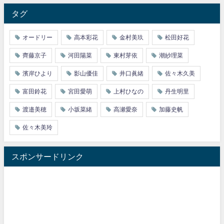
タグ
オードリー
高本彩花
金村美玖
松田好花
齊藤京子
河田陽菜
東村芽依
潮紗理菜
濱岸ひより
影山優佳
井口眞緒
佐々木久美
富田鈴花
宮田愛萌
上村ひなの
丹生明里
渡邉美穂
小坂菜緒
高瀬愛奈
加藤史帆
佐々木美玲
スポンサードリンク