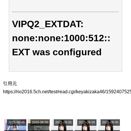
アイドル – ぷぅアンテナ / 2022年3月22日（火）のメディア情報
アイドル – ぷぅアンテナ / 【乃木坂46】井上和の『なぎおはぎ』って こん
ぺいとう×いちごみるく×マヨラー星人 と同じと考えてよろしいですか？
VIPQ2_EXTDAT:
アイドル – ぷぅアンテナ / 【乃木坂46】日村勇紀 gif職人が切り抜いた名シ
ーン.gif
ふぇどみ！ / 【悲報】呪術廻戦、視聴率5.1%
none:none:1000:512::
ふぇどみ！ / 【画像】スポ－ツキャスターお姉さん・ハメまくりだったｗｗ
ｗｗｗｗｗｗｗｗｗｗ
ふぇどみ！ / 【悲報】母「裕福な過程が高学歴になるとか大嘘。教育に金を
EXT was configured
かけまくったうちの息子が団地住みの貧乏に学歴で負けた」
Powered by livedoor 相互RSS
引用元
https://rio2016.5ch.net/test/read.cgi/keyakizaka46/159240752
2025-08-05
2025-08-05
2025-08-05
2025-08-05
2025-08-05