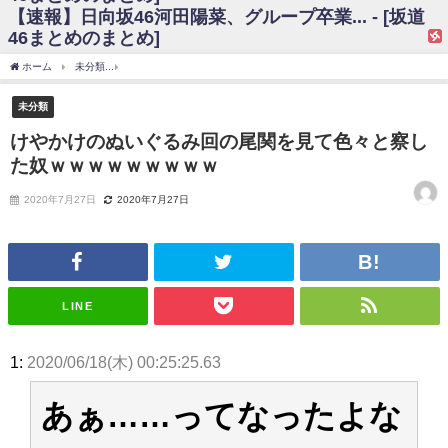
【速報】日向坂46河田陽菜、グループ卒業... - [坂道
日向坂46まとめのまとめ / 【日向坂46】富田鈴花、次の事務所が決まって
46まとめのまとめ]
そう！？
日向坂46まとめのまとめ / 【日向坂46】富田鈴花、次の事務所が決まって
ホーム
未分類
けやかけのぬいぐるみ回の尾関を見て色々と察した奴ｗｗｗｗｗｗｗ
そう！？
乃木坂46アンテナ / 【日向坂46】この月、何かあるのか！？『お願いバッ
未分類
ハ！』ミーグリ日程がこちら
乃木坂あんてな ～乃木坂46・欅坂46・日向坂46のニュース・情報・話題
けやかけのぬいぐるみ回の尾関を見て色々と察し
をピックアップ / 日向坂46卒業後初共演！佐々木久美さん、師匠オードリー若
た奴ｗｗｗｗｗｗｗｗｗ
林さんと再会した結果･･･【激レアさんを連れてきた。】
欅坂46/日向坂46まとめのまとめ / 『anan』の表紙の櫻坂46さん、多様性
の時代だと話題に
2020年7月27日
2020年7月27日
欅坂46/日向坂46まとめのまとめ / 日向坂46より重大発表！！！！
日向坂46まとめのまとめ / 【朗報】増田三莉音さんの生足
wwwwwwwwwwww
日向坂46まとめのまとめ / 筒井あやめ、アレをチラリ。こういう偶然の方
が官能的だよな？
LINE
日向坂46まとめのまとめ / 【日向坂46】富田鈴花1st写真集の先行カット、
これも素晴らしい
日向坂46まとめのまとめ / 【日向坂46】五期生着ぐるみ生写真も！ 富田鈴
1:
2020/06/18(木) 00:25:25.63
花考案グッズ＆生写真5種が公開される
日向坂46まとめのまとめ / これから彼氏と行為する直前の賀喜遥香、やば
い
あぁ……ってなったよな
アイドル – ぷぅアンテナ / 「乃木坂46ののぎおび⊿」北野日奈子が生配
信！【2022.3.22 17:15〜 SHOWROOM】