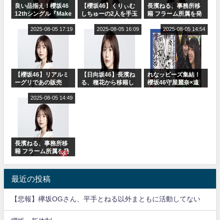
良い品揃え！櫻坂46
【櫻坂46】くりぃむ
長濱ねる、事務所移
12thシングル『Make
しちゅーの2人を手玉
籍 フラーム所属を発
or Break』オフィシ
に取る大沼晶保【く
表
ャルグッズ絶賛販売
2025-08-05 17:19
りぃむナンタラ】
2025-08-05 16:09
2025-08-05 14:54
受付中
【櫻坂46】リアルミ
【日向坂46】長濱ね
れなッピーズ集結！
ーグリであの販売
る、種花から移籍し
櫻坂46守屋麗奈×遠
も！『Make or
フラーム所属に。こ
藤理子、8/6「ラヴィ
Break』オフィシャ
2025-08-05 14:49
れで事務所に所属し
ット！」水曜スタジ
ルグッズ解禁
ているのは... おひさ
オ出演決定
まの反応がこちら
長濱ねる、事務所移
籍 フラーム所属を発
表
最近の投稿
【悲報】欅坂OGさん、平手とねる以外まともに活動してない