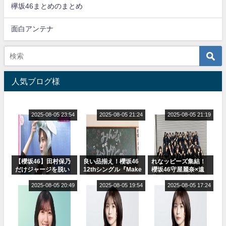
欅坂46まとめのまとめ
面白アンテナ
人気ブログ様
2025-08-05 23:54
2025-08-05 21:24
2025-08-05 21:19
【櫻坂46】田村保乃
良い品揃え！櫻坂46
れなッピーズ集結！
だけジャージを脱い
12thシングル『Make
櫻坂46守屋麗奈×遠
でいた理由
or Break』オフィシ
藤理子、8/6「ラヴィ
2025-08-05 20:49
ャルグッズ絶賛販売
2025-08-05 19:54
ット！」水曜スタジ
2025-08-05 17:24
受付中
オ出演決定