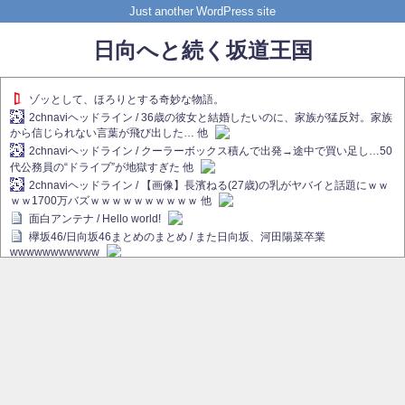
Just another WordPress site
日向へと続く坂道王国
ゾッとして、ほろりとする奇妙な物語。
2chnaviヘッドライン / 36歳の彼女と結婚したいのに、家族が猛反対。家族
から信じられない言葉が飛び出した… 他
2chnaviヘッドライン / クーラーボックス積んで出発→途中で買い足し…50
代公務員の“ドライブ”が地獄すぎた 他
2chnaviヘッドライン / 【画像】長濱ねる(27歳)の乳がヤバイと話題にｗｗ
ｗｗ1700万バズｗｗｗｗｗｗｗｗｗｗ 他
面白アンテナ / Hello world!
欅坂46/日向坂46まとめのまとめ / また日向坂、河田陽菜卒業
wwwwwwwwwww
欅坂あんてな ～欅坂46のニュース・情報・話題をピックアップ / れなぁ
画伯こと櫻坂46守屋麗奈、生放送で新作を発表【ラヴィット！】
欅坂/日向坂46まとめのまとめ / 【櫻坂46】ハリソン守屋「ゆーづのせいで
す」【ラヴィット!】
日向坂46まとめのまとめ / 長濱ねる、事務所移籍 フラーム所属を発表
日向坂46まとめのまとめ / 【日向坂46】河田陽菜卒業後、衝撃の年齢順が
こちら
乃木坂欅坂まとめのまとめ / 【日向坂46】河田陽菜推し、このときに卒業