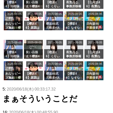
【櫻坂4
良い品揃
【櫻坂4
長濱ねる、
【日向坂4
6】田村保
え！櫻坂4
6】くりぃ
事務所移籍
6】長濱ね
乃だけジャ
6 12thシン
むしちゅー
フラーム所
る、種花か
2025-08-05
2025-08-05
2025-08-05
2025-08-05
2025-08-05
ージを脱い
グル『Mak
の2人を手
属を発表
ら移籍しフ
でいた理由
e or Brea
玉に取る大
ラーム所属
k』オフィ
沼晶保【く
に。これで
れなッピー
【櫻坂4
櫻坂46武
【櫻坂4
日向坂46
シャルグッ
りぃむナン
事務所に所
ズ集結！櫻
6】原因は
元唯衣×大
6】なすな
卒業後初共
ズ絶賛販売
タラ】
属している
坂46守屋
これか！？
沼晶保、お
か中西さん
演！佐々木
受付中
のは... おひ
麗奈×遠藤
大園玲、B
風呂場のE
が号泣した
久美さん、
さまの反応
理子、8/6
uddiesを
カップお姉
2曲目っ
師匠オード
2025-08-05
2025-08-05
2025-08-05
2025-08-05
がこちら
2025-08-05
「ラヴィッ
ざわつかせ
さんに恐怖
て...【ラヴ
リー若林さ
ト！」水曜
る...
【くりぃむ
ィット 東
んと再会し
スタジオ出
ナンタラ】
京ドーム公
た結果･･･
【櫻坂4
良い品揃
【櫻坂4
長濱ねる、
【日向坂4
演決定
演】
【激レアさ
6】田村保
え！櫻坂4
6】くりぃ
事務所移籍
6】長濱ね
んを連れて
乃だけジャ
6 12thシン
むしちゅー
フラーム所
る、種花か
2025-08-05
2025-08-05
2025-08-05
2025-08-05
きた。】
2025-08-05
ージを脱い
グル『Mak
の2人を手
属を発表
ら移籍しフ
でいた理由
e or Brea
玉に取る大
ラーム所属
k』オフィ
沼晶保【く
に。これで
れなッピー
【櫻坂4
櫻坂46武
【櫻坂4
日向坂46
シャルグッ
りぃむナン
事務所に所
ズ集結！櫻
6】原因は
元唯衣×大
6】なすな
卒業後初共
ズ絶賛販売
タラ】
属している
坂46守屋
これか！？
沼晶保、お
か中西さん
演！佐々木
受付中
のは... おひ
麗奈×遠藤
大園玲、B
風呂場のE
が号泣した
久美さん、
5:
2020/06/18(木) 00:33:17.32
さまの反応
理子、8/6
uddiesを
カップお姉
2曲目っ
師匠オード
がこちら
「ラヴィッ
ざわつかせ
さんに恐怖
て...【ラヴ
リー若林さ
まぁそういうことだ
ト！」水曜
る...
【くりぃむ
ィット 東
んと再会し
スタジオ出
ナンタラ】
京ドーム公
た結果･･･
演決定
演】
【激レアさ
んを連れて
16:
2020/06/18(木) 00:48:55.90