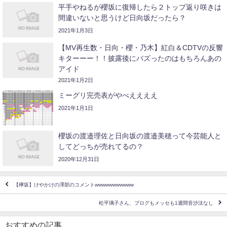
平手やねるが櫻坂に復帰したら２トップ返り咲きは
間違いないと思うけど日向坂だったら？
2021年1月3日
【MV再生数・日向・櫻・乃木】紅白＆CDTVの反響
キターーー！！披露後にバズったのはもちろんあの
アイド
2021年1月2日
ミーグリ完売表がやべええええ
2021年1月1日
櫻坂の渡邉理佐と日向坂の渡邉美穂って今芸能人と
してどっちが売れてるの？
2020年12月31日
【欅坂】けやかけの澤部のコメントwwwwwwwwwww
松平璃子さん、ブログもメッセも1週間音沙汰なし
おすすめの記事