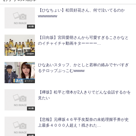
【ひなちょい】松田好花さん、何で泣いてるのか
wwwwwww
未分類
【日向坂】宮田愛萌さんから可愛すぎるこさかなと
のイチャイチャ動画キターーーー…
日向坂46
ひなあいスタッフ、かとしと若林の絡みでヤバすぎ
るテロップぶっこむwwww
オードリー
【欅坂】松平と増本が2人きりでどんな会話するかを
見たい
未分類
【悲報】元欅坂４６平手友梨奈の未処理握手券が史
上最多４０００人超え！残された…
未分類