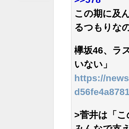
この期に及
るつもりな
欅坂46、ラ
いない」
https://news
d56fe4a878
>菅井は「
みんなで支