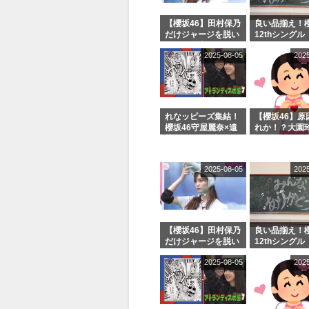
【櫻坂46】田村保乃
良い品揃え！櫻
だけジャージを脱い
12thシングル
でいた理由
e or Break
2025-08-05
202
シャルグッズ
売受付中
れなッピーズ集結！
【櫻坂46】原
櫻坂46守屋麗奈×遠
れか！？大園
藤理子、8/6「ラヴ
uddiesをざ
ィット！」水曜スタ
る...
ジオ出演決定
2025-08-05
202
【櫻坂46】田村保乃
良い品揃え！櫻
だけジャージを脱い
12thシングル
でいた理由
e or Break
2025-08-05
202
シャルグッズ
売受付中