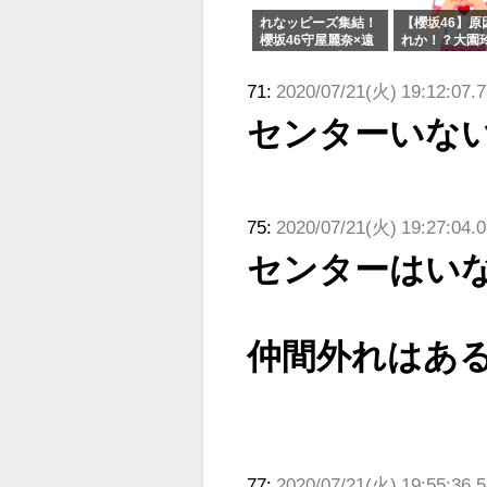
れなッピーズ集結！
【櫻坂46】原
櫻坂46守屋麗奈×遠
れか！？大園
藤理子、8/6「ラヴ
uddiesをざ
ィット！」水曜スタ
る...
71:
2020/07/21(火) 19:12:07.
ジオ出演決定
センターいな
75:
2020/07/21(火) 19:27:04.
センターはい
仲間外れはあ
77:
2020/07/21(火) 19:55:36.