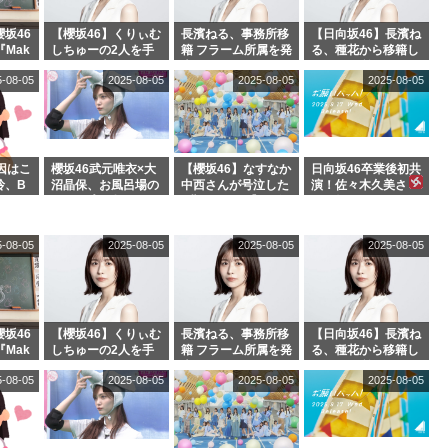
坂46
【櫻坂46】くりぃむ
長濱ねる、事務所移
【日向坂46】長濱ね
『Mak
しちゅーの2人を手
籍 フラーム所属を発
る、種花から移籍し
』オフィ
玉に取る大沼晶保
表
フラーム所属に。こ
5-08-05
2025-08-05
2025-08-05
2025-08-05
絶賛販
【くりぃむナンタ
れで事務所に所属し
ラ】
ているのは... おひさ
まの反応がこちら
因はこ
櫻坂46武元唯衣×大
【櫻坂46】なすなか
日向坂46卒業後初共
玲、B
沼晶保、お風呂場の
中西さんが号泣した
演！佐々木久美さ
わつかせ
Eカップお姉さんに
2曲目って...【ラヴ
ん、師匠オードリー
恐怖【くりぃむナン
ィット 東京ドーム公
若林さんと再会した
タラ】
演】
結果･･･【激レアさ
5-08-05
2025-08-05
2025-08-05
2025-08-05
んを連れてきた。】
坂46
【櫻坂46】くりぃむ
長濱ねる、事務所移
【日向坂46】長濱ね
『Mak
しちゅーの2人を手
籍 フラーム所属を発
る、種花から移籍し
』オフィ
玉に取る大沼晶保
表
フラーム所属に。こ
5-08-05
2025-08-05
2025-08-05
2025-08-05
絶賛販
【くりぃむナンタ
れで事務所に所属し
ラ】
ているのは... おひさ
まの反応がこちら