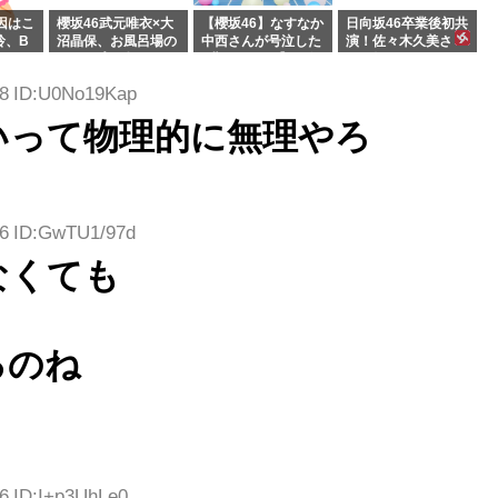
因はこ
櫻坂46武元唯衣×大
【櫻坂46】なすなか
日向坂46卒業後初共
玲、B
沼晶保、お風呂場の
中西さんが号泣した
演！佐々木久美さ
わつかせ
Eカップお姉さんに
2曲目って...【ラヴ
ん、師匠オードリー
恐怖【くりぃむナン
ィット 東京ドーム公
若林さんと再会した
78 ID:U0No19Kap
タラ】
演】
結果･･･【激レアさ
んを連れてきた。】
いって物理的に無理やろ
06 ID:GwTU1/97d
なくても
るのね
56 ID:I+p3UhLe0