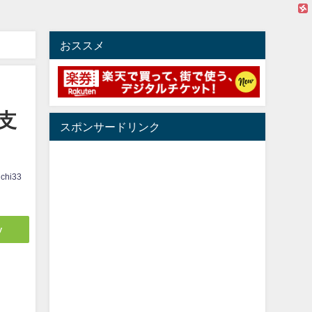
おススメ
支
スポンサードリンク
ichi33
y