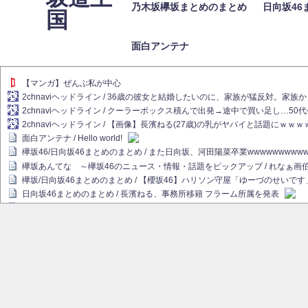
乃木坂欅坂まとめのまとめ
日向坂46
国
面白アンテナ
【マンガ】ぜんぶ私が中心
2chnaviヘッドライン / 36歳の彼女と結婚したいのに、家族が猛反対。家
2chnaviヘッドライン / クーラーボックス積んで出発→途中で買い足し…50
2chnaviヘッドライン / 【画像】長濱ねる(27歳)の乳がヤバイと話題にｗｗ
面白アンテナ / Hello world!
欅坂46/日向坂46まとめのまとめ / また日向坂、河田陽菜卒業wwwwwwwww
欅坂あんてな ～欅坂46のニュース・情報・話題をピックアップ / れなぁ
欅坂/日向坂46まとめのまとめ / 【櫻坂46】ハリソン守屋「ゆーづのせいです
日向坂46まとめのまとめ / 長濱ねる、事務所移籍 フラーム所属を発表
日向坂46まとめのまとめ / 【日向坂46】河田陽菜卒業後、衝撃の年齢順がこ
乃木坂欅坂まとめのまとめ / 【日向坂46】河田陽菜推し、このときに卒業を察し
乃木坂46アンテナ / 長濱ねる、事務所移籍 フラーム所属を発表
乃木坂あんてな ～乃木坂46・欅坂46・日向坂46のニュース・情報・話題を
欅坂あんてな ～欅坂46のニュース・情報・話題をピックアップ / 良い品揃え！櫻坂
欅坂/日向坂46まとめのまとめ / 【櫻坂46】原因はこれか！？大園玲、Buddie
乃木坂46アンテナ / 【櫻坂46】田村保乃だけジャージを脱いでいた理由
乃木坂あんてな ～乃木坂46・欅坂46・日向坂46のニュース・情報・話題を