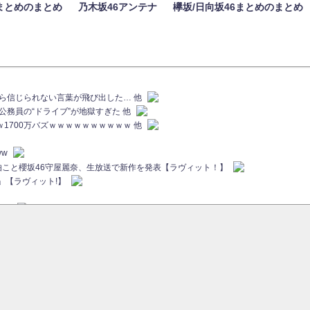
まとめのまとめ
乃木坂46アンテナ
欅坂/日向坂46まとめのまとめ
族から信じられない言葉が飛び出した… 他
代公務員の“ドライブ”が地獄すぎた 他
ｗｗ1700万バズｗｗｗｗｗｗｗｗｗｗ 他
ww
画伯こと櫻坂46守屋麗奈、生放送で新作を発表【ラヴィット！】
」【ラヴィット!】
ちら
ていた...
ピックアップ / 【櫻坂46】ミーグリで喧嘩！？山下瞳月、これはマジギレしてる
46 12thシングル『Make or Break』オフィシャルグッズ絶賛販売受付中
sをざわつかせる...
ピックアップ / 【櫻坂46】久々にあのメンバーがラヴィット出演へ！！！