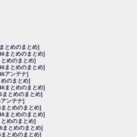
由
会見の模様がこちら！
...
ーズ集結！櫻坂46守屋麗奈×遠藤理子、8/6「ラヴィット！」水曜スタジオ出演決定
た理由
だから」佐々木久美と卒業後初の共演の様子がこちら！【激レアさん】
ちゃん、メンバーと会った模様
6まとめのまとめ]
願いバッハ！』ミーグリ日程がこちら
坂46まとめのまとめ]
これはマジギレしてる
まとめのまとめ]
ト!】
坂46まとめのまとめ]
アップ / 良い品揃え！櫻坂46 12thシングル『Make or Break』オフィシャ
いバッハ！』ミーグリ日程がこちら
46アンテナ]
で見かけるな
まとめのまとめ]
ke or Break』オフィシャルグッズ解禁
坂46まとめのまとめ]
レしてる
46まとめのまとめ]
ピックアップ / れなッピーズ集結！櫻坂46守屋麗奈×遠藤理子、8/6「ラヴィット
6アンテナ]
う！？
6まとめのまとめ]
う！？
坂46まとめのまとめ]
ハ！』ミーグリ日程がこちら
6まとめのまとめ]
ピックアップ / 日向坂46卒業後初共演！佐々木久美さん、師匠オードリー若林さん
46まとめのまとめ]
の時代だと話題に
46まとめのまとめ]