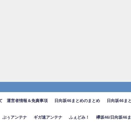
て 運営者情報＆免責事項
日向坂46まとめのまとめ
日向坂46ま
ぷぅアンテナ
ギガ速アンテナ
ふぇどみ！
欅坂46/日向坂4