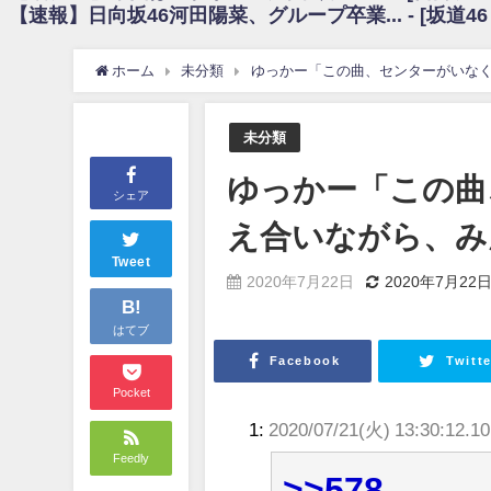
【速報】日向坂46河田陽菜、グループ卒業... - [坂道4
日向坂46まとめのまとめ / 【朗報】増田三莉音さんの生足wwwwwwwwwww
日向坂46まとめのまとめ / 筒井あやめ、アレをチラリ。こういう偶然の方が
日向坂46まとめのまとめ / 【日向坂46】富田鈴花1st写真集の先行カット、
ホーム
未分類
ゆっかー「この曲、センターがいな
日向坂46まとめのまとめ / 【日向坂46】五期生着ぐるみ生写真も！ 富田鈴
日向坂46まとめのまとめ / これから彼氏と行為する直前の賀喜遥香、やばい
アイドル – ぷぅアンテナ / 「乃木坂46ののぎおび⊿」北野日奈子が生配信！【2022.
未分類
アイドル – ぷぅアンテナ / 2022年3月22日（火）のメディア情報
アイドル – ぷぅアンテナ / 【乃木坂46】井上和の『なぎおはぎ』って こ
ゆっかー「この曲
アイドル – ぷぅアンテナ / 【乃木坂46】日村勇紀 gif職人が切り抜いた名シーン.
シェア
ふぇどみ！ / 【悲報】呪術廻戦、視聴率5.1%
え合いながら、み
ふぇどみ！ / 【画像】スポ－ツキャスターお姉さん・ハメまくりだったｗｗ
ふぇどみ！ / 【悲報】母「裕福な過程が高学歴になるとか大嘘。教育に金
Tweet
2020年7月22日
2020年7月22
Powered by livedoor 相互RSS
B!
はてブ
Facebook
Twitte
Pocket
1:
2020/07/21(火) 13:30:12.1
Feedly
>>578