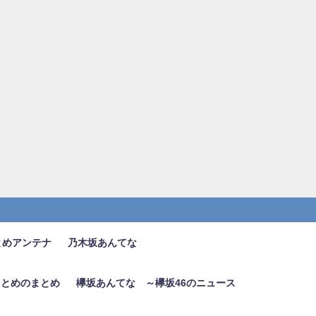
とめアンテナ
乃木坂あんてな
6まとめのまとめ
欅坂あんてな ～欅坂46のニュース