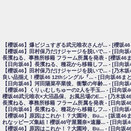
日向坂46まとめのまとめ / 【櫻坂46】田村保乃だけジャージを脱いでいた理
日向坂46まとめのまとめ / 【日向坂46】富田鈴花1st写真集、発売記念記者
乃木坂欅坂まとめのまとめ / 【日向坂46】河田陽菜卒業の影響、ガチでデカそう
欅坂あんてな ～欅坂46のニュース・情報・話題をピックアップ / れなッピ
欅坂/日向坂46まとめのまとめ / 【櫻坂46】田村保乃だけジャージを脱いでい
日向坂46まとめのまとめ / 【日向坂46】若林さん「笑えないぐらい師匠
日向坂46まとめのまとめ / 【元日向坂46】情報解禁前で言えない！？丹生
【櫻坂46】爆ビジュすぎる武元唯衣さんが... - [櫻坂4
乃木坂欅坂まとめのまとめ / 【日向坂46】この月、何かあるのか！？『お
【櫻坂46】田村保乃だけジャージを脱いで... - [日向
欅坂/日向坂46まとめのまとめ / 【櫻坂46】ミーグリで喧嘩！？山下瞳月、
長濱ねる、事務所移籍 フラーム所属を発表 - [櫻坂46
乃木坂46アンテナ / 【櫻坂46】ハリソン守屋「ゆーづのせいです」【ラヴィッ
【日向坂46】長濱ねる、種花から移籍しフ... - [日向
乃木坂あんてな ～乃木坂46・欅坂46・日向坂46のニュース・情報・話題をピック
日向坂46まとめのまとめ / 【日向坂46】この月、何かあるのか！？『お願
【櫻坂46】田村保乃だけジャージを脱いで... - [乃木坂
日向坂46まとめのまとめ / 【元日向坂46】この卒業生、めちゃくちゃテレビ
良い品揃え！櫻坂46 12thシングル『... - [日向坂46
欅坂/日向坂46まとめのまとめ / 【櫻坂46】リアルミーグリであの販売も！『Ma
【日向坂46】河田陽菜卒業後、衝撃の年齢... - [日向
乃木坂46アンテナ / 【櫻坂46】ミーグリで喧嘩！？山下瞳月、これはマジギ
【櫻坂46】くりぃむしちゅーの2人を手玉... - [日向坂
乃木坂あんてな ～乃木坂46・欅坂46・日向坂46のニュース・情報・話題を
櫻坂46武元唯衣×大沼晶保、お風呂場のE... - [乃木坂4
日向坂46まとめのまとめ / 【日向坂46】富田鈴花、次の事務所が決まってそ
長濱ねる、事務所移籍 フラーム所属を発表 - [日向坂4
日向坂46まとめのまとめ / 【日向坂46】富田鈴花、次の事務所が決まってそ
【日向坂46】長濱ねる、種花から移籍しフ... - [日向
乃木坂46アンテナ / 【日向坂46】この月、何かあるのか！？『お願いバッ
【櫻坂46】原因はこれか！？大園玲、Bu... - [坂道4
乃木坂あんてな ～乃木坂46・欅坂46・日向坂46のニュース・情報・話題を
れなッピーズ集結！櫻坂46守屋麗奈×遠藤... - [日向坂
欅坂46/日向坂46まとめのまとめ / 『anan』の表紙の櫻坂46さん、多様性
【櫻坂46】原因はこれか！？大園玲、Bu... - [日向坂
欅坂46/日向坂46まとめのまとめ / 日向坂46より重大発表！！！！