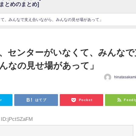
6まとめのまとめ]
w
官能的だよな？
これも素晴らしい
くて、みんなで支え合いながら、みんなの見せ場があって」
花考案グッズ＆生写真5種が公開される
3.22 17:15〜 SHOWROOM】
んぺいとう×いちごみるく×マヨラー星人 と同じと考えてよろしいですか？
、センターがいなくて、みんなで
gif
んなの見せ場があって」
ｗｗｗｗｗｗｗｗｗｗ
をかけまくったうちの息子が団地住みの貧乏に学歴で負けた」
hinatasakam
日
r
はてブ
Pocket
Feedl
0 ID:jPctSZaFM