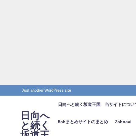
Just another WordPress site
日向へと続く坂道王国 当サイトについ
日向へ
5chまとめサイトのまとめ
2chnavi
と続く
坂道王