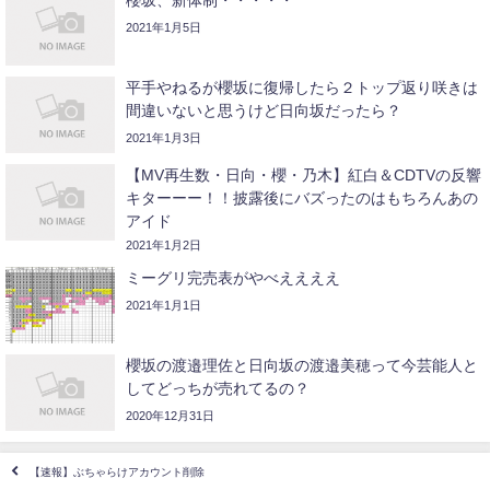
櫻坂、新体制・・・・・
2021年1月5日
平手やねるが櫻坂に復帰したら２トップ返り咲きは
間違いないと思うけど日向坂だったら？
2021年1月3日
【MV再生数・日向・櫻・乃木】紅白＆CDTVの反響
キターーー！！披露後にバズったのはもちろんあの
アイド
2021年1月2日
ミーグリ完売表がやべええええ
2021年1月1日
櫻坂の渡邉理佐と日向坂の渡邉美穂って今芸能人と
してどっちが売れてるの？
2020年12月31日
【速報】ぶちゃらけアカウント削除