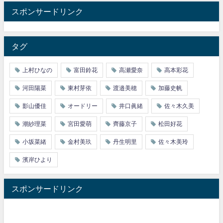
スポンサードリンク
タグ
上村ひなの
富田鈴花
高瀬愛奈
高本彩花
河田陽菜
東村芽依
渡邉美穂
加藤史帆
影山優佳
オードリー
井口眞緒
佐々木久美
潮紗理菜
宮田愛萌
齊藤京子
松田好花
小坂菜緒
金村美玖
丹生明里
佐々木美玲
濱岸ひより
スポンサードリンク