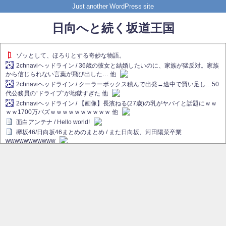
Just another WordPress site
日向へと続く坂道王国
ゾッとして、ほろりとする奇妙な物語。
2chnaviヘッドライン / 36歳の彼女と結婚したいのに、家族が猛反対。家族
から信じられない言葉が飛び出した… 他
2chnaviヘッドライン / クーラーボックス積んで出発→途中で買い足し…50
代公務員の“ドライブ”が地獄すぎた 他
2chnaviヘッドライン / 【画像】長濱ねる(27歳)の乳がヤバイと話題にｗｗ
ｗｗ1700万バズｗｗｗｗｗｗｗｗｗｗ 他
面白アンテナ / Hello world!
欅坂46/日向坂46まとめのまとめ / また日向坂、河田陽菜卒業
wwwwwwwwwww
欅坂あんてな ～欅坂46のニュース・情報・話題をピックアップ / れなぁ
画伯こと櫻坂46守屋麗奈、生放送で新作を発表【ラヴィット！】
欅坂/日向坂46まとめのまとめ / 【櫻坂46】ハリソン守屋「ゆーづのせいで
す」【ラヴィット!】
日向坂46まとめのまとめ / 長濱ねる、事務所移籍 フラーム所属を発表
日向坂46まとめのまとめ / 【日向坂46】河田陽菜卒業後、衝撃の年齢順が
こちら
乃木坂欅坂まとめのまとめ / 【日向坂46】河田陽菜推し、このときに卒業