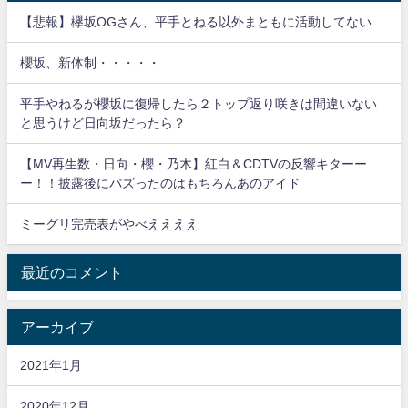
【悲報】欅坂OGさん、平手とねる以外まともに活動してない
櫻坂、新体制・・・・・
平手やねるが櫻坂に復帰したら２トップ返り咲きは間違いない
と思うけど日向坂だったら？
【MV再生数・日向・櫻・乃木】紅白＆CDTVの反響キターー
ー！！披露後にバズったのはもちろんあのアイド
ミーグリ完売表がやべええええ
最近のコメント
アーカイブ
2021年1月
2020年12月