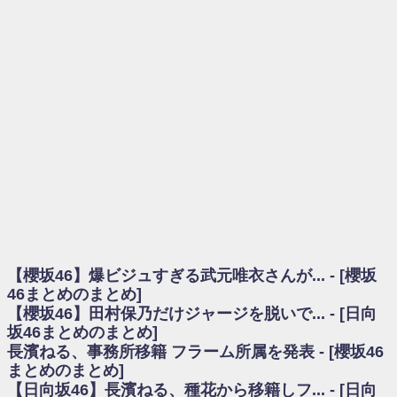
を察していた...
乃木坂46アンテナ / 長濱ねる、事務所移籍 フラーム所属を発表
乃木坂あんてな ～乃木坂46・欅坂46・日向坂46のニュース・情報・話題
をピックアップ / 【櫻坂46】ミーグリで喧嘩！？山下瞳月、これはマジギレし
てる
欅坂あんてな ～欅坂46のニュース・情報・話題をピックアップ / 良い品
揃え！櫻坂46 12thシングル『Make or Break』オフィシャルグッズ絶賛販売受
付中
欅坂/日向坂46まとめのまとめ / 【櫻坂46】原因はこれか！？大園玲、
Buddiesをざわつかせる...
乃木坂46アンテナ / 【櫻坂46】田村保乃だけジャージを脱いでいた理由
乃木坂あんてな ～乃木坂46・欅坂46・日向坂46のニュース・情報・話題
をピックアップ / 【櫻坂46】久々にあのメンバーがラヴィット出演へ！！！
日向坂46まとめのまとめ / 【櫻坂46】田村保乃だけジャージを脱いでいた
理由
【櫻坂46】爆ビジュすぎる武元唯衣さんが... - [櫻坂
日向坂46まとめのまとめ / 【日向坂46】富田鈴花1st写真集、発売記念記者
会見の模様がこちら！
46まとめのまとめ]
乃木坂欅坂まとめのまとめ / 【日向坂46】河田陽菜卒業の影響、ガチでデ
【櫻坂46】田村保乃だけジャージを脱いで... - [日向
カそう...
坂46まとめのまとめ]
欅坂あんてな ～欅坂46のニュース・情報・話題をピックアップ / れなッ
長濱ねる、事務所移籍 フラーム所属を発表 - [櫻坂46
ピーズ集結！櫻坂46守屋麗奈×遠藤理子、8/6「ラヴィット！」水曜スタジオ出
まとめのまとめ]
演決定
【日向坂46】長濱ねる、種花から移籍しフ... - [日向
欅坂/日向坂46まとめのまとめ / 【櫻坂46】田村保乃だけジャージを脱いで