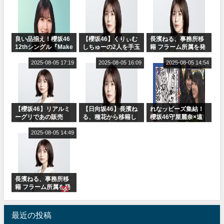
受付中
オ出演決定
良い品揃え！櫻坂46
【櫻坂46】くりぃむ
長濱ねる、事務所移
12thシングル『Make
しちゅーの2人を手玉
籍 フラーム所属を発
or Break』オフィシ
に取る大沼晶保【く
表
ャルグッズ絶賛販売
2025-08-05 17:19
りぃむナンタラ】
2025-08-05 16:09
2025-08-05 14:54
受付中
【櫻坂46】リアルミ
【日向坂46】長濱ね
れなッピーズ集結！
ーグリであの販売
る、種花から移籍し
櫻坂46守屋麗奈×遠
も！『Make or
フラーム所属に。こ
藤理子、8/6「ラヴィ
Break』オフィシャ
2025-08-05 14:49
れで事務所に所属し
ット！」水曜スタジ
ルグッズ解禁
ているのは... おひさ
オ出演決定
まの反応がこちら
長濱ねる、事務所移
籍 フラーム所属を発
表
最近の投稿