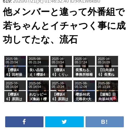
619:
2020/07/21(火) 01:46:32.40 ID:RKLW6kdl0
他メンバーと違って外番組で
若ちゃんとイチャつく事に成
功してたな、流石
2025-08-
2025-08-
2025-08-
2025-08-
2025-08-
05 23:54
05 21:24
05 19:54
05 17:24
05 16:09
【櫻坂4
良い品揃
【櫻坂4
長濱ねる、
【日向坂4
6】田村保
え！櫻坂4
6】くりぃ
事務所移籍
6】長濱ね
乃だけジャ
6 12thシン
むしちゅー
フラーム所
る、種花か
2025-08-
2025-08-
2025-08-
2025-08-
2025-08-
ージを脱い
グル『Mak
の2人を手
属を発表
ら移籍しフ
05 16:04
05 14:54
05 13:24
05 12:09
05 10:19
でいた理由
e or Brea
玉に取る大
ラーム所属
k』オフィ
沼晶保【く
に。これで
【櫻坂4
れなッピー
【櫻坂4
櫻坂46武
【速報】日
シャルグッ
りぃむナン
事務所に所
6】原因は
ズ集結！櫻
6】原因は
元唯衣×大
向坂46河
ズ絶賛販売
タラ】
属している
これか！？
坂46守屋
これか！？
沼晶保、お
田陽菜、グ
受付中
のは... おひ
大園玲、B
麗奈×遠藤
大園玲、B
風呂場のE
ループ卒業
さまの反応
uddiesを
理子、8/6
uddiesを
カップお姉
を発表
がこちら
ざわつかせ
「ラヴィッ
ざわつかせ
さんに恐怖
る...
ト！」水曜
る...
【くりぃむ
スタジオ出
ナンタラ】