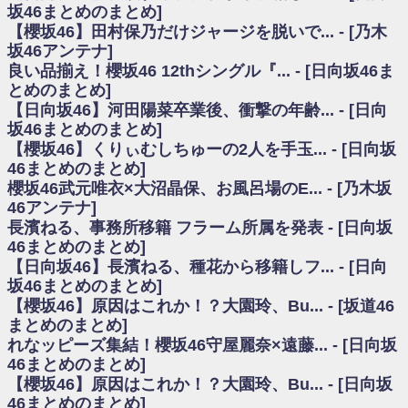
いた理由
坂46まとめのまとめ]
日向坂46まとめのまとめ / 【日向坂46】若林さん「笑えないぐらい師匠だ
【櫻坂46】田村保乃だけジャージを脱いで... - [乃木
から」佐々木久美と卒業後初の共演の様子がこちら！【激レアさん】
坂46アンテナ]
日向坂46まとめのまとめ / 【元日向坂46】情報解禁前で言えない！？丹生
良い品揃え！櫻坂46 12thシングル『... - [日向坂46ま
ちゃん、メンバーと会った模様
とめのまとめ]
乃木坂欅坂まとめのまとめ / 【日向坂46】この月、何かあるのか！？『お
【日向坂46】河田陽菜卒業後、衝撃の年齢... - [日向
願いバッハ！』ミーグリ日程がこちら
欅坂/日向坂46まとめのまとめ / 【櫻坂46】ミーグリで喧嘩！？山下瞳月、
坂46まとめのまとめ]
これはマジギレしてる
【櫻坂46】くりぃむしちゅーの2人を手玉... - [日向坂
乃木坂46アンテナ / 【櫻坂46】ハリソン守屋「ゆーづのせいです」【ラヴ
46まとめのまとめ]
ィット!】
櫻坂46武元唯衣×大沼晶保、お風呂場のE... - [乃木坂
乃木坂あんてな ～乃木坂46・欅坂46・日向坂46のニュース・情報・話題
46アンテナ]
をピックアップ / 良い品揃え！櫻坂46 12thシングル『Make or Break』オフィ
シャルグッズ絶賛販売受付中
長濱ねる、事務所移籍 フラーム所属を発表 - [日向坂
日向坂46まとめのまとめ / 【日向坂46】この月、何かあるのか！？『お願
46まとめのまとめ]
いバッハ！』ミーグリ日程がこちら
【日向坂46】長濱ねる、種花から移籍しフ... - [日向
日向坂46まとめのまとめ / 【元日向坂46】この卒業生、めちゃくちゃテレ
坂46まとめのまとめ]
ビで見かけるな
【櫻坂46】原因はこれか！？大園玲、Bu... - [坂道46
欅坂/日向坂46まとめのまとめ / 【櫻坂46】リアルミーグリであの販売も！
まとめのまとめ]
『Make or Break』オフィシャルグッズ解禁
れなッピーズ集結！櫻坂46守屋麗奈×遠藤... - [日向坂
乃木坂46アンテナ / 【櫻坂46】ミーグリで喧嘩！？山下瞳月、これはマジ
ギレしてる
46まとめのまとめ]
乃木坂あんてな ～乃木坂46・欅坂46・日向坂46のニュース・情報・話題
【櫻坂46】原因はこれか！？大園玲、Bu... - [日向坂
をピックアップ / れなッピーズ集結！櫻坂46守屋麗奈×遠藤理子、8/6「ラヴィ
46まとめのまとめ]
ット！」水曜スタジオ出演決定