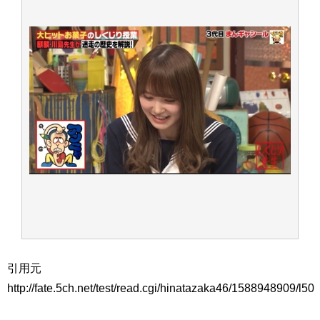
引用元
http://fate.5ch.net/test/read.cgi/hinatazaka46/1588948909/l50