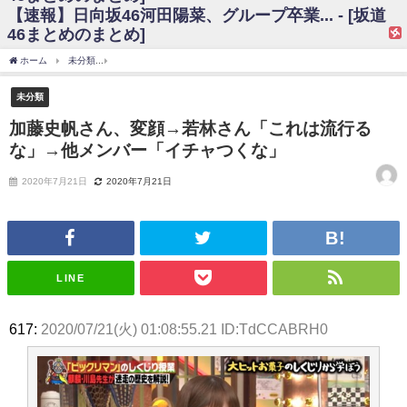
【速報】日向坂46河田陽菜、グループ卒業... - [坂道
日向坂46まとめのまとめ / 【日向坂46】富田鈴花、次の事務所が決まって
46まとめのまとめ]
そう！？
日向坂46まとめのまとめ / 【日向坂46】富田鈴花、次の事務所が決まって
ホーム
未分類
加藤史帆さん、変顔→若林さん「これは流行るな」→他メンバー「イ
そう！？
乃木坂46アンテナ / 【日向坂46】この月、何かあるのか！？『お願いバッ
未分類
ハ！』ミーグリ日程がこちら
乃木坂あんてな ～乃木坂46・欅坂46・日向坂46のニュース・情報・話題
加藤史帆さん、変顔→若林さん「これは流行る
をピックアップ / 日向坂46卒業後初共演！佐々木久美さん、師匠オードリー若
な」→他メンバー「イチャつくな」
林さんと再会した結果･･･【激レアさんを連れてきた。】
欅坂46/日向坂46まとめのまとめ / 『anan』の表紙の櫻坂46さん、多様性
の時代だと話題に
2020年7月21日
2020年7月21日
欅坂46/日向坂46まとめのまとめ / 日向坂46より重大発表！！！！
日向坂46まとめのまとめ / 【朗報】増田三莉音さんの生足
wwwwwwwwwwww
日向坂46まとめのまとめ / 筒井あやめ、アレをチラリ。こういう偶然の方
が官能的だよな？
LINE
日向坂46まとめのまとめ / 【日向坂46】富田鈴花1st写真集の先行カット、
これも素晴らしい
日向坂46まとめのまとめ / 【日向坂46】五期生着ぐるみ生写真も！ 富田鈴
617:
2020/07/21(火) 01:08:55.21 ID:TdCCABRH0
花考案グッズ＆生写真5種が公開される
日向坂46まとめのまとめ / これから彼氏と行為する直前の賀喜遥香、やば
い
アイドル – ぷぅアンテナ / 「乃木坂46ののぎおび⊿」北野日奈子が生配
信！【2022.3.22 17:15〜 SHOWROOM】