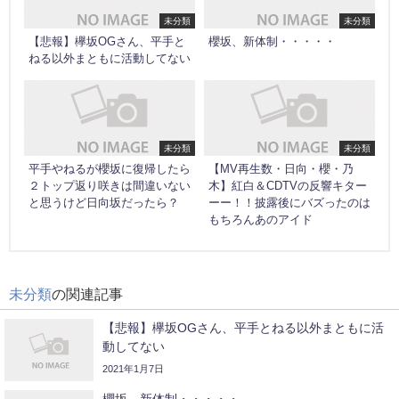
未分類
未分類
【悲報】欅坂OGさん、平手と
櫻坂、新体制・・・・・
ねる以外まともに活動してない
未分類
未分類
平手やねるが櫻坂に復帰したら
【MV再生数・日向・櫻・乃
２トップ返り咲きは間違いない
木】紅白＆CDTVの反響キター
と思うけど日向坂だったら？
ーー！！披露後にバズったのは
もちろんあのアイド
未分類
の関連記事
【悲報】欅坂OGさん、平手とねる以外まともに活
動してない
2021年1月7日