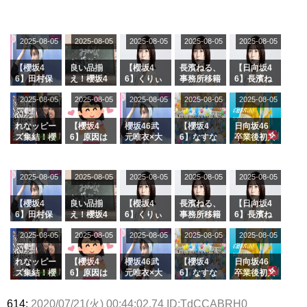
2025-08-05
2025-08-05
2025-08-05
2025-08-05
2025-08-05
【櫻坂4
良い品揃
【櫻坂4
長濱ねる、
【日向坂4
6】田村保
え！櫻坂4
6】くりぃ
事務所移籍
6】長濱ね
乃だけジャ
6 12thシン
むしちゅー
フラーム所
る、種花か
2025-08-05
2025-08-05
2025-08-05
2025-08-05
2025-08-05
ージを脱い
グル『Mak
の2人を手
属を発表
ら移籍しフ
でいた理由
e or Brea
玉に取る大
ラーム所属
k』オフィ
沼晶保【く
に。これで
れなッピー
【櫻坂4
櫻坂46武
【櫻坂4
日向坂46
シャルグッ
りぃむナン
事務所に所
ズ集結！櫻
6】原因は
元唯衣×大
6】なすな
卒業後初共
ズ絶賛販売
タラ】
属している
坂46守屋
これか！？
沼晶保、お
か中西さん
演！佐々木
受付中
のは... おひ
麗奈×遠藤
大園玲、B
風呂場のE
が号泣した
久美さん、
さまの反応
理子、8/6
uddiesを
カップお姉
2曲目っ
師匠オード
2025-08-05
2025-08-05
2025-08-05
2025-08-05
がこちら
2025-08-05
「ラヴィッ
ざわつかせ
さんに恐怖
て...【ラヴ
リー若林さ
ト！」水曜
る...
【くりぃむ
ィット 東
んと再会し
スタジオ出
ナンタラ】
京ドーム公
た結果･･･
【櫻坂4
良い品揃
【櫻坂4
長濱ねる、
【日向坂4
演決定
演】
【激レアさ
6】田村保
え！櫻坂4
6】くりぃ
事務所移籍
6】長濱ね
んを連れて
乃だけジャ
6 12thシン
むしちゅー
フラーム所
る、種花か
2025-08-05
2025-08-05
2025-08-05
2025-08-05
きた。】
2025-08-05
ージを脱い
グル『Mak
の2人を手
属を発表
ら移籍しフ
でいた理由
e or Brea
玉に取る大
ラーム所属
k』オフィ
沼晶保【く
に。これで
れなッピー
【櫻坂4
櫻坂46武
【櫻坂4
日向坂46
シャルグッ
りぃむナン
事務所に所
ズ集結！櫻
6】原因は
元唯衣×大
6】なすな
卒業後初共
ズ絶賛販売
タラ】
属している
坂46守屋
これか！？
沼晶保、お
か中西さん
演！佐々木
受付中
のは... おひ
麗奈×遠藤
大園玲、B
風呂場のE
が号泣した
久美さん、
614:
2020/07/21(火) 00:44:02.74 ID:TdCCABRH0
さまの反応
理子、8/6
uddiesを
カップお姉
2曲目っ
師匠オード