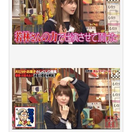
アイドル – ぷぅアンテナ / 2022年3月22日（火）のメディア情報
アイドル – ぷぅアンテナ / 【乃木坂46】井上和の『なぎおはぎ』って こん
ぺいとう×いちごみるく×マヨラー星人 と同じと考えてよろしいですか？
アイドル – ぷぅアンテナ / 【乃木坂46】日村勇紀 gif職人が切り抜いた名シ
ーン.gif
ふぇどみ！ / 【悲報】呪術廻戦、視聴率5.1%
ふぇどみ！ / 【画像】スポ－ツキャスターお姉さん・ハメまくりだったｗｗ
ｗｗｗｗｗｗｗｗｗｗ
ふぇどみ！ / 【悲報】母「裕福な過程が高学歴になるとか大嘘。教育に金を
かけまくったうちの息子が団地住みの貧乏に学歴で負けた」
Powered by livedoor 相互RSS