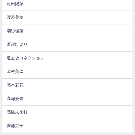
河田陽菜
渡邉美穂
潮紗理菜
濱岸ひより
道玄坂コネクション
金村美玖
高本彩花
高瀬愛奈
髙橋未来虹
齊藤京子