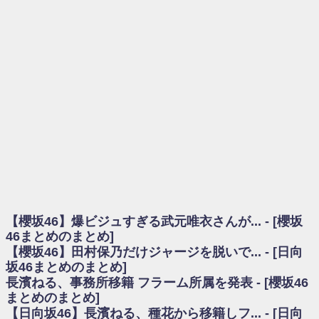
を察していた...
乃木坂46アンテナ / 長濱ねる、事務所移籍 フラーム所属を発表
乃木坂あんてな ～乃木坂46・欅坂46・日向坂46のニュース・情報・話題
をピックアップ / 【櫻坂46】ミーグリで喧嘩！？山下瞳月、これはマジギレし
てる
欅坂あんてな ～欅坂46のニュース・情報・話題をピックアップ / 良い品
揃え！櫻坂46 12thシングル『Make or Break』オフィシャルグッズ絶賛販売受
付中
欅坂/日向坂46まとめのまとめ / 【櫻坂46】原因はこれか！？大園玲、
Buddiesをざわつかせる...
乃木坂46アンテナ / 【櫻坂46】田村保乃だけジャージを脱いでいた理由
乃木坂あんてな ～乃木坂46・欅坂46・日向坂46のニュース・情報・話題
をピックアップ / 【櫻坂46】久々にあのメンバーがラヴィット出演へ！！！
日向坂46まとめのまとめ / 【櫻坂46】田村保乃だけジャージを脱いでいた
理由
【櫻坂46】爆ビジュすぎる武元唯衣さんが... - [櫻坂
日向坂46まとめのまとめ / 【日向坂46】富田鈴花1st写真集、発売記念記者
会見の模様がこちら！
46まとめのまとめ]
乃木坂欅坂まとめのまとめ / 【日向坂46】河田陽菜卒業の影響、ガチでデ
【櫻坂46】田村保乃だけジャージを脱いで... - [日向
カそう...
坂46まとめのまとめ]
欅坂あんてな ～欅坂46のニュース・情報・話題をピックアップ / れなッ
長濱ねる、事務所移籍 フラーム所属を発表 - [櫻坂46
ピーズ集結！櫻坂46守屋麗奈×遠藤理子、8/6「ラヴィット！」水曜スタジオ出
まとめのまとめ]
演決定
【日向坂46】長濱ねる、種花から移籍しフ... - [日向
欅坂/日向坂46まとめのまとめ / 【櫻坂46】田村保乃だけジャージを脱いで