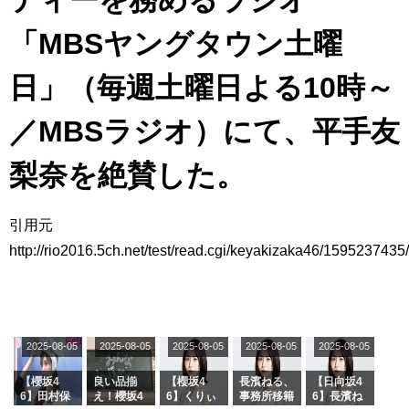
アイドル – ぷぅアンテナ / 2022年3月22日（火）のメディア情報
アイドル – ぷぅアンテナ / 【乃木坂46】井上和の『なぎおはぎ』って こん
「MBSヤングタウン土曜
ぺいとう×いちごみるく×マヨラー星人 と同じと考えてよろしいですか？
アイドル – ぷぅアンテナ / 【乃木坂46】日村勇紀 gif職人が切り抜いた名シ
日」（毎週土曜日よる10時～
ーン.gif
ふぇどみ！ / 【悲報】呪術廻戦、視聴率5.1%
ふぇどみ！ / 【画像】スポ－ツキャスターお姉さん・ハメまくりだったｗｗ
／MBSラジオ）にて、平手友
ｗｗｗｗｗｗｗｗｗｗ
ふぇどみ！ / 【悲報】母「裕福な過程が高学歴になるとか大嘘。教育に金を
梨奈を絶賛した。
かけまくったうちの息子が団地住みの貧乏に学歴で負けた」
Powered by livedoor 相互RSS
引用元
http://rio2016.5ch.net/test/read.cgi/keyakizaka46/1595237435/
2025-08-05
2025-08-05
2025-08-05
2025-08-05
2025-08-05
【櫻坂4
良い品揃
【櫻坂4
長濱ねる、
【日向坂4
6】田村保
え！櫻坂4
6】くりぃ
事務所移籍
6】長濱ね