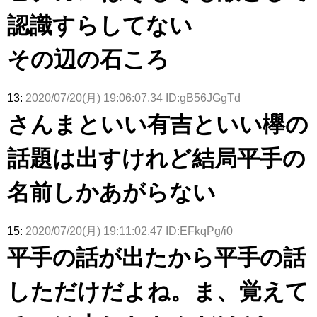
認識すらしてない
その辺の石ころ
13:
2020/07/20(月) 19:06:07.34 ID:gB56JGgTd
さんまといい有吉といい欅の
話題は出すけれど結局平手の
名前しかあがらない
15:
2020/07/20(月) 19:11:02.47 ID:EFkqPg/i0
平手の話が出たから平手の話
しただけだよね。ま、覚えて