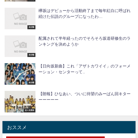
欅坂はデビューから活動終了まで毎年紅白に呼ばれ
続けた伝説のグループになったわ…
未分類
配属されて半年経ったのでそろそろ坂道研修生のラ
ンキングを決めようか
未分類
【日向坂新曲】これ「アザトカワイイ」のフォーメ
ーション・センターって..
未分類
【朗報】ひなあい、ついに待望のみーぱん回キター
ーーーーー
佐々木美玲
おススメ