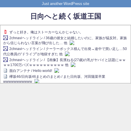
Just another WordPress site
日向へと続く坂道王国
ずっと好き。俺はストーカーなんかじゃない。
2chnaviヘッドライン / 36歳の彼女と結婚したいのに、家族が猛反対。家族
から信じられない言葉が飛び出した… 他
2chnaviヘッドライン / クーラーボックス積んで出発→途中で買い足し…50
代公務員の“ドライブ”が地獄すぎた 他
2chnaviヘッドライン / 【画像】長濱ねる(27歳)の乳がヤバイと話題にｗｗ
ｗｗ1700万バズｗｗｗｗｗｗｗｗｗｗ 他
面白アンテナ / Hello world!
欅坂46/日向坂46まとめのまとめ / また日向坂、河田陽菜卒業
wwwwwwwwwww
欅坂あんてな ～欅坂46のニュース・情報・話題をピックアップ / れなぁ
画伯こと櫻坂46守屋麗奈、生放送で新作を発表【ラヴィット！】
欅坂/日向坂46まとめのまとめ / 【櫻坂46】ハリソン守屋「ゆーづのせいで
す」【ラヴィット!】
日向坂46まとめのまとめ / 長濱ねる、事務所移籍 フラーム所属を発表
日向坂46まとめのまとめ / 【日向坂46】河田陽菜卒業後、衝撃の年齢順が
こちら
乃木坂欅坂まとめのまとめ / 【日向坂46】河田陽菜推し、このときに卒業