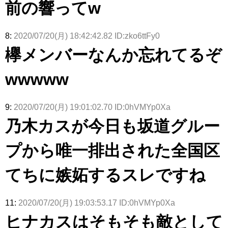
前の響ってw
8:
2020/07/20(月) 18:42:42.82 ID:zko6ttFy0
欅メンバーなんか忘れてるぞ
wwwww
9:
2020/07/20(月) 19:01:02.70 ID:0hVMYp0Xa
乃木カスが今日も坂道グルー
プから唯一排出された全国区
てちに嫉妬するスレですね
11:
2020/07/20(月) 19:03:53.17 ID:0hVMYp0Xa
ヒナカスはそもそも敵として