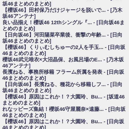
いた理由
坂46まとめのまとめ]
日向坂46まとめのまとめ / 【日向坂46】若林さん「笑えないぐらい師匠だ
【櫻坂46】田村保乃だけジャージを脱いで... - [乃木
から」佐々木久美と卒業後初の共演の様子がこちら！【激レアさん】
坂46アンテナ]
日向坂46まとめのまとめ / 【元日向坂46】情報解禁前で言えない！？丹生
良い品揃え！櫻坂46 12thシングル『... - [日向坂46ま
ちゃん、メンバーと会った模様
とめのまとめ]
乃木坂欅坂まとめのまとめ / 【日向坂46】この月、何かあるのか！？『お
【日向坂46】河田陽菜卒業後、衝撃の年齢... - [日向
願いバッハ！』ミーグリ日程がこちら
欅坂/日向坂46まとめのまとめ / 【櫻坂46】ミーグリで喧嘩！？山下瞳月、
坂46まとめのまとめ]
これはマジギレしてる
【櫻坂46】くりぃむしちゅーの2人を手玉... - [日向坂
乃木坂46アンテナ / 【櫻坂46】ハリソン守屋「ゆーづのせいです」【ラヴ
46まとめのまとめ]
ィット!】
櫻坂46武元唯衣×大沼晶保、お風呂場のE... - [乃木坂
乃木坂あんてな ～乃木坂46・欅坂46・日向坂46のニュース・情報・話題
46アンテナ]
をピックアップ / 良い品揃え！櫻坂46 12thシングル『Make or Break』オフィ
シャルグッズ絶賛販売受付中
長濱ねる、事務所移籍 フラーム所属を発表 - [日向坂
日向坂46まとめのまとめ / 【日向坂46】この月、何かあるのか！？『お願
46まとめのまとめ]
いバッハ！』ミーグリ日程がこちら
【日向坂46】長濱ねる、種花から移籍しフ... - [日向
日向坂46まとめのまとめ / 【元日向坂46】この卒業生、めちゃくちゃテレ
坂46まとめのまとめ]
ビで見かけるな
【櫻坂46】原因はこれか！？大園玲、Bu... - [坂道46
欅坂/日向坂46まとめのまとめ / 【櫻坂46】リアルミーグリであの販売も！
まとめのまとめ]
『Make or Break』オフィシャルグッズ解禁
れなッピーズ集結！櫻坂46守屋麗奈×遠藤... - [日向坂
乃木坂46アンテナ / 【櫻坂46】ミーグリで喧嘩！？山下瞳月、これはマジ
ギレしてる
46まとめのまとめ]
乃木坂あんてな ～乃木坂46・欅坂46・日向坂46のニュース・情報・話題
【櫻坂46】原因はこれか！？大園玲、Bu... - [日向坂
をピックアップ / れなッピーズ集結！櫻坂46守屋麗奈×遠藤理子、8/6「ラヴィ
46まとめのまとめ]
ット！」水曜スタジオ出演決定