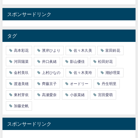
スポンサードリンク
タグ
高本彩花
濱岸ひより
佐々木久美
富田鈴花
河田陽菜
井口眞緒
影山優佳
松田好花
金村美玖
上村ひなの
佐々木美玲
潮紗理菜
渡邉美穂
齊藤京子
オードリー
丹生明里
東村芽依
高瀬愛奈
小坂菜緒
宮田愛萌
加藤史帆
スポンサードリンク