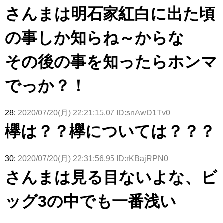
さんまは明石家紅白に出た頃
の事しか知らね～からな
その後の事を知ったらホンマ
でっか？！
28:
2020/07/20(月) 22:21:15.07 ID:snAwD1Tv0
欅は？？欅については？？？
30:
2020/07/20(月) 22:31:56.95 ID:rKBajRPN0
さんまは見る目ないよな、ビ
ッグ3の中でも一番浅い