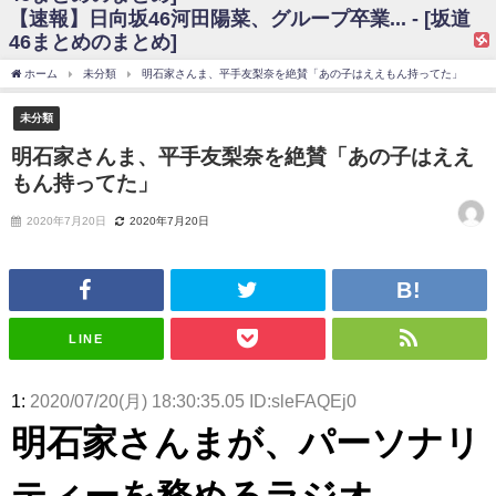
【速報】日向坂46河田陽菜、グループ卒業... - [坂道
日向坂46まとめのまとめ / 【日向坂46】富田鈴花、次の事務所が決まって
46まとめのまとめ]
そう！？
日向坂46まとめのまとめ / 【日向坂46】富田鈴花、次の事務所が決まって
ホーム
未分類
明石家さんま、平手友梨奈を絶賛「あの子はええもん持ってた」
そう！？
乃木坂46アンテナ / 【日向坂46】この月、何かあるのか！？『お願いバッ
未分類
ハ！』ミーグリ日程がこちら
乃木坂あんてな ～乃木坂46・欅坂46・日向坂46のニュース・情報・話題
明石家さんま、平手友梨奈を絶賛「あの子はええ
をピックアップ / 日向坂46卒業後初共演！佐々木久美さん、師匠オードリー若
もん持ってた」
林さんと再会した結果･･･【激レアさんを連れてきた。】
欅坂46/日向坂46まとめのまとめ / 『anan』の表紙の櫻坂46さん、多様性
の時代だと話題に
2020年7月20日
2020年7月20日
欅坂46/日向坂46まとめのまとめ / 日向坂46より重大発表！！！！
日向坂46まとめのまとめ / 【朗報】増田三莉音さんの生足
wwwwwwwwwwww
日向坂46まとめのまとめ / 筒井あやめ、アレをチラリ。こういう偶然の方
が官能的だよな？
LINE
日向坂46まとめのまとめ / 【日向坂46】富田鈴花1st写真集の先行カット、
これも素晴らしい
日向坂46まとめのまとめ / 【日向坂46】五期生着ぐるみ生写真も！ 富田鈴
1:
2020/07/20(月) 18:30:35.05 ID:sleFAQEj0
花考案グッズ＆生写真5種が公開される
日向坂46まとめのまとめ / これから彼氏と行為する直前の賀喜遥香、やば
明石家さんまが、パーソナリ
い
アイドル – ぷぅアンテナ / 「乃木坂46ののぎおび⊿」北野日奈子が生配
ティーを務めるラジオ
信！【2022.3.22 17:15〜 SHOWROOM】