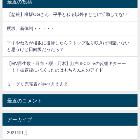
最近の投稿
【悲報】欅坂OGさん、平手とねる以外まともに活動してない
櫻坂、新体制・・・・・
平手やねるが櫻坂に復帰したら２トップ返り咲きは間違いない
と思うけど日向坂だったら？
【MV再生数・日向・櫻・乃木】紅白＆CDTVの反響キターー
ー！！披露後にバズったのはもちろんあのアイド
ミーグリ完売表がやべええええ
最近のコメント
アーカイブ
2021年1月