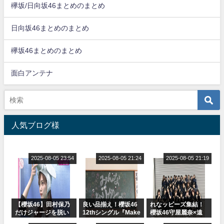
欅坂/日向坂46まとめのまとめ
日向坂46まとめのまとめ
欅坂46まとめのまとめ
面白アンテナ
人気ブログ様
2025-08-05 23:54
2025-08-05 21:24
2025-08-05 21:19
【櫻坂46】田村保乃
良い品揃え！櫻坂46
れなッピーズ集結！
だけジャージを脱い
12thシングル『Make
櫻坂46守屋麗奈×遠
でいた理由
or Break』オフィシ
藤理子、8/6「ラヴィ