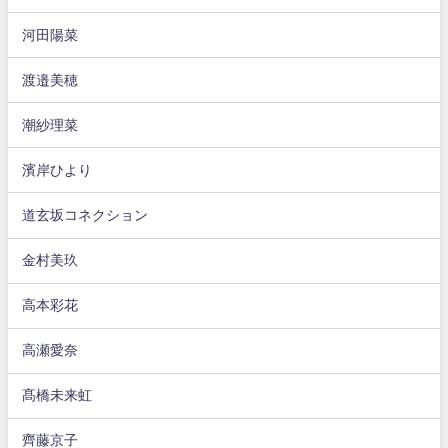
河田陽菜
渡邉美穂
潮紗理菜
濱岸ひより
道玄坂コネクション
金村美玖
高本彩花
高瀬愛奈
髙橋未来虹
齊藤京子