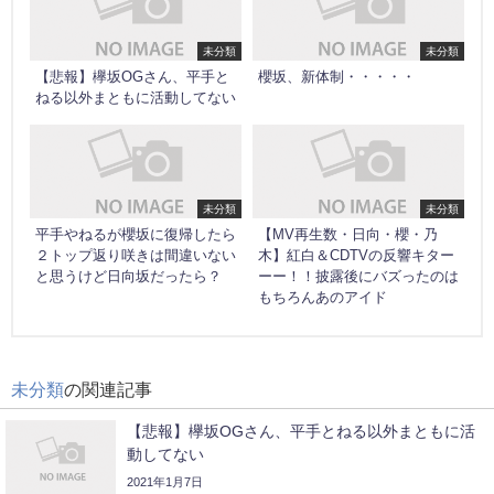
未分類
未分類
【悲報】欅坂OGさん、平手と
櫻坂、新体制・・・・・
ねる以外まともに活動してない
未分類
未分類
平手やねるが櫻坂に復帰したら
【MV再生数・日向・櫻・乃
２トップ返り咲きは間違いない
木】紅白＆CDTVの反響キター
と思うけど日向坂だったら？
ーー！！披露後にバズったのは
もちろんあのアイド
未分類
の関連記事
【悲報】欅坂OGさん、平手とねる以外まともに活
動してない
2021年1月7日