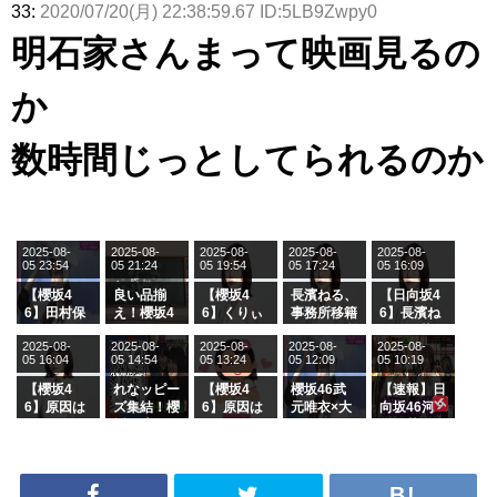
33:
2020/07/20(月) 22:38:59.67 ID:5LB9Zwpy0
明石家さんまって映画見るの
か
数時間じっとしてられるのか
2025-08-
2025-08-
2025-08-
2025-08-
2025-08-
05 23:54
05 21:24
05 19:54
05 17:24
05 16:09
【櫻坂4
良い品揃
【櫻坂4
長濱ねる、
【日向坂4
6】田村保
え！櫻坂4
6】くりぃ
事務所移籍
6】長濱ね
乃だけジャ
6 12thシン
むしちゅー
フラーム所
る、種花か
2025-08-
2025-08-
2025-08-
2025-08-
2025-08-
ージを脱い
グル『Mak
の2人を手
属を発表
ら移籍しフ
05 16:04
05 14:54
05 13:24
05 12:09
05 10:19
でいた理由
e or Brea
玉に取る大
ラーム所属
k』オフィ
沼晶保【く
に。これで
【櫻坂4
れなッピー
【櫻坂4
櫻坂46武
【速報】日
シャルグッ
りぃむナン
事務所に所
6】原因は
ズ集結！櫻
6】原因は
元唯衣×大
向坂46河
ズ絶賛販売
タラ】
属している
これか！？
坂46守屋
これか！？
沼晶保、お
田陽菜、グ
受付中
のは... おひ
大園玲、B
麗奈×遠藤
大園玲、B
風呂場のE
ループ卒業
さまの反応
uddiesを
理子、8/6
uddiesを
カップお姉
を発表
がこちら
ざわつかせ
「ラヴィッ
ざわつかせ
さんに恐怖
る...
ト！」水曜
る...
【くりぃむ