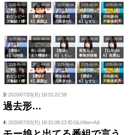
乃だけジャ
6 12thシン
むしちゅー
フラーム所
る、種花か
2025-08-05
2025-08-05
2025-08-05
2025-08-05
2025-08-05
ージを脱い
グル『Mak
の2人を手
属を発表
ら移籍しフ
でいた理由
e or Brea
玉に取る大
ラーム所属
k』オフィ
沼晶保【く
に。これで
れなッピー
【櫻坂4
櫻坂46武
【櫻坂4
日向坂46
シャルグッ
りぃむナン
事務所に所
ズ集結！櫻
6】原因は
元唯衣×大
6】なすな
卒業後初共
ズ絶賛販売
タラ】
属している
坂46守屋
これか！？
沼晶保、お
か中西さん
演！佐々木
受付中
のは... おひ
麗奈×遠藤
大園玲、B
風呂場のE
が号泣した
久美さん、
さまの反応
理子、8/6
uddiesを
カップお姉
2曲目っ
師匠オード
2025-08-05
2025-08-05
2025-08-05
2025-08-05
がこちら
2025-08-05
「ラヴィッ
ざわつかせ
さんに恐怖
て...【ラヴ
リー若林さ
ト！」水曜
る...
【くりぃむ
ィット 東
んと再会し
スタジオ出
ナンタラ】
京ドーム公
た結果･･･
【櫻坂4
良い品揃
【櫻坂4
長濱ねる、
【日向坂4
演決定
演】
【激レアさ
6】田村保
え！櫻坂4
6】くりぃ
事務所移籍
6】長濱ね
んを連れて
乃だけジャ
6 12thシン
むしちゅー
フラーム所
る、種花か
2025-08-05
2025-08-05
2025-08-05
2025-08-05
きた。】
2025-08-05
ージを脱い
グル『Mak
の2人を手
属を発表
ら移籍しフ
でいた理由
e or Brea
玉に取る大
ラーム所属
k』オフィ
沼晶保【く
に。これで
れなッピー
【櫻坂4
櫻坂46武
【櫻坂4
日向坂46
シャルグッ
りぃむナン
事務所に所
ズ集結！櫻
6】原因は
元唯衣×大
6】なすな
卒業後初共
ズ絶賛販売
タラ】
属している
坂46守屋
これか！？
沼晶保、お
か中西さん
演！佐々木
受付中
のは... おひ
麗奈×遠藤
大園玲、B
風呂場のE
が号泣した
久美さん、
3:
2020/07/20(月) 18:31:22.59
さまの反応
理子、8/6
uddiesを
カップお姉
2曲目っ
師匠オード
がこちら
「ラヴィッ
ざわつかせ
さんに恐怖
て...【ラヴ
リー若林さ
過去形…
ト！」水曜
る...
【くりぃむ
ィット 東
んと再会し
スタジオ出
ナンタラ】
京ドーム公
た結果･･･
演決定
演】
【激レアさ
んを連れて
4:
2020/07/20(月) 18:32:08.23 ID:GLVlbw+Ad
きた。】
モー娘と出てる番組で言う