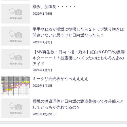
櫻坂、新体制・・・・・
2021年1月5日
平手やねるが櫻坂に復帰したら２トップ返り咲きは
間違いないと思うけど日向坂だったら？
2021年1月3日
【MV再生数・日向・櫻・乃木】紅白＆CDTVの反響
キターーー！！披露後にバズったのはもちろんあの
アイド
2021年1月2日
ミーグリ完売表がやべええええ
2021年1月1日
櫻坂の渡邉理佐と日向坂の渡邉美穂って今芸能人と
してどっちが売れてるの？
2020年12月31日