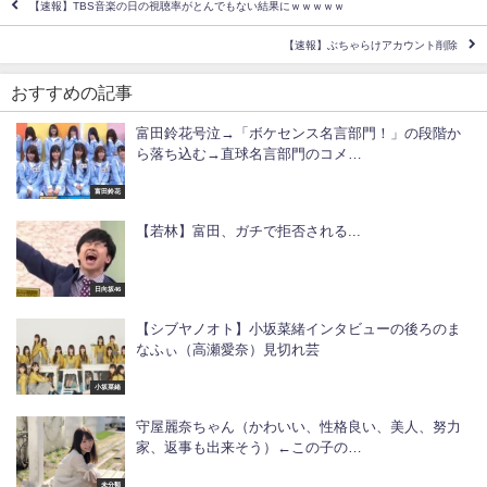
【速報】TBS音楽の日の視聴率がとんでもない結果にｗｗｗｗｗ
【速報】ぶちゃらけアカウント削除
おすすめの記事
富田鈴花号泣→「ボケセンス名言部門！」の段階か
ら落ち込む→直球名言部門のコメ…
富田鈴花
【若林】富田、ガチで拒否される...
日向坂46
【シブヤノオト】小坂菜緒インタビューの後ろのま
なふぃ（高瀬愛奈）見切れ芸
小坂菜緒
守屋麗奈ちゃん（かわいい、性格良い、美人、努力
家、返事も出来そう）←この子の…
未分類