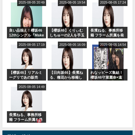
2025-08-05 20:49
ャルグッズ絶賛販売
2025-08-05 19:54
ット！」水曜スタジ
2025-08-05 17:24
受付中
オ出演決定
良い品揃え！櫻坂46
【櫻坂46】くりぃむ
長濱ねる、事務所移
12thシングル『Make
しちゅーの2人を手玉
籍 フラーム所属を発
or Break』オフィシ
に取る大沼晶保【く
表
ャルグッズ絶賛販売
2025-08-05 17:19
りぃむナンタラ】
2025-08-05 16:09
2025-08-05 14:54
受付中
【櫻坂46】リアルミ
【日向坂46】長濱ね
れなッピーズ集結！
ーグリであの販売
る、種花から移籍し
櫻坂46守屋麗奈×遠
も！『Make or
フラーム所属に。こ
藤理子、8/6「ラヴィ
Break』オフィシャ
2025-08-05 14:49
れで事務所に所属し
ット！」水曜スタジ
ルグッズ解禁
ているのは... おひさ
オ出演決定
まの反応がこちら
長濱ねる、事務所移
籍 フラーム所属を発
表