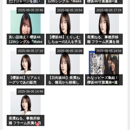
だけジャージを脱い
12thシングル『Make
櫻坂46守屋麗奈×遠
でいた理由
or Break』オフィシ
藤理子、8/6「ラヴィ
2025-08-05 20:49
ャルグッズ絶賛販売
2025-08-05 19:54
ット！」水曜スタジ
2025-08-05 17:24
受付中
オ出演決定
良い品揃え！櫻坂46
【櫻坂46】くりぃむ
長濱ねる、事務所移
12thシングル『Make
しちゅーの2人を手玉
籍 フラーム所属を発
or Break』オフィシ
に取る大沼晶保【く
表
ャルグッズ絶賛販売
2025-08-05 17:19
りぃむナンタラ】
2025-08-05 16:09
2025-08-05 14:54
受付中
【櫻坂46】リアルミ
【日向坂46】長濱ね
れなッピーズ集結！
ーグリであの販売
る、種花から移籍し
櫻坂46守屋麗奈×遠
も！『Make or
フラーム所属に。こ
藤理子、8/6「ラヴィ
Break』オフィシャ
2025-08-05 14:49
れで事務所に所属し
ット！」水曜スタジ
ルグッズ解禁
ているのは... おひさ
オ出演決定
まの反応がこちら
長濱ねる、事務所移
籍 フラーム所属を発
表