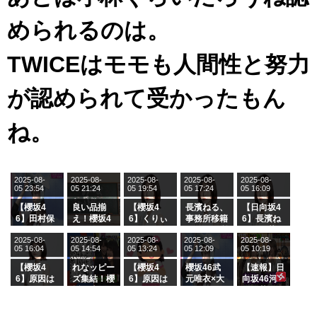
められるのは。
TWICEはモモも人間性と努力
が認められて受かったもん
ね。
2025-08-
2025-08-
2025-08-
2025-08-
2025-08-
05 23:54
05 21:24
05 19:54
05 17:24
05 16:09
【櫻坂4
良い品揃
【櫻坂4
長濱ねる、
【日向坂4
6】田村保
え！櫻坂4
6】くりぃ
事務所移籍
6】長濱ね
乃だけジャ
6 12thシン
むしちゅー
フラーム所
る、種花か
2025-08-
2025-08-
2025-08-
2025-08-
2025-08-
ージを脱い
グル『Mak
の2人を手
属を発表
ら移籍しフ
05 16:04
05 14:54
05 13:24
05 12:09
05 10:19
でいた理由
e or Brea
玉に取る大
ラーム所属
k』オフィ
沼晶保【く
に。これで
【櫻坂4
れなッピー
【櫻坂4
櫻坂46武
【速報】日
シャルグッ
りぃむナン
事務所に所
6】原因は
ズ集結！櫻
6】原因は
元唯衣×大
向坂46河
ズ絶賛販売
タラ】
属している
これか！？
坂46守屋
これか！？
沼晶保、お
田陽菜、グ
受付中
のは... おひ
大園玲、B
麗奈×遠藤
大園玲、B
風呂場のE
ループ卒業
さまの反応
uddiesを
理子、8/6
uddiesを
カップお姉
を発表