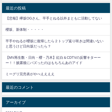
最近の投稿
【悲報】欅坂OGさん、平手とねる以外まともに活動してない
櫻坂、新体制・・・・・
平手やねるが櫻坂に復帰したら２トップ返り咲きは間違いない
と思うけど日向坂だったら？
【MV再生数・日向・櫻・乃木】紅白＆CDTVの反響キターー
ー！！披露後にバズったのはもちろんあのアイド
ミーグリ完売表がやべええええ
最近のコメント
アーカイブ