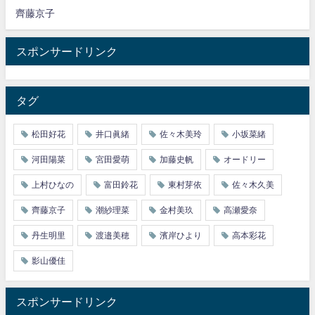
齊藤京子
スポンサードリンク
タグ
松田好花
井口眞緒
佐々木美玲
小坂菜緒
河田陽菜
宮田愛萌
加藤史帆
オードリー
上村ひなの
富田鈴花
東村芽依
佐々木久美
齊藤京子
潮紗理菜
金村美玖
高瀬愛奈
丹生明里
渡邉美穂
濱岸ひより
高本彩花
影山優佳
スポンサードリンク