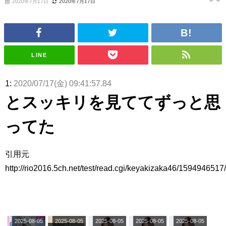
2020年7月17日
2020年7月17日
いた理由
日向坂46まとめのまとめ / 【日向坂46】若林さん「笑えないぐらい師匠だ
から」佐々木久美と卒業後初の共演の様子がこちら！【激レアさん】
日向坂46まとめのまとめ / 【元日向坂46】情報解禁前で言えない！？丹生
ちゃん、メンバーと会った模様
乃木坂欅坂まとめのまとめ / 【日向坂46】この月、何かあるのか！？『お
LINE
願いバッハ！』ミーグリ日程がこちら
欅坂/日向坂46まとめのまとめ / 【櫻坂46】ミーグリで喧嘩！？山下瞳月、
これはマジギレしてる
1:
2020/07/17(金) 09:41:57.84
乃木坂46アンテナ / 【櫻坂46】ハリソン守屋「ゆーづのせいです」【ラヴ
ィット!】
とスッキリを見ててずっと思
乃木坂あんてな ～乃木坂46・欅坂46・日向坂46のニュース・情報・話題
をピックアップ / 良い品揃え！櫻坂46 12thシングル『Make or Break』オフィ
ってた
シャルグッズ絶賛販売受付中
日向坂46まとめのまとめ / 【日向坂46】この月、何かあるのか！？『お願
いバッハ！』ミーグリ日程がこちら
日向坂46まとめのまとめ / 【元日向坂46】この卒業生、めちゃくちゃテレ
引用元
ビで見かけるな
http://rio2016.5ch.net/test/read.cgi/keyakizaka46/1594946517/
欅坂/日向坂46まとめのまとめ / 【櫻坂46】リアルミーグリであの販売も！
『Make or Break』オフィシャルグッズ解禁
乃木坂46アンテナ / 【櫻坂46】ミーグリで喧嘩！？山下瞳月、これはマジ
ギレしてる
乃木坂あんてな ～乃木坂46・欅坂46・日向坂46のニュース・情報・話題
をピックアップ / れなッピーズ集結！櫻坂46守屋麗奈×遠藤理子、8/6「ラヴィ
2025-08-05
2025-08-05
2025-08-05
2025-08-05
2025-08-05
ット！」水曜スタジオ出演決定