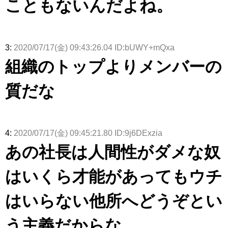
こともないんだよね。
んを連れて
アイドル – ぷぅアンテナ / 2022年3月22日（火）のメディア情報
きた。】
アイドル – ぷぅアンテナ / 【乃木坂46】井上和の『なぎおはぎ』って こん
ぺいとう×いちごみるく×マヨラー星人 と同じと考えてよろしいですか？
アイドル – ぷぅアンテナ / 【乃木坂46】日村勇紀 gif職人が切り抜いた名シ
ーン.gif
3:
2020/07/17(金) 09:43:26.04 ID:bUWY+mQxa
ふぇどみ！ / 【悲報】呪術廻戦、視聴率5.1%
組織のトップよりメンバーの
ふぇどみ！ / 【画像】スポ－ツキャスターお姉さん・ハメまくりだったｗｗ
ｗｗｗｗｗｗｗｗｗｗ
ふぇどみ！ / 【悲報】母「裕福な過程が高学歴になるとか大嘘。教育に金を
質だな
かけまくったうちの息子が団地住みの貧乏に学歴で負けた」
Powered by livedoor 相互RSS
4:
2020/07/17(金) 09:45:21.80 ID:9j6DExzia
あの社長は人間性がダメな奴
はいくら才能があってもウチ
はいらない他所へどうぞとい
う主義だからな