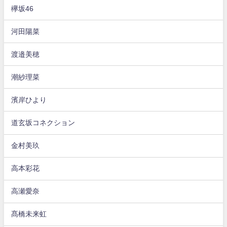
欅坂46
河田陽菜
渡邉美穂
潮紗理菜
濱岸ひより
道玄坂コネクション
金村美玖
高本彩花
高瀬愛奈
髙橋未来虹