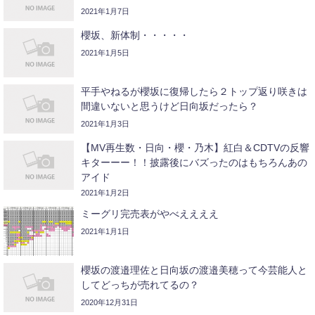
2021年1月7日
櫻坂、新体制・・・・・
2021年1月5日
平手やねるが櫻坂に復帰したら２トップ返り咲きは
間違いないと思うけど日向坂だったら？
2021年1月3日
【MV再生数・日向・櫻・乃木】紅白＆CDTVの反響
キターーー！！披露後にバズったのはもちろんあの
アイド
2021年1月2日
ミーグリ完売表がやべええええ
2021年1月1日
櫻坂の渡邉理佐と日向坂の渡邉美穂って今芸能人と
してどっちが売れてるの？
2020年12月31日