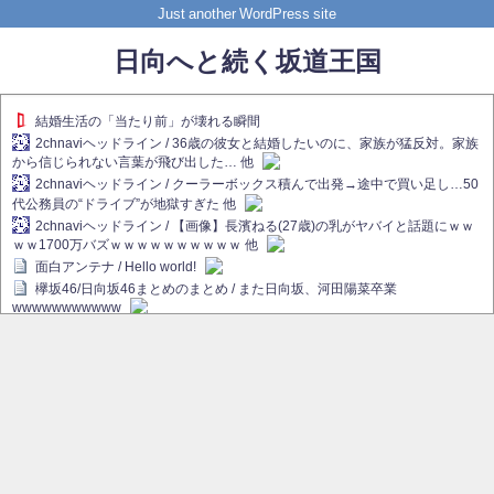
Just another WordPress site
日向へと続く坂道王国
結婚生活の「当たり前」が壊れる瞬間
2chnaviヘッドライン / 36歳の彼女と結婚したいのに、家族が猛反対。家族
から信じられない言葉が飛び出した… 他
2chnaviヘッドライン / クーラーボックス積んで出発→途中で買い足し…50
代公務員の“ドライブ”が地獄すぎた 他
2chnaviヘッドライン / 【画像】長濱ねる(27歳)の乳がヤバイと話題にｗｗ
ｗｗ1700万バズｗｗｗｗｗｗｗｗｗｗ 他
面白アンテナ / Hello world!
欅坂46/日向坂46まとめのまとめ / また日向坂、河田陽菜卒業
wwwwwwwwwww
欅坂あんてな ～欅坂46のニュース・情報・話題をピックアップ / れなぁ
画伯こと櫻坂46守屋麗奈、生放送で新作を発表【ラヴィット！】
欅坂/日向坂46まとめのまとめ / 【櫻坂46】ハリソン守屋「ゆーづのせいで
す」【ラヴィット!】
日向坂46まとめのまとめ / 長濱ねる、事務所移籍 フラーム所属を発表
日向坂46まとめのまとめ / 【日向坂46】河田陽菜卒業後、衝撃の年齢順が
こちら
乃木坂欅坂まとめのまとめ / 【日向坂46】河田陽菜推し、このときに卒業