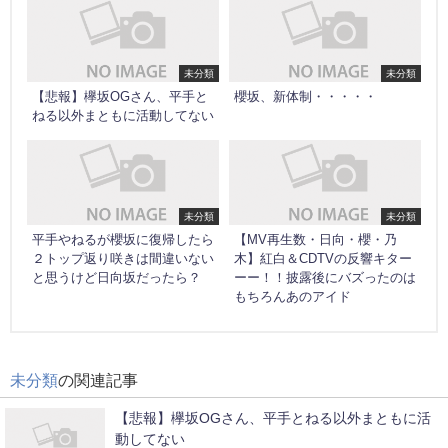
未分類
未分類
【悲報】欅坂OGさん、平手と
櫻坂、新体制・・・・・
ねる以外まともに活動してない
未分類
未分類
平手やねるが櫻坂に復帰したら
【MV再生数・日向・櫻・乃
２トップ返り咲きは間違いない
木】紅白＆CDTVの反響キター
と思うけど日向坂だったら？
ーー！！披露後にバズったのは
もちろんあのアイド
未分類
の関連記事
【悲報】欅坂OGさん、平手とねる以外まともに活
動してない