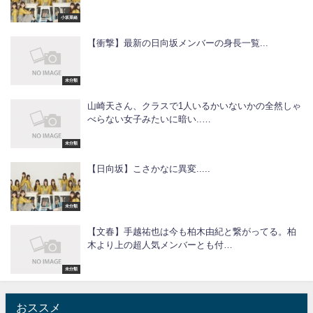
小坂菜緒
【衝撃】最新の日向坂メンバーの身長一覧...
未分類
山崎天さん、クラスで1人いるかいないかの全然しゃ
べらない女子みたいに暗い..…
未分類
【日向坂】こさかなに異変.....
未分類
【文春】手越祐也は今も柏木由紀と繋がってる。柏
木より上の超人気メンバーとも付…
未分類
おススメ