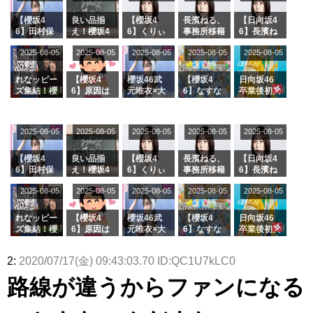
日向坂46まとめのまとめ / 【日向坂46】富田鈴花、次の事務所が決まって
【櫻坂4
良い品揃
【櫻坂4
長濱ねる、
【日向坂4
そう！？
6】田村保
え！櫻坂4
6】くりぃ
事務所移籍
6】長濱ね
日向坂46まとめのまとめ / 【日向坂46】富田鈴花、次の事務所が決まって
乃だけジャ
6 12thシン
むしちゅー
フラーム所
る、種花か
そう！？
2025-08-05
2025-08-05
2025-08-05
2025-08-05
2025-08-05
ージを脱い
グル『Mak
の2人を手
属を発表
ら移籍しフ
乃木坂46アンテナ / 【日向坂46】この月、何かあるのか！？『お願いバッ
でいた理由
e or Brea
玉に取る大
ラーム所属
k』オフィ
沼晶保【く
に。これで
ハ！』ミーグリ日程がこちら
れなッピー
【櫻坂4
櫻坂46武
【櫻坂4
日向坂46
シャルグッ
りぃむナン
事務所に所
乃木坂あんてな ～乃木坂46・欅坂46・日向坂46のニュース・情報・話題
ズ集結！櫻
6】原因は
元唯衣×大
6】なすな
卒業後初共
ズ絶賛販売
タラ】
属している
をピックアップ / 日向坂46卒業後初共演！佐々木久美さん、師匠オードリー若
坂46守屋
これか！？
沼晶保、お
か中西さん
演！佐々木
受付中
のは... おひ
麗奈×遠藤
大園玲、B
風呂場のE
が号泣した
久美さん、
林さんと再会した結果･･･【激レアさんを連れてきた。】
さまの反応
理子、8/6
uddiesを
カップお姉
2曲目っ
師匠オード
欅坂46/日向坂46まとめのまとめ / 『anan』の表紙の櫻坂46さん、多様性
2025-08-05
2025-08-05
2025-08-05
2025-08-05
がこちら
2025-08-05
「ラヴィッ
ざわつかせ
さんに恐怖
て...【ラヴ
リー若林さ
の時代だと話題に
ト！」水曜
る...
【くりぃむ
ィット 東
んと再会し
欅坂46/日向坂46まとめのまとめ / 日向坂46より重大発表！！！！
スタジオ出
ナンタラ】
京ドーム公
た結果･･･
【櫻坂4
良い品揃
【櫻坂4
長濱ねる、
【日向坂4
日向坂46まとめのまとめ / 【朗報】増田三莉音さんの生足
演決定
演】
【激レアさ
6】田村保
え！櫻坂4
6】くりぃ
事務所移籍
6】長濱ね
wwwwwwwwwwww
んを連れて
乃だけジャ
6 12thシン
むしちゅー
フラーム所
る、種花か
2025-08-05
2025-08-05
2025-08-05
2025-08-05
きた。】
2025-08-05
ージを脱い
グル『Mak
の2人を手
属を発表
ら移籍しフ
日向坂46まとめのまとめ / 筒井あやめ、アレをチラリ。こういう偶然の方
でいた理由
e or Brea
玉に取る大
ラーム所属
が官能的だよな？
k』オフィ
沼晶保【く
に。これで
れなッピー
【櫻坂4
櫻坂46武
【櫻坂4
日向坂46
日向坂46まとめのまとめ / 【日向坂46】富田鈴花1st写真集の先行カット、
シャルグッ
りぃむナン
事務所に所
ズ集結！櫻
6】原因は
元唯衣×大
6】なすな
卒業後初共
これも素晴らしい
ズ絶賛販売
タラ】
属している
坂46守屋
これか！？
沼晶保、お
か中西さん
演！佐々木
日向坂46まとめのまとめ / 【日向坂46】五期生着ぐるみ生写真も！ 富田鈴
受付中
のは... おひ
麗奈×遠藤
大園玲、B
風呂場のE
が号泣した
久美さん、
花考案グッズ＆生写真5種が公開される
2:
2020/07/17(金) 09:43:03.70 ID:QC1U7kLC0
さまの反応
理子、8/6
uddiesを
カップお姉
2曲目っ
師匠オード
がこちら
日向坂46まとめのまとめ / これから彼氏と行為する直前の賀喜遥香、やば
「ラヴィッ
ざわつかせ
さんに恐怖
て...【ラヴ
リー若林さ
路線が違うからファンになる
い
ト！」水曜
る...
【くりぃむ
ィット 東
んと再会し
スタジオ出
ナンタラ】
京ドーム公
た結果･･･
アイドル – ぷぅアンテナ / 「乃木坂46ののぎおび⊿」北野日奈子が生配
演決定
演】
【激レアさ
信！【2022.3.22 17:15〜 SHOWROOM】