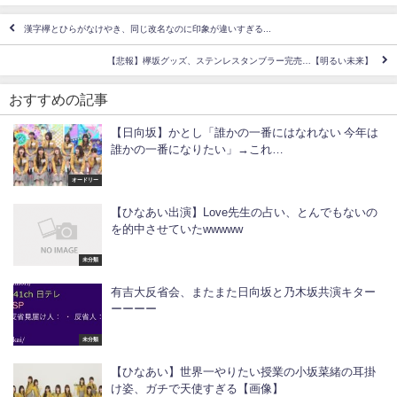
漢字欅とひらがなけやき、同じ改名なのに印象が違いすぎる...
【悲報】欅坂グッズ、ステンレスタンブラー完売…【明るい未来】
おすすめの記事
【日向坂】かとし「誰かの一番にはなれない 今年は
誰かの一番になりたい」→これ…
オードリー
【ひなあい出演】Love先生の占い、とんでもないの
を的中させていたwwwww
未分類
有吉大反省会、またまた日向坂と乃木坂共演キター
ーーーー
未分類
【ひなあい】世界一やりたい授業の小坂菜緒の耳掛
け姿、ガチで天使すぎる【画像】