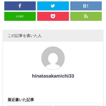
がこちら
ざわつかせ
「ラヴィッ
ざわつかせ
さんに恐怖
る...
ト！」水曜
る...
【くりぃむ
スタジオ出
ナンタラ】
演決定
LINE
この記事を書いた人
hinatasakamichi33
最近書いた記事