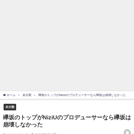
を察していた...
乃木坂46アンテナ / 長濱ねる、事務所移籍 フラーム所属を発表
乃木坂あんてな ～乃木坂46・欅坂46・日向坂46のニュース・情報・話題
をピックアップ / 【櫻坂46】ミーグリで喧嘩！？山下瞳月、これはマジギレし
てる
欅坂あんてな ～欅坂46のニュース・情報・話題をピックアップ / 良い品
揃え！櫻坂46 12thシングル『Make or Break』オフィシャルグッズ絶賛販売受
付中
欅坂/日向坂46まとめのまとめ / 【櫻坂46】原因はこれか！？大園玲、
Buddiesをざわつかせる...
乃木坂46アンテナ / 【櫻坂46】田村保乃だけジャージを脱いでいた理由
乃木坂あんてな ～乃木坂46・欅坂46・日向坂46のニュース・情報・話題
をピックアップ / 【櫻坂46】久々にあのメンバーがラヴィット出演へ！！！
日向坂46まとめのまとめ / 【櫻坂46】田村保乃だけジャージを脱いでいた
理由
日向坂46まとめのまとめ / 【日向坂46】富田鈴花1st写真集、発売記念記者
ホーム
未分類
欅坂のトップがNiziUのプロデューサーなら欅坂は崩壊しなかった
会見の模様がこちら！
乃木坂欅坂まとめのまとめ / 【日向坂46】河田陽菜卒業の影響、ガチでデ
未分類
カそう...
欅坂あんてな ～欅坂46のニュース・情報・話題をピックアップ / れなッ
欅坂のトップがNiziUのプロデューサーなら欅坂は
ピーズ集結！櫻坂46守屋麗奈×遠藤理子、8/6「ラヴィット！」水曜スタジオ出
崩壊しなかった
演決定
欅坂/日向坂46まとめのまとめ / 【櫻坂46】田村保乃だけジャージを脱いで