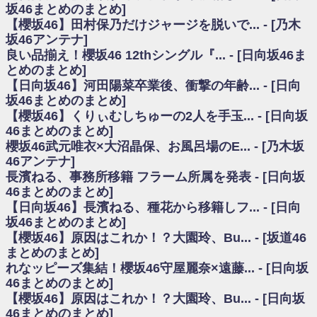
いた理由
坂46まとめのまとめ]
日向坂46まとめのまとめ / 【日向坂46】若林さん「笑えないぐらい師匠だ
【櫻坂46】田村保乃だけジャージを脱いで... - [乃木
から」佐々木久美と卒業後初の共演の様子がこちら！【激レアさん】
坂46アンテナ]
日向坂46まとめのまとめ / 【元日向坂46】情報解禁前で言えない！？丹生
良い品揃え！櫻坂46 12thシングル『... - [日向坂46ま
ちゃん、メンバーと会った模様
とめのまとめ]
乃木坂欅坂まとめのまとめ / 【日向坂46】この月、何かあるのか！？『お
【日向坂46】河田陽菜卒業後、衝撃の年齢... - [日向
願いバッハ！』ミーグリ日程がこちら
欅坂/日向坂46まとめのまとめ / 【櫻坂46】ミーグリで喧嘩！？山下瞳月、
坂46まとめのまとめ]
これはマジギレしてる
【櫻坂46】くりぃむしちゅーの2人を手玉... - [日向坂
乃木坂46アンテナ / 【櫻坂46】ハリソン守屋「ゆーづのせいです」【ラヴ
46まとめのまとめ]
ィット!】
櫻坂46武元唯衣×大沼晶保、お風呂場のE... - [乃木坂
乃木坂あんてな ～乃木坂46・欅坂46・日向坂46のニュース・情報・話題
46アンテナ]
をピックアップ / 良い品揃え！櫻坂46 12thシングル『Make or Break』オフィ
シャルグッズ絶賛販売受付中
長濱ねる、事務所移籍 フラーム所属を発表 - [日向坂
日向坂46まとめのまとめ / 【日向坂46】この月、何かあるのか！？『お願
46まとめのまとめ]
いバッハ！』ミーグリ日程がこちら
【日向坂46】長濱ねる、種花から移籍しフ... - [日向
日向坂46まとめのまとめ / 【元日向坂46】この卒業生、めちゃくちゃテレ
坂46まとめのまとめ]
ビで見かけるな
【櫻坂46】原因はこれか！？大園玲、Bu... - [坂道46
欅坂/日向坂46まとめのまとめ / 【櫻坂46】リアルミーグリであの販売も！
まとめのまとめ]
『Make or Break』オフィシャルグッズ解禁
れなッピーズ集結！櫻坂46守屋麗奈×遠藤... - [日向坂
乃木坂46アンテナ / 【櫻坂46】ミーグリで喧嘩！？山下瞳月、これはマジ
ギレしてる
46まとめのまとめ]
乃木坂あんてな ～乃木坂46・欅坂46・日向坂46のニュース・情報・話題
【櫻坂46】原因はこれか！？大園玲、Bu... - [日向坂
をピックアップ / れなッピーズ集結！櫻坂46守屋麗奈×遠藤理子、8/6「ラヴィ
46まとめのまとめ]
ット！」水曜スタジオ出演決定