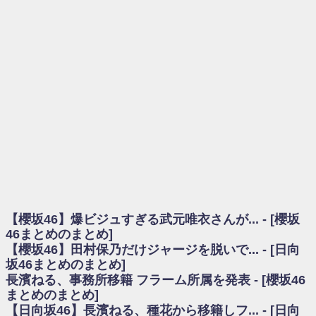
を察していた...
乃木坂46アンテナ / 長濱ねる、事務所移籍 フラーム所属を発表
乃木坂あんてな ～乃木坂46・欅坂46・日向坂46のニュース・情報・話題
をピックアップ / 【櫻坂46】ミーグリで喧嘩！？山下瞳月、これはマジギレし
てる
欅坂あんてな ～欅坂46のニュース・情報・話題をピックアップ / 良い品
揃え！櫻坂46 12thシングル『Make or Break』オフィシャルグッズ絶賛販売受
付中
欅坂/日向坂46まとめのまとめ / 【櫻坂46】原因はこれか！？大園玲、
Buddiesをざわつかせる...
乃木坂46アンテナ / 【櫻坂46】田村保乃だけジャージを脱いでいた理由
乃木坂あんてな ～乃木坂46・欅坂46・日向坂46のニュース・情報・話題
をピックアップ / 【櫻坂46】久々にあのメンバーがラヴィット出演へ！！！
日向坂46まとめのまとめ / 【櫻坂46】田村保乃だけジャージを脱いでいた
理由
【櫻坂46】爆ビジュすぎる武元唯衣さんが... - [櫻坂
日向坂46まとめのまとめ / 【日向坂46】富田鈴花1st写真集、発売記念記者
会見の模様がこちら！
46まとめのまとめ]
乃木坂欅坂まとめのまとめ / 【日向坂46】河田陽菜卒業の影響、ガチでデ
【櫻坂46】田村保乃だけジャージを脱いで... - [日向
カそう...
坂46まとめのまとめ]
欅坂あんてな ～欅坂46のニュース・情報・話題をピックアップ / れなッ
長濱ねる、事務所移籍 フラーム所属を発表 - [櫻坂46
ピーズ集結！櫻坂46守屋麗奈×遠藤理子、8/6「ラヴィット！」水曜スタジオ出
まとめのまとめ]
演決定
【日向坂46】長濱ねる、種花から移籍しフ... - [日向
欅坂/日向坂46まとめのまとめ / 【櫻坂46】田村保乃だけジャージを脱いで