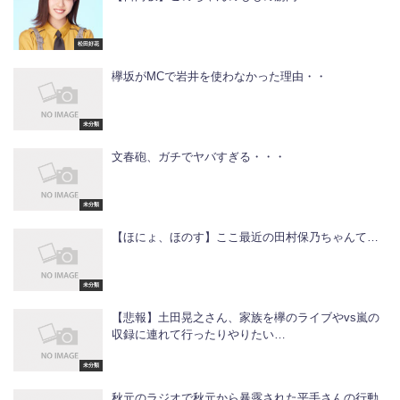
松田好花
欅坂がMCで岩井を使わなかった理由・・
未分類
文春砲、ガチでヤバすぎる・・・
未分類
【ほにょ、ほのす】ここ最近の田村保乃ちゃんて…
未分類
【悲報】土田晃之さん、家族を欅のライブやvs嵐の
収録に連れて行ったりやりたい…
未分類
秋元のラジオで秋元から暴露された平手さんの行動