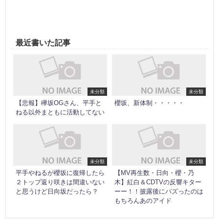
最近書いた記事
未分類
未分類
【悲報】欅坂OGさん、平手と
櫻坂、新体制・・・・・
ねる以外まともに活動してない
未分類
未分類
平手やねるが櫻坂に復帰したら
【MV再生数・日向・櫻・乃
２トップ返り咲きは間違いない
木】紅白＆CDTVの反響キター
と思うけど日向坂だったら？
ーー！！披露後にバズったのは
もちろんあのアイド