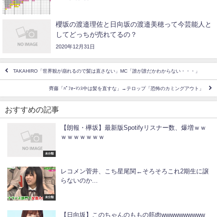
櫻坂の渡邉理佐と日向坂の渡邉美穂って今芸能人と
してどっちが売れてるの？
2020年12月31日
TAKAHIRO「世界観が崩れるので髪は直さない」MC「誰が誰だかわからない・・・」
齊藤「ﾊﾟﾌｫｰﾏﾝｽ中は髪を直すな」→テロップ「恐怖のカミングアウト」
おすすめの記事
【朗報・欅坂】最新版Spotifyリスナー数、爆増ｗｗ
ｗｗｗｗｗｗｗ
未分類
レコメン菅井、こち星尾関←そろそろこれ2期生に譲
らないのか...
未分類
【日向坂】このちゃんのももの筋肉wwwwwwwwww