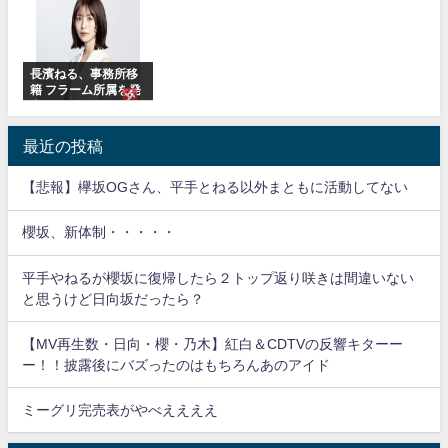
まの反応がこちら
長濱ねる、事務所移
籍 フラーム所属を発
表
最近の投稿
【悲報】欅坂OGさん、平手とねる以外まともに活動してない
櫻坂、新体制・・・・・
平手やねるが櫻坂に復帰したら２トップ返り咲きは間違いない
と思うけど日向坂だったら？
【MV再生数・日向・櫻・乃木】紅白＆CDTVの反響キターー
ー！！披露後にバズったのはもちろんあのアイド
ミーグリ完売表がやべええええ