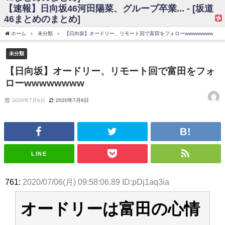
【速報】日向坂46河田陽菜、グループ卒業... - [坂道
日向坂46まとめのまとめ / 【日向坂46】富田鈴花、次の事務所が決まって
46まとめのまとめ]
そう！？
日向坂46まとめのまとめ / 【日向坂46】富田鈴花、次の事務所が決まって
ホーム
未分類
【日向坂】オードリー、リモート回で富田をフォローwwwwwwww
そう！？
乃木坂46アンテナ / 【日向坂46】この月、何かあるのか！？『お願いバッ
未分類
ハ！』ミーグリ日程がこちら
乃木坂あんてな ～乃木坂46・欅坂46・日向坂46のニュース・情報・話題
【日向坂】オードリー、リモート回で富田をフォ
をピックアップ / 日向坂46卒業後初共演！佐々木久美さん、師匠オードリー若
ローwwwwwwww
林さんと再会した結果･･･【激レアさんを連れてきた。】
欅坂46/日向坂46まとめのまとめ / 『anan』の表紙の櫻坂46さん、多様性
の時代だと話題に
2020年7月6日
2020年7月6日
欅坂46/日向坂46まとめのまとめ / 日向坂46より重大発表！！！！
日向坂46まとめのまとめ / 【朗報】増田三莉音さんの生足
wwwwwwwwwwww
日向坂46まとめのまとめ / 筒井あやめ、アレをチラリ。こういう偶然の方
が官能的だよな？
LINE
日向坂46まとめのまとめ / 【日向坂46】富田鈴花1st写真集の先行カット、
これも素晴らしい
日向坂46まとめのまとめ / 【日向坂46】五期生着ぐるみ生写真も！ 富田鈴
761:
2020/07/06(月) 09:58:06.89 ID:pDj1aq3ia
花考案グッズ＆生写真5種が公開される
日向坂46まとめのまとめ / これから彼氏と行為する直前の賀喜遥香、やば
い
オードリーは富田の心情
アイドル – ぷぅアンテナ / 「乃木坂46ののぎおび⊿」北野日奈子が生配
信！【2022.3.22 17:15〜 SHOWROOM】