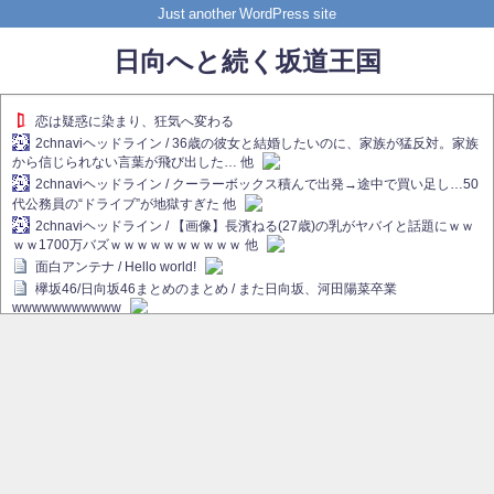
Just another WordPress site
日向へと続く坂道王国
恋は疑惑に染まり、狂気へ変わる
2chnaviヘッドライン / 36歳の彼女と結婚したいのに、家族が猛反対。家族
から信じられない言葉が飛び出した… 他
2chnaviヘッドライン / クーラーボックス積んで出発→途中で買い足し…50
代公務員の“ドライブ”が地獄すぎた 他
2chnaviヘッドライン / 【画像】長濱ねる(27歳)の乳がヤバイと話題にｗｗ
ｗｗ1700万バズｗｗｗｗｗｗｗｗｗｗ 他
面白アンテナ / Hello world!
欅坂46/日向坂46まとめのまとめ / また日向坂、河田陽菜卒業
wwwwwwwwwww
欅坂あんてな ～欅坂46のニュース・情報・話題をピックアップ / れなぁ
画伯こと櫻坂46守屋麗奈、生放送で新作を発表【ラヴィット！】
欅坂/日向坂46まとめのまとめ / 【櫻坂46】ハリソン守屋「ゆーづのせいで
す」【ラヴィット!】
日向坂46まとめのまとめ / 長濱ねる、事務所移籍 フラーム所属を発表
日向坂46まとめのまとめ / 【日向坂46】河田陽菜卒業後、衝撃の年齢順が
こちら
乃木坂欅坂まとめのまとめ / 【日向坂46】河田陽菜推し、このときに卒業