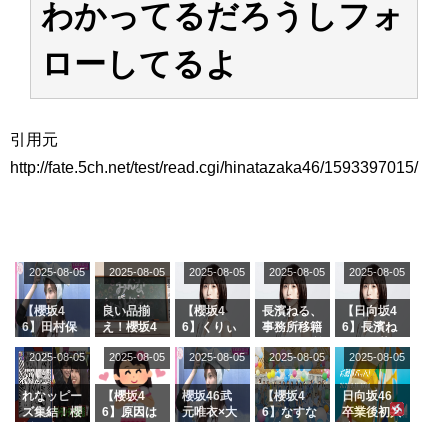
わかってるだろうしフォ
アイドル – ぷぅアンテナ / 2022年3月22日（火）のメディア情報
アイドル – ぷぅアンテナ / 【乃木坂46】井上和の『なぎおはぎ』って こん
ぺいとう×いちごみるく×マヨラー星人 と同じと考えてよろしいですか？
ローしてるよ
アイドル – ぷぅアンテナ / 【乃木坂46】日村勇紀 gif職人が切り抜いた名シ
ーン.gif
ふぇどみ！ / 【悲報】呪術廻戦、視聴率5.1%
ふぇどみ！ / 【画像】スポ－ツキャスターお姉さん・ハメまくりだったｗｗ
引用元
ｗｗｗｗｗｗｗｗｗｗ
http://fate.5ch.net/test/read.cgi/hinatazaka46/1593397015/
ふぇどみ！ / 【悲報】母「裕福な過程が高学歴になるとか大嘘。教育に金を
かけまくったうちの息子が団地住みの貧乏に学歴で負けた」
Powered by livedoor 相互RSS
2025-08-05
2025-08-05
2025-08-05
2025-08-05
2025-08-05
【櫻坂4
良い品揃
【櫻坂4
長濱ねる、
【日向坂4
6】田村保
え！櫻坂4
6】くりぃ
事務所移籍
6】長濱ね
乃だけジャ
6 12thシン
むしちゅー
フラーム所
る、種花か
2025-08-05
2025-08-05
2025-08-05
2025-08-05
2025-08-05
ージを脱い
グル『Mak
の2人を手
属を発表
ら移籍しフ
でいた理由
e or Brea
玉に取る大
ラーム所属
k』オフィ
沼晶保【く
に。これで
れなッピー
【櫻坂4
櫻坂46武
【櫻坂4
日向坂46
シャルグッ
りぃむナン
事務所に所
ズ集結！櫻
6】原因は
元唯衣×大
6】なすな
卒業後初共
ズ絶賛販売
タラ】
属している
坂46守屋
これか！？
沼晶保、お
か中西さん
演！佐々木
受付中
のは... おひ
麗奈×遠藤
大園玲、B
風呂場のE
が号泣した
久美さん、