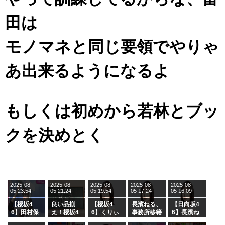
田は
モノマネと同じ要領でやりゃ
あ出来るようになるよ
もしくは初めから若林とブッ
クを決めとく
2025-08-
2025-08-
2025-08-
2025-08-
2025-08-
05 23:54
05 21:24
05 19:54
05 17:24
05 16:09
【櫻坂4
良い品揃
【櫻坂4
長濱ねる、
【日向坂4
6】田村保
え！櫻坂4
6】くりぃ
事務所移籍
6】長濱ね
乃だけジャ
6 12thシン
むしちゅー
フラーム所
る、種花か