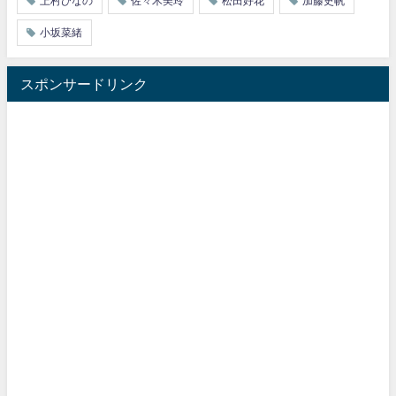
上村ひなの
佐々木美玲
松田好花
加藤史帆
小坂菜緒
スポンサードリンク