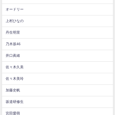
オードリー
上村ひなの
丹生明里
乃木坂46
井口眞緒
佐々木久美
佐々木美玲
加藤史帆
坂道研修生
宮田愛萌