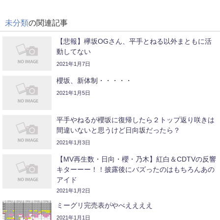
未分類
の関連記事
【悲報】欅坂OGさん、平手とねる以外まともに活
動してない
2021年1月7日
櫻坂、新体制・・・・・
2021年1月5日
平手やねるが櫻坂に復帰したら２トップ返り咲きは
間違いないと思うけど日向坂だったら？
2021年1月3日
【MV再生数・日向・櫻・乃木】紅白＆CDTVの反響
キターーー！！披露後にバズったのはもちろんあの
アイド
2021年1月2日
ミーグリ完売表がやべええええ
2021年1月1日