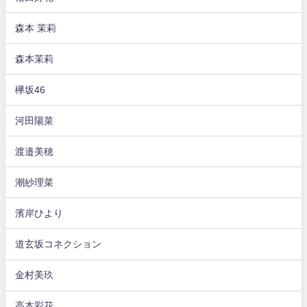
森本 茉莉
森本茉莉
欅坂46
河田陽菜
渡邉美穂
潮紗理菜
濱岸ひより
道玄坂コネクション
金村美玖
高本彩花