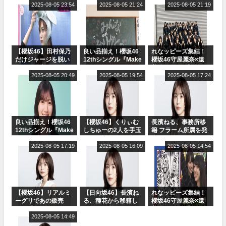
2025-08-05 23:54
2025-08-05 21:24
2025-08-05 21:19
【櫻坂46】田村保乃
良い品揃え！櫻坂46
れなッピーズ集結！
だけジャージを脱い
12thシングル『Make
櫻坂46守屋麗奈×遠
でいた理由
or Break』オフィシ
藤理子、8/6「ラヴィ
2025-08-05 20:49
ャルグッズ絶賛販売
2025-08-05 19:54
ット！」水曜スタジ
2025-08-05 17:24
受付中
オ出演決定
良い品揃え！櫻坂46
【櫻坂46】くりぃむ
長濱ねる、事務所移
12thシングル『Make
しちゅーの2人を手玉
籍 フラーム所属を発
or Break』オフィシ
に取る大沼晶保【く
表
ャルグッズ絶賛販売
2025-08-05 17:19
りぃむナンタラ】
2025-08-05 16:09
2025-08-05 14:54
受付中
【櫻坂46】リアルミ
【日向坂46】長濱ね
れなッピーズ集結！
ーグリであの販売
る、種花から移籍し
櫻坂46守屋麗奈×遠
も！『Make or
フラーム所属に。こ
藤理子、8/6「ラヴィ
Break』オフィシャ
2025-08-05 14:49
れで事務所に所属し
ット！」水曜スタジ
ルグッズ解禁
ているのは... おひさ
オ出演決定