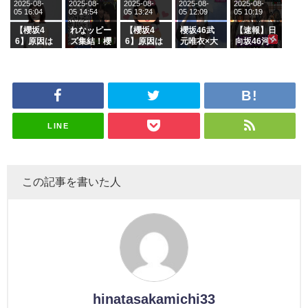
2025-08-
2025-08-
2025-08-
2025-08-
2025-08-
ージを脱い
グル『Mak
の2人を手
属を発表
ら移籍しフ
05 16:04
05 14:54
05 13:24
05 12:09
05 10:19
でいた理由
e or Brea
玉に取る大
ラーム所属
k』オフィ
沼晶保【く
に。これで
【櫻坂4
れなッピー
【櫻坂4
櫻坂46武
【速報】日
シャルグッ
りぃむナン
事務所に所
6】原因は
ズ集結！櫻
6】原因は
元唯衣×大
向坂46河
ズ絶賛販売
タラ】
属している
これか！？
坂46守屋
これか！？
沼晶保、お
田陽菜、グ
受付中
のは... おひ
大園玲、B
麗奈×遠藤
大園玲、B
風呂場のE
ループ卒業
さまの反応
uddiesを
理子、8/6
uddiesを
カップお姉
を発表
がこちら
ざわつかせ
「ラヴィッ
ざわつかせ
さんに恐怖
る...
ト！」水曜
る...
【くりぃむ
スタジオ出
ナンタラ】
演決定
LINE
この記事を書いた人
hinatasakamichi33