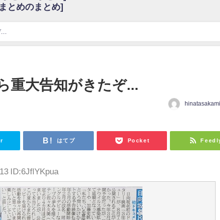
6まとめのまとめ]
w
官能的だよな？
これも素晴らしい
..
花考案グッズ＆生写真5種が公開される
3.22 17:15〜 SHOWROOM】
んぺいとう×いちごみるく×マヨラー星人 と同じと考えてよろしいですか？
重大告知がきたぞ...
gif
hinatasakam
ｗｗｗｗｗｗｗｗｗｗ
をかけまくったうちの息子が団地住みの貧乏に学歴で負けた」
r
はてブ
Pocket
Feedl
13 ID:6JflYKpua