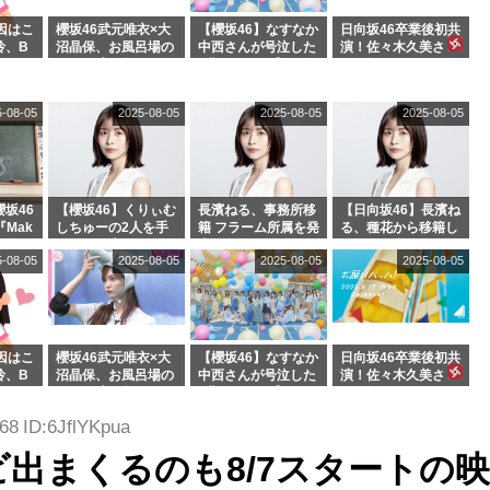
因はこ
櫻坂46武元唯衣×大
【櫻坂46】なすなか
日向坂46卒業後初共
玲、B
沼晶保、お風呂場の
中西さんが号泣した
演！佐々木久美さ
わつかせ
Eカップお姉さんに
2曲目って...【ラヴ
ん、師匠オードリー
恐怖【くりぃむナン
ィット 東京ドーム公
若林さんと再会した
タラ】
演】
結果･･･【激レアさ
5-08-05
2025-08-05
2025-08-05
2025-08-05
んを連れてきた。】
坂46
【櫻坂46】くりぃむ
長濱ねる、事務所移
【日向坂46】長濱ね
『Mak
しちゅーの2人を手
籍 フラーム所属を発
る、種花から移籍し
』オフィ
玉に取る大沼晶保
表
フラーム所属に。こ
5-08-05
2025-08-05
2025-08-05
2025-08-05
絶賛販
【くりぃむナンタ
れで事務所に所属し
ラ】
ているのは... おひさ
まの反応がこちら
因はこ
櫻坂46武元唯衣×大
【櫻坂46】なすなか
日向坂46卒業後初共
玲、B
沼晶保、お風呂場の
中西さんが号泣した
演！佐々木久美さ
わつかせ
Eカップお姉さんに
2曲目って...【ラヴ
ん、師匠オードリー
恐怖【くりぃむナン
ィット 東京ドーム公
若林さんと再会した
68 ID:6JflYKpua
タラ】
演】
結果･･･【激レアさ
んを連れてきた。】
出まくるのも8/7スタートの