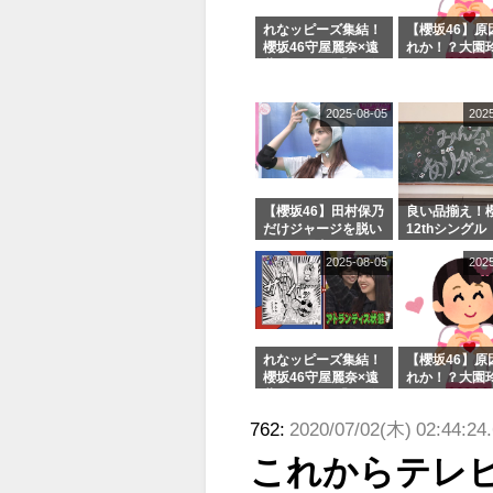
れなッピーズ集結！
【櫻坂46】原
櫻坂46守屋麗奈×遠
れか！？大園
藤理子、8/6「ラヴ
uddiesをざ
ィット！」水曜スタ
る...
ジオ出演決定
2025-08-05
202
【櫻坂46】田村保乃
良い品揃え！櫻
だけジャージを脱い
12thシングル
でいた理由
e or Break
2025-08-05
202
シャルグッズ
売受付中
れなッピーズ集結！
【櫻坂46】原
櫻坂46守屋麗奈×遠
れか！？大園
藤理子、8/6「ラヴ
uddiesをざ
ィット！」水曜スタ
る...
762:
2020/07/02(木) 02:44:24.
ジオ出演決定
これからテレビ