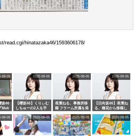
t/read.cgi/hinatazaka46/1593606178/
5-08-05
2025-08-05
2025-08-05
2025-08-05
坂46
【櫻坂46】くりぃむ
長濱ねる、事務所移
【日向坂46】長濱ね
『Mak
しちゅーの2人を手
籍 フラーム所属を発
る、種花から移籍し
』オフィ
玉に取る大沼晶保
表
フラーム所属に。こ
5-08-05
2025-08-05
2025-08-05
2025-08-05
絶賛販
【くりぃむナンタ
れで事務所に所属し
ラ】
ているのは... おひさ
まの反応がこちら