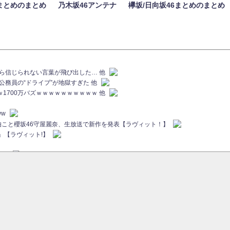
まとめのまとめ
乃木坂46アンテナ
欅坂/日向坂46まとめのまとめ
族から信じられない言葉が飛び出した… 他
代公務員の“ドライブ”が地獄すぎた 他
ｗｗ1700万バズｗｗｗｗｗｗｗｗｗｗ 他
ww
画伯こと櫻坂46守屋麗奈、生放送で新作を発表【ラヴィット！】
」【ラヴィット!】
ちら
ていた...
ピックアップ / 【櫻坂46】ミーグリで喧嘩！？山下瞳月、これはマジギレしてる
46 12thシングル『Make or Break』オフィシャルグッズ絶賛販売受付中
sをざわつかせる...
ピックアップ / 【櫻坂46】久々にあのメンバーがラヴィット出演へ！！！