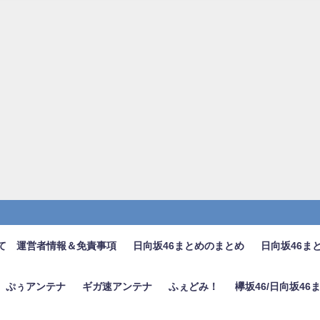
て 運営者情報＆免責事項
日向坂46まとめのまとめ
日向坂46ま
ぷぅアンテナ
ギガ速アンテナ
ふぇどみ！
欅坂46/日向坂4