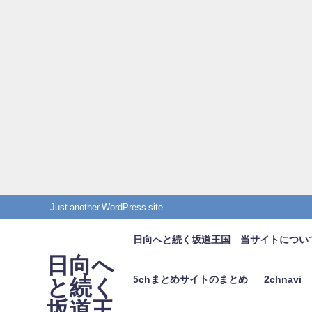
Just another WordPress site
日向へと続く坂道王国 当サイトについ
日向へ
5chまとめサイトのまとめ
2chnavi
と続く
坂道王