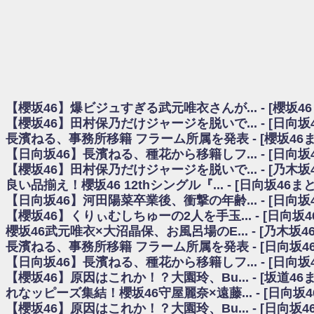
日向坂46まとめのまとめ / 【櫻坂46】田村保乃だけジャージを脱いでいた理
日向坂46まとめのまとめ / 【日向坂46】富田鈴花1st写真集、発売記念記者
乃木坂欅坂まとめのまとめ / 【日向坂46】河田陽菜卒業の影響、ガチでデカそう
欅坂あんてな ～欅坂46のニュース・情報・話題をピックアップ / れなッピ
欅坂/日向坂46まとめのまとめ / 【櫻坂46】田村保乃だけジャージを脱いでい
日向坂46まとめのまとめ / 【日向坂46】若林さん「笑えないぐらい師匠
日向坂46まとめのまとめ / 【元日向坂46】情報解禁前で言えない！？丹生
【櫻坂46】爆ビジュすぎる武元唯衣さんが... - [櫻坂4
乃木坂欅坂まとめのまとめ / 【日向坂46】この月、何かあるのか！？『お
【櫻坂46】田村保乃だけジャージを脱いで... - [日向
欅坂/日向坂46まとめのまとめ / 【櫻坂46】ミーグリで喧嘩！？山下瞳月、
長濱ねる、事務所移籍 フラーム所属を発表 - [櫻坂46
乃木坂46アンテナ / 【櫻坂46】ハリソン守屋「ゆーづのせいです」【ラヴィッ
【日向坂46】長濱ねる、種花から移籍しフ... - [日向
乃木坂あんてな ～乃木坂46・欅坂46・日向坂46のニュース・情報・話題をピック
日向坂46まとめのまとめ / 【日向坂46】この月、何かあるのか！？『お願
【櫻坂46】田村保乃だけジャージを脱いで... - [乃木坂
日向坂46まとめのまとめ / 【元日向坂46】この卒業生、めちゃくちゃテレビ
良い品揃え！櫻坂46 12thシングル『... - [日向坂46
欅坂/日向坂46まとめのまとめ / 【櫻坂46】リアルミーグリであの販売も！『Ma
【日向坂46】河田陽菜卒業後、衝撃の年齢... - [日向
乃木坂46アンテナ / 【櫻坂46】ミーグリで喧嘩！？山下瞳月、これはマジギ
【櫻坂46】くりぃむしちゅーの2人を手玉... - [日向坂
乃木坂あんてな ～乃木坂46・欅坂46・日向坂46のニュース・情報・話題を
櫻坂46武元唯衣×大沼晶保、お風呂場のE... - [乃木坂4
日向坂46まとめのまとめ / 【日向坂46】富田鈴花、次の事務所が決まってそ
長濱ねる、事務所移籍 フラーム所属を発表 - [日向坂4
日向坂46まとめのまとめ / 【日向坂46】富田鈴花、次の事務所が決まってそ
【日向坂46】長濱ねる、種花から移籍しフ... - [日向
乃木坂46アンテナ / 【日向坂46】この月、何かあるのか！？『お願いバッ
【櫻坂46】原因はこれか！？大園玲、Bu... - [坂道4
乃木坂あんてな ～乃木坂46・欅坂46・日向坂46のニュース・情報・話題を
れなッピーズ集結！櫻坂46守屋麗奈×遠藤... - [日向坂
欅坂46/日向坂46まとめのまとめ / 『anan』の表紙の櫻坂46さん、多様性
【櫻坂46】原因はこれか！？大園玲、Bu... - [日向坂
欅坂46/日向坂46まとめのまとめ / 日向坂46より重大発表！！！！