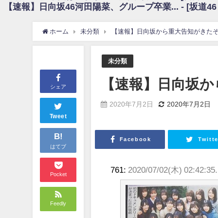
【速報】日向坂46河田陽菜、グループ卒業... - [坂道4
日向坂46まとめのまとめ / 【朗報】増田三莉音さんの生足wwwwwwwwwww
日向坂46まとめのまとめ / 筒井あやめ、アレをチラリ。こういう偶然の方が
日向坂46まとめのまとめ / 【日向坂46】富田鈴花1st写真集の先行カット、
ホーム
未分類
【速報】日向坂から重大告知がきたぞ.
日向坂46まとめのまとめ / 【日向坂46】五期生着ぐるみ生写真も！ 富田鈴
日向坂46まとめのまとめ / これから彼氏と行為する直前の賀喜遥香、やばい
アイドル – ぷぅアンテナ / 「乃木坂46ののぎおび⊿」北野日奈子が生配信！【2022.
未分類
アイドル – ぷぅアンテナ / 2022年3月22日（火）のメディア情報
アイドル – ぷぅアンテナ / 【乃木坂46】井上和の『なぎおはぎ』って こ
【速報】日向坂から
アイドル – ぷぅアンテナ / 【乃木坂46】日村勇紀 gif職人が切り抜いた名シーン.
シェア
ふぇどみ！ / 【悲報】呪術廻戦、視聴率5.1%
ふぇどみ！ / 【画像】スポ－ツキャスターお姉さん・ハメまくりだったｗｗ
2020年7月2日
2020年7月2日
ふぇどみ！ / 【悲報】母「裕福な過程が高学歴になるとか大嘘。教育に金
Tweet
Powered by livedoor 相互RSS
B!
Facebook
Twitte
はてブ
761:
2020/07/02(木) 02:42:35.
Pocket
Feedly