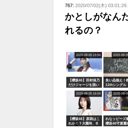
767:
2020/07/02(木) 03:01:29
かとしがなん
れるの？
2025-08-05 23:54
2025-08-0
【櫻坂46】田村保乃
良い品揃え！櫻
だけジャージを脱い
12thシングル
でいた理由
e or Break
2025-08-05 16:04
2025-08-0
シャルグッズ
売受付中
【櫻坂46】原因はこ
れなッピーズ
れか！？大園玲、B
櫻坂46守屋麗