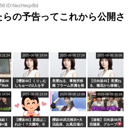
.58 ID:NezHeqxBd
たらの予告ってこれから公開さ
5 21:24
2025-08-05 19:54
2025-08-05 17:24
2025-08-05 16:09
坂46
【櫻坂46】くりぃむ
長濱ねる、事務所移
【日向坂46】長濱ね
『Mak
しちゅーの2人を手
籍 フラーム所属を発
る、種花から移籍し
』オフィ
玉に取る大沼晶保
表
フラーム所属に。こ
5 14:54
2025-08-05 13:24
2025-08-05 12:09
2025-08-05 10:19
絶賛販
【くりぃむナンタ
れで事務所に所属し
ラ】
ているのは... おひさ
まの反応がこちら
集結！
【櫻坂46】原因はこ
櫻坂46武元唯衣×大
【速報】日向坂46河
奈×遠
れか！？大園玲、B
沼晶保、お風呂場の
田陽菜、グループ卒