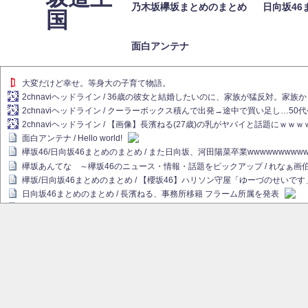
乃木坂欅坂まとめのまとめ
日向坂46
国
面白アンテナ
大変だけど幸せ。等身大の子育て物語。
2chnaviヘッドライン / 36歳の彼女と結婚したいのに、家族が猛反対。家
2chnaviヘッドライン / クーラーボックス積んで出発→途中で買い足し…50
2chnaviヘッドライン / 【画像】長濱ねる(27歳)の乳がヤバイと話題にｗｗ
面白アンテナ / Hello world!
欅坂46/日向坂46まとめのまとめ / また日向坂、河田陽菜卒業wwwwwwwww
欅坂あんてな ～欅坂46のニュース・情報・話題をピックアップ / れなぁ
欅坂/日向坂46まとめのまとめ / 【櫻坂46】ハリソン守屋「ゆーづのせいです
日向坂46まとめのまとめ / 長濱ねる、事務所移籍 フラーム所属を発表
日向坂46まとめのまとめ / 【日向坂46】河田陽菜卒業後、衝撃の年齢順がこ
乃木坂欅坂まとめのまとめ / 【日向坂46】河田陽菜推し、このときに卒業を察し
乃木坂46アンテナ / 長濱ねる、事務所移籍 フラーム所属を発表
乃木坂あんてな ～乃木坂46・欅坂46・日向坂46のニュース・情報・話題を
欅坂あんてな ～欅坂46のニュース・情報・話題をピックアップ / 良い品揃え！櫻坂
欅坂/日向坂46まとめのまとめ / 【櫻坂46】原因はこれか！？大園玲、Buddie
乃木坂46アンテナ / 【櫻坂46】田村保乃だけジャージを脱いでいた理由
乃木坂あんてな ～乃木坂46・欅坂46・日向坂46のニュース・情報・話題を