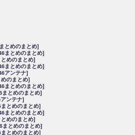
由
会見の模様がこちら！
...
ーズ集結！櫻坂46守屋麗奈×遠藤理子、8/6「ラヴィット！」水曜スタジオ出演決定
た理由
だから」佐々木久美と卒業後初の共演の様子がこちら！【激レアさん】
ちゃん、メンバーと会った模様
6まとめのまとめ]
願いバッハ！』ミーグリ日程がこちら
坂46まとめのまとめ]
これはマジギレしてる
まとめのまとめ]
ト!】
坂46まとめのまとめ]
アップ / 良い品揃え！櫻坂46 12thシングル『Make or Break』オフィシャ
いバッハ！』ミーグリ日程がこちら
46アンテナ]
で見かけるな
まとめのまとめ]
ke or Break』オフィシャルグッズ解禁
坂46まとめのまとめ]
レしてる
46まとめのまとめ]
ピックアップ / れなッピーズ集結！櫻坂46守屋麗奈×遠藤理子、8/6「ラヴィット
6アンテナ]
う！？
6まとめのまとめ]
う！？
坂46まとめのまとめ]
ハ！』ミーグリ日程がこちら
6まとめのまとめ]
ピックアップ / 日向坂46卒業後初共演！佐々木久美さん、師匠オードリー若林さん
46まとめのまとめ]
の時代だと話題に
46まとめのまとめ]