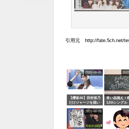
引用元 http://fate.5ch.net/tes
2025-08-05
202
【櫻坂46】田村保乃
良い品揃え！櫻
だけジャージを脱い
12thシングル
でいた理由
e or Break
2025-08-05
202
シャルグッズ
売受付中