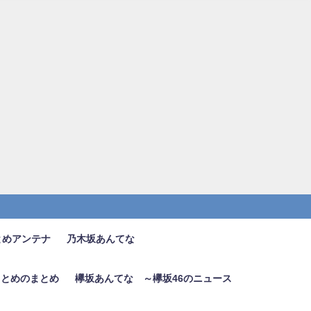
とめアンテナ
乃木坂あんてな
6まとめのまとめ
欅坂あんてな ～欅坂46のニュース