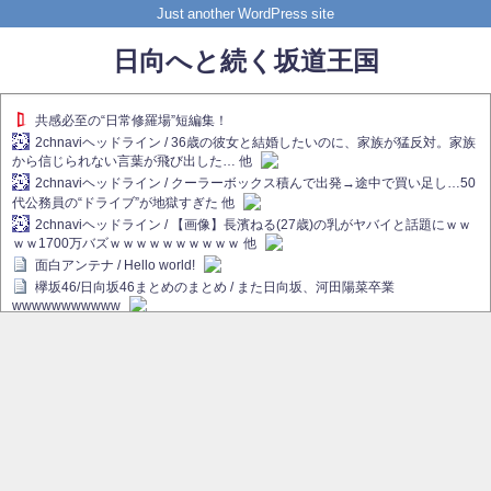
Just another WordPress site
日向へと続く坂道王国
共感必至の“日常修羅場”短編集！
2chnaviヘッドライン / 36歳の彼女と結婚したいのに、家族が猛反対。家族
から信じられない言葉が飛び出した… 他
2chnaviヘッドライン / クーラーボックス積んで出発→途中で買い足し…50
代公務員の“ドライブ”が地獄すぎた 他
2chnaviヘッドライン / 【画像】長濱ねる(27歳)の乳がヤバイと話題にｗｗ
ｗｗ1700万バズｗｗｗｗｗｗｗｗｗｗ 他
面白アンテナ / Hello world!
欅坂46/日向坂46まとめのまとめ / また日向坂、河田陽菜卒業
wwwwwwwwwww
欅坂あんてな ～欅坂46のニュース・情報・話題をピックアップ / れなぁ
画伯こと櫻坂46守屋麗奈、生放送で新作を発表【ラヴィット！】
欅坂/日向坂46まとめのまとめ / 【櫻坂46】ハリソン守屋「ゆーづのせいで
す」【ラヴィット!】
日向坂46まとめのまとめ / 長濱ねる、事務所移籍 フラーム所属を発表
日向坂46まとめのまとめ / 【日向坂46】河田陽菜卒業後、衝撃の年齢順が
こちら
乃木坂欅坂まとめのまとめ / 【日向坂46】河田陽菜推し、このときに卒業