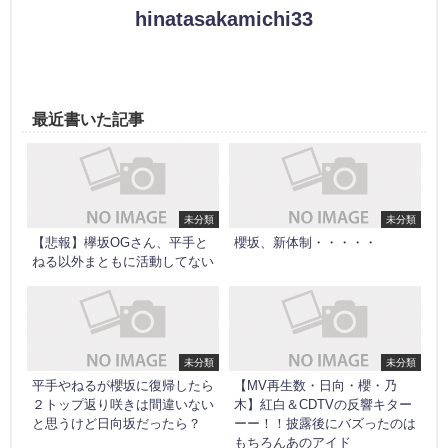
hinatasakamichi33
最近書いた記事
未分類
未分類
【悲報】欅坂OGさん、平手と
櫻坂、新体制・・・・・
ねる以外まともに活動してない
未分類
未分類
平手やねるが櫻坂に復帰したら
【MV再生数・日向・櫻・乃
２トップ返り咲きは間違いない
木】紅白＆CDTVの反響キター
と思うけど日向坂だったら？
ーー！！披露後にバズったのは
もちろんあのアイド