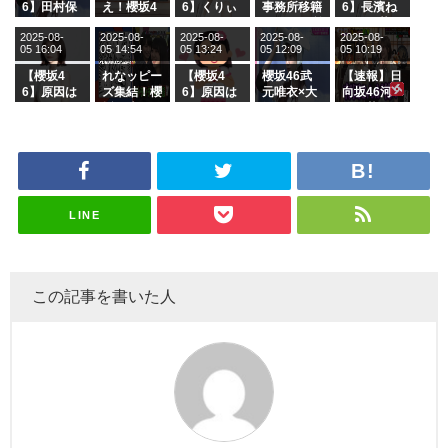
6】田村保
え！櫻坂4
6】くりぃ
事務所移籍
6】長濱ね
乃だけジャ
6 12thシン
むしちゅー
フラーム所
る、種花か
2025-08-
2025-08-
2025-08-
2025-08-
2025-08-
ージを脱い
グル『Mak
の2人を手
属を発表
ら移籍しフ
05 16:04
05 14:54
05 13:24
05 12:09
05 10:19
でいた理由
e or Brea
玉に取る大
ラーム所属
k』オフィ
沼晶保【く
に。これで
【櫻坂4
れなッピー
【櫻坂4
櫻坂46武
【速報】日
シャルグッ
りぃむナン
事務所に所
6】原因は
ズ集結！櫻
6】原因は
元唯衣×大
向坂46河
ズ絶賛販売
タラ】
属している
これか！？
坂46守屋
これか！？
沼晶保、お
田陽菜、グ
受付中
のは... おひ
大園玲、B
麗奈×遠藤
大園玲、B
風呂場のE
ループ卒業
さまの反応
uddiesを
理子、8/6
uddiesを
カップお姉
を発表
がこちら
ざわつかせ
「ラヴィッ
ざわつかせ
さんに恐怖
る...
ト！」水曜
る...
【くりぃむ
スタジオ出
ナンタラ】
演決定
LINE
この記事を書いた人