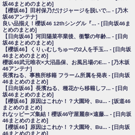
いた理由
坂46まとめのまとめ]
日向坂46まとめのまとめ / 【日向坂46】若林さん「笑えないぐらい師匠だ
【櫻坂46】田村保乃だけジャージを脱いで... - [乃木
から」佐々木久美と卒業後初の共演の様子がこちら！【激レアさん】
坂46アンテナ]
日向坂46まとめのまとめ / 【元日向坂46】情報解禁前で言えない！？丹生
良い品揃え！櫻坂46 12thシングル『... - [日向坂46ま
ちゃん、メンバーと会った模様
とめのまとめ]
乃木坂欅坂まとめのまとめ / 【日向坂46】この月、何かあるのか！？『お
【日向坂46】河田陽菜卒業後、衝撃の年齢... - [日向
願いバッハ！』ミーグリ日程がこちら
欅坂/日向坂46まとめのまとめ / 【櫻坂46】ミーグリで喧嘩！？山下瞳月、
坂46まとめのまとめ]
これはマジギレしてる
【櫻坂46】くりぃむしちゅーの2人を手玉... - [日向坂
乃木坂46アンテナ / 【櫻坂46】ハリソン守屋「ゆーづのせいです」【ラヴ
46まとめのまとめ]
ィット!】
櫻坂46武元唯衣×大沼晶保、お風呂場のE... - [乃木坂
乃木坂あんてな ～乃木坂46・欅坂46・日向坂46のニュース・情報・話題
46アンテナ]
をピックアップ / 良い品揃え！櫻坂46 12thシングル『Make or Break』オフィ
シャルグッズ絶賛販売受付中
長濱ねる、事務所移籍 フラーム所属を発表 - [日向坂
日向坂46まとめのまとめ / 【日向坂46】この月、何かあるのか！？『お願
46まとめのまとめ]
いバッハ！』ミーグリ日程がこちら
【日向坂46】長濱ねる、種花から移籍しフ... - [日向
日向坂46まとめのまとめ / 【元日向坂46】この卒業生、めちゃくちゃテレ
坂46まとめのまとめ]
ビで見かけるな
【櫻坂46】原因はこれか！？大園玲、Bu... - [坂道46
欅坂/日向坂46まとめのまとめ / 【櫻坂46】リアルミーグリであの販売も！
まとめのまとめ]
『Make or Break』オフィシャルグッズ解禁
れなッピーズ集結！櫻坂46守屋麗奈×遠藤... - [日向坂
乃木坂46アンテナ / 【櫻坂46】ミーグリで喧嘩！？山下瞳月、これはマジ
ギレしてる
46まとめのまとめ]
乃木坂あんてな ～乃木坂46・欅坂46・日向坂46のニュース・情報・話題
【櫻坂46】原因はこれか！？大園玲、Bu... - [日向坂
をピックアップ / れなッピーズ集結！櫻坂46守屋麗奈×遠藤理子、8/6「ラヴィ
46まとめのまとめ]
ット！」水曜スタジオ出演決定