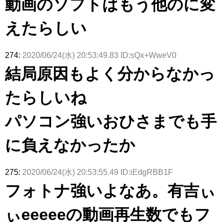
動画のソフトはもう他のに変
えたらしい
274:
2020/06/24(水) 20:53:49.83 ID:sQx+WweV0
結局原因もよく分からなかっ
たらしいね
パソコン強いおひさまでも手
に負えなかったか
275:
2020/06/24(水) 20:53:55.49 ID:iEdgRBB1F
フォトナ強いよなあ。有吉ぃ
ぃeeeeeの動画再生数でもフ