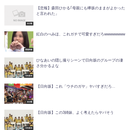
【悲報】森田ひかる｢母親にも欅坂のままがよかった
と言われた」
未分類
紅白のべみほ、これガチで可愛すぎだろwwwwwwww
渡邉美穂
ひなあいの隠し撮りシーンで日向坂のグループの凄
さ分かるよな
日向坂46
【日向坂】これ「ウチのガヤ」ヤバすぎだろ...
未分類
【日向坂】この3姉妹、よく考えたらヤバそう
日向坂46