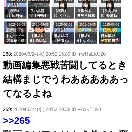
「ラヴィッ
ざわつかせ
さんに恐怖
て...【ラヴ
リー若林さ
ト！」水曜
る...
【くりぃむ
ィット 東
んと再会し
スタジオ出
ナンタラ】
京ドーム公
た結果･･･
【櫻坂4
良い品揃
【櫻坂4
長濱ねる、
【日向坂4
演決定
演】
【激レアさ
6】田村保
え！櫻坂4
6】くりぃ
事務所移籍
6】長濱ね
んを連れて
乃だけジャ
6 12thシン
むしちゅー
フラーム所
る、種花か
2025-08-05
2025-08-05
2025-08-05
2025-08-05
きた。】
2025-08-05
ージを脱い
グル『Mak
の2人を手
属を発表
ら移籍しフ
でいた理由
e or Brea
玉に取る大
ラーム所属
k』オフィ
沼晶保【く
に。これで
れなッピー
【櫻坂4
櫻坂46武
【櫻坂4
日向坂46
シャルグッ
りぃむナン
事務所に所
ズ集結！櫻
6】原因は
元唯衣×大
6】なすな
卒業後初共
ズ絶賛販売
タラ】
属している
坂46守屋
これか！？
沼晶保、お
か中西さん
演！佐々木
受付中
のは... おひ
麗奈×遠藤
大園玲、B
風呂場のE
が号泣した
久美さん、
268:
2020/06/24(水) 20:52:15.89 ID:mwHaLKU20
さまの反応
理子、8/6
uddiesを
カップお姉
2曲目っ
師匠オード
がこちら
「ラヴィッ
ざわつかせ
さんに恐怖
て...【ラヴ
リー若林さ
動画編集悪戦苦闘してるとき
ト！」水曜
る...
【くりぃむ
ィット 東
んと再会し
スタジオ出
ナンタラ】
京ドーム公
た結果･･･
演決定
演】
【激レアさ
結構まじでうわあああああっ
んを連れて
きた。】
てなるよね
269:
2020/06/24(水) 20:52:20.38 ID:+7c/KTHx0
>>265