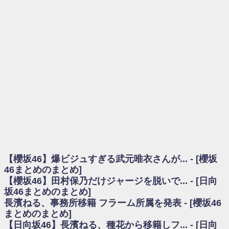
を察していた...
乃木坂46アンテナ / 長濱ねる、事務所移籍 フラーム所属を発表
乃木坂あんてな ～乃木坂46・欅坂46・日向坂46のニュース・情報・話題
をピックアップ / 【櫻坂46】ミーグリで喧嘩！？山下瞳月、これはマジギレし
てる
欅坂あんてな ～欅坂46のニュース・情報・話題をピックアップ / 良い品
揃え！櫻坂46 12thシングル『Make or Break』オフィシャルグッズ絶賛販売受
付中
欅坂/日向坂46まとめのまとめ / 【櫻坂46】原因はこれか！？大園玲、
Buddiesをざわつかせる...
乃木坂46アンテナ / 【櫻坂46】田村保乃だけジャージを脱いでいた理由
乃木坂あんてな ～乃木坂46・欅坂46・日向坂46のニュース・情報・話題
をピックアップ / 【櫻坂46】久々にあのメンバーがラヴィット出演へ！！！
日向坂46まとめのまとめ / 【櫻坂46】田村保乃だけジャージを脱いでいた
理由
【櫻坂46】爆ビジュすぎる武元唯衣さんが... - [櫻坂
日向坂46まとめのまとめ / 【日向坂46】富田鈴花1st写真集、発売記念記者
会見の模様がこちら！
46まとめのまとめ]
乃木坂欅坂まとめのまとめ / 【日向坂46】河田陽菜卒業の影響、ガチでデ
【櫻坂46】田村保乃だけジャージを脱いで... - [日向
カそう...
坂46まとめのまとめ]
欅坂あんてな ～欅坂46のニュース・情報・話題をピックアップ / れなッ
長濱ねる、事務所移籍 フラーム所属を発表 - [櫻坂46
ピーズ集結！櫻坂46守屋麗奈×遠藤理子、8/6「ラヴィット！」水曜スタジオ出
まとめのまとめ]
演決定
【日向坂46】長濱ねる、種花から移籍しフ... - [日向
欅坂/日向坂46まとめのまとめ / 【櫻坂46】田村保乃だけジャージを脱いで