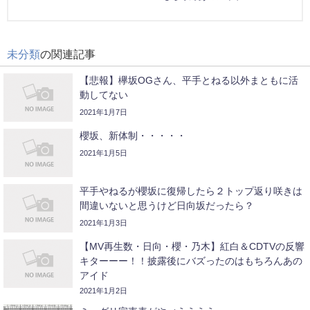
未分類
の関連記事
【悲報】欅坂OGさん、平手とねる以外まともに活
動してない
2021年1月7日
櫻坂、新体制・・・・・
2021年1月5日
平手やねるが櫻坂に復帰したら２トップ返り咲きは
間違いないと思うけど日向坂だったら？
2021年1月3日
【MV再生数・日向・櫻・乃木】紅白＆CDTVの反響
キターーー！！披露後にバズったのはもちろんあの
アイド
2021年1月2日