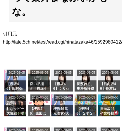
アイドル – ぷぅアンテナ / 2022年3月22日（火）のメディア情報
な。
アイドル – ぷぅアンテナ / 【乃木坂46】井上和の『なぎおはぎ』って こん
ぺいとう×いちごみるく×マヨラー星人 と同じと考えてよろしいですか？
アイドル – ぷぅアンテナ / 【乃木坂46】日村勇紀 gif職人が切り抜いた名シ
ーン.gif
ふぇどみ！ / 【悲報】呪術廻戦、視聴率5.1%
引用元
ふぇどみ！ / 【画像】スポ－ツキャスターお姉さん・ハメまくりだったｗｗ
http://fate.5ch.net/test/read.cgi/hinatazaka46/1592980412/
ｗｗｗｗｗｗｗｗｗｗ
ふぇどみ！ / 【悲報】母「裕福な過程が高学歴になるとか大嘘。教育に金を
かけまくったうちの息子が団地住みの貧乏に学歴で負けた」
Powered by livedoor 相互RSS
2025-08-05
2025-08-05
2025-08-05
2025-08-05
2025-08-05
【櫻坂4
良い品揃
【櫻坂4
長濱ねる、
【日向坂4
6】田村保
え！櫻坂4
6】くりぃ
事務所移籍
6】長濱ね
乃だけジャ
6 12thシン
むしちゅー
フラーム所
る、種花か
2025-08-05
2025-08-05
2025-08-05
2025-08-05
2025-08-05
ージを脱い
グル『Mak
の2人を手
属を発表
ら移籍しフ
でいた理由
e or Brea
玉に取る大
ラーム所属
k』オフィ
沼晶保【く
に。これで
れなッピー
【櫻坂4
櫻坂46武
【櫻坂4
日向坂46
シャルグッ
りぃむナン
事務所に所
ズ集結！櫻
6】原因は
元唯衣×大
6】なすな
卒業後初共
ズ絶賛販売
タラ】
属している
坂46守屋
これか！？
沼晶保、お
か中西さん
演！佐々木
受付中
のは... おひ
麗奈×遠藤
大園玲、B
風呂場のE
が号泣した
久美さん、
さまの反応
理子、8/6
uddiesを
カップお姉
2曲目っ
師匠オード
2025-08-05
2025-08-05
2025-08-05
2025-08-05
がこちら
2025-08-05