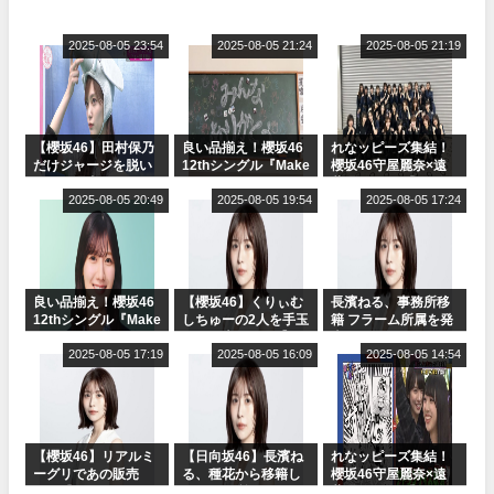
2025-08-05 23:54
2025-08-05 21:24
2025-08-05 21:19
【櫻坂46】田村保乃
良い品揃え！櫻坂46
れなッピーズ集結！
だけジャージを脱い
12thシングル『Make
櫻坂46守屋麗奈×遠
でいた理由
or Break』オフィシ
藤理子、8/6「ラヴィ
2025-08-05 20:49
ャルグッズ絶賛販売
2025-08-05 19:54
ット！」水曜スタジ
2025-08-05 17:24
受付中
オ出演決定
良い品揃え！櫻坂46
【櫻坂46】くりぃむ
長濱ねる、事務所移
12thシングル『Make
しちゅーの2人を手玉
籍 フラーム所属を発
or Break』オフィシ
に取る大沼晶保【く
表
ャルグッズ絶賛販売
2025-08-05 17:19
りぃむナンタラ】
2025-08-05 16:09
2025-08-05 14:54
受付中
【櫻坂46】リアルミ
【日向坂46】長濱ね
れなッピーズ集結！
ーグリであの販売
る、種花から移籍し
櫻坂46守屋麗奈×遠
も！『Make or
フラーム所属に。こ
藤理子、8/6「ラヴィ