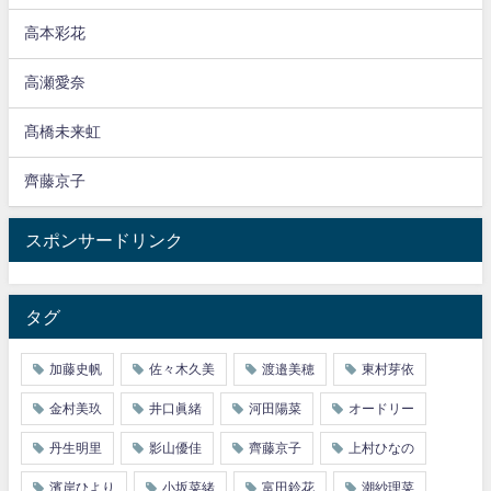
高本彩花
高瀬愛奈
髙橋未来虹
齊藤京子
スポンサードリンク
タグ
加藤史帆
佐々木久美
渡邉美穂
東村芽依
金村美玖
井口眞緒
河田陽菜
オードリー
丹生明里
影山優佳
齊藤京子
上村ひなの
濱岸ひより
小坂菜緒
富田鈴花
潮紗理菜