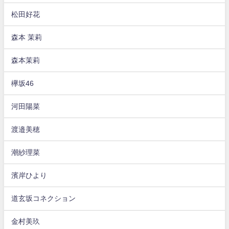
松田好花
森本 茉莉
森本茉莉
欅坂46
河田陽菜
渡邉美穂
潮紗理菜
濱岸ひより
道玄坂コネクション
金村美玖