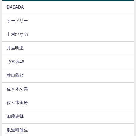
DASADA
オードリー
上村ひなの
丹生明里
乃木坂46
井口眞緒
佐々木久美
佐々木美玲
加藤史帆
坂道研修生