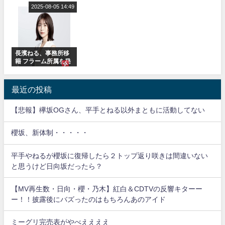
Break』オフィシャ
2025-08-05 14:49
れで事務所に所属し
ット！」水曜スタジ
ルグッズ解禁
ているのは... おひさ
オ出演決定
まの反応がこちら
長濱ねる、事務所移
籍 フラーム所属を発
表
最近の投稿
【悲報】欅坂OGさん、平手とねる以外まともに活動してない
櫻坂、新体制・・・・・
平手やねるが櫻坂に復帰したら２トップ返り咲きは間違いない
と思うけど日向坂だったら？
【MV再生数・日向・櫻・乃木】紅白＆CDTVの反響キターー
ー！！披露後にバズったのはもちろんあのアイド
ミーグリ完売表がやべええええ