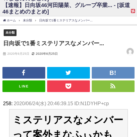
【速報】日向坂46河田陽菜、グループ卒業... - [坂道
日向坂46まとめのまとめ / 【日向坂46】富田鈴花、次の事務所が決まって
46まとめのまとめ]
そう！？
日向坂46まとめのまとめ / 【日向坂46】富田鈴花、次の事務所が決まって
ホーム
未分類
日向坂で1番ミステリアスなメンバー...
そう！？
乃木坂46アンテナ / 【日向坂46】この月、何かあるのか！？『お願いバッ
未分類
ハ！』ミーグリ日程がこちら
乃木坂あんてな ～乃木坂46・欅坂46・日向坂46のニュース・情報・話題
日向坂で1番ミステリアスなメンバー...
をピックアップ / 日向坂46卒業後初共演！佐々木久美さん、師匠オードリー若
林さんと再会した結果･･･【激レアさんを連れてきた。】
2020年6月25日
2020年6月25日
欅坂46/日向坂46まとめのまとめ / 『anan』の表紙の櫻坂46さん、多様性
の時代だと話題に
欅坂46/日向坂46まとめのまとめ / 日向坂46より重大発表！！！！
日向坂46まとめのまとめ / 【朗報】増田三莉音さんの生足
wwwwwwwwwwww
日向坂46まとめのまとめ / 筒井あやめ、アレをチラリ。こういう偶然の方
LINE
が官能的だよな？
日向坂46まとめのまとめ / 【日向坂46】富田鈴花1st写真集の先行カット、
これも素晴らしい
258:
2020/06/24(水) 20:46:39.15 ID:N1DYHP+cp
日向坂46まとめのまとめ / 【日向坂46】五期生着ぐるみ生写真も！ 富田鈴
花考案グッズ＆生写真5種が公開される
ミステリアスなメンバー
日向坂46まとめのまとめ / これから彼氏と行為する直前の賀喜遥香、やば
い
アイドル – ぷぅアンテナ / 「乃木坂46ののぎおび⊿」北野日奈子が生配
って案外まなふぃかも
信！【2022.3.22 17:15〜 SHOWROOM】