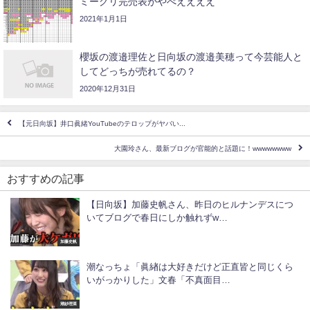
ミーグリ完売表がやべええええ
2021年1月1日
櫻坂の渡邉理佐と日向坂の渡邉美穂って今芸能人と
してどっちが売れてるの？
2020年12月31日
【元日向坂】井口眞緒YouTubeのテロップがヤバい...
大園玲さん、最新ブログが官能的と話題に！wwwwwwww
おすすめの記事
【日向坂】加藤史帆さん、昨日のヒルナンデスにつ
いてブログで春日にしか触れずw…
加藤史帆
潮なっちょ「眞緖は大好きだけど正直皆と同じくら
いがっかりした」文春「不真面目…
潮紗理菜