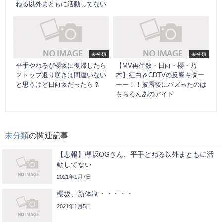
ねる以外まともに活動してない
未分類
未分類
平手やねるが櫻坂に復帰したら
【MV再生数・日向・櫻・乃
２トップ返り咲きは間違いない
木】紅白＆CDTVの反響キター
と思うけど日向坂だったら？
ーー！！披露後にバズったのは
もちろんあのアイド
未分類
の関連記事
【悲報】欅坂OGさん、平手とねる以外まともに活
動してない
2021年1月7日
櫻坂、新体制・・・・・
2021年1月5日