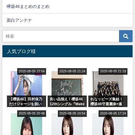
欅坂46まとめのまとめ
面白アンテナ
人気ブログ様
2025-08-05 23:54
2025-08-05 21:24
2025-08-05 21:19
【櫻坂46】田村保乃
良い品揃え！櫻坂46
れなッピーズ集結！
だけジャージを脱い
12thシングル『Make
櫻坂46守屋麗奈×遠
でいた理由
or Break』オフィシ
藤理子、8/6「ラヴィ
2025-08-05 20:49
ャルグッズ絶賛販売
2025-08-05 19:54
ット！」水曜スタジ
2025-08-05 17:24
受付中
オ出演決定