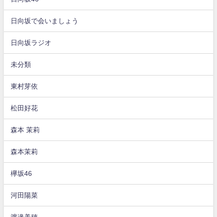
日向坂で会いましょう
日向坂ラジオ
未分類
東村芽依
松田好花
森本 茉莉
森本茉莉
欅坂46
河田陽菜
渡邉美穂