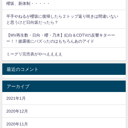
櫻坂、新体制・・・・・
平手やねるが櫻坂に復帰したら２トップ返り咲きは間違いない
と思うけど日向坂だったら？
【MV再生数・日向・櫻・乃木】紅白＆CDTVの反響キターー
ー！！披露後にバズったのはもちろんあのアイド
ミーグリ完売表がやべええええ
最近のコメント
アーカイブ
2021年1月
2020年12月
2020年11月