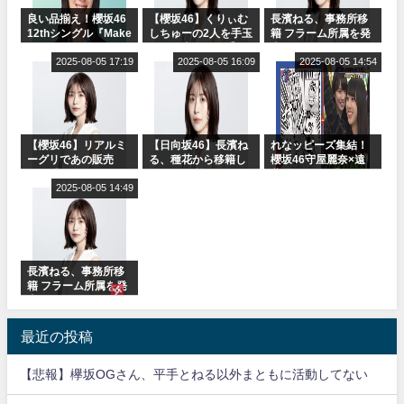
良い品揃え！櫻坂46
【櫻坂46】くりぃむ
長濱ねる、事務所移
12thシングル『Make
しちゅーの2人を手玉
籍 フラーム所属を発
or Break』オフィシ
に取る大沼晶保【く
表
ャルグッズ絶賛販売
2025-08-05 17:19
りぃむナンタラ】
2025-08-05 16:09
2025-08-05 14:54
受付中
【櫻坂46】リアルミ
【日向坂46】長濱ね
れなッピーズ集結！
ーグリであの販売
る、種花から移籍し
櫻坂46守屋麗奈×遠
も！『Make or
フラーム所属に。こ
藤理子、8/6「ラヴィ
Break』オフィシャ
2025-08-05 14:49
れで事務所に所属し
ット！」水曜スタジ
ルグッズ解禁
ているのは... おひさ
オ出演決定
まの反応がこちら
長濱ねる、事務所移
籍 フラーム所属を発
表
最近の投稿
【悲報】欅坂OGさん、平手とねる以外まともに活動してない