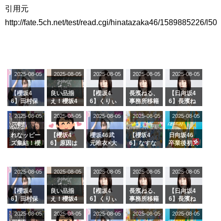
引用元
http://fate.5ch.net/test/read.cgi/hinatazaka46/1589885226/l50
2025-08-05
2025-08-05
2025-08-05
2025-08-05
2025-08-05
【櫻坂4
良い品揃
【櫻坂4
長濱ねる、
【日向坂4
6】田村保
え！櫻坂4
6】くりぃ
事務所移籍
6】長濱ね
乃だけジャ
6 12thシン
むしちゅー
フラーム所
る、種花か
2025-08-05
2025-08-05
2025-08-05
2025-08-05
2025-08-05
ージを脱い
グル『Mak
の2人を手
属を発表
ら移籍しフ
でいた理由
e or Brea
玉に取る大
ラーム所属
k』オフィ
沼晶保【く
に。これで
れなッピー
【櫻坂4
櫻坂46武
【櫻坂4
日向坂46
シャルグッ
りぃむナン
事務所に所
ズ集結！櫻
6】原因は
元唯衣×大
6】なすな
卒業後初共
ズ絶賛販売
タラ】
属している
坂46守屋
これか！？
沼晶保、お
か中西さん
演！佐々木
受付中
のは... おひ
麗奈×遠藤
大園玲、B
風呂場のE
が号泣した
久美さん、
さまの反応
理子、8/6
uddiesを
カップお姉
2曲目っ
師匠オード
2025-08-05
2025-08-05
2025-08-05
2025-08-05
がこちら
2025-08-05
「ラヴィッ
ざわつかせ
さんに恐怖
て...【ラヴ
リー若林さ
ト！」水曜
る...
【くりぃむ
ィット 東
んと再会し
スタジオ出
ナンタラ】
京ドーム公
た結果･･･
【櫻坂4
良い品揃
【櫻坂4
長濱ねる、
【日向坂4
演決定
演】
【激レアさ
6】田村保
え！櫻坂4
6】くりぃ
事務所移籍
6】長濱ね
んを連れて
乃だけジャ
6 12thシン
むしちゅー
フラーム所
る、種花か
2025-08-05
2025-08-05
2025-08-05
2025-08-05
きた。】
2025-08-05
ージを脱い
グル『Mak
の2人を手
属を発表
ら移籍しフ