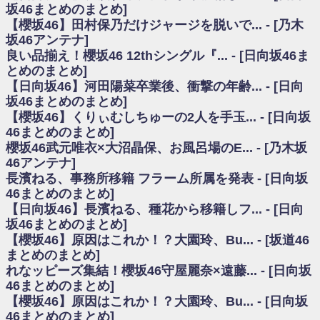
いた理由
坂46まとめのまとめ]
日向坂46まとめのまとめ / 【日向坂46】若林さん「笑えないぐらい師匠だ
【櫻坂46】田村保乃だけジャージを脱いで... - [乃木
から」佐々木久美と卒業後初の共演の様子がこちら！【激レアさん】
坂46アンテナ]
日向坂46まとめのまとめ / 【元日向坂46】情報解禁前で言えない！？丹生
良い品揃え！櫻坂46 12thシングル『... - [日向坂46ま
ちゃん、メンバーと会った模様
とめのまとめ]
乃木坂欅坂まとめのまとめ / 【日向坂46】この月、何かあるのか！？『お
【日向坂46】河田陽菜卒業後、衝撃の年齢... - [日向
願いバッハ！』ミーグリ日程がこちら
欅坂/日向坂46まとめのまとめ / 【櫻坂46】ミーグリで喧嘩！？山下瞳月、
坂46まとめのまとめ]
これはマジギレしてる
【櫻坂46】くりぃむしちゅーの2人を手玉... - [日向坂
乃木坂46アンテナ / 【櫻坂46】ハリソン守屋「ゆーづのせいです」【ラヴ
46まとめのまとめ]
ィット!】
櫻坂46武元唯衣×大沼晶保、お風呂場のE... - [乃木坂
乃木坂あんてな ～乃木坂46・欅坂46・日向坂46のニュース・情報・話題
46アンテナ]
をピックアップ / 良い品揃え！櫻坂46 12thシングル『Make or Break』オフィ
シャルグッズ絶賛販売受付中
長濱ねる、事務所移籍 フラーム所属を発表 - [日向坂
日向坂46まとめのまとめ / 【日向坂46】この月、何かあるのか！？『お願
46まとめのまとめ]
いバッハ！』ミーグリ日程がこちら
【日向坂46】長濱ねる、種花から移籍しフ... - [日向
日向坂46まとめのまとめ / 【元日向坂46】この卒業生、めちゃくちゃテレ
坂46まとめのまとめ]
ビで見かけるな
【櫻坂46】原因はこれか！？大園玲、Bu... - [坂道46
欅坂/日向坂46まとめのまとめ / 【櫻坂46】リアルミーグリであの販売も！
まとめのまとめ]
『Make or Break』オフィシャルグッズ解禁
れなッピーズ集結！櫻坂46守屋麗奈×遠藤... - [日向坂
乃木坂46アンテナ / 【櫻坂46】ミーグリで喧嘩！？山下瞳月、これはマジ
ギレしてる
46まとめのまとめ]
乃木坂あんてな ～乃木坂46・欅坂46・日向坂46のニュース・情報・話題
【櫻坂46】原因はこれか！？大園玲、Bu... - [日向坂
をピックアップ / れなッピーズ集結！櫻坂46守屋麗奈×遠藤理子、8/6「ラヴィ
46まとめのまとめ]
ット！」水曜スタジオ出演決定