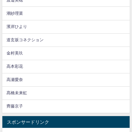
潮紗理菜
濱岸ひより
道玄坂コネクション
金村美玖
高本彩花
高瀬愛奈
髙橋未来虹
齊藤京子
スポンサードリンク