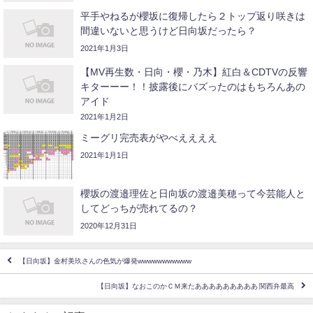
平手やねるが櫻坂に復帰したら２トップ返り咲きは
間違いないと思うけど日向坂だったら？
2021年1月3日
【MV再生数・日向・櫻・乃木】紅白＆CDTVの反響
キターーー！！披露後にバズったのはもちろんあの
アイド
2021年1月2日
ミーグリ完売表がやべええええ
2021年1月1日
櫻坂の渡邉理佐と日向坂の渡邉美穂って今芸能人と
してどっちが売れてるの？
2020年12月31日
【日向坂】金村美玖さんの色気が爆発wwwwwwwwwww
【日向坂】なおこのかＣＭ来たあああああああああ 関西弁最高