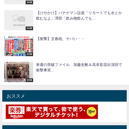
未分類
【けやかけ】バナナマン設楽「リモートでも水とか
飲むなよ」澤部「飲み物飲んでも…
未分類
【衝撃】文春砲、ヤバい・・
未分類
来週の突破ファイル 加藤史帆＆高本彩花出演回で
衝撃事実...
未分類
おススメ