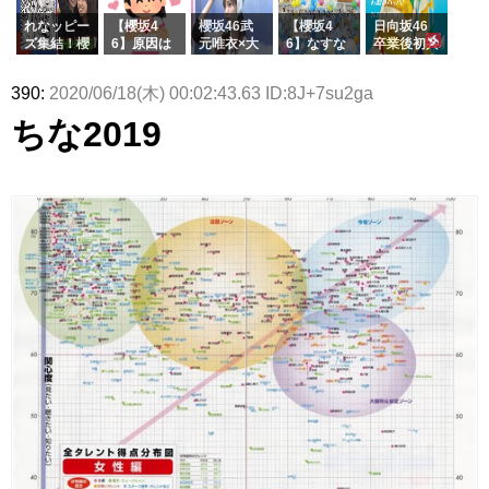
でいた理由
e or Brea
玉に取る大
ラーム所属
k』オフィ
沼晶保【く
に。これで
れなッピー
【櫻坂4
櫻坂46武
【櫻坂4
日向坂46
シャルグッ
りぃむナン
事務所に所
ズ集結！櫻
6】原因は
元唯衣×大
6】なすな
卒業後初共
ズ絶賛販売
タラ】
属している
坂46守屋
これか！？
沼晶保、お
か中西さん
演！佐々木
受付中
のは... おひ
麗奈×遠藤
大園玲、B
風呂場のE
が号泣した
久美さん、
390:
2020/06/18(木) 00:02:43.63 ID:8J+7su2ga
さまの反応
理子、8/6
uddiesを
カップお姉
2曲目っ
師匠オード
がこちら
「ラヴィッ
ざわつかせ
さんに恐怖
て...【ラヴ
リー若林さ
ちな2019
ト！」水曜
る...
【くりぃむ
ィット 東
んと再会し
スタジオ出
ナンタラ】
京ドーム公
た結果･･･
演決定
演】
【激レアさ
んを連れて
きた。】