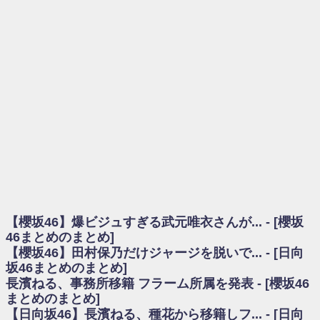
を察していた...
乃木坂46アンテナ / 長濱ねる、事務所移籍 フラーム所属を発表
乃木坂あんてな ～乃木坂46・欅坂46・日向坂46のニュース・情報・話題
をピックアップ / 【櫻坂46】ミーグリで喧嘩！？山下瞳月、これはマジギレし
てる
欅坂あんてな ～欅坂46のニュース・情報・話題をピックアップ / 良い品
揃え！櫻坂46 12thシングル『Make or Break』オフィシャルグッズ絶賛販売受
付中
欅坂/日向坂46まとめのまとめ / 【櫻坂46】原因はこれか！？大園玲、
Buddiesをざわつかせる...
乃木坂46アンテナ / 【櫻坂46】田村保乃だけジャージを脱いでいた理由
乃木坂あんてな ～乃木坂46・欅坂46・日向坂46のニュース・情報・話題
をピックアップ / 【櫻坂46】久々にあのメンバーがラヴィット出演へ！！！
日向坂46まとめのまとめ / 【櫻坂46】田村保乃だけジャージを脱いでいた
理由
【櫻坂46】爆ビジュすぎる武元唯衣さんが... - [櫻坂
日向坂46まとめのまとめ / 【日向坂46】富田鈴花1st写真集、発売記念記者
会見の模様がこちら！
46まとめのまとめ]
乃木坂欅坂まとめのまとめ / 【日向坂46】河田陽菜卒業の影響、ガチでデ
【櫻坂46】田村保乃だけジャージを脱いで... - [日向
カそう...
坂46まとめのまとめ]
欅坂あんてな ～欅坂46のニュース・情報・話題をピックアップ / れなッ
長濱ねる、事務所移籍 フラーム所属を発表 - [櫻坂46
ピーズ集結！櫻坂46守屋麗奈×遠藤理子、8/6「ラヴィット！」水曜スタジオ出
まとめのまとめ]
演決定
【日向坂46】長濱ねる、種花から移籍しフ... - [日向
欅坂/日向坂46まとめのまとめ / 【櫻坂46】田村保乃だけジャージを脱いで