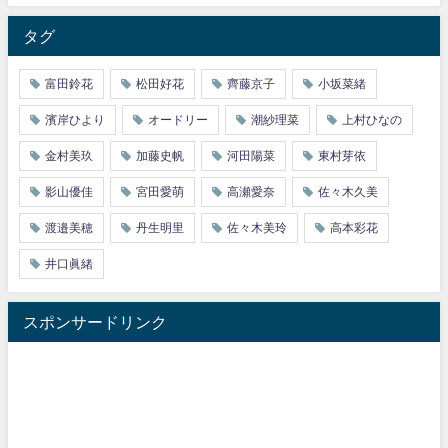
タグ
富田鈴花
松田好花
齊藤京子
小坂菜緒
濱岸ひより
オードリー
潮紗理菜
上村ひなの
金村美玖
加藤史帆
河田陽菜
東村芽依
影山優佳
宮田愛萌
高瀬愛奈
佐々木久美
渡邉美穂
丹生明里
佐々木美玲
高本彩花
井口眞緒
スポンサードリンク