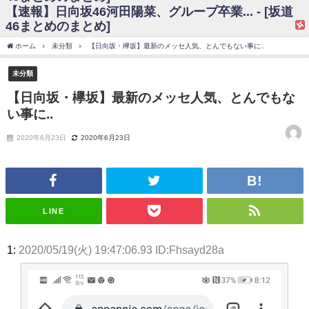
【速報】日向坂46河田陽菜、グループ卒業... - [坂道
日向坂46まとめのまとめ / 【日向坂46】富田鈴花、次の事務所が決まって
46まとめのまとめ]
そう！？
日向坂46まとめのまとめ / 【日向坂46】富田鈴花、次の事務所が決まって
ホーム
未分類
【日向坂・欅坂】最新のメッセ人気、とんでもない事に..
そう！？
乃木坂46アンテナ / 【日向坂46】この月、何かあるのか！？『お願いバッ
未分類
ハ！』ミーグリ日程がこちら
乃木坂あんてな ～乃木坂46・欅坂46・日向坂46のニュース・情報・話題
【日向坂・欅坂】最新のメッセ人気、とんでもな
をピックアップ / 日向坂46卒業後初共演！佐々木久美さん、師匠オードリー若
い事に..
林さんと再会した結果･･･【激レアさんを連れてきた。】
欅坂46/日向坂46まとめのまとめ / 『anan』の表紙の櫻坂46さん、多様性
の時代だと話題に
2020年6月23日
2020年6月23日
欅坂46/日向坂46まとめのまとめ / 日向坂46より重大発表！！！！
日向坂46まとめのまとめ / 【朗報】増田三莉音さんの生足
wwwwwwwwwwww
日向坂46まとめのまとめ / 筒井あやめ、アレをチラリ。こういう偶然の方
が官能的だよな？
LINE
日向坂46まとめのまとめ / 【日向坂46】富田鈴花1st写真集の先行カット、
これも素晴らしい
日向坂46まとめのまとめ / 【日向坂46】五期生着ぐるみ生写真も！ 富田鈴
1:
2020/05/19(火) 19:47:06.93 ID:Fhsayd28a
花考案グッズ＆生写真5種が公開される
日向坂46まとめのまとめ / これから彼氏と行為する直前の賀喜遥香、やば
い
アイドル – ぷぅアンテナ / 「乃木坂46ののぎおび⊿」北野日奈子が生配
信！【2022.3.22 17:15〜 SHOWROOM】