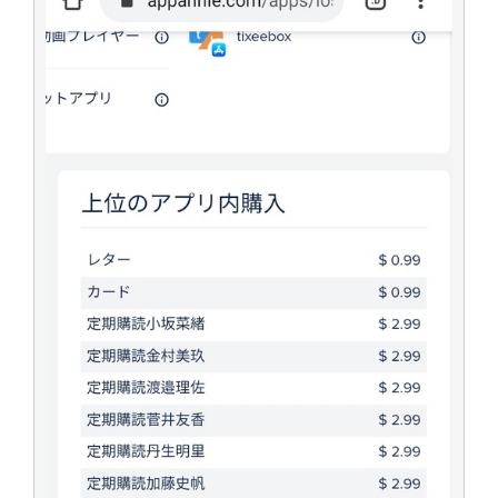
アイドル – ぷぅアンテナ / 2022年3月22日（火）のメディア情報
アイドル – ぷぅアンテナ / 【乃木坂46】井上和の『なぎおはぎ』って こん
ぺいとう×いちごみるく×マヨラー星人 と同じと考えてよろしいですか？
アイドル – ぷぅアンテナ / 【乃木坂46】日村勇紀 gif職人が切り抜いた名シ
ーン.gif
ふぇどみ！ / 【悲報】呪術廻戦、視聴率5.1%
ふぇどみ！ / 【画像】スポ－ツキャスターお姉さん・ハメまくりだったｗｗ
ｗｗｗｗｗｗｗｗｗｗ
ふぇどみ！ / 【悲報】母「裕福な過程が高学歴になるとか大嘘。教育に金を
かけまくったうちの息子が団地住みの貧乏に学歴で負けた」
Powered by livedoor 相互RSS