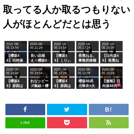
取ってる人か取るつもりない
人がほとんどだとは思う
2025-08-
2025-08-
2025-08-
2025-08-
2025-08-
05 23:54
05 21:24
05 19:54
05 17:24
05 16:09
【櫻坂4
良い品揃
【櫻坂4
長濱ねる、
【日向坂4
6】田村保
え！櫻坂4
6】くりぃ
事務所移籍
6】長濱ね
乃だけジャ
6 12thシン
むしちゅー
フラーム所
る、種花か
2025-08-
2025-08-
2025-08-
2025-08-
2025-08-
ージを脱い
グル『Mak
の2人を手
属を発表
ら移籍しフ
05 16:04
05 14:54
05 13:24
05 12:09
05 10:19
でいた理由
e or Brea
玉に取る大
ラーム所属
k』オフィ
沼晶保【く
に。これで
【櫻坂4
れなッピー
【櫻坂4
櫻坂46武
【速報】日
シャルグッ
りぃむナン
事務所に所
6】原因は
ズ集結！櫻
6】原因は
元唯衣×大
向坂46河
ズ絶賛販売
タラ】
属している
これか！？
坂46守屋
これか！？
沼晶保、お
田陽菜、グ
受付中
のは... おひ
大園玲、B
麗奈×遠藤
大園玲、B
風呂場のE
ループ卒業
さまの反応
uddiesを
理子、8/6
uddiesを
カップお姉
を発表
がこちら
ざわつかせ
「ラヴィッ
ざわつかせ
さんに恐怖
る...
ト！」水曜
る...
【くりぃむ
スタジオ出
ナンタラ】
演決定
LINE