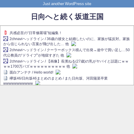
Just another WordPress site
日向へと続く坂道王国
共感必至の“日常修羅場”短編集！
2chnaviヘッドライン / 36歳の彼女と結婚したいのに、家族が猛反対。家族
から信じられない言葉が飛び出した… 他
2chnaviヘッドライン / クーラーボックス積んで出発→途中で買い足し…50
代公務員の“ドライブ”が地獄すぎた 他
2chnaviヘッドライン / 【画像】長濱ねる(27歳)の乳がヤバイと話題にｗｗ
ｗｗ1700万バズｗｗｗｗｗｗｗｗｗｗ 他
面白アンテナ / Hello world!
欅坂46/日向坂46まとめのまとめ / また日向坂、河田陽菜卒業
wwwwwwwwwww
欅坂あんてな ～欅坂46のニュース・情報・話題をピックアップ / れなぁ
画伯こと櫻坂46守屋麗奈、生放送で新作を発表【ラヴィット！】
欅坂/日向坂46まとめのまとめ / 【櫻坂46】ハリソン守屋「ゆーづのせいで
す」【ラヴィット!】
日向坂46まとめのまとめ / 長濱ねる、事務所移籍 フラーム所属を発表
日向坂46まとめのまとめ / 【日向坂46】河田陽菜卒業後、衝撃の年齢順が
こちら
乃木坂欅坂まとめのまとめ / 【日向坂46】河田陽菜推し、このときに卒業