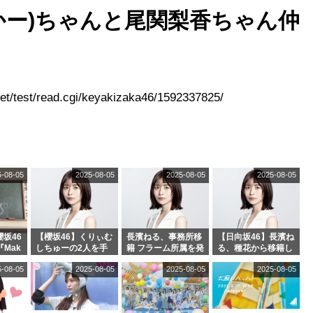
かー)ちゃんと尾関梨香ちゃん仲
t/test/read.cgi/keyakizaka46/1592337825/
5-08-05
2025-08-05
2025-08-05
2025-08-05
坂46
【櫻坂46】くりぃむ
長濱ねる、事務所移
【日向坂46】長濱ね
『Mak
しちゅーの2人を手
籍 フラーム所属を発
る、種花から移籍し
』オフィ
玉に取る大沼晶保
表
フラーム所属に。こ
5-08-05
2025-08-05
2025-08-05
2025-08-05
絶賛販
【くりぃむナンタ
れで事務所に所属し
ラ】
ているのは... おひさ
まの反応がこちら