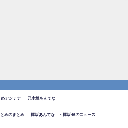
とめアンテナ
乃木坂あんてな
6まとめのまとめ
欅坂あんてな ～欅坂46のニュース