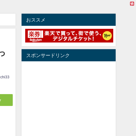
おススメ
っ
スポンサードリンク
ichi33
y