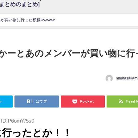
6まとめのまとめ]
w
官能的だよな？
これも素晴らしい
が買い物に行った模様wwwww
花考案グッズ＆生写真5種が公開される
3.22 17:15〜 SHOWROOM】
んぺいとう×いちごみるく×マヨラー星人 と同じと考えてよろしいですか？
かーとあのメンバーが買い物に行
gif
ｗｗｗｗｗｗｗｗｗｗ
をかけまくったうちの息子が団地住みの貧乏に学歴で負けた」
hinatasakam
日
r
はてブ
Pocket
Feedl
9 ID:P6omY/5s0
に行ったとか！！