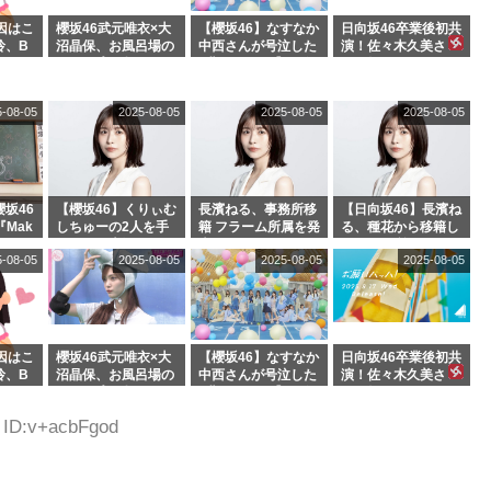
因はこ
櫻坂46武元唯衣×大
【櫻坂46】なすなか
日向坂46卒業後初共
玲、B
沼晶保、お風呂場の
中西さんが号泣した
演！佐々木久美さ
わつかせ
Eカップお姉さんに
2曲目って...【ラヴ
ん、師匠オードリー
恐怖【くりぃむナン
ィット 東京ドーム公
若林さんと再会した
タラ】
演】
結果･･･【激レアさ
5-08-05
2025-08-05
2025-08-05
2025-08-05
んを連れてきた。】
坂46
【櫻坂46】くりぃむ
長濱ねる、事務所移
【日向坂46】長濱ね
『Mak
しちゅーの2人を手
籍 フラーム所属を発
る、種花から移籍し
』オフィ
玉に取る大沼晶保
表
フラーム所属に。こ
5-08-05
2025-08-05
2025-08-05
2025-08-05
絶賛販
【くりぃむナンタ
れで事務所に所属し
ラ】
ているのは... おひさ
まの反応がこちら
因はこ
櫻坂46武元唯衣×大
【櫻坂46】なすなか
日向坂46卒業後初共
玲、B
沼晶保、お風呂場の
中西さんが号泣した
演！佐々木久美さ
わつかせ
Eカップお姉さんに
2曲目って...【ラヴ
ん、師匠オードリー
恐怖【くりぃむナン
ィット 東京ドーム公
若林さんと再会した
8 ID:v+acbFgod
タラ】
演】
結果･･･【激レアさ
んを連れてきた。】