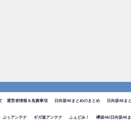
て 運営者情報＆免責事項
日向坂46まとめのまとめ
日向坂46ま
ぷぅアンテナ
ギガ速アンテナ
ふぇどみ！
欅坂46/日向坂4