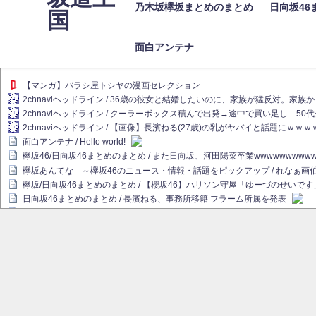
乃木坂欅坂まとめのまとめ
日向坂46
国
面白アンテナ
【マンガ】バラシ屋トシヤの漫画セレクション
2chnaviヘッドライン / 36歳の彼女と結婚したいのに、家族が猛反対。家
2chnaviヘッドライン / クーラーボックス積んで出発→途中で買い足し…50
2chnaviヘッドライン / 【画像】長濱ねる(27歳)の乳がヤバイと話題にｗｗ
面白アンテナ / Hello world!
欅坂46/日向坂46まとめのまとめ / また日向坂、河田陽菜卒業wwwwwwwww
欅坂あんてな ～欅坂46のニュース・情報・話題をピックアップ / れなぁ
欅坂/日向坂46まとめのまとめ / 【櫻坂46】ハリソン守屋「ゆーづのせいです
日向坂46まとめのまとめ / 長濱ねる、事務所移籍 フラーム所属を発表
日向坂46まとめのまとめ / 【日向坂46】河田陽菜卒業後、衝撃の年齢順がこ
乃木坂欅坂まとめのまとめ / 【日向坂46】河田陽菜推し、このときに卒業を察し
乃木坂46アンテナ / 長濱ねる、事務所移籍 フラーム所属を発表
乃木坂あんてな ～乃木坂46・欅坂46・日向坂46のニュース・情報・話題を
欅坂あんてな ～欅坂46のニュース・情報・話題をピックアップ / 良い品揃え！櫻坂
欅坂/日向坂46まとめのまとめ / 【櫻坂46】原因はこれか！？大園玲、Buddie
乃木坂46アンテナ / 【櫻坂46】田村保乃だけジャージを脱いでいた理由
乃木坂あんてな ～乃木坂46・欅坂46・日向坂46のニュース・情報・話題を