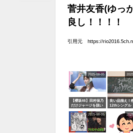
菅井友香(ゆっ
良し！！！！
引用元 https://rio2016.5ch.ne
2025-08-05
202
【櫻坂46】田村保乃
良い品揃え！櫻
だけジャージを脱い
12thシングル
でいた理由
e or Break
2025-08-05
202
シャルグッズ
売受付中