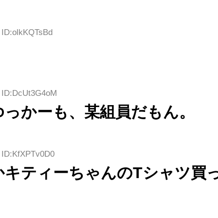
7 ID:olkKQTsBd
6 ID:DcUt3G4oM
ゆっかーも、某組員だもん。
0 ID:KfXPTv0D0
かキティーちゃんのTシャツ買