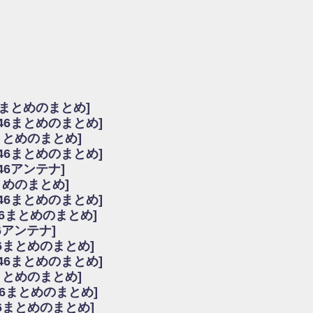
由
会見の模様がこちら！
...
ーズ集結！櫻坂46守屋麗奈×遠藤理子、8/6「ラヴィット！」水曜スタジオ出演決定
た理由
だから」佐々木久美と卒業後初の共演の様子がこちら！【激レアさん】
ちゃん、メンバーと会った模様
6まとめのまとめ]
願いバッハ！』ミーグリ日程がこちら
坂46まとめのまとめ]
これはマジギレしてる
まとめのまとめ]
ト!】
坂46まとめのまとめ]
アップ / 良い品揃え！櫻坂46 12thシングル『Make or Break』オフィシャ
いバッハ！』ミーグリ日程がこちら
46アンテナ]
で見かけるな
まとめのまとめ]
ke or Break』オフィシャルグッズ解禁
坂46まとめのまとめ]
レしてる
46まとめのまとめ]
ピックアップ / れなッピーズ集結！櫻坂46守屋麗奈×遠藤理子、8/6「ラヴィット
6アンテナ]
う！？
6まとめのまとめ]
う！？
坂46まとめのまとめ]
ハ！』ミーグリ日程がこちら
6まとめのまとめ]
ピックアップ / 日向坂46卒業後初共演！佐々木久美さん、師匠オードリー若林さん
46まとめのまとめ]
の時代だと話題に
46まとめのまとめ]