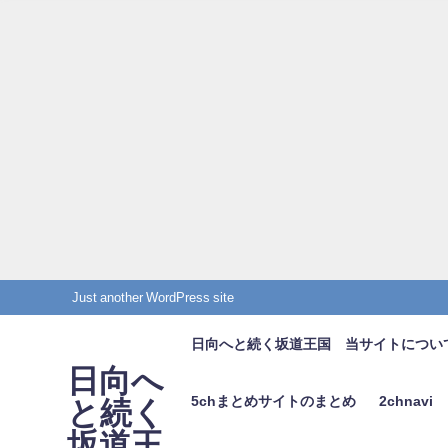
Just another WordPress site
日向へと続く坂道王国 当サイトについ
日向へ
5chまとめサイトのまとめ
2chnavi
と続く
坂道王