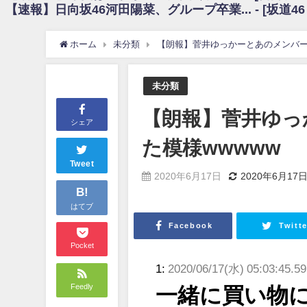
【速報】日向坂46河田陽菜、グループ卒業... - [坂道4
日向坂46まとめのまとめ / 【朗報】増田三莉音さんの生足wwwwwwwwwww
日向坂46まとめのまとめ / 筒井あやめ、アレをチラリ。こういう偶然の方が
日向坂46まとめのまとめ / 【日向坂46】富田鈴花1st写真集の先行カット、
ホーム
未分類
【朗報】菅井ゆっかーとあのメンバー
日向坂46まとめのまとめ / 【日向坂46】五期生着ぐるみ生写真も！ 富田鈴
日向坂46まとめのまとめ / これから彼氏と行為する直前の賀喜遥香、やばい
アイドル – ぷぅアンテナ / 「乃木坂46ののぎおび⊿」北野日奈子が生配信！【2022.
未分類
アイドル – ぷぅアンテナ / 2022年3月22日（火）のメディア情報
アイドル – ぷぅアンテナ / 【乃木坂46】井上和の『なぎおはぎ』って こ
【朗報】菅井ゆっ
アイドル – ぷぅアンテナ / 【乃木坂46】日村勇紀 gif職人が切り抜いた名シーン.
シェア
ふぇどみ！ / 【悲報】呪術廻戦、視聴率5.1%
た模様wwwww
ふぇどみ！ / 【画像】スポ－ツキャスターお姉さん・ハメまくりだったｗｗ
ふぇどみ！ / 【悲報】母「裕福な過程が高学歴になるとか大嘘。教育に金
Tweet
2020年6月17日
2020年6月17
Powered by livedoor 相互RSS
B!
はてブ
Facebook
Twitte
Pocket
1:
2020/06/17(水) 05:03:45.5
Feedly
一緒に買い物