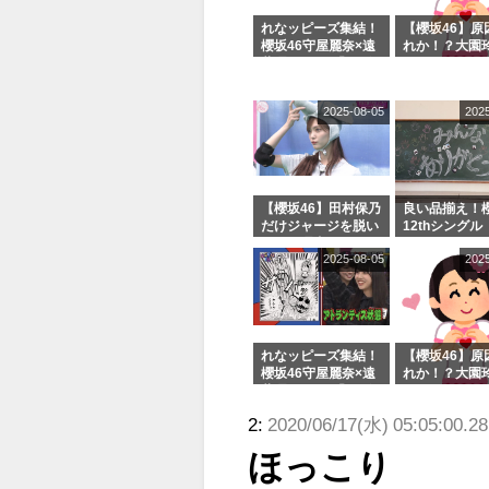
れなッピーズ集結！
【櫻坂46】原
櫻坂46守屋麗奈×遠
れか！？大園
藤理子、8/6「ラヴ
uddiesをざ
ィット！」水曜スタ
る...
ジオ出演決定
2025-08-05
202
【櫻坂46】田村保乃
良い品揃え！櫻
だけジャージを脱い
12thシングル
でいた理由
e or Break
2025-08-05
202
シャルグッズ
売受付中
れなッピーズ集結！
【櫻坂46】原
櫻坂46守屋麗奈×遠
れか！？大園
藤理子、8/6「ラヴ
uddiesをざ
ィット！」水曜スタ
る...
2:
2020/06/17(水) 05:05:00.2
ジオ出演決定
ほっこり