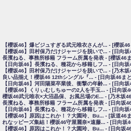
日向坂46まとめのまとめ / 【櫻坂46】田村保乃だけジャージを脱いでいた理
日向坂46まとめのまとめ / 【日向坂46】富田鈴花1st写真集、発売記念記者
乃木坂欅坂まとめのまとめ / 【日向坂46】河田陽菜卒業の影響、ガチでデカそう
欅坂あんてな ～欅坂46のニュース・情報・話題をピックアップ / れなッピ
欅坂/日向坂46まとめのまとめ / 【櫻坂46】田村保乃だけジャージを脱いでい
日向坂46まとめのまとめ / 【日向坂46】若林さん「笑えないぐらい師匠
日向坂46まとめのまとめ / 【元日向坂46】情報解禁前で言えない！？丹生
【櫻坂46】爆ビジュすぎる武元唯衣さんが... - [櫻坂4
乃木坂欅坂まとめのまとめ / 【日向坂46】この月、何かあるのか！？『お
【櫻坂46】田村保乃だけジャージを脱いで... - [日向
欅坂/日向坂46まとめのまとめ / 【櫻坂46】ミーグリで喧嘩！？山下瞳月、
長濱ねる、事務所移籍 フラーム所属を発表 - [櫻坂46
乃木坂46アンテナ / 【櫻坂46】ハリソン守屋「ゆーづのせいです」【ラヴィッ
【日向坂46】長濱ねる、種花から移籍しフ... - [日向
乃木坂あんてな ～乃木坂46・欅坂46・日向坂46のニュース・情報・話題をピック
日向坂46まとめのまとめ / 【日向坂46】この月、何かあるのか！？『お願
【櫻坂46】田村保乃だけジャージを脱いで... - [乃木坂
日向坂46まとめのまとめ / 【元日向坂46】この卒業生、めちゃくちゃテレビ
良い品揃え！櫻坂46 12thシングル『... - [日向坂46
欅坂/日向坂46まとめのまとめ / 【櫻坂46】リアルミーグリであの販売も！『Ma
【日向坂46】河田陽菜卒業後、衝撃の年齢... - [日向
乃木坂46アンテナ / 【櫻坂46】ミーグリで喧嘩！？山下瞳月、これはマジギ
【櫻坂46】くりぃむしちゅーの2人を手玉... - [日向坂
乃木坂あんてな ～乃木坂46・欅坂46・日向坂46のニュース・情報・話題を
櫻坂46武元唯衣×大沼晶保、お風呂場のE... - [乃木坂4
日向坂46まとめのまとめ / 【日向坂46】富田鈴花、次の事務所が決まってそ
長濱ねる、事務所移籍 フラーム所属を発表 - [日向坂4
日向坂46まとめのまとめ / 【日向坂46】富田鈴花、次の事務所が決まってそ
【日向坂46】長濱ねる、種花から移籍しフ... - [日向
乃木坂46アンテナ / 【日向坂46】この月、何かあるのか！？『お願いバッ
【櫻坂46】原因はこれか！？大園玲、Bu... - [坂道4
乃木坂あんてな ～乃木坂46・欅坂46・日向坂46のニュース・情報・話題を
れなッピーズ集結！櫻坂46守屋麗奈×遠藤... - [日向坂
欅坂46/日向坂46まとめのまとめ / 『anan』の表紙の櫻坂46さん、多様性
【櫻坂46】原因はこれか！？大園玲、Bu... - [日向坂
欅坂46/日向坂46まとめのまとめ / 日向坂46より重大発表！！！！