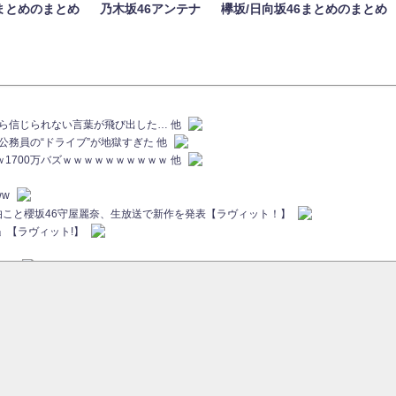
まとめのまとめ
乃木坂46アンテナ
欅坂/日向坂46まとめのまとめ
族から信じられない言葉が飛び出した… 他
代公務員の“ドライブ”が地獄すぎた 他
ｗｗ1700万バズｗｗｗｗｗｗｗｗｗｗ 他
ww
画伯こと櫻坂46守屋麗奈、生放送で新作を発表【ラヴィット！】
」【ラヴィット!】
ちら
ていた...
ピックアップ / 【櫻坂46】ミーグリで喧嘩！？山下瞳月、これはマジギレしてる
46 12thシングル『Make or Break』オフィシャルグッズ絶賛販売受付中
sをざわつかせる...
ピックアップ / 【櫻坂46】久々にあのメンバーがラヴィット出演へ！！！