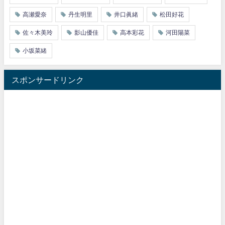
高瀬愛奈
丹生明里
井口眞緒
松田好花
佐々木美玲
影山優佳
高本彩花
河田陽菜
小坂菜緒
スポンサードリンク