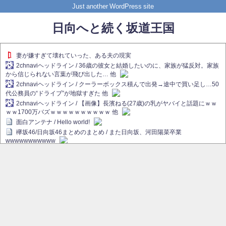
Just another WordPress site
日向へと続く坂道王国
妻が嫌すぎて壊れていった、ある夫の現実
2chnaviヘッドライン / 36歳の彼女と結婚したいのに、家族が猛反対。家族
から信じられない言葉が飛び出した… 他
2chnaviヘッドライン / クーラーボックス積んで出発→途中で買い足し…50
代公務員の“ドライブ”が地獄すぎた 他
2chnaviヘッドライン / 【画像】長濱ねる(27歳)の乳がヤバイと話題にｗｗ
ｗｗ1700万バズｗｗｗｗｗｗｗｗｗｗ 他
面白アンテナ / Hello world!
欅坂46/日向坂46まとめのまとめ / また日向坂、河田陽菜卒業
wwwwwwwwwww
欅坂あんてな ～欅坂46のニュース・情報・話題をピックアップ / れなぁ
画伯こと櫻坂46守屋麗奈、生放送で新作を発表【ラヴィット！】
欅坂/日向坂46まとめのまとめ / 【櫻坂46】ハリソン守屋「ゆーづのせいで
す」【ラヴィット!】
日向坂46まとめのまとめ / 長濱ねる、事務所移籍 フラーム所属を発表
日向坂46まとめのまとめ / 【日向坂46】河田陽菜卒業後、衝撃の年齢順が
こちら
乃木坂欅坂まとめのまとめ / 【日向坂46】河田陽菜推し、このときに卒業