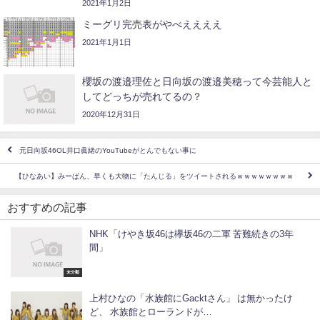
2021年1月2日
ミーグリ完売表がやべええええ
2021年1月1日
櫻坂の渡邉理佐と日向坂の渡邉美穂って今芸能人と
してどっちが売れてるの？
2020年12月31日
元日向坂46OL井口眞緒のYouTubeがとんでもない事に
【ひなあい】みーぱん、早くも大物に「たんじる」をツイートされるｗｗｗｗｗｗｗｗ
おすすめの記事
NHK「けやき坂46は欅坂46の二軍 苦難続きの3年
間」
未分類
上村ひなの「水族館にGacktさん」 は無かったけ
ど、 水族館とローランドが…