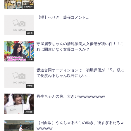
上村ひなの
【欅】べりさ、爆弾コメント...
未分類
守屋麗奈ちゃんの清純派美人女優感が凄い件！！こ
れは間違いなく女優コースか？
未分類
坂道合同オーディションで、初期評価が 「S」 級っ
て長濱ねるちゃん以外にもい…
未分類
丹生ちゃんの胸、大きいwwwwwwwwww
丹生明里
【日向坂】やんちゃるのこの動き、凄すぎるだろｗ
wwwwww