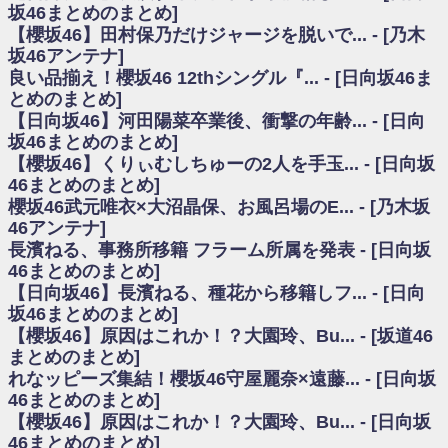
いた理由
坂46まとめのまとめ]
日向坂46まとめのまとめ / 【日向坂46】若林さん「笑えないぐらい師匠だ
【櫻坂46】田村保乃だけジャージを脱いで... - [乃木
から」佐々木久美と卒業後初の共演の様子がこちら！【激レアさん】
坂46アンテナ]
日向坂46まとめのまとめ / 【元日向坂46】情報解禁前で言えない！？丹生
良い品揃え！櫻坂46 12thシングル『... - [日向坂46ま
ちゃん、メンバーと会った模様
とめのまとめ]
乃木坂欅坂まとめのまとめ / 【日向坂46】この月、何かあるのか！？『お
【日向坂46】河田陽菜卒業後、衝撃の年齢... - [日向
願いバッハ！』ミーグリ日程がこちら
欅坂/日向坂46まとめのまとめ / 【櫻坂46】ミーグリで喧嘩！？山下瞳月、
坂46まとめのまとめ]
これはマジギレしてる
【櫻坂46】くりぃむしちゅーの2人を手玉... - [日向坂
乃木坂46アンテナ / 【櫻坂46】ハリソン守屋「ゆーづのせいです」【ラヴ
46まとめのまとめ]
ィット!】
櫻坂46武元唯衣×大沼晶保、お風呂場のE... - [乃木坂
乃木坂あんてな ～乃木坂46・欅坂46・日向坂46のニュース・情報・話題
46アンテナ]
をピックアップ / 良い品揃え！櫻坂46 12thシングル『Make or Break』オフィ
シャルグッズ絶賛販売受付中
長濱ねる、事務所移籍 フラーム所属を発表 - [日向坂
日向坂46まとめのまとめ / 【日向坂46】この月、何かあるのか！？『お願
46まとめのまとめ]
いバッハ！』ミーグリ日程がこちら
【日向坂46】長濱ねる、種花から移籍しフ... - [日向
日向坂46まとめのまとめ / 【元日向坂46】この卒業生、めちゃくちゃテレ
坂46まとめのまとめ]
ビで見かけるな
【櫻坂46】原因はこれか！？大園玲、Bu... - [坂道46
欅坂/日向坂46まとめのまとめ / 【櫻坂46】リアルミーグリであの販売も！
まとめのまとめ]
『Make or Break』オフィシャルグッズ解禁
れなッピーズ集結！櫻坂46守屋麗奈×遠藤... - [日向坂
乃木坂46アンテナ / 【櫻坂46】ミーグリで喧嘩！？山下瞳月、これはマジ
ギレしてる
46まとめのまとめ]
乃木坂あんてな ～乃木坂46・欅坂46・日向坂46のニュース・情報・話題
【櫻坂46】原因はこれか！？大園玲、Bu... - [日向坂
をピックアップ / れなッピーズ集結！櫻坂46守屋麗奈×遠藤理子、8/6「ラヴィ
46まとめのまとめ]
ット！」水曜スタジオ出演決定