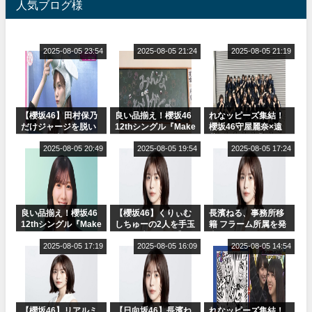
人気ブログ様
2025-08-05 23:54
2025-08-05 21:24
2025-08-05 21:19
【櫻坂46】田村保乃
良い品揃え！櫻坂46
れなッピーズ集結！
だけジャージを脱い
12thシングル『Make
櫻坂46守屋麗奈×遠
でいた理由
or Break』オフィシ
藤理子、8/6「ラヴィ
2025-08-05 20:49
ャルグッズ絶賛販売
2025-08-05 19:54
ット！」水曜スタジ
2025-08-05 17:24
受付中
オ出演決定
良い品揃え！櫻坂46
【櫻坂46】くりぃむ
長濱ねる、事務所移
12thシングル『Make
しちゅーの2人を手玉
籍 フラーム所属を発
or Break』オフィシ
に取る大沼晶保【く
表
ャルグッズ絶賛販売
2025-08-05 17:19
りぃむナンタラ】
2025-08-05 16:09
2025-08-05 14:54
受付中
【櫻坂46】リアルミ
【日向坂46】長濱ね
れなッピーズ集結！