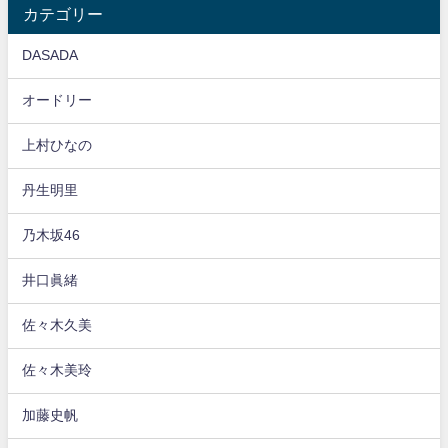
カテゴリー
DASADA
オードリー
上村ひなの
丹生明里
乃木坂46
井口眞緒
佐々木久美
佐々木美玲
加藤史帆