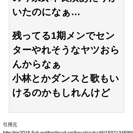
アイドル – ぷぅアンテナ / 2022年3月22日（火）のメディア情報
いたのになぁ…
アイドル – ぷぅアンテナ / 【乃木坂46】井上和の『なぎおはぎ』って こん
ぺいとう×いちごみるく×マヨラー星人 と同じと考えてよろしいですか？
アイドル – ぷぅアンテナ / 【乃木坂46】日村勇紀 gif職人が切り抜いた名シ
ーン.gif
残ってる1期メンでセン
ふぇどみ！ / 【悲報】呪術廻戦、視聴率5.1%
ふぇどみ！ / 【画像】スポ－ツキャスターお姉さん・ハメまくりだったｗｗ
ｗｗｗｗｗｗｗｗｗｗ
ターやれそうなヤツおら
ふぇどみ！ / 【悲報】母「裕福な過程が高学歴になるとか大嘘。教育に金を
かけまくったうちの息子が団地住みの貧乏に学歴で負けた」
んからなぁ
Powered by livedoor 相互RSS
小林とかダンスと歌もい
けるのかもしれんけど
引用元
http://rio2016.5ch.net/test/read.cgi/keyakizaka46/1592134699