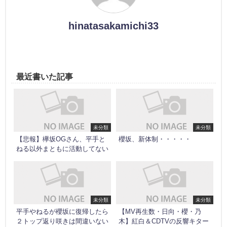
hinatasakamichi33
最近書いた記事
未分類
未分類
【悲報】欅坂OGさん、平手と
櫻坂、新体制・・・・・
ねる以外まともに活動してない
未分類
未分類
平手やねるが櫻坂に復帰したら
【MV再生数・日向・櫻・乃
２トップ返り咲きは間違いない
木】紅白＆CDTVの反響キター