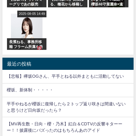
ーグリであの販売
る、種花から移籍し
櫻坂46守屋麗奈×遠
も！『Make or
フラーム所属に。こ
藤理子、8/6「ラヴィ
Break』オフィシャ
2025-08-05 14:49
れで事務所に所属し
ット！」水曜スタジ
ルグッズ解禁
ているのは... おひさ
オ出演決定
まの反応がこちら
長濱ねる、事務所移
籍 フラーム所属を発
表
最近の投稿
【悲報】欅坂OGさん、平手とねる以外まともに活動してない
櫻坂、新体制・・・・・
平手やねるが櫻坂に復帰したら２トップ返り咲きは間違いない
と思うけど日向坂だったら？
【MV再生数・日向・櫻・乃木】紅白＆CDTVの反響キターー
ー！！披露後にバズったのはもちろんあのアイド