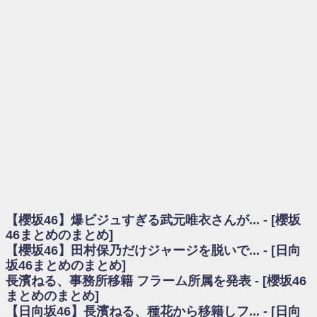
を察していた...
乃木坂46アンテナ / 長濱ねる、事務所移籍 フラーム所属を発表
乃木坂あんてな ～乃木坂46・欅坂46・日向坂46のニュース・情報・話題
をピックアップ / 【櫻坂46】ミーグリで喧嘩！？山下瞳月、これはマジギレし
てる
欅坂あんてな ～欅坂46のニュース・情報・話題をピックアップ / 良い品
揃え！櫻坂46 12thシングル『Make or Break』オフィシャルグッズ絶賛販売受
付中
欅坂/日向坂46まとめのまとめ / 【櫻坂46】原因はこれか！？大園玲、
Buddiesをざわつかせる...
乃木坂46アンテナ / 【櫻坂46】田村保乃だけジャージを脱いでいた理由
乃木坂あんてな ～乃木坂46・欅坂46・日向坂46のニュース・情報・話題
をピックアップ / 【櫻坂46】久々にあのメンバーがラヴィット出演へ！！！
日向坂46まとめのまとめ / 【櫻坂46】田村保乃だけジャージを脱いでいた
理由
【櫻坂46】爆ビジュすぎる武元唯衣さんが... - [櫻坂
日向坂46まとめのまとめ / 【日向坂46】富田鈴花1st写真集、発売記念記者
会見の模様がこちら！
46まとめのまとめ]
乃木坂欅坂まとめのまとめ / 【日向坂46】河田陽菜卒業の影響、ガチでデ
【櫻坂46】田村保乃だけジャージを脱いで... - [日向
カそう...
坂46まとめのまとめ]
欅坂あんてな ～欅坂46のニュース・情報・話題をピックアップ / れなッ
長濱ねる、事務所移籍 フラーム所属を発表 - [櫻坂46
ピーズ集結！櫻坂46守屋麗奈×遠藤理子、8/6「ラヴィット！」水曜スタジオ出
まとめのまとめ]
演決定
【日向坂46】長濱ねる、種花から移籍しフ... - [日向
欅坂/日向坂46まとめのまとめ / 【櫻坂46】田村保乃だけジャージを脱いで