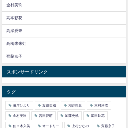
金村美玖
高本彩花
高瀬愛奈
髙橋未来虹
齊藤京子
スポンサードリンク
タグ
濱岸ひより
渡邉美穂
潮紗理菜
東村芽依
金村美玖
宮田愛萌
加藤史帆
富田鈴花
佐々木久美
オードリー
上村ひなの
齊藤京子