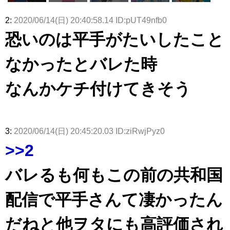
ズ絶賛販売
タラ】
属している
坂46守屋
これか！？
沼晶保、お
か中西さん
演！佐々木
受付中
のは... おひ
麗奈×遠藤
大園玲、B
風呂場のE
が号泣した
久美さん、
2:
2020/06/14(日) 20:40:58.14 ID:pUT49nfb0
さまの反応
理子、8/6
uddiesを
カップお姉
2曲目っ
師匠オード
がこちら
「ラヴィッ
ざわつかせ
さんに恐怖
て...【ラヴ
リー若林さ
恐いのは平手がたいしたこと
ト！」水曜
る...
【くりぃむ
ィット 東
んと再会し
スタジオ出
ナンタラ】
京ドーム公
た結果･･･
演決定
演】
【激レアさ
なかったとバレた時
んを連れて
きた。】
なんかケチ付けてきそう
3:
2020/06/14(日) 20:45:20.03 ID:ziRwjPyz0
>>2
バレるも何もこの前の共和国
配信で平手さんて凄かったん
だねと他ヲタにも高評価され