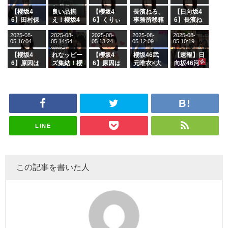
【櫻坂4
良い品揃
【櫻坂4
長濱ねる、
【日向坂4
6】田村保
え！櫻坂4
6】くりぃ
事務所移籍
6】長濱ね
乃だけジャ
6 12thシン
むしちゅー
フラーム所
る、種花か
2025-08-
2025-08-
2025-08-
2025-08-
2025-08-
ージを脱い
グル『Mak
の2人を手
属を発表
ら移籍しフ
05 16:04
05 14:54
05 13:24
05 12:09
05 10:19
でいた理由
e or Brea
玉に取る大
ラーム所属
k』オフィ
沼晶保【く
に。これで
【櫻坂4
れなッピー
【櫻坂4
櫻坂46武
【速報】日
シャルグッ
りぃむナン
事務所に所
6】原因は
ズ集結！櫻
6】原因は
元唯衣×大
向坂46河
ズ絶賛販売
タラ】
属している
これか！？
坂46守屋
これか！？
沼晶保、お
田陽菜、グ
受付中
のは... おひ
大園玲、B
麗奈×遠藤
大園玲、B
風呂場のE
ループ卒業
さまの反応
uddiesを
理子、8/6
uddiesを
カップお姉
を発表
がこちら
ざわつかせ
「ラヴィッ
ざわつかせ
さんに恐怖
る...
ト！」水曜
る...
【くりぃむ
スタジオ出
ナンタラ】
演決定
LINE
この記事を書いた人