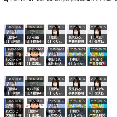
2025-08-05
2025-08-05
2025-08-05
2025-08-05
2025-08-05
【櫻坂4
良い品揃
【櫻坂4
長濱ねる、
【日向坂4
6】田村保
え！櫻坂4
6】くりぃ
事務所移籍
6】長濱ね
乃だけジャ
6 12thシン
むしちゅー
フラーム所
る、種花か
2025-08-05
2025-08-05
2025-08-05
2025-08-05
2025-08-05
ージを脱い
グル『Mak
の2人を手
属を発表
ら移籍しフ
でいた理由
e or Brea
玉に取る大
ラーム所属
k』オフィ
沼晶保【く
に。これで
れなッピー
【櫻坂4
櫻坂46武
【櫻坂4
日向坂46
シャルグッ
りぃむナン
事務所に所
ズ集結！櫻
6】原因は
元唯衣×大
6】なすな
卒業後初共
ズ絶賛販売
タラ】
属している
坂46守屋
これか！？
沼晶保、お
か中西さん
演！佐々木
受付中
のは... おひ
麗奈×遠藤
大園玲、B
風呂場のE
が号泣した
久美さん、
さまの反応
理子、8/6
uddiesを
カップお姉
2曲目っ
師匠オード
2025-08-05
2025-08-05
2025-08-05
2025-08-05
がこちら
2025-08-05
「ラヴィッ
ざわつかせ
さんに恐怖
て...【ラヴ
リー若林さ
ト！」水曜
る...
【くりぃむ
ィット 東
んと再会し
スタジオ出
ナンタラ】
京ドーム公
た結果･･･
【櫻坂4
良い品揃
【櫻坂4
長濱ねる、
【日向坂4
演決定
演】
【激レアさ
6】田村保
え！櫻坂4
6】くりぃ
事務所移籍
6】長濱ね
んを連れて
乃だけジャ
6 12thシン
むしちゅー
フラーム所
る、種花か
2025-08-05
2025-08-05
2025-08-05
2025-08-05
きた。】
2025-08-05
ージを脱い
グル『Mak
の2人を手
属を発表
ら移籍しフ
でいた理由
e or Brea
玉に取る大
ラーム所属
k』オフィ
沼晶保【く
に。これで
れなッピー
【櫻坂4
櫻坂46武
【櫻坂4
日向坂46
シャルグッ
りぃむナン
事務所に所
ズ集結！櫻
6】原因は
元唯衣×大
6】なすな
卒業後初共