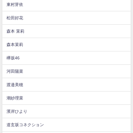
東村芽依
松田好花
森本 茉莉
森本茉莉
欅坂46
河田陽菜
渡邉美穂
潮紗理菜
濱岸ひより
道玄坂コネクション