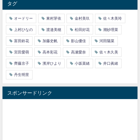
タグ
オードリー
東村芽依
金村美玖
佐々木美玲
上村ひなの
渡邉美穂
松田好花
潮紗理菜
富田鈴花
加藤史帆
影山優佳
河田陽菜
宮田愛萌
高本彩花
高瀬愛奈
佐々木久美
齊藤京子
濱岸ひより
小坂菜緒
井口眞緒
丹生明里
スポンサードリンク