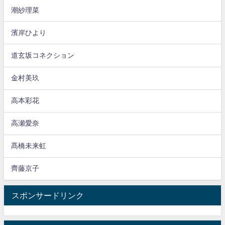
潮紗理菜
濱岸ひより
道玄坂コネクション
金村美玖
高本彩花
高瀬愛奈
髙橋未来虹
齊藤京子
スポンサードリンク