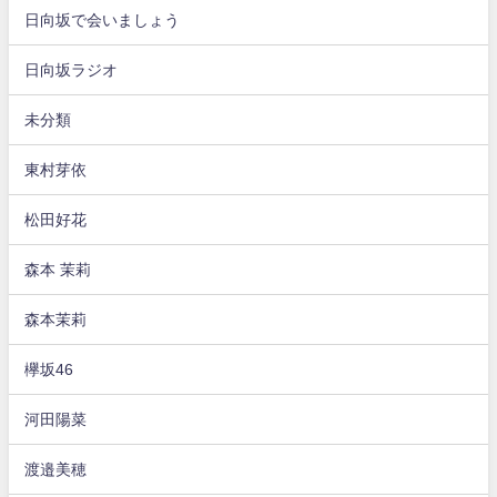
日向坂で会いましょう
日向坂ラジオ
未分類
東村芽依
松田好花
森本 茉莉
森本茉莉
欅坂46
河田陽菜
渡邉美穂