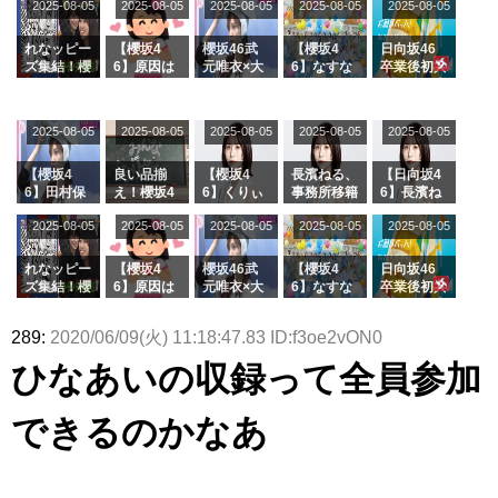
2025-08-05
2025-08-05
2025-08-05
2025-08-05
2025-08-05
ージを脱い
グル『Mak
の2人を手
属を発表
ら移籍しフ
でいた理由
e or Brea
玉に取る大
ラーム所属
k』オフィ
沼晶保【く
に。これで
れなッピー
【櫻坂4
櫻坂46武
【櫻坂4
日向坂46
シャルグッ
りぃむナン
事務所に所
ズ集結！櫻
6】原因は
元唯衣×大
6】なすな
卒業後初共
ズ絶賛販売
タラ】
属している
坂46守屋
これか！？
沼晶保、お
か中西さん
演！佐々木
受付中
のは... おひ
麗奈×遠藤
大園玲、B
風呂場のE
が号泣した
久美さん、
さまの反応
理子、8/6
uddiesを
カップお姉
2曲目っ
師匠オード
2025-08-05
2025-08-05
2025-08-05
2025-08-05
がこちら
2025-08-05
「ラヴィッ
ざわつかせ
さんに恐怖
て...【ラヴ
リー若林さ
ト！」水曜
る...
【くりぃむ
ィット 東
んと再会し
スタジオ出
ナンタラ】
京ドーム公
た結果･･･
【櫻坂4
良い品揃
【櫻坂4
長濱ねる、
【日向坂4
演決定
演】
【激レアさ
6】田村保
え！櫻坂4
6】くりぃ
事務所移籍
6】長濱ね
んを連れて
乃だけジャ
6 12thシン
むしちゅー
フラーム所
る、種花か
2025-08-05
2025-08-05
2025-08-05
2025-08-05
きた。】
2025-08-05
ージを脱い
グル『Mak
の2人を手
属を発表
ら移籍しフ
でいた理由
e or Brea
玉に取る大
ラーム所属
k』オフィ
沼晶保【く
に。これで
れなッピー
【櫻坂4
櫻坂46武
【櫻坂4
日向坂46
シャルグッ
りぃむナン
事務所に所
ズ集結！櫻
6】原因は
元唯衣×大
6】なすな
卒業後初共
ズ絶賛販売
タラ】
属している
坂46守屋
これか！？
沼晶保、お
か中西さん
演！佐々木
受付中
のは... おひ
麗奈×遠藤
大園玲、B
風呂場のE
が号泣した
久美さん、
289:
2020/06/09(火) 11:18:47.83 ID:f3oe2vON0
さまの反応
理子、8/6
uddiesを
カップお姉
2曲目っ
師匠オード
がこちら
「ラヴィッ
ざわつかせ
さんに恐怖
て...【ラヴ
リー若林さ
ひなあいの収録って全員参加
ト！」水曜
る...
【くりぃむ
ィット 東
んと再会し
スタジオ出
ナンタラ】
京ドーム公
た結果･･･
演決定
演】
【激レアさ
できるのかなあ
んを連れて
きた。】