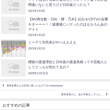
間違いないと思うけど日向坂だったら？
2021年1月3日
【MV再生数・日向・櫻・乃木】紅白＆CDTVの反響
キターーー！！披露後にバズったのはもちろんあの
アイド
2021年1月2日
ミーグリ完売表がやべええええ
2021年1月1日
櫻坂の渡邉理佐と日向坂の渡邉美穂って今芸能人と
してどっちが売れてるの？
2020年12月31日
菅井友香さんの自宅に映ったものワロタwwwwwww
菅井友香さん、足の手術をしていた....
おすすめの記事