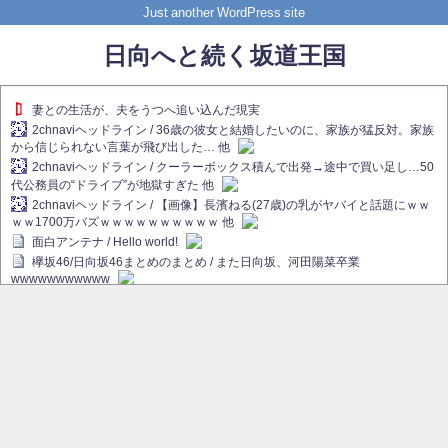
Just another WordPress site
日向へと続く坂道王国
妻との生活が、夫をうつへ追い込んだ現実
2chnaviヘッドライン / 36歳の彼女と結婚したいのに、家族が猛反対。家族
から信じられない言葉が飛び出した… 他
2chnaviヘッドライン / クーラーボックス積んで出発→途中で買い足し…50
代公務員の“ドライブ”が地獄すぎた 他
2chnaviヘッドライン / 【画像】長濱ねる(27歳)の乳がヤバイと話題にｗｗ
ｗｗ1700万バズｗｗｗｗｗｗｗｗｗｗ 他
面白アンテナ / Hello world!
欅坂46/日向坂46まとめのまとめ / また日向坂、河田陽菜卒業
wwwwwwwwwww
欅坂あんてな ～欅坂46のニュース・情報・話題をピックアップ / れなぁ
画伯こと櫻坂46守屋麗奈、生放送で新作を発表【ラヴィット！】
欅坂/日向坂46まとめのまとめ / 【櫻坂46】ハリソン守屋「ゆーづのせいで
す」【ラヴィット!】
日向坂46まとめのまとめ / 長濱ねる、事務所移籍 フラーム所属を発表
日向坂46まとめのまとめ / 【日向坂46】河田陽菜卒業後、衝撃の年齢順が
こちら
乃木坂欅坂まとめのまとめ / 【日向坂46】河田陽菜推し、このときに卒業