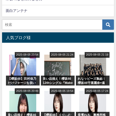
面白アンテナ
人気ブログ様
2025-08-05 23:54
2025-08-05 21:24
2025-08-05 21:19
【櫻坂46】田村保乃
良い品揃え！櫻坂46
れなッピーズ集結！
だけジャージを脱い
12thシングル『Make
櫻坂46守屋麗奈×遠
でいた理由
or Break』オフィシ
藤理子、8/6「ラヴィ
2025-08-05 20:49
ャルグッズ絶賛販売
2025-08-05 19:54
ット！」水曜スタジ
2025-08-05 17:24
受付中
オ出演決定
良い品揃え！櫻坂46
【櫻坂46】くりぃむ
長濱ねる、事務所移