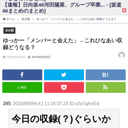
【速報】日向坂46河田陽菜、グループ卒業... - [坂道
日向坂46まとめのまとめ / 【日向坂46】富田鈴花、次の事務所が決まって
46まとめのまとめ]
そう！？
日向坂46まとめのまとめ / 【日向坂46】富田鈴花、次の事務所が決まって
ホーム
未分類
ゆっかー「メンバーと会えた」→これひなあい収録どうなる？
そう！？
乃木坂46アンテナ / 【日向坂46】この月、何かあるのか！？『お願いバッ
未分類
ハ！』ミーグリ日程がこちら
乃木坂あんてな ～乃木坂46・欅坂46・日向坂46のニュース・情報・話題
ゆっかー「メンバーと会えた」→これひなあい収
をピックアップ / 日向坂46卒業後初共演！佐々木久美さん、師匠オードリー若
録どうなる？
林さんと再会した結果･･･【激レアさんを連れてきた。】
欅坂46/日向坂46まとめのまとめ / 『anan』の表紙の櫻坂46さん、多様性
の時代だと話題に
2020年6月9日
2020年6月9日
欅坂46/日向坂46まとめのまとめ / 日向坂46より重大発表！！！！
日向坂46まとめのまとめ / 【朗報】増田三莉音さんの生足
wwwwwwwwwwww
日向坂46まとめのまとめ / 筒井あやめ、アレをチラリ。こういう偶然の方
が官能的だよな？
LINE
日向坂46まとめのまとめ / 【日向坂46】富田鈴花1st写真集の先行カット、
これも素晴らしい
日向坂46まとめのまとめ / 【日向坂46】五期生着ぐるみ生写真も！ 富田鈴
285:
2020/06/09(火) 11:16:37.23 ID:v2o7gAnEd
花考案グッズ＆生写真5種が公開される
日向坂46まとめのまとめ / これから彼氏と行為する直前の賀喜遥香、やば
い
今日の収録(？)ぐらいか
アイドル – ぷぅアンテナ / 「乃木坂46ののぎおび⊿」北野日奈子が生配
信！【2022.3.22 17:15〜 SHOWROOM】