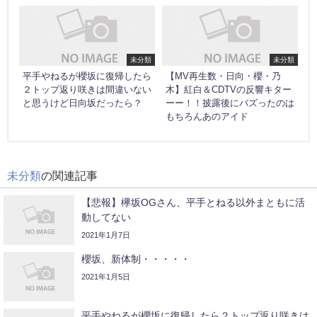
未分類
未分類
平手やねるが櫻坂に復帰したら
【MV再生数・日向・櫻・乃
２トップ返り咲きは間違いない
木】紅白＆CDTVの反響キター
と思うけど日向坂だったら？
ーー！！披露後にバズったのは
もちろんあのアイド
未分類
の関連記事
【悲報】欅坂OGさん、平手とねる以外まともに活
動してない
2021年1月7日
櫻坂、新体制・・・・・
2021年1月5日
平手やねるが櫻坂に復帰したら２トップ返り咲きは