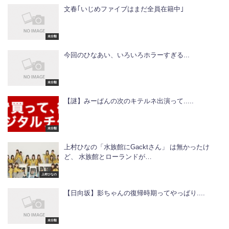
文春｢いじめファイブはまだ全員在籍中｣
未分類
今回のひなあい、いろいろホラーすぎる...
未分類
【謎】みーぱんの次のキテルネ出演って.....
未分類
上村ひなの「水族館にGacktさん」 は無かったけ
ど、 水族館とローランドが…
上村ひなの
【日向坂】影ちゃんの復帰時期ってやっぱり....
未分類