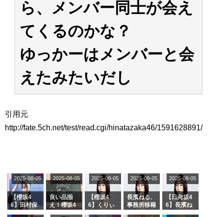
ら、メンバー同士が会え
アイドル – ぷぅアンテナ / 2022年3月22日（火）のメディア情報
アイドル – ぷぅアンテナ / 【乃木坂46】井上和の『なぎおはぎ』って こん
ぺいとう×いちごみるく×マヨラー星人 と同じと考えてよろしいですか？
てくるのかな？
アイドル – ぷぅアンテナ / 【乃木坂46】日村勇紀 gif職人が切り抜いた名シ
ーン.gif
ゆっかーはメンバーと会
ふぇどみ！ / 【悲報】呪術廻戦、視聴率5.1%
ふぇどみ！ / 【画像】スポ－ツキャスターお姉さん・ハメまくりだったｗｗ
ｗｗｗｗｗｗｗｗｗｗ
えたみたいだし
ふぇどみ！ / 【悲報】母「裕福な過程が高学歴になるとか大嘘。教育に金を
かけまくったうちの息子が団地住みの貧乏に学歴で負けた」
Powered by livedoor 相互RSS
引用元
http://fate.5ch.net/test/read.cgi/hinatazaka46/1591628891/
2025-08-05
2025-08-05
2025-08-05
2025-08-05
2025-08-05
【櫻坂4
良い品揃
【櫻坂4
長濱ねる、
【日向坂4
6】田村保
え！櫻坂4
6】くりぃ
事務所移籍
6】長濱ね
乃だけジャ
6 12thシン
むしちゅー
フラーム所
る、種花か