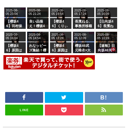
2025-08-
2025-08-
2025-08-
2025-08-
2025-08-
05 23:54
05 21:24
05 19:54
05 17:24
05 16:09
【櫻坂4
良い品揃
【櫻坂4
長濱ねる、
【日向坂4
6】田村保
え！櫻坂4
6】くりぃ
事務所移籍
6】長濱ね
乃だけジャ
6 12thシン
むしちゅー
フラーム所
る、種花か
2025-08-
2025-08-
2025-08-
2025-08-
2025-08-
ージを脱い
グル『Mak
の2人を手
属を発表
ら移籍しフ
05 16:04
05 14:54
05 13:24
05 12:09
05 10:19
でいた理由
e or Brea
玉に取る大
ラーム所属
k』オフィ
沼晶保【く
に。これで
【櫻坂4
れなッピー
【櫻坂4
櫻坂46武
【速報】日
シャルグッ
りぃむナン
事務所に所
6】原因は
ズ集結！櫻
6】原因は
元唯衣×大
向坂46河
ズ絶賛販売
タラ】
属している
これか！？
坂46守屋
これか！？
沼晶保、お
田陽菜、グ
受付中
のは... おひ
大園玲、B
麗奈×遠藤
大園玲、B
風呂場のE
ループ卒業
さまの反応
uddiesを
理子、8/6
uddiesを
カップお姉
を発表
がこちら
ざわつかせ
「ラヴィッ
ざわつかせ
さんに恐怖
る...
ト！」水曜
る...
【くりぃむ
スタジオ出
ナンタラ】
演決定
LINE