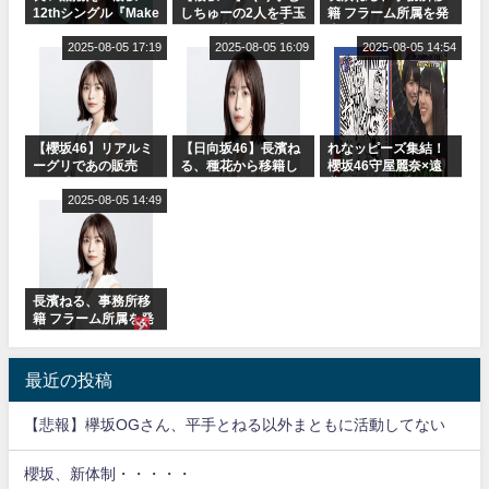
12thシングル『Make
しちゅーの2人を手玉
籍 フラーム所属を発
or Break』オフィシ
に取る大沼晶保【く
表
ャルグッズ絶賛販売
2025-08-05 17:19
りぃむナンタラ】
2025-08-05 16:09
2025-08-05 14:54
受付中
【櫻坂46】リアルミ
【日向坂46】長濱ね
れなッピーズ集結！
ーグリであの販売
る、種花から移籍し
櫻坂46守屋麗奈×遠
も！『Make or
フラーム所属に。こ
藤理子、8/6「ラヴィ
Break』オフィシャ
2025-08-05 14:49
れで事務所に所属し
ット！」水曜スタジ
ルグッズ解禁
ているのは... おひさ
オ出演決定
まの反応がこちら
長濱ねる、事務所移
籍 フラーム所属を発
表
最近の投稿
【悲報】欅坂OGさん、平手とねる以外まともに活動してない
櫻坂、新体制・・・・・