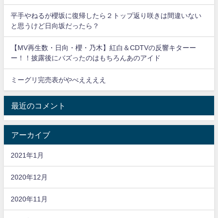
平手やねるが櫻坂に復帰したら２トップ返り咲きは間違いない
と思うけど日向坂だったら？
【MV再生数・日向・櫻・乃木】紅白＆CDTVの反響キターー
ー！！披露後にバズったのはもちろんあのアイド
ミーグリ完売表がやべええええ
最近のコメント
アーカイブ
2021年1月
2020年12月
2020年11月