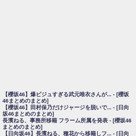
を察していた...
乃木坂46アンテナ / 長濱ねる、事務所移籍 フラーム所属を発表
乃木坂あんてな ～乃木坂46・欅坂46・日向坂46のニュース・情報・話題
をピックアップ / 【櫻坂46】ミーグリで喧嘩！？山下瞳月、これはマジギレし
てる
欅坂あんてな ～欅坂46のニュース・情報・話題をピックアップ / 良い品
揃え！櫻坂46 12thシングル『Make or Break』オフィシャルグッズ絶賛販売受
付中
欅坂/日向坂46まとめのまとめ / 【櫻坂46】原因はこれか！？大園玲、
Buddiesをざわつかせる...
乃木坂46アンテナ / 【櫻坂46】田村保乃だけジャージを脱いでいた理由
乃木坂あんてな ～乃木坂46・欅坂46・日向坂46のニュース・情報・話題
をピックアップ / 【櫻坂46】久々にあのメンバーがラヴィット出演へ！！！
日向坂46まとめのまとめ / 【櫻坂46】田村保乃だけジャージを脱いでいた
理由
【櫻坂46】爆ビジュすぎる武元唯衣さんが... - [櫻坂
日向坂46まとめのまとめ / 【日向坂46】富田鈴花1st写真集、発売記念記者
会見の模様がこちら！
46まとめのまとめ]
乃木坂欅坂まとめのまとめ / 【日向坂46】河田陽菜卒業の影響、ガチでデ
【櫻坂46】田村保乃だけジャージを脱いで... - [日向
カそう...
坂46まとめのまとめ]
欅坂あんてな ～欅坂46のニュース・情報・話題をピックアップ / れなッ
長濱ねる、事務所移籍 フラーム所属を発表 - [櫻坂46
ピーズ集結！櫻坂46守屋麗奈×遠藤理子、8/6「ラヴィット！」水曜スタジオ出
まとめのまとめ]
演決定
【日向坂46】長濱ねる、種花から移籍しフ... - [日向
欅坂/日向坂46まとめのまとめ / 【櫻坂46】田村保乃だけジャージを脱いで