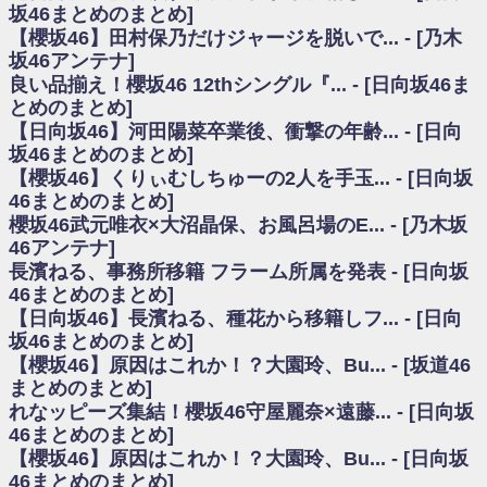
いた理由
坂46まとめのまとめ]
日向坂46まとめのまとめ / 【日向坂46】若林さん「笑えないぐらい師匠だ
【櫻坂46】田村保乃だけジャージを脱いで... - [乃木
から」佐々木久美と卒業後初の共演の様子がこちら！【激レアさん】
坂46アンテナ]
日向坂46まとめのまとめ / 【元日向坂46】情報解禁前で言えない！？丹生
良い品揃え！櫻坂46 12thシングル『... - [日向坂46ま
ちゃん、メンバーと会った模様
とめのまとめ]
乃木坂欅坂まとめのまとめ / 【日向坂46】この月、何かあるのか！？『お
【日向坂46】河田陽菜卒業後、衝撃の年齢... - [日向
願いバッハ！』ミーグリ日程がこちら
欅坂/日向坂46まとめのまとめ / 【櫻坂46】ミーグリで喧嘩！？山下瞳月、
坂46まとめのまとめ]
これはマジギレしてる
【櫻坂46】くりぃむしちゅーの2人を手玉... - [日向坂
乃木坂46アンテナ / 【櫻坂46】ハリソン守屋「ゆーづのせいです」【ラヴ
46まとめのまとめ]
ィット!】
櫻坂46武元唯衣×大沼晶保、お風呂場のE... - [乃木坂
乃木坂あんてな ～乃木坂46・欅坂46・日向坂46のニュース・情報・話題
46アンテナ]
をピックアップ / 良い品揃え！櫻坂46 12thシングル『Make or Break』オフィ
シャルグッズ絶賛販売受付中
長濱ねる、事務所移籍 フラーム所属を発表 - [日向坂
日向坂46まとめのまとめ / 【日向坂46】この月、何かあるのか！？『お願
46まとめのまとめ]
いバッハ！』ミーグリ日程がこちら
【日向坂46】長濱ねる、種花から移籍しフ... - [日向
日向坂46まとめのまとめ / 【元日向坂46】この卒業生、めちゃくちゃテレ
坂46まとめのまとめ]
ビで見かけるな
【櫻坂46】原因はこれか！？大園玲、Bu... - [坂道46
欅坂/日向坂46まとめのまとめ / 【櫻坂46】リアルミーグリであの販売も！
まとめのまとめ]
『Make or Break』オフィシャルグッズ解禁
れなッピーズ集結！櫻坂46守屋麗奈×遠藤... - [日向坂
乃木坂46アンテナ / 【櫻坂46】ミーグリで喧嘩！？山下瞳月、これはマジ
ギレしてる
46まとめのまとめ]
乃木坂あんてな ～乃木坂46・欅坂46・日向坂46のニュース・情報・話題
【櫻坂46】原因はこれか！？大園玲、Bu... - [日向坂
をピックアップ / れなッピーズ集結！櫻坂46守屋麗奈×遠藤理子、8/6「ラヴィ
46まとめのまとめ]
ット！」水曜スタジオ出演決定